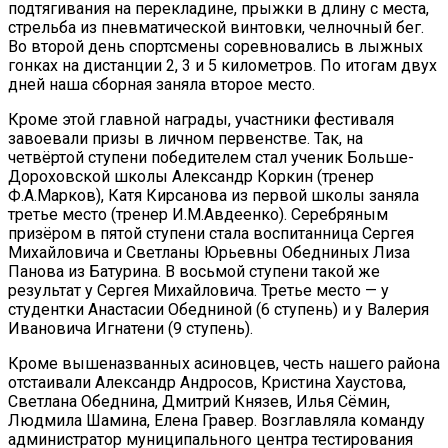
подтягивания на перекладине, прыжки в длину с места,
стрельба из пневматической винтовки, челночный бег.
Во второй день спортсмены соревновались в лыжных
гонках на дистанции 2, 3 и 5 километров. По итогам двух
дней наша сборная заняла второе место.
Кроме этой главной награды, участники фестиваля
завоевали призы в личном первенстве. Так, на
четвёртой ступени победителем стал ученик Больше-
Дороховской школы Александр Коркин (тренер
Ф.А.Марков), Катя Кирсанова из первой школы заняла
третье место (тренер И.М.Авдеенко). Серебряным
призёром в пятой ступени стала воспитанница Сергея
Михайловича и Светланы Юрьевны Обедниных Лиза
Панова из Батурина. В восьмой ступени такой же
результат у Сергея Михайловича. Третье место — у
студентки Анастасии Обедниной (6 ступень) и у Валерия
Ивановича Игнатени (9 ступень).
Кроме вышеназванных асиновцев, честь нашего района
отстаивали Александр Андросов, Кристина Хаустова,
Светлана Обеднина, Дмитрий Князев, Илья Сёмин,
Людмила Шамина, Елена Гравер. Возглавляла команду
администратор муниципального центра тестирования