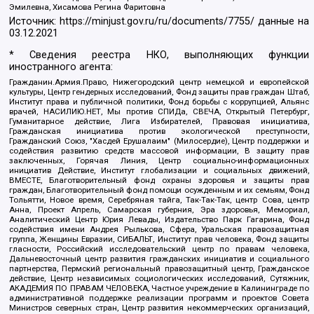
Эмилевна, Хисамова Регина Фаритовна
Источник:
https://minjust.gov.ru/ru/documents/7755/
данные на
03.12.2021
* Сведения реестра НКО, выполняющих функции
иностранного агента:
Гражданин.Армия.Право, Нижегородский центр немецкой и европейской
культуры, Центр гендерных исследований, Фонд защиты прав граждан Штаб,
Институт права и публичной политики, Фонд борьбы с коррупцией, Альянс
врачей, НАСИЛИЮ.НЕТ, Мы против СПИДа, СВЕЧА, Открытый Петербург,
Гуманитарное действие, Лига Избирателей, Правовая инициатива,
Гражданская инициатива против экологической преступности,
Гражданский Союз, "Хасдей Ерушалаим" (Милосердие), Центр поддержки и
содействия развитию средств массовой информации, В защиту прав
заключенных, Горячая Линия, Центр социально-информационных
инициатив Действие, Институт глобализации и социальных движений,
ВМЕСТЕ, Благотворительный фонд охраны здоровья и защиты прав
граждан, Благотворительный фонд помощи осужденным и их семьям, Фонд
Тольятти, Новое время, Серебряная тайга, Так-Так-Так, центр Сова, центр
Анна, Проект Апрель, Самарская губерния, Эра здоровья, Мемориал,
Аналитический Центр Юрия Левады, Издательство Парк Гагарина, Фонд
содействия имени Андрея Рылькова, Сфера, Уральская правозащитная
группа, Женщины Евразии, СИБАЛЬТ, Институт прав человека, Фонд защиты
гласности, Российский исследовательский центр по правам человека,
Дальневосточный центр развития гражданских инициатив и социального
партнерства, Пермский региональный правозащитный центр, Гражданское
действие, Центр независимых социологических исследований, Сутяжник,
АКАДЕМИЯ ПО ПРАВАМ ЧЕЛОВЕКА, Частное учреждение в Калининграде по
административной поддержке реализации программ и проектов Совета
Министров северных стран, Центр развития некоммерческих организаций,