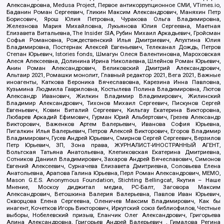
Александровна, Medusa Project, Первое антикоррупционное СМИ, VTimes.io,
Баданин Роман Сергеевич, Гликин Максим Александрович, Маняхин Петр
Борисович, Ярош Юлия Петровна, Чуракова Ольга Владимировна,
Железнова Мария Михайловна, Лукьянова Юлия Сергеевна, Маетная
Елизавета Витальевна, The Insider SIA, Рубин Михаил Аркадьевич, Гройсман
Софья Романовна, Рождественский Илья Дмитриевич, Апухтина Юлия
Владимировна, Постернак Алексей Евгеньевич, Телеканал Дождь, Петров
Степан Юрьевич, Istories fonds, Шмагун Олеся Валентиновна, Мароховская
Алеся Алексеевна, Долинина Ирина Николаевна, Шлейнов Роман Юрьевич,
Анин Роман Александрович, Великовский Дмитрий Александрович,
Альтаир 2021, Ромашки монолит, Главный редактор 2021, Вега 2021, Важные
иноагенты, Каткова Вероника Вячеславовна, Карезина Инна Павловна,
Кузьмина Людмила Гавриловна, Костылева Полина Владимировна, Лютов
Александр Иванович, Жилкин Владимир Владимирович, Жилинский
Владимир Александрович, Тихонов Михаил Сергеевич, Пискунов Сергей
Евгеньевич, Ковин Виталий Сергеевич, Кильтау Екатерина Викторовна,
Любарев Аркадий Ефимович, Гурман Юрий Альбертович, Грезев Александр
Викторович, Важенков Артем Валерьевич, Иванова София Юрьевна,
Пигалкин Илья Валерьевич, Петров Алексей Викторович, Егоров Владимир
Владимирович, Гусев Андрей Юрьевич, Смирнов Сергей Сергеевич, Верзилов
Петр Юрьевич, ЗП, Зона права, ЖУРНАЛИСТ-ИНОСТРАННЫЙ АГЕНТ,
Вольтская Татьяна Анатольевна, Клепиковская Екатерина Дмитриевна,
Сотников Даниил Владимирович, Захаров Андрей Вячеславович, Симонов
Евгений Алексеевич, Сурначева Елизавета Дмитриевна, Соловьева Елена
Анатольевна, Арапова Галина Юрьевна, Перл Роман Александрович, МЕМО,
Mason G.E.S. Anonymous Foundation, Stichting Bellingcat, Якутия – Наше
Мнение, Москоу диджитал медиа, РС-Балт, Заговора Максим
Александрович, Ветошкина Валерия Валерьевна, Павлов Иван Юрьевич,
Скворцова Елена Сергеевна, Оленичев Максим Владимирович, Как бы
инагент, Кочетков Игорь Викторович, Иркутский союз библиофилов, Честные
выборы, Нобелевский призыв, Еланчик Олег Александрович, Григорьева
Алина Александровна, Григорьев Андрей Валерьевич , Гималова Регина