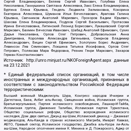
Сергей Владимирович, Беляев Сергей Иванович, Голубева Елена
Николаевна, Ганнушкина Светлана Алексеевна, Закс Елена Владимировна,
Буртина Елена Юрьевна, Гендель Людмила Залмановна, Кокорина
Екатерина Алексеевна, Шуманов Илья Вячеславович, Арапова Галина
Юрьевна, Свечников Анатолий Мариевич, Прохоров Вадим Юрьевич,
Шахова Елена Владимировна, Подузов Сергей Васильевич, Протасова
Ирина Вячеславовна, Литинский Леонид Борисович, Лукашевский Сергей
Маркович, Бахмин Вячеслав Иванович, Шабад Анатолий Ефимович, Сухих
Дарья Николаевна, Орлов Олег Петрович, Добровольская Анна
Дмитриевна, Королева Александра Евгеньевна, Смирнов Владимир
Александрович, Вицин Сергей Ефимович, Золотухин Борис Андреевич,
Левинсон Лев Семенович, Локшина Татьяна Иосифовна, Орлов Олег
Петрович, Полякова Мара Федоровна, Резник Генри Маркович, Захаров
Герман Константинович
Источник:
http://unro.minjust.ru/NKOForeignAgent.aspx
данные
на
23.12.2021
* Единый федеральный список организаций, в том числе
иностранных и международных организаций, признанных в
соответствии с законодательством Российской Федерации
террористическими:
Высший военный Маджлисуль Шура, Конгресс народов Ичкерии и
Дагестана, База, Асбат аль-Ансар, Священная война, Исламская группа,
Братья-мусульмане, Партия исламского освобождения, Лашкар-И-Тайба,
Исламская группа, Движение Талибан, Исламская партия Туркестана,
Общество социальных реформ, Общество возрождения исламского
наследия, Дом двух святых, Джунд аш-Шам, Исламский джихад – Джамаат
моджахедов, Аль-Каида в странах исламского Магриба, Имарат Кавказ,
АБТО, Правый сектор, Исламское государство, Джабха аль-Нусра ли-Ахль
аш-Шам, Народное ополчение имени К. Минина и Д. Пожарского, Аджр от