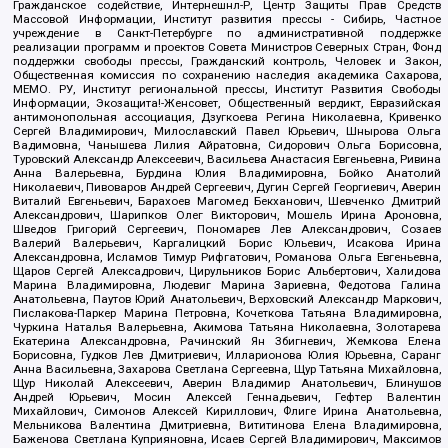
Гражданское содействие, Интернешнл-Р, Центр Защиты Прав Средств
Массовой Информации, Институт развития прессы - Сибирь, Частное
учреждение в Санкт-Петербурге по административной поддержке
реализации программ и проектов Совета Министров Северных Стран, Фонд
поддержки свободы прессы, Гражданский контроль, Человек и Закон,
Общественная комиссия по сохранению наследия академика Сахарова,
МЕМО. РУ, Институт региональной прессы, Институт Развития Свободы
Информации, Экозащита!-Женсовет, Общественный вердикт, Евразийская
антимонопольная ассоциация, Дзугкоева Регина Николаевна, Кривенко
Сергей Владимирович, Милославский Павел Юрьевич, Шнырова Ольга
Вадимовна, Чанышева Лилия Айратовна, Сидорович Ольга Борисовна,
Туровский Александр Алексеевич, Васильева Анастасия Евгеньевна, Ривина
Анна Валерьевна, Бурдина Юлия Владимировна, Бойко Анатолий
Николаевич, Пивоваров Андрей Сергеевич, Дугин Сергей Георгиевич, Аверин
Виталий Евгеньевич, Барахоев Магомед Бекханович, Шевченко Дмитрий
Александрович, Шарипков Олег Викторович, Мошель Ирина Ароновна,
Шведов Григорий Сергеевич, Пономарев Лев Александрович, Созаев
Валерий Валерьевич, Каргалицкий Борис Юльевич, Исакова Ирина
Александровна, Исламов Тимур Рифгатович, Романова Ольга Евгеньевна,
Щаров Сергей Алексадрович, Цирульников Борис Альбертович, Халидова
Марина Владимировна, Людевиг Марина Зариевна, Федотова Галина
Анатольевна, Паутов Юрий Анатольевич, Верховский Александр Маркович,
Пислакова-Паркер Марина Петровна, Кочеткова Татьяна Владимировна,
Чуркина Наталья Валерьевна, Акимова Татьяна Николаевна, Золотарева
Екатерина Александровна, Рачинский Ян Збигневич, Жемкова Елена
Борисовна, Гудков Лев Дмитриевич, Илларионова Юлия Юрьевна, Саранг
Анна Васильевна, Захарова Светлана Сергеевна, Щур Татьяна Михайловна,
Щур Николай Алексеевич, Аверин Владимир Анатольевич, Блинушов
Андрей Юрьевич, Мосин Алексей Геннадьевич, Гефтер Валентин
Михайлович, Симонов Алексей Кириллович, Флиге Ирина Анатольевна,
Мельникова Валентина Дмитриевна, Вититинова Елена Владимировна,
Баженова Светлана Куприяновна, Исаев Сергей Владимирович, Максимов