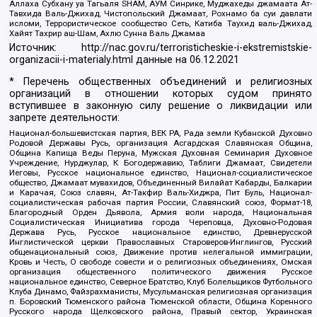
Аллаха Субхану уа Тагьаля SHAM, АУМ Синрике, Муджахеды джамаата Ат-
Тавхида Валь-Джихад, Чистопольский Джамаат, Рохнамо ба суи давлати
исломи, Террористическое сообщество Сеть, Катиба Таухид валь-Джихад,
Хайят Тахрир аш-Шам, Ахлю Сунна Валь Джамаа
Источник:
http://nac.gov.ru/terroristicheskie-i-ekstremistskie-
organizacii-i-materialy.html
данные на
06.12.2021
* Перечень общественных объединений и религиозных
организаций в отношении которых судом принято
вступившее в законную силу решение о ликвидации или
запрете деятельности:
Национал-большевистская партия, ВЕК РА, Рада земли Кубанской Духовно
Родовой Державы Русь, организация Асгардская Славянская Община,
Община Капища Веды Перуна, Мужская Духовная Семинария Духовное
Учреждение, Нурджулар, К Богодержавию, Таблиги Джамаат, Свидетели
Иеговы, Русское национальное единство, Национал-социалистическое
общество, Джамаат мувахидов, Объединенный Вилайат Кабарды, Балкарии
и Карачая, Союз славян, Ат-Такфир Валь-Хиджра, Пит Буль, Национал-
социалистическая рабочая партия России, Славянский союз, Формат-18,
Благородный Орден Дьявола, Армия воли народа, Национальная
Социалистическая Инициатива города Череповца, Духовно-Родовая
Держава Русь, Русское национальное единство, Древнерусской
Инглистической церкви Православных Староверов-Инглингов, Русский
общенациональный союз, Движение против нелегальной иммиграции,
Кровь и Честь, О свободе совести и о религиозных объединениях, Омская
организация общественного политического движения Русское
национальное единство, Северное Братство, Клуб Болельщиков Футбольного
Клуба Динамо, Файзрахманисты, Мусульманская религиозная организация
п. Боровский Тюменского района Тюменской области, Община Коренного
Русского народа Щелковского района, Правый сектор, Украинская