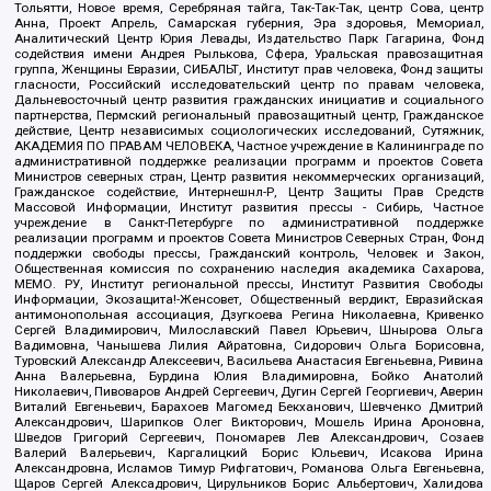
Тольятти, Новое время, Серебряная тайга, Так-Так-Так, центр Сова, центр
Анна, Проект Апрель, Самарская губерния, Эра здоровья, Мемориал,
Аналитический Центр Юрия Левады, Издательство Парк Гагарина, Фонд
содействия имени Андрея Рылькова, Сфера, Уральская правозащитная
группа, Женщины Евразии, СИБАЛЬТ, Институт прав человека, Фонд защиты
гласности, Российский исследовательский центр по правам человека,
Дальневосточный центр развития гражданских инициатив и социального
партнерства, Пермский региональный правозащитный центр, Гражданское
действие, Центр независимых социологических исследований, Сутяжник,
АКАДЕМИЯ ПО ПРАВАМ ЧЕЛОВЕКА, Частное учреждение в Калининграде по
административной поддержке реализации программ и проектов Совета
Министров северных стран, Центр развития некоммерческих организаций,
Гражданское содействие, Интернешнл-Р, Центр Защиты Прав Средств
Массовой Информации, Институт развития прессы - Сибирь, Частное
учреждение в Санкт-Петербурге по административной поддержке
реализации программ и проектов Совета Министров Северных Стран, Фонд
поддержки свободы прессы, Гражданский контроль, Человек и Закон,
Общественная комиссия по сохранению наследия академика Сахарова,
МЕМО. РУ, Институт региональной прессы, Институт Развития Свободы
Информации, Экозащита!-Женсовет, Общественный вердикт, Евразийская
антимонопольная ассоциация, Дзугкоева Регина Николаевна, Кривенко
Сергей Владимирович, Милославский Павел Юрьевич, Шнырова Ольга
Вадимовна, Чанышева Лилия Айратовна, Сидорович Ольга Борисовна,
Туровский Александр Алексеевич, Васильева Анастасия Евгеньевна, Ривина
Анна Валерьевна, Бурдина Юлия Владимировна, Бойко Анатолий
Николаевич, Пивоваров Андрей Сергеевич, Дугин Сергей Георгиевич, Аверин
Виталий Евгеньевич, Барахоев Магомед Бекханович, Шевченко Дмитрий
Александрович, Шарипков Олег Викторович, Мошель Ирина Ароновна,
Шведов Григорий Сергеевич, Пономарев Лев Александрович, Созаев
Валерий Валерьевич, Каргалицкий Борис Юльевич, Исакова Ирина
Александровна, Исламов Тимур Рифгатович, Романова Ольга Евгеньевна,
Щаров Сергей Алексадрович, Цирульников Борис Альбертович, Халидова