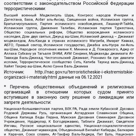
соответствии с законодательством Российской Федерации
террористическими:
Высший военный Маджлисуль Шура, Конгресс народов Ичкерии и
Дагестана, База, Асбат аль-Ансар, Священная война, Исламская группа,
Братья-мусульмане, Партия исламского освобождения, Лашкар-И-Тайба,
Исламская группа, Движение Талибан, Исламская партия Туркестана,
Общество социальных реформ, Общество возрождения исламского
наследия, Дом двух святых, Джунд аш-Шам, Исламский джихад – Джамаат
моджахедов, Аль-Каида в странах исламского Магриба, Имарат Кавказ,
АБТО, Правый сектор, Исламское государство, Джабха аль-Нусра ли-Ахль
аш-Шам, Народное ополчение имени К. Минина и Д. Пожарского, Аджр от
Аллаха Субхану уа Тагьаля SHAM, АУМ Синрике, Муджахеды джамаата Ат-
Тавхида Валь-Джихад, Чистопольский Джамаат, Рохнамо ба суи давлати
исломи, Террористическое сообщество Сеть, Катиба Таухид валь-Джихад,
Хайят Тахрир аш-Шам, Ахлю Сунна Валь Джамаа
Источник:
http://nac.gov.ru/terroristicheskie-i-ekstremistskie-
organizacii-i-materialy.html
данные на
06.12.2021
* Перечень общественных объединений и религиозных
организаций в отношении которых судом принято
вступившее в законную силу решение о ликвидации или
запрете деятельности:
Национал-большевистская партия, ВЕК РА, Рада земли Кубанской Духовно
Родовой Державы Русь, организация Асгардская Славянская Община,
Община Капища Веды Перуна, Мужская Духовная Семинария Духовное
Учреждение, Нурджулар, К Богодержавию, Таблиги Джамаат, Свидетели
Иеговы, Русское национальное единство, Национал-социалистическое
общество, Джамаат мувахидов, Объединенный Вилайат Кабарды, Балкарии
и Карачая, Союз славян, Ат-Такфир Валь-Хиджра, Пит Буль, Национал-