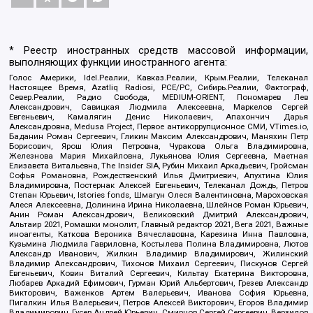
* Реестр иностранных средств массовой информации,
выполняющих функции иностранного агента:
Голос Америки, Idel.Реалии, Кавказ.Реалии, Крым.Реалии, Телеканал
Настоящее Время, Azatliq Radiosi, PCE/PC, Сибирь.Реалии, Фактограф,
Север.Реалии, Радио Свобода, MEDIUM-ORIENT, Пономарев Лев
Александрович, Савицкая Людмила Алексеевна, Маркелов Сергей
Евгеньевич, Камалягин Денис Николаевич, Апахончич Дарья
Александровна, Medusa Project, Первое антикоррупционное СМИ, VTimes.io,
Баданин Роман Сергеевич, Гликин Максим Александрович, Маняхин Петр
Борисович, Ярош Юлия Петровна, Чуракова Ольга Владимировна,
Железнова Мария Михайловна, Лукьянова Юлия Сергеевна, Маетная
Елизавета Витальевна, The Insider SIA, Рубин Михаил Аркадьевич, Гройсман
Софья Романовна, Рождественский Илья Дмитриевич, Апухтина Юлия
Владимировна, Постернак Алексей Евгеньевич, Телеканал Дождь, Петров
Степан Юрьевич, Istories fonds, Шмагун Олеся Валентиновна, Мароховская
Алеся Алексеевна, Долинина Ирина Николаевна, Шлейнов Роман Юрьевич,
Анин Роман Александрович, Великовский Дмитрий Александрович,
Альтаир 2021, Ромашки монолит, Главный редактор 2021, Вега 2021, Важные
иноагенты, Каткова Вероника Вячеславовна, Карезина Инна Павловна,
Кузьмина Людмила Гавриловна, Костылева Полина Владимировна, Лютов
Александр Иванович, Жилкин Владимир Владимирович, Жилинский
Владимир Александрович, Тихонов Михаил Сергеевич, Пискунов Сергей
Евгеньевич, Ковин Виталий Сергеевич, Кильтау Екатерина Викторовна,
Любарев Аркадий Ефимович, Гурман Юрий Альбертович, Грезев Александр
Викторович, Важенков Артем Валерьевич, Иванова София Юрьевна,
Пигалкин Илья Валерьевич, Петров Алексей Викторович, Егоров Владимир
Владимирович, Гусев Андрей Юрьевич, Смирнов Сергей Сергеевич, Верзилов