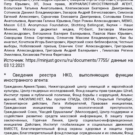
Петр Юрьевич, ЗП, Зона права, ЖУРНАЛИСТ-ИНОСТРАННЫЙ АГЕНТ,
Вольтская Татьяна Анатольевна, Клепиковская Екатерина Дмитриевна,
Сотников Даниил Владимирович, Захаров Андрей Вячеславович, Симонов
Евгений Алексеевич, Сурначева Елизавета Дмитриевна, Соловьева Елена
Анатольевна, Арапова Галина Юрьевна, Перл Роман Александрович, МЕМО,
Mason G.E.S. Anonymous Foundation, Stichting Bellingcat, Якутия – Наше
Мнение, Москоу диджитал медиа, РС-Балт, Заговора Максим
Александрович, Ветошкина Валерия Валерьевна, Павлов Иван Юрьевич,
Скворцова Елена Сергеевна, Оленичев Максим Владимирович, Как бы
инагент, Кочетков Игорь Викторович, Иркутский союз библиофилов, Честные
выборы, Нобелевский призыв, Еланчик Олег Александрович, Григорьева
Алина Александровна, Григорьев Андрей Валерьевич , Гималова Регина
Эмилевна, Хисамова Регина Фаритовна
Источник:
https://minjust.gov.ru/ru/documents/7755/
данные на
03.12.2021
* Сведения реестра НКО, выполняющих функции
иностранного агента:
Гражданин.Армия.Право, Нижегородский центр немецкой и европейской
культуры, Центр гендерных исследований, Фонд защиты прав граждан Штаб,
Институт права и публичной политики, Фонд борьбы с коррупцией, Альянс
врачей, НАСИЛИЮ.НЕТ, Мы против СПИДа, СВЕЧА, Открытый Петербург,
Гуманитарное действие, Лига Избирателей, Правовая инициатива,
Гражданская инициатива против экологической преступности,
Гражданский Союз, "Хасдей Ерушалаим" (Милосердие), Центр поддержки и
содействия развитию средств массовой информации, В защиту прав
заключенных, Горячая Линия, Центр социально-информационных
инициатив Действие, Институт глобализации и социальных движений,
ВМЕСТЕ, Благотворительный фонд охраны здоровья и защиты прав
граждан, Благотворительный фонд помощи осужденным и их семьям, Фонд