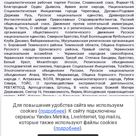
социалистическая рабочая партия России, Славянский союз, Формат-18,
Благородный Орден Дьявола, Армия воли народа, Национальная
Социалистическая Инициатива города Череповца, Духовно-Родовая
Держава Русь, Русское национальное единство, Древнерусской
Инглистической церкви Православных Староверов-Инглингов, Русский
общенациональный союз, Движение против нелегальной иммиграции,
Кровь и Честь, О свободе совести и о религиозных объединениях, Омская
организация общественного политического движения Русское
национальное единство, Северное Братство, Клуб Болельщиков Футбольного
Клуба Динамо, Файзрахманисты, Мусульманская религиозная организация
п. Боровский Тюменского района Тюменской области, Община Коренного
Русского народа Щелковского района, Правый сектор, Украинская
национальная ассамблея – Украинская народная самооборона,
Украинская повстанческая армия, Тризуб им. Степана Бандеры, Братство,
Белый Крест, Misanthropic division, Религиозное объединение
последователей инглиизма, Народная Социальная Инициатива, TulaSkins,
Этнополитическое объединение Русские, Русское национальное
объединение Атака, Мечеть Мирмамеда, Община Коренного Русского
народа г. Астрахани, ВОЛЯ, Меджлис крымскотатарского народа, Рубеж
Севера, ТОЙС, О противодействии экстремистской деятельности,
РЕВТАТПОД, Артподготовка, Штольц, В честь иконы Божией Матери
Державная, Сектор 16, Независимость, Фирма, Молодежная правозащитная
группа МПГ, Курсом Правды и Единения, Каракольская инициативная
группа, Автоград Крю, Союз Славянских Сил Руси, Алля-Аят,
Для повышения удобства сайта мы используем
Благотворительный пансионат Ак Умут, Русская республика Русь,
Арестантское уголовное единство, Башкорт, Нация и свобода, W.H.С., Фалунь
cookies (
подробнее
). К сайту подключены
Дафа, Иртыш Ultras, Русский Патриотический клуб-Новокузнецк/РПК,
сервисы Yandex.Metrika, LiveInternet, top.mail.ru,
Сибирский державный союз, Фонд борьбы с коррупцией, Фонд защиты прав
граждан, Штабы Навального, Совет граждан СССР Прикубанского округа г.
которые также используют файлы cookies
Краснодара
(
подробнее
).
Источник:
https://minjust.gov.ru/ru/documents/7822/
данные на