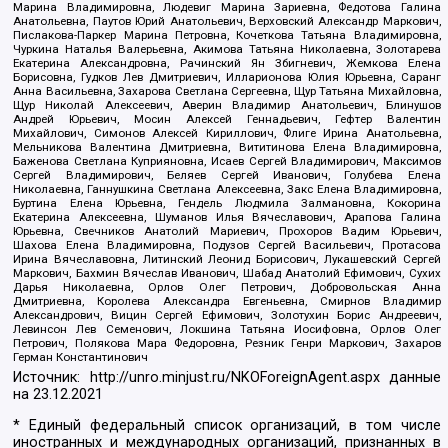
Марина Владимировна, Людевиг Марина Зариевна, Федотова Галина
Анатольевна, Паутов Юрий Анатольевич, Верховский Александр Маркович,
Пислакова-Паркер Марина Петровна, Кочеткова Татьяна Владимировна,
Чуркина Наталья Валерьевна, Акимова Татьяна Николаевна, Золотарева
Екатерина Александровна, Рачинский Ян Збигневич, Жемкова Елена
Борисовна, Гудков Лев Дмитриевич, Илларионова Юлия Юрьевна, Саранг
Анна Васильевна, Захарова Светлана Сергеевна, Щур Татьяна Михайловна,
Щур Николай Алексеевич, Аверин Владимир Анатольевич, Блинушов
Андрей Юрьевич, Мосин Алексей Геннадьевич, Гефтер Валентин
Михайлович, Симонов Алексей Кириллович, Флиге Ирина Анатольевна,
Мельникова Валентина Дмитриевна, Вититинова Елена Владимировна,
Баженова Светлана Куприяновна, Исаев Сергей Владимирович, Максимов
Сергей Владимирович, Беляев Сергей Иванович, Голубева Елена
Николаевна, Ганнушкина Светлана Алексеевна, Закс Елена Владимировна,
Буртина Елена Юрьевна, Гендель Людмила Залмановна, Кокорина
Екатерина Алексеевна, Шуманов Илья Вячеславович, Арапова Галина
Юрьевна, Свечников Анатолий Мариевич, Прохоров Вадим Юрьевич,
Шахова Елена Владимировна, Подузов Сергей Васильевич, Протасова
Ирина Вячеславовна, Литинский Леонид Борисович, Лукашевский Сергей
Маркович, Бахмин Вячеслав Иванович, Шабад Анатолий Ефимович, Сухих
Дарья Николаевна, Орлов Олег Петрович, Добровольская Анна
Дмитриевна, Королева Александра Евгеньевна, Смирнов Владимир
Александрович, Вицин Сергей Ефимович, Золотухин Борис Андреевич,
Левинсон Лев Семенович, Локшина Татьяна Иосифовна, Орлов Олег
Петрович, Полякова Мара Федоровна, Резник Генри Маркович, Захаров
Герман Константинович
Источник:
http://unro.minjust.ru/NKOForeignAgent.aspx
данные
на
23.12.2021
* Единый федеральный список организаций, в том числе
иностранных и международных организаций, признанных в