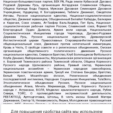
Национал-большевистская партия, ВЕК РА, Рада земли Кубанской Духовно
Родовой Державы Русь, организация Асгардская Славянская Община,
Община Капища Веды Перуна, Мужская Духовная Семинария Духовное
Учреждение, Нурджулар, К Богодержавию, Таблиги Джамаат, Свидетели
Иеговы, Русское национальное единство, Национал-социалистическое
общество, Джамаат мувахидов, Объединенный Вилайат Кабарды, Балкарии
и Карачая, Союз славян, Ат-Такфир Валь-Хиджра, Пит Буль, Национал-
социалистическая рабочая партия России, Славянский союз, Формат-18,
Благородный Орден Дьявола, Армия воли народа, Национальная
Социалистическая Инициатива города Череповца, Духовно-Родовая
Держава Русь, Русское национальное единство, Древнерусской
Инглистической церкви Православных Староверов-Инглингов, Русский
общенациональный союз, Движение против нелегальной иммиграции,
Кровь и Честь, О свободе совести и о религиозных объединениях, Омская
организация общественного политического движения Русское
национальное единство, Северное Братство, Клуб Болельщиков Футбольного
Клуба Динамо, Файзрахманисты, Мусульманская религиозная организация
п. Боровский Тюменского района Тюменской области, Община Коренного
Русского народа Щелковского района, Правый сектор, Украинская
национальная ассамблея – Украинская народная самооборона,
Украинская повстанческая армия, Тризуб им. Степана Бандеры, Братство,
Белый Крест, Misanthropic division, Религиозное объединение
последователей инглиизма, Народная Социальная Инициатива, TulaSkins,
Этнополитическое объединение Русские, Русское национальное
объединение Атака, Мечеть Мирмамеда, Община Коренного Русского
народа г. Астрахани, ВОЛЯ, Меджлис крымскотатарского народа, Рубеж
Севера, ТОЙС, О противодействии экстремистской деятельности,
РЕВТАТПОД, Артподготовка, Штольц, В честь иконы Божией Матери
Державная, Сектор 16, Независимость, Фирма, Молодежная правозащитная
группа МПГ, Курсом Правды и Единения, Каракольская инициативная
группа, Автоград Крю, Союз Славянских Сил Руси, Алля-Аят,
Благотворительный пансионат Ак Умут, Русская республика Русь,
Для повышения удобства сайта мы используем