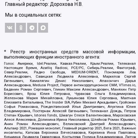
Главный редактор: Дорохова Н.В.
Мы в социальных сетях:
* Реестр иностранных средств массовой информации,
выполняющих функции иностранного агента:
Голос Америки, Idel.Реалии, Кавказ.Реалии, Крым.Реалии, Телеканал
Настоящее Время, Azatliq Radiosi, PCE/PC, Сибирь.Реалии, Фактограф,
Север.Реалии, Радио Свобода, MEDIUM-ORIENT, Пономарев Лев
Александрович, Савицкая Людмила Алексеевна, Маркелов Сергей
Евгеньевич, Камалягин Денис Николаевич, Апахончич Дарья
Александровна, Medusa Project, Первое антикоррупционное СМИ, VTimes.io,
Баданин Роман Сергеевич, Гликин Максим Александрович, Маняхин Петр
Борисович, Ярош Юлия Петровна, Чуракова Ольга Владимировна,
Железнова Мария Михайловна, Лукьянова Юлия Сергеевна, Маетная
Елизавета Витальевна, The Insider SIA, Рубин Михаил Аркадьевич, Гройсман
Софья Романовна, Рождественский Илья Дмитриевич, Апухтина Юлия
Владимировна, Постернак Алексей Евгеньевич, Телеканал Дождь, Петров
Степан Юрьевич, Istories fonds, Шмагун Олеся Валентиновна, Мароховская
Алеся Алексеевна, Долинина Ирина Николаевна, Шлейнов Роман Юрьевич,
Анин Роман Александрович, Великовский Дмитрий Александрович,
Альтаир 2021, Ромашки монолит, Главный редактор 2021, Вега 2021, Важные
иноагенты, Каткова Вероника Вячеславовна, Карезина Инна Павловна,
Кузьмина Людмила Гавриловна, Костылева Полина Владимировна, Лютов