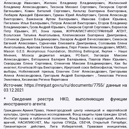
Александр Иванович, Жилкин Владимир Владимирович, Жилинский
Владимир Александрович, Тихонов Михаил Сергеевич, Пискунов Сергей
Евгеньевич, Ковин Виталий Сергеевич, Кильтау Екатерина Викторовна,
Любарев Аркадий Ефимович, Гурман Юрий Альбертович, Грезев Александр
Викторович, Важенков Артем Валерьевич, Иванова София Юрьевна,
Пигалкин Илья Валерьевич, Петров Алексей Викторович, Егоров Владимир
Владимирович, Гусев Андрей Юрьевич, Смирнов Сергей Сергеевич, Верзилов
Петр Юрьевич, ЗП, Зона права, ЖУРНАЛИСТ-ИНОСТРАННЫЙ АГЕНТ,
Вольтская Татьяна Анатольевна, Клепиковская Екатерина Дмитриевна,
Сотников Даниил Владимирович, Захаров Андрей Вячеславович, Симонов
Евгений Алексеевич, Сурначева Елизавета Дмитриевна, Соловьева Елена
Анатольевна, Арапова Галина Юрьевна, Перл Роман Александрович, МЕМО,
Mason G.E.S. Anonymous Foundation, Stichting Bellingcat, Якутия – Наше
Мнение, Москоу диджитал медиа, РС-Балт, Заговора Максим
Александрович, Ветошкина Валерия Валерьевна, Павлов Иван Юрьевич,
Скворцова Елена Сергеевна, Оленичев Максим Владимирович, Как бы
инагент, Кочетков Игорь Викторович, Иркутский союз библиофилов, Честные
выборы, Нобелевский призыв, Еланчик Олег Александрович, Григорьева
Алина Александровна, Григорьев Андрей Валерьевич , Гималова Регина
Эмилевна, Хисамова Регина Фаритовна
Источник:
https://minjust.gov.ru/ru/documents/7755/
данные на
03.12.2021
* Сведения реестра НКО, выполняющих функции
иностранного агента:
Гражданин.Армия.Право, Нижегородский центр немецкой и европейской
культуры, Центр гендерных исследований, Фонд защиты прав граждан Штаб,
Институт права и публичной политики, Фонд борьбы с коррупцией, Альянс
врачей, НАСИЛИЮ.НЕТ, Мы против СПИДа, СВЕЧА, Открытый Петербург,
Гуманитарное действие, Лига Избирателей, Правовая инициатива,