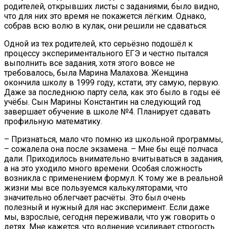
родителей, открывших листы с заданиями, было видно,
что для них это время не покажется лёгким. Однако,
собрав всю волю в кулак, они решили не сдаваться.
Одной из тех родителей, кто серьёзно подошёл к
процессу экспериментального ЕГЭ и честно пытался
выполнить все задания, хотя этого вовсе не
требовалось, была Марина Малахова. Женщина
окончила школу в 1999 году, кстати, эту самую, первую.
Даже за последнюю парту села, как это было в годы её
учёбы. Сын Марины Константин на следующий год
завершает обучение в школе №4. Планирует сдавать
профильную математику.
– Признаться, мало что помню из школьной программы,
– сожалела она после экзамена. – Мне бы ещё полчаса
дали. Приходилось внимательно вчитываться в задания,
а на это уходило много времени. Особая сложность
возникла с применением формул. К тому же в реальной
жизни мы все пользуемся калькуляторами, что
значительно облегчает расчёты. Это был очень
полезный и нужный для нас эксперимент. Если даже
мы, взрослые, сегодня переживали, что уж говорить о
детях. Мне кажется, что волнение усиливает строгость