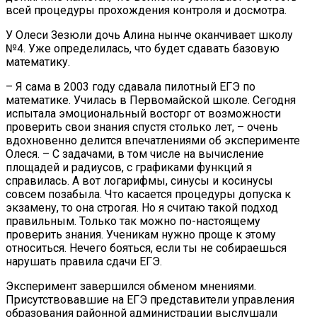
всей процедуры прохождения контроля и досмотра.
У Олеси Зезюли дочь Алина нынче оканчивает школу
№4. Уже определилась, что будет сдавать базовую
математику.
– Я сама в 2003 году сдавала пилотный ЕГЭ по
математике. Училась в Первомайской школе. Сегодня
испытала эмоциональный восторг от возможности
проверить свои знания спустя столько лет, – очень
вдохновенно делится впечатлениями об эксперименте
Олеся. – С задачами, в том числе на вычисление
площадей и радиусов, с графиками функций я
справилась. А вот логарифмы, синусы и косинусы
совсем позабыла. Что касается процедуры допуска к
экзамену, то она строгая. Но я считаю такой подход
правильным. Только так можно по-настоящему
проверить знания. Ученикам нужно проще к этому
относиться. Нечего бояться, если ты не собираешься
нарушать правила сдачи ЕГЭ.
Эксперимент завершился обменом мнениями.
Присутствовавшие на ЕГЭ представители управления
образования районной администрации выслушали