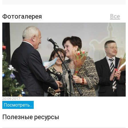
Фотогалерея
Все
20.09.2017
2
Посмотреть...
Полезные ресурсы