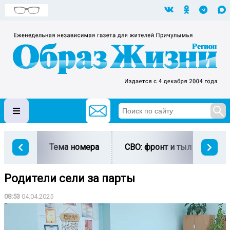
Тема номера
СВО: фронт и тыл
Ми
Родители сели за парты
08:53
04.04.2025