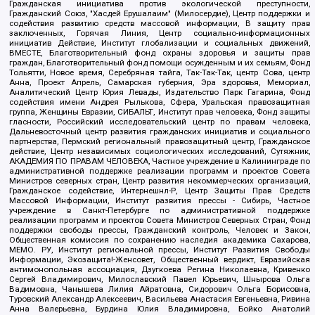
Гражданская инициатива против экологической преступности,
Гражданский Союз, "Хасдей Ерушалаим" (Милосердие), Центр поддержки и
содействия развитию средств массовой информации, В защиту прав
заключенных, Горячая Линия, Центр социально-информационных
инициатив Действие, Институт глобализации и социальных движений,
ВМЕСТЕ, Благотворительный фонд охраны здоровья и защиты прав
граждан, Благотворительный фонд помощи осужденным и их семьям, Фонд
Тольятти, Новое время, Серебряная тайга, Так-Так-Так, центр Сова, центр
Анна, Проект Апрель, Самарская губерния, Эра здоровья, Мемориал,
Аналитический Центр Юрия Левады, Издательство Парк Гагарина, Фонд
содействия имени Андрея Рылькова, Сфера, Уральская правозащитная
группа, Женщины Евразии, СИБАЛЬТ, Институт прав человека, Фонд защиты
гласности, Российский исследовательский центр по правам человека,
Дальневосточный центр развития гражданских инициатив и социального
партнерства, Пермский региональный правозащитный центр, Гражданское
действие, Центр независимых социологических исследований, Сутяжник,
АКАДЕМИЯ ПО ПРАВАМ ЧЕЛОВЕКА, Частное учреждение в Калининграде по
административной поддержке реализации программ и проектов Совета
Министров северных стран, Центр развития некоммерческих организаций,
Гражданское содействие, Интернешнл-Р, Центр Защиты Прав Средств
Массовой Информации, Институт развития прессы - Сибирь, Частное
учреждение в Санкт-Петербурге по административной поддержке
реализации программ и проектов Совета Министров Северных Стран, Фонд
поддержки свободы прессы, Гражданский контроль, Человек и Закон,
Общественная комиссия по сохранению наследия академика Сахарова,
МЕМО. РУ, Институт региональной прессы, Институт Развития Свободы
Информации, Экозащита!-Женсовет, Общественный вердикт, Евразийская
антимонопольная ассоциация, Дзугкоева Регина Николаевна, Кривенко
Сергей Владимирович, Милославский Павел Юрьевич, Шнырова Ольга
Вадимовна, Чанышева Лилия Айратовна, Сидорович Ольга Борисовна,
Туровский Александр Алексеевич, Васильева Анастасия Евгеньевна, Ривина
Анна Валерьевна, Бурдина Юлия Владимировна, Бойко Анатолий