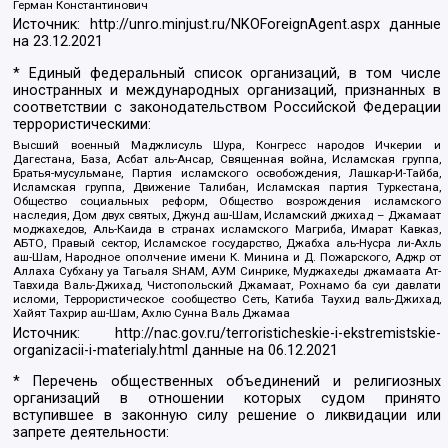
Герман Константинович
Источник:
http://unro.minjust.ru/NKOForeignAgent.aspx
данные
на
23.12.2021
* Единый федеральный список организаций, в том числе
иностранных и международных организаций, признанных в
соответствии с законодательством Российской Федерации
террористическими:
Высший военный Маджлисуль Шура, Конгресс народов Ичкерии и
Дагестана, База, Асбат аль-Ансар, Священная война, Исламская группа,
Братья-мусульмане, Партия исламского освобождения, Лашкар-И-Тайба,
Исламская группа, Движение Талибан, Исламская партия Туркестана,
Общество социальных реформ, Общество возрождения исламского
наследия, Дом двух святых, Джунд аш-Шам, Исламский джихад – Джамаат
моджахедов, Аль-Каида в странах исламского Магриба, Имарат Кавказ,
АБТО, Правый сектор, Исламское государство, Джабха аль-Нусра ли-Ахль
аш-Шам, Народное ополчение имени К. Минина и Д. Пожарского, Аджр от
Аллаха Субхану уа Тагьаля SHAM, АУМ Синрике, Муджахеды джамаата Ат-
Тавхида Валь-Джихад, Чистопольский Джамаат, Рохнамо ба суи давлати
исломи, Террористическое сообщество Сеть, Катиба Таухид валь-Джихад,
Хайят Тахрир аш-Шам, Ахлю Сунна Валь Джамаа
Источник:
http://nac.gov.ru/terroristicheskie-i-ekstremistskie-
organizacii-i-materialy.html
данные на
06.12.2021
* Перечень общественных объединений и религиозных
организаций в отношении которых судом принято
вступившее в законную силу решение о ликвидации или
запрете деятельности: