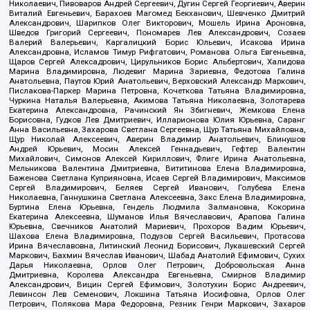
Николаевич, Пивоваров Андрей Сергеевич, Дугин Сергей Георгиевич, Аверин
Виталий Евгеньевич, Барахоев Магомед Бекханович, Шевченко Дмитрий
Александрович, Шарипков Олег Викторович, Мошель Ирина Ароновна,
Шведов Григорий Сергеевич, Пономарев Лев Александрович, Созаев
Валерий Валерьевич, Каргалицкий Борис Юльевич, Исакова Ирина
Александровна, Исламов Тимур Рифгатович, Романова Ольга Евгеньевна,
Щаров Сергей Алексадрович, Цирульников Борис Альбертович, Халидова
Марина Владимировна, Людевиг Марина Зариевна, Федотова Галина
Анатольевна, Паутов Юрий Анатольевич, Верховский Александр Маркович,
Пислакова-Паркер Марина Петровна, Кочеткова Татьяна Владимировна,
Чуркина Наталья Валерьевна, Акимова Татьяна Николаевна, Золотарева
Екатерина Александровна, Рачинский Ян Збигневич, Жемкова Елена
Борисовна, Гудков Лев Дмитриевич, Илларионова Юлия Юрьевна, Саранг
Анна Васильевна, Захарова Светлана Сергеевна, Щур Татьяна Михайловна,
Щур Николай Алексеевич, Аверин Владимир Анатольевич, Блинушов
Андрей Юрьевич, Мосин Алексей Геннадьевич, Гефтер Валентин
Михайлович, Симонов Алексей Кириллович, Флиге Ирина Анатольевна,
Мельникова Валентина Дмитриевна, Вититинова Елена Владимировна,
Баженова Светлана Куприяновна, Исаев Сергей Владимирович, Максимов
Сергей Владимирович, Беляев Сергей Иванович, Голубева Елена
Николаевна, Ганнушкина Светлана Алексеевна, Закс Елена Владимировна,
Буртина Елена Юрьевна, Гендель Людмила Залмановна, Кокорина
Екатерина Алексеевна, Шуманов Илья Вячеславович, Арапова Галина
Юрьевна, Свечников Анатолий Мариевич, Прохоров Вадим Юрьевич,
Шахова Елена Владимировна, Подузов Сергей Васильевич, Протасова
Ирина Вячеславовна, Литинский Леонид Борисович, Лукашевский Сергей
Маркович, Бахмин Вячеслав Иванович, Шабад Анатолий Ефимович, Сухих
Дарья Николаевна, Орлов Олег Петрович, Добровольская Анна
Дмитриевна, Королева Александра Евгеньевна, Смирнов Владимир
Александрович, Вицин Сергей Ефимович, Золотухин Борис Андреевич,
Левинсон Лев Семенович, Локшина Татьяна Иосифовна, Орлов Олег
Петрович, Полякова Мара Федоровна, Резник Генри Маркович, Захаров