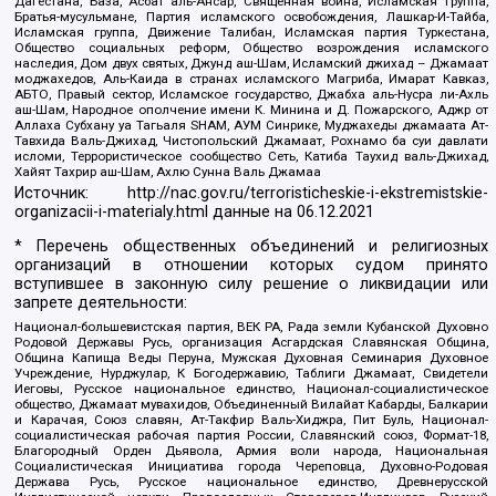
Дагестана, База, Асбат аль-Ансар, Священная война, Исламская группа,
Братья-мусульмане, Партия исламского освобождения, Лашкар-И-Тайба,
Исламская группа, Движение Талибан, Исламская партия Туркестана,
Общество социальных реформ, Общество возрождения исламского
наследия, Дом двух святых, Джунд аш-Шам, Исламский джихад – Джамаат
моджахедов, Аль-Каида в странах исламского Магриба, Имарат Кавказ,
АБТО, Правый сектор, Исламское государство, Джабха аль-Нусра ли-Ахль
аш-Шам, Народное ополчение имени К. Минина и Д. Пожарского, Аджр от
Аллаха Субхану уа Тагьаля SHAM, АУМ Синрике, Муджахеды джамаата Ат-
Тавхида Валь-Джихад, Чистопольский Джамаат, Рохнамо ба суи давлати
исломи, Террористическое сообщество Сеть, Катиба Таухид валь-Джихад,
Хайят Тахрир аш-Шам, Ахлю Сунна Валь Джамаа
Источник:
http://nac.gov.ru/terroristicheskie-i-ekstremistskie-
organizacii-i-materialy.html
данные на
06.12.2021
* Перечень общественных объединений и религиозных
организаций в отношении которых судом принято
вступившее в законную силу решение о ликвидации или
запрете деятельности:
Национал-большевистская партия, ВЕК РА, Рада земли Кубанской Духовно
Родовой Державы Русь, организация Асгардская Славянская Община,
Община Капища Веды Перуна, Мужская Духовная Семинария Духовное
Учреждение, Нурджулар, К Богодержавию, Таблиги Джамаат, Свидетели
Иеговы, Русское национальное единство, Национал-социалистическое
общество, Джамаат мувахидов, Объединенный Вилайат Кабарды, Балкарии
и Карачая, Союз славян, Ат-Такфир Валь-Хиджра, Пит Буль, Национал-
социалистическая рабочая партия России, Славянский союз, Формат-18,
Благородный Орден Дьявола, Армия воли народа, Национальная
Социалистическая Инициатива города Череповца, Духовно-Родовая
Держава Русь, Русское национальное единство, Древнерусской