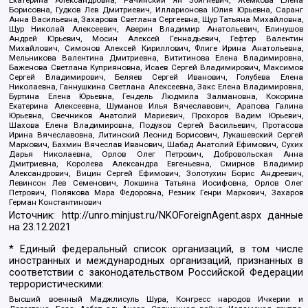
Екатерина Александровна, Рачинский Ян Збигневич, Жемкова Елена
Борисовна, Гудков Лев Дмитриевич, Илларионова Юлия Юрьевна, Саранг
Анна Васильевна, Захарова Светлана Сергеевна, Щур Татьяна Михайловна,
Щур Николай Алексеевич, Аверин Владимир Анатольевич, Блинушов
Андрей Юрьевич, Мосин Алексей Геннадьевич, Гефтер Валентин
Михайлович, Симонов Алексей Кириллович, Флиге Ирина Анатольевна,
Мельникова Валентина Дмитриевна, Вититинова Елена Владимировна,
Баженова Светлана Куприяновна, Исаев Сергей Владимирович, Максимов
Сергей Владимирович, Беляев Сергей Иванович, Голубева Елена
Николаевна, Ганнушкина Светлана Алексеевна, Закс Елена Владимировна,
Буртина Елена Юрьевна, Гендель Людмила Залмановна, Кокорина
Екатерина Алексеевна, Шуманов Илья Вячеславович, Арапова Галина
Юрьевна, Свечников Анатолий Мариевич, Прохоров Вадим Юрьевич,
Шахова Елена Владимировна, Подузов Сергей Васильевич, Протасова
Ирина Вячеславовна, Литинский Леонид Борисович, Лукашевский Сергей
Маркович, Бахмин Вячеслав Иванович, Шабад Анатолий Ефимович, Сухих
Дарья Николаевна, Орлов Олег Петрович, Добровольская Анна
Дмитриевна, Королева Александра Евгеньевна, Смирнов Владимир
Александрович, Вицин Сергей Ефимович, Золотухин Борис Андреевич,
Левинсон Лев Семенович, Локшина Татьяна Иосифовна, Орлов Олег
Петрович, Полякова Мара Федоровна, Резник Генри Маркович, Захаров
Герман Константинович
Источник:
http://unro.minjust.ru/NKOForeignAgent.aspx
данные
на
23.12.2021
* Единый федеральный список организаций, в том числе
иностранных и международных организаций, признанных в
соответствии с законодательством Российской Федерации
террористическими:
Высший военный Маджлисуль Шура, Конгресс народов Ичкерии и