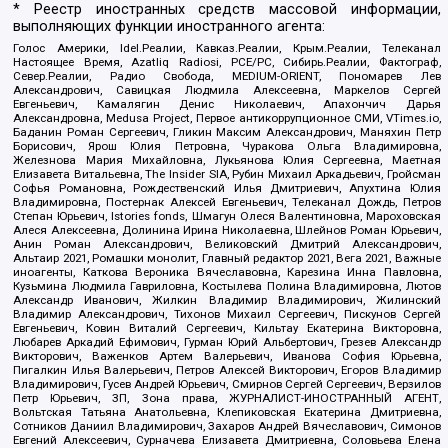
* Реестр иностранных средств массовой информации,
выполняющих функции иностранного агента:
Голос Америки, Idel.Реалии, Кавказ.Реалии, Крым.Реалии, Телеканал
Настоящее Время, Azatliq Radiosi, PCE/PC, Сибирь.Реалии, Фактограф,
Север.Реалии, Радио Свобода, MEDIUM-ORIENT, Пономарев Лев
Александрович, Савицкая Людмила Алексеевна, Маркелов Сергей
Евгеньевич, Камалягин Денис Николаевич, Апахончич Дарья
Александровна, Medusa Project, Первое антикоррупционное СМИ, VTimes.io,
Баданин Роман Сергеевич, Гликин Максим Александрович, Маняхин Петр
Борисович, Ярош Юлия Петровна, Чуракова Ольга Владимировна,
Железнова Мария Михайловна, Лукьянова Юлия Сергеевна, Маетная
Елизавета Витальевна, The Insider SIA, Рубин Михаил Аркадьевич, Гройсман
Софья Романовна, Рождественский Илья Дмитриевич, Апухтина Юлия
Владимировна, Постернак Алексей Евгеньевич, Телеканал Дождь, Петров
Степан Юрьевич, Istories fonds, Шмагун Олеся Валентиновна, Мароховская
Алеся Алексеевна, Долинина Ирина Николаевна, Шлейнов Роман Юрьевич,
Анин Роман Александрович, Великовский Дмитрий Александрович,
Альтаир 2021, Ромашки монолит, Главный редактор 2021, Вега 2021, Важные
иноагенты, Каткова Вероника Вячеславовна, Карезина Инна Павловна,
Кузьмина Людмила Гавриловна, Костылева Полина Владимировна, Лютов
Александр Иванович, Жилкин Владимир Владимирович, Жилинский
Владимир Александрович, Тихонов Михаил Сергеевич, Пискунов Сергей
Евгеньевич, Ковин Виталий Сергеевич, Кильтау Екатерина Викторовна,
Любарев Аркадий Ефимович, Гурман Юрий Альбертович, Грезев Александр
Викторович, Важенков Артем Валерьевич, Иванова София Юрьевна,
Пигалкин Илья Валерьевич, Петров Алексей Викторович, Егоров Владимир
Владимирович, Гусев Андрей Юрьевич, Смирнов Сергей Сергеевич, Верзилов
Петр Юрьевич, ЗП, Зона права, ЖУРНАЛИСТ-ИНОСТРАННЫЙ АГЕНТ,
Вольтская Татьяна Анатольевна, Клепиковская Екатерина Дмитриевна,
Сотников Даниил Владимирович, Захаров Андрей Вячеславович, Симонов
Евгений Алексеевич, Сурначева Елизавета Дмитриевна, Соловьева Елена