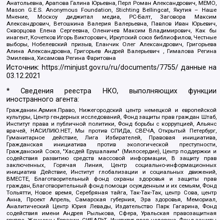
Анатольевна, Арапова Галина Юрьевна, Перл Роман Александрович, МЕМО,
Mason G.E.S. Anonymous Foundation, Stichting Bellingcat, Якутия – Наше
Мнение, Москоу диджитал медиа, РС-Балт, Заговора Максим
Александрович, Ветошкина Валерия Валерьевна, Павлов Иван Юрьевич,
Скворцова Елена Сергеевна, Оленичев Максим Владимирович, Как бы
инагент, Кочетков Игорь Викторович, Иркутский союз библиофилов, Честные
выборы, Нобелевский призыв, Еланчик Олег Александрович, Григорьева
Алина Александровна, Григорьев Андрей Валерьевич , Гималова Регина
Эмилевна, Хисамова Регина Фаритовна
Источник:
https://minjust.gov.ru/ru/documents/7755/
данные на
03.12.2021
* Сведения реестра НКО, выполняющих функции
иностранного агента:
Гражданин.Армия.Право, Нижегородский центр немецкой и европейской
культуры, Центр гендерных исследований, Фонд защиты прав граждан Штаб,
Институт права и публичной политики, Фонд борьбы с коррупцией, Альянс
врачей, НАСИЛИЮ.НЕТ, Мы против СПИДа, СВЕЧА, Открытый Петербург,
Гуманитарное действие, Лига Избирателей, Правовая инициатива,
Гражданская инициатива против экологической преступности,
Гражданский Союз, "Хасдей Ерушалаим" (Милосердие), Центр поддержки и
содействия развитию средств массовой информации, В защиту прав
заключенных, Горячая Линия, Центр социально-информационных
инициатив Действие, Институт глобализации и социальных движений,
ВМЕСТЕ, Благотворительный фонд охраны здоровья и защиты прав
граждан, Благотворительный фонд помощи осужденным и их семьям, Фонд
Тольятти, Новое время, Серебряная тайга, Так-Так-Так, центр Сова, центр
Анна, Проект Апрель, Самарская губерния, Эра здоровья, Мемориал,
Аналитический Центр Юрия Левады, Издательство Парк Гагарина, Фонд
содействия имени Андрея Рылькова, Сфера, Уральская правозащитная