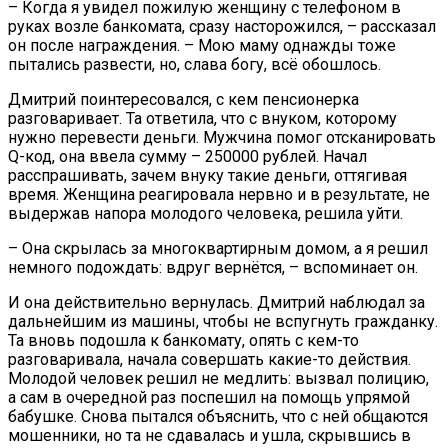
– Когда я увидел пожилую женщину с телефоном в
руках возле банкомата, сразу насторожился, – рассказал
он после награждения. – Мою маму однажды тоже
пытались развести, но, слава богу, всё обошлось.
Дмитрий поинтересовался, с кем пенсионерка
разговаривает. Та ответила, что с внуком, которому
нужно перевести деньги. Мужчина помог отсканировать
Q-код, она ввела сумму – 250000 рублей. Начал
расспрашивать, зачем внуку такие деньги, оттягивая
время. Женщина реагировала нервно и в результате, не
выдержав напора молодого человека, решила уйти.
– Она скрылась за многоквартирным домом, а я решил
немного подождать: вдруг вернётся, – вспоминает он.
И она действительно вернулась. Дмитрий наблюдал за
дальнейшим из машины, чтобы не вспугнуть гражданку.
Та вновь подошла к банкомату, опять с кем-то
разговаривала, начала совершать какие-то действия.
Молодой человек решил не медлить: вызвал полицию,
а сам в очередной раз поспешил на помощь упрямой
бабушке. Снова пытался объяснить, что с ней общаются
мошенники, но та не сдавалась и ушла, скрывшись в