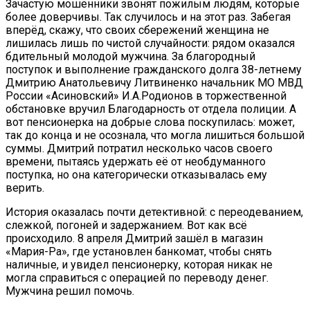
Зачастую мошенники звонят пожилым людям, которые
более доверчивы. Так случилось и на этот раз. Забегая
вперёд, скажу, что своих сбережений женщина не
лишилась лишь по чистой случайности: рядом оказался
бдительный молодой мужчина. За благородный
поступок и выполнение гражданского долга 38-летнему
Дмитрию Анатольевичу Литвиненко начальник МО МВД
России «Асиновский» И.А.Родионов в торжественной
обстановке вручил Благодарность от отдела полиции. А
вот пенсионерка на добрые слова поскупилась: может,
так до конца и не осознала, что могла лишиться большой
суммы. Дмитрий потратил несколько часов своего
времени, пытаясь удержать её от необдуманного
поступка, но она категорически отказывалась ему
верить.
История оказалась почти детективной: с переодеванием,
слежкой, погоней и задержанием. Вот как всё
происходило. 8 апреля Дмитрий зашёл в магазин
«Мария-Ра», где установлен банкомат, чтобы снять
наличные, и увидел пенсионерку, которая никак не
могла справиться с операцией по переводу денег.
Мужчина решил помочь.