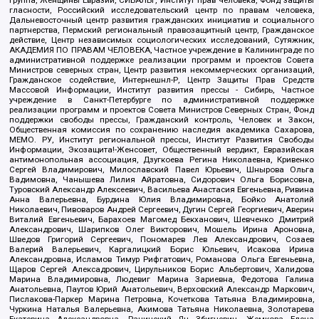
группа, Женщины Евразии, СИБАЛЬТ, Институт прав человека, Фонд защиты
гласности, Российский исследовательский центр по правам человека,
Дальневосточный центр развития гражданских инициатив и социального
партнерства, Пермский региональный правозащитный центр, Гражданское
действие, Центр независимых социологических исследований, Сутяжник,
АКАДЕМИЯ ПО ПРАВАМ ЧЕЛОВЕКА, Частное учреждение в Калининграде по
административной поддержке реализации программ и проектов Совета
Министров северных стран, Центр развития некоммерческих организаций,
Гражданское содействие, Интернешнл-Р, Центр Защиты Прав Средств
Массовой Информации, Институт развития прессы - Сибирь, Частное
учреждение в Санкт-Петербурге по административной поддержке
реализации программ и проектов Совета Министров Северных Стран, Фонд
поддержки свободы прессы, Гражданский контроль, Человек и Закон,
Общественная комиссия по сохранению наследия академика Сахарова,
МЕМО. РУ, Институт региональной прессы, Институт Развития Свободы
Информации, Экозащита!-Женсовет, Общественный вердикт, Евразийская
антимонопольная ассоциация, Дзугкоева Регина Николаевна, Кривенко
Сергей Владимирович, Милославский Павел Юрьевич, Шнырова Ольга
Вадимовна, Чанышева Лилия Айратовна, Сидорович Ольга Борисовна,
Туровский Александр Алексеевич, Васильева Анастасия Евгеньевна, Ривина
Анна Валерьевна, Бурдина Юлия Владимировна, Бойко Анатолий
Николаевич, Пивоваров Андрей Сергеевич, Дугин Сергей Георгиевич, Аверин
Виталий Евгеньевич, Барахоев Магомед Бекханович, Шевченко Дмитрий
Александрович, Шарипков Олег Викторович, Мошель Ирина Ароновна,
Шведов Григорий Сергеевич, Пономарев Лев Александрович, Созаев
Валерий Валерьевич, Каргалицкий Борис Юльевич, Исакова Ирина
Александровна, Исламов Тимур Рифгатович, Романова Ольга Евгеньевна,
Щаров Сергей Алексадрович, Цирульников Борис Альбертович, Халидова
Марина Владимировна, Людевиг Марина Зариевна, Федотова Галина
Анатольевна, Паутов Юрий Анатольевич, Верховский Александр Маркович,
Пислакова-Паркер Марина Петровна, Кочеткова Татьяна Владимировна,
Чуркина Наталья Валерьевна, Акимова Татьяна Николаевна, Золотарева