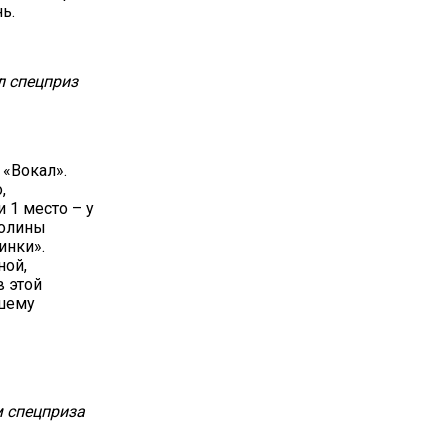
ь.
л спецприз
 «Вокал».
,
 1 место – у
ролины
инки».
ной,
в этой
вшему
м спецприза