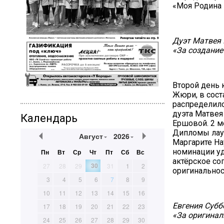
«Моя Родина 
Дуэт Матвея 
«За создание
Второй день 
Жюри, в сост
распределило
дуэта Матвея
Календарь
Ершовой. 2 м
Дипломы лаур
Август
2026
Маргарите На
номинации уд
Пн
Вт
Ср
Чт
Пт
Сб
Вс
актёрское со
30
27
28
29
31
1
2
оригинальнос
3
4
5
6
7
8
9
10
11
12
13
14
15
16
Евгения Субб
17
18
19
20
21
22
23
«За оригинал
24
25
26
27
28
29
30