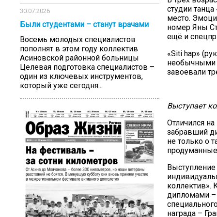
студии танца 
30.07.2026
место. Эмоци
Были студентами – станут врачами
номер Яны С
ещё и спецпр
Восемь молодых специалистов
пополнят в этом году коллектив
«Siti hap» (р
Асиновской районной больницы
необычными к
Целевая подготовка специалистов –
завоевали тре
один из ключевых инструментов,
который уже сегодня...
Выступает ко
Отличился на
забравший ди
не только о т
продуманные
Выступление 
индивидуальн
коллектив». 
дипломами – 
специального
награда – Гр