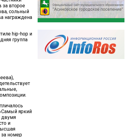
в за второе
ова, сольный
ва награждена
тиле hip-hop и
дняя группа
еева),
детельствует
нальные,
омпозиции.
отличалось
 «Самый яркий
и двумя
сто и
 Высшая
 за номер