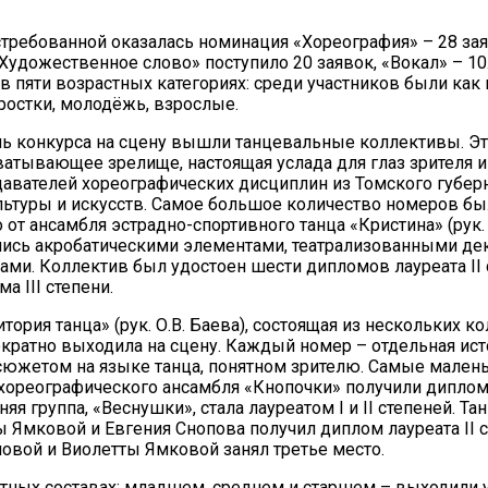
требованной оказалась номинация «Хореография» – 28 зая
удожественное слово» поступило 20 заявок, «Вокал» – 10
в пяти возрастных категориях: среди участников были как
дростки, молодёжь, взрослые.
ь конкурса на сцену вышли танцевальные коллективы. Э
ватывающее зрелище, настоящая услада для глаз зрителя и
авателей хореографических дисциплин из Томского губер
ьтуры и искусств. Самое большое количество номеров б
20.09.2017
 от ансамбля эстрадно-спортивного танца «Кристина» (рук. 
Посмотреть...
ись акробатическими элементами, театрализованными де
ами. Коллектив был удостоен шести дипломов лауреата II 
а III степени.
тория танца» (рук. О.В. Баева), состоящая из нескольких к
кратно выходила на сцену. Каждый номер – отдельная ист
южетом на языке танца, понятном зрителю. Самые мален
 хореографического ансамбля «Кнопочки» получили диплом 
няя группа, «Веснушки», стала лауреатом I и II степеней. Т
ы Ямковой и Евгения Снопова получил диплом лауреата II ст
вой и Виолетты Ямковой занял третье место.
стных составах: младшем, среднем и старшем – выходили 