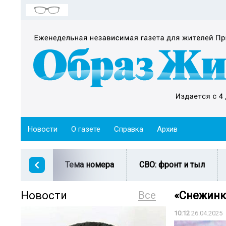
Новости
О газете
Справка
Архив
Тема номера
СВО: фронт и тыл
Новости
Все
«Снежинк
10:12
26.04.2025