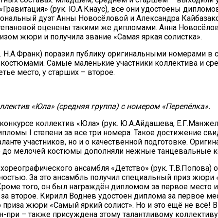
«Гравитация» (рук. Ю.А.Кнаус), все они удостоены дипломо
ональный дуэт Анны Новосёловой и Александра Кайбазак
тепановой оценены такими же дипломами. Анна Новосёло
изом жюри и получила звание «Самая яркая солистка».
ук. Н.А.Франк) поразил публику оригинальными номерами в с
остюмами. Самые маленькие участники коллектива и сре
тье место, у старших – второе.
ллектив «Юла» (средняя группа) с номером «Перепёлка».
 конкурсе коллектив «Юла» (рук. Ю.А.Айдашева, Е.Г.Манжел
пломы I степени за все три номера. Такое достижение сви
аланте участников, но и о качественной подготовке. Ориги
 до мелочей костюмы дополняли нежные танцевальные к
хореографического ансамбля «Детство» (рук. Т.В.Попова) 
остью. За это ансамбль получил специальный приз жюри
Кроме того, он был награждён дипломом за первое место 
за второе. Кирилл Воднев удостоен диплома за первое ме
 приза жюри «Самый яркий солист». Но и это ещё не всё!
ан-при – также присуждена этому талантливому коллективу