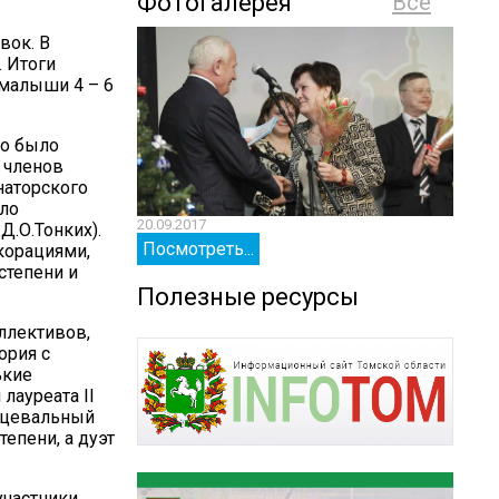
Фотогалерея
Все
вок. В
. Итоги
 малыши 4 – 6
то было
 членов
наторского
ыло
20.09.2017
20.09.
Д.О.Тонких).
Посмотреть...
Посм
корациями,
степени и
Полезные ресурсы
оллективов,
ория с
ькие
лауреата II
анцевальный
епени, а дуэт
участники