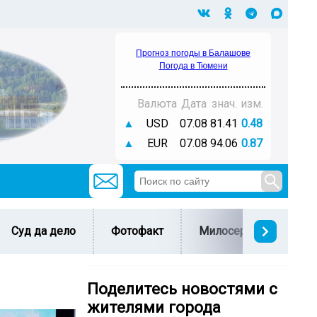
Прогноз погоды в Балашове
Погода в Тюмени
Валюта
Дата
знач.
изм.
▲
USD
07.08
81.41
0.48
▲
EUR
07.08
94.06
0.87
Суд да дело
Фотофакт
Милосердие
С 
Поделитесь новостями с
жителями города