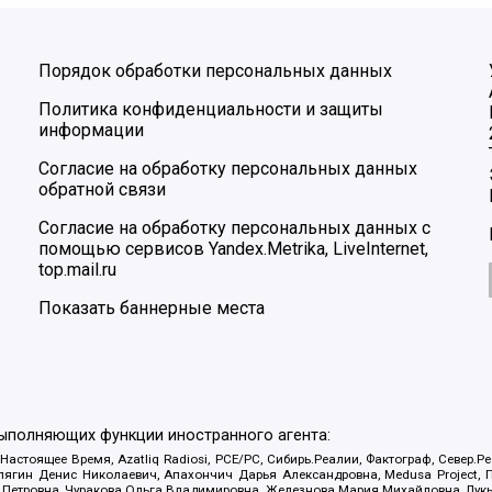
Порядок обработки персональных данных
Политика конфиденциальности и защиты
информации
Согласие на обработку персональных данных
обратной связи
Согласие на обработку персональных данных с
помощью сервисов Yandex.Metrika, LiveInternet,
top.mail.ru
Показать баннерные места
выполняющих функции иностранного агента:
 Настоящее Время, Azatliq Radiosi, PCE/PC, Сибирь.Реалии, Фактограф, Север
ягин Денис Николаевич, Апахончич Дарья Александровна, Medusa Project, П
етровна, Чуракова Ольга Владимировна, Железнова Мария Михайловна, Лукьян