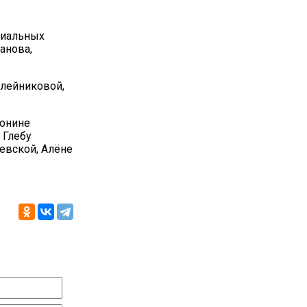
циальных
анова,
Алейниковой,
тонине
 Глебу
евской, Алёне