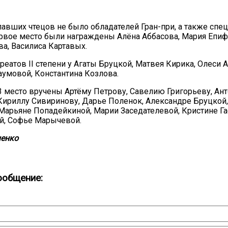
авших чтецов не было обладателей Гран-при, а также спе
ервое место были награждены Алёна Аббасова, Мария Епиф
а, Василиса Картавых.
еатов II степени у Агаты Бруцкой, Матвея Кирика, Олеси 
умовой, Константина Козлова.
 место вручены Артёму Петрову, Савелию Григорьеву, Ан
Кириллу Сивиринову, Дарье Поленок, Александре Бруцкой,
Марьяне Попадейкиной, Марии Заседателевой, Кристине Га
й, Софье Марычевой.
енко
ообщение: