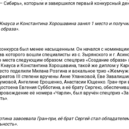
– Сибирь», которым и завершился первый конкурсный ден
Кнауса и Константина Хорошавина занял 1 место и получи
 образа».
конкурса был менее насыщенным. Он начался с номинации
ав которого вошли специалисты из с. Зырянского и г. Асино
 места следующим образом: спецприз «Создание образа» и
 Кнауса и Константина Хорошавина, такой же диплом у Ка
есто поделили Милана Розгина и вокальное трио «Жемчуж
еатов III степени вручены Анне Уланковой, Еве Завалиши
умовой, Ангелине Ерошенко, Анастасии Ющенко. Гран-при 
остоена Евгения Субботина, а её брату Сергею, обеспечи
провождение её номера «Чарли», был вручён спецприз «За
ть».
отина завоевала Гран-при, её брат Сергей стал обладателе
ьность».