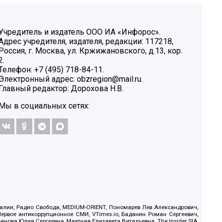
Учредитель и издатель ООО ИА «Инфорос».
Адрес учредителя, издателя, редакции: 117218,
Россия, г. Москва, ул. Кржижановского, д.13, кор.
2.
Телефон: +7 (495) 718-84-11.
Электронный адрес: obzregion@mail.ru.
Главный редактор: Дорохова Н.В.
Мы в социальных сетях:
.Реалии, Радио Свобода, MEDIUM-ORIENT, Пономарев Лев Александрович,
ервое антикоррупционное СМИ, VTimes.io, Баданин Роман Сергеевич,
ова Юлия Сергеевна, Маетная Елизавета Витальевна, The Insider SIA,