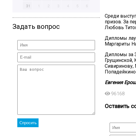
31
1
2
3
4
5
6
Среди выступ
призов. За п
Задать вопрос
Любовь Титов
Дипломы лаур
Маргариты На
Дипломы за 3
Грущинской, 
Сивиринову, 
Попадейкино
Евгения
Ерош
96168
Оставить с