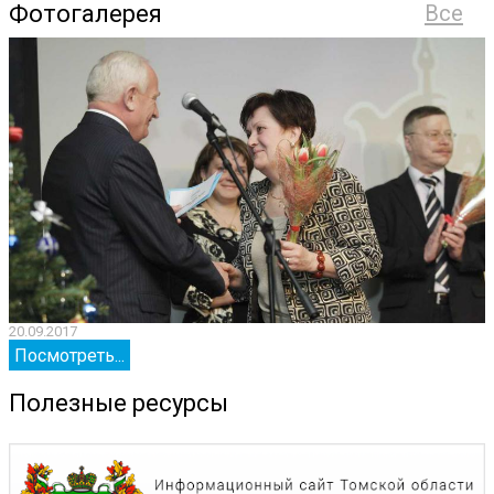
Фотогалерея
Все
20.09.2017
2
Посмотреть...
Полезные ресурсы