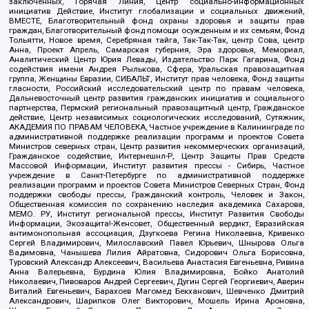
заключенных, Горячая Линия, Центр социально-информационных
инициатив Действие, Институт глобализации и социальных движений,
ВМЕСТЕ, Благотворительный фонд охраны здоровья и защиты прав
граждан, Благотворительный фонд помощи осужденным и их семьям, Фонд
Тольятти, Новое время, Серебряная тайга, Так-Так-Так, центр Сова, центр
Анна, Проект Апрель, Самарская губерния, Эра здоровья, Мемориал,
Аналитический Центр Юрия Левады, Издательство Парк Гагарина, Фонд
содействия имени Андрея Рылькова, Сфера, Уральская правозащитная
группа, Женщины Евразии, СИБАЛЬТ, Институт прав человека, Фонд защиты
гласности, Российский исследовательский центр по правам человека,
Дальневосточный центр развития гражданских инициатив и социального
партнерства, Пермский региональный правозащитный центр, Гражданское
действие, Центр независимых социологических исследований, Сутяжник,
АКАДЕМИЯ ПО ПРАВАМ ЧЕЛОВЕКА, Частное учреждение в Калининграде по
административной поддержке реализации программ и проектов Совета
Министров северных стран, Центр развития некоммерческих организаций,
Гражданское содействие, Интернешнл-Р, Центр Защиты Прав Средств
Массовой Информации, Институт развития прессы - Сибирь, Частное
учреждение в Санкт-Петербурге по административной поддержке
реализации программ и проектов Совета Министров Северных Стран, Фонд
поддержки свободы прессы, Гражданский контроль, Человек и Закон,
Общественная комиссия по сохранению наследия академика Сахарова,
МЕМО. РУ, Институт региональной прессы, Институт Развития Свободы
Информации, Экозащита!-Женсовет, Общественный вердикт, Евразийская
антимонопольная ассоциация, Дзугкоева Регина Николаевна, Кривенко
Сергей Владимирович, Милославский Павел Юрьевич, Шнырова Ольга
Вадимовна, Чанышева Лилия Айратовна, Сидорович Ольга Борисовна,
Туровский Александр Алексеевич, Васильева Анастасия Евгеньевна, Ривина
Анна Валерьевна, Бурдина Юлия Владимировна, Бойко Анатолий
Николаевич, Пивоваров Андрей Сергеевич, Дугин Сергей Георгиевич, Аверин
Виталий Евгеньевич, Барахоев Магомед Бекханович, Шевченко Дмитрий
Александрович, Шарипков Олег Викторович, Мошель Ирина Ароновна,