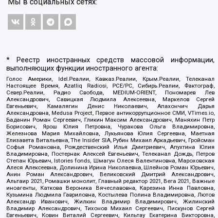
Мы в социальных сетях:
* Реестр иностранных средств массовой информации,
выполняющих функции иностранного агента:
Голос Америки, Idel.Реалии, Кавказ.Реалии, Крым.Реалии, Телеканал
Настоящее Время, Azatliq Radiosi, PCE/PC, Сибирь.Реалии, Фактограф,
Север.Реалии, Радио Свобода, MEDIUM-ORIENT, Пономарев Лев
Александрович, Савицкая Людмила Алексеевна, Маркелов Сергей
Евгеньевич, Камалягин Денис Николаевич, Апахончич Дарья
Александровна, Medusa Project, Первое антикоррупционное СМИ, VTimes.io,
Баданин Роман Сергеевич, Гликин Максим Александрович, Маняхин Петр
Борисович, Ярош Юлия Петровна, Чуракова Ольга Владимировна,
Железнова Мария Михайловна, Лукьянова Юлия Сергеевна, Маетная
Елизавета Витальевна, The Insider SIA, Рубин Михаил Аркадьевич, Гройсман
Софья Романовна, Рождественский Илья Дмитриевич, Апухтина Юлия
Владимировна, Постернак Алексей Евгеньевич, Телеканал Дождь, Петров
Степан Юрьевич, Istories fonds, Шмагун Олеся Валентиновна, Мароховская
Алеся Алексеевна, Долинина Ирина Николаевна, Шлейнов Роман Юрьевич,
Анин Роман Александрович, Великовский Дмитрий Александрович,
Альтаир 2021, Ромашки монолит, Главный редактор 2021, Вега 2021, Важные
иноагенты, Каткова Вероника Вячеславовна, Карезина Инна Павловна,
Кузьмина Людмила Гавриловна, Костылева Полина Владимировна, Лютов
Александр Иванович, Жилкин Владимир Владимирович, Жилинский
Владимир Александрович, Тихонов Михаил Сергеевич, Пискунов Сергей
Евгеньевич, Ковин Виталий Сергеевич, Кильтау Екатерина Викторовна,