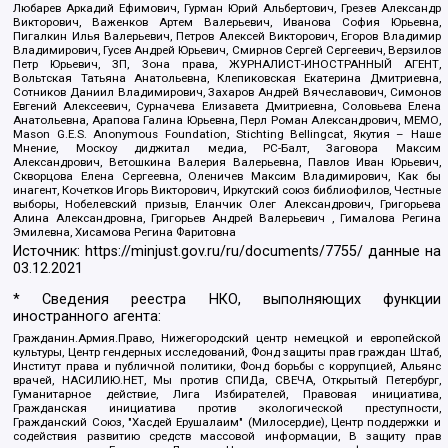
Любарев Аркадий Ефимович, Гурман Юрий Альбертович, Грезев Александр
Викторович, Важенков Артем Валерьевич, Иванова София Юрьевна,
Пигалкин Илья Валерьевич, Петров Алексей Викторович, Егоров Владимир
Владимирович, Гусев Андрей Юрьевич, Смирнов Сергей Сергеевич, Верзилов
Петр Юрьевич, ЗП, Зона права, ЖУРНАЛИСТ-ИНОСТРАННЫЙ АГЕНТ,
Вольтская Татьяна Анатольевна, Клепиковская Екатерина Дмитриевна,
Сотников Даниил Владимирович, Захаров Андрей Вячеславович, Симонов
Евгений Алексеевич, Сурначева Елизавета Дмитриевна, Соловьева Елена
Анатольевна, Арапова Галина Юрьевна, Перл Роман Александрович, МЕМО,
Mason G.E.S. Anonymous Foundation, Stichting Bellingcat, Якутия – Наше
Мнение, Москоу диджитал медиа, РС-Балт, Заговора Максим
Александрович, Ветошкина Валерия Валерьевна, Павлов Иван Юрьевич,
Скворцова Елена Сергеевна, Оленичев Максим Владимирович, Как бы
инагент, Кочетков Игорь Викторович, Иркутский союз библиофилов, Честные
выборы, Нобелевский призыв, Еланчик Олег Александрович, Григорьева
Алина Александровна, Григорьев Андрей Валерьевич , Гималова Регина
Эмилевна, Хисамова Регина Фаритовна
Источник:
https://minjust.gov.ru/ru/documents/7755/
данные на
03.12.2021
* Сведения реестра НКО, выполняющих функции
иностранного агента:
Гражданин.Армия.Право, Нижегородский центр немецкой и европейской
культуры, Центр гендерных исследований, Фонд защиты прав граждан Штаб,
Институт права и публичной политики, Фонд борьбы с коррупцией, Альянс
врачей, НАСИЛИЮ.НЕТ, Мы против СПИДа, СВЕЧА, Открытый Петербург,
Гуманитарное действие, Лига Избирателей, Правовая инициатива,
Гражданская инициатива против экологической преступности,
Гражданский Союз, "Хасдей Ерушалаим" (Милосердие), Центр поддержки и
содействия развитию средств массовой информации, В защиту прав