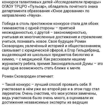
конкурса талантливых детей «Исследователи природы»
ОГАОУ ТРЦРО «Пульсар», обладатель почётного знака
департамента образования «Юное дарование» по
направлению «Наука».
Победа в столь престижном конкурсе стала для обоих
гимназистов с одной стороны – приятной
неожиданностью, с другой – закономерностью,
учитывая их многочисленные достижения и стремление
учиться, познавать новое. Своё будущее Роман
Сковородин, увлечённый историей и обществознанием,
связывает с юридической сферой, а Егор Гильдебранд,
выделяющий из школьных предметов биологию и
химию, – с медициной. Как рассказали нашему
журналисту ребята, премия Законодательной Думы – это
ещё одна возможность стать ближе к мечте.
Роман Сковородин отмечает:
– Такой конкурс – лучший способ проявить себя. Я
участвовал в нём уже во второй раз и в этом году стал
лауреатом. Очень счастлив, что мои успехи замечены,
ведь участников было очень много, а оценивали их
достижения независимые эксперты из ведущих