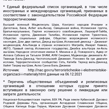
* Единый федеральный список организаций, в том числе
иностранных и международных организаций, признанных в
соответствии с законодательством Российской Федерации
террористическими:
Высший военный Маджлисуль Шура, Конгресс народов Ичкерии и
Дагестана, База, Асбат аль-Ансар, Священная война, Исламская группа,
Братья-мусульмане, Партия исламского освобождения, Лашкар-И-Тайба,
Исламская группа, Движение Талибан, Исламская партия Туркестана,
Общество социальных реформ, Общество возрождения исламского
наследия, Дом двух святых, Джунд аш-Шам, Исламский джихад – Джамаат
моджахедов, Аль-Каида в странах исламского Магриба, Имарат Кавказ,
АБТО, Правый сектор, Исламское государство, Джабха аль-Нусра ли-Ахль
аш-Шам, Народное ополчение имени К. Минина и Д. Пожарского, Аджр от
Аллаха Субхану уа Тагьаля SHAM, АУМ Синрике, Муджахеды джамаата Ат-
Тавхида Валь-Джихад, Чистопольский Джамаат, Рохнамо ба суи давлати
исломи, Террористическое сообщество Сеть, Катиба Таухид валь-Джихад,
Хайят Тахрир аш-Шам, Ахлю Сунна Валь Джамаа
Источник:
http://nac.gov.ru/terroristicheskie-i-ekstremistskie-
organizacii-i-materialy.html
данные на
06.12.2021
* Перечень общественных объединений и религиозных
организаций в отношении которых судом принято
вступившее в законную силу решение о ликвидации или
запрете деятельности:
Национал-большевистская партия, ВЕК РА, Рада земли Кубанской Духовно
Родовой Державы Русь, организация Асгардская Славянская Община,
Община Капища Веды Перуна, Мужская Духовная Семинария Духовное