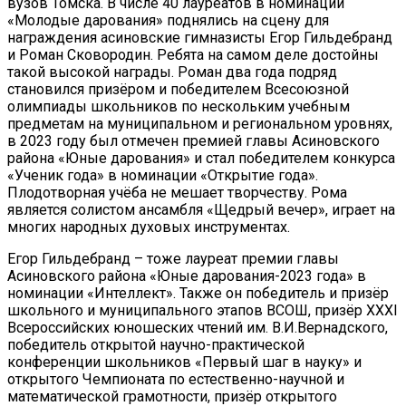
вузов Томска. В числе 40 лауреатов в номинации
«Молодые дарования» поднялись на сцену для
награждения асиновские гимназисты Егор Гильдебранд
и Роман Сковородин. Ребята на самом деле достойны
такой высокой награды. Роман два года подряд
становился призёром и победителем Всесоюзной
олимпиады школьников по нескольким учебным
предметам на муниципальном и региональном уровнях,
в 2023 году был отмечен премией главы Асиновского
района «Юные дарования» и стал победителем конкурса
«Ученик года» в номинации «Открытие года».
Плодотворная учёба не мешает творчеству. Рома
является солистом ансамбля «Щедрый вечер», играет на
многих народных духовых инструментах.
Егор Гильдебранд – тоже лауреат премии главы
Асиновского района «Юные дарования-2023 года» в
номинации «Интеллект». Также он победитель и призёр
школьного и муниципального этапов ВСОШ, призёр XXXI
Всероссийских юношеских чтений им. В.И.Вернадского,
победитель открытой научно-практической
конференции школьников «Первый шаг в науку» и
открытого Чемпионата по естественно-научной и
математической грамотности, призёр открытого