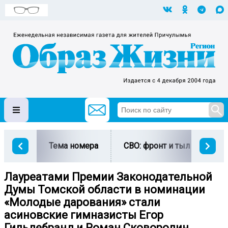
Тема номера
СВО: фронт и тыл
Ми
Лауреатами Премии Законодательной
Думы Томской области в номинации
«Молодые дарования» стали
асиновские гимназисты Егор
Гильдебранд и Роман Сковородин