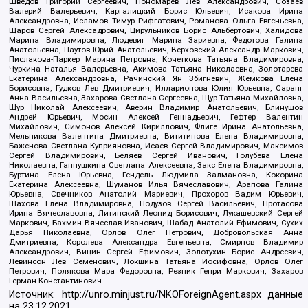
Шведов Григорий Сергеевич, Пономарев Лев Александрович, Созаев
Валерий Валерьевич, Каргалицкий Борис Юльевич, Исакова Ирина
Александровна, Исламов Тимур Рифгатович, Романова Ольга Евгеньевна,
Щаров Сергей Алексадрович, Цирульников Борис Альбертович, Халидова
Марина Владимировна, Людевиг Марина Зариевна, Федотова Галина
Анатольевна, Паутов Юрий Анатольевич, Верховский Александр Маркович,
Пислакова-Паркер Марина Петровна, Кочеткова Татьяна Владимировна,
Чуркина Наталья Валерьевна, Акимова Татьяна Николаевна, Золотарева
Екатерина Александровна, Рачинский Ян Збигневич, Жемкова Елена
Борисовна, Гудков Лев Дмитриевич, Илларионова Юлия Юрьевна, Саранг
Анна Васильевна, Захарова Светлана Сергеевна, Щур Татьяна Михайловна,
Щур Николай Алексеевич, Аверин Владимир Анатольевич, Блинушов
Андрей Юрьевич, Мосин Алексей Геннадьевич, Гефтер Валентин
Михайлович, Симонов Алексей Кириллович, Флиге Ирина Анатольевна,
Мельникова Валентина Дмитриевна, Вититинова Елена Владимировна,
Баженова Светлана Куприяновна, Исаев Сергей Владимирович, Максимов
Сергей Владимирович, Беляев Сергей Иванович, Голубева Елена
Николаевна, Ганнушкина Светлана Алексеевна, Закс Елена Владимировна,
Буртина Елена Юрьевна, Гендель Людмила Залмановна, Кокорина
Екатерина Алексеевна, Шуманов Илья Вячеславович, Арапова Галина
Юрьевна, Свечников Анатолий Мариевич, Прохоров Вадим Юрьевич,
Шахова Елена Владимировна, Подузов Сергей Васильевич, Протасова
Ирина Вячеславовна, Литинский Леонид Борисович, Лукашевский Сергей
Маркович, Бахмин Вячеслав Иванович, Шабад Анатолий Ефимович, Сухих
Дарья Николаевна, Орлов Олег Петрович, Добровольская Анна
Дмитриевна, Королева Александра Евгеньевна, Смирнов Владимир
Александрович, Вицин Сергей Ефимович, Золотухин Борис Андреевич,
Левинсон Лев Семенович, Локшина Татьяна Иосифовна, Орлов Олег
Петрович, Полякова Мара Федоровна, Резник Генри Маркович, Захаров
Герман Константинович
Источник:
http://unro.minjust.ru/NKOForeignAgent.aspx
данные
на
23.12.2021