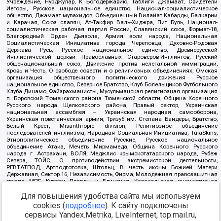
Учреждение, Нурджулар, К Богодержавию, Таблиги Джамаат, Свидетели
Иеговы, Русское национальное единство, Национал-социалистическое
общество, Джамаат мувахидов, Объединенный Вилайат Кабарды, Балкарии
и Карачая, Союз славян, Ат-Такфир Валь-Хиджра, Пит Буль, Национал-
социалистическая рабочая партия России, Славянский союз, Формат-18,
Благородный Орден Дьявола, Армия воли народа, Национальная
Социалистическая Инициатива города Череповца, Духовно-Родовая
Держава Русь, Русское национальное единство, Древнерусской
Инглистической церкви Православных Староверов-Инглингов, Русский
общенациональный союз, Движение против нелегальной иммиграции,
Кровь и Честь, О свободе совести и о религиозных объединениях, Омская
организация общественного политического движения Русское
национальное единство, Северное Братство, Клуб Болельщиков Футбольного
Клуба Динамо, Файзрахманисты, Мусульманская религиозная организация
п. Боровский Тюменского района Тюменской области, Община Коренного
Русского народа Щелковского района, Правый сектор, Украинская
национальная ассамблея – Украинская народная самооборона,
Украинская повстанческая армия, Тризуб им. Степана Бандеры, Братство,
Белый Крест, Misanthropic division, Религиозное объединение
последователей инглиизма, Народная Социальная Инициатива, TulaSkins,
Этнополитическое объединение Русские, Русское национальное
объединение Атака, Мечеть Мирмамеда, Община Коренного Русского
народа г. Астрахани, ВОЛЯ, Меджлис крымскотатарского народа, Рубеж
Севера, ТОЙС, О противодействии экстремистской деятельности,
РЕВТАТПОД, Артподготовка, Штольц, В честь иконы Божией Матери
Державная, Сектор 16, Независимость, Фирма, Молодежная правозащитная
группа МПГ, Курсом Правды и Единения, Каракольская инициативная
группа, Автоград Крю, Союз Славянских Сил Руси, Алля-Аят,
Для повышения удобства сайта мы используем
Благотворительный пансионат Ак Умут, Русская республика Русь,
Арестантское уголовное единство, Башкорт, Нация и свобода, W.H.С., Фалунь
cookies (
подробнее
). К сайту подключены
Дафа, Иртыш Ultras, Русский Патриотический клуб-Новокузнецк/РПК,
сервисы Yandex.Metrika, LiveInternet, top.mail.ru,
Сибирский державный союз, Фонд борьбы с коррупцией, Фонд защиты прав