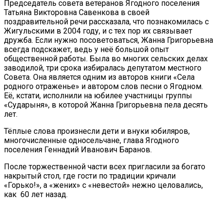
Председатель совета ветеранов Ягодного поселения
Татьяна Викторовна Савенкова в своей
поздравительной речи рассказала, что познакомилась с
Жигульскими в 2004 году, и с тех пор их связывает
дружба. Если нужно посоветоваться, Жанна Григорьевна
всегда подскажет, ведь у неё большой опыт
общественной работы. Была во многих сельских делах
заводилой, три срока избиралась депутатом местного
Совета. Она является одним из авторов книги «Села
родного отраженье» и автором слов песни о Ягодном.
Её, кстати, исполнили на юбилее участницы группы
«Сударыня», в которой Жанна Григорьевна пела десять
лет.
Тёплые слова произнесли дети и внуки юбиляров,
многочисленные односельчане, глава Ягодного
поселения Геннадий Иванович Баранов.
После торжественной части всех пригласили за богато
накрытый стол, где гости по традиции кричали
«Горько!», а «жених» с «невестой» нежно целовались,
как 60 лет назад.