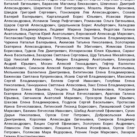
Виталий Евгеньевич, Барахоев Магомед Бекханович, Шевченко Дмитрий
Александрович, Шарипков Олег Викторович, Мошель Ирина Ароновна,
Шведов Григорий Сергеевич, Пономарев Лев Александрович, Созаев
Валерий Валерьевич, Каргалицкий Борис Юльевич, Исакова Ирина
Александровна, Исламов Тимур Рифгатович, Романова Ольга Евгеньевна,
Щаров Сергей Алексадрович, Цирульников Борис Альбертович, Халидова
Марина Владимировна, Людевиг Марина Зариевна, Федотова Галина
Анатольевна, Паутов Юрий Анатольевич, Верховский Александр Маркович,
Пислакова-Паркер Марина Петровна, Кочеткова Татьяна Владимировна,
Чуркина Наталья Валерьевна, Акимова Татьяна Николаевна, Золотарева
Екатерина Александровна, Рачинский Ян Збигневич, Жемкова Елена
Борисовна, Гудков Лев Дмитриевич, Илларионова Юлия Юрьевна, Саранг
Анна Васильевна, Захарова Светлана Сергеевна, Щур Татьяна Михайловна,
Щур Николай Алексеевич, Аверин Владимир Анатольевич, Блинушов
Андрей Юрьевич, Мосин Алексей Геннадьевич, Гефтер Валентин
Михайлович, Симонов Алексей Кириллович, Флиге Ирина Анатольевна,
Мельникова Валентина Дмитриевна, Вититинова Елена Владимировна,
Баженова Светлана Куприяновна, Исаев Сергей Владимирович, Максимов
Сергей Владимирович, Беляев Сергей Иванович, Голубева Елена
Николаевна, Ганнушкина Светлана Алексеевна, Закс Елена Владимировна,
Буртина Елена Юрьевна, Гендель Людмила Залмановна, Кокорина
Екатерина Алексеевна, Шуманов Илья Вячеславович, Арапова Галина
Юрьевна, Свечников Анатолий Мариевич, Прохоров Вадим Юрьевич,
Шахова Елена Владимировна, Подузов Сергей Васильевич, Протасова
Ирина Вячеславовна, Литинский Леонид Борисович, Лукашевский Сергей
Маркович, Бахмин Вячеслав Иванович, Шабад Анатолий Ефимович, Сухих
Дарья Николаевна, Орлов Олег Петрович, Добровольская Анна
Дмитриевна, Королева Александра Евгеньевна, Смирнов Владимир
Александрович, Вицин Сергей Ефимович, Золотухин Борис Андреевич,
Левинсон Лев Семенович, Локшина Татьяна Иосифовна, Орлов Олег
Петрович, Полякова Мара Федоровна, Резник Генри Маркович, Захаров
Герман Константинович