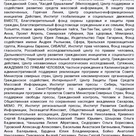
Гражданский Союз, "Хасдей Ерушалаим" (Милосердие), Центр поддержки и
содействия развитию средств массовой информации, В защиту прав
заключенных, Горячая Линия, Центр социально-информационных
инициатив Действие, Институт глобализации и социальных движений,
ВМЕСТЕ, Благотворительный фонд охраны здоровья и защиты прав
граждан, Благотворительный фонд помощи осужденным и их семьям, Фонд
Тольятти, Новое время, Серебряная тайга, Так-Так-Так, центр Сова, центр
Анна, Проект Апрель, Самарская губерния, Эра здоровья, Мемориал,
Аналитический Центр Юрия Левады, Издательство Парк Гагарина, Фонд
содействия имени Андрея Рылькова, Сфера, Уральская правозащитная
группа, Женщины Евразии, СИБАЛЬТ, Институт прав человека, Фонд защиты
гласности, Российский исследовательский центр по правам человека,
Дальневосточный центр развития гражданских инициатив и социального
партнерства, Пермский региональный правозащитный центр, Гражданское
действие, Центр независимых социологических исследований, Сутяжник,
АКАДЕМИЯ ПО ПРАВАМ ЧЕЛОВЕКА, Частное учреждение в Калининграде по
административной поддержке реализации программ и проектов Совета
Министров северных стран, Центр развития некоммерческих организаций,
Гражданское содействие, Интернешнл-Р, Центр Защиты Прав Средств
Массовой Информации, Институт развития прессы - Сибирь, Частное
учреждение в Санкт-Петербурге по административной поддержке
реализации программ и проектов Совета Министров Северных Стран, Фонд
поддержки свободы прессы, Гражданский контроль, Человек и Закон,
Общественная комиссия по сохранению наследия академика Сахарова,
МЕМО. РУ, Институт региональной прессы, Институт Развития Свободы
Информации, Экозащита!-Женсовет, Общественный вердикт, Евразийская
антимонопольная ассоциация, Дзугкоева Регина Николаевна, Кривенко
Сергей Владимирович, Милославский Павел Юрьевич, Шнырова Ольга
Вадимовна, Чанышева Лилия Айратовна, Сидорович Ольга Борисовна,
Туровский Александр Алексеевич, Васильева Анастасия Евгеньевна, Ривина
Анна Валерьевна, Бурдина Юлия Владимировна, Бойко Анатолий
Николаевич, Пивоваров Андрей Сергеевич, Дугин Сергей Георгиевич, Аверин