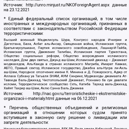
Источник:
http://unro.minjust.ru/NKOForeignAgent.aspx
данные
на
23.12.2021
* Единый федеральный список организаций, в том числе
иностранных и международных организаций, признанных в
соответствии с законодательством Российской Федерации
террористическими:
Высший военный Маджлисуль Шура, Конгресс народов Ичкерии и
Дагестана, База, Асбат аль-Ансар, Священная война, Исламская группа,
Братья-мусульмане, Партия исламского освобождения, Лашкар-И-Тайба,
Исламская группа, Движение Талибан, Исламская партия Туркестана,
Общество социальных реформ, Общество возрождения исламского
наследия, Дом двух святых, Джунд аш-Шам, Исламский джихад – Джамаат
моджахедов, Аль-Каида в странах исламского Магриба, Имарат Кавказ,
АБТО, Правый сектор, Исламское государство, Джабха аль-Нусра ли-Ахль
аш-Шам, Народное ополчение имени К. Минина и Д. Пожарского, Аджр от
Аллаха Субхану уа Тагьаля SHAM, АУМ Синрике, Муджахеды джамаата Ат-
Тавхида Валь-Джихад, Чистопольский Джамаат, Рохнамо ба суи давлати
исломи, Террористическое сообщество Сеть, Катиба Таухид валь-Джихад,
Хайят Тахрир аш-Шам, Ахлю Сунна Валь Джамаа
Источник:
http://nac.gov.ru/terroristicheskie-i-ekstremistskie-
organizacii-i-materialy.html
данные на
06.12.2021
* Перечень общественных объединений и религиозных
организаций в отношении которых судом принято
вступившее в законную силу решение о ликвидации или
запрете деятельности:
Национал-большевистская партия, ВЕК РА, Рада земли Кубанской Духовно