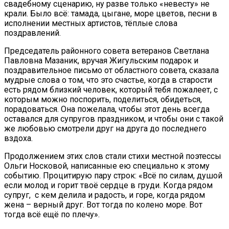
свадебному сценарию, ну разве только «невесту» не
крали. Было всё: тамада, цыгане, море цветов, песни в
исполнении местных артистов, тёплые слова
поздравлений.
Председатель районного совета ветеранов Светлана
Павловна Мазаник, вручая Жигульским подарок и
поздравительное письмо от областного совета, сказала
мудрые слова о том, что это счастье, когда в старости
есть рядом близкий человек, который тебя пожалеет, с
которым можно поспорить, поделиться, обидеться,
порадоваться. Она пожелала, чтобы этот день всегда
оставался для супругов праздником, и чтобы они с такой
же любовью смотрели друг на друга до последнего
вздоха.
Продолжением этих слов стали стихи местной поэтессы
Ольги Носковой, написанные ею специально к этому
событию. Процитирую пару строк: «Всё по силам, душой
если молод и горит твоё сердце в груди. Когда рядом
супруг, с кем делила и радость, и горе, когда рядом
жена – верный друг. Вот тогда по колено море. Вот
тогда всё ещё по плечу».