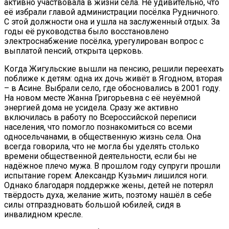
активно участвовала в жизни села. Не удивительно, что
её избрали главой администрации посёлка Рудничного.
С этой должности она и ушла на заслуженный отдых. За
годы её руководства было восстановлено
электроснабжение посёлка, урегулирован вопрос с
выплатой пенсий, открыта церковь.
Когда Жигульские вышли на пенсию, решили переехать
поближе к детям: одна их дочь живёт в Ягодном, вторая
– в Асине. Выбрали село, где обосновались в 2001 году.
На новом месте Жанна Григорьевна с её неуёмной
энергией дома не усидела. Сразу же активно
включилась в работу по Всероссийской переписи
населения, что помогло познакомиться со всеми
односельчанами, в общественную жизнь села. Она
всегда говорила, что не могла бы уделять столько
времени общественной деятельности, если бы не
надёжное плечо мужа. В прошлом году супруги прошли
испытание горем: Александр Кузьмич лишился ноги.
Однако благодаря поддержке жены, детей не потерял
твёрдость духа, желание жить, поэтому нашёл в себе
силы отпраздновать большой юбилей, сидя в
инвалидном кресле.