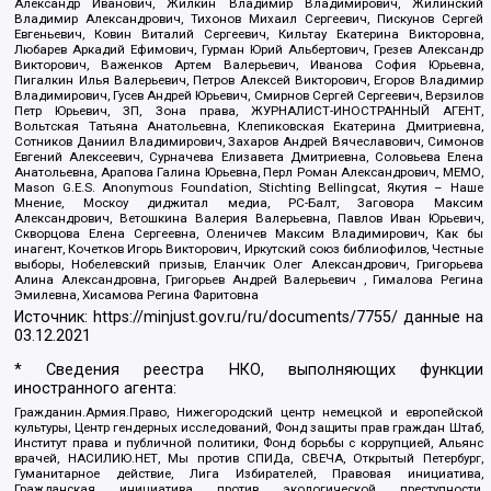
Александр Иванович, Жилкин Владимир Владимирович, Жилинский
Владимир Александрович, Тихонов Михаил Сергеевич, Пискунов Сергей
Евгеньевич, Ковин Виталий Сергеевич, Кильтау Екатерина Викторовна,
Любарев Аркадий Ефимович, Гурман Юрий Альбертович, Грезев Александр
Викторович, Важенков Артем Валерьевич, Иванова София Юрьевна,
Пигалкин Илья Валерьевич, Петров Алексей Викторович, Егоров Владимир
Владимирович, Гусев Андрей Юрьевич, Смирнов Сергей Сергеевич, Верзилов
Петр Юрьевич, ЗП, Зона права, ЖУРНАЛИСТ-ИНОСТРАННЫЙ АГЕНТ,
Вольтская Татьяна Анатольевна, Клепиковская Екатерина Дмитриевна,
Сотников Даниил Владимирович, Захаров Андрей Вячеславович, Симонов
Евгений Алексеевич, Сурначева Елизавета Дмитриевна, Соловьева Елена
Анатольевна, Арапова Галина Юрьевна, Перл Роман Александрович, МЕМО,
Mason G.E.S. Anonymous Foundation, Stichting Bellingcat, Якутия – Наше
Мнение, Москоу диджитал медиа, РС-Балт, Заговора Максим
Александрович, Ветошкина Валерия Валерьевна, Павлов Иван Юрьевич,
Скворцова Елена Сергеевна, Оленичев Максим Владимирович, Как бы
инагент, Кочетков Игорь Викторович, Иркутский союз библиофилов, Честные
выборы, Нобелевский призыв, Еланчик Олег Александрович, Григорьева
Алина Александровна, Григорьев Андрей Валерьевич , Гималова Регина
Эмилевна, Хисамова Регина Фаритовна
Источник:
https://minjust.gov.ru/ru/documents/7755/
данные на
03.12.2021
* Сведения реестра НКО, выполняющих функции
иностранного агента:
Гражданин.Армия.Право, Нижегородский центр немецкой и европейской
культуры, Центр гендерных исследований, Фонд защиты прав граждан Штаб,
Институт права и публичной политики, Фонд борьбы с коррупцией, Альянс
врачей, НАСИЛИЮ.НЕТ, Мы против СПИДа, СВЕЧА, Открытый Петербург,
Гуманитарное действие, Лига Избирателей, Правовая инициатива,
Гражданская инициатива против экологической преступности,