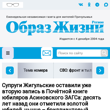
Тема номера
СВО: фронт и тыл
Ми
Супруги Жигульские оставили уже
вторую запись в Почётной книге
юбиляров Асиновского ЗАГСа: десять
лет назад они отметили золотой
юбилей, нынче – бриллиантовый