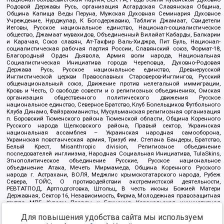
Родовой Державы Русь, организация Асгардская Славянская Община,
Община Капища Веды Перуна, Мужская Духовная Семинария Духовное
Учреждение, Нурджулар, К Богодержавию, Таблиги Джамаат, Свидетели
Иеговы, Русское национальное единство, Национал-социалистическое
общество, Джамаат мувахидов, Объединенный Вилайат Кабарды, Балкарии
и Карачая, Союз славян, Ат-Такфир Валь-Хиджра, Пит Буль, Национал-
социалистическая рабочая партия России, Славянский союз, Формат-18,
Благородный Орден Дьявола, Армия воли народа, Национальная
Социалистическая Инициатива города Череповца, Духовно-Родовая
Держава Русь, Русское национальное единство, Древнерусской
Инглистической церкви Православных Староверов-Инглингов, Русский
общенациональный союз, Движение против нелегальной иммиграции,
Кровь и Честь, О свободе совести и о религиозных объединениях, Омская
организация общественного политического движения Русское
национальное единство, Северное Братство, Клуб Болельщиков Футбольного
Клуба Динамо, Файзрахманисты, Мусульманская религиозная организация
п. Боровский Тюменского района Тюменской области, Община Коренного
Русского народа Щелковского района, Правый сектор, Украинская
национальная ассамблея – Украинская народная самооборона,
Украинская повстанческая армия, Тризуб им. Степана Бандеры, Братство,
Белый Крест, Misanthropic division, Религиозное объединение
последователей инглиизма, Народная Социальная Инициатива, TulaSkins,
Этнополитическое объединение Русские, Русское национальное
объединение Атака, Мечеть Мирмамеда, Община Коренного Русского
народа г. Астрахани, ВОЛЯ, Меджлис крымскотатарского народа, Рубеж
Севера, ТОЙС, О противодействии экстремистской деятельности,
РЕВТАТПОД, Артподготовка, Штольц, В честь иконы Божией Матери
Державная, Сектор 16, Независимость, Фирма, Молодежная правозащитная
группа МПГ, Курсом Правды и Единения, Каракольская инициативная
группа, Автоград Крю, Союз Славянских Сил Руси, Алля-Аят,
Для повышения удобства сайта мы используем
Благотворительный пансионат Ак Умут, Русская республика Русь,
Арестантское уголовное единство, Башкорт, Нация и свобода, W.H.С., Фалунь