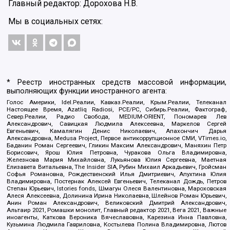
Главный редактор: Дорохова Н.В.
Мы в социальных сетях:
* Реестр иностранных средств массовой информации,
выполняющих функции иностранного агента:
Голос Америки, Idel.Реалии, Кавказ.Реалии, Крым.Реалии, Телеканал
Настоящее Время, Azatliq Radiosi, PCE/PC, Сибирь.Реалии, Фактограф,
Север.Реалии, Радио Свобода, MEDIUM-ORIENT, Пономарев Лев
Александрович, Савицкая Людмила Алексеевна, Маркелов Сергей
Евгеньевич, Камалягин Денис Николаевич, Апахончич Дарья
Александровна, Medusa Project, Первое антикоррупционное СМИ, VTimes.io,
Баданин Роман Сергеевич, Гликин Максим Александрович, Маняхин Петр
Борисович, Ярош Юлия Петровна, Чуракова Ольга Владимировна,
Железнова Мария Михайловна, Лукьянова Юлия Сергеевна, Маетная
Елизавета Витальевна, The Insider SIA, Рубин Михаил Аркадьевич, Гройсман
Софья Романовна, Рождественский Илья Дмитриевич, Апухтина Юлия
Владимировна, Постернак Алексей Евгеньевич, Телеканал Дождь, Петров
Степан Юрьевич, Istories fonds, Шмагун Олеся Валентиновна, Мароховская
Алеся Алексеевна, Долинина Ирина Николаевна, Шлейнов Роман Юрьевич,
Анин Роман Александрович, Великовский Дмитрий Александрович,
Альтаир 2021, Ромашки монолит, Главный редактор 2021, Вега 2021, Важные
иноагенты, Каткова Вероника Вячеславовна, Карезина Инна Павловна,
Кузьмина Людмила Гавриловна, Костылева Полина Владимировна, Лютов