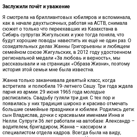
Заслужили почёт и уважение
Я смотрела на бриллиантовых юбиляров и вспоминала,
как в начале двухтысячных, работая на АСТВ, снимала
сюжет о только что переехавших из Казахстана в
Сибирь супругах Жигульских и уже тогда поняла, что
будут хорошие поводы навестить их ещё не один раз. О
созидательных делах Жанны Григорьевны и любящем
семейном союзе Жигульских, в 2012 году удостоенном
региональной медали «За любовь и верность», мы
рассказывали и на страницах «Образа Жизни», поэтому
история этой семьи мне была известна.
Жанна только заканчивала девятый класс, когда
встретила и полюбила 19-летнего Сашу. Три года ждала
парня из армии. 29 июня 1965 года молодые
расписались. Свадьбу гуляли три дня. С тех пор и
появилась у них традиция широко и красиво отмечать
большие семейные праздники и юбилеи. Родились дети:
сын Владислав, дочки с красивыми именами Инна и
Нелли. Супруги 36 лет работали на автобазе: Александр –
водителем, бригадиром, Жанна – кассиром и
специалистом отдела кадров. Всегда была на виду,