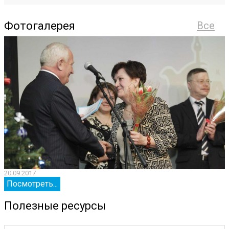
Фотогалерея
Все
20.09.2017
2
Посмотреть...
Полезные ресурсы