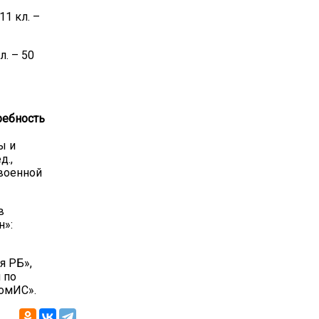
11 кл. –
л. – 50
ребность
ы и
д.,
 военной
в
н»:
я РБ»,
 по
ромИС».