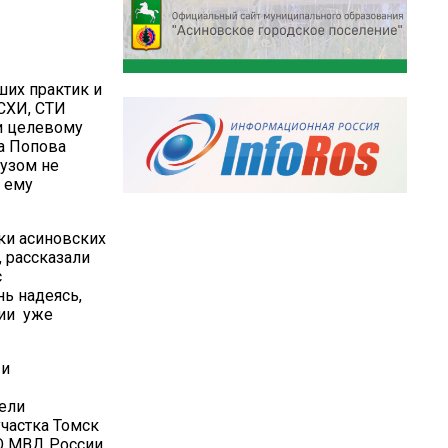
ших практик и
ТСХИ, СТИ
и целевому
а Попова
вузом не
 ему
ки асиновских
 рассказали
с
нь надеясь,
ции уже
 и
ели
частка Томск
О МВД России