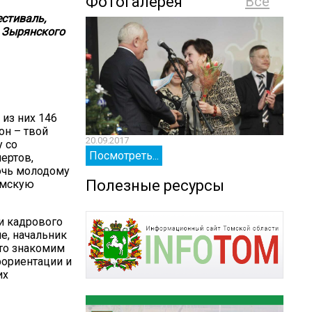
Фотогалерея
Все
стиваль,
 Зырянского
 из них 146
он – твой
20.09.2017
20.09.
у со
Посмотреть...
Посм
ертов,
мочь молодому
Полезные ресурсы
омскую
и кадрового
е, начальник
сто знакомим
фориентации и
их