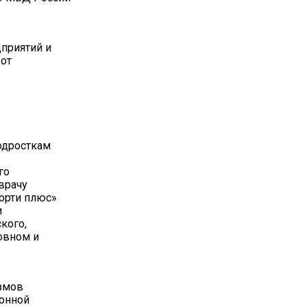
дприятий и
 от
одросткам
го
вврачу
орти плюс»
и
кого,
овном и
змов
йонной