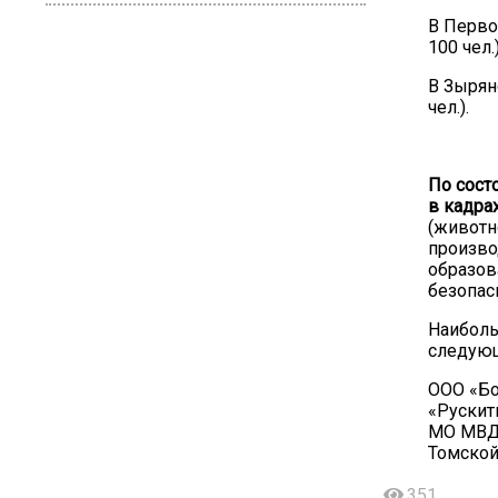
В Первом
100 чел.)
В Зырянс
чел.).
По сост
в кадрах
(животн
произво
образов
безопасн
Наиболь
следующ
ООО «Бо
«Рускит
МО МВД 
Томской
351