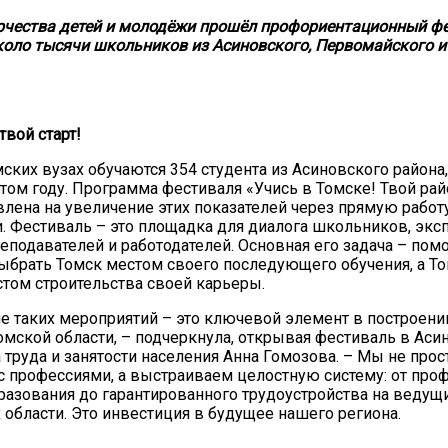
рчества детей и молодёжи прошёл профориентационный фе
оло тысячи школьников из Асиновского, Первомайского и
твой старт!
ских вузах обучаются 354 студента из Асиновского района,
этом году. Программа фестиваля «Учись в Томске! Твой рай
20.09.2017
авлена на увеличение этих показателей через прямую работ
Посмотреть...
 Фестиваль – это площадка для диалога школьников, эксп
реподавателей и работодателей. Основная его задача – по
брать Томск местом своего последующего обучения, а Т
стом строительства своей карьеры.
 таких мероприятий – это ключевой элемент в построени
омской области, – подчеркнула, открывая фестиваль в Асин
 труда и занятости населения Анна Гомозова. – Мы не про
 профессиями, а выстраиваем целостную систему: от про
разования до гарантированного трудоустройства на ведущ
 области. Это инвестиция в будущее нашего региона.