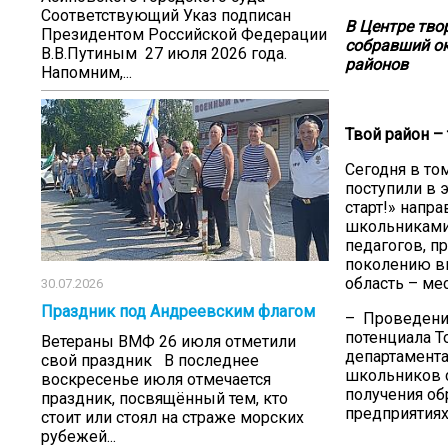
Соответствующий Указ подписан
В Центре тво
Президентом Российской Федерации
собравший ок
В.В.Путиным 27 июля 2026 года.
районов
Напомним,...
Твой район – 
Сегодня в том
поступили в 
старт!» напр
школьниками.
педагогов, п
поколению вы
область – ме
30.07.2026
Праздник под Андреевским флагом
– Проведение
потенциала Т
Ветераны ВМФ 26 июля отметили
департамента
свой праздник В последнее
школьников с
воскресенье июля отмечается
получения об
праздник, посвящённый тем, кто
предприятиях
стоит или стоял на страже морских
рубежей...