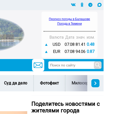
Прогноз погоды в Балашове
Погода в Тюмени
Валюта
Дата
знач.
изм.
▲
USD
07.08
81.41
0.48
▲
EUR
07.08
94.06
0.87
Суд да дело
Фотофакт
Милосердие
С 
Поделитесь новостями с
жителями города