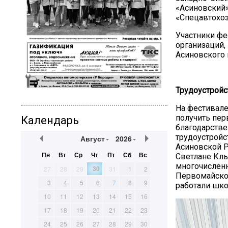
«Асиновский»
«Спецавтохоз
Участники фе
организаций,
Асиновского 
Трудоустройс
На фестивале
получить пер
Календарь
благодарстве
трудоустройст
Август
2026
Асиновской Р
Пн
Вт
Ср
Чт
Пт
Сб
Вс
Светлане Кл
многочислен
30
27
28
29
31
1
2
Первомайског
3
4
5
6
7
8
9
работали шко
10
11
12
13
14
15
16
17
18
19
20
21
22
23
24
25
26
27
28
29
30