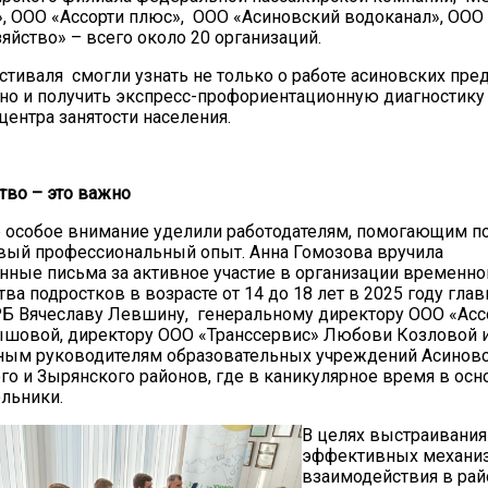
, ООО «Ассорти плюс», ООО «Асиновский водоканал», ООО
яйство» – всего около 20 организаций.
стиваля смогли узнать не только о работе асиновских пре
 но и получить экспресс-профориентационную диагностику
центра занятости населения.
тво – это важно
 особое внимание уделили работодателям, помогающим п
вый профессиональный опыт. Анна Гомозова вручила
нные письма за активное участие в организации временно
ва подростков в возрасте от 14 до 18 лет в 2025 году гла
Б Вячеславу Левшину, генеральному директору ООО «Асс
ышовой, директору ООО «Транссервис» Любови Козловой 
ным руководителям образовательных учреждений Асиновс
о и Зырянского районов, где в каникулярное время в осн
льники.
В целях выстраивания
эффективных механи
взаимодействия в ра