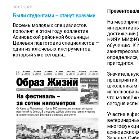
30.07.2026
Презентовал
Были студентами – станут врачами
На мероприят
Восемь молодых специалистов
интерактивны
пополнят в этом году коллектив
достижений (
Асиновской районной больницы
НИЯУ МИФИ), 
Целевая подготовка специалистов –
обучению. К 
один из ключевых инструментов,
заинтересова
который уже сегодня...
определился,
пригодится.
Значительную
предприятий 
школьникам о
использовани
что молодёжь
сегодня исп
Участие в фе
ветеринарные
многофункцио
асиновских ф
Западно-Сиб