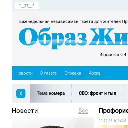
Новости
О газете
Справка
Архив
Тема номера
СВО: фронт и тыл
Новости
Все
Профорие
11:21
25.10.2025