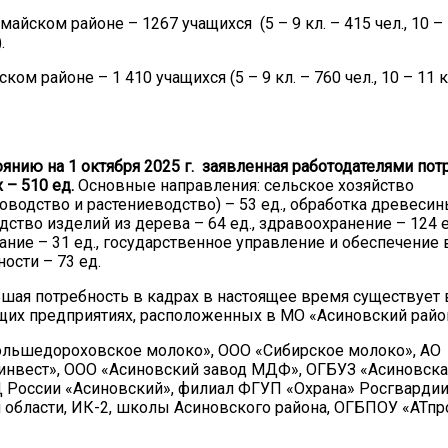
айском районе – 1267 учащихся (5 – 9 кл. – 415 чел., 10 – 
.
ком районе – 1 410 учащихся (5 – 9 кл. – 760 чел., 10 – 11 к
оянию на 1 октября 2025 г. заявленная работодателями пот
 – 510 ед.
Основные направления: сельское хозяйство
оводство и растениеводство) – 53 ед., обработка древесин
дство изделий из дерева – 64 ед., здравоохранение – 124 е
ание – 31 ед., государственное управление и обеспечение
ости – 73 ед.
шая потребность в кадрах в настоящее время существует 
их предприятиях, расположенных в МО «Асиновский райо
льшедороховское молоко», ООО «Сибирское молоко», АО
инвест», ООО «Асиновский завод МДФ», ОГБУЗ «Асиновска
России «Асиновский», филиал ФГУП «Охрана» Росгвардии
 области, ИК-2, школы Асиновского района, ОГБПОУ «АТп