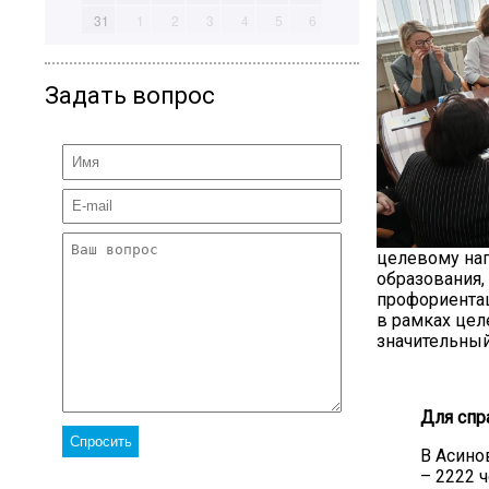
31
1
2
3
4
5
6
Задать вопрос
целевому на
образования
профориентац
в рамках цел
значительный
Для спр
В Асино
– 2222 че