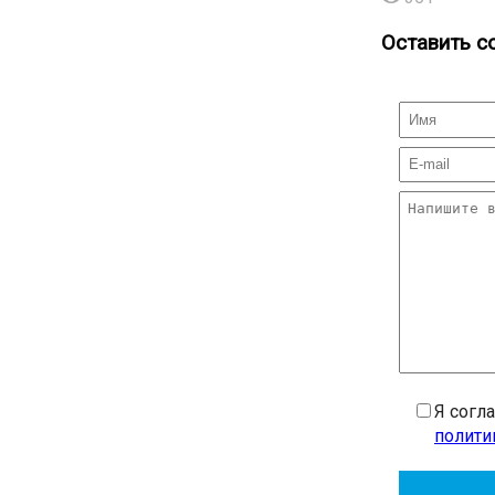
Оставить с
Я согл
полити