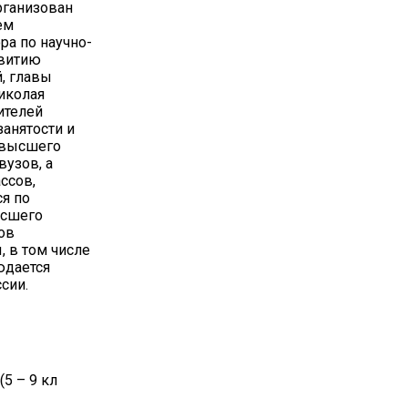
рганизован
ем
ра по научно-
звитию
, главы
иколая
ителей
занятости и
 высшего
вузов, а
ссов,
я по
ысшего
ов
, в том числе
юдается
сии.
5 – 9 кл