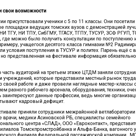
и свои возможности
ии присутствовали ученики с 5 по 11 классы. Они посетили
е площадки ведущих томских вузов с демонстрацией луч
НИ ТГУ, НИ ТПУ, СибГМУ, ТГАСУ, ТГПУ, ТУСУР, ЗСФ РГУП, 
где можно было получить консультации по поступлению 
примеру, учащегося десятого класса гимназии №2 Радимир
ли условия поступления в ТУСУР и политех. Парень ещё с 
 но представленная на фестивале информация обязательно
 часть аудиторий на третьем этаже ЦТДМ заняли сотрудни
и учреждений, которые представили местный рынок труда,
 своей работе и даже провели наглядные мастер-классы 
ем разного рабочего арсенала, оборудования, техники, оче
 заинтересуют данные профессии, ведь многие организа
ытывают кадровый дефицит.
стивале приняли сотрудники межрайонной ветлаборатории
 врачи, медики Асиновской РБ, специалисты семейного
нального центра «СЛАД», ООО «Евроконтакт», представит
илиалов Томскпромстройбанка и Альфа-Банка, вагонного у
ирского филиала федеральной пассажирской компании, М