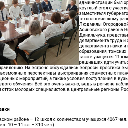
администрации был о
круглый стол с участи
заместителя губернато
технологическому ра
Людмилы Огородовой
Асиновского района Н
Данильчука, представ
департамента труда и 
департамента науки и
образования, томских 
также учащихся 11 кла
решивших идти учитьс
правлению. На встрече обсуждались вопросы престижа в
, возможные перспективы выстраивания совместных план
ионных мероприятий, а также условия поступления в вузы
евого обучения. Всё это очень важно, ведь в регионе набл
 отток молодых специалистов в центральные регионы Рос
авки
вском районе – 12 школ с количеством учащихся 4067 чел. (
л., 10 – 11 кл. – 310 чел.).