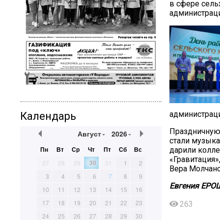
в сфере сел
администраци
администраци
Календарь
Праздничную 
Август
2026
стали музыка
Пн
Вт
Ср
Чт
Пт
Сб
Вс
дарили колле
«Гравитация»
30
27
28
29
31
1
2
Вера Молчано
3
4
5
6
7
8
9
Евгения ЕР
10
11
12
13
14
15
16
17
18
19
20
21
22
23
263
24
25
26
27
28
29
30