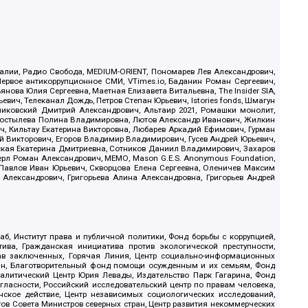
.Реалии, Радио Свобода, MEDIUM-ORIENT, Пономарев Лев Александрович,
ервое антикоррупционное СМИ, VTimes.io, Баданин Роман Сергеевич,
ова Юлия Сергеевна, Маетная Елизавета Витальевна, The Insider SIA,
ич, Телеканал Дождь, Петров Степан Юрьевич, Istories fonds, Шмагун
иковский Дмитрий Александрович, Альтаир 2021, Ромашки монолит,
, Костылева Полина Владимировна, Лютов Александр Иванович, Жилкин
, Кильтау Екатерина Викторовна, Любарев Аркадий Ефимович, Гурман
й Викторович, Егоров Владимир Владимирович, Гусев Андрей Юрьевич,
ская Екатерина Дмитриевна, Сотников Даниил Владимирович, Захаров
ерл Роман Александрович, МЕМО, Mason G.E.S. Anonymous Foundation,
, Павлов Иван Юрьевич, Скворцова Елена Сергеевна, Оленичев Максим
 Александрович, Григорьева Алина Александровна, Григорьев Андрей
б, Институт права и публичной политики, Фонд борьбы с коррупцией,
ива, Гражданская инициатива против экологической преступности,
рав заключенных, Горячая Линия, Центр социально-информационных
дан, Благотворительный фонд помощи осужденным и их семьям, Фонд
 Аналитический Центр Юрия Левады, Издательство Парк Гагарина, Фонд
гласности, Российский исследовательский центр по правам человека,
ское действие, Центр независимых социологических исследований,
в Совета Министров северных стран, Центр развития некоммерческих