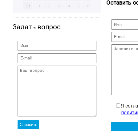
Оставить с
31
1
2
3
4
5
6
Задать вопрос
Я согл
полити