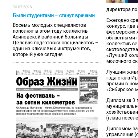
30.07.2026
директора по
Были студентами – станут врачами
Ежегодно ср
Восемь молодых специалистов
конкурс, где
пополнят в этом году коллектив
фермерских х
Асиновской районной больницы
областными п
Целевая подготовка специалистов –
коллектив се
один из ключевых инструментов,
скотоводства
который уже сегодня...
«Лучший колл
молочного ск
Лучшим живо
года стала И
премии в ном
«Сибирское м
Диплом за 3 
муниципально
хозяйствован
(глава посел
Дипломом за
управления (