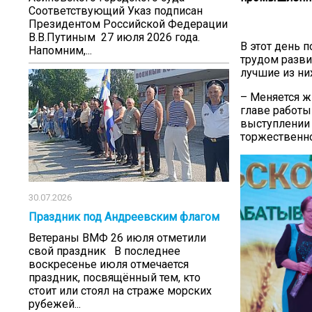
Соответствующий Указ подписан
Президентом Российской Федерации
В.В.Путиным 27 июля 2026 года.
В этот день 
Напомним,...
трудом разв
лучшие из ни
– Меняется ж
главе работы
выступлении 
торжественно
30.07.2026
Праздник под Андреевским флагом
Ветераны ВМФ 26 июля отметили
свой праздник В последнее
воскресенье июля отмечается
праздник, посвящённый тем, кто
стоит или стоял на страже морских
рубежей...