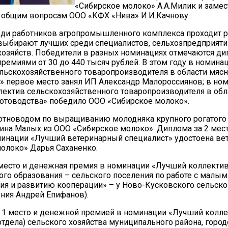
«Сибирское молоко» А.А.Милик и заме
 общим вопросам ООО «КФХ «Нива» И.И.Качнову.
еди работников агропромышленного комплекса проходит 
 выбирают лучших среди специалистов, сельхозпредприяти
озяйств. Победители в разных номинациях отмечаются д
ремиями от 30 до 440 тысяч рублей. В этом году в номин
льскохозяйственного товаропроизводителя в области мясн
» первое место занял ИП Александр Малороссиянов; в но
ектив сельскохозяйственного товаропроизводителя в обл
отоводства» победило ООО «Сибирское молоко».
тноводом по выращиванию молодняка крупного рогатого 
рина Малых из ООО «Сибирское молоко». Диплома за 2 мес
инации «Лучший ветеринарный специалист» удостоена ве
олоко» Дарья Саханенко.
место и денежная премия в номинации «Лучший коллекти
го образования – сельского поселения по работе с малы
ия и развитию кооперации» – у Ново-Кусковского сельско
ения Андрей Епифанов).
 1 место и денежной премией в номинации «Лучший колл
отдела) сельского хозяйства муниципального района, город