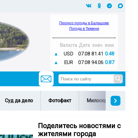
Прогноз погоды в Балашове
Погода в Тюмени
Валюта
Дата
знач.
изм.
▲
USD
07.08
81.41
0.48
▲
EUR
07.08
94.06
0.87
Суд да дело
Фотофакт
Милосердие
С 
Поделитесь новостями с
жителями города