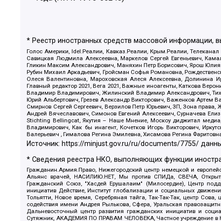
* Реестр иностранных средств массовой информации, 
Голос Америки, Idel.Реалии, Кавказ.Реалии, Крым.Реалии, Телеканал
Савицкая Людмила Алексеевна, Маркелов Сергей Евгеньевич, Камал
Гликин Максим Александрович, Маняхин Петр Борисович, Ярош Юлия П
Рубин Михаил Аркадьевич, Гройсман Софья Романовна, Рождественски
Олеся Валентиновна, Мароховская Алеся Алексеевна, Долинина И
Главный редактор 2021, Вега 2021, Важные иноагенты, Каткова Вер
Владимир Владимирович, Жилинский Владимир Александрович, Тихон
Юрий Альбертович, Грезев Александр Викторович, Важенков Артем В
Смирнов Сергей Сергеевич, Верзилов Петр Юрьевич, ЗП, Зона прав
Андрей Вячеславович, Симонов Евгений Алексеевич, Сурначева Елиз
Stichting Bellingcat, Якутия – Наше Мнение, Москоу диджитал мед
Владимирович, Как бы инагент, Кочетков Игорь Викторович, Иркут
Валерьевич , Гималова Регина Эмилевна, Хисамова Регина Фаритовн
Источник:
https://minjust.gov.ru/ru/documents/7755/
данны
* Сведения реестра НКО, выполняющих функции иностра
Гражданин.Армия.Право, Нижегородский центр немецкой и европейск
Альянс врачей, НАСИЛИЮ.НЕТ, Мы против СПИДа, СВЕЧА, Открытый
Гражданский Союз, "Хасдей Ерушалаим" (Милосердие), Центр под
инициатив Действие, Институт глобализации и социальных движен
Тольятти, Новое время, Серебряная тайга, Так-Так-Так, центр Сова
содействия имени Андрея Рылькова, Сфера, Уральская правозащитна
Дальневосточный центр развития гражданских инициатив и социа
Сутяжник, АКАДЕМИЯ ПО ПРАВАМ ЧЕЛОВЕКА, Частное учреждение в Ка