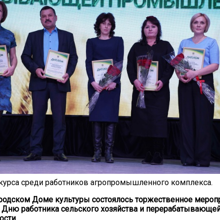
курса среди работников агропромышленного комплекса.
ородском Доме культуры состоялось торжественное меропр
 Дню работника сельского хозяйства и перерабатывающе
ости