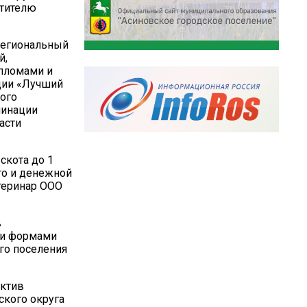
стителю
региональный
й,
ипломами и
ации «Лучший
ого
минации
асти
скота до 1
то и денежной
теринар ООО
в
ми формами
го поселения
ектив
ского округа