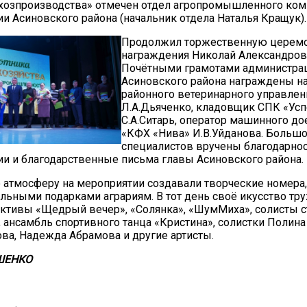
ьхозпроизводства» отмечен отдел агропромышленного ком
и Асиновского района (начальник отдела Наталья Кращук).
Продолжил торжественную церем
награждения Николай Александров
Почётными грамотами администра
Асиновского района награждены н
районного ветеринарного управлен
Л.А.Дьяченко, кладовщик СПК «Усп
С.А.Ситарь, оператор машинного д
«КФХ «Нива» И.В.Уйданова. Большо
специалистов вручены благодарнос
и и благодарственные письма главы Асиновского района.
атмосферу на мероприятии создавали творческие номера
льными подарками аграриям. В тот день своё икусство тр
ктивы «Щедрый вечер», «Солянка», «ШумМиха», солисты с
, ансамбль спортивного танца «Кристина», солистки Полина
ва, Надежда Абрамова и другие артисты.
ОШЕНКО