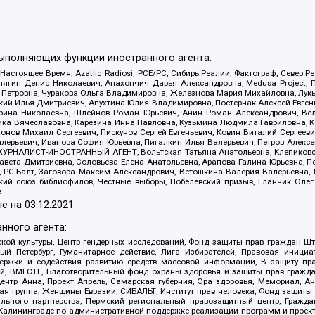
выполняющих функции иностранного агента:
 Настоящее Время, Azatliq Radiosi, PCE/PC, Сибирь.Реалии, Фактограф, Север
ягин Денис Николаевич, Апахончич Дарья Александровна, Medusa Project, П
етровна, Чуракова Ольга Владимировна, Железнова Мария Михайловна, Лукьян
й Илья Дмитриевич, Апухтина Юлия Владимировна, Постернак Алексей Евгеньев
рина Николаевна, Шлейнов Роман Юрьевич, Анин Роман Александрович, Вел
оника Вячеславовна, Карезина Инна Павловна, Кузьмина Людмила Гавриловна
ов Михаил Сергеевич, Пискунов Сергей Евгеньевич, Ковин Виталий Сергеевич
алерьевич, Иванова София Юрьевна, Пигалкин Илья Валерьевич, Петров Алексе
а, ЖУРНАЛИСТ-ИНОСТРАННЫЙ АГЕНТ, Вольтская Татьяна Анатольевна, Клепиков
авета Дмитриевна, Соловьева Елена Анатольевна, Арапова Галина Юрьевна, П
иа, РС-Балт, Заговора Максим Александрович, Ветошкина Валерия Валерьевна
ский союз библиофилов, Честные выборы, Нобелевский призыв, Еланчик Олег
а
е на
03.12.2021
нного агента:
ой культуры, Центр гендерных исследований, Фонд защиты прав граждан Шта
 Петербург, Гуманитарное действие, Лига Избирателей, Правовая инициат
держки и содействия развитию средств массовой информации, В защиту п
ий, ВМЕСТЕ, Благотворительный фонд охраны здоровья и защиты прав граж
, центр Анна, Проект Апрель, Самарская губерния, Эра здоровья, Мемориал,
я группа, Женщины Евразии, СИБАЛЬТ, Институт прав человека, Фонд защиты 
льного партнерства, Пермский региональный правозащитный центр, Граждан
лининграде по административной поддержке реализации программ и проекто