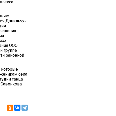
плекса
онию
ич Данильчук.
ции
ачальник
ия
ех»
оения ООО
й группе
ти районной
, которые
уженикам села
тудии танца
 Савенкова,