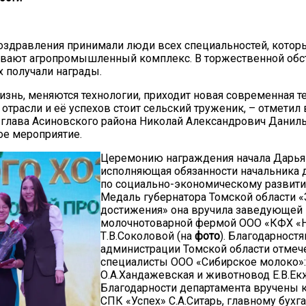
поздравления принимали люди всех специальностей, кото
ивают агропромышленный комплекс. В торжественной обс
х получали награды.
изнь, меняются технологии, приходит новая современная те
 отрасли и её успехов стоит сельский труженик, – отметил
глава Асиновского района Николай Александрович Даниль
е мероприятие.
20.09.2017
Посмотреть...
Церемонию награждения начала Дарья 
исполняющая обязанности начальника 
по социально-экономическому развити
Медаль губернатора Томской области «
достижения» она вручила заведующей
молочнотоварной фермой ООО «КФХ «
Т.В.Соколовой (на
фото
). Благодарност
администрации Томской области отме
специалисты ООО «Сибирское молоко»:
О.А.Хандажевская и животновод Е.В.Ек
Благодарности департамента вручены
СПК «Успех» С.А.Ситарь, главному бухг