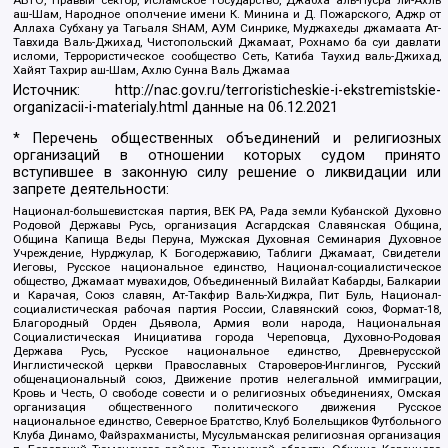
АБТО, Правый сектор, Исламское государство, Джабха аль-Нусра ли-Ахль
аш-Шам, Народное ополчение имени К. Минина и Д. Пожарского, Аджр от
Аллаха Субхану уа Тагьаля SHAM, АУМ Синрике, Муджахеды джамаата Ат-
Тавхида Валь-Джихад, Чистопольский Джамаат, Рохнамо ба суи давлати
исломи, Террористическое сообщество Сеть, Катиба Таухид валь-Джихад,
Хайят Тахрир аш-Шам, Ахлю Сунна Валь Джамаа
Источник:
http://nac.gov.ru/terroristicheskie-i-ekstremistskie-
organizacii-i-materialy.html
данные на
06.12.2021
* Перечень общественных объединений и религиозных
организаций в отношении которых судом принято
вступившее в законную силу решение о ликвидации или
запрете деятельности:
Национал-большевистская партия, ВЕК РА, Рада земли Кубанской Духовно
Родовой Державы Русь, организация Асгардская Славянская Община,
Община Капища Веды Перуна, Мужская Духовная Семинария Духовное
Учреждение, Нурджулар, К Богодержавию, Таблиги Джамаат, Свидетели
Иеговы, Русское национальное единство, Национал-социалистическое
общество, Джамаат мувахидов, Объединенный Вилайат Кабарды, Балкарии
и Карачая, Союз славян, Ат-Такфир Валь-Хиджра, Пит Буль, Национал-
социалистическая рабочая партия России, Славянский союз, Формат-18,
Благородный Орден Дьявола, Армия воли народа, Национальная
Социалистическая Инициатива города Череповца, Духовно-Родовая
Держава Русь, Русское национальное единство, Древнерусской
Инглистической церкви Православных Староверов-Инглингов, Русский
общенациональный союз, Движение против нелегальной иммиграции,
Кровь и Честь, О свободе совести и о религиозных объединениях, Омская
организация общественного политического движения Русское
национальное единство, Северное Братство, Клуб Болельщиков Футбольного
Клуба Динамо, Файзрахманисты, Мусульманская религиозная организация