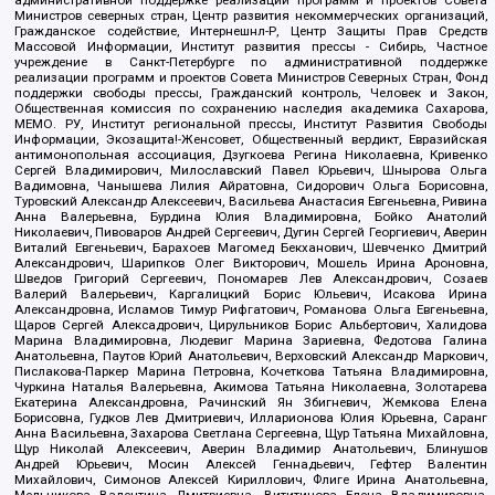
Министров северных стран, Центр развития некоммерческих организаций,
Гражданское содействие, Интернешнл-Р, Центр Защиты Прав Средств
Массовой Информации, Институт развития прессы - Сибирь, Частное
учреждение в Санкт-Петербурге по административной поддержке
реализации программ и проектов Совета Министров Северных Стран, Фонд
поддержки свободы прессы, Гражданский контроль, Человек и Закон,
Общественная комиссия по сохранению наследия академика Сахарова,
МЕМО. РУ, Институт региональной прессы, Институт Развития Свободы
Информации, Экозащита!-Женсовет, Общественный вердикт, Евразийская
антимонопольная ассоциация, Дзугкоева Регина Николаевна, Кривенко
Сергей Владимирович, Милославский Павел Юрьевич, Шнырова Ольга
Вадимовна, Чанышева Лилия Айратовна, Сидорович Ольга Борисовна,
Туровский Александр Алексеевич, Васильева Анастасия Евгеньевна, Ривина
Анна Валерьевна, Бурдина Юлия Владимировна, Бойко Анатолий
Николаевич, Пивоваров Андрей Сергеевич, Дугин Сергей Георгиевич, Аверин
Виталий Евгеньевич, Барахоев Магомед Бекханович, Шевченко Дмитрий
Александрович, Шарипков Олег Викторович, Мошель Ирина Ароновна,
Шведов Григорий Сергеевич, Пономарев Лев Александрович, Созаев
Валерий Валерьевич, Каргалицкий Борис Юльевич, Исакова Ирина
Александровна, Исламов Тимур Рифгатович, Романова Ольга Евгеньевна,
Щаров Сергей Алексадрович, Цирульников Борис Альбертович, Халидова
Марина Владимировна, Людевиг Марина Зариевна, Федотова Галина
Анатольевна, Паутов Юрий Анатольевич, Верховский Александр Маркович,
Пислакова-Паркер Марина Петровна, Кочеткова Татьяна Владимировна,
Чуркина Наталья Валерьевна, Акимова Татьяна Николаевна, Золотарева
Екатерина Александровна, Рачинский Ян Збигневич, Жемкова Елена
Борисовна, Гудков Лев Дмитриевич, Илларионова Юлия Юрьевна, Саранг
Анна Васильевна, Захарова Светлана Сергеевна, Щур Татьяна Михайловна,
Щур Николай Алексеевич, Аверин Владимир Анатольевич, Блинушов
Андрей Юрьевич, Мосин Алексей Геннадьевич, Гефтер Валентин
Михайлович, Симонов Алексей Кириллович, Флиге Ирина Анатольевна,
Мельникова Валентина Дмитриевна, Вититинова Елена Владимировна,