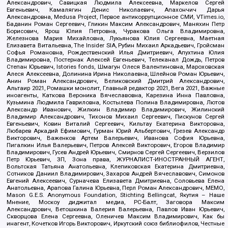
Александрович, Савицкая Людмила Алексеевна, Маркелов Сергей
Евгеньевич, Камалягин Денис Николаевич, Апахончич Дарья
Александровна, Medusa Project, Первое антикоррупционное СМИ, VTimes.io,
Баданин Роман Сергеевич, Гликин Максим Александрович, Маняхин Петр
Борисович, Ярош Юлия Петровна, Чуракова Ольга Владимировна,
Железнова Мария Михайловна, Лукьянова Юлия Сергеевна, Маетная
Елизавета Витальевна, The Insider SIA, Рубин Михаил Аркадьевич, Гройсман
Софья Романовна, Рождественский Илья Дмитриевич, Апухтина Юлия
Владимировна, Постернак Алексей Евгеньевич, Телеканал Дождь, Петров
Степан Юрьевич, Istories fonds, Шмагун Олеся Валентиновна, Мароховская
Алеся Алексеевна, Долинина Ирина Николаевна, Шлейнов Роман Юрьевич,
Анин Роман Александрович, Великовский Дмитрий Александрович,
Альтаир 2021, Ромашки монолит, Главный редактор 2021, Вега 2021, Важные
иноагенты, Каткова Вероника Вячеславовна, Карезина Инна Павловна,
Кузьмина Людмила Гавриловна, Костылева Полина Владимировна, Лютов
Александр Иванович, Жилкин Владимир Владимирович, Жилинский
Владимир Александрович, Тихонов Михаил Сергеевич, Пискунов Сергей
Евгеньевич, Ковин Виталий Сергеевич, Кильтау Екатерина Викторовна,
Любарев Аркадий Ефимович, Гурман Юрий Альбертович, Грезев Александр
Викторович, Важенков Артем Валерьевич, Иванова София Юрьевна,
Пигалкин Илья Валерьевич, Петров Алексей Викторович, Егоров Владимир
Владимирович, Гусев Андрей Юрьевич, Смирнов Сергей Сергеевич, Верзилов
Петр Юрьевич, ЗП, Зона права, ЖУРНАЛИСТ-ИНОСТРАННЫЙ АГЕНТ,
Вольтская Татьяна Анатольевна, Клепиковская Екатерина Дмитриевна,
Сотников Даниил Владимирович, Захаров Андрей Вячеславович, Симонов
Евгений Алексеевич, Сурначева Елизавета Дмитриевна, Соловьева Елена
Анатольевна, Арапова Галина Юрьевна, Перл Роман Александрович, МЕМО,
Mason G.E.S. Anonymous Foundation, Stichting Bellingcat, Якутия – Наше
Мнение, Москоу диджитал медиа, РС-Балт, Заговора Максим
Александрович, Ветошкина Валерия Валерьевна, Павлов Иван Юрьевич,
Скворцова Елена Сергеевна, Оленичев Максим Владимирович, Как бы
инагент, Кочетков Игорь Викторович, Иркутский союз библиофилов, Честные