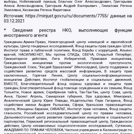
выборы, Нобелевский призыв, Еланчик Олег Александрович, Григорьева
Алина Александровна, Григорьев Андрей Валерьевич , Гималова Регина
Эмилевна, Хисамова Регина Фаритовна
Источник:
https://minjust.gov.ru/ru/documents/7755/
данные на
03.12.2021
* Сведения реестра НКО, выполняющих функции
иностранного агента:
Гражданин.Армия.Право, Нижегородский центр немецкой и европейской
культуры, Центр гендерных исследований, Фонд защиты прав граждан Штаб,
Институт права и публичной политики, Фонд борьбы с коррупцией, Альянс
врачей, НАСИЛИЮ.НЕТ, Мы против СПИДа, СВЕЧА, Открытый Петербург,
Гуманитарное действие, Лига Избирателей, Правовая инициатива,
Гражданская инициатива против экологической преступности,
Гражданский Союз, "Хасдей Ерушалаим" (Милосердие), Центр поддержки и
содействия развитию средств массовой информации, В защиту прав
заключенных, Горячая Линия, Центр социально-информационных
инициатив Действие, Институт глобализации и социальных движений,
ВМЕСТЕ, Благотворительный фонд охраны здоровья и защиты прав
граждан, Благотворительный фонд помощи осужденным и их семьям, Фонд
Тольятти, Новое время, Серебряная тайга, Так-Так-Так, центр Сова, центр
Анна, Проект Апрель, Самарская губерния, Эра здоровья, Мемориал,
Аналитический Центр Юрия Левады, Издательство Парк Гагарина, Фонд
содействия имени Андрея Рылькова, Сфера, Уральская правозащитная
группа, Женщины Евразии, СИБАЛЬТ, Институт прав человека, Фонд защиты
гласности, Российский исследовательский центр по правам человека,
Дальневосточный центр развития гражданских инициатив и социального
партнерства, Пермский региональный правозащитный центр, Гражданское
действие, Центр независимых социологических исследований, Сутяжник,
АКАДЕМИЯ ПО ПРАВАМ ЧЕЛОВЕКА, Частное учреждение в Калининграде по
административной поддержке реализации программ и проектов Совета