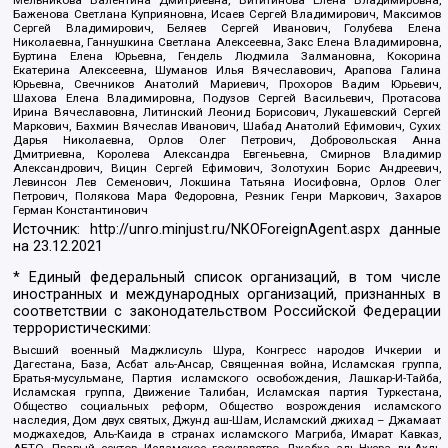
Баженова Светлана Куприяновна, Исаев Сергей Владимирович, Максимов
Сергей Владимирович, Беляев Сергей Иванович, Голубева Елена
Николаевна, Ганнушкина Светлана Алексеевна, Закс Елена Владимировна,
Буртина Елена Юрьевна, Гендель Людмила Залмановна, Кокорина
Екатерина Алексеевна, Шуманов Илья Вячеславович, Арапова Галина
Юрьевна, Свечников Анатолий Мариевич, Прохоров Вадим Юрьевич,
Шахова Елена Владимировна, Подузов Сергей Васильевич, Протасова
Ирина Вячеславовна, Литинский Леонид Борисович, Лукашевский Сергей
Маркович, Бахмин Вячеслав Иванович, Шабад Анатолий Ефимович, Сухих
Дарья Николаевна, Орлов Олег Петрович, Добровольская Анна
Дмитриевна, Королева Александра Евгеньевна, Смирнов Владимир
Александрович, Вицин Сергей Ефимович, Золотухин Борис Андреевич,
Левинсон Лев Семенович, Локшина Татьяна Иосифовна, Орлов Олег
Петрович, Полякова Мара Федоровна, Резник Генри Маркович, Захаров
Герман Константинович
Источник:
http://unro.minjust.ru/NKOForeignAgent.aspx
данные
на
23.12.2021
* Единый федеральный список организаций, в том числе
иностранных и международных организаций, признанных в
соответствии с законодательством Российской Федерации
террористическими:
Высший военный Маджлисуль Шура, Конгресс народов Ичкерии и
Дагестана, База, Асбат аль-Ансар, Священная война, Исламская группа,
Братья-мусульмане, Партия исламского освобождения, Лашкар-И-Тайба,
Исламская группа, Движение Талибан, Исламская партия Туркестана,
Общество социальных реформ, Общество возрождения исламского
наследия, Дом двух святых, Джунд аш-Шам, Исламский джихад – Джамаат
моджахедов, Аль-Каида в странах исламского Магриба, Имарат Кавказ,