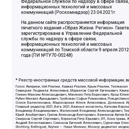
Федеральной службой по надзору в сфере связи,
информационных технологий и массовых
коммуникаций (Роскомнадзор) 23.04.2021г.
На данном сайте распространяется информация
печатного издания «Образ Жизни. Регион». Газета
зарегистрирована в Управлении Федеральной
службы по надзору в сфере связи,
информационных технологий и массовых
коммуникаций по Томской области 9 апреля 2012
года (ПИ №ТУ70-00248)
* Реестр иностранных средств массовой информации, 
Голос Америки, Idel.Реалии, Кавказ.Реалии, Крым.Реалии, Телеканал
Савицкая Людмила Алексеевна, Маркелов Сергей Евгеньевич, Камал
Гликин Максим Александрович, Маняхин Петр Борисович, Ярош Юлия П
Рубин Михаил Аркадьевич, Гройсман Софья Романовна, Рождественски
Олеся Валентиновна, Мароховская Алеся Алексеевна, Долинина И
Главный редактор 2021, Вега 2021, Важные иноагенты, Каткова Вер
Владимир Владимирович, Жилинский Владимир Александрович, Тихон
Юрий Альбертович, Грезев Александр Викторович, Важенков Артем В
Смирнов Сергей Сергеевич, Верзилов Петр Юрьевич, ЗП, Зона прав
Андрей Вячеславович, Симонов Евгений Алексеевич, Сурначева Елиз
Stichting Bellingcat, Якутия – Наше Мнение, Москоу диджитал мед