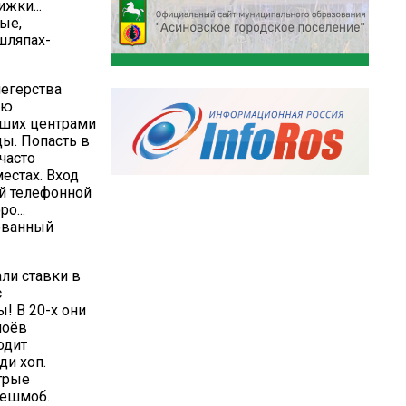
жки...
ые,
шляпах-
легерства
ию
вших центрами
ды. Попасть в
часто
естах. Вход
ой телефонной
о...
ованный
ли ставки в
с
! В 20-х они
лоёв
одит
ди хоп.
итрые
лешмоб.