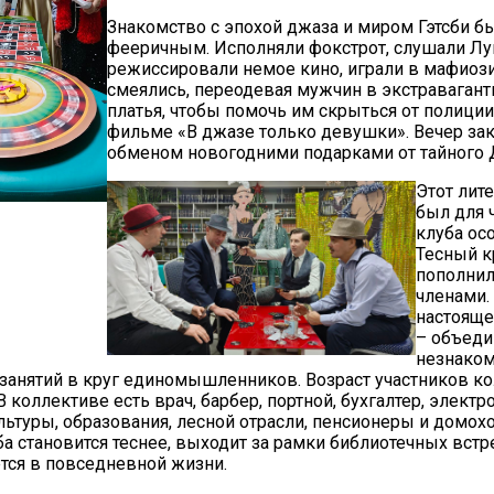
Знакомство с эпохой джаза и миром Гэтсби б
фееричным. Исполняли фокстрот, слушали Лу
режиссировали немое кино, играли в мафиози
смеялись, переодевая мужчин в экстраваган
платья, чтобы помочь им скрыться от полиции,
фильме «В джазе только девушки». Вечер за
обменом новогодними подарками от тайного 
Этот лит
был для 
клуба ос
Тесный к
пополни
членами.
настоящ
– объеди
незнако
 занятий в круг единомышленников. Возраст участников ко
 В коллективе есть врач, барбер, портной, бухгалтер, электр
льтуры, образования, лесной отрасли, пенсионеры и домохо
а становится теснее, выходит за рамки библиотечных встр
ся в повседневной жизни.