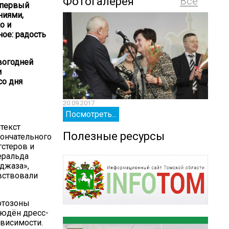
Фотогалерея
Все
 первый
ниями,
о и
ое: радость
вогодней
и
со дня
20.09.2017
20.09.
Посмотреть...
Посм
текст
Полезные ресурсы
ончательного
гстеров и
еральда
джаза»,
вствовали
фотозоны
людён дресс-
ависимости.