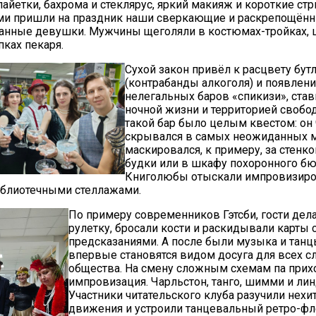
пайетки, бахрома и стеклярус, яркий макияж и короткие стри
ми пришли на праздник наши сверкающие и раскрепощённ
анные девушки. Мужчины щеголяли в костюмах-тройках, 
пках пекаря.
Сухой закон привёл к расцвету бут
(контрабанды алкоголя) и появлен
нелегальных баров «спикизи», ста
ночной жизни и территорией свобо
такой бар было целым квестом: он 
скрывался в самых неожиданных м
маскировался, к примеру, за стенк
будки или в шкафу похоронного бюр
Книголюбы отыскали импровизир
иблиотечными стеллажами.
По примеру современников Гэтсби, гости дела
рулетку, бросали кости и раскидывали карты 
предсказаниями. А после были музыка и танцы
впервые становятся видом досуга для всех с
общества. На смену сложным схемам па прих
импровизация. Чарльстон, танго, шимми и лин
Участники читательского клуба разучили нех
движения и устроили танцевальный ретро-ф