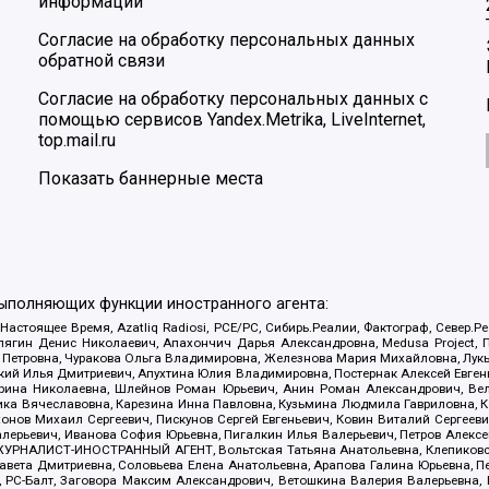
информации
Согласие на обработку персональных данных
обратной связи
Согласие на обработку персональных данных с
помощью сервисов Yandex.Metrika, LiveInternet,
top.mail.ru
Показать баннерные места
выполняющих функции иностранного агента:
 Настоящее Время, Azatliq Radiosi, PCE/PC, Сибирь.Реалии, Фактограф, Север
ягин Денис Николаевич, Апахончич Дарья Александровна, Medusa Project, П
етровна, Чуракова Ольга Владимировна, Железнова Мария Михайловна, Лукьян
й Илья Дмитриевич, Апухтина Юлия Владимировна, Постернак Алексей Евгеньев
рина Николаевна, Шлейнов Роман Юрьевич, Анин Роман Александрович, Вел
оника Вячеславовна, Карезина Инна Павловна, Кузьмина Людмила Гавриловна
ов Михаил Сергеевич, Пискунов Сергей Евгеньевич, Ковин Виталий Сергеевич
алерьевич, Иванова София Юрьевна, Пигалкин Илья Валерьевич, Петров Алексе
а, ЖУРНАЛИСТ-ИНОСТРАННЫЙ АГЕНТ, Вольтская Татьяна Анатольевна, Клепиков
авета Дмитриевна, Соловьева Елена Анатольевна, Арапова Галина Юрьевна, П
иа, РС-Балт, Заговора Максим Александрович, Ветошкина Валерия Валерьевна