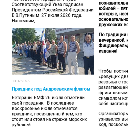
познавательн
Соответствующий Указ подписан
юбилей – пят
Президентом Российской Федерации
которые, нес
В.В.Путиным 27 июля 2026 года.
основательно
Напомним,...
дружеских вс
По традиции 
вечеринкой, 
Фицджеральда
издания!
Чтобы постич
«ревущих два
30.07.2026
разрыва с тр
разлагающей
Праздник под Андреевским флагом
фривольным т
Ветераны ВМФ 26 июля отметили
символом кот
свой праздник В последнее
себя настоящ
воскресенье июля отмечается
Организаторы
праздник, посвящённый тем, кто
узнавался вы
стоит или стоял на страже морских
код, посколь
рубежей...