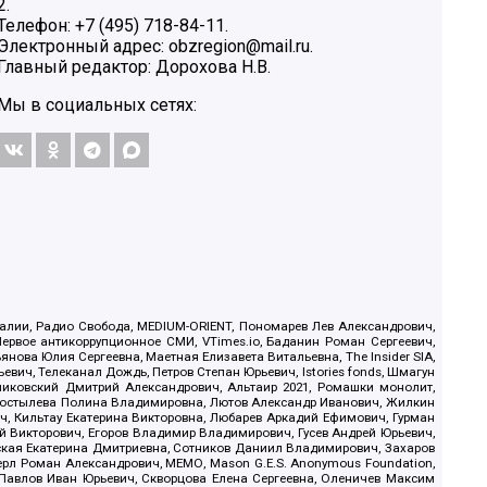
2.
Телефон: +7 (495) 718-84-11.
Электронный адрес: obzregion@mail.ru.
Главный редактор: Дорохова Н.В.
Мы в социальных сетях:
.Реалии, Радио Свобода, MEDIUM-ORIENT, Пономарев Лев Александрович,
ервое антикоррупционное СМИ, VTimes.io, Баданин Роман Сергеевич,
ова Юлия Сергеевна, Маетная Елизавета Витальевна, The Insider SIA,
ич, Телеканал Дождь, Петров Степан Юрьевич, Istories fonds, Шмагун
иковский Дмитрий Александрович, Альтаир 2021, Ромашки монолит,
, Костылева Полина Владимировна, Лютов Александр Иванович, Жилкин
, Кильтау Екатерина Викторовна, Любарев Аркадий Ефимович, Гурман
й Викторович, Егоров Владимир Владимирович, Гусев Андрей Юрьевич,
ская Екатерина Дмитриевна, Сотников Даниил Владимирович, Захаров
ерл Роман Александрович, МЕМО, Mason G.E.S. Anonymous Foundation,
, Павлов Иван Юрьевич, Скворцова Елена Сергеевна, Оленичев Максим