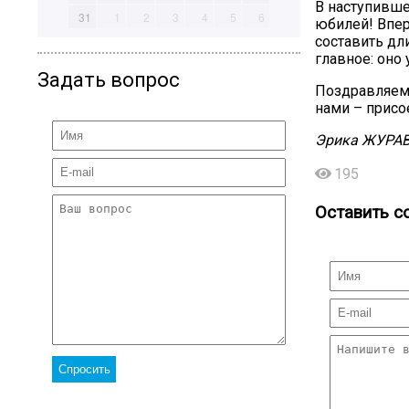
В наступивше
31
1
2
3
4
5
6
юбилей! Впер
составить дл
главное: оно 
Задать вопрос
Поздравляем 
нами – присо
Эрика ЖУРА
195
Оставить с