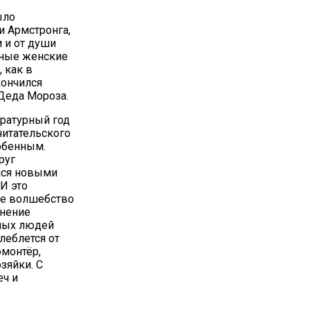
ыло
и Армстронга,
 и от души
тные женские
 как в
кончился
Деда Мороза.
ературный год
читательского
обенным.
руг
лся новыми
 И это
ее волшебство
нение
мых людей
леблется от
омонтёр,
зяйки. С
еч и