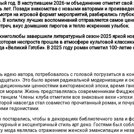
ый год. В наступившем 2026-м объединение отметит свой
ь лет. Позади знакомства с новыми авторами и произведе
мотря на игровой формат мероприятий, разбирались глубок
. В копилку лучших воспоминаний отправляется самое ценн
треч, вкус домашних пирогов и тепло искренних улыбок.
книголюбы завершили литературный сезон-2025 яркой но
которая неспроста прошла в атмосфере культовой классик
 «Великий Гэтсби». В 2025 году роман отметил 100-летие 
20.09.2017
Посмотреть...
ь идею автора, потребовалось с головой погрузиться в кон
дцатых». Это было время радикальной модернизации и ок
адиционными ценностями викторианской эпохи, время ган
ся морали. Жизнь представлялась современникам Фицдж
анцем. Члены клуба отметили все знаковые вехи «эпохи 
орой навсегда стал совместно прочитанный роман, и почу
ими гедонистами.
 постарались, чтобы в декорациях библиотечного зала и 
чурный и эксцентричный стиль арт деко. Гостями был соб
ку мода являлась отражением женской эмансипации и нез