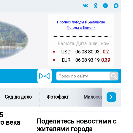
Прогноз погоды в Балашове
Погода в Тюмени
Валюта
Дата
знач.
изм.
▼
USD
06.08
80.93
0.2
▼
EUR
06.08
93.19
0.39
Суд да дело
Фотофакт
Милосердие
С 
5
Поделитесь новостями с
о века
жителями города