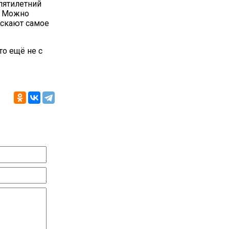
пятилетний
. Можно
ускают самое
о ещё не с