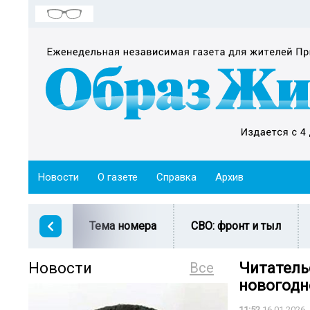
Новости
О газете
Справка
Архив
Тема номера
СВО: фронт и тыл
Новости
Все
Читатель
новогодн
11:52
16.01.2026