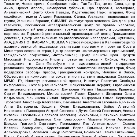
Тольятти, Новое время, Серебряная тайга, Так-Так-Так, центр Сова, центр
Анна, Проект Апрель, Самарская губерния, Эра здоровья, Мемориал,
Аналитический Центр Юрия Левады, Издательство Парк Гагарина, Фонд
содействия имени Андрея Рылькова, Сфера, Уральская правозащитная
группа, Женщины Евразии, СИБАЛЬТ, Институт прав человека, Фонд защиты
гласности, Российский исследовательский центр по правам человека,
Дальневосточный центр развития гражданских инициатив и социального
партнерства, Пермский региональный правозащитный центр, Гражданское
действие, Центр независимых социологических исследований, Сутяжник,
АКАДЕМИЯ ПО ПРАВАМ ЧЕЛОВЕКА, Частное учреждение в Калининграде по
административной поддержке реализации программ и проектов Совета
Министров северных стран, Центр развития некоммерческих организаций,
Гражданское содействие, Интернешнл-Р, Центр Защиты Прав Средств
Массовой Информации, Институт развития прессы - Сибирь, Частное
учреждение в Санкт-Петербурге по административной поддержке
реализации программ и проектов Совета Министров Северных Стран, Фонд
поддержки свободы прессы, Гражданский контроль, Человек и Закон,
Общественная комиссия по сохранению наследия академика Сахарова,
МЕМО. РУ, Институт региональной прессы, Институт Развития Свободы
Информации, Экозащита!-Женсовет, Общественный вердикт, Евразийская
антимонопольная ассоциация, Дзугкоева Регина Николаевна, Кривенко
Сергей Владимирович, Милославский Павел Юрьевич, Шнырова Ольга
Вадимовна, Чанышева Лилия Айратовна, Сидорович Ольга Борисовна,
Туровский Александр Алексеевич, Васильева Анастасия Евгеньевна, Ривина
Анна Валерьевна, Бурдина Юлия Владимировна, Бойко Анатолий
Николаевич, Пивоваров Андрей Сергеевич, Дугин Сергей Георгиевич, Аверин
Виталий Евгеньевич, Барахоев Магомед Бекханович, Шевченко Дмитрий
Александрович, Шарипков Олег Викторович, Мошель Ирина Ароновна,
Шведов Григорий Сергеевич, Пономарев Лев Александрович, Созаев
Валерий Валерьевич, Каргалицкий Борис Юльевич, Исакова Ирина
Александровна, Исламов Тимур Рифгатович, Романова Ольга Евгеньевна,
Щаров Сергей Алексадрович, Цирульников Борис Альбертович, Халидова