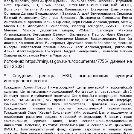
Владимирович, Гусев Андрей Юрьевич, Смирнов Сергей Сергеевич, Верзилов
Петр Юрьевич, ЗП, Зона права, ЖУРНАЛИСТ-ИНОСТРАННЫЙ АГЕНТ,
Вольтская Татьяна Анатольевна, Клепиковская Екатерина Дмитриевна,
Сотников Даниил Владимирович, Захаров Андрей Вячеславович, Симонов
Евгений Алексеевич, Сурначева Елизавета Дмитриевна, Соловьева Елена
Анатольевна, Арапова Галина Юрьевна, Перл Роман Александрович, МЕМО,
Mason G.E.S. Anonymous Foundation, Stichting Bellingcat, Якутия – Наше
Мнение, Москоу диджитал медиа, РС-Балт, Заговора Максим
Александрович, Ветошкина Валерия Валерьевна, Павлов Иван Юрьевич,
Скворцова Елена Сергеевна, Оленичев Максим Владимирович, Как бы
инагент, Кочетков Игорь Викторович, Иркутский союз библиофилов, Честные
выборы, Нобелевский призыв, Еланчик Олег Александрович, Григорьева
Алина Александровна, Григорьев Андрей Валерьевич , Гималова Регина
Эмилевна, Хисамова Регина Фаритовна
Источник:
https://minjust.gov.ru/ru/documents/7755/
данные на
03.12.2021
* Сведения реестра НКО, выполняющих функции
иностранного агента:
Гражданин.Армия.Право, Нижегородский центр немецкой и европейской
культуры, Центр гендерных исследований, Фонд защиты прав граждан Штаб,
Институт права и публичной политики, Фонд борьбы с коррупцией, Альянс
врачей, НАСИЛИЮ.НЕТ, Мы против СПИДа, СВЕЧА, Открытый Петербург,
Гуманитарное действие, Лига Избирателей, Правовая инициатива,
Гражданская инициатива против экологической преступности,
Гражданский Союз, "Хасдей Ерушалаим" (Милосердие), Центр поддержки и
содействия развитию средств массовой информации, В защиту прав
заключенных, Горячая Линия, Центр социально-информационных
инициатив Действие, Институт глобализации и социальных движений,
ВМЕСТЕ, Благотворительный фонд охраны здоровья и защиты прав
граждан, Благотворительный фонд помощи осужденным и их семьям, Фонд