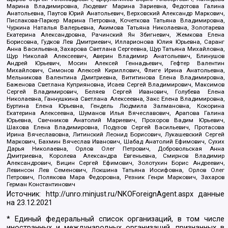
Марина Владимировна, Людевиг Марина Зариевна, Федотова Галина
Анатольевна, Паутов Юрий Анатольевич, Верховский Александр Маркович,
Пислакова-Паркер Марина Петровна, Кочеткова Татьяна Владимировна,
Чуркина Наталья Валерьевна, Акимова Татьяна Николаевна, Золотарева
Екатерина Александровна, Рачинский Ян Збигневич, Жемкова Елена
Борисовна, Гудков Лев Дмитриевич, Илларионова Юлия Юрьевна, Саранг
Анна Васильевна, Захарова Светлана Сергеевна, Щур Татьяна Михайловна,
Щур Николай Алексеевич, Аверин Владимир Анатольевич, Блинушов
Андрей Юрьевич, Мосин Алексей Геннадьевич, Гефтер Валентин
Михайлович, Симонов Алексей Кириллович, Флиге Ирина Анатольевна,
Мельникова Валентина Дмитриевна, Вититинова Елена Владимировна,
Баженова Светлана Куприяновна, Исаев Сергей Владимирович, Максимов
Сергей Владимирович, Беляев Сергей Иванович, Голубева Елена
Николаевна, Ганнушкина Светлана Алексеевна, Закс Елена Владимировна,
Буртина Елена Юрьевна, Гендель Людмила Залмановна, Кокорина
Екатерина Алексеевна, Шуманов Илья Вячеславович, Арапова Галина
Юрьевна, Свечников Анатолий Мариевич, Прохоров Вадим Юрьевич,
Шахова Елена Владимировна, Подузов Сергей Васильевич, Протасова
Ирина Вячеславовна, Литинский Леонид Борисович, Лукашевский Сергей
Маркович, Бахмин Вячеслав Иванович, Шабад Анатолий Ефимович, Сухих
Дарья Николаевна, Орлов Олег Петрович, Добровольская Анна
Дмитриевна, Королева Александра Евгеньевна, Смирнов Владимир
Александрович, Вицин Сергей Ефимович, Золотухин Борис Андреевич,
Левинсон Лев Семенович, Локшина Татьяна Иосифовна, Орлов Олег
Петрович, Полякова Мара Федоровна, Резник Генри Маркович, Захаров
Герман Константинович
Источник:
http://unro.minjust.ru/NKOForeignAgent.aspx
данные
на
23.12.2021
* Единый федеральный список организаций, в том числе
иностранных и международных организаций, признанных в