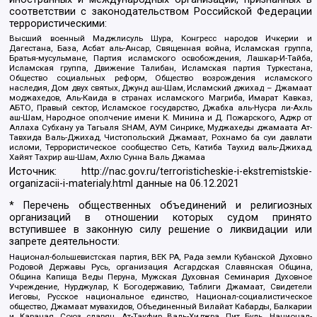
соответствии с законодательством Российской Федерации
террористическими:
Высший военный Маджлисуль Шура, Конгресс народов Ичкерии и
Дагестана, База, Асбат аль-Ансар, Священная война, Исламская группа,
Братья-мусульмане, Партия исламского освобождения, Лашкар-И-Тайба,
Исламская группа, Движение Талибан, Исламская партия Туркестана,
Общество социальных реформ, Общество возрождения исламского
наследия, Дом двух святых, Джунд аш-Шам, Исламский джихад – Джамаат
моджахедов, Аль-Каида в странах исламского Магриба, Имарат Кавказ,
АБТО, Правый сектор, Исламское государство, Джабха аль-Нусра ли-Ахль
аш-Шам, Народное ополчение имени К. Минина и Д. Пожарского, Аджр от
Аллаха Субхану уа Тагьаля SHAM, АУМ Синрике, Муджахеды джамаата Ат-
Тавхида Валь-Джихад, Чистопольский Джамаат, Рохнамо ба суи давлати
исломи, Террористическое сообщество Сеть, Катиба Таухид валь-Джихад,
Хайят Тахрир аш-Шам, Ахлю Сунна Валь Джамаа
Источник:
http://nac.gov.ru/terroristicheskie-i-ekstremistskie-
organizacii-i-materialy.html
данные на
06.12.2021
* Перечень общественных объединений и религиозных
организаций в отношении которых судом принято
вступившее в законную силу решение о ликвидации или
запрете деятельности:
Национал-большевистская партия, ВЕК РА, Рада земли Кубанской Духовно
Родовой Державы Русь, организация Асгардская Славянская Община,
Община Капища Веды Перуна, Мужская Духовная Семинария Духовное
Учреждение, Нурджулар, К Богодержавию, Таблиги Джамаат, Свидетели
Иеговы, Русское национальное единство, Национал-социалистическое
общество, Джамаат мувахидов, Объединенный Вилайат Кабарды, Балкарии
и Карачая, Союз славян, Ат-Такфир Валь-Хиджра, Пит Буль, Национал-