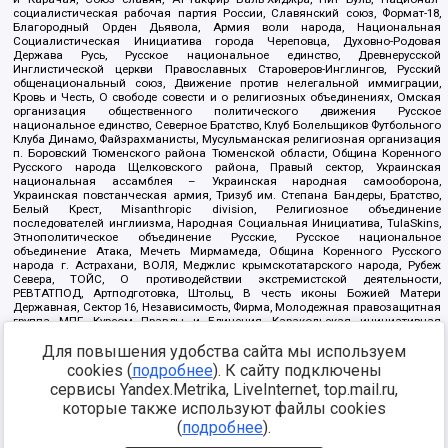
социалистическая рабочая партия России, Славянский союз, Формат-18,
Благородный Орден Дьявола, Армия воли народа, Национальная
Социалистическая Инициатива города Череповца, Духовно-Родовая
Держава Русь, Русское национальное единство, Древнерусской
Инглистической церкви Православных Староверов-Инглингов, Русский
общенациональный союз, Движение против нелегальной иммиграции,
Кровь и Честь, О свободе совести и о религиозных объединениях, Омская
организация общественного политического движения Русское
национальное единство, Северное Братство, Клуб Болельщиков Футбольного
Клуба Динамо, Файзрахманисты, Мусульманская религиозная организация
п. Боровский Тюменского района Тюменской области, Община Коренного
Русского народа Щелковского района, Правый сектор, Украинская
национальная ассамблея – Украинская народная самооборона,
Украинская повстанческая армия, Тризуб им. Степана Бандеры, Братство,
Белый Крест, Misanthropic division, Религиозное объединение
последователей инглиизма, Народная Социальная Инициатива, TulaSkins,
Этнополитическое объединение Русские, Русское национальное
объединение Атака, Мечеть Мирмамеда, Община Коренного Русского
народа г. Астрахани, ВОЛЯ, Меджлис крымскотатарского народа, Рубеж
Севера, ТОЙС, О противодействии экстремистской деятельности,
РЕВТАТПОД, Артподготовка, Штольц, В честь иконы Божией Матери
Державная, Сектор 16, Независимость, Фирма, Молодежная правозащитная
группа МПГ, Курсом Правды и Единения, Каракольская инициативная
группа, Автоград Крю, Союз Славянских Сил Руси, Алля-Аят,
Благотворительный пансионат Ак Умут, Русская республика Русь,
Для повышения удобства сайта мы используем
Арестантское уголовное единство, Башкорт, Нация и свобода, W.H.С., Фалунь
cookies (
подробнее
). К сайту подключены
Дафа, Иртыш Ultras, Русский Патриотический клуб-Новокузнецк/РПК,
сервисы Yandex.Metrika, LiveInternet, top.mail.ru,
Сибирский державный союз, Фонд борьбы с коррупцией, Фонд защиты прав
граждан, Штабы Навального, Совет граждан СССР Прикубанского округа г.
которые также используют файлы cookies
Краснодара
(
подробнее
).
Источник:
https://minjust.gov.ru/ru/documents/7822/
данные на