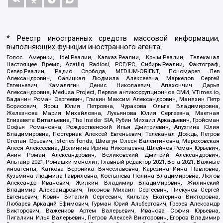
* Реестр иностранных средств массовой информации,
выполняющих функции иностранного агента:
Голос Америки, Idel.Реалии, Кавказ.Реалии, Крым.Реалии, Телеканал
Настоящее Время, Azatliq Radiosi, PCE/PC, Сибирь.Реалии, Фактограф,
Север.Реалии, Радио Свобода, MEDIUM-ORIENT, Пономарев Лев
Александрович, Савицкая Людмила Алексеевна, Маркелов Сергей
Евгеньевич, Камалягин Денис Николаевич, Апахончич Дарья
Александровна, Medusa Project, Первое антикоррупционное СМИ, VTimes.io,
Баданин Роман Сергеевич, Гликин Максим Александрович, Маняхин Петр
Борисович, Ярош Юлия Петровна, Чуракова Ольга Владимировна,
Железнова Мария Михайловна, Лукьянова Юлия Сергеевна, Маетная
Елизавета Витальевна, The Insider SIA, Рубин Михаил Аркадьевич, Гройсман
Софья Романовна, Рождественский Илья Дмитриевич, Апухтина Юлия
Владимировна, Постернак Алексей Евгеньевич, Телеканал Дождь, Петров
Степан Юрьевич, Istories fonds, Шмагун Олеся Валентиновна, Мароховская
Алеся Алексеевна, Долинина Ирина Николаевна, Шлейнов Роман Юрьевич,
Анин Роман Александрович, Великовский Дмитрий Александрович,
Альтаир 2021, Ромашки монолит, Главный редактор 2021, Вега 2021, Важные
иноагенты, Каткова Вероника Вячеславовна, Карезина Инна Павловна,
Кузьмина Людмила Гавриловна, Костылева Полина Владимировна, Лютов
Александр Иванович, Жилкин Владимир Владимирович, Жилинский
Владимир Александрович, Тихонов Михаил Сергеевич, Пискунов Сергей
Евгеньевич, Ковин Виталий Сергеевич, Кильтау Екатерина Викторовна,
Любарев Аркадий Ефимович, Гурман Юрий Альбертович, Грезев Александр
Викторович, Важенков Артем Валерьевич, Иванова София Юрьевна,
Пигалкин Илья Валерьевич, Петров Алексей Викторович, Егоров Владимир