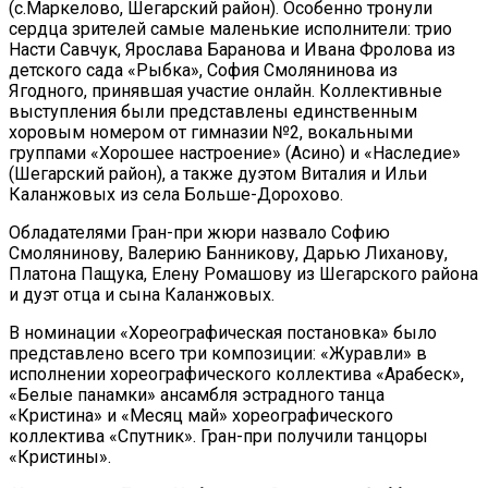
(с.Маркелово, Шегарский район). Особенно тронули
сердца зрителей самые маленькие исполнители: трио
Насти Савчук, Ярослава Баранова и Ивана Фролова из
детского сада «Рыбка», София Смолянинова из
Ягодного, принявшая участие онлайн. Коллективные
выступления были представлены единственным
хоровым номером от гимназии №2, вокальными
группами «Хорошее настроение» (Асино) и «Наследие»
(Шегарский район), а также дуэтом Виталия и Ильи
Каланжовых из села Больше-Дорохово.
Обладателями Гран-при жюри назвало Софию
Смолянинову, Валерию Банникову, Дарью Лиханову,
Платона Пащука, Елену Ромашову из Шегарского района
и дуэт отца и сына Каланжовых.
В номинации «Хореографическая постановка» было
представлено всего три композиции: «Журавли» в
исполнении хореографического коллектива «Арабеск»,
«Белые панамки» ансамбля эстрадного танца
«Кристина» и «Месяц май» хореографического
коллектива «Спутник». Гран-при получили танцоры
«Кристины».