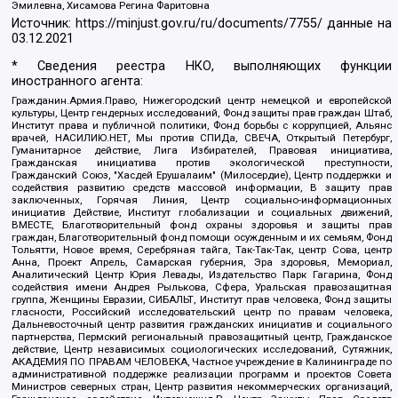
Эмилевна, Хисамова Регина Фаритовна
Источник:
https://minjust.gov.ru/ru/documents/7755/
данные на
03.12.2021
* Сведения реестра НКО, выполняющих функции
иностранного агента:
Гражданин.Армия.Право, Нижегородский центр немецкой и европейской
культуры, Центр гендерных исследований, Фонд защиты прав граждан Штаб,
Институт права и публичной политики, Фонд борьбы с коррупцией, Альянс
врачей, НАСИЛИЮ.НЕТ, Мы против СПИДа, СВЕЧА, Открытый Петербург,
Гуманитарное действие, Лига Избирателей, Правовая инициатива,
Гражданская инициатива против экологической преступности,
Гражданский Союз, "Хасдей Ерушалаим" (Милосердие), Центр поддержки и
содействия развитию средств массовой информации, В защиту прав
заключенных, Горячая Линия, Центр социально-информационных
инициатив Действие, Институт глобализации и социальных движений,
ВМЕСТЕ, Благотворительный фонд охраны здоровья и защиты прав
граждан, Благотворительный фонд помощи осужденным и их семьям, Фонд
Тольятти, Новое время, Серебряная тайга, Так-Так-Так, центр Сова, центр
Анна, Проект Апрель, Самарская губерния, Эра здоровья, Мемориал,
Аналитический Центр Юрия Левады, Издательство Парк Гагарина, Фонд
содействия имени Андрея Рылькова, Сфера, Уральская правозащитная
группа, Женщины Евразии, СИБАЛЬТ, Институт прав человека, Фонд защиты
гласности, Российский исследовательский центр по правам человека,
Дальневосточный центр развития гражданских инициатив и социального
партнерства, Пермский региональный правозащитный центр, Гражданское
действие, Центр независимых социологических исследований, Сутяжник,
АКАДЕМИЯ ПО ПРАВАМ ЧЕЛОВЕКА, Частное учреждение в Калининграде по
административной поддержке реализации программ и проектов Совета
Министров северных стран, Центр развития некоммерческих организаций,