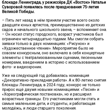
блокаде Ленинграда, у режиссёра ДК «Восток» Натальи
Суворовой появилась после празднования 75-летия
Великой Победы.
– Пять лет назад в нём приняли участие всего около
двадцати юных артистов, преимущественно из детских
садов и начального школьного звена, – вспоминает она.
– Он носил статус городского, возраст участников был
ограничен четырнадцатью годами. Мы смогли собрать
заявки только в двух номинациях: «Рисунок» и
«Художественное чтение». Мероприятие было не
совсем конкурсным, оно включало в себя концертные
элементы с театрализованными сценами, песенными
номерами, введением в историю с использованием
фото- и видеохроник.
Уже на следующий год добавилась номинация
«Декоративно-прикладная работа». А к 80-летию снятия
блокады Ленинграда, в 2024 году, конкурс не только
прирос ещё двумя новыми номинациями: «Песня» и
«Хореографическая постановка», но и расширил
возрастные границы. Его участниками могли стать и
самые маленькие дети, и студенты, и работающая
молодёжь, и люди старшего поколения.