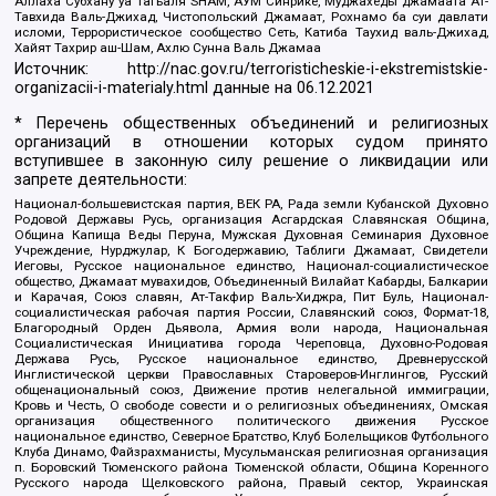
Аллаха Субхану уа Тагьаля SHAM, АУМ Синрике, Муджахеды джамаата Ат-
Тавхида Валь-Джихад, Чистопольский Джамаат, Рохнамо ба суи давлати
исломи, Террористическое сообщество Сеть, Катиба Таухид валь-Джихад,
Хайят Тахрир аш-Шам, Ахлю Сунна Валь Джамаа
Источник:
http://nac.gov.ru/terroristicheskie-i-ekstremistskie-
organizacii-i-materialy.html
данные на
06.12.2021
* Перечень общественных объединений и религиозных
организаций в отношении которых судом принято
вступившее в законную силу решение о ликвидации или
запрете деятельности:
Национал-большевистская партия, ВЕК РА, Рада земли Кубанской Духовно
Родовой Державы Русь, организация Асгардская Славянская Община,
Община Капища Веды Перуна, Мужская Духовная Семинария Духовное
Учреждение, Нурджулар, К Богодержавию, Таблиги Джамаат, Свидетели
Иеговы, Русское национальное единство, Национал-социалистическое
общество, Джамаат мувахидов, Объединенный Вилайат Кабарды, Балкарии
и Карачая, Союз славян, Ат-Такфир Валь-Хиджра, Пит Буль, Национал-
социалистическая рабочая партия России, Славянский союз, Формат-18,
Благородный Орден Дьявола, Армия воли народа, Национальная
Социалистическая Инициатива города Череповца, Духовно-Родовая
Держава Русь, Русское национальное единство, Древнерусской
Инглистической церкви Православных Староверов-Инглингов, Русский
общенациональный союз, Движение против нелегальной иммиграции,
Кровь и Честь, О свободе совести и о религиозных объединениях, Омская
организация общественного политического движения Русское
национальное единство, Северное Братство, Клуб Болельщиков Футбольного
Клуба Динамо, Файзрахманисты, Мусульманская религиозная организация
п. Боровский Тюменского района Тюменской области, Община Коренного
Русского народа Щелковского района, Правый сектор, Украинская