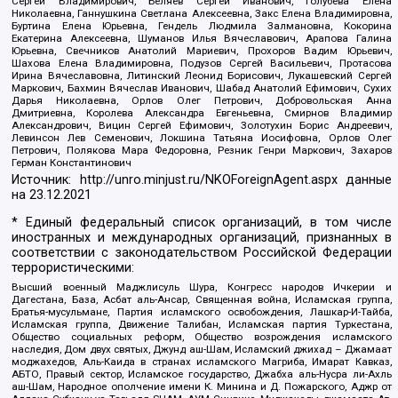
Сергей Владимирович, Беляев Сергей Иванович, Голубева Елена
Николаевна, Ганнушкина Светлана Алексеевна, Закс Елена Владимировна,
Буртина Елена Юрьевна, Гендель Людмила Залмановна, Кокорина
Екатерина Алексеевна, Шуманов Илья Вячеславович, Арапова Галина
Юрьевна, Свечников Анатолий Мариевич, Прохоров Вадим Юрьевич,
Шахова Елена Владимировна, Подузов Сергей Васильевич, Протасова
Ирина Вячеславовна, Литинский Леонид Борисович, Лукашевский Сергей
Маркович, Бахмин Вячеслав Иванович, Шабад Анатолий Ефимович, Сухих
Дарья Николаевна, Орлов Олег Петрович, Добровольская Анна
Дмитриевна, Королева Александра Евгеньевна, Смирнов Владимир
Александрович, Вицин Сергей Ефимович, Золотухин Борис Андреевич,
Левинсон Лев Семенович, Локшина Татьяна Иосифовна, Орлов Олег
Петрович, Полякова Мара Федоровна, Резник Генри Маркович, Захаров
Герман Константинович
Источник:
http://unro.minjust.ru/NKOForeignAgent.aspx
данные
на
23.12.2021
* Единый федеральный список организаций, в том числе
иностранных и международных организаций, признанных в
соответствии с законодательством Российской Федерации
террористическими:
Высший военный Маджлисуль Шура, Конгресс народов Ичкерии и
Дагестана, База, Асбат аль-Ансар, Священная война, Исламская группа,
Братья-мусульмане, Партия исламского освобождения, Лашкар-И-Тайба,
Исламская группа, Движение Талибан, Исламская партия Туркестана,
Общество социальных реформ, Общество возрождения исламского
наследия, Дом двух святых, Джунд аш-Шам, Исламский джихад – Джамаат
моджахедов, Аль-Каида в странах исламского Магриба, Имарат Кавказ,
АБТО, Правый сектор, Исламское государство, Джабха аль-Нусра ли-Ахль
аш-Шам, Народное ополчение имени К. Минина и Д. Пожарского, Аджр от