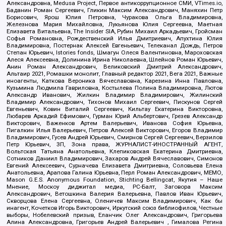
Александровна, Medusa Project, Первое антикоррупционное СМИ, VTimes.io,
Баданин Роман Сергеевич, Гликин Максим Александрович, Маняхин Петр
Борисович, Ярош Юлия Петровна, Чуракова Ольга Владимировна,
Железнова Мария Михайловна, Лукьянова Юлия Сергеевна, Маетная
Елизавета Витальевна, The Insider SIA, Рубин Михаил Аркадьевич, Гройсман
Софья Романовна, Рождественский Илья Дмитриевич, Апухтина Юлия
Владимировна, Постернак Алексей Евгеньевич, Телеканал Дождь, Петров
Степан Юрьевич, Istories fonds, Шмагун Олеся Валентиновна, Мароховская
Алеся Алексеевна, Долинина Ирина Николаевна, Шлейнов Роман Юрьевич,
Анин Роман Александрович, Великовский Дмитрий Александрович,
Альтаир 2021, Ромашки монолит, Главный редактор 2021, Вега 2021, Важные
иноагенты, Каткова Вероника Вячеславовна, Карезина Инна Павловна,
Кузьмина Людмила Гавриловна, Костылева Полина Владимировна, Лютов
Александр Иванович, Жилкин Владимир Владимирович, Жилинский
Владимир Александрович, Тихонов Михаил Сергеевич, Пискунов Сергей
Евгеньевич, Ковин Виталий Сергеевич, Кильтау Екатерина Викторовна,
Любарев Аркадий Ефимович, Гурман Юрий Альбертович, Грезев Александр
Викторович, Важенков Артем Валерьевич, Иванова София Юрьевна,
Пигалкин Илья Валерьевич, Петров Алексей Викторович, Егоров Владимир
Владимирович, Гусев Андрей Юрьевич, Смирнов Сергей Сергеевич, Верзилов
Петр Юрьевич, ЗП, Зона права, ЖУРНАЛИСТ-ИНОСТРАННЫЙ АГЕНТ,
Вольтская Татьяна Анатольевна, Клепиковская Екатерина Дмитриевна,
Сотников Даниил Владимирович, Захаров Андрей Вячеславович, Симонов
Евгений Алексеевич, Сурначева Елизавета Дмитриевна, Соловьева Елена
Анатольевна, Арапова Галина Юрьевна, Перл Роман Александрович, МЕМО,
Mason G.E.S. Anonymous Foundation, Stichting Bellingcat, Якутия – Наше
Мнение, Москоу диджитал медиа, РС-Балт, Заговора Максим
Александрович, Ветошкина Валерия Валерьевна, Павлов Иван Юрьевич,
Скворцова Елена Сергеевна, Оленичев Максим Владимирович, Как бы
инагент, Кочетков Игорь Викторович, Иркутский союз библиофилов, Честные
выборы, Нобелевский призыв, Еланчик Олег Александрович, Григорьева
Алина Александровна, Григорьев Андрей Валерьевич , Гималова Регина