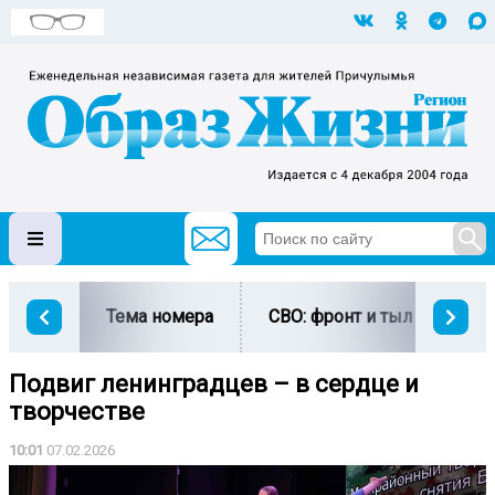
Тема номера
СВО: фронт и тыл
Ми
Подвиг ленинградцев – в сердце и
творчестве
10:01
07.02.2026