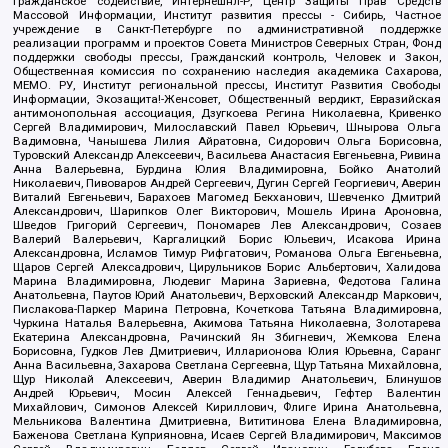
Гражданское содействие, Интернешнл-Р, Центр Защиты Прав Средств
Массовой Информации, Институт развития прессы - Сибирь, Частное
учреждение в Санкт-Петербурге по административной поддержке
реализации программ и проектов Совета Министров Северных Стран, Фонд
поддержки свободы прессы, Гражданский контроль, Человек и Закон,
Общественная комиссия по сохранению наследия академика Сахарова,
МЕМО. РУ, Институт региональной прессы, Институт Развития Свободы
Информации, Экозащита!-Женсовет, Общественный вердикт, Евразийская
антимонопольная ассоциация, Дзугкоева Регина Николаевна, Кривенко
Сергей Владимирович, Милославский Павел Юрьевич, Шнырова Ольга
Вадимовна, Чанышева Лилия Айратовна, Сидорович Ольга Борисовна,
Туровский Александр Алексеевич, Васильева Анастасия Евгеньевна, Ривина
Анна Валерьевна, Бурдина Юлия Владимировна, Бойко Анатолий
Николаевич, Пивоваров Андрей Сергеевич, Дугин Сергей Георгиевич, Аверин
Виталий Евгеньевич, Барахоев Магомед Бекханович, Шевченко Дмитрий
Александрович, Шарипков Олег Викторович, Мошель Ирина Ароновна,
Шведов Григорий Сергеевич, Пономарев Лев Александрович, Созаев
Валерий Валерьевич, Каргалицкий Борис Юльевич, Исакова Ирина
Александровна, Исламов Тимур Рифгатович, Романова Ольга Евгеньевна,
Щаров Сергей Алексадрович, Цирульников Борис Альбертович, Халидова
Марина Владимировна, Людевиг Марина Зариевна, Федотова Галина
Анатольевна, Паутов Юрий Анатольевич, Верховский Александр Маркович,
Пислакова-Паркер Марина Петровна, Кочеткова Татьяна Владимировна,
Чуркина Наталья Валерьевна, Акимова Татьяна Николаевна, Золотарева
Екатерина Александровна, Рачинский Ян Збигневич, Жемкова Елена
Борисовна, Гудков Лев Дмитриевич, Илларионова Юлия Юрьевна, Саранг
Анна Васильевна, Захарова Светлана Сергеевна, Щур Татьяна Михайловна,
Щур Николай Алексеевич, Аверин Владимир Анатольевич, Блинушов
Андрей Юрьевич, Мосин Алексей Геннадьевич, Гефтер Валентин
Михайлович, Симонов Алексей Кириллович, Флиге Ирина Анатольевна,
Мельникова Валентина Дмитриевна, Вититинова Елена Владимировна,
Баженова Светлана Куприяновна, Исаев Сергей Владимирович, Максимов