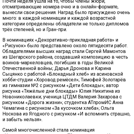
Почти неделя ушла на то, чтобы члены жюри,
отсматривающие номера очно и в онлайн-формате,
вынесли свои решения. Наград было присуждено очень
много: в каждой номинации и каждой возрастной
категории определены обладатели не только дипломов
трёх степеней, но и Гран-при.
В номинациях «Декоративно-прикладная работа» и
«Рисунок» было представлено около пятидесяти работ.
Обладателями высших наград стали Сергей Мамонтов
из Шегарского района, создавший композицию в честь
воинов-маркеловцев, погибших в годы Великой
Отечественной войны; Дарья Дронова и Карина
Сыцянко с работой «Блокадный хлеб» из асиновской
хобби-студии «Хоровод ремёсел»; Тимофей Золотарёв
из гимназии №2 с рисунком «Дети блокады»; автор
рисунка «Тяжёлые дни блокады» Юлия Никитина из
Новониколаевки; ученица ЦТДМ Валерия Захарова с
рисунком «Дорога жизни»; студентка АТпромИС Анна
Чемагина с рисунком «За кусочком хлеба»; Ольга
Носкова из Ягодного с рисунком «И вспомнить страшно,
и забыть нельзя».
Самой многочисленной стала номинация