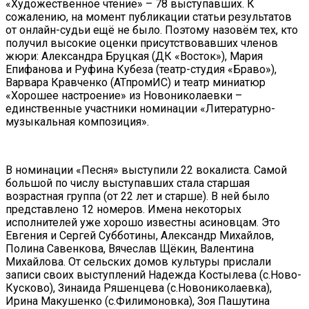
«Художественное чтение» – 78 выступавших. К
сожалению, на момент публикации статьи результатов
от онлайн-судьи ещё не было. Поэтому назовём тех, кто
получил высокие оценки присутствовавших членов
жюри: Александра Бруцкая (ДК «Восток»), Мария
Епифанова и Руфина Кубеза (театр-студия «Браво»),
Варвара Кравченко (АТпромИС) и театр миниатюр
«Хорошее настроение» из Новониколаевки –
единственные участники номинации «Литературно-
музыкальная композиция».
В номинации «Песня» выступили 22 вокалиста. Самой
большой по числу выступавших стала старшая
возрастная группа (от 22 лет и старше). В ней было
представлено 12 номеров. Имена некоторых
исполнителей уже хорошо известны асиновцам. Это
Евгения и Сергей Субботины, Александр Михайлов,
Полина Савенкова, Вячеслав Щёкин, Валентина
Михайлова. От сельских домов культуры прислали
записи своих выступлений Надежда Костылева (с.Ново-
Кусково), Зинаида Ряшенцева (с.Новониколаевка),
Ирина Макушенко (с.Филимоновка), Зоя Пашутина