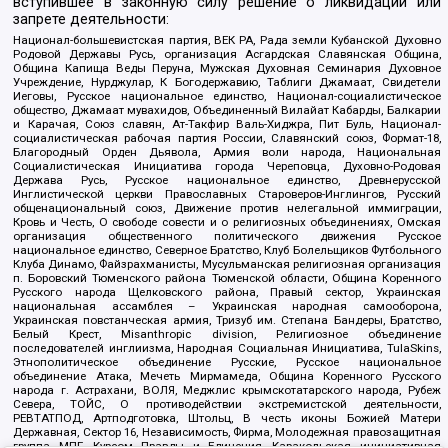
вступившее в законную силу решение о ликвидации или
запрете деятельности:
Национал-большевистская партия, ВЕК РА, Рада земли Кубанской Духовно
Родовой Державы Русь, организация Асгардская Славянская Община,
Община Капища Веды Перуна, Мужская Духовная Семинария Духовное
Учреждение, Нурджулар, К Богодержавию, Таблиги Джамаат, Свидетели
Иеговы, Русское национальное единство, Национал-социалистическое
общество, Джамаат мувахидов, Объединенный Вилайат Кабарды, Балкарии
и Карачая, Союз славян, Ат-Такфир Валь-Хиджра, Пит Буль, Национал-
социалистическая рабочая партия России, Славянский союз, Формат-18,
Благородный Орден Дьявола, Армия воли народа, Национальная
Социалистическая Инициатива города Череповца, Духовно-Родовая
Держава Русь, Русское национальное единство, Древнерусской
Инглистической церкви Православных Староверов-Инглингов, Русский
общенациональный союз, Движение против нелегальной иммиграции,
Кровь и Честь, О свободе совести и о религиозных объединениях, Омская
организация общественного политического движения Русское
национальное единство, Северное Братство, Клуб Болельщиков Футбольного
Клуба Динамо, Файзрахманисты, Мусульманская религиозная организация
п. Боровский Тюменского района Тюменской области, Община Коренного
Русского народа Щелковского района, Правый сектор, Украинская
национальная ассамблея – Украинская народная самооборона,
Украинская повстанческая армия, Тризуб им. Степана Бандеры, Братство,
Белый Крест, Misanthropic division, Религиозное объединение
последователей инглиизма, Народная Социальная Инициатива, TulaSkins,
Этнополитическое объединение Русские, Русское национальное
объединение Атака, Мечеть Мирмамеда, Община Коренного Русского
народа г. Астрахани, ВОЛЯ, Меджлис крымскотатарского народа, Рубеж
Севера, ТОЙС, О противодействии экстремистской деятельности,
РЕВТАТПОД, Артподготовка, Штольц, В честь иконы Божией Матери
Державная, Сектор 16, Независимость, Фирма, Молодежная правозащитная
группа МПГ, Курсом Правды и Единения, Каракольская инициативная