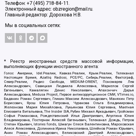
Телефон: +7 (495) 718-84-11.
Электронный адрес: obzregion@mail.ru.
Главный редактор: Дорохова Н.В.
Мы в социальных сетях:
* Реестр иностранных средств массовой информации,
выполняющих функции иностранного агента:
Голос Америки, Idel.Реалии, Кавказ.Реалии, Крым.Реалии, Телеканал
Настоящее Время, Azatliq Radiosi, PCE/PC, Сибирь.Реалии, Фактограф,
Север.Реалии, Радио Свобода, MEDIUM-ORIENT, Пономарев Лев
Александрович, Савицкая Людмила Алексеевна, Маркелов Сергей
Евгеньевич, Камалягин Денис Николаевич, Апахончич Дарья
Александровна, Medusa Project, Первое антикоррупционное СМИ, VTimes.io,
Баданин Роман Сергеевич, Гликин Максим Александрович, Маняхин Петр
Борисович, Ярош Юлия Петровна, Чуракова Ольга Владимировна,
Железнова Мария Михайловна, Лукьянова Юлия Сергеевна, Маетная
Елизавета Витальевна, The Insider SIA, Рубин Михаил Аркадьевич, Гройсман
Софья Романовна, Рождественский Илья Дмитриевич, Апухтина Юлия
Владимировна, Постернак Алексей Евгеньевич, Телеканал Дождь, Петров
Степан Юрьевич, Istories fonds, Шмагун Олеся Валентиновна, Мароховская
Алеся Алексеевна, Долинина Ирина Николаевна, Шлейнов Роман Юрьевич,
Анин Роман Александрович, Великовский Дмитрий Александрович,