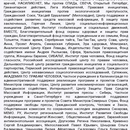
врачей, НАСИЛИЮ.НЕТ, Мы против СПИДа, СВЕЧА, Открытый Петербург,
Гуманитарное действие, Лига Избирателей, Правовая инициатива,
Гражданская инициатива против экологической преступности,
Гражданский Союз, "Хасдей Ерушалаим" (Милосердие), Центр поддержки и
содействия развитию средств массовой информации, В защиту прав
заключенных, Горячая Линия, Центр социально-информационных
инициатив Действие, Институт глобализации и социальных движений,
ВМЕСТЕ, Благотворительный фонд охраны здоровья и защиты прав
граждан, Благотворительный фонд помощи осужденным и их семьям, Фонд
Тольятти, Новое время, Серебряная тайга, Так-Так-Так, центр Сова, центр
Анна, Проект Апрель, Самарская губерния, Эра здоровья, Мемориал,
Аналитический Центр Юрия Левады, Издательство Парк Гагарина, Фонд
содействия имени Андрея Рылькова, Сфера, Уральская правозащитная
группа, Женщины Евразии, СИБАЛЬТ, Институт прав человека, Фонд защиты
гласности, Российский исследовательский центр по правам человека,
Дальневосточный центр развития гражданских инициатив и социального
партнерства, Пермский региональный правозащитный центр, Гражданское
действие, Центр независимых социологических исследований, Сутяжник,
АКАДЕМИЯ ПО ПРАВАМ ЧЕЛОВЕКА, Частное учреждение в Калининграде по
административной поддержке реализации программ и проектов Совета
Министров северных стран, Центр развития некоммерческих организаций,
Гражданское содействие, Интернешнл-Р, Центр Защиты Прав Средств
Массовой Информации, Институт развития прессы - Сибирь, Частное
учреждение в Санкт-Петербурге по административной поддержке
реализации программ и проектов Совета Министров Северных Стран, Фонд
поддержки свободы прессы, Гражданский контроль, Человек и Закон,
Общественная комиссия по сохранению наследия академика Сахарова,
МЕМО. РУ, Институт региональной прессы, Институт Развития Свободы
Информации, Экозащита!-Женсовет, Общественный вердикт, Евразийская
антимонопольная ассоциация, Дзугкоева Регина Николаевна, Кривенко
Сергей Владимирович, Милославский Павел Юрьевич, Шнырова Ольга
Вадимовна, Чанышева Лилия Айратовна, Сидорович Ольга Борисовна,