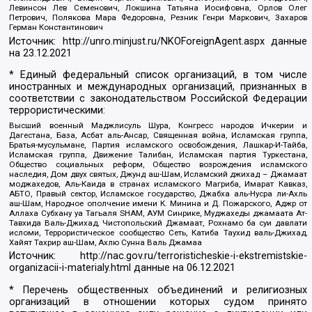
Левинсон Лев Семенович, Локшина Татьяна Иосифовна, Орлов Олег
Петрович, Полякова Мара Федоровна, Резник Генри Маркович, Захаров
Герман Константинович
Источник:
http://unro.minjust.ru/NKOForeignAgent.aspx
данные
на
23.12.2021
* Единый федеральный список организаций, в том числе
иностранных и международных организаций, признанных в
соответствии с законодательством Российской Федерации
террористическими:
Высший военный Маджлисуль Шура, Конгресс народов Ичкерии и
Дагестана, База, Асбат аль-Ансар, Священная война, Исламская группа,
Братья-мусульмане, Партия исламского освобождения, Лашкар-И-Тайба,
Исламская группа, Движение Талибан, Исламская партия Туркестана,
Общество социальных реформ, Общество возрождения исламского
наследия, Дом двух святых, Джунд аш-Шам, Исламский джихад – Джамаат
моджахедов, Аль-Каида в странах исламского Магриба, Имарат Кавказ,
АБТО, Правый сектор, Исламское государство, Джабха аль-Нусра ли-Ахль
аш-Шам, Народное ополчение имени К. Минина и Д. Пожарского, Аджр от
Аллаха Субхану уа Тагьаля SHAM, АУМ Синрике, Муджахеды джамаата Ат-
Тавхида Валь-Джихад, Чистопольский Джамаат, Рохнамо ба суи давлати
исломи, Террористическое сообщество Сеть, Катиба Таухид валь-Джихад,
Хайят Тахрир аш-Шам, Ахлю Сунна Валь Джамаа
Источник:
http://nac.gov.ru/terroristicheskie-i-ekstremistskie-
organizacii-i-materialy.html
данные на
06.12.2021
* Перечень общественных объединений и религиозных
организаций в отношении которых судом принято