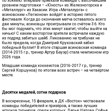
по хоккею. Впервые приехали команды с высочайшим
уровнем подготовки – «Юность» из Железногорска и
«Металлург» из Хакасии. Игра «Металлурга» с
асиновским «Легионом» войдёт в историю пятого
фестиваля. Когда до окончания матча оставалось всего
две минуты, асиновцы проигрывали со счётом 3:6. Кто
бы мог подумать, что этих минут хватит, чтобы выйти на
ничью! С каким восторгом зрители встречали каждую
из подряд забитых шайб. Ликованию на трибунах не
было предела, когда Дмитрий Круковский забил
победный буллит! В итоге старшая асиновская команда
(2014-2015 г.р., тренер Артур Бауэр) стала чемпионом игр
2026 года.
Младшая команда хоккеистов (2016-2017 г.р., тренер
Сергей Коршунов) по итогам всех встреч – на четвёртом
месте.
Десятки медалей, сотни подарков
В воскресенье, 15 февраля, в ДК «Восток» чествовали
команды победителей и призёров, а также лучших
игроков турниров, среди которых: Дарья Шатова, Софья