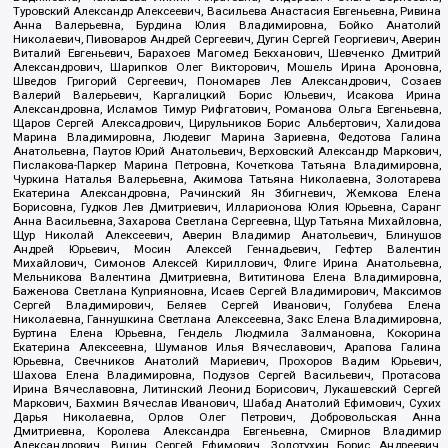
Туровский Александр Алексеевич, Васильева Анастасия Евгеньевна, Ривина
Анна Валерьевна, Бурдина Юлия Владимировна, Бойко Анатолий
Николаевич, Пивоваров Андрей Сергеевич, Дугин Сергей Георгиевич, Аверин
Виталий Евгеньевич, Барахоев Магомед Бекханович, Шевченко Дмитрий
Александрович, Шарипков Олег Викторович, Мошель Ирина Ароновна,
Шведов Григорий Сергеевич, Пономарев Лев Александрович, Созаев
Валерий Валерьевич, Каргалицкий Борис Юльевич, Исакова Ирина
Александровна, Исламов Тимур Рифгатович, Романова Ольга Евгеньевна,
Щаров Сергей Алексадрович, Цирульников Борис Альбертович, Халидова
Марина Владимировна, Людевиг Марина Зариевна, Федотова Галина
Анатольевна, Паутов Юрий Анатольевич, Верховский Александр Маркович,
Пислакова-Паркер Марина Петровна, Кочеткова Татьяна Владимировна,
Чуркина Наталья Валерьевна, Акимова Татьяна Николаевна, Золотарева
Екатерина Александровна, Рачинский Ян Збигневич, Жемкова Елена
Борисовна, Гудков Лев Дмитриевич, Илларионова Юлия Юрьевна, Саранг
Анна Васильевна, Захарова Светлана Сергеевна, Щур Татьяна Михайловна,
Щур Николай Алексеевич, Аверин Владимир Анатольевич, Блинушов
Андрей Юрьевич, Мосин Алексей Геннадьевич, Гефтер Валентин
Михайлович, Симонов Алексей Кириллович, Флиге Ирина Анатольевна,
Мельникова Валентина Дмитриевна, Вититинова Елена Владимировна,
Баженова Светлана Куприяновна, Исаев Сергей Владимирович, Максимов
Сергей Владимирович, Беляев Сергей Иванович, Голубева Елена
Николаевна, Ганнушкина Светлана Алексеевна, Закс Елена Владимировна,
Буртина Елена Юрьевна, Гендель Людмила Залмановна, Кокорина
Екатерина Алексеевна, Шуманов Илья Вячеславович, Арапова Галина
Юрьевна, Свечников Анатолий Мариевич, Прохоров Вадим Юрьевич,
Шахова Елена Владимировна, Подузов Сергей Васильевич, Протасова
Ирина Вячеславовна, Литинский Леонид Борисович, Лукашевский Сергей
Маркович, Бахмин Вячеслав Иванович, Шабад Анатолий Ефимович, Сухих
Дарья Николаевна, Орлов Олег Петрович, Добровольская Анна
Дмитриевна, Королева Александра Евгеньевна, Смирнов Владимир
Александрович, Вицин Сергей Ефимович, Золотухин Борис Андреевич,