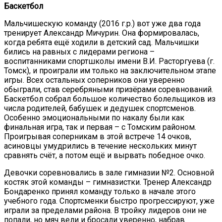
Баскетбол
Мальчишескую команду (2016 г.р.) вот уже два года
тренирует Александр Мичурин. Она формировалась,
когда ребята ещё ходили в детский сад. Мальчишки
бились на равных с лидерами региона –
воспитанниками спортшколы имени В.И. Расторгуева (г.
Томск), и проиграли им только на заключительном этапе
игры. Всех остальных соперников они уверенно
обыграли, став серебряными призёрами соревнований.
Баскетбол собрал большое количество болельщиков из
числа родителей, бабушек и дедушек спортсменов.
Особенно эмоциональными по накалу были как
финальная игра, так и первая – с Томским районом.
Проигрывая соперникам в этой встрече 14 очков,
асиновцы умудрились в течение нескольких минут
сравнять счёт, а потом ещё и вырвать победное очко.
Девочки соревновались в зале гимназии №2. Основной
костяк этой команды – гимназистки. Тренер Александр
Бондаренко принял команду только в начале этого
учебного года. Спортсменки быстро прогрессируют, уже
играли за пределами района. В тройку лидеров они не
попали, но мяч вели и бросали уверенно, набрав