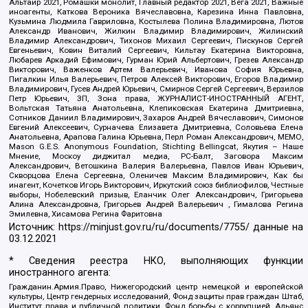
Альтаир 2021, Ромашки монолит, Главный редактор 2021, Вега 2021, Важные
иноагенты, Каткова Вероника Вячеславовна, Карезина Инна Павловна,
Кузьмина Людмила Гавриловна, Костылева Полина Владимировна, Лютов
Александр Иванович, Жилкин Владимир Владимирович, Жилинский
Владимир Александрович, Тихонов Михаил Сергеевич, Пискунов Сергей
Евгеньевич, Ковин Виталий Сергеевич, Кильтау Екатерина Викторовна,
Любарев Аркадий Ефимович, Гурман Юрий Альбертович, Грезев Александр
Викторович, Важенков Артем Валерьевич, Иванова София Юрьевна,
Пигалкин Илья Валерьевич, Петров Алексей Викторович, Егоров Владимир
Владимирович, Гусев Андрей Юрьевич, Смирнов Сергей Сергеевич, Верзилов
Петр Юрьевич, ЗП, Зона права, ЖУРНАЛИСТ-ИНОСТРАННЫЙ АГЕНТ,
Вольтская Татьяна Анатольевна, Клепиковская Екатерина Дмитриевна,
Сотников Даниил Владимирович, Захаров Андрей Вячеславович, Симонов
Евгений Алексеевич, Сурначева Елизавета Дмитриевна, Соловьева Елена
Анатольевна, Арапова Галина Юрьевна, Перл Роман Александрович, МЕМО,
Mason G.E.S. Anonymous Foundation, Stichting Bellingcat, Якутия – Наше
Мнение, Москоу диджитал медиа, РС-Балт, Заговора Максим
Александрович, Ветошкина Валерия Валерьевна, Павлов Иван Юрьевич,
Скворцова Елена Сергеевна, Оленичев Максим Владимирович, Как бы
инагент, Кочетков Игорь Викторович, Иркутский союз библиофилов, Честные
выборы, Нобелевский призыв, Еланчик Олег Александрович, Григорьева
Алина Александровна, Григорьев Андрей Валерьевич , Гималова Регина
Эмилевна, Хисамова Регина Фаритовна
Источник:
https://minjust.gov.ru/ru/documents/7755/
данные на
03.12.2021
* Сведения реестра НКО, выполняющих функции
иностранного агента:
Гражданин.Армия.Право, Нижегородский центр немецкой и европейской
культуры, Центр гендерных исследований, Фонд защиты прав граждан Штаб,
Институт права и публичной политики, Фонд борьбы с коррупцией, Альянс