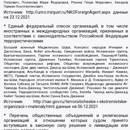
Петрович, Полякова Мара Федоровна, Резник Генри Маркович, Захаров
Герман Константинович
Источник:
http://unro.minjust.ru/NKOForeignAgent.aspx
данные
на
23.12.2021
* Единый федеральный список организаций, в том числе
иностранных и международных организаций, признанных в
соответствии с законодательством Российской Федерации
террористическими:
Высший военный Маджлисуль Шура, Конгресс народов Ичкерии и
Дагестана, База, Асбат аль-Ансар, Священная война, Исламская группа,
Братья-мусульмане, Партия исламского освобождения, Лашкар-И-Тайба,
Исламская группа, Движение Талибан, Исламская партия Туркестана,
Общество социальных реформ, Общество возрождения исламского
наследия, Дом двух святых, Джунд аш-Шам, Исламский джихад – Джамаат
моджахедов, Аль-Каида в странах исламского Магриба, Имарат Кавказ,
АБТО, Правый сектор, Исламское государство, Джабха аль-Нусра ли-Ахль
аш-Шам, Народное ополчение имени К. Минина и Д. Пожарского, Аджр от
Аллаха Субхану уа Тагьаля SHAM, АУМ Синрике, Муджахеды джамаата Ат-
Тавхида Валь-Джихад, Чистопольский Джамаат, Рохнамо ба суи давлати
исломи, Террористическое сообщество Сеть, Катиба Таухид валь-Джихад,
Хайят Тахрир аш-Шам, Ахлю Сунна Валь Джамаа
Источник:
http://nac.gov.ru/terroristicheskie-i-ekstremistskie-
organizacii-i-materialy.html
данные на
06.12.2021
* Перечень общественных объединений и религиозных
организаций в отношении которых судом принято
вступившее в законную силу решение о ликвидации или