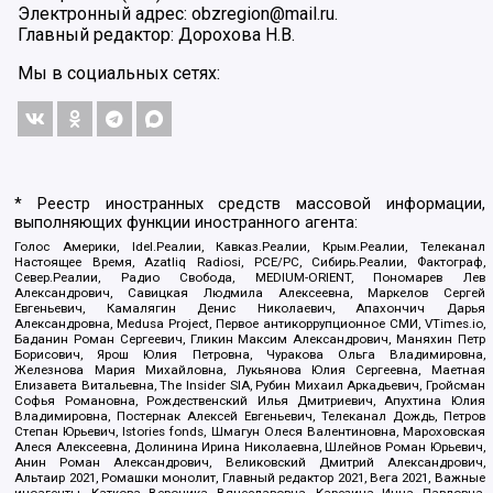
Электронный адрес: obzregion@mail.ru.
Главный редактор: Дорохова Н.В.
Мы в социальных сетях:
* Реестр иностранных средств массовой информации,
выполняющих функции иностранного агента:
Голос Америки, Idel.Реалии, Кавказ.Реалии, Крым.Реалии, Телеканал
Настоящее Время, Azatliq Radiosi, PCE/PC, Сибирь.Реалии, Фактограф,
Север.Реалии, Радио Свобода, MEDIUM-ORIENT, Пономарев Лев
Александрович, Савицкая Людмила Алексеевна, Маркелов Сергей
Евгеньевич, Камалягин Денис Николаевич, Апахончич Дарья
Александровна, Medusa Project, Первое антикоррупционное СМИ, VTimes.io,
Баданин Роман Сергеевич, Гликин Максим Александрович, Маняхин Петр
Борисович, Ярош Юлия Петровна, Чуракова Ольга Владимировна,
Железнова Мария Михайловна, Лукьянова Юлия Сергеевна, Маетная
Елизавета Витальевна, The Insider SIA, Рубин Михаил Аркадьевич, Гройсман
Софья Романовна, Рождественский Илья Дмитриевич, Апухтина Юлия
Владимировна, Постернак Алексей Евгеньевич, Телеканал Дождь, Петров
Степан Юрьевич, Istories fonds, Шмагун Олеся Валентиновна, Мароховская
Алеся Алексеевна, Долинина Ирина Николаевна, Шлейнов Роман Юрьевич,
Анин Роман Александрович, Великовский Дмитрий Александрович,
Альтаир 2021, Ромашки монолит, Главный редактор 2021, Вега 2021, Важные
иноагенты, Каткова Вероника Вячеславовна, Карезина Инна Павловна,