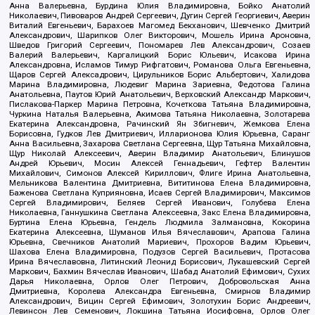
Анна Валерьевна, Бурдина Юлия Владимировна, Бойко Анатолий
Николаевич, Пивоваров Андрей Сергеевич, Дугин Сергей Георгиевич, Аверин
Виталий Евгеньевич, Барахоев Магомед Бекханович, Шевченко Дмитрий
Александрович, Шарипков Олег Викторович, Мошель Ирина Ароновна,
Шведов Григорий Сергеевич, Пономарев Лев Александрович, Созаев
Валерий Валерьевич, Каргалицкий Борис Юльевич, Исакова Ирина
Александровна, Исламов Тимур Рифгатович, Романова Ольга Евгеньевна,
Щаров Сергей Алексадрович, Цирульников Борис Альбертович, Халидова
Марина Владимировна, Людевиг Марина Зариевна, Федотова Галина
Анатольевна, Паутов Юрий Анатольевич, Верховский Александр Маркович,
Пислакова-Паркер Марина Петровна, Кочеткова Татьяна Владимировна,
Чуркина Наталья Валерьевна, Акимова Татьяна Николаевна, Золотарева
Екатерина Александровна, Рачинский Ян Збигневич, Жемкова Елена
Борисовна, Гудков Лев Дмитриевич, Илларионова Юлия Юрьевна, Саранг
Анна Васильевна, Захарова Светлана Сергеевна, Щур Татьяна Михайловна,
Щур Николай Алексеевич, Аверин Владимир Анатольевич, Блинушов
Андрей Юрьевич, Мосин Алексей Геннадьевич, Гефтер Валентин
Михайлович, Симонов Алексей Кириллович, Флиге Ирина Анатольевна,
Мельникова Валентина Дмитриевна, Вититинова Елена Владимировна,
Баженова Светлана Куприяновна, Исаев Сергей Владимирович, Максимов
Сергей Владимирович, Беляев Сергей Иванович, Голубева Елена
Николаевна, Ганнушкина Светлана Алексеевна, Закс Елена Владимировна,
Буртина Елена Юрьевна, Гендель Людмила Залмановна, Кокорина
Екатерина Алексеевна, Шуманов Илья Вячеславович, Арапова Галина
Юрьевна, Свечников Анатолий Мариевич, Прохоров Вадим Юрьевич,
Шахова Елена Владимировна, Подузов Сергей Васильевич, Протасова
Ирина Вячеславовна, Литинский Леонид Борисович, Лукашевский Сергей
Маркович, Бахмин Вячеслав Иванович, Шабад Анатолий Ефимович, Сухих
Дарья Николаевна, Орлов Олег Петрович, Добровольская Анна
Дмитриевна, Королева Александра Евгеньевна, Смирнов Владимир
Александрович, Вицин Сергей Ефимович, Золотухин Борис Андреевич,
Левинсон Лев Семенович, Локшина Татьяна Иосифовна, Орлов Олег