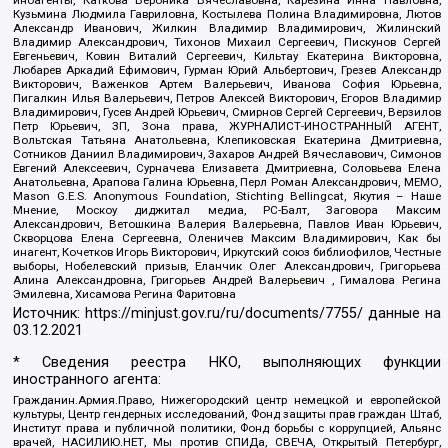
Кузьмина Людмила Гавриловна, Костылева Полина Владимировна, Лютов
Александр Иванович, Жилкин Владимир Владимирович, Жилинский
Владимир Александрович, Тихонов Михаил Сергеевич, Пискунов Сергей
Евгеньевич, Ковин Виталий Сергеевич, Кильтау Екатерина Викторовна,
Любарев Аркадий Ефимович, Гурман Юрий Альбертович, Грезев Александр
Викторович, Важенков Артем Валерьевич, Иванова София Юрьевна,
Пигалкин Илья Валерьевич, Петров Алексей Викторович, Егоров Владимир
Владимирович, Гусев Андрей Юрьевич, Смирнов Сергей Сергеевич, Верзилов
Петр Юрьевич, ЗП, Зона права, ЖУРНАЛИСТ-ИНОСТРАННЫЙ АГЕНТ,
Вольтская Татьяна Анатольевна, Клепиковская Екатерина Дмитриевна,
Сотников Даниил Владимирович, Захаров Андрей Вячеславович, Симонов
Евгений Алексеевич, Сурначева Елизавета Дмитриевна, Соловьева Елена
Анатольевна, Арапова Галина Юрьевна, Перл Роман Александрович, МЕМО,
Mason G.E.S. Anonymous Foundation, Stichting Bellingcat, Якутия – Наше
Мнение, Москоу диджитал медиа, РС-Балт, Заговора Максим
Александрович, Ветошкина Валерия Валерьевна, Павлов Иван Юрьевич,
Скворцова Елена Сергеевна, Оленичев Максим Владимирович, Как бы
инагент, Кочетков Игорь Викторович, Иркутский союз библиофилов, Честные
выборы, Нобелевский призыв, Еланчик Олег Александрович, Григорьева
Алина Александровна, Григорьев Андрей Валерьевич , Гималова Регина
Эмилевна, Хисамова Регина Фаритовна
Источник:
https://minjust.gov.ru/ru/documents/7755/
данные на
03.12.2021
* Сведения реестра НКО, выполняющих функции
иностранного агента:
Гражданин.Армия.Право, Нижегородский центр немецкой и европейской
культуры, Центр гендерных исследований, Фонд защиты прав граждан Штаб,
Институт права и публичной политики, Фонд борьбы с коррупцией, Альянс
врачей, НАСИЛИЮ.НЕТ, Мы против СПИДа, СВЕЧА, Открытый Петербург,