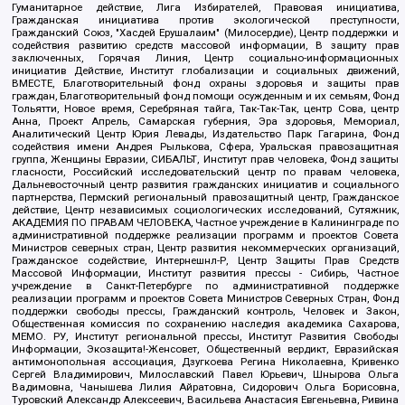
Гуманитарное действие, Лига Избирателей, Правовая инициатива,
Гражданская инициатива против экологической преступности,
Гражданский Союз, "Хасдей Ерушалаим" (Милосердие), Центр поддержки и
содействия развитию средств массовой информации, В защиту прав
заключенных, Горячая Линия, Центр социально-информационных
инициатив Действие, Институт глобализации и социальных движений,
ВМЕСТЕ, Благотворительный фонд охраны здоровья и защиты прав
граждан, Благотворительный фонд помощи осужденным и их семьям, Фонд
Тольятти, Новое время, Серебряная тайга, Так-Так-Так, центр Сова, центр
Анна, Проект Апрель, Самарская губерния, Эра здоровья, Мемориал,
Аналитический Центр Юрия Левады, Издательство Парк Гагарина, Фонд
содействия имени Андрея Рылькова, Сфера, Уральская правозащитная
группа, Женщины Евразии, СИБАЛЬТ, Институт прав человека, Фонд защиты
гласности, Российский исследовательский центр по правам человека,
Дальневосточный центр развития гражданских инициатив и социального
партнерства, Пермский региональный правозащитный центр, Гражданское
действие, Центр независимых социологических исследований, Сутяжник,
АКАДЕМИЯ ПО ПРАВАМ ЧЕЛОВЕКА, Частное учреждение в Калининграде по
административной поддержке реализации программ и проектов Совета
Министров северных стран, Центр развития некоммерческих организаций,
Гражданское содействие, Интернешнл-Р, Центр Защиты Прав Средств
Массовой Информации, Институт развития прессы - Сибирь, Частное
учреждение в Санкт-Петербурге по административной поддержке
реализации программ и проектов Совета Министров Северных Стран, Фонд
поддержки свободы прессы, Гражданский контроль, Человек и Закон,
Общественная комиссия по сохранению наследия академика Сахарова,
МЕМО. РУ, Институт региональной прессы, Институт Развития Свободы
Информации, Экозащита!-Женсовет, Общественный вердикт, Евразийская
антимонопольная ассоциация, Дзугкоева Регина Николаевна, Кривенко
Сергей Владимирович, Милославский Павел Юрьевич, Шнырова Ольга
Вадимовна, Чанышева Лилия Айратовна, Сидорович Ольга Борисовна,
Туровский Александр Алексеевич, Васильева Анастасия Евгеньевна, Ривина