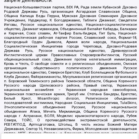
запрете деятельности:
Национал-большевистская партия, ВЕК РА, Рада земли Кубанской Духовно
Родовой Державы Русь, организация Асгардская Славянская Община,
Община Капища Веды Перуна, Мужская Духовная Семинария Духовное
Учреждение, Нурджулар, К Богодержавию, Таблиги Джамаат, Свидетели
Иеговы, Русское национальное единство, Национал-социалистическое
общество, Джамаат мувахидов, Объединенный Вилайат Кабарды, Балкарии
и Карачая, Союз славян, Ат-Такфир Валь-Хиджра, Пит Буль, Национал-
социалистическая рабочая партия России, Славянский союз, Формат-18,
Благородный Орден Дьявола, Армия воли народа, Национальная
Социалистическая Инициатива города Череповца, Духовно-Родовая
Держава Русь, Русское национальное единство, Древнерусской
Инглистической церкви Православных Староверов-Инглингов, Русский
общенациональный союз, Движение против нелегальной иммиграции,
Кровь и Честь, О свободе совести и о религиозных объединениях, Омская
организация общественного политического движения Русское
национальное единство, Северное Братство, Клуб Болельщиков Футбольного
Клуба Динамо, Файзрахманисты, Мусульманская религиозная организация
п. Боровский Тюменского района Тюменской области, Община Коренного
Русского народа Щелковского района, Правый сектор, Украинская
национальная ассамблея – Украинская народная самооборона,
Украинская повстанческая армия, Тризуб им. Степана Бандеры, Братство,
Белый Крест, Misanthropic division, Религиозное объединение
последователей инглиизма, Народная Социальная Инициатива, TulaSkins,
Этнополитическое объединение Русские, Русское национальное
объединение Атака, Мечеть Мирмамеда, Община Коренного Русского
народа г. Астрахани, ВОЛЯ, Меджлис крымскотатарского народа, Рубеж
Севера, ТОЙС, О противодействии экстремистской деятельности,
РЕВТАТПОД, Артподготовка, Штольц, В честь иконы Божией Матери
Державная, Сектор 16, Независимость, Фирма, Молодежная правозащитная
группа МПГ, Курсом Правды и Единения, Каракольская инициативная
группа, Автоград Крю, Союз Славянских Сил Руси, Алля-Аят,