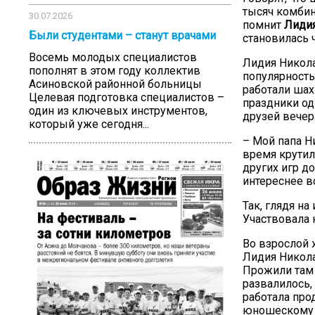
тысяч комбин
30.07.2026
помнит
Лиди
Были студентами – станут врачами
становилась 
Восемь молодых специалистов
Лидия Никола
пополнят в этом году коллектив
популярность
Асиновской районной больницы
работали шах
Целевая подготовка специалистов –
праздники од
один из ключевых инструментов,
друзей вечер
который уже сегодня...
– Мой папа Н
время крутил
других игр д
интереснее в
Так, глядя н
Участвовала 
Во взрослой 
Лидия Никола
Прожили там 
развалилось,
работала про
юношескому 