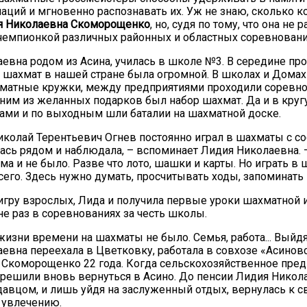
аций и мгновенно распознавать их. Уж не знаю, сколько 
я Николаевна Скоморощенко
, но, судя по тому, что она не р
чемпионкой различных районных и областных соревновани
евна родом из Асина, училась в школе №3. В середине пр
 шахмат в нашей стране была огромной. В школах и Дома
матные кружки, между предприятиями проходили соревно
ним из желанных подарков был набор шахмат. Да и в круг
ами и по выходным шли баталии на шахматной доске.
иколай Терентьевич Огнев постоянно играл в шахматы с сос
ась рядом и наблюдала, – вспоминает Лидия Николаевна. –
ома и не было. Разве что лото, шашки и карты. Но играть 
сего. Здесь нужно думать, просчитывать ходы, запоминать
а игру взрослых, Лида и получила первые уроки шахматной 
не раз в соревнованиях за честь школы.
жизни времени на шахматы не было. Семья, работа... Выйд
евна переехала в Цветковку, работала в совхозе «Асиновс
Скоморощенко 22 года. Когда сельскохозяйственное пред
 решили вновь вернуться в Асино. До пенсии Лидия Никол
давцом, и лишь уйдя на заслуженный отдых, вернулась к 
увлечению.