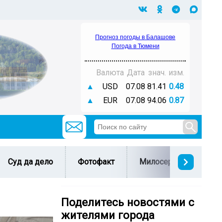
Прогноз погоды в Балашове
Погода в Тюмени
Валюта
Дата
знач.
изм.
▲
USD
07.08
81.41
0.48
▲
EUR
07.08
94.06
0.87
Суд да дело
Фотофакт
Милосердие
С 
Поделитесь новостями с
жителями города