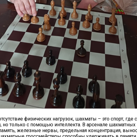
20.09.2017
Посмотреть...
отсутствие физических нагрузок, шахматы – это спорт, где
, но только с помощью интеллекта. В арсенале шахматных
память, железные нервы, предельная концентрация, вынос
 шахматные гроссмейстеры способны удерживать в памяти 