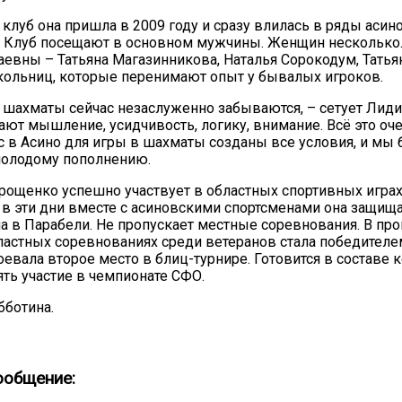
клуб она пришла в 2009 году и сразу влилась в ряды асин
. Клуб посещают в основном мужчины. Женщин несколько
евны – Татьяна Магазинникова, Наталья Сорокодум, Татьян
ольниц, которые перенимают опыт у бывалых игроков.
о шахматы сейчас незаслуженно забываются, – сетует Лиди
ают мышление, усидчивость, логику, внимание. Всё это оч
ас в Асино для игры в шахматы созданы все условия, и мы
молодому пополнению.
рощенко успешно участвует в областных спортивных игра
и в эти дни вместе с асиновскими спортсменами она защища
а в Парабели. Не пропускает местные соревнования. В пр
ластных соревнованиях среди ветеранов стала победителе
воевала второе место в блиц-турнире. Готовится в составе
ять участие в чемпионате СФО.
бботина.
ообщение: