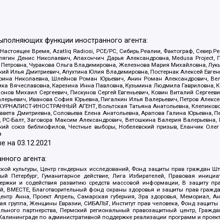
выполняющих функции иностранного агента:
 Настоящее Время, Azatliq Radiosi, PCE/PC, Сибирь.Реалии, Фактограф, Север
ягин Денис Николаевич, Апахончич Дарья Александровна, Medusa Project, П
етровна, Чуракова Ольга Владимировна, Железнова Мария Михайловна, Лукьян
й Илья Дмитриевич, Апухтина Юлия Владимировна, Постернак Алексей Евгеньев
рина Николаевна, Шлейнов Роман Юрьевич, Анин Роман Александрович, Вел
оника Вячеславовна, Карезина Инна Павловна, Кузьмина Людмила Гавриловна
ов Михаил Сергеевич, Пискунов Сергей Евгеньевич, Ковин Виталий Сергеевич
алерьевич, Иванова София Юрьевна, Пигалкин Илья Валерьевич, Петров Алексе
а, ЖУРНАЛИСТ-ИНОСТРАННЫЙ АГЕНТ, Вольтская Татьяна Анатольевна, Клепиков
авета Дмитриевна, Соловьева Елена Анатольевна, Арапова Галина Юрьевна, П
иа, РС-Балт, Заговора Максим Александрович, Ветошкина Валерия Валерьевна
ский союз библиофилов, Честные выборы, Нобелевский призыв, Еланчик Олег
а
е на
03.12.2021
нного агента:
ой культуры, Центр гендерных исследований, Фонд защиты прав граждан Шта
 Петербург, Гуманитарное действие, Лига Избирателей, Правовая инициат
держки и содействия развитию средств массовой информации, В защиту п
ий, ВМЕСТЕ, Благотворительный фонд охраны здоровья и защиты прав граж
, центр Анна, Проект Апрель, Самарская губерния, Эра здоровья, Мемориал,
я группа, Женщины Евразии, СИБАЛЬТ, Институт прав человека, Фонд защиты 
льного партнерства, Пермский региональный правозащитный центр, Граждан
лининграде по административной поддержке реализации программ и проекто