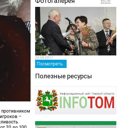
Фотогалерея
Все
20.09.2017
20.09.
Посмотреть...
Посм
Полезные ресурсы
 с противником
 игроков –
ливость.
от 20 до 100