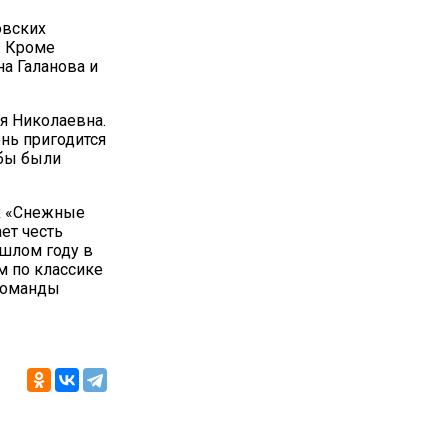
овских
. Кроме
а Галанова и
я Николаевна.
ень пригодится
 бы были
х «Снежные
ет честь
ошлом году в
м по классике
 команды