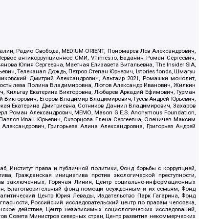
.Реалии, Радио Свобода, MEDIUM-ORIENT, Пономарев Лев Александрович,
ервое антикоррупционное СМИ, VTimes.io, Баданин Роман Сергеевич,
ова Юлия Сергеевна, Маетная Елизавета Витальевна, The Insider SIA,
ич, Телеканал Дождь, Петров Степан Юрьевич, Istories fonds, Шмагун
иковский Дмитрий Александрович, Альтаир 2021, Ромашки монолит,
, Костылева Полина Владимировна, Лютов Александр Иванович, Жилкин
, Кильтау Екатерина Викторовна, Любарев Аркадий Ефимович, Гурман
й Викторович, Егоров Владимир Владимирович, Гусев Андрей Юрьевич,
ская Екатерина Дмитриевна, Сотников Даниил Владимирович, Захаров
ерл Роман Александрович, МЕМО, Mason G.E.S. Anonymous Foundation,
, Павлов Иван Юрьевич, Скворцова Елена Сергеевна, Оленичев Максим
 Александрович, Григорьева Алина Александровна, Григорьев Андрей
б, Институт права и публичной политики, Фонд борьбы с коррупцией,
ива, Гражданская инициатива против экологической преступности,
рав заключенных, Горячая Линия, Центр социально-информационных
дан, Благотворительный фонд помощи осужденным и их семьям, Фонд
 Аналитический Центр Юрия Левады, Издательство Парк Гагарина, Фонд
гласности, Российский исследовательский центр по правам человека,
ское действие, Центр независимых социологических исследований,
в Совета Министров северных стран, Центр развития некоммерческих