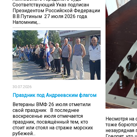
Соответствующий Указ подписан
Президентом Российской Федерации
В.В.Путиным 27 июля 2026 года.
Напомним,...
30.07.2026
Праздник под Андреевским флагом
Ветераны ВМФ 26 июля отметили
свой праздник В последнее
воскресенье июля отмечается
Несмотря на 
праздник, посвящённый тем, кто
тоже борются
стоит или стоял на страже морских
незаурядная 
рубежей...
Говорят, что