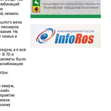
комбинаций
аз
й, немало.
ошлого века
х пионеров
вания. На
у семьи и
едом, а я всё
 В 70-е
в шахматы было
 комбинации.
игры.
я замуж,
кий».
приятие
аевна
своему