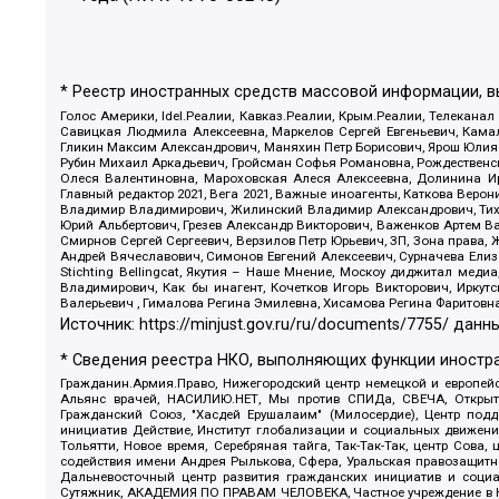
* Реестр иностранных средств массовой информации, 
Голос Америки, Idel.Реалии, Кавказ.Реалии, Крым.Реалии, Телеканал
Савицкая Людмила Алексеевна, Маркелов Сергей Евгеньевич, Камал
Гликин Максим Александрович, Маняхин Петр Борисович, Ярош Юлия П
Рубин Михаил Аркадьевич, Гройсман Софья Романовна, Рождественски
Олеся Валентиновна, Мароховская Алеся Алексеевна, Долинина И
Главный редактор 2021, Вега 2021, Важные иноагенты, Каткова Вер
Владимир Владимирович, Жилинский Владимир Александрович, Тихон
Юрий Альбертович, Грезев Александр Викторович, Важенков Артем В
Смирнов Сергей Сергеевич, Верзилов Петр Юрьевич, ЗП, Зона прав
Андрей Вячеславович, Симонов Евгений Алексеевич, Сурначева Елиз
Stichting Bellingcat, Якутия – Наше Мнение, Москоу диджитал мед
Владимирович, Как бы инагент, Кочетков Игорь Викторович, Иркут
Валерьевич , Гималова Регина Эмилевна, Хисамова Регина Фаритовн
Источник:
https://minjust.gov.ru/ru/documents/7755/
данны
* Сведения реестра НКО, выполняющих функции иностра
Гражданин.Армия.Право, Нижегородский центр немецкой и европейск
Альянс врачей, НАСИЛИЮ.НЕТ, Мы против СПИДа, СВЕЧА, Открытый
Гражданский Союз, "Хасдей Ерушалаим" (Милосердие), Центр под
инициатив Действие, Институт глобализации и социальных движен
Тольятти, Новое время, Серебряная тайга, Так-Так-Так, центр Сова
содействия имени Андрея Рылькова, Сфера, Уральская правозащитна
Дальневосточный центр развития гражданских инициатив и социа
Сутяжник, АКАДЕМИЯ ПО ПРАВАМ ЧЕЛОВЕКА, Частное учреждение в Ка