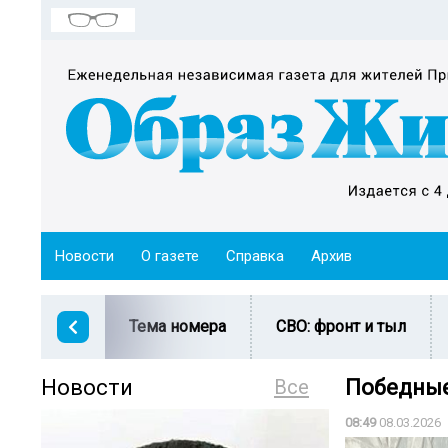
Новости
О газете
Справка
Архив
Тема номера
СВО: фронт и тыл
Новости
Все
Победные
08:49
08.03.2026