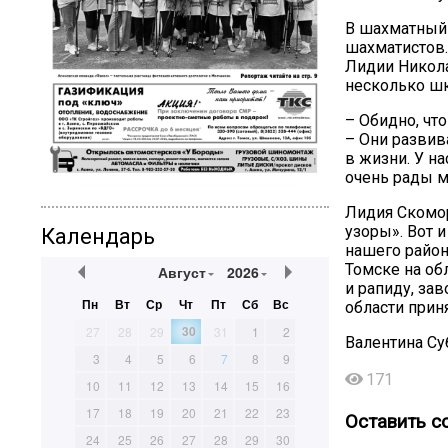
В шахматный 
шахматистов
Лидии Никола
несколько шк
– Обидно, чт
– Они развив
в жизни. У н
очень рады 
Лидия Скомо
узоры». Вот 
Календарь
нашего район
Томске на об
Август
2026
и рапиду, за
Пн
Вт
Ср
Чт
Пт
Сб
Вс
области прин
30
27
28
29
31
1
2
Валентина Су
3
4
5
6
7
8
9
171
10
11
12
13
14
15
16
17
18
19
20
21
22
23
Оставить с
24
25
26
27
28
29
30