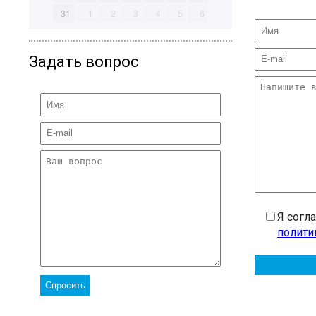
31
1
2
3
4
5
6
Задать вопрос
Я согл
полити