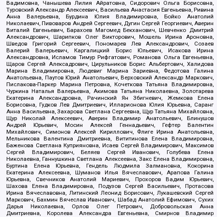
Вадимовна, Чанышева Лилия Айратовна, Сидорович Ольга Борисовна,
Туровский Александр Алексеевич, Васильева Анастасия Евгеньевна, Ривина
Анна Валерьевна, Бурдина Юлия Владимировна, Бойко Анатолий
Николаевич, Пивоваров Андрей Сергеевич, Дугин Сергей Георгиевич, Аверин
Виталий Евгеньевич, Барахоев Магомед Бекханович, Шевченко Дмитрий
Александрович, Шарипков Олег Викторович, Мошель Ирина Ароновна,
Шведов Григорий Сергеевич, Пономарев Лев Александрович, Созаев
Валерий Валерьевич, Каргалицкий Борис Юльевич, Исакова Ирина
Александровна, Исламов Тимур Рифгатович, Романова Ольга Евгеньевна,
Щаров Сергей Алексадрович, Цирульников Борис Альбертович, Халидова
Марина Владимировна, Людевиг Марина Зариевна, Федотова Галина
Анатольевна, Паутов Юрий Анатольевич, Верховский Александр Маркович,
Пислакова-Паркер Марина Петровна, Кочеткова Татьяна Владимировна,
Чуркина Наталья Валерьевна, Акимова Татьяна Николаевна, Золотарева
Екатерина Александровна, Рачинский Ян Збигневич, Жемкова Елена
Борисовна, Гудков Лев Дмитриевич, Илларионова Юлия Юрьевна, Саранг
Анна Васильевна, Захарова Светлана Сергеевна, Щур Татьяна Михайловна,
Щур Николай Алексеевич, Аверин Владимир Анатольевич, Блинушов
Андрей Юрьевич, Мосин Алексей Геннадьевич, Гефтер Валентин
Михайлович, Симонов Алексей Кириллович, Флиге Ирина Анатольевна,
Мельникова Валентина Дмитриевна, Вититинова Елена Владимировна,
Баженова Светлана Куприяновна, Исаев Сергей Владимирович, Максимов
Сергей Владимирович, Беляев Сергей Иванович, Голубева Елена
Николаевна, Ганнушкина Светлана Алексеевна, Закс Елена Владимировна,
Буртина Елена Юрьевна, Гендель Людмила Залмановна, Кокорина
Екатерина Алексеевна, Шуманов Илья Вячеславович, Арапова Галина
Юрьевна, Свечников Анатолий Мариевич, Прохоров Вадим Юрьевич,
Шахова Елена Владимировна, Подузов Сергей Васильевич, Протасова
Ирина Вячеславовна, Литинский Леонид Борисович, Лукашевский Сергей
Маркович, Бахмин Вячеслав Иванович, Шабад Анатолий Ефимович, Сухих
Дарья Николаевна, Орлов Олег Петрович, Добровольская Анна
Дмитриевна, Королева Александра Евгеньевна, Смирнов Владимир