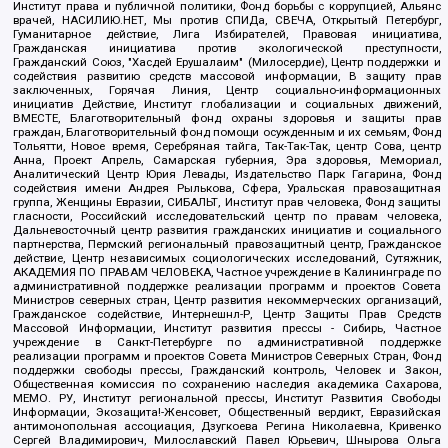
Институт права и публичной политики, Фонд борьбы с коррупцией, Альянс
врачей, НАСИЛИЮ.НЕТ, Мы против СПИДа, СВЕЧА, Открытый Петербург,
Гуманитарное действие, Лига Избирателей, Правовая инициатива,
Гражданская инициатива против экологической преступности,
Гражданский Союз, "Хасдей Ерушалаим" (Милосердие), Центр поддержки и
содействия развитию средств массовой информации, В защиту прав
заключенных, Горячая Линия, Центр социально-информационных
инициатив Действие, Институт глобализации и социальных движений,
ВМЕСТЕ, Благотворительный фонд охраны здоровья и защиты прав
граждан, Благотворительный фонд помощи осужденным и их семьям, Фонд
Тольятти, Новое время, Серебряная тайга, Так-Так-Так, центр Сова, центр
Анна, Проект Апрель, Самарская губерния, Эра здоровья, Мемориал,
Аналитический Центр Юрия Левады, Издательство Парк Гагарина, Фонд
содействия имени Андрея Рылькова, Сфера, Уральская правозащитная
группа, Женщины Евразии, СИБАЛЬТ, Институт прав человека, Фонд защиты
гласности, Российский исследовательский центр по правам человека,
Дальневосточный центр развития гражданских инициатив и социального
партнерства, Пермский региональный правозащитный центр, Гражданское
действие, Центр независимых социологических исследований, Сутяжник,
АКАДЕМИЯ ПО ПРАВАМ ЧЕЛОВЕКА, Частное учреждение в Калининграде по
административной поддержке реализации программ и проектов Совета
Министров северных стран, Центр развития некоммерческих организаций,
Гражданское содействие, Интернешнл-Р, Центр Защиты Прав Средств
Массовой Информации, Институт развития прессы - Сибирь, Частное
учреждение в Санкт-Петербурге по административной поддержке
реализации программ и проектов Совета Министров Северных Стран, Фонд
поддержки свободы прессы, Гражданский контроль, Человек и Закон,
Общественная комиссия по сохранению наследия академика Сахарова,
МЕМО. РУ, Институт региональной прессы, Институт Развития Свободы
Информации, Экозащита!-Женсовет, Общественный вердикт, Евразийская
антимонопольная ассоциация, Дзугкоева Регина Николаевна, Кривенко
Сергей Владимирович, Милославский Павел Юрьевич, Шнырова Ольга