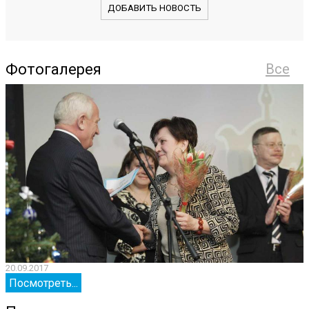
ДОБАВИТЬ НОВОСТЬ
Фотогалерея
Все
20.09.2017
2
Посмотреть...