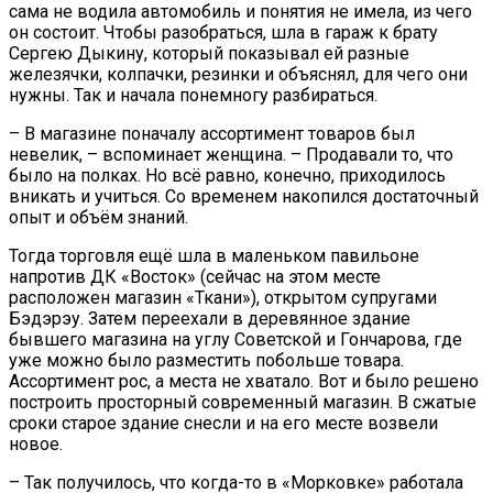
сама не водила автомобиль и понятия не имела, из чего
он состоит. Чтобы разобраться, шла в гараж к брату
Сергею Дыкину, который показывал ей разные
железячки, колпачки, резинки и объяснял, для чего они
нужны. Так и начала понемногу разбираться.
– В магазине поначалу ассортимент товаров был
невелик, – вспоминает женщина. – Продавали то, что
было на полках. Но всё равно, конечно, приходилось
вникать и учиться. Со временем накопился достаточный
опыт и объём знаний.
Тогда торговля ещё шла в маленьком павильоне
напротив ДК «Восток» (сейчас на этом месте
расположен магазин «Ткани»), открытом супругами
Бэдэрэу. Затем переехали в деревянное здание
бывшего магазина на углу Советской и Гончарова, где
уже можно было разместить побольше товара.
Ассортимент рос, а места не хватало. Вот и было решено
построить просторный современный магазин. В сжатые
сроки старое здание снесли и на его месте возвели
новое.
– Так получилось, что когда-то в «Морковке» работала