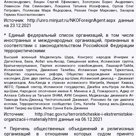
Александрович, Вицин Сергей Ефимович, Золотухин Борис Андреевич,
Левинсон Лев Семенович, Локшина Татьяна Иосифовна, Орлов Олег
Петрович, Полякова Мара Федоровна, Резник Генри Маркович, Захаров
Герман Константинович
Источник:
http://unro.minjust.ru/NKOForeignAgent.aspx
данные
на
23.12.2021
* Единый федеральный список организаций, в том числе
иностранных и международных организаций, признанных в
соответствии с законодательством Российской Федерации
террористическими:
Высший военный Маджлисуль Шура, Конгресс народов Ичкерии и
Дагестана, База, Асбат аль-Ансар, Священная война, Исламская группа,
Братья-мусульмане, Партия исламского освобождения, Лашкар-И-Тайба,
Исламская группа, Движение Талибан, Исламская партия Туркестана,
Общество социальных реформ, Общество возрождения исламского
наследия, Дом двух святых, Джунд аш-Шам, Исламский джихад – Джамаат
моджахедов, Аль-Каида в странах исламского Магриба, Имарат Кавказ,
АБТО, Правый сектор, Исламское государство, Джабха аль-Нусра ли-Ахль
аш-Шам, Народное ополчение имени К. Минина и Д. Пожарского, Аджр от
Аллаха Субхану уа Тагьаля SHAM, АУМ Синрике, Муджахеды джамаата Ат-
Тавхида Валь-Джихад, Чистопольский Джамаат, Рохнамо ба суи давлати
исломи, Террористическое сообщество Сеть, Катиба Таухид валь-Джихад,
Хайят Тахрир аш-Шам, Ахлю Сунна Валь Джамаа
Источник:
http://nac.gov.ru/terroristicheskie-i-ekstremistskie-
organizacii-i-materialy.html
данные на
06.12.2021
* Перечень общественных объединений и религиозных
организаций в отношении которых судом принято