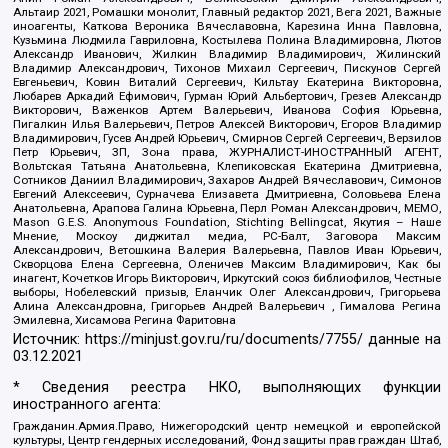
Альтаир 2021, Ромашки монолит, Главный редактор 2021, Вега 2021, Важные
иноагенты, Каткова Вероника Вячеславовна, Карезина Инна Павловна,
Кузьмина Людмила Гавриловна, Костылева Полина Владимировна, Лютов
Александр Иванович, Жилкин Владимир Владимирович, Жилинский
Владимир Александрович, Тихонов Михаил Сергеевич, Пискунов Сергей
Евгеньевич, Ковин Виталий Сергеевич, Кильтау Екатерина Викторовна,
Любарев Аркадий Ефимович, Гурман Юрий Альбертович, Грезев Александр
Викторович, Важенков Артем Валерьевич, Иванова София Юрьевна,
Пигалкин Илья Валерьевич, Петров Алексей Викторович, Егоров Владимир
Владимирович, Гусев Андрей Юрьевич, Смирнов Сергей Сергеевич, Верзилов
Петр Юрьевич, ЗП, Зона права, ЖУРНАЛИСТ-ИНОСТРАННЫЙ АГЕНТ,
Вольтская Татьяна Анатольевна, Клепиковская Екатерина Дмитриевна,
Сотников Даниил Владимирович, Захаров Андрей Вячеславович, Симонов
Евгений Алексеевич, Сурначева Елизавета Дмитриевна, Соловьева Елена
Анатольевна, Арапова Галина Юрьевна, Перл Роман Александрович, МЕМО,
Mason G.E.S. Anonymous Foundation, Stichting Bellingcat, Якутия – Наше
Мнение, Москоу диджитал медиа, РС-Балт, Заговора Максим
Александрович, Ветошкина Валерия Валерьевна, Павлов Иван Юрьевич,
Скворцова Елена Сергеевна, Оленичев Максим Владимирович, Как бы
инагент, Кочетков Игорь Викторович, Иркутский союз библиофилов, Честные
выборы, Нобелевский призыв, Еланчик Олег Александрович, Григорьева
Алина Александровна, Григорьев Андрей Валерьевич , Гималова Регина
Эмилевна, Хисамова Регина Фаритовна
Источник:
https://minjust.gov.ru/ru/documents/7755/
данные на
03.12.2021
* Сведения реестра НКО, выполняющих функции
иностранного агента:
Гражданин.Армия.Право, Нижегородский центр немецкой и европейской
культуры, Центр гендерных исследований, Фонд защиты прав граждан Штаб,