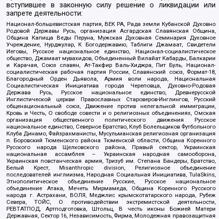
вступившее в законную силу решение о ликвидации или
запрете деятельности:
Национал-большевистская партия, ВЕК РА, Рада земли Кубанской Духовно
Родовой Державы Русь, организация Асгардская Славянская Община,
Община Капища Веды Перуна, Мужская Духовная Семинария Духовное
Учреждение, Нурджулар, К Богодержавию, Таблиги Джамаат, Свидетели
Иеговы, Русское национальное единство, Национал-социалистическое
общество, Джамаат мувахидов, Объединенный Вилайат Кабарды, Балкарии
и Карачая, Союз славян, Ат-Такфир Валь-Хиджра, Пит Буль, Национал-
социалистическая рабочая партия России, Славянский союз, Формат-18,
Благородный Орден Дьявола, Армия воли народа, Национальная
Социалистическая Инициатива города Череповца, Духовно-Родовая
Держава Русь, Русское национальное единство, Древнерусской
Инглистической церкви Православных Староверов-Инглингов, Русский
общенациональный союз, Движение против нелегальной иммиграции,
Кровь и Честь, О свободе совести и о религиозных объединениях, Омская
организация общественного политического движения Русское
национальное единство, Северное Братство, Клуб Болельщиков Футбольного
Клуба Динамо, Файзрахманисты, Мусульманская религиозная организация
п. Боровский Тюменского района Тюменской области, Община Коренного
Русского народа Щелковского района, Правый сектор, Украинская
национальная ассамблея – Украинская народная самооборона,
Украинская повстанческая армия, Тризуб им. Степана Бандеры, Братство,
Белый Крест, Misanthropic division, Религиозное объединение
последователей инглиизма, Народная Социальная Инициатива, TulaSkins,
Этнополитическое объединение Русские, Русское национальное
объединение Атака, Мечеть Мирмамеда, Община Коренного Русского
народа г. Астрахани, ВОЛЯ, Меджлис крымскотатарского народа, Рубеж
Севера, ТОЙС, О противодействии экстремистской деятельности,
РЕВТАТПОД, Артподготовка, Штольц, В честь иконы Божией Матери
Державная, Сектор 16, Независимость, Фирма, Молодежная правозащитная