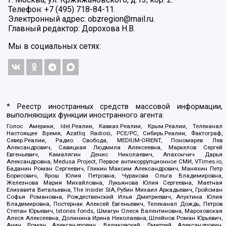
Телефон: +7 (495) 718-84-11.
Электронный адрес: obzregion@mail.ru.
Главный редактор: Дорохова Н.В.
Мы в социальных сетях:
* Реестр иностранных средств массовой информации,
выполняющих функции иностранного агента:
Голос Америки, Idel.Реалии, Кавказ.Реалии, Крым.Реалии, Телеканал
Настоящее Время, Azatliq Radiosi, PCE/PC, Сибирь.Реалии, Фактограф,
Север.Реалии, Радио Свобода, MEDIUM-ORIENT, Пономарев Лев
Александрович, Савицкая Людмила Алексеевна, Маркелов Сергей
Евгеньевич, Камалягин Денис Николаевич, Апахончич Дарья
Александровна, Medusa Project, Первое антикоррупционное СМИ, VTimes.io,
Баданин Роман Сергеевич, Гликин Максим Александрович, Маняхин Петр
Борисович, Ярош Юлия Петровна, Чуракова Ольга Владимировна,
Железнова Мария Михайловна, Лукьянова Юлия Сергеевна, Маетная
Елизавета Витальевна, The Insider SIA, Рубин Михаил Аркадьевич, Гройсман
Софья Романовна, Рождественский Илья Дмитриевич, Апухтина Юлия
Владимировна, Постернак Алексей Евгеньевич, Телеканал Дождь, Петров
Степан Юрьевич, Istories fonds, Шмагун Олеся Валентиновна, Мароховская
Алеся Алексеевна, Долинина Ирина Николаевна, Шлейнов Роман Юрьевич,
Анин Роман Александрович, Великовский Дмитрий Александрович,