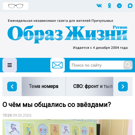
Тема номера
СВО: фронт и тыл
Ми
О чём мы общались со звёздами?
10:26
09.03.2026