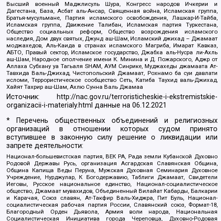
Высший военный Маджлисуль Шура, Конгресс народов Ичкерии и
Дагестана, База, Асбат аль-Ансар, Священная война, Исламская группа,
Братья-мусульмане, Партия исламского освобождения, Лашкар-И-Тайба,
Исламская группа, Движение Талибан, Исламская партия Туркестана,
Общество социальных реформ, Общество возрождения исламского
наследия, Дом двух святых, Джунд аш-Шам, Исламский джихад – Джамаат
моджахедов, Аль-Каида в странах исламского Магриба, Имарат Кавказ,
АБТО, Правый сектор, Исламское государство, Джабха аль-Нусра ли-Ахль
аш-Шам, Народное ополчение имени К. Минина и Д. Пожарского, Аджр от
Аллаха Субхану уа Тагьаля SHAM, АУМ Синрике, Муджахеды джамаата Ат-
Тавхида Валь-Джихад, Чистопольский Джамаат, Рохнамо ба суи давлати
исломи, Террористическое сообщество Сеть, Катиба Таухид валь-Джихад,
Хайят Тахрир аш-Шам, Ахлю Сунна Валь Джамаа
Источник:
http://nac.gov.ru/terroristicheskie-i-ekstremistskie-
organizacii-i-materialy.html
данные на
06.12.2021
* Перечень общественных объединений и религиозных
организаций в отношении которых судом принято
вступившее в законную силу решение о ликвидации или
запрете деятельности:
Национал-большевистская партия, ВЕК РА, Рада земли Кубанской Духовно
Родовой Державы Русь, организация Асгардская Славянская Община,
Община Капища Веды Перуна, Мужская Духовная Семинария Духовное
Учреждение, Нурджулар, К Богодержавию, Таблиги Джамаат, Свидетели
Иеговы, Русское национальное единство, Национал-социалистическое
общество, Джамаат мувахидов, Объединенный Вилайат Кабарды, Балкарии
и Карачая, Союз славян, Ат-Такфир Валь-Хиджра, Пит Буль, Национал-
социалистическая рабочая партия России, Славянский союз, Формат-18,
Благородный Орден Дьявола, Армия воли народа, Национальная
Социалистическая Инициатива города Череповца, Духовно-Родовая