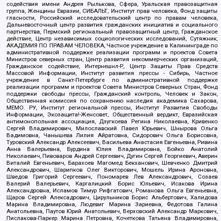
содействия имени Андрея Рылькова, Сфера, Уральская правозащитная
группа, Женщины Евразии, СИБАЛЬТ, Институт прав человека, Фонд защиты
гласности, Российский исследовательский центр по правам человека,
Дальневосточный центр развития гражданских инициатив и социального
партнерства, Пермский региональный правозащитный центр, Гражданское
действие, Центр независимых социологических исследований, Сутяжник,
АКАДЕМИЯ ПО ПРАВАМ ЧЕЛОВЕКА, Частное учреждение в Калининграде по
административной поддержке реализации программ и проектов Совета
Министров северных стран, Центр развития некоммерческих организаций,
Гражданское содействие, Интернешнл-Р, Центр Защиты Прав Средств
Массовой Информации, Институт развития прессы - Сибирь, Частное
учреждение в Санкт-Петербурге по административной поддержке
реализации программ и проектов Совета Министров Северных Стран, Фонд
поддержки свободы прессы, Гражданский контроль, Человек и Закон,
Общественная комиссия по сохранению наследия академика Сахарова,
МЕМО. РУ, Институт региональной прессы, Институт Развития Свободы
Информации, Экозащита!-Женсовет, Общественный вердикт, Евразийская
антимонопольная ассоциация, Дзугкоева Регина Николаевна, Кривенко
Сергей Владимирович, Милославский Павел Юрьевич, Шнырова Ольга
Вадимовна, Чанышева Лилия Айратовна, Сидорович Ольга Борисовна,
Туровский Александр Алексеевич, Васильева Анастасия Евгеньевна, Ривина
Анна Валерьевна, Бурдина Юлия Владимировна, Бойко Анатолий
Николаевич, Пивоваров Андрей Сергеевич, Дугин Сергей Георгиевич, Аверин
Виталий Евгеньевич, Барахоев Магомед Бекханович, Шевченко Дмитрий
Александрович, Шарипков Олег Викторович, Мошель Ирина Ароновна,
Шведов Григорий Сергеевич, Пономарев Лев Александрович, Созаев
Валерий Валерьевич, Каргалицкий Борис Юльевич, Исакова Ирина
Александровна, Исламов Тимур Рифгатович, Романова Ольга Евгеньевна,
Щаров Сергей Алексадрович, Цирульников Борис Альбертович, Халидова
Марина Владимировна, Людевиг Марина Зариевна, Федотова Галина
Анатольевна, Паутов Юрий Анатольевич, Верховский Александр Маркович,
Пислакова-Паркер Марина Петровна, Кочеткова Татьяна Владимировна,