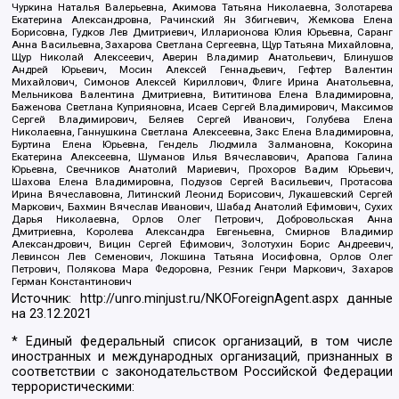
Чуркина Наталья Валерьевна, Акимова Татьяна Николаевна, Золотарева
Екатерина Александровна, Рачинский Ян Збигневич, Жемкова Елена
Борисовна, Гудков Лев Дмитриевич, Илларионова Юлия Юрьевна, Саранг
Анна Васильевна, Захарова Светлана Сергеевна, Щур Татьяна Михайловна,
Щур Николай Алексеевич, Аверин Владимир Анатольевич, Блинушов
Андрей Юрьевич, Мосин Алексей Геннадьевич, Гефтер Валентин
Михайлович, Симонов Алексей Кириллович, Флиге Ирина Анатольевна,
Мельникова Валентина Дмитриевна, Вититинова Елена Владимировна,
Баженова Светлана Куприяновна, Исаев Сергей Владимирович, Максимов
Сергей Владимирович, Беляев Сергей Иванович, Голубева Елена
Николаевна, Ганнушкина Светлана Алексеевна, Закс Елена Владимировна,
Буртина Елена Юрьевна, Гендель Людмила Залмановна, Кокорина
Екатерина Алексеевна, Шуманов Илья Вячеславович, Арапова Галина
Юрьевна, Свечников Анатолий Мариевич, Прохоров Вадим Юрьевич,
Шахова Елена Владимировна, Подузов Сергей Васильевич, Протасова
Ирина Вячеславовна, Литинский Леонид Борисович, Лукашевский Сергей
Маркович, Бахмин Вячеслав Иванович, Шабад Анатолий Ефимович, Сухих
Дарья Николаевна, Орлов Олег Петрович, Добровольская Анна
Дмитриевна, Королева Александра Евгеньевна, Смирнов Владимир
Александрович, Вицин Сергей Ефимович, Золотухин Борис Андреевич,
Левинсон Лев Семенович, Локшина Татьяна Иосифовна, Орлов Олег
Петрович, Полякова Мара Федоровна, Резник Генри Маркович, Захаров
Герман Константинович
Источник:
http://unro.minjust.ru/NKOForeignAgent.aspx
данные
на
23.12.2021
* Единый федеральный список организаций, в том числе
иностранных и международных организаций, признанных в
соответствии с законодательством Российской Федерации
террористическими: