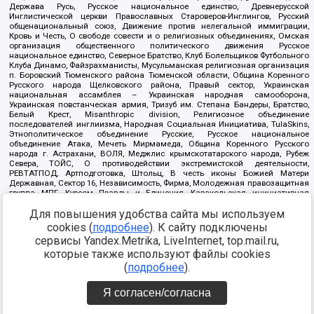
Держава Русь, Русское национальное единство, Древнерусской
Инглистической церкви Православных Староверов-Инглингов, Русский
общенациональный союз, Движение против нелегальной иммиграции,
Кровь и Честь, О свободе совести и о религиозных объединениях, Омская
организация общественного политического движения Русское
национальное единство, Северное Братство, Клуб Болельщиков Футбольного
Клуба Динамо, Файзрахманисты, Мусульманская религиозная организация
п. Боровский Тюменского района Тюменской области, Община Коренного
Русского народа Щелковского района, Правый сектор, Украинская
национальная ассамблея – Украинская народная самооборона,
Украинская повстанческая армия, Тризуб им. Степана Бандеры, Братство,
Белый Крест, Misanthropic division, Религиозное объединение
последователей инглиизма, Народная Социальная Инициатива, TulaSkins,
Этнополитическое объединение Русские, Русское национальное
объединение Атака, Мечеть Мирмамеда, Община Коренного Русского
народа г. Астрахани, ВОЛЯ, Меджлис крымскотатарского народа, Рубеж
Севера, ТОЙС, О противодействии экстремистской деятельности,
РЕВТАТПОД, Артподготовка, Штольц, В честь иконы Божией Матери
Державная, Сектор 16, Независимость, Фирма, Молодежная правозащитная
группа МПГ, Курсом Правды и Единения, Каракольская инициативная
группа, Автоград Крю, Союз Славянских Сил Руси, Алля-Аят,
Благотворительный пансионат Ак Умут, Русская республика Русь,
Для повышения удобства сайта мы используем
Арестантское уголовное единство, Башкорт, Нация и свобода, W.H.С., Фалунь
cookies (
подробнее
). К сайту подключены
Дафа, Иртыш Ultras, Русский Патриотический клуб-Новокузнецк/РПК,
сервисы Yandex.Metrika, LiveInternet, top.mail.ru,
Сибирский державный союз, Фонд борьбы с коррупцией, Фонд защиты прав
граждан, Штабы Навального, Совет граждан СССР Прикубанского округа г.
которые также используют файлы cookies
Краснодара
(
подробнее
).
Источник:
https://minjust.gov.ru/ru/documents/7822/
данные на
08.12.2021
Я согласен/согласна