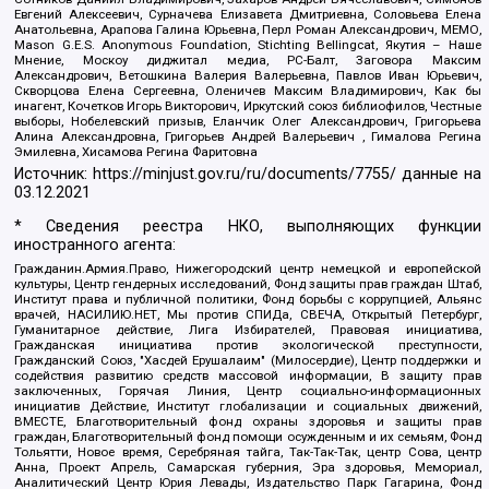
Евгений Алексеевич, Сурначева Елизавета Дмитриевна, Соловьева Елена
Анатольевна, Арапова Галина Юрьевна, Перл Роман Александрович, МЕМО,
Mason G.E.S. Anonymous Foundation, Stichting Bellingcat, Якутия – Наше
Мнение, Москоу диджитал медиа, РС-Балт, Заговора Максим
Александрович, Ветошкина Валерия Валерьевна, Павлов Иван Юрьевич,
Скворцова Елена Сергеевна, Оленичев Максим Владимирович, Как бы
инагент, Кочетков Игорь Викторович, Иркутский союз библиофилов, Честные
выборы, Нобелевский призыв, Еланчик Олег Александрович, Григорьева
Алина Александровна, Григорьев Андрей Валерьевич , Гималова Регина
Эмилевна, Хисамова Регина Фаритовна
Источник:
https://minjust.gov.ru/ru/documents/7755/
данные на
03.12.2021
* Сведения реестра НКО, выполняющих функции
иностранного агента:
Гражданин.Армия.Право, Нижегородский центр немецкой и европейской
культуры, Центр гендерных исследований, Фонд защиты прав граждан Штаб,
Институт права и публичной политики, Фонд борьбы с коррупцией, Альянс
врачей, НАСИЛИЮ.НЕТ, Мы против СПИДа, СВЕЧА, Открытый Петербург,
Гуманитарное действие, Лига Избирателей, Правовая инициатива,
Гражданская инициатива против экологической преступности,
Гражданский Союз, "Хасдей Ерушалаим" (Милосердие), Центр поддержки и
содействия развитию средств массовой информации, В защиту прав
заключенных, Горячая Линия, Центр социально-информационных
инициатив Действие, Институт глобализации и социальных движений,
ВМЕСТЕ, Благотворительный фонд охраны здоровья и защиты прав
граждан, Благотворительный фонд помощи осужденным и их семьям, Фонд
Тольятти, Новое время, Серебряная тайга, Так-Так-Так, центр Сова, центр
Анна, Проект Апрель, Самарская губерния, Эра здоровья, Мемориал,
Аналитический Центр Юрия Левады, Издательство Парк Гагарина, Фонд