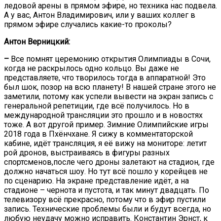
ледовой арены в прямом эфире, но техника нас подвела.
А у вас, Антон Владимирович, или у ваших коллег в
прямом эфире случались какие-то проколы?
Антон Верницкий:
–
Все помнят церемонию открытия Олимпиады в Сочи,
когда не раскрылось одно кольцо. Вы даже не
представляете, что творилось тогда в аппаратной! Это
был шок, позор на всю планету! В нашей стране этого не
заметили, потому как успели вывести на экран запись с
генеральной репетиции, где всё получилось. Но в
международной трансляции это прошло и в новостях
тоже. А вот другой пример. Зимние Олимпийские игры
2018 года в Пхёнчхане. Я сижу в комментаторской
кабине, идёт трансляция, я её вижу на мониторе: летит
рой дронов, выстраиваясь в фигуры разных
спортсменов,после чего дроны залетают на стадион, где
должно начаться шоу. Но тут всё пошло у корейцев не
по сценарию. На экране представление идёт, а на
стадионе – чернота и пустота, и так минут двадцать. По
телевизору всё прекрасно, потому что в эфир пустили
запись. Технические проблемы были и будут всегда, но
любую неудачу можно исправить. Константин Эрнст, к