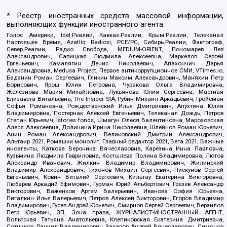
* Реестр иностранных средств массовой информации,
выполняющих функции иностранного агента:
Голос Америки, Idel.Реалии, Кавказ.Реалии, Крым.Реалии, Телеканал
Настоящее Время, Azatliq Radiosi, PCE/PC, Сибирь.Реалии, Фактограф,
Север.Реалии, Радио Свобода, MEDIUM-ORIENT, Пономарев Лев
Александрович, Савицкая Людмила Алексеевна, Маркелов Сергей
Евгеньевич, Камалягин Денис Николаевич, Апахончич Дарья
Александровна, Medusa Project, Первое антикоррупционное СМИ, VTimes.io,
Баданин Роман Сергеевич, Гликин Максим Александрович, Маняхин Петр
Борисович, Ярош Юлия Петровна, Чуракова Ольга Владимировна,
Железнова Мария Михайловна, Лукьянова Юлия Сергеевна, Маетная
Елизавета Витальевна, The Insider SIA, Рубин Михаил Аркадьевич, Гройсман
Софья Романовна, Рождественский Илья Дмитриевич, Апухтина Юлия
Владимировна, Постернак Алексей Евгеньевич, Телеканал Дождь, Петров
Степан Юрьевич, Istories fonds, Шмагун Олеся Валентиновна, Мароховская
Алеся Алексеевна, Долинина Ирина Николаевна, Шлейнов Роман Юрьевич,
Анин Роман Александрович, Великовский Дмитрий Александрович,
Альтаир 2021, Ромашки монолит, Главный редактор 2021, Вега 2021, Важные
иноагенты, Каткова Вероника Вячеславовна, Карезина Инна Павловна,
Кузьмина Людмила Гавриловна, Костылева Полина Владимировна, Лютов
Александр Иванович, Жилкин Владимир Владимирович, Жилинский
Владимир Александрович, Тихонов Михаил Сергеевич, Пискунов Сергей
Евгеньевич, Ковин Виталий Сергеевич, Кильтау Екатерина Викторовна,
Любарев Аркадий Ефимович, Гурман Юрий Альбертович, Грезев Александр
Викторович, Важенков Артем Валерьевич, Иванова София Юрьевна,
Пигалкин Илья Валерьевич, Петров Алексей Викторович, Егоров Владимир
Владимирович, Гусев Андрей Юрьевич, Смирнов Сергей Сергеевич, Верзилов
Петр Юрьевич, ЗП, Зона права, ЖУРНАЛИСТ-ИНОСТРАННЫЙ АГЕНТ,
Вольтская Татьяна Анатольевна, Клепиковская Екатерина Дмитриевна,
Сотников Даниил Владимирович, Захаров Андрей Вячеславович, Симонов