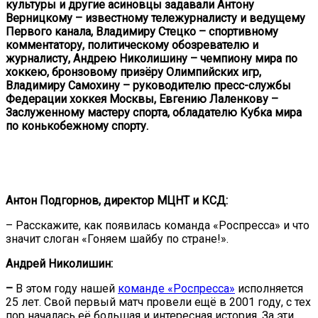
культуры и другие асиновцы задавали Антону
Верницкому – известному тележурналисту и ведущему
Первого канала, Владимиру Стецко – спортивному
комментатору, политическому обозревателю и
журналисту, Андрею Николишину – чемпиону мира по
хоккею, бронзовому призёру Олимпийских игр,
Владимиру Самохину – руководителю пресс-службы
Федерации хоккея Москвы, Евгению Лаленкову –
Заслуженному мастеру спорта, обладателю Кубка мира
по конькобежному спорту.
Антон Подгорнов, директор МЦНТ и КСД:
– Расскажите, как появилась команда «Роспресса» и что
значит слоган «Гоняем шайбу по стране!».
Андрей Николишин:
–
В этом году нашей
команде «Роспресса»
исполняется
25 лет. Свой первый матч провели ещё в 2001 году, с тех
пор началась её большая и интересная история. За эти