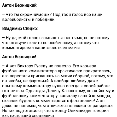
Антон Верницкий:
–
Что ты скромничаешь? Под твой голос все наши
волейболисты и победили.
Владимир Стецко:
–
Ну да, мой голос называют «золотым», но не потому
что он звучит как-то по особенному, а потому что
комментировал наши «золотые» матчи.
Антон Верницкий:
– А вот Виктору Гусеву не повезло. Его карьера
футбольного комментатора практически прекратилась,
его перестали приглашать на матчи сборной, потому, что
он, якобы, не фартовый. А вообще любому даже
опытному комментатору нужно всегда к своей работе
готовиться. Однажды Денису Казанскому, хоккейному и
футбольному комментатору, капитану нашей команды,
сказали: будешь комментировать фехтование! А он
даже не понимал, чем отличается шпажист от рапириста.
Но так подготовился, что к концу Олимпиады говорил
как настоящий специалист.