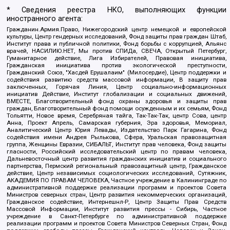
* Сведения реестра НКО, выполняющих функции
иностранного агента:
Гражданин.Армия.Право, Нижегородский центр немецкой и европейской
культуры, Центр гендерных исследований, Фонд защиты прав граждан Штаб,
Институт права и публичной политики, Фонд борьбы с коррупцией, Альянс
врачей, НАСИЛИЮ.НЕТ, Мы против СПИДа, СВЕЧА, Открытый Петербург,
Гуманитарное действие, Лига Избирателей, Правовая инициатива,
Гражданская инициатива против экологической преступности,
Гражданский Союз, "Хасдей Ерушалаим" (Милосердие), Центр поддержки и
содействия развитию средств массовой информации, В защиту прав
заключенных, Горячая Линия, Центр социально-информационных
инициатив Действие, Институт глобализации и социальных движений,
ВМЕСТЕ, Благотворительный фонд охраны здоровья и защиты прав
граждан, Благотворительный фонд помощи осужденным и их семьям, Фонд
Тольятти, Новое время, Серебряная тайга, Так-Так-Так, центр Сова, центр
Анна, Проект Апрель, Самарская губерния, Эра здоровья, Мемориал,
Аналитический Центр Юрия Левады, Издательство Парк Гагарина, Фонд
содействия имени Андрея Рылькова, Сфера, Уральская правозащитная
группа, Женщины Евразии, СИБАЛЬТ, Институт прав человека, Фонд защиты
гласности, Российский исследовательский центр по правам человека,
Дальневосточный центр развития гражданских инициатив и социального
партнерства, Пермский региональный правозащитный центр, Гражданское
действие, Центр независимых социологических исследований, Сутяжник,
АКАДЕМИЯ ПО ПРАВАМ ЧЕЛОВЕКА, Частное учреждение в Калининграде по
административной поддержке реализации программ и проектов Совета
Министров северных стран, Центр развития некоммерческих организаций,
Гражданское содействие, Интернешнл-Р, Центр Защиты Прав Средств
Массовой Информации, Институт развития прессы - Сибирь, Частное
учреждение в Санкт-Петербурге по административной поддержке
реализации программ и проектов Совета Министров Северных Стран, Фонд