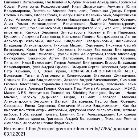
Елизавета Витальевна, The Insider SIA, Рубин Михаил Аркадьевич, Гройсман
Софья Романовна, Рождественский Илья Дмитриевич, Апухтина Юлия
Владимировна, Постернак Алексей Евгеньевич, Телеканал Дождь, Петров
Степан Юрьевич, Istories fonds, Шмагун Олеся Валентиновна, Мароховская
Алеся Алексеевна, Долинина Ирина Николаевна, Шлейнов Роман Юрьевич,
Анин Роман Александрович, Великовский Дмитрий Александрович,
Альтаир 2021, Ромашки монолит, Главный редактор 2021, Вега 2021, Важные
иноагенты, Каткова Вероника Вячеславовна, Карезина Инна Павловна,
Кузьмина Людмила Гавриловна, Костылева Полина Владимировна, Лютов
Александр Иванович, Жилкин Владимир Владимирович, Жилинский
Владимир Александрович, Тихонов Михаил Сергеевич, Пискунов Сергей
Евгеньевич, Ковин Виталий Сергеевич, Кильтау Екатерина Викторовна,
Любарев Аркадий Ефимович, Гурман Юрий Альбертович, Грезев Александр
Викторович, Важенков Артем Валерьевич, Иванова София Юрьевна,
Пигалкин Илья Валерьевич, Петров Алексей Викторович, Егоров Владимир
Владимирович, Гусев Андрей Юрьевич, Смирнов Сергей Сергеевич, Верзилов
Петр Юрьевич, ЗП, Зона права, ЖУРНАЛИСТ-ИНОСТРАННЫЙ АГЕНТ,
Вольтская Татьяна Анатольевна, Клепиковская Екатерина Дмитриевна,
Сотников Даниил Владимирович, Захаров Андрей Вячеславович, Симонов
Евгений Алексеевич, Сурначева Елизавета Дмитриевна, Соловьева Елена
Анатольевна, Арапова Галина Юрьевна, Перл Роман Александрович, МЕМО,
Mason G.E.S. Anonymous Foundation, Stichting Bellingcat, Якутия – Наше
Мнение, Москоу диджитал медиа, РС-Балт, Заговора Максим
Александрович, Ветошкина Валерия Валерьевна, Павлов Иван Юрьевич,
Скворцова Елена Сергеевна, Оленичев Максим Владимирович, Как бы
инагент, Кочетков Игорь Викторович, Иркутский союз библиофилов, Честные
выборы, Нобелевский призыв, Еланчик Олег Александрович, Григорьева
Алина Александровна, Григорьев Андрей Валерьевич , Гималова Регина
Эмилевна, Хисамова Регина Фаритовна
Источник:
https://minjust.gov.ru/ru/documents/7755/
данные на
03.12.2021