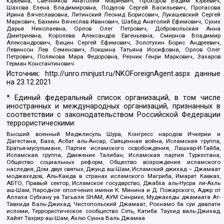
Юрьевна, Свечников Анатолий Мариевич, Прохоров Вадим Юрьевич,
Шахова Елена Владимировна, Подузов Сергей Васильевич, Протасова
Ирина Вячеславовна, Литинский Леонид Борисович, Лукашевский Сергей
Маркович, Бахмин Вячеслав Иванович, Шабад Анатолий Ефимович, Сухих
Дарья Николаевна, Орлов Олег Петрович, Добровольская Анна
Дмитриевна, Королева Александра Евгеньевна, Смирнов Владимир
Александрович, Вицин Сергей Ефимович, Золотухин Борис Андреевич,
Левинсон Лев Семенович, Локшина Татьяна Иосифовна, Орлов Олег
Петрович, Полякова Мара Федоровна, Резник Генри Маркович, Захаров
Герман Константинович
Источник:
http://unro.minjust.ru/NKOForeignAgent.aspx
данные
на
23.12.2021
* Единый федеральный список организаций, в том числе
иностранных и международных организаций, признанных в
соответствии с законодательством Российской Федерации
террористическими:
Высший военный Маджлисуль Шура, Конгресс народов Ичкерии и
Дагестана, База, Асбат аль-Ансар, Священная война, Исламская группа,
Братья-мусульмане, Партия исламского освобождения, Лашкар-И-Тайба,
Исламская группа, Движение Талибан, Исламская партия Туркестана,
Общество социальных реформ, Общество возрождения исламского
наследия, Дом двух святых, Джунд аш-Шам, Исламский джихад – Джамаат
моджахедов, Аль-Каида в странах исламского Магриба, Имарат Кавказ,
АБТО, Правый сектор, Исламское государство, Джабха аль-Нусра ли-Ахль
аш-Шам, Народное ополчение имени К. Минина и Д. Пожарского, Аджр от
Аллаха Субхану уа Тагьаля SHAM, АУМ Синрике, Муджахеды джамаата Ат-
Тавхида Валь-Джихад, Чистопольский Джамаат, Рохнамо ба суи давлати
исломи, Террористическое сообщество Сеть, Катиба Таухид валь-Джихад,
Хайят Тахрир аш-Шам, Ахлю Сунна Валь Джамаа