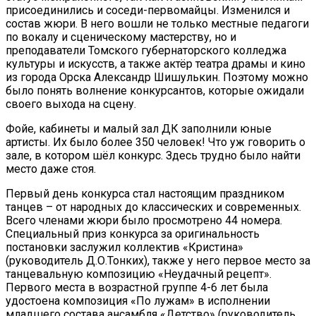
присоединились и соседи-первомайцы. Изменился и
состав жюри. В него вошли не только местные педагоги
по вокалу и сценическому мастерству, но и
преподаватели Томского губернаторского колледжа
культуры и искусств, а также актёр театра драмы и кино
из города Орска Александр Шишулькин. Поэтому можно
было понять волнение конкурсантов, которые ожидали
своего выхода на сцену.
Фойе, кабинеты и малый зал ДК заполнили юные
артисты. Их было более 350 человек! Что уж говорить о
зале, в котором шёл конкурс. Здесь трудно было найти
место даже стоя.
Первый день конкурса стал настоящим праздником
танцев – от народных до классических и современных.
Всего членами жюри было просмотрено 44 номера.
Специальный приз конкурса за оригинальность
постановки заслужил коллектив «Кристина»
(руководитель Д.О.Тонких), также у него первое место за
танцевальную композицию «Неудачный рецепт».
Первого места в возрастной группе 4-6 лет была
удостоена композиция «По лужам» в исполнении
младшего состава ансамбля «Детство» (руководитель