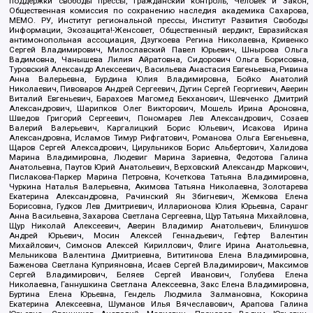
поддержки свободы прессы, Гражданский контроль, Человек и Закон,
Общественная комиссия по сохранению наследия академика Сахарова,
МЕМО. РУ, Институт региональной прессы, Институт Развития Свободы
Информации, Экозащита!-Женсовет, Общественный вердикт, Евразийская
антимонопольная ассоциация, Дзугкоева Регина Николаевна, Кривенко
Сергей Владимирович, Милославский Павел Юрьевич, Шнырова Ольга
Вадимовна, Чанышева Лилия Айратовна, Сидорович Ольга Борисовна,
Туровский Александр Алексеевич, Васильева Анастасия Евгеньевна, Ривина
Анна Валерьевна, Бурдина Юлия Владимировна, Бойко Анатолий
Николаевич, Пивоваров Андрей Сергеевич, Дугин Сергей Георгиевич, Аверин
Виталий Евгеньевич, Барахоев Магомед Бекханович, Шевченко Дмитрий
Александрович, Шарипков Олег Викторович, Мошель Ирина Ароновна,
Шведов Григорий Сергеевич, Пономарев Лев Александрович, Созаев
Валерий Валерьевич, Каргалицкий Борис Юльевич, Исакова Ирина
Александровна, Исламов Тимур Рифгатович, Романова Ольга Евгеньевна,
Щаров Сергей Алексадрович, Цирульников Борис Альбертович, Халидова
Марина Владимировна, Людевиг Марина Зариевна, Федотова Галина
Анатольевна, Паутов Юрий Анатольевич, Верховский Александр Маркович,
Пислакова-Паркер Марина Петровна, Кочеткова Татьяна Владимировна,
Чуркина Наталья Валерьевна, Акимова Татьяна Николаевна, Золотарева
Екатерина Александровна, Рачинский Ян Збигневич, Жемкова Елена
Борисовна, Гудков Лев Дмитриевич, Илларионова Юлия Юрьевна, Саранг
Анна Васильевна, Захарова Светлана Сергеевна, Щур Татьяна Михайловна,
Щур Николай Алексеевич, Аверин Владимир Анатольевич, Блинушов
Андрей Юрьевич, Мосин Алексей Геннадьевич, Гефтер Валентин
Михайлович, Симонов Алексей Кириллович, Флиге Ирина Анатольевна,
Мельникова Валентина Дмитриевна, Вититинова Елена Владимировна,
Баженова Светлана Куприяновна, Исаев Сергей Владимирович, Максимов
Сергей Владимирович, Беляев Сергей Иванович, Голубева Елена
Николаевна, Ганнушкина Светлана Алексеевна, Закс Елена Владимировна,
Буртина Елена Юрьевна, Гендель Людмила Залмановна, Кокорина
Екатерина Алексеевна, Шуманов Илья Вячеславович, Арапова Галина