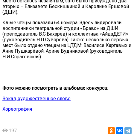
место осталось незанятым, зато было присуждено два
вторых – Елизавете Бескишкиной и Каролине Ершовой
(ДШИ).
Юные чтецы показали 64 номера. Здесь лидировали
воспитанники театральной студии «Браво» из ДШИ
(преподаватель В.С.Бахарев) и коллектива «АйдаДЕТИ»
(руководитель Н.П.Суворова). Также несколько первых
мест было отдано чтецам из ЦТДМ: Василисе Картавых и
Анне Пушкарёвой, Арине Будниковой (руководитель
Н.И.Спраговская).
Фото можно посмотреть в альбомах конкурса:
Вокал, художественное слово
Хореография
197