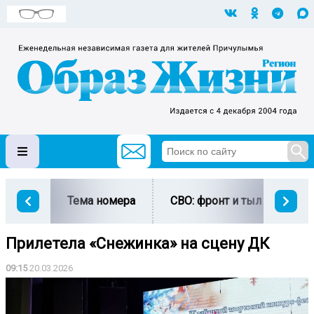
Тема номера
СВО: фронт и тыл
Ми
Прилетела «Снежинка» на сцену ДК
09:15
20.03.2026