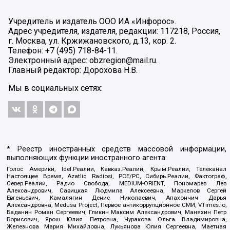
Учредитель и издатель ООО ИА «Инфорос».
Адрес учредителя, издателя, редакции: 117218, Россия,
г. Москва, ул. Кржижановского, д.13, кор. 2.
Телефон: +7 (495) 718-84-11.
Электронный адрес: obzregion@mail.ru.
Главный редактор: Дорохова Н.В.
Мы в социальных сетях:
* Реестр иностранных средств массовой информации,
выполняющих функции иностранного агента:
Голос Америки, Idel.Реалии, Кавказ.Реалии, Крым.Реалии, Телеканал
Настоящее Время, Azatliq Radiosi, PCE/PC, Сибирь.Реалии, Фактограф,
Север.Реалии, Радио Свобода, MEDIUM-ORIENT, Пономарев Лев
Александрович, Савицкая Людмила Алексеевна, Маркелов Сергей
Евгеньевич, Камалягин Денис Николаевич, Апахончич Дарья
Александровна, Medusa Project, Первое антикоррупционное СМИ, VTimes.io,
Баданин Роман Сергеевич, Гликин Максим Александрович, Маняхин Петр
Борисович, Ярош Юлия Петровна, Чуракова Ольга Владимировна,
Железнова Мария Михайловна, Лукьянова Юлия Сергеевна, Маетная