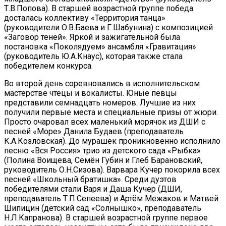
Т.В.Попова). В старшей возрастной группе победа
досталась коллективу «Территория танца»
(руководители О.В.Баева и Г.Шабунина) с композицией
«Заговор теней». Яркой и зажигательной была
постановка «Поколядуем» ансамбля «Гравитация»
(руководитель Ю.А.Кнаус), которая также стала
победителем конкурса.
Во второй день соревновались в исполнительском
мастерстве чтецы и вокалисты. Юные певцы
представили семнадцать номеров. Лучшие из них
получили первые места и специальные призы от жюри.
Просто очаровал всех маленький морячок из ДШИ с
песней «Море» Данила Будаев (преподаватель
К.А.Козловская). До мурашек проникновенно исполнило
песню «Вся Россия» трио из детского сада «Рыбка»
(Полина Воищева, Семён Губин и Глеб Барановский,
руководитель О.Н.Сизова). Варвара Кучер покорила всех
песней «Школьный братишка». Среди дуэтов
победителями стали Варя и Даша Кучер (ДШИ,
преподаватель Т.П.Сепеева) и Артём Межаков и Матвей
Шипицин (детский сад «Солнышко», преподаватель
Н.Л.Капранова). В старшей возрастной группе первое