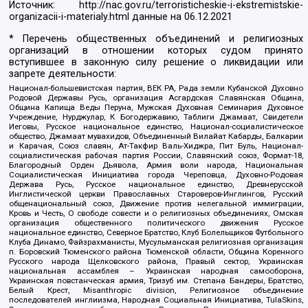
Источник:
http://nac.gov.ru/terroristicheskie-i-ekstremistskie-
organizacii-i-materialy.html
данные на
06.12.2021
* Перечень общественных объединений и религиозных
организаций в отношении которых судом принято
вступившее в законную силу решение о ликвидации или
запрете деятельности:
Национал-большевистская партия, ВЕК РА, Рада земли Кубанской Духовно
Родовой Державы Русь, организация Асгардская Славянская Община,
Община Капища Веды Перуна, Мужская Духовная Семинария Духовное
Учреждение, Нурджулар, К Богодержавию, Таблиги Джамаат, Свидетели
Иеговы, Русское национальное единство, Национал-социалистическое
общество, Джамаат мувахидов, Объединенный Вилайат Кабарды, Балкарии
и Карачая, Союз славян, Ат-Такфир Валь-Хиджра, Пит Буль, Национал-
социалистическая рабочая партия России, Славянский союз, Формат-18,
Благородный Орден Дьявола, Армия воли народа, Национальная
Социалистическая Инициатива города Череповца, Духовно-Родовая
Держава Русь, Русское национальное единство, Древнерусской
Инглистической церкви Православных Староверов-Инглингов, Русский
общенациональный союз, Движение против нелегальной иммиграции,
Кровь и Честь, О свободе совести и о религиозных объединениях, Омская
организация общественного политического движения Русское
национальное единство, Северное Братство, Клуб Болельщиков Футбольного
Клуба Динамо, Файзрахманисты, Мусульманская религиозная организация
п. Боровский Тюменского района Тюменской области, Община Коренного
Русского народа Щелковского района, Правый сектор, Украинская
национальная ассамблея – Украинская народная самооборона,
Украинская повстанческая армия, Тризуб им. Степана Бандеры, Братство,
Белый Крест, Misanthropic division, Религиозное объединение
последователей инглиизма, Народная Социальная Инициатива, TulaSkins,