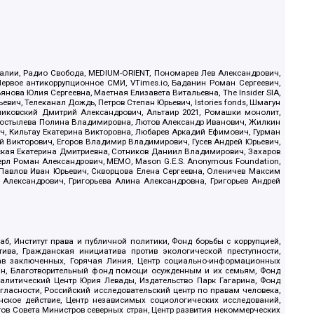
.Реалии, Радио Свобода, MEDIUM-ORIENT, Пономарев Лев Александрович,
ервое антикоррупционное СМИ, VTimes.io, Баданин Роман Сергеевич,
ова Юлия Сергеевна, Маетная Елизавета Витальевна, The Insider SIA,
ич, Телеканал Дождь, Петров Степан Юрьевич, Istories fonds, Шмагун
иковский Дмитрий Александрович, Альтаир 2021, Ромашки монолит,
, Костылева Полина Владимировна, Лютов Александр Иванович, Жилкин
, Кильтау Екатерина Викторовна, Любарев Аркадий Ефимович, Гурман
й Викторович, Егоров Владимир Владимирович, Гусев Андрей Юрьевич,
ская Екатерина Дмитриевна, Сотников Даниил Владимирович, Захаров
ерл Роман Александрович, МЕМО, Mason G.E.S. Anonymous Foundation,
, Павлов Иван Юрьевич, Скворцова Елена Сергеевна, Оленичев Максим
 Александрович, Григорьева Алина Александровна, Григорьев Андрей
б, Институт права и публичной политики, Фонд борьбы с коррупцией,
ива, Гражданская инициатива против экологической преступности,
рав заключенных, Горячая Линия, Центр социально-информационных
дан, Благотворительный фонд помощи осужденным и их семьям, Фонд
 Аналитический Центр Юрия Левады, Издательство Парк Гагарина, Фонд
гласности, Российский исследовательский центр по правам человека,
ское действие, Центр независимых социологических исследований,
в Совета Министров северных стран, Центр развития некоммерческих