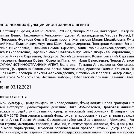
выполняющих функции иностранного агента:
 Настоящее Время, Azatliq Radiosi, PCE/PC, Сибирь.Реалии, Фактограф, Север
ягин Денис Николаевич, Апахончич Дарья Александровна, Medusa Project, П
етровна, Чуракова Ольга Владимировна, Железнова Мария Михайловна, Лукьян
й Илья Дмитриевич, Апухтина Юлия Владимировна, Постернак Алексей Евгеньев
рина Николаевна, Шлейнов Роман Юрьевич, Анин Роман Александрович, Вел
оника Вячеславовна, Карезина Инна Павловна, Кузьмина Людмила Гавриловна
ов Михаил Сергеевич, Пискунов Сергей Евгеньевич, Ковин Виталий Сергеевич
алерьевич, Иванова София Юрьевна, Пигалкин Илья Валерьевич, Петров Алексе
а, ЖУРНАЛИСТ-ИНОСТРАННЫЙ АГЕНТ, Вольтская Татьяна Анатольевна, Клепиков
авета Дмитриевна, Соловьева Елена Анатольевна, Арапова Галина Юрьевна, П
иа, РС-Балт, Заговора Максим Александрович, Ветошкина Валерия Валерьевна
ский союз библиофилов, Честные выборы, Нобелевский призыв, Еланчик Олег
а
е на
03.12.2021
нного агента:
ой культуры, Центр гендерных исследований, Фонд защиты прав граждан Шта
 Петербург, Гуманитарное действие, Лига Избирателей, Правовая инициат
держки и содействия развитию средств массовой информации, В защиту п
ий, ВМЕСТЕ, Благотворительный фонд охраны здоровья и защиты прав граж
, центр Анна, Проект Апрель, Самарская губерния, Эра здоровья, Мемориал,
я группа, Женщины Евразии, СИБАЛЬТ, Институт прав человека, Фонд защиты 
льного партнерства, Пермский региональный правозащитный центр, Граждан
лининграде по административной поддержке реализации программ и проекто