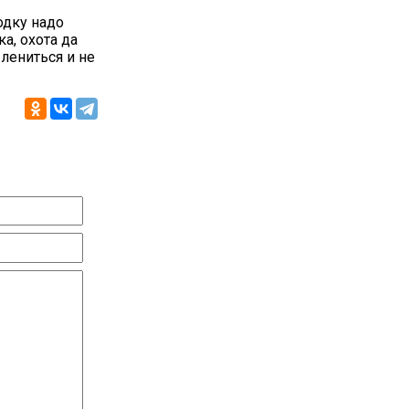
одку надо
а, охота да
лениться и не