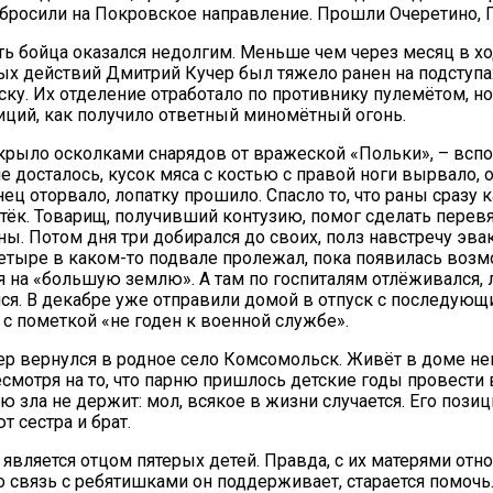
бросили на Покровское направление. Прошли Очеретино,
ть бойца оказался недолгим. Меньше чем через месяц в х
ых действий Дмитрий Кучер был тяжело ранен на подступа
ку. Их отделение отработало по противнику пулемётом, но
зиций, как получило ответный миномётный огонь.
акрыло осколками снарядов от вражеской «Польки», – вспо
 досталось, кусок мяса с костью с правой ноги вырвало, о
ец оторвало, лопатку прошило. Спасло то, что раны сразу 
тёк. Товарищ, получивший контузию, помог сделать перевя
ы. Потом дня три добирался до своих, полз навстречу эв
четыре в каком-то подвале пролежал, пока появилась воз
 на «большую землю». А там по госпиталям отлёживался, 
ся. В декабре уже отправили домой в отпуск с последую
с пометкой «не годен к военной службе».
р вернулся в родное село Комсомольск. Живёт в доме не
есмотря на то, что парню пришлось детские годы провести 
ью зла не держит: мол, всякое в жизни случается. Его пози
 сестра и брат.
является отцом пятерых детей. Правда, с их матерями отн
о связь с ребятишками он поддерживает, старается помочь