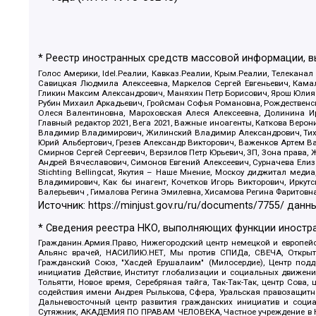
* Реестр иностранных средств массовой информации, 
Голос Америки, Idel.Реалии, Кавказ.Реалии, Крым.Реалии, Телеканал
Савицкая Людмила Алексеевна, Маркелов Сергей Евгеньевич, Камал
Гликин Максим Александрович, Маняхин Петр Борисович, Ярош Юлия П
Рубин Михаил Аркадьевич, Гройсман Софья Романовна, Рождественски
Олеся Валентиновна, Мароховская Алеся Алексеевна, Долинина И
Главный редактор 2021, Вега 2021, Важные иноагенты, Каткова Вер
Владимир Владимирович, Жилинский Владимир Александрович, Тихон
Юрий Альбертович, Грезев Александр Викторович, Важенков Артем В
Смирнов Сергей Сергеевич, Верзилов Петр Юрьевич, ЗП, Зона прав
Андрей Вячеславович, Симонов Евгений Алексеевич, Сурначева Елиз
Stichting Bellingcat, Якутия – Наше Мнение, Москоу диджитал мед
Владимирович, Как бы инагент, Кочетков Игорь Викторович, Иркут
Валерьевич , Гималова Регина Эмилевна, Хисамова Регина Фаритовн
Источник:
https://minjust.gov.ru/ru/documents/7755/
данны
* Сведения реестра НКО, выполняющих функции иностра
Гражданин.Армия.Право, Нижегородский центр немецкой и европейск
Альянс врачей, НАСИЛИЮ.НЕТ, Мы против СПИДа, СВЕЧА, Открытый
Гражданский Союз, "Хасдей Ерушалаим" (Милосердие), Центр под
инициатив Действие, Институт глобализации и социальных движен
Тольятти, Новое время, Серебряная тайга, Так-Так-Так, центр Сова
содействия имени Андрея Рылькова, Сфера, Уральская правозащитна
Дальневосточный центр развития гражданских инициатив и социа
Сутяжник, АКАДЕМИЯ ПО ПРАВАМ ЧЕЛОВЕКА, Частное учреждение в Ка