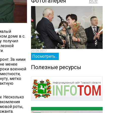
Фотогалерея
Все
емалый
ком доме в с.
у получил
елезной
и.
20.09.2017
20.09.
Посмотреть...
Посм
ронт. За ними
 не менее
Полезные ресурсы
уроки военной
местности,
нуту, метко
рактную
м. Несколько
накомления
рмовой роты,
ржанта.