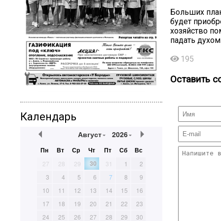
Больших план
будет приобр
хозяйство по
падать духом
195
Оставить с
Календарь
Август
2026
Пн
Вт
Ср
Чт
Пт
Сб
Вс
30
27
28
29
31
1
2
3
4
5
6
7
8
9
10
11
12
13
14
15
16
17
18
19
20
21
22
23
24
25
26
27
28
29
30