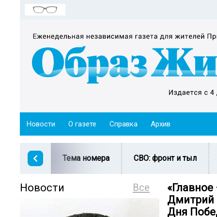
Новости
О газете
Справка
Архив
Тема номера
СВО: фронт и тыл
Новости
Все
«Главное 
Дмитрий 
Дня Побе