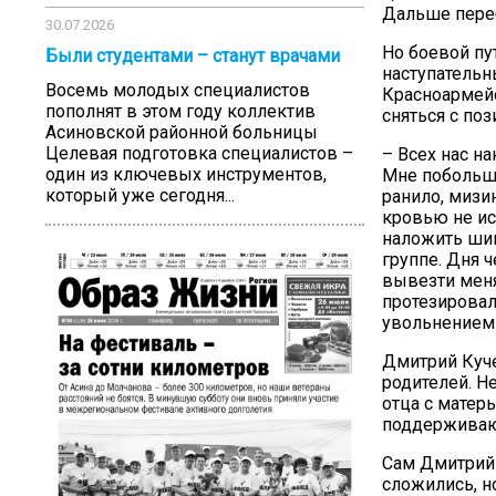
Дальше пере
30.07.2026
Но боевой пу
Были студентами – станут врачами
наступательн
Восемь молодых специалистов
Красноармейс
пополнят в этом году коллектив
сняться с по
Асиновской районной больницы
Целевая подготовка специалистов –
– Всех нас н
один из ключевых инструментов,
Мне побольше
который уже сегодня...
ранило, мизин
кровью не ис
наложить шин
группе. Дня 
вывезти меня
протезировал
увольнением 
Дмитрий Куче
родителей. Н
отца с матер
поддерживают
Сам Дмитрий 
сложились, н