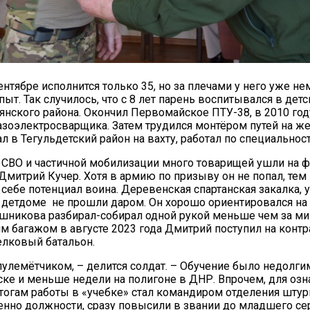
нтябре исполнится только 35, но за плечами у него уже н
ыт. Так случилось, что с 8 лет парень воспитывался в детс
нского района. Окончил Первомайское ПТУ-38, в 2010 год
зоэлектросварщика. Затем трудился монтёром путей на ж
л в Тегульдетский район на вахту, работал по специальност
20.09.2017
Посмотреть...
 СВО и частичной мобилизации много товарищей ушли на ф
Дмитрий Кучер. Хотя в армию по призыву он не попал, тем
 себе потенциал воина. Деревенская спартанская закалка, 
 детдоме не прошли даром. Он хорошо ориентировался на 
шникова разбирал-собирал одной рукой меньше чем за ми
тим багажом в августе 2023 года Дмитрий поступил на конт
елковый батальон.
пулемётчиком, – делится солдат. – Обучение было недолги
ске и меньше недели на полигоне в ДНР. Впрочем, для оз
итогам работы в «учебке» стал командиром отделения шту
венно должности, сразу повысили в звании до младшего се