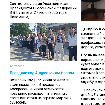
Соответствующий Указ подписан
Президентом Российской Федерации
В.В.Путиным 27 июля 2026 года.
Напомним,...
Дмитрию в се
жизненный оп
Чердаты Зыря
профессию га
дороге, уезжа
После начала
порывался и 
чувствовал в
30.07.2026
подготовки в
Праздник под Андреевским флагом
автомат Кала
стрелял. С э
Ветераны ВМФ 26 июля отметили
службу в стр
свой праздник В последнее
воскресенье июля отмечается
– Назначили 
праздник, посвящённый тем, кто
дней в Луган
стоит или стоял на страже морских
хватило. По 
рубежей...
и, соответст