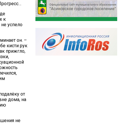
 Прогресс…
оде
х к
 не успело
минает он. –
бе кисти рук
как прижгло,
зки,
акуационной
можность
лечился,
щим
подалёку от
вне дома, на
цию
ошения не
.