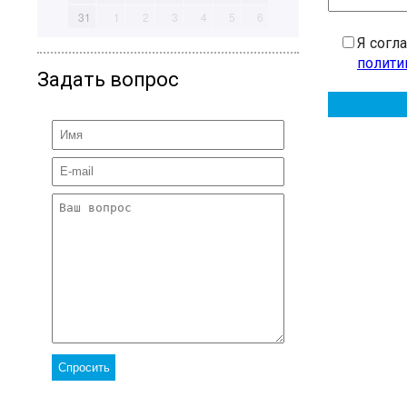
31
1
2
3
4
5
6
Я согл
полити
Задать вопрос