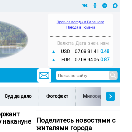
Прогноз погоды в Балашове
Погода в Тюмени
Валюта
Дата
знач.
изм.
▲
USD
07.08
81.41
0.48
▲
EUR
07.08
94.06
0.87
Суд да дело
Фотофакт
Милосердие
С 
ержант
Поделитесь новостями с
у накануне
жителями города