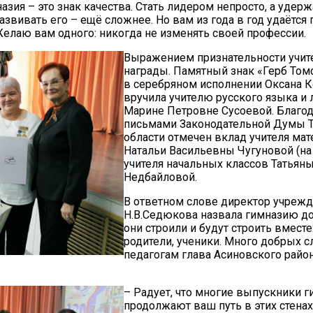
назия – это знак качества. Стать лидером непросто, а удер
развивать его – ещё сложнее. Но вам из года в год удаётс
 Желаю вам одного: никогда не изменять своей профессии.
Выражением признательности учит
награды. Памятный знак «Герб Том
в серебряном исполнении Оксана 
вручила учителю русского языка и 
Марине Петровне Сусоевой. Благо
письмами Законодательной Думы 
области отмечен вклад учителя ма
Натальи Васильевны Чугуновой (н
учителя начальных классов Татьян
Недбайловой.
В ответном слове директор учреж
Н.В.Седюкова назвала гимназию д
они строили и будут строить вместе:
родители, ученики. Много добрых 
педагогам глава Асиновского райо
– Радует, что многие выпускники 
продолжают ваш путь в этих стенах,