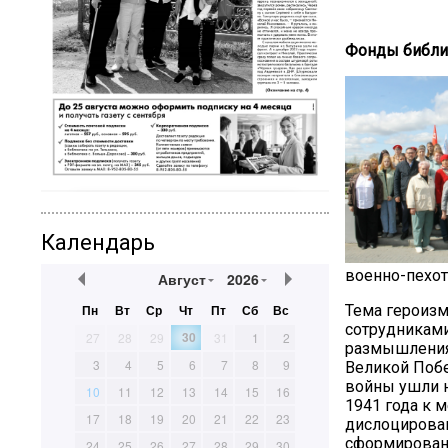
Фонды библио
Календарь
военно-пехот
Август
2026
Пн
Вт
Ср
Чт
Пт
Сб
Вс
Тема героизм
сотрудниками
30
27
28
29
31
1
2
размышлениям
3
4
5
6
7
8
9
Великой Побе
войны ушли н
10
11
12
13
14
15
16
1941 года к 
17
18
19
20
21
22
23
дислоцировав
сформированн
24
25
26
27
28
29
30