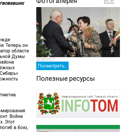
Фотогалерея
Все
ствовавших
режде
и. Теперь он
натор области
ельной Думы
20.09.2017
20.09.
района
Посмотреть...
Посм
дёжных
 Сибирь»
Полезные ресурсы
можность
отметив
ормирования
онт. Война
х. Этот
 погиб в бою,