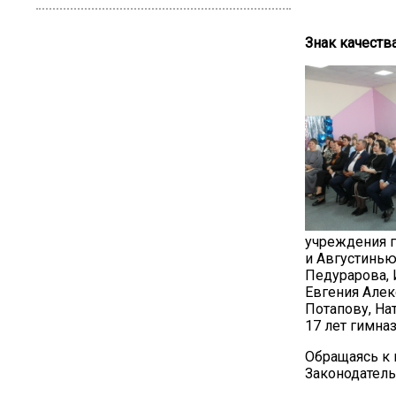
Знак качеств
учреждения г
и Августинью
Педурарова, 
Евгения Алек
Потапову, На
17 лет гимна
Обращаясь к 
Законодатель