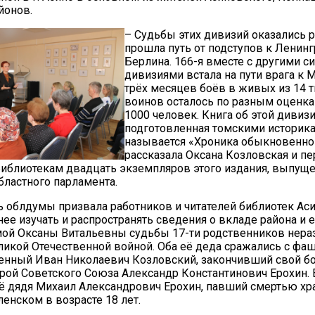
йонов.
– Судьбы этих дивизий оказались 
прошла путь от подступов к Ленинг
Берлина. 166-я вместе с другими 
дивизиями встала на пути врага к 
трёх месяцев боёв в живых из 14 т
воинов осталось по разным оценка
1000 человек. Книга об этой дивизи
подготовленная томскими историка
называется «Хроника обыкновенног
рассказала Оксана Козловская и пе
иблиотекам двадцать экземпляров этого издания, выпуще
бластного парламента.
 облдумы призвала работников и читателей библиотек Ас
нее изучать и распространять сведения о вкладе района и 
мой Оксаны Витальевны судьбы 17-ти родственников нер
ликой Отечественной войной. Оба её деда сражались с фа
нный Иван Николаевич Козловский, закончивший свой бо
ерой Советского Союза Александр Константинович Ерохин. 
ё дядя Михаил Александрович Ерохин, павший смертью хр
ленском в возрасте 18 лет.