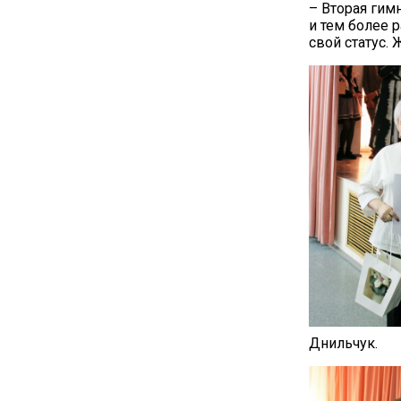
– Вторая гим
и тем более 
свой статус.
Днильчук.