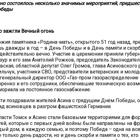
сино состоялось несколько значимых мероприятий, предше
обеды
о зажгли Вечный огонь
ожия памятника «Родина-мать», открытого 51 год назад, п
ь дважды в год – в День Победы и в День памяти и скорб
 действительно вечно. Участие в церемонии приняли губер
ур и его зам Анатолий Рожков, председатель Законодат
20.09.2017
вская, областной депутат Олег Громов, глава Асиновского 
Посмотреть...
льчук, участники СВО, представители ветеранских и моло
 генеральный директор ООО «Газ-пром газораспределение
оренко и его сотрудники, обеспечившие техническую воз
ориала на постоянное газоснабжение.
ти поздравили жителей Асина с грядущим Днём Победы, 
д асиновцев в разгром фашистской Германии.
ласти Томск и Асино стали базовыми территориями для ф
тей, которые с первых дней войны были направлены на фр
ый дом, в каждую семью, и поэтому Победа – одна на все
 только день радости, но и день скорби и памяти о тех, кто