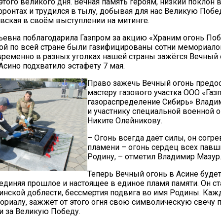
этого великого дня. Вечная память героям, низкий поклон в
фронтах и трудился в тылу, добывая для нас Великую Побед
вская в своём выступлении на митинге.
ьевна поблагодарила Газпром за акцию «Храним огонь Поб
ой по всей стране были газифицированы сотни мемориало
временно в разных уголках нашей страны зажёгся Вечный 
Асино подхватило эстафету 7 мая.
Право зажечь Вечный огонь предо
мастеру газового участка ООО «Газ
газораспределение Сибирь» Влади
и участнику специальной военной 
Никите Олейникову.
– Огонь всегда даёт силы, он согре
пламени – огонь сердец всех павш
Родину, – отметил Владимир Мазур
Теперь Вечный огонь в Асине будет
оединяя прошлое и настоящее в единое пламя памяти. Он ст
нской доблести, бессмертия подвига во имя Родины. Каж
ориалу, зажжёт от этого огня свою символическую свечу 
и за Великую Победу.