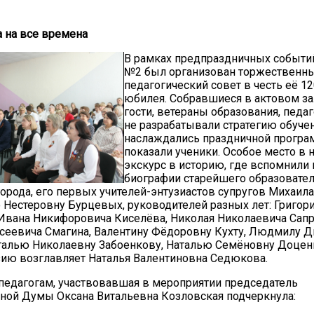
а на все времена
В рамках предпраздничных событи
№2 был организован торжественн
педагогический совет в честь её 1
юбилея. Собравшиеся в актовом з
гости, ветераны образования, педаг
не разрабатывали стратегию обучен
наслаждались праздничной програ
показали ученики. Особое место в 
экскурс в историю, где вспомнили
биографии старейшего образовате
орода, его первых учителей-энтузиастов супругов Михаил
 Нестеровну Бурцевых, руководителей разных лет: Григор
Ивана Никифоровича Киселёва, Николая Николаевича Сап
сеевича Смагина, Валентину Фёдоровну Кухту, Людмилу 
талью Николаевну Забоенкову, Наталью Семёновну Доцен
зию возглавляет Наталья Валентиновна Седюкова.
педагогам, участвовавшая в мероприятии председатель
ной Думы Оксана Витальевна Козловская подчеркнула: