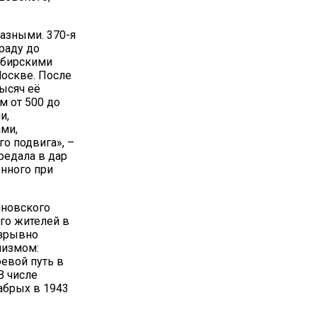
разными. 370-я
раду до
сибирскими
Москве. После
ысяч её
м от 500 до
и,
ми,
о подвига», –
редала в дар
нного при
иновского
его жителей в
азрывно
шизмом:
евой путь в
В числе
абрых в 1943