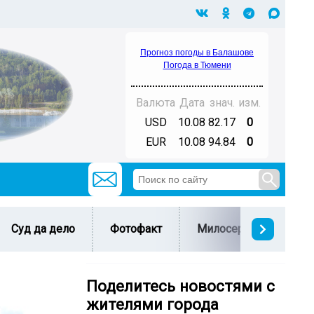
Прогноз погоды в Балашове
Погода в Тюмени
Валюта
Дата
знач.
изм.
USD
10.08
82.17
0
EUR
10.08
94.84
0
Суд да дело
Фотофакт
Милосердие
С 
Поделитесь новостями с
жителями города