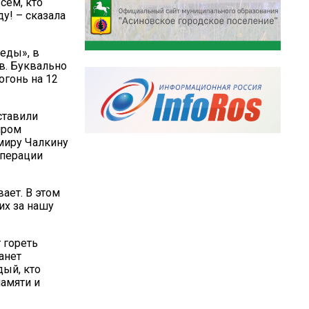
сем, кто
у! – сказала
еды», в
в. Буквально
огонь на 12
ставили
пром
миру Чалкину
операции
вает. В этом
их за нашу
.
 гореть
анет
дый, кто
памяти и