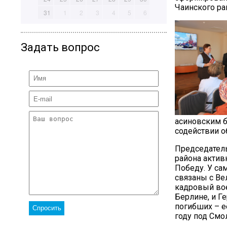
Чаинского ра
31
1
2
3
4
5
6
Задать вопрос
асиновским б
содействии о
Председатель
района актив
Победу. У са
связаны с Ве
кадровый вое
Берлине, и Г
погибших – е
году под Смо