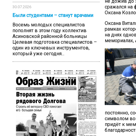
не дожив до 
сражался на 
30.07.2026
Оксана Козло
Были студентами – станут врачами
Оксана Витал
Восемь молодых специалистов
рамках котор
пополнят в этом году коллектив
на днях одно
Асиновской районной больницы
мемориалах, 
Целевая подготовка специалистов –
один из ключевых инструментов,
который уже сегодня...
постоянно, с
символом вои
придёт к мем
благодарност