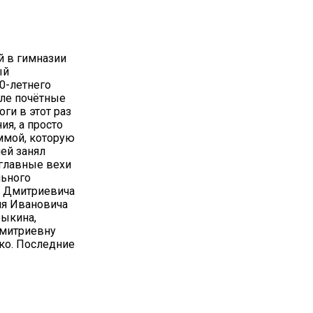
й в гимназии
ый
20-летнего
але почётные
оги в этот раз
ия, а просто
ммой, которую
ней занял
 главные вехи
льного
а Дмитриевича
ия Ивановича
рыкина,
Дмитриевну
ко. Последние