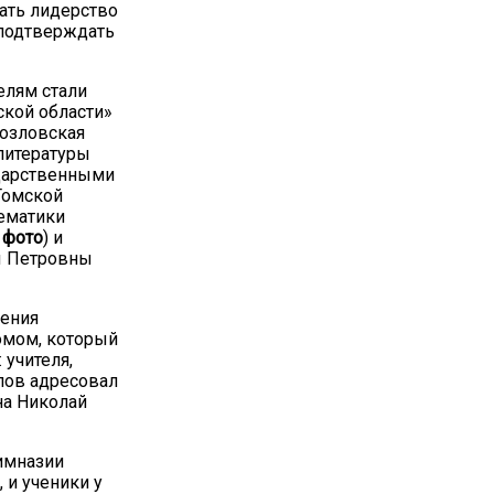
жать лидерство
я подтверждать
елям стали
ской области»
Козловская
литературы
дарственными
Томской
тематики
а
фото
) и
ы Петровны
дения
омом, который
 учителя,
слов адресовал
на Николай
гимназии
 и ученики у