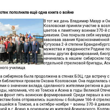
тек пополнила ещё одна книга о войне
В тот же день Владимир Мазур и О
Козловская приняли участие в воз
цветов к памятнику воинам 370-й 
дивизии. Она покрыла себя неувяд
завоевав звания Краснознамённой
Кутузова 2-й степени Бранденбург
мужества и преданности Родине п
воины других формирований, биог
начиналась в нашем сибирском гор
отдельной стрелковой бригады, Ас
ного училища.
а сибиряков была продолжена в стенах БЭЦ, где встречу с
 библиотеки провела Оксана Козловская. Она поделилась 
и о значении вклада, сделанного жителями региона в д
ды, напомнив, что из Томска и Асина в годы Великой Отеч
а фронт пять воинских формирований. Среди первых в к
местам боёв отправились эшелоны с бойцами 166-й стрелк
шейся в Томске, а в октябре-ноябре – воины 370-й дивиз
ой в г. Асино в основном из жителей Асиновского, Колпа