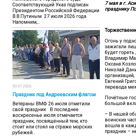
7 мая в г. А
Соответствующий Указ подписан
празднику П
Президентом Российской Федерации
В.В.Путиным 27 июля 2026 года.
Напомним,...
Торжественн
Огонь у подн
зажигали лиш
будет гореть
Владимир Маз
Оксана Козло
Николай Дани
организаций,
Евгений Григ
30.07.2026
перевода мем
Праздник под Андреевским флагом
Почётные гос
большой вкла
Ветераны ВМФ 26 июля отметили
свой праздник В последнее
– В нашей об
воскресенье июля отмечается
воинских час
праздник, посвящённый тем, кто
вошла в кажд
стоит или стоял на страже морских
праздник – не
рубежей...