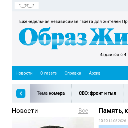
Новости
О газете
Справка
Архив
Тема номера
СВО: фронт и тыл
Новости
Все
Память, 
10:10
14.05.2026