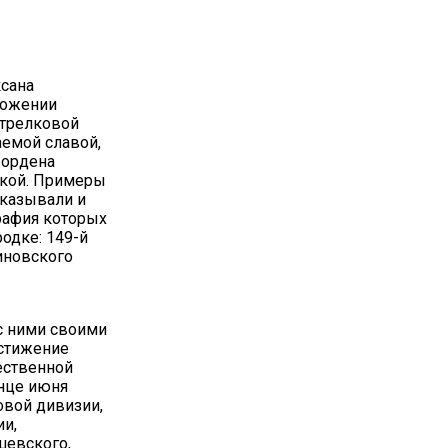
ксана
ложении
стрелковой
аемой славой,
 ордена
ской. Примеры
оказывали и
рафия которых
одке: 149-й
иновского
с ними своими
остижение
ественной
онце июня
овой дивизии,
ии,
шевского,