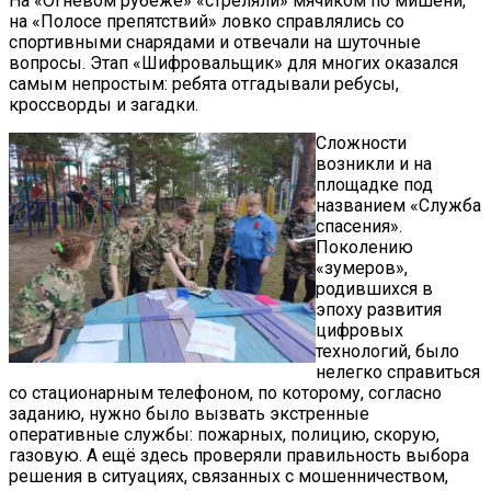
На «Огневом рубеже» «стреляли» мячиком по мишени,
на «Полосе препятствий» ловко справлялись со
спортивными снарядами и отвечали на шуточные
вопросы. Этап «Шифровальщик» для многих оказался
самым непростым: ребята отгадывали ребусы,
кроссворды и загадки.
Сложности
возникли и на
площадке под
названием «Служба
спасения».
Поколению
«зумеров»,
родившихся в
эпоху развития
цифровых
технологий, было
нелегко справиться
со стационарным телефоном, по которому, согласно
заданию, нужно было вызвать экстренные
оперативные службы: пожарных, полицию, скорую,
газовую. А ещё здесь проверяли правильность выбора
решения в ситуациях, связанных с мошенничеством,