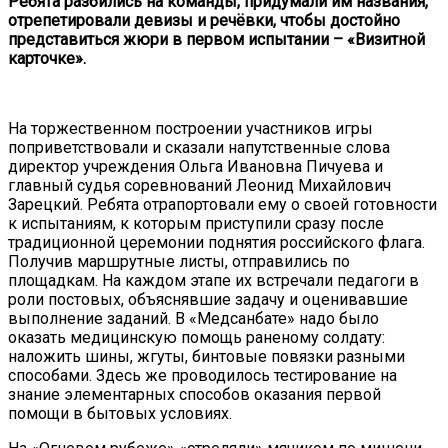
Ребята разбились на команды, придумали им названия,
отрепетировали девизы и речёвки, чтобы достойно
представиться жюри в первом испытании – «Визитной
карточке».
На торжественном построении участников игры
поприветствовали и сказали напутственные слова
директор учреждения Ольга Ивановна Пичуева и
главный судья соревнований Леонид Михайлович
Зарецкий. Ребята отрапортовали ему о своей готовности
к испытаниям, к которым приступили сразу после
традиционной церемонии поднятия российского флага.
Получив маршрутные листы, отправились по
площадкам. На каждом этапе их встречали педагоги в
роли постовых, объяснявшие задачу и оценивавшие
выполнение заданий. В «Медсанбате» надо было
оказать медицинскую помощь раненому солдату:
наложить шины, жгуты, бинтовые повязки разными
способами. Здесь же проводилось тестирование на
знание элементарных способов оказания первой
помощи в бытовых условиях.