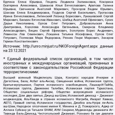
Буртина Елена Юрьевна, Гендель Людмила Залмановна, Кокорина
Екатерина Алексеевна, Шуманов Илья Вячеславович, Арапова Галина
Юрьевна, Свечников Анатолий Мариевич, Прохоров Вадим Юрьевич,
Шахова Елена Владимировна, Подузов Сергей Васильевич, Протасова
Ирина Вячеславовна, Литинский Леонид Борисович, Лукашевский Сергей
Маркович, Бахмин Вячеслав Иванович, Шабад Анатолий Ефимович, Сухих
Дарья Николаевна, Орлов Олег Петрович, Добровольская Анна
Дмитриевна, Королева Александра Евгеньевна, Смирнов Владимир
Александрович, Вицин Сергей Ефимович, Золотухин Борис Андреевич,
Левинсон Лев Семенович, Локшина Татьяна Иосифовна, Орлов Олег
Петрович, Полякова Мара Федоровна, Резник Генри Маркович, Захаров
Герман Константинович
Источник:
http://unro.minjust.ru/NKOForeignAgent.aspx
данные
на
23.12.2021
* Единый федеральный список организаций, в том числе
иностранных и международных организаций, признанных в
соответствии с законодательством Российской Федерации
террористическими:
Высший военный Маджлисуль Шура, Конгресс народов Ичкерии и
Дагестана, База, Асбат аль-Ансар, Священная война, Исламская группа,
Братья-мусульмане, Партия исламского освобождения, Лашкар-И-Тайба,
Исламская группа, Движение Талибан, Исламская партия Туркестана,
Общество социальных реформ, Общество возрождения исламского
наследия, Дом двух святых, Джунд аш-Шам, Исламский джихад – Джамаат
моджахедов, Аль-Каида в странах исламского Магриба, Имарат Кавказ,
АБТО, Правый сектор, Исламское государство, Джабха аль-Нусра ли-Ахль
аш-Шам, Народное ополчение имени К. Минина и Д. Пожарского, Аджр от
Аллаха Субхану уа Тагьаля SHAM, АУМ Синрике, Муджахеды джамаата Ат-
Тавхида Валь-Джихад, Чистопольский Джамаат, Рохнамо ба суи давлати