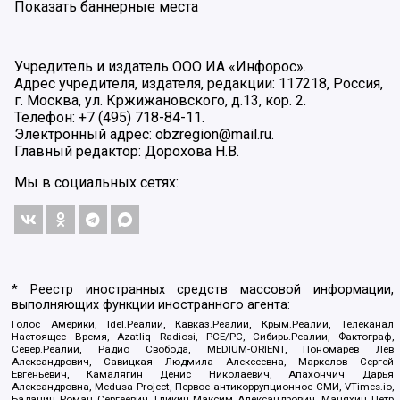
Показать баннерные места
Учредитель и издатель ООО ИА «Инфорос».
Адрес учредителя, издателя, редакции: 117218, Россия,
г. Москва, ул. Кржижановского, д.13, кор. 2.
Телефон: +7 (495) 718-84-11.
Электронный адрес: obzregion@mail.ru.
Главный редактор: Дорохова Н.В.
Мы в социальных сетях:
* Реестр иностранных средств массовой информации,
выполняющих функции иностранного агента:
Голос Америки, Idel.Реалии, Кавказ.Реалии, Крым.Реалии, Телеканал
Настоящее Время, Azatliq Radiosi, PCE/PC, Сибирь.Реалии, Фактограф,
Север.Реалии, Радио Свобода, MEDIUM-ORIENT, Пономарев Лев
Александрович, Савицкая Людмила Алексеевна, Маркелов Сергей
Евгеньевич, Камалягин Денис Николаевич, Апахончич Дарья
Александровна, Medusa Project, Первое антикоррупционное СМИ, VTimes.io,
Баданин Роман Сергеевич, Гликин Максим Александрович, Маняхин Петр