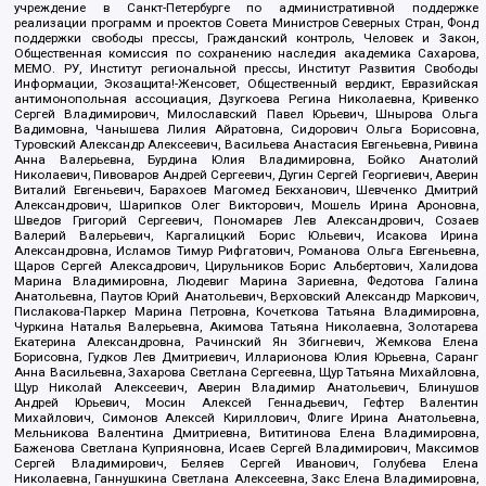
учреждение в Санкт-Петербурге по административной поддержке
реализации программ и проектов Совета Министров Северных Стран, Фонд
поддержки свободы прессы, Гражданский контроль, Человек и Закон,
Общественная комиссия по сохранению наследия академика Сахарова,
МЕМО. РУ, Институт региональной прессы, Институт Развития Свободы
Информации, Экозащита!-Женсовет, Общественный вердикт, Евразийская
антимонопольная ассоциация, Дзугкоева Регина Николаевна, Кривенко
Сергей Владимирович, Милославский Павел Юрьевич, Шнырова Ольга
Вадимовна, Чанышева Лилия Айратовна, Сидорович Ольга Борисовна,
Туровский Александр Алексеевич, Васильева Анастасия Евгеньевна, Ривина
Анна Валерьевна, Бурдина Юлия Владимировна, Бойко Анатолий
Николаевич, Пивоваров Андрей Сергеевич, Дугин Сергей Георгиевич, Аверин
Виталий Евгеньевич, Барахоев Магомед Бекханович, Шевченко Дмитрий
Александрович, Шарипков Олег Викторович, Мошель Ирина Ароновна,
Шведов Григорий Сергеевич, Пономарев Лев Александрович, Созаев
Валерий Валерьевич, Каргалицкий Борис Юльевич, Исакова Ирина
Александровна, Исламов Тимур Рифгатович, Романова Ольга Евгеньевна,
Щаров Сергей Алексадрович, Цирульников Борис Альбертович, Халидова
Марина Владимировна, Людевиг Марина Зариевна, Федотова Галина
Анатольевна, Паутов Юрий Анатольевич, Верховский Александр Маркович,
Пислакова-Паркер Марина Петровна, Кочеткова Татьяна Владимировна,
Чуркина Наталья Валерьевна, Акимова Татьяна Николаевна, Золотарева
Екатерина Александровна, Рачинский Ян Збигневич, Жемкова Елена
Борисовна, Гудков Лев Дмитриевич, Илларионова Юлия Юрьевна, Саранг
Анна Васильевна, Захарова Светлана Сергеевна, Щур Татьяна Михайловна,
Щур Николай Алексеевич, Аверин Владимир Анатольевич, Блинушов
Андрей Юрьевич, Мосин Алексей Геннадьевич, Гефтер Валентин
Михайлович, Симонов Алексей Кириллович, Флиге Ирина Анатольевна,
Мельникова Валентина Дмитриевна, Вититинова Елена Владимировна,
Баженова Светлана Куприяновна, Исаев Сергей Владимирович, Максимов
Сергей Владимирович, Беляев Сергей Иванович, Голубева Елена
Николаевна, Ганнушкина Светлана Алексеевна, Закс Елена Владимировна,