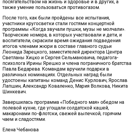
посягательством на жизнь и здоровье и в других, а
также умение пользоваться противогазом.
После того, как были пройдены все испытания,
участники кругосветки стали гостями концертной
программы «Когда звучали пушки, музы не молчали».
Творческие номера, в которых участвовали и дети, и
воспитатели, скрасили время ожидания подведения
итогов членами жюри в составе главного судьи
Леонида Зарецкого, заместителей директора Центра
Светланы Хицко и Сергея Сельмановича, педагога-
психолога Ирины Ярешко и члена пограничного братства
Павла Бедарева. Командам вручили подарки в
различных номинациях. Отдельных наград были
удостоены капитаны команд Денис Курлович, Ярослав
Лапшин, Александр Коваленко, Мария Волкова, Никита
Шинкевич.
Завершилась программа «Победного мая» обедом на
полевой кухне, где угощали солдатской кашей,
макаронами по-флотски, свежей выпечкой, горячим
чаем и сладостями.
Елена
Чебанова