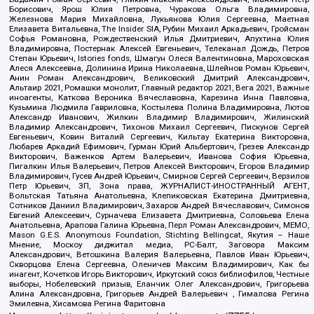
Борисович, Ярош Юлия Петровна, Чуракова Ольга Владимировна,
Железнова Мария Михайловна, Лукьянова Юлия Сергеевна, Маетная
Елизавета Витальевна, The Insider SIA, Рубин Михаил Аркадьевич, Гройсман
Софья Романовна, Рождественский Илья Дмитриевич, Апухтина Юлия
Владимировна, Постернак Алексей Евгеньевич, Телеканал Дождь, Петров
Степан Юрьевич, Istories fonds, Шмагун Олеся Валентиновна, Мароховская
Алеся Алексеевна, Долинина Ирина Николаевна, Шлейнов Роман Юрьевич,
Анин Роман Александрович, Великовский Дмитрий Александрович,
Альтаир 2021, Ромашки монолит, Главный редактор 2021, Вега 2021, Важные
иноагенты, Каткова Вероника Вячеславовна, Карезина Инна Павловна,
Кузьмина Людмила Гавриловна, Костылева Полина Владимировна, Лютов
Александр Иванович, Жилкин Владимир Владимирович, Жилинский
Владимир Александрович, Тихонов Михаил Сергеевич, Пискунов Сергей
Евгеньевич, Ковин Виталий Сергеевич, Кильтау Екатерина Викторовна,
Любарев Аркадий Ефимович, Гурман Юрий Альбертович, Грезев Александр
Викторович, Важенков Артем Валерьевич, Иванова София Юрьевна,
Пигалкин Илья Валерьевич, Петров Алексей Викторович, Егоров Владимир
Владимирович, Гусев Андрей Юрьевич, Смирнов Сергей Сергеевич, Верзилов
Петр Юрьевич, ЗП, Зона права, ЖУРНАЛИСТ-ИНОСТРАННЫЙ АГЕНТ,
Вольтская Татьяна Анатольевна, Клепиковская Екатерина Дмитриевна,
Сотников Даниил Владимирович, Захаров Андрей Вячеславович, Симонов
Евгений Алексеевич, Сурначева Елизавета Дмитриевна, Соловьева Елена
Анатольевна, Арапова Галина Юрьевна, Перл Роман Александрович, МЕМО,
Mason G.E.S. Anonymous Foundation, Stichting Bellingcat, Якутия – Наше
Мнение, Москоу диджитал медиа, РС-Балт, Заговора Максим
Александрович, Ветошкина Валерия Валерьевна, Павлов Иван Юрьевич,
Скворцова Елена Сергеевна, Оленичев Максим Владимирович, Как бы
инагент, Кочетков Игорь Викторович, Иркутский союз библиофилов, Честные
выборы, Нобелевский призыв, Еланчик Олег Александрович, Григорьева
Алина Александровна, Григорьев Андрей Валерьевич , Гималова Регина
Эмилевна, Хисамова Регина Фаритовна