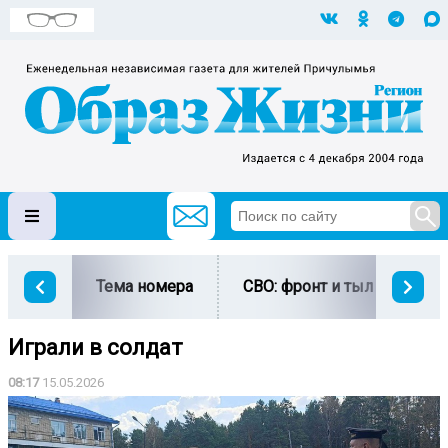
Тема номера
СВО: фронт и тыл
Ми
Играли в солдат
08:17
15.05.2026