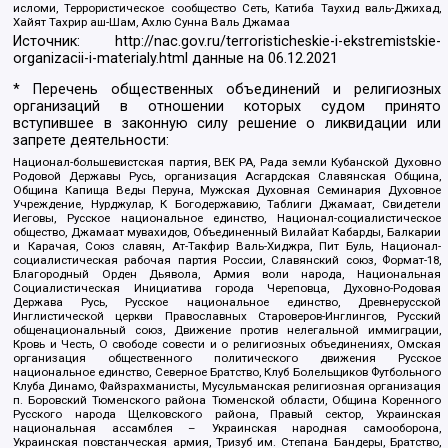
исломи, Террористическое сообщество Сеть, Катиба Таухид валь-Джихад,
Хайят Тахрир аш-Шам, Ахлю Сунна Валь Джамаа
Источник:
http://nac.gov.ru/terroristicheskie-i-ekstremistskie-
organizacii-i-materialy.html
данные на
06.12.2021
* Перечень общественных объединений и религиозных
организаций в отношении которых судом принято
вступившее в законную силу решение о ликвидации или
запрете деятельности:
Национал-большевистская партия, ВЕК РА, Рада земли Кубанской Духовно
Родовой Державы Русь, организация Асгардская Славянская Община,
Община Капища Веды Перуна, Мужская Духовная Семинария Духовное
Учреждение, Нурджулар, К Богодержавию, Таблиги Джамаат, Свидетели
Иеговы, Русское национальное единство, Национал-социалистическое
общество, Джамаат мувахидов, Объединенный Вилайат Кабарды, Балкарии
и Карачая, Союз славян, Ат-Такфир Валь-Хиджра, Пит Буль, Национал-
социалистическая рабочая партия России, Славянский союз, Формат-18,
Благородный Орден Дьявола, Армия воли народа, Национальная
Социалистическая Инициатива города Череповца, Духовно-Родовая
Держава Русь, Русское национальное единство, Древнерусской
Инглистической церкви Православных Староверов-Инглингов, Русский
общенациональный союз, Движение против нелегальной иммиграции,
Кровь и Честь, О свободе совести и о религиозных объединениях, Омская
организация общественного политического движения Русское
национальное единство, Северное Братство, Клуб Болельщиков Футбольного
Клуба Динамо, Файзрахманисты, Мусульманская религиозная организация
п. Боровский Тюменского района Тюменской области, Община Коренного
Русского народа Щелковского района, Правый сектор, Украинская
национальная ассамблея – Украинская народная самооборона,
Украинская повстанческая армия, Тризуб им. Степана Бандеры, Братство,