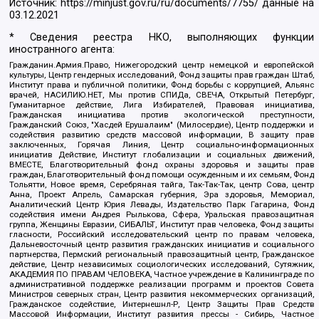
Источник:
https://minjust.gov.ru/ru/documents/7755/
данные на
03.12.2021
* Сведения реестра НКО, выполняющих функции
иностранного агента:
Гражданин.Армия.Право, Нижегородский центр немецкой и европейской
культуры, Центр гендерных исследований, Фонд защиты прав граждан Штаб,
Институт права и публичной политики, Фонд борьбы с коррупцией, Альянс
врачей, НАСИЛИЮ.НЕТ, Мы против СПИДа, СВЕЧА, Открытый Петербург,
Гуманитарное действие, Лига Избирателей, Правовая инициатива,
Гражданская инициатива против экологической преступности,
Гражданский Союз, "Хасдей Ерушалаим" (Милосердие), Центр поддержки и
содействия развитию средств массовой информации, В защиту прав
заключенных, Горячая Линия, Центр социально-информационных
инициатив Действие, Институт глобализации и социальных движений,
ВМЕСТЕ, Благотворительный фонд охраны здоровья и защиты прав
граждан, Благотворительный фонд помощи осужденным и их семьям, Фонд
Тольятти, Новое время, Серебряная тайга, Так-Так-Так, центр Сова, центр
Анна, Проект Апрель, Самарская губерния, Эра здоровья, Мемориал,
Аналитический Центр Юрия Левады, Издательство Парк Гагарина, Фонд
содействия имени Андрея Рылькова, Сфера, Уральская правозащитная
группа, Женщины Евразии, СИБАЛЬТ, Институт прав человека, Фонд защиты
гласности, Российский исследовательский центр по правам человека,
Дальневосточный центр развития гражданских инициатив и социального
партнерства, Пермский региональный правозащитный центр, Гражданское
действие, Центр независимых социологических исследований, Сутяжник,
АКАДЕМИЯ ПО ПРАВАМ ЧЕЛОВЕКА, Частное учреждение в Калининграде по
административной поддержке реализации программ и проектов Совета
Министров северных стран, Центр развития некоммерческих организаций,
Гражданское содействие, Интернешнл-Р, Центр Защиты Прав Средств
Массовой Информации, Институт развития прессы - Сибирь, Частное