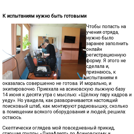
К испытаниям нужно быть готовыми
Чтобы попасть на
учения отряда,
нужно было
заранее заполнить
онлайн
регистрационную
форму. Я этого не
сделала и,
признаюсь, к
испытаниям я
оказалась совершенно не готова. И морально, и
экипировочно. Приехала на асиновскую лыжную базу
14 июня к десяти утра с мыслью: «Щёлкну пару кадров и
уеду». Но увидела, как разворачивается настоящий
поисковый штаб, как монтируют радиовышку, сколько
в помещении всякого оборудования и людей, решила:
остаюсь.
Скептически оглядев мой повседневный прикид,
старшая группы «ЛизаАлерт» по Асиновскому и