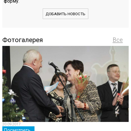
форму.
ДОБАВИТЬ НОВОСТЬ
Фотогалерея
Все
20.09.2017
2
Посмотреть...