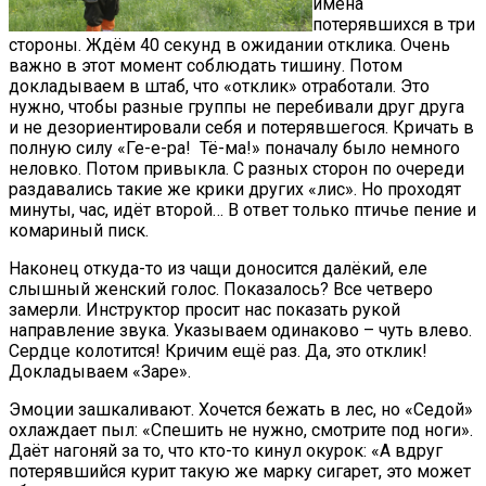
имена
потерявшихся в три
стороны. Ждём 40 секунд в ожидании отклика. Очень
важно в этот момент соблюдать тишину. Потом
докладываем в штаб, что «отклик» отработали. Это
нужно, чтобы разные группы не перебивали друг друга
и не дезориентировали себя и потерявшегося. Кричать в
полную силу «Ге-е-ра! Тё-ма!» поначалу было немного
неловко. Потом привыкла. С разных сторон по очереди
раздавались такие же крики других «лис». Но проходят
минуты, час, идёт второй… В ответ только птичье пение и
комариный писк.
Наконец откуда-то из чащи доносится далёкий, еле
слышный женский голос. Показалось? Все четверо
замерли. Инструктор просит нас показать рукой
направление звука. Указываем одинаково – чуть влево.
Сердце колотится! Кричим ещё раз. Да, это отклик!
Докладываем «Заре».
Эмоции зашкаливают. Хочется бежать в лес, но «Седой»
охлаждает пыл: «Спешить не нужно, смотрите под ноги».
Даёт нагоняй за то, что кто-то кинул окурок: «А вдруг
потерявшийся курит такую же марку сигарет, это может