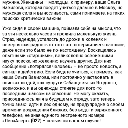
мужчин. Женщины – молодцы, к примеру, ваша Ольга
Вавилова, которая поедет учиться дальше в Москву, но
мужская сила и выносливость, сами понимаете, на таких
поисках критически важны.
Уже сидя в своей машине, поймала себя на мысли, что
за эти несколько часов я прожила маленькую жизнь.
Страх, надежда, усталость до дрожи в коленях и
невероятная радость от того, что потерявшиеся нашлись,
даже если это было не по-настоящему. Восхищалась
опытными «старшими», великолепно освоившими
науку поиска, их желанию научить других. Для них
сообщение «потерялся человек» – не просто новость, а
сигнал к действию. Если будете учиться, к примеру, как
наша Ольга Вавилова, или постоянно участвовать в
поисках людей, как супруги Сабанцевы из Ягодного,
возможно, и вы однажды станете для кого-то
последним шансом на спасение. Не могу сказать,
присоединюсь ли я в будущем к отряду, зато теперь
точно знаю: идти в лес одному, не предупредив о своём
времени возращения близких, без воды и заряженного
телефона, не зная единого экстренного номера
«ЛизаАлерт»
(022
) – нельзя ни в коем случае!