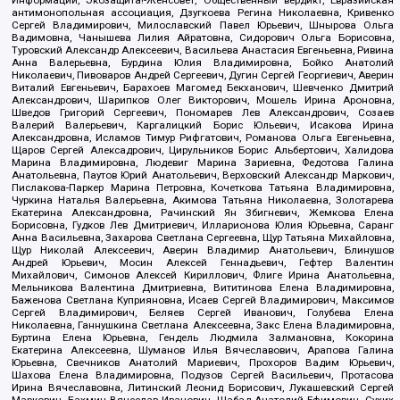
антимонопольная ассоциация, Дзугкоева Регина Николаевна, Кривенко
Сергей Владимирович, Милославский Павел Юрьевич, Шнырова Ольга
Вадимовна, Чанышева Лилия Айратовна, Сидорович Ольга Борисовна,
Туровский Александр Алексеевич, Васильева Анастасия Евгеньевна, Ривина
Анна Валерьевна, Бурдина Юлия Владимировна, Бойко Анатолий
Николаевич, Пивоваров Андрей Сергеевич, Дугин Сергей Георгиевич, Аверин
Виталий Евгеньевич, Барахоев Магомед Бекханович, Шевченко Дмитрий
Александрович, Шарипков Олег Викторович, Мошель Ирина Ароновна,
Шведов Григорий Сергеевич, Пономарев Лев Александрович, Созаев
Валерий Валерьевич, Каргалицкий Борис Юльевич, Исакова Ирина
Александровна, Исламов Тимур Рифгатович, Романова Ольга Евгеньевна,
Щаров Сергей Алексадрович, Цирульников Борис Альбертович, Халидова
Марина Владимировна, Людевиг Марина Зариевна, Федотова Галина
Анатольевна, Паутов Юрий Анатольевич, Верховский Александр Маркович,
Пислакова-Паркер Марина Петровна, Кочеткова Татьяна Владимировна,
Чуркина Наталья Валерьевна, Акимова Татьяна Николаевна, Золотарева
Екатерина Александровна, Рачинский Ян Збигневич, Жемкова Елена
Борисовна, Гудков Лев Дмитриевич, Илларионова Юлия Юрьевна, Саранг
Анна Васильевна, Захарова Светлана Сергеевна, Щур Татьяна Михайловна,
Щур Николай Алексеевич, Аверин Владимир Анатольевич, Блинушов
Андрей Юрьевич, Мосин Алексей Геннадьевич, Гефтер Валентин
Михайлович, Симонов Алексей Кириллович, Флиге Ирина Анатольевна,
Мельникова Валентина Дмитриевна, Вититинова Елена Владимировна,
Баженова Светлана Куприяновна, Исаев Сергей Владимирович, Максимов
Сергей Владимирович, Беляев Сергей Иванович, Голубева Елена
Николаевна, Ганнушкина Светлана Алексеевна, Закс Елена Владимировна,
Буртина Елена Юрьевна, Гендель Людмила Залмановна, Кокорина
Екатерина Алексеевна, Шуманов Илья Вячеславович, Арапова Галина
Юрьевна, Свечников Анатолий Мариевич, Прохоров Вадим Юрьевич,
Шахова Елена Владимировна, Подузов Сергей Васильевич, Протасова
Ирина Вячеславовна, Литинский Леонид Борисович, Лукашевский Сергей
Маркович, Бахмин Вячеслав Иванович, Шабад Анатолий Ефимович, Сухих