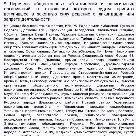
* Перечень общественных объединений и религиозных
организаций в отношении которых судом принято
вступившее в законную силу решение о ликвидации или
запрете деятельности:
Национал-большевистская партия, ВЕК РА, Рада земли Кубанской Духовно
Родовой Державы Русь, организация Асгардская Славянская Община,
Община Капища Веды Перуна, Мужская Духовная Семинария Духовное
Учреждение, Нурджулар, К Богодержавию, Таблиги Джамаат, Свидетели
Иеговы, Русское национальное единство, Национал-социалистическое
общество, Джамаат мувахидов, Объединенный Вилайат Кабарды, Балкарии
и Карачая, Союз славян, Ат-Такфир Валь-Хиджра, Пит Буль, Национал-
социалистическая рабочая партия России, Славянский союз, Формат-18,
Благородный Орден Дьявола, Армия воли народа, Национальная
Социалистическая Инициатива города Череповца, Духовно-Родовая
Держава Русь, Русское национальное единство, Древнерусской
Инглистической церкви Православных Староверов-Инглингов, Русский
общенациональный союз, Движение против нелегальной иммиграции,
Кровь и Честь, О свободе совести и о религиозных объединениях, Омская
организация общественного политического движения Русское
национальное единство, Северное Братство, Клуб Болельщиков Футбольного
Клуба Динамо, Файзрахманисты, Мусульманская религиозная организация
п. Боровский Тюменского района Тюменской области, Община Коренного
Русского народа Щелковского района, Правый сектор, Украинская
национальная ассамблея – Украинская народная самооборона,
Украинская повстанческая армия, Тризуб им. Степана Бандеры, Братство,
Белый Крест, Misanthropic division, Религиозное объединение
последователей инглиизма, Народная Социальная Инициатива, TulaSkins,
Этнополитическое объединение Русские, Русское национальное
объединение Атака, Мечеть Мирмамеда, Община Коренного Русского
народа г. Астрахани, ВОЛЯ, Меджлис крымскотатарского народа, Рубеж