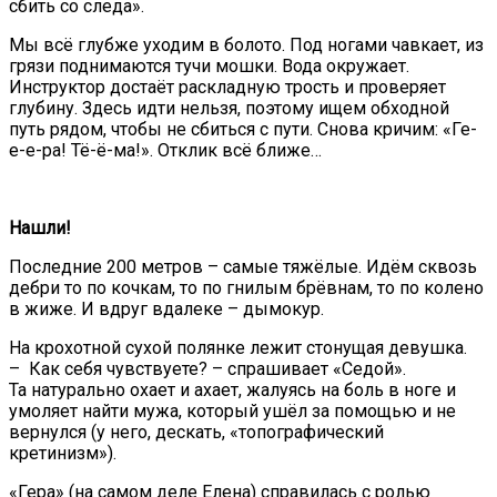
сбить со следа».
Мы всё глубже уходим в болото. Под ногами чавкает, из
грязи поднимаются тучи мошки. Вода окружает.
Инструктор достаёт раскладную трость и проверяет
глубину. Здесь идти нельзя, поэтому ищем обходной
путь рядом, чтобы не сбиться с пути. Снова кричим: «Ге-
е-е-ра! Тё-ё-ма!». Отклик всё ближе…
Нашли!
Последние 200 метров – самые тяжёлые. Идём сквозь
дебри то по кочкам, то по гнилым брёвнам, то по колено
в жиже. И вдруг вдалеке – дымокур.
На крохотной сухой полянке лежит стонущая девушка.
– Как себя чувствуете? – спрашивает «Седой».
Та натурально охает и ахает, жалуясь на боль в ноге и
умоляет найти мужа, который ушёл за помощью и не
вернулся (у него, дескать, «топографический
кретинизм»).
«Гера» (на самом деле Елена) справилась с ролью