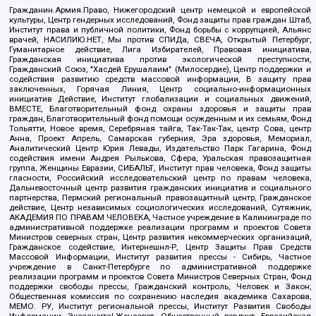
Гражданин.Армия.Право, Нижегородский центр немецкой и европейской
культуры, Центр гендерных исследований, Фонд защиты прав граждан Штаб,
Институт права и публичной политики, Фонд борьбы с коррупцией, Альянс
врачей, НАСИЛИЮ.НЕТ, Мы против СПИДа, СВЕЧА, Открытый Петербург,
Гуманитарное действие, Лига Избирателей, Правовая инициатива,
Гражданская инициатива против экологической преступности,
Гражданский Союз, "Хасдей Ерушалаим" (Милосердие), Центр поддержки и
содействия развитию средств массовой информации, В защиту прав
заключенных, Горячая Линия, Центр социально-информационных
инициатив Действие, Институт глобализации и социальных движений,
ВМЕСТЕ, Благотворительный фонд охраны здоровья и защиты прав
граждан, Благотворительный фонд помощи осужденным и их семьям, Фонд
Тольятти, Новое время, Серебряная тайга, Так-Так-Так, центр Сова, центр
Анна, Проект Апрель, Самарская губерния, Эра здоровья, Мемориал,
Аналитический Центр Юрия Левады, Издательство Парк Гагарина, Фонд
содействия имени Андрея Рылькова, Сфера, Уральская правозащитная
группа, Женщины Евразии, СИБАЛЬТ, Институт прав человека, Фонд защиты
гласности, Российский исследовательский центр по правам человека,
Дальневосточный центр развития гражданских инициатив и социального
партнерства, Пермский региональный правозащитный центр, Гражданское
действие, Центр независимых социологических исследований, Сутяжник,
АКАДЕМИЯ ПО ПРАВАМ ЧЕЛОВЕКА, Частное учреждение в Калининграде по
административной поддержке реализации программ и проектов Совета
Министров северных стран, Центр развития некоммерческих организаций,
Гражданское содействие, Интернешнл-Р, Центр Защиты Прав Средств
Массовой Информации, Институт развития прессы - Сибирь, Частное
учреждение в Санкт-Петербурге по административной поддержке
реализации программ и проектов Совета Министров Северных Стран, Фонд
поддержки свободы прессы, Гражданский контроль, Человек и Закон,
Общественная комиссия по сохранению наследия академика Сахарова,
МЕМО. РУ, Институт региональной прессы, Институт Развития Свободы
Информации, Экозащита!-Женсовет, Общественный вердикт, Евразийская