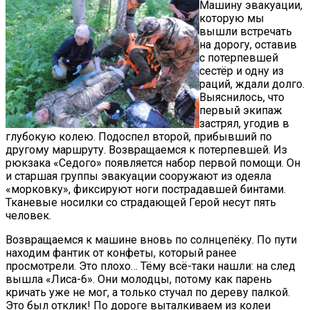
Машину эвакуации,
которую мы
вышли встречать
на дорогу, оставив
с потерпевшей
сестёр и одну из
раций, ждали долго.
Выяснилось, что
первый экипаж
застрял, угодив в
глубокую колею. Подоспел второй, прибывший по
другому маршруту. Возвращаемся к потерпевшей. Из
рюкзака «Седого» появляется набор первой помощи. Он
и старшая группы эвакуации сооружают из одеяла
«морковку», фиксируют ноги пострадавшей бинтами.
Тканевые носилки со страдающей Герой несут пять
человек.
Возвращаемся к машине вновь по солнцепёку. По пути
находим фантик от конфеты, который ранее
просмотрели. Это плохо… Тёму всё-таки нашли: на след
вышла «Лиса-6». Они молодцы, потому как парень
кричать уже не мог, а только стучал по дереву палкой.
Это был отклик! По дороге выталкиваем из колеи