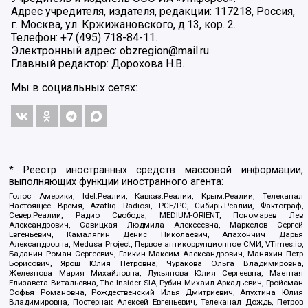
Адрес учредителя, издателя, редакции: 117218, Россия,
г. Москва, ул. Кржижановского, д.13, кор. 2.
Телефон: +7 (495) 718-84-11.
Электронный адрес: obzregion@mail.ru.
Главный редактор: Дорохова Н.В.
Мы в социальных сетях:
* Реестр иностранных средств массовой информации,
выполняющих функции иностранного агента:
Голос Америки, Idel.Реалии, Кавказ.Реалии, Крым.Реалии, Телеканал
Настоящее Время, Azatliq Radiosi, PCE/PC, Сибирь.Реалии, Фактограф,
Север.Реалии, Радио Свобода, MEDIUM-ORIENT, Пономарев Лев
Александрович, Савицкая Людмила Алексеевна, Маркелов Сергей
Евгеньевич, Камалягин Денис Николаевич, Апахончич Дарья
Александровна, Medusa Project, Первое антикоррупционное СМИ, VTimes.io,
Баданин Роман Сергеевич, Гликин Максим Александрович, Маняхин Петр
Борисович, Ярош Юлия Петровна, Чуракова Ольга Владимировна,
Железнова Мария Михайловна, Лукьянова Юлия Сергеевна, Маетная
Елизавета Витальевна, The Insider SIA, Рубин Михаил Аркадьевич, Гройсман
Софья Романовна, Рождественский Илья Дмитриевич, Апухтина Юлия
Владимировна, Постернак Алексей Евгеньевич, Телеканал Дождь, Петров