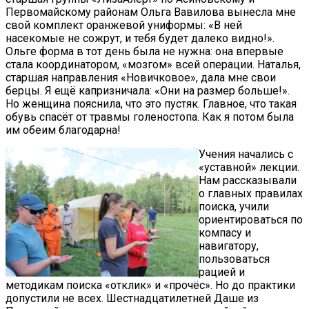
Первомайскому районам Ольга Вавилова вынесла мне
свой комплект оранжевой униформы: «В ней
насекомые не сожрут, и тебя будет далеко видно!».
Ольге форма в тот день была не нужна: она впервые
стала координатором, «мозгом» всей операции. Наталья,
старшая направления «Новичковое», дала мне свои
берцы. Я ещё капризничала: «Они на размер больше!».
Но женщина пояснила, что это пустяк. Главное, что такая
обувь спасёт от травмы голеностопа. Как я потом была
им обеим благодарна!
Учения начались с
«уставной» лекции.
Нам рассказывали
о главных правилах
поиска, учили
ориентироваться по
компасу и
навигатору,
пользоваться
рацией и
методикам поиска «отклик» и «прочёс». Но до практики
допустили не всех. Шестнадцатилетней Даше из