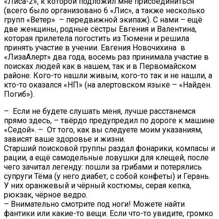
«Лиса-2», к которой подложил мне присоединиться
(всего было организовано 6 «Лис», а также несколько
групп «Ветер» – передвижной экипаж). С нами – ещё
две женщины,
родные сёстры Евгения и Валентина,
которая прилетела погостить из Тюмени и решила
принять участие в учении. Евгения Новочихина в
«ЛизаАлерт» два года, восемь раз принимала участие в
поисках людей как в нашем, так и в Первомайском
районе. Кого-то нашли живым, кого-то так и не нашли, а
кто-то оказался «НП» (на алертовском языке – «Найден.
Погиб»).
– Если не будете слушать меня, лучше расстанемся
прямо здесь, – твёрдо предупредил по дороге к машине
«Седой». – От того, как вы следуете моим указаниям,
зависят ваше здоровье и жизни.
Старший поисковой группы раздал фонарики, компасы и
рации, а ещё самодельные ловушки для клещей, после
чего зачитал легенду: пошли за грибами и потерялись
супруги Тёма (у него диабет, с собой конфеты) и Герань.
У них оранжевый и чёрный костюмы, серая кепка,
рюкзак, чёрное ведро.
– Внимательно смотрите под ноги! Можете найти
фантики или какие-то вещи. Если что-то увидите, громко