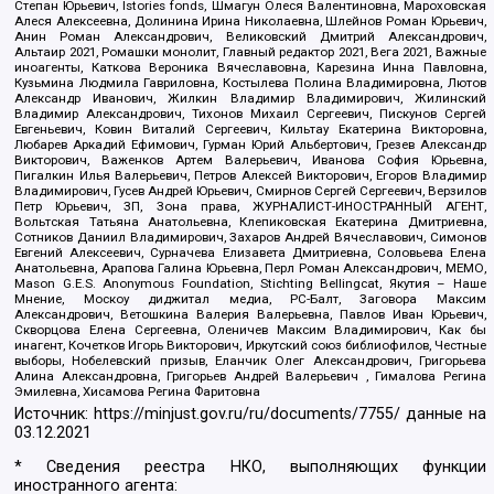
Степан Юрьевич, Istories fonds, Шмагун Олеся Валентиновна, Мароховская
Алеся Алексеевна, Долинина Ирина Николаевна, Шлейнов Роман Юрьевич,
Анин Роман Александрович, Великовский Дмитрий Александрович,
Альтаир 2021, Ромашки монолит, Главный редактор 2021, Вега 2021, Важные
иноагенты, Каткова Вероника Вячеславовна, Карезина Инна Павловна,
Кузьмина Людмила Гавриловна, Костылева Полина Владимировна, Лютов
Александр Иванович, Жилкин Владимир Владимирович, Жилинский
Владимир Александрович, Тихонов Михаил Сергеевич, Пискунов Сергей
Евгеньевич, Ковин Виталий Сергеевич, Кильтау Екатерина Викторовна,
Любарев Аркадий Ефимович, Гурман Юрий Альбертович, Грезев Александр
Викторович, Важенков Артем Валерьевич, Иванова София Юрьевна,
Пигалкин Илья Валерьевич, Петров Алексей Викторович, Егоров Владимир
Владимирович, Гусев Андрей Юрьевич, Смирнов Сергей Сергеевич, Верзилов
Петр Юрьевич, ЗП, Зона права, ЖУРНАЛИСТ-ИНОСТРАННЫЙ АГЕНТ,
Вольтская Татьяна Анатольевна, Клепиковская Екатерина Дмитриевна,
Сотников Даниил Владимирович, Захаров Андрей Вячеславович, Симонов
Евгений Алексеевич, Сурначева Елизавета Дмитриевна, Соловьева Елена
Анатольевна, Арапова Галина Юрьевна, Перл Роман Александрович, МЕМО,
Mason G.E.S. Anonymous Foundation, Stichting Bellingcat, Якутия – Наше
Мнение, Москоу диджитал медиа, РС-Балт, Заговора Максим
Александрович, Ветошкина Валерия Валерьевна, Павлов Иван Юрьевич,
Скворцова Елена Сергеевна, Оленичев Максим Владимирович, Как бы
инагент, Кочетков Игорь Викторович, Иркутский союз библиофилов, Честные
выборы, Нобелевский призыв, Еланчик Олег Александрович, Григорьева
Алина Александровна, Григорьев Андрей Валерьевич , Гималова Регина
Эмилевна, Хисамова Регина Фаритовна
Источник:
https://minjust.gov.ru/ru/documents/7755/
данные на
03.12.2021
* Сведения реестра НКО, выполняющих функции
иностранного агента: