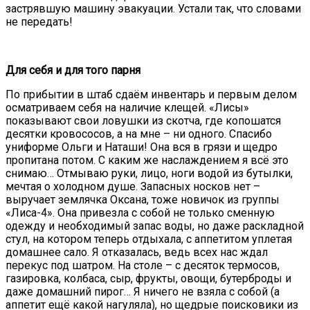
застрявшую машину эвакуации. Устали так, что словами
не передать!
Для себя и для того парня
По прибытии в штаб сдаём инвентарь и первым делом
осматриваем себя на наличие клещей. «Лисы»
показывают свои ловушки из скотча, где копошатся
десятки кровососов, а на мне – ни одного. Спасибо
униформе Ольги и Наташи! Она вся в грязи и щедро
пропитана потом. С каким же наслаждением я всё это
снимаю… Отмываю руки, лицо, ноги водой из бутылки,
мечтая о холодном душе. Запасных носков нет –
выручает землячка Оксана, тоже новичок из группы
«Лиса-4». Она привезла с собой не только сменную
одежду и необходимый запас воды, но даже раскладной
стул, на котором теперь отдыхала, с аппетитом уплетая
домашнее сало. Я отказалась, ведь всех нас ждал
перекус под шатром. На столе – с десяток термосов,
газировка, колбаса, сыр, фрукты, овощи, бутерброды и
даже домашний пирог… Я ничего не взяла с собой (а
аппетит ещё какой нагуляла), но щедрые поисковики из