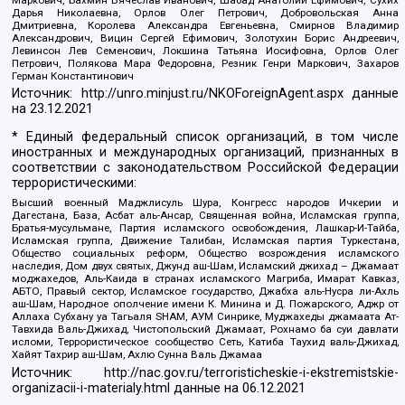
Дарья Николаевна, Орлов Олег Петрович, Добровольская Анна
Дмитриевна, Королева Александра Евгеньевна, Смирнов Владимир
Александрович, Вицин Сергей Ефимович, Золотухин Борис Андреевич,
Левинсон Лев Семенович, Локшина Татьяна Иосифовна, Орлов Олег
Петрович, Полякова Мара Федоровна, Резник Генри Маркович, Захаров
Герман Константинович
Источник:
http://unro.minjust.ru/NKOForeignAgent.aspx
данные
на
23.12.2021
* Единый федеральный список организаций, в том числе
иностранных и международных организаций, признанных в
соответствии с законодательством Российской Федерации
террористическими:
Высший военный Маджлисуль Шура, Конгресс народов Ичкерии и
Дагестана, База, Асбат аль-Ансар, Священная война, Исламская группа,
Братья-мусульмане, Партия исламского освобождения, Лашкар-И-Тайба,
Исламская группа, Движение Талибан, Исламская партия Туркестана,
Общество социальных реформ, Общество возрождения исламского
наследия, Дом двух святых, Джунд аш-Шам, Исламский джихад – Джамаат
моджахедов, Аль-Каида в странах исламского Магриба, Имарат Кавказ,
АБТО, Правый сектор, Исламское государство, Джабха аль-Нусра ли-Ахль
аш-Шам, Народное ополчение имени К. Минина и Д. Пожарского, Аджр от
Аллаха Субхану уа Тагьаля SHAM, АУМ Синрике, Муджахеды джамаата Ат-
Тавхида Валь-Джихад, Чистопольский Джамаат, Рохнамо ба суи давлати
исломи, Террористическое сообщество Сеть, Катиба Таухид валь-Джихад,
Хайят Тахрир аш-Шам, Ахлю Сунна Валь Джамаа
Источник:
http://nac.gov.ru/terroristicheskie-i-ekstremistskie-
organizacii-i-materialy.html
данные на
06.12.2021