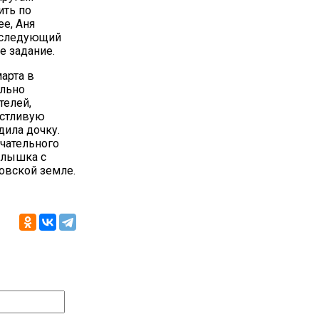
ить по
е, Аня
а следующий
е задание.
арта в
ильно
телей,
астливую
дила дочку.
ечательного
малышка с
овской земле.