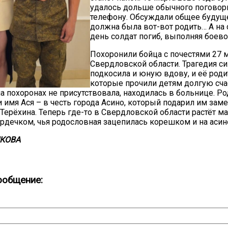
удалось дольше обычного поговор
телефону. Обсуждали общее будуще
должна была вот-вот родить… А н
день солдат погиб, выполняя боево
Похоронили бойца с почестями 27 м
Свердловской области. Трагедия с
подкосила и юную вдову, и её роди
которые прочили детям долгую сч
на похоронах не присутствовала, находилась в больнице. Ро
 имя Ася – в честь города Асино, который подарил им зам
 Терёхина. Теперь где-то в Свердловской области растёт 
рдечком, чья родословная зацепилась корешком и на асин
КОВА
ообщение: