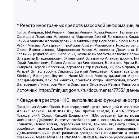
* Реестр иностранных средств массовой информации, 
Голос Америки, Idel.Реалии, Кавказ.Реалии, Крым.Реалии, Телеканал
Савицкая Людмила Алексеевна, Маркелов Сергей Евгеньевич, Камал
Гликин Максим Александрович, Маняхин Петр Борисович, Ярош Юлия П
Рубин Михаил Аркадьевич, Гройсман Софья Романовна, Рождественски
Олеся Валентиновна, Мароховская Алеся Алексеевна, Долинина И
Главный редактор 2021, Вега 2021, Важные иноагенты, Каткова Вер
Владимир Владимирович, Жилинский Владимир Александрович, Тихон
Юрий Альбертович, Грезев Александр Викторович, Важенков Артем В
Смирнов Сергей Сергеевич, Верзилов Петр Юрьевич, ЗП, Зона прав
Андрей Вячеславович, Симонов Евгений Алексеевич, Сурначева Елиз
Stichting Bellingcat, Якутия – Наше Мнение, Москоу диджитал мед
Владимирович, Как бы инагент, Кочетков Игорь Викторович, Иркут
Валерьевич , Гималова Регина Эмилевна, Хисамова Регина Фаритовн
Источник:
https://minjust.gov.ru/ru/documents/7755/
данны
* Сведения реестра НКО, выполняющих функции иностра
Гражданин.Армия.Право, Нижегородский центр немецкой и европейск
Альянс врачей, НАСИЛИЮ.НЕТ, Мы против СПИДа, СВЕЧА, Открытый
Гражданский Союз, "Хасдей Ерушалаим" (Милосердие), Центр под
инициатив Действие, Институт глобализации и социальных движен
Тольятти, Новое время, Серебряная тайга, Так-Так-Так, центр Сова
содействия имени Андрея Рылькова, Сфера, Уральская правозащитна
Дальневосточный центр развития гражданских инициатив и социа
Сутяжник, АКАДЕМИЯ ПО ПРАВАМ ЧЕЛОВЕКА, Частное учреждение в Ка