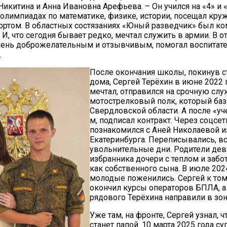
икитина и Анна Ивановна Арефьева. – Он учился на «4» и «
 олимпиадах по математике, физике, истории, посещал круж
ортом. В областных состязаниях «Юный разведчик» был к
 И, что сегодня бывает редко, мечтал служить в армии. В 
чень доброжелательным и отзывчивым, помогал воспитате
.
После окончания школы, покинув с
дома, Сергей Терёхин в июне 2022 г
мечтал, отправился на срочную слу
мотострелковый полк, который баз
Свердловской области. А после «уче
м, подписал контракт. Через соцсет
познакомился с Аней Николаевой и
Екатеринбурга. Переписывались, в
увольнительные дни. Родители де
избранника дочери с теплом и забо
как собственного сына. В июле 202
молодые поженились. Сергей к то
окончил курсы операторов БПЛА, а
рядового Терёхина направили в зон
Уже там, на фронте, Сергей узнал, ч
станет папой. 10 марта 2025 года с