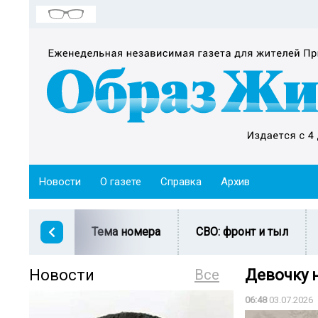
Новости
О газете
Справка
Архив
Тема номера
СВО: фронт и тыл
Новости
Все
Девочку н
06:48
03.07.2026