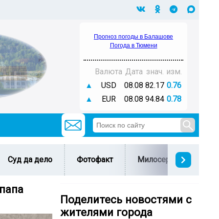
Прогноз погоды в Балашове
Погода в Тюмени
Валюта
Дата
знач.
изм.
▲
USD
08.08
82.17
0.76
▲
EUR
08.08
94.84
0.78
Суд да дело
Фотофакт
Милосердие
С 
 папа
Поделитесь новостями с
жителями города