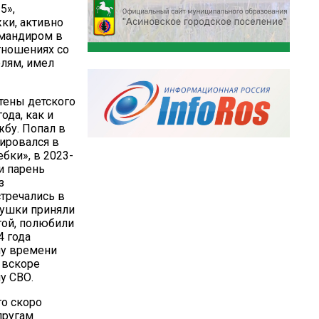
5»,
ки, активно
омандиром в
отношениях со
лям, имел
тены детского
ода, как и
жбу. Попал в
ировался в
бки», в 2023-
и парень
з
стречались в
вушки приняли
той, полюбили
4 года
му времени
 вскоре
у СВО.
то скоро
упругам