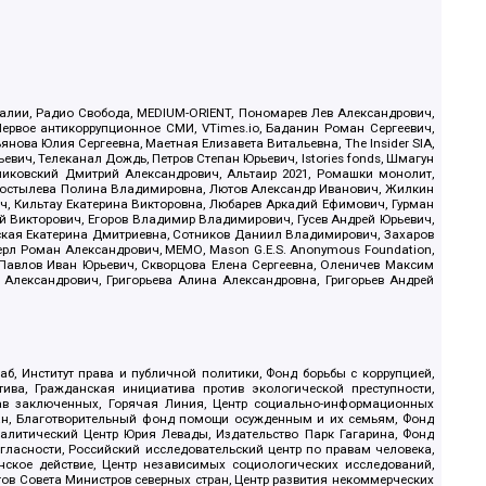
.Реалии, Радио Свобода, MEDIUM-ORIENT, Пономарев Лев Александрович,
ервое антикоррупционное СМИ, VTimes.io, Баданин Роман Сергеевич,
ова Юлия Сергеевна, Маетная Елизавета Витальевна, The Insider SIA,
ич, Телеканал Дождь, Петров Степан Юрьевич, Istories fonds, Шмагун
иковский Дмитрий Александрович, Альтаир 2021, Ромашки монолит,
, Костылева Полина Владимировна, Лютов Александр Иванович, Жилкин
, Кильтау Екатерина Викторовна, Любарев Аркадий Ефимович, Гурман
й Викторович, Егоров Владимир Владимирович, Гусев Андрей Юрьевич,
ская Екатерина Дмитриевна, Сотников Даниил Владимирович, Захаров
ерл Роман Александрович, МЕМО, Mason G.E.S. Anonymous Foundation,
, Павлов Иван Юрьевич, Скворцова Елена Сергеевна, Оленичев Максим
 Александрович, Григорьева Алина Александровна, Григорьев Андрей
б, Институт права и публичной политики, Фонд борьбы с коррупцией,
ива, Гражданская инициатива против экологической преступности,
рав заключенных, Горячая Линия, Центр социально-информационных
дан, Благотворительный фонд помощи осужденным и их семьям, Фонд
 Аналитический Центр Юрия Левады, Издательство Парк Гагарина, Фонд
гласности, Российский исследовательский центр по правам человека,
ское действие, Центр независимых социологических исследований,
в Совета Министров северных стран, Центр развития некоммерческих