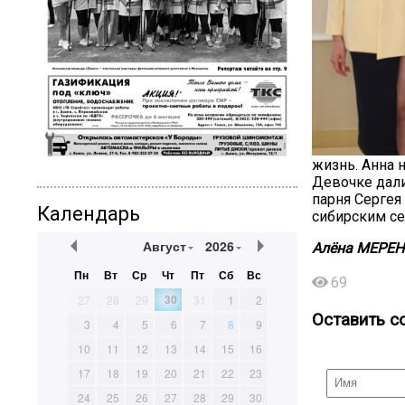
жизнь. Анна 
Девочке дали
парня Сергея
Календарь
сибирским се
Август
2026
Алёна
МЕРЕН
Пн
Вт
Ср
Чт
Пт
Сб
Вс
69
30
27
28
29
31
1
2
Оставить с
3
4
5
6
7
8
9
10
11
12
13
14
15
16
17
18
19
20
21
22
23
24
25
26
27
28
29
30