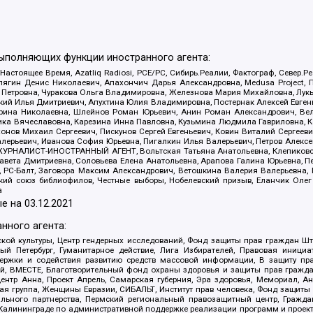
выполняющих функции иностранного агента:
 Настоящее Время, Azatliq Radiosi, PCE/PC, Сибирь.Реалии, Фактограф, Север
ягин Денис Николаевич, Апахончич Дарья Александровна, Medusa Project, П
етровна, Чуракова Ольга Владимировна, Железнова Мария Михайловна, Лукьян
й Илья Дмитриевич, Апухтина Юлия Владимировна, Постернак Алексей Евгеньев
рина Николаевна, Шлейнов Роман Юрьевич, Анин Роман Александрович, Вел
оника Вячеславовна, Карезина Инна Павловна, Кузьмина Людмила Гавриловна
ов Михаил Сергеевич, Пискунов Сергей Евгеньевич, Ковин Виталий Сергеевич
алерьевич, Иванова София Юрьевна, Пигалкин Илья Валерьевич, Петров Алексе
а, ЖУРНАЛИСТ-ИНОСТРАННЫЙ АГЕНТ, Вольтская Татьяна Анатольевна, Клепиков
авета Дмитриевна, Соловьева Елена Анатольевна, Арапова Галина Юрьевна, П
иа, РС-Балт, Заговора Максим Александрович, Ветошкина Валерия Валерьевна
ский союз библиофилов, Честные выборы, Нобелевский призыв, Еланчик Олег
а
е на
03.12.2021
нного агента:
ой культуры, Центр гендерных исследований, Фонд защиты прав граждан Шта
 Петербург, Гуманитарное действие, Лига Избирателей, Правовая инициат
держки и содействия развитию средств массовой информации, В защиту п
ий, ВМЕСТЕ, Благотворительный фонд охраны здоровья и защиты прав граж
, центр Анна, Проект Апрель, Самарская губерния, Эра здоровья, Мемориал,
я группа, Женщины Евразии, СИБАЛЬТ, Институт прав человека, Фонд защиты 
льного партнерства, Пермский региональный правозащитный центр, Граждан
лининграде по административной поддержке реализации программ и проекто