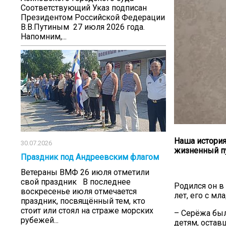
Соответствующий Указ подписан
Президентом Российской Федерации
В.В.Путиным 27 июля 2026 года.
Напомним,...
Наша история
30.07.2026
жизненный пу
Праздник под Андреевским флагом
Ветераны ВМФ 26 июля отметили
свой праздник В последнее
Родился он в
воскресенье июля отмечается
лет, его с м
праздник, посвящённый тем, кто
стоит или стоял на страже морских
– Серёжа бы
рубежей...
детям, остав