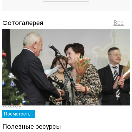
Фотогалерея
Все
20.09.2017
2
Посмотреть...
Полезные ресурсы