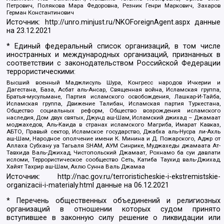
Петрович, Полякова Мара Федоровна, Резник Генри Маркович, Захаров
Герман Константинович
Источник:
http://unro.minjust.ru/NKOForeignAgent.aspx
данные
на
23.12.2021
* Единый федеральный список организаций, в том числе
иностранных и международных организаций, признанных в
соответствии с законодательством Российской Федерации
террористическими:
Высший военный Маджлисуль Шура, Конгресс народов Ичкерии и
Дагестана, База, Асбат аль-Ансар, Священная война, Исламская группа,
Братья-мусульмане, Партия исламского освобождения, Лашкар-И-Тайба,
Исламская группа, Движение Талибан, Исламская партия Туркестана,
Общество социальных реформ, Общество возрождения исламского
наследия, Дом двух святых, Джунд аш-Шам, Исламский джихад – Джамаат
моджахедов, Аль-Каида в странах исламского Магриба, Имарат Кавказ,
АБТО, Правый сектор, Исламское государство, Джабха аль-Нусра ли-Ахль
аш-Шам, Народное ополчение имени К. Минина и Д. Пожарского, Аджр от
Аллаха Субхану уа Тагьаля SHAM, АУМ Синрике, Муджахеды джамаата Ат-
Тавхида Валь-Джихад, Чистопольский Джамаат, Рохнамо ба суи давлати
исломи, Террористическое сообщество Сеть, Катиба Таухид валь-Джихад,
Хайят Тахрир аш-Шам, Ахлю Сунна Валь Джамаа
Источник:
http://nac.gov.ru/terroristicheskie-i-ekstremistskie-
organizacii-i-materialy.html
данные на
06.12.2021
* Перечень общественных объединений и религиозных
организаций в отношении которых судом принято
вступившее в законную силу решение о ликвидации или