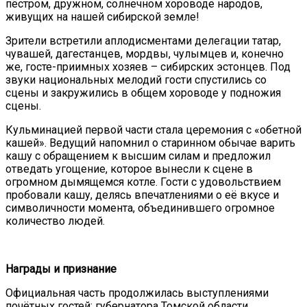
пёстром, дружном, солнечном хороводе народов,
живущих на нашей сибирской земле!
Зрители встретили аплодисментами делегации татар,
чувашей, дагестанцев, мордвы, чулымцев и, конечно
же, госте-приимных хозяев – сибирских эстонцев. Под
звуки национальных мелодий гости спустились со
сцены и закружились в общем хороводе у подножия
сцены.
Кульминацией первой части стала церемония с «обетной
кашей». Ведущий напомнил о старинном обычае варить
кашу с обращением к высшим силам и предложил
отведать угощение, которое вынесли к сцене в
огромном дымящемся котле. Гости с удовольствием
пробовали кашу, делясь впечатлениями о её вкусе и
символичности момента, объединившего огромное
количество людей.
Награды и признание
Официальная часть продолжилась выступлениями
почётных гостей: губернатора Томской области