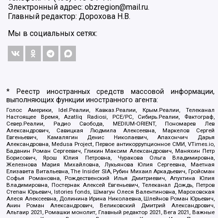
Электронный адрес: obzregion@mail.ru.
Главный редактор: Дорохова Н.В.
Мы в социальных сетях:
* Реестр иностранных средств массовой информации,
выполняющих функции иностранного агента:
Голос Америки, Idel.Реалии, Кавказ.Реалии, Крым.Реалии, Телеканал
Настоящее Время, Azatliq Radiosi, PCE/PC, Сибирь.Реалии, Фактограф,
Север.Реалии, Радио Свобода, MEDIUM-ORIENT, Пономарев Лев
Александрович, Савицкая Людмила Алексеевна, Маркелов Сергей
Евгеньевич, Камалягин Денис Николаевич, Апахончич Дарья
Александровна, Medusa Project, Первое антикоррупционное СМИ, VTimes.io,
Баданин Роман Сергеевич, Гликин Максим Александрович, Маняхин Петр
Борисович, Ярош Юлия Петровна, Чуракова Ольга Владимировна,
Железнова Мария Михайловна, Лукьянова Юлия Сергеевна, Маетная
Елизавета Витальевна, The Insider SIA, Рубин Михаил Аркадьевич, Гройсман
Софья Романовна, Рождественский Илья Дмитриевич, Апухтина Юлия
Владимировна, Постернак Алексей Евгеньевич, Телеканал Дождь, Петров
Степан Юрьевич, Istories fonds, Шмагун Олеся Валентиновна, Мароховская
Алеся Алексеевна, Долинина Ирина Николаевна, Шлейнов Роман Юрьевич,
Анин Роман Александрович, Великовский Дмитрий Александрович,
Альтаир 2021, Ромашки монолит, Главный редактор 2021, Вега 2021, Важные