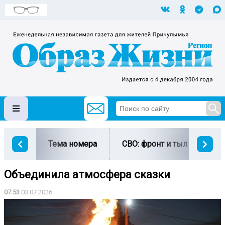
Тема номера
СВО: фронт и тыл
Ми
Объединила атмосфера сказки
07:53
03.07.2026