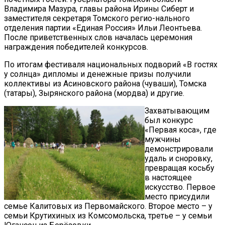
Владимира Мазура, главы района Ирины Сиберт и
заместителя секретаря Томского регио-нального
отделения партии «Единая Россия» Ильи Леонтьева.
После приветственных слов началась церемония
награждения победителей конкурсов.
По итогам фестиваля национальных подворий «В гостях
у солнца» дипломы и денежные призы получили
коллективы из Асиновского района (чуваши), Томска
(татары), Зырянского района (мордва) и другие.
Захватывающим
был конкурс
«Первая коса», где
мужчины
демонстрировали
удаль и сноровку,
превращая косьбу
в настоящее
искусство. Первое
место присудили
семье Калитовых из Первомайского. Второе место – у
семьи Крутихиных из Комсомольска, третье – у семьи