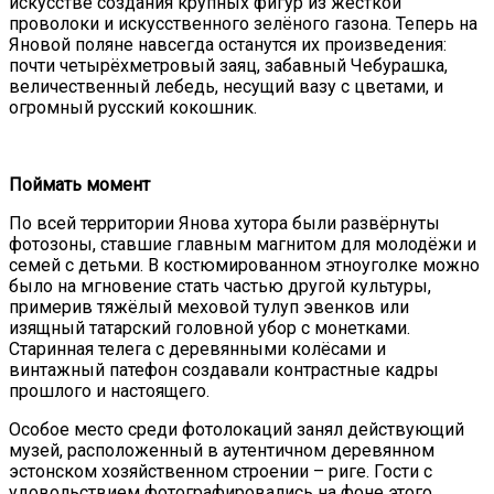
искусстве создания крупных фигур из жёсткой
проволоки и искусственного зелёного газона. Теперь на
Яновой поляне навсегда останутся их произведения:
почти четырёхметровый заяц, забавный Чебурашка,
величественный лебедь, несущий вазу с цветами, и
огромный русский кокошник.
Поймать момент
По всей территории Янова хутора были развёрнуты
фотозоны, ставшие главным магнитом для молодёжи и
семей с детьми. В костюмированном этноуголке можно
было на мгновение стать частью другой культуры,
примерив тяжёлый меховой тулуп эвенков или
изящный татарский головной убор с монетками.
Старинная телега с деревянными колёсами и
винтажный патефон создавали контрастные кадры
прошлого и настоящего.
Особое место среди фотолокаций занял действующий
музей, расположенный в аутентичном деревянном
эстонском хозяйственном строении – риге. Гости с
удовольствием фотографировались на фоне этого