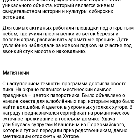
уникального объекта, который является живым
свидетельством истории и культуры сибирских
эстонцев.
Для самых активных работали площадки под открытым
небом, где учили плести венки из веток берёзы и
полевых трав, расписывать ароматные пряники. Дети
увлечённо наблюдали за ковкой подков на счастье под
звонкий стук молота о наковальню.
Магия ночи
С наступлением темноты программа достигла своего
пика. На экране появился мистический символ
праздника – цветок папоротника. Было объявлено о
начале квеста для влюблённых пар, которым надо было
найти волшебный цветок в укромных уголках хутора. В
награду предназначался сертификат на романтическое
суточное проживание в гостевом домике. Удача
улыбнулась супругам Ивановым из Первомайского,
которые тут же передали приз родственникам, давно
мечтающим отдохнуть на Хуторе.