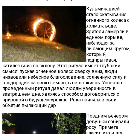
Кульминацией
стало скатывание
огненного колеса с
холма к воде.
Зрители замерли в
едином порыве,
наблюдая за
пылающим кругом,
который,
подпрыгивая,
катился вниз по склону. Этот ритуал имеет глубокий
смысл: пуская огненное колесо сверху вниз, люди
низводили небесное благословение, солнечную силу и
плодородие на свою землю, в свою жизнь. Успешно
проведённый ритуал давал людям уверенность в
завтрашнем дне, являясь способом договориться с
природой о будущем урожае. Река приняла в свои
объятия пылающий дар.
Поздним вечером
девушки собирали
росу. Примета
гласит: кто в эту