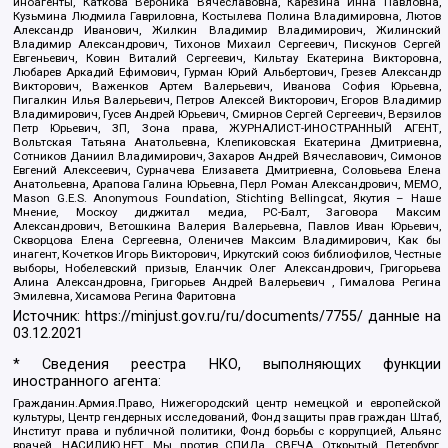
иноагенты, Каткова Вероника Вячеславовна, Карезина Инна Павловна,
Кузьмина Людмила Гавриловна, Костылева Полина Владимировна, Лютов
Александр Иванович, Жилкин Владимир Владимирович, Жилинский
Владимир Александрович, Тихонов Михаил Сергеевич, Пискунов Сергей
Евгеньевич, Ковин Виталий Сергеевич, Кильтау Екатерина Викторовна,
Любарев Аркадий Ефимович, Гурман Юрий Альбертович, Грезев Александр
Викторович, Важенков Артем Валерьевич, Иванова София Юрьевна,
Пигалкин Илья Валерьевич, Петров Алексей Викторович, Егоров Владимир
Владимирович, Гусев Андрей Юрьевич, Смирнов Сергей Сергеевич, Верзилов
Петр Юрьевич, ЗП, Зона права, ЖУРНАЛИСТ-ИНОСТРАННЫЙ АГЕНТ,
Вольтская Татьяна Анатольевна, Клепиковская Екатерина Дмитриевна,
Сотников Даниил Владимирович, Захаров Андрей Вячеславович, Симонов
Евгений Алексеевич, Сурначева Елизавета Дмитриевна, Соловьева Елена
Анатольевна, Арапова Галина Юрьевна, Перл Роман Александрович, МЕМО,
Mason G.E.S. Anonymous Foundation, Stichting Bellingcat, Якутия – Наше
Мнение, Москоу диджитал медиа, РС-Балт, Заговора Максим
Александрович, Ветошкина Валерия Валерьевна, Павлов Иван Юрьевич,
Скворцова Елена Сергеевна, Оленичев Максим Владимирович, Как бы
инагент, Кочетков Игорь Викторович, Иркутский союз библиофилов, Честные
выборы, Нобелевский призыв, Еланчик Олег Александрович, Григорьева
Алина Александровна, Григорьев Андрей Валерьевич , Гималова Регина
Эмилевна, Хисамова Регина Фаритовна
Источник:
https://minjust.gov.ru/ru/documents/7755/
данные на
03.12.2021
* Сведения реестра НКО, выполняющих функции
иностранного агента:
Гражданин.Армия.Право, Нижегородский центр немецкой и европейской
культуры, Центр гендерных исследований, Фонд защиты прав граждан Штаб,
Институт права и публичной политики, Фонд борьбы с коррупцией, Альянс
врачей, НАСИЛИЮ.НЕТ, Мы против СПИДа, СВЕЧА, Открытый Петербург,