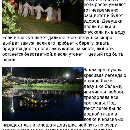
ночь росой умылся,
тот непременно
расцветёт и будет
здоров. Девушки
плели венки и
опускали их в воду.
Если венок уплывёт дальше всех, девушка скоро
выйдет замуж; если его прибьёт к берегу, ждать
придётся долго; если закружится на месте, любовь
останется безответной; а если утонет – целый год быть
одной.
Затем прозвучала
красивая легенда о
юноше Яне и
девушке Сальми,
чья чистая любовь
преодолела все
преграды. Под
текст легенды по
водной глади в
лодке в красивых
нарядах плыли юноша и девушка, чей путь по озеру