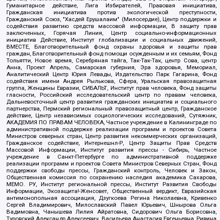
Гуманитарное действие, Лига Избирателей, Правовая инициатива,
Гражданская инициатива против экологической преступности,
Гражданский Союз, "Хасдей Ерушалаим" (Милосердие), Центр поддержки и
содействия развитию средств массовой информации, В защиту прав
заключенных, Горячая Линия, Центр социально-информационных
инициатив Действие, Институт глобализации и социальных движений,
ВМЕСТЕ, Благотворительный фонд охраны здоровья и защиты прав
граждан, Благотворительный фонд помощи осужденным и их семьям, Фонд
Тольятти, Новое время, Серебряная тайга, Так-Так-Так, центр Сова, центр
Анна, Проект Апрель, Самарская губерния, Эра здоровья, Мемориал,
Аналитический Центр Юрия Левады, Издательство Парк Гагарина, Фонд
содействия имени Андрея Рылькова, Сфера, Уральская правозащитная
группа, Женщины Евразии, СИБАЛЬТ, Институт прав человека, Фонд защиты
гласности, Российский исследовательский центр по правам человека,
Дальневосточный центр развития гражданских инициатив и социального
партнерства, Пермский региональный правозащитный центр, Гражданское
действие, Центр независимых социологических исследований, Сутяжник,
АКАДЕМИЯ ПО ПРАВАМ ЧЕЛОВЕКА, Частное учреждение в Калининграде по
административной поддержке реализации программ и проектов Совета
Министров северных стран, Центр развития некоммерческих организаций,
Гражданское содействие, Интернешнл-Р, Центр Защиты Прав Средств
Массовой Информации, Институт развития прессы - Сибирь, Частное
учреждение в Санкт-Петербурге по административной поддержке
реализации программ и проектов Совета Министров Северных Стран, Фонд
поддержки свободы прессы, Гражданский контроль, Человек и Закон,
Общественная комиссия по сохранению наследия академика Сахарова,
МЕМО. РУ, Институт региональной прессы, Институт Развития Свободы
Информации, Экозащита!-Женсовет, Общественный вердикт, Евразийская
антимонопольная ассоциация, Дзугкоева Регина Николаевна, Кривенко
Сергей Владимирович, Милославский Павел Юрьевич, Шнырова Ольга
Вадимовна, Чанышева Лилия Айратовна, Сидорович Ольга Борисовна,
Туровский Александр Алексеевич, Васильева Анастасия Евгеньевна, Ривина