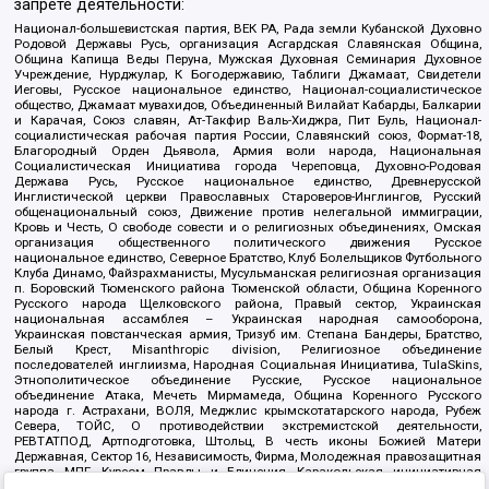
запрете деятельности:
Национал-большевистская партия, ВЕК РА, Рада земли Кубанской Духовно
Родовой Державы Русь, организация Асгардская Славянская Община,
Община Капища Веды Перуна, Мужская Духовная Семинария Духовное
Учреждение, Нурджулар, К Богодержавию, Таблиги Джамаат, Свидетели
Иеговы, Русское национальное единство, Национал-социалистическое
общество, Джамаат мувахидов, Объединенный Вилайат Кабарды, Балкарии
и Карачая, Союз славян, Ат-Такфир Валь-Хиджра, Пит Буль, Национал-
социалистическая рабочая партия России, Славянский союз, Формат-18,
Благородный Орден Дьявола, Армия воли народа, Национальная
Социалистическая Инициатива города Череповца, Духовно-Родовая
Держава Русь, Русское национальное единство, Древнерусской
Инглистической церкви Православных Староверов-Инглингов, Русский
общенациональный союз, Движение против нелегальной иммиграции,
Кровь и Честь, О свободе совести и о религиозных объединениях, Омская
организация общественного политического движения Русское
национальное единство, Северное Братство, Клуб Болельщиков Футбольного
Клуба Динамо, Файзрахманисты, Мусульманская религиозная организация
п. Боровский Тюменского района Тюменской области, Община Коренного
Русского народа Щелковского района, Правый сектор, Украинская
национальная ассамблея – Украинская народная самооборона,
Украинская повстанческая армия, Тризуб им. Степана Бандеры, Братство,
Белый Крест, Misanthropic division, Религиозное объединение
последователей инглиизма, Народная Социальная Инициатива, TulaSkins,
Этнополитическое объединение Русские, Русское национальное
объединение Атака, Мечеть Мирмамеда, Община Коренного Русского
народа г. Астрахани, ВОЛЯ, Меджлис крымскотатарского народа, Рубеж
Севера, ТОЙС, О противодействии экстремистской деятельности,
РЕВТАТПОД, Артподготовка, Штольц, В честь иконы Божией Матери
Державная, Сектор 16, Независимость, Фирма, Молодежная правозащитная
группа МПГ, Курсом Правды и Единения, Каракольская инициативная
группа, Автоград Крю, Союз Славянских Сил Руси, Алля-Аят,