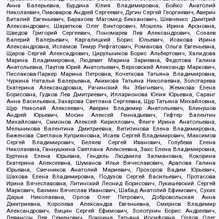
Анна Валерьевна, Бурдина Юлия Владимировна, Бойко Анатолий
Николаевич, Пивоваров Андрей Сергеевич, Дугин Сергей Георгиевич, Аверин
Виталий Евгеньевич, Барахоев Магомед Бекханович, Шевченко Дмитрий
Александрович, Шарипков Олег Викторович, Мошель Ирина Ароновна,
Шведов Григорий Сергеевич, Пономарев Лев Александрович, Созаев
Валерий Валерьевич, Каргалицкий Борис Юльевич, Исакова Ирина
Александровна, Исламов Тимур Рифгатович, Романова Ольга Евгеньевна,
Щаров Сергей Алексадрович, Цирульников Борис Альбертович, Халидова
Марина Владимировна, Людевиг Марина Зариевна, Федотова Галина
Анатольевна, Паутов Юрий Анатольевич, Верховский Александр Маркович,
Пислакова-Паркер Марина Петровна, Кочеткова Татьяна Владимировна,
Чуркина Наталья Валерьевна, Акимова Татьяна Николаевна, Золотарева
Екатерина Александровна, Рачинский Ян Збигневич, Жемкова Елена
Борисовна, Гудков Лев Дмитриевич, Илларионова Юлия Юрьевна, Саранг
Анна Васильевна, Захарова Светлана Сергеевна, Щур Татьяна Михайловна,
Щур Николай Алексеевич, Аверин Владимир Анатольевич, Блинушов
Андрей Юрьевич, Мосин Алексей Геннадьевич, Гефтер Валентин
Михайлович, Симонов Алексей Кириллович, Флиге Ирина Анатольевна,
Мельникова Валентина Дмитриевна, Вититинова Елена Владимировна,
Баженова Светлана Куприяновна, Исаев Сергей Владимирович, Максимов
Сергей Владимирович, Беляев Сергей Иванович, Голубева Елена
Николаевна, Ганнушкина Светлана Алексеевна, Закс Елена Владимировна,
Буртина Елена Юрьевна, Гендель Людмила Залмановна, Кокорина
Екатерина Алексеевна, Шуманов Илья Вячеславович, Арапова Галина
Юрьевна, Свечников Анатолий Мариевич, Прохоров Вадим Юрьевич,
Шахова Елена Владимировна, Подузов Сергей Васильевич, Протасова
Ирина Вячеславовна, Литинский Леонид Борисович, Лукашевский Сергей
Маркович, Бахмин Вячеслав Иванович, Шабад Анатолий Ефимович, Сухих
Дарья Николаевна, Орлов Олег Петрович, Добровольская Анна
Дмитриевна, Королева Александра Евгеньевна, Смирнов Владимир
Александрович, Вицин Сергей Ефимович, Золотухин Борис Андреевич,
Левинсон Лев Семенович, Локшина Татьяна Иосифовна, Орлов Олег