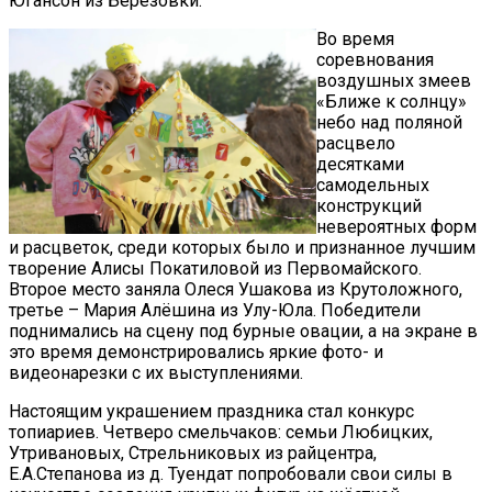
Югансон из Берёзовки.
Во время
соревнования
воздушных змеев
«Ближе к солнцу»
небо над поляной
расцвело
десятками
самодельных
конструкций
невероятных форм
и расцветок, среди которых было и признанное лучшим
творение Алисы Покатиловой из Первомайского.
Второе место заняла Олеся Ушакова из Крутоложного,
третье – Мария Алёшина из Улу-Юла. Победители
поднимались на сцену под бурные овации, а на экране в
это время демонстрировались яркие фото- и
видеонарезки с их выступлениями.
Настоящим украшением праздника стал конкурс
топиариев. Четверо смельчаков: семьи Любицких,
Утривановых, Стрельниковых из райцентра,
Е.А.Степанова из д. Туендат попробовали свои силы в