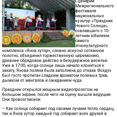
Сценарий
Межрегионального
фестиваля
национальных
культур «Праздник
Нового Солнца»,
совпавшего с 10-
летним юбилеем
самого
этнокультурного
комплекса «Янов хутор», словно искусно сотканное
полотно, объединил торжественную церемонию,
древнее обрядовое действо и безудержное веселье.
Уже в 17:00, когда солнце лишь начало клониться к
закату, Янова поляна была заполнена до отказа. Воздух
был густо пропитан сладким ароматом полевых трав,
дымком от мангалов и ожиданием чуда.
Праздник открылся мощным видеопрологом на
большом экране, после чего на сцену вышли ведущие.
Они провозгласили:
– Как солнце собирает под своими лучами тепло сердец,
так и Янов хутор каждый год собирает всех друзей в