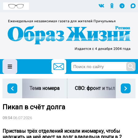
Тема номера
СВО: фронт и тыл
Ми
Пикап в счёт долга
09:54
06.07.2026
Приставы трёх отделений искали иномарку, чтобы
наложить на неё арест за долг владельца почти в 2