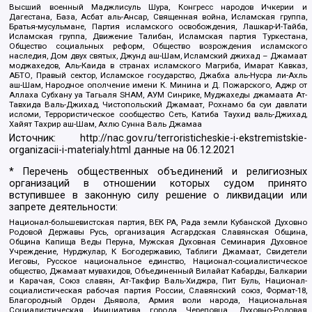
Высший военный Маджлисуль Шура, Конгресс народов Ичкерии и
Дагестана, База, Асбат аль-Ансар, Священная война, Исламская группа,
Братья-мусульмане, Партия исламского освобождения, Лашкар-И-Тайба,
Исламская группа, Движение Талибан, Исламская партия Туркестана,
Общество социальных реформ, Общество возрождения исламского
наследия, Дом двух святых, Джунд аш-Шам, Исламский джихад – Джамаат
моджахедов, Аль-Каида в странах исламского Магриба, Имарат Кавказ,
АБТО, Правый сектор, Исламское государство, Джабха аль-Нусра ли-Ахль
аш-Шам, Народное ополчение имени К. Минина и Д. Пожарского, Аджр от
Аллаха Субхану уа Тагьаля SHAM, АУМ Синрике, Муджахеды джамаата Ат-
Тавхида Валь-Джихад, Чистопольский Джамаат, Рохнамо ба суи давлати
исломи, Террористическое сообщество Сеть, Катиба Таухид валь-Джихад,
Хайят Тахрир аш-Шам, Ахлю Сунна Валь Джамаа
Источник:
http://nac.gov.ru/terroristicheskie-i-ekstremistskie-
organizacii-i-materialy.html
данные на
06.12.2021
* Перечень общественных объединений и религиозных
организаций в отношении которых судом принято
вступившее в законную силу решение о ликвидации или
запрете деятельности:
Национал-большевистская партия, ВЕК РА, Рада земли Кубанской Духовно
Родовой Державы Русь, организация Асгардская Славянская Община,
Община Капища Веды Перуна, Мужская Духовная Семинария Духовное
Учреждение, Нурджулар, К Богодержавию, Таблиги Джамаат, Свидетели
Иеговы, Русское национальное единство, Национал-социалистическое
общество, Джамаат мувахидов, Объединенный Вилайат Кабарды, Балкарии
и Карачая, Союз славян, Ат-Такфир Валь-Хиджра, Пит Буль, Национал-
социалистическая рабочая партия России, Славянский союз, Формат-18,
Благородный Орден Дьявола, Армия воли народа, Национальная
Социалистическая Инициатива города Череповца, Духовно-Родовая