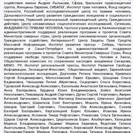
содействия имени Андрея Рылькова, Сфера, Уральская правозащитная
группа, Женщины Евразии, СИБАЛЬТ, Институт прав человека, Фонд защиты
гласности, Российский исследовательский центр по правам человека,
Дальневосточный центр развития гражданских инициатив и социального
партнерства, Пермский региональный правозащитный центр, Гражданское
действие, Центр независимых социологических исследований, Сутяжник,
АКАДЕМИЯ ПО ПРАВАМ ЧЕЛОВЕКА, Частное учреждение в Калининграде по
административной поддержке реализации программ и проектов Совета
Министров северных стран, Центр развития некоммерческих организаций,
Гражданское содействие, Интернешнл-Р, Центр Защиты Прав Средств
Массовой Информации, Институт развития прессы - Сибирь, Частное
учреждение в Санкт-Петербурге по административной поддержке
реализации программ и проектов Совета Министров Северных Стран, Фонд
поддержки свободы прессы, Гражданский контроль, Человек и Закон,
Общественная комиссия по сохранению наследия академика Сахарова,
МЕМО. РУ, Институт региональной прессы, Институт Развития Свободы
Информации, Экозащита!-Женсовет, Общественный вердикт, Евразийская
антимонопольная ассоциация, Дзугкоева Регина Николаевна, Кривенко
Сергей Владимирович, Милославский Павел Юрьевич, Шнырова Ольга
Вадимовна, Чанышева Лилия Айратовна, Сидорович Ольга Борисовна,
Туровский Александр Алексеевич, Васильева Анастасия Евгеньевна, Ривина
Анна Валерьевна, Бурдина Юлия Владимировна, Бойко Анатолий
Николаевич, Пивоваров Андрей Сергеевич, Дугин Сергей Георгиевич, Аверин
Виталий Евгеньевич, Барахоев Магомед Бекханович, Шевченко Дмитрий
Александрович, Шарипков Олег Викторович, Мошель Ирина Ароновна,
Шведов Григорий Сергеевич, Пономарев Лев Александрович, Созаев
Валерий Валерьевич, Каргалицкий Борис Юльевич, Исакова Ирина
Александровна, Исламов Тимур Рифгатович, Романова Ольга Евгеньевна,
Щаров Сергей Алексадрович, Цирульников Борис Альбертович, Халидова
Марина Владимировна, Людевиг Марина Зариевна, Федотова Галина
Анатольевна, Паутов Юрий Анатольевич, Верховский Александр Маркович,
Пислакова-Паркер Марина Петровна, Кочеткова Татьяна Владимировна,