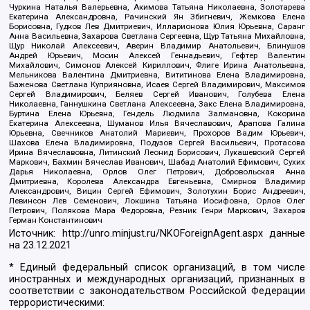
Чуркина Наталья Валерьевна, Акимова Татьяна Николаевна, Золотарева
Екатерина Александровна, Рачинский Ян Збигневич, Жемкова Елена
Борисовна, Гудков Лев Дмитриевич, Илларионова Юлия Юрьевна, Саранг
Анна Васильевна, Захарова Светлана Сергеевна, Щур Татьяна Михайловна,
Щур Николай Алексеевич, Аверин Владимир Анатольевич, Блинушов
Андрей Юрьевич, Мосин Алексей Геннадьевич, Гефтер Валентин
Михайлович, Симонов Алексей Кириллович, Флиге Ирина Анатольевна,
Мельникова Валентина Дмитриевна, Вититинова Елена Владимировна,
Баженова Светлана Куприяновна, Исаев Сергей Владимирович, Максимов
Сергей Владимирович, Беляев Сергей Иванович, Голубева Елена
Николаевна, Ганнушкина Светлана Алексеевна, Закс Елена Владимировна,
Буртина Елена Юрьевна, Гендель Людмила Залмановна, Кокорина
Екатерина Алексеевна, Шуманов Илья Вячеславович, Арапова Галина
Юрьевна, Свечников Анатолий Мариевич, Прохоров Вадим Юрьевич,
Шахова Елена Владимировна, Подузов Сергей Васильевич, Протасова
Ирина Вячеславовна, Литинский Леонид Борисович, Лукашевский Сергей
Маркович, Бахмин Вячеслав Иванович, Шабад Анатолий Ефимович, Сухих
Дарья Николаевна, Орлов Олег Петрович, Добровольская Анна
Дмитриевна, Королева Александра Евгеньевна, Смирнов Владимир
Александрович, Вицин Сергей Ефимович, Золотухин Борис Андреевич,
Левинсон Лев Семенович, Локшина Татьяна Иосифовна, Орлов Олег
Петрович, Полякова Мара Федоровна, Резник Генри Маркович, Захаров
Герман Константинович
Источник:
http://unro.minjust.ru/NKOForeignAgent.aspx
данные
на
23.12.2021
* Единый федеральный список организаций, в том числе
иностранных и международных организаций, признанных в
соответствии с законодательством Российской Федерации
террористическими: