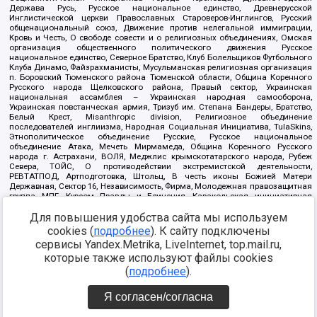
Держава Русь, Русское национальное единство, Древнерусской
Инглистической церкви Православных Староверов-Инглингов, Русский
общенациональный союз, Движение против нелегальной иммиграции,
Кровь и Честь, О свободе совести и о религиозных объединениях, Омская
организация общественного политического движения Русское
национальное единство, Северное Братство, Клуб Болельщиков Футбольного
Клуба Динамо, Файзрахманисты, Мусульманская религиозная организация
п. Боровский Тюменского района Тюменской области, Община Коренного
Русского народа Щелковского района, Правый сектор, Украинская
национальная ассамблея – Украинская народная самооборона,
Украинская повстанческая армия, Тризуб им. Степана Бандеры, Братство,
Белый Крест, Misanthropic division, Религиозное объединение
последователей инглиизма, Народная Социальная Инициатива, TulaSkins,
Этнополитическое объединение Русские, Русское национальное
объединение Атака, Мечеть Мирмамеда, Община Коренного Русского
народа г. Астрахани, ВОЛЯ, Меджлис крымскотатарского народа, Рубеж
Севера, ТОЙС, О противодействии экстремистской деятельности,
РЕВТАТПОД, Артподготовка, Штольц, В честь иконы Божией Матери
Державная, Сектор 16, Независимость, Фирма, Молодежная правозащитная
группа МПГ, Курсом Правды и Единения, Каракольская инициативная
группа, Автоград Крю, Союз Славянских Сил Руси, Алля-Аят,
Благотворительный пансионат Ак Умут, Русская республика Русь,
Для повышения удобства сайта мы используем
Арестантское уголовное единство, Башкорт, Нация и свобода, W.H.С., Фалунь
cookies (
подробнее
). К сайту подключены
Дафа, Иртыш Ultras, Русский Патриотический клуб-Новокузнецк/РПК,
сервисы Yandex.Metrika, LiveInternet, top.mail.ru,
Сибирский державный союз, Фонд борьбы с коррупцией, Фонд защиты прав
граждан, Штабы Навального, Совет граждан СССР Прикубанского округа г.
которые также используют файлы cookies
Краснодара
(
подробнее
).
Источник:
https://minjust.gov.ru/ru/documents/7822/
данные на
08.12.2021
Я согласен/согласна