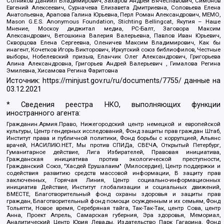
Сотников Даниил Владимирович, Захаров Андрей Вячеславович, Симонов
Евгений Алексеевич, Сурначева Елизавета Дмитриевна, Соловьева Елена
Анатольевна, Арапова Галина Юрьевна, Перл Роман Александрович, МЕМО,
Mason G.E.S. Anonymous Foundation, Stichting Bellingcat, Якутия – Наше
Мнение, Москоу диджитал медиа, РС-Балт, Заговора Максим
Александрович, Ветошкина Валерия Валерьевна, Павлов Иван Юрьевич,
Скворцова Елена Сергеевна, Оленичев Максим Владимирович, Как бы
инагент, Кочетков Игорь Викторович, Иркутский союз библиофилов, Честные
выборы, Нобелевский призыв, Еланчик Олег Александрович, Григорьева
Алина Александровна, Григорьев Андрей Валерьевич , Гималова Регина
Эмилевна, Хисамова Регина Фаритовна
Источник:
https://minjust.gov.ru/ru/documents/7755/
данные на
03.12.2021
* Сведения реестра НКО, выполняющих функции
иностранного агента:
Гражданин.Армия.Право, Нижегородский центр немецкой и европейской
культуры, Центр гендерных исследований, Фонд защиты прав граждан Штаб,
Институт права и публичной политики, Фонд борьбы с коррупцией, Альянс
врачей, НАСИЛИЮ.НЕТ, Мы против СПИДа, СВЕЧА, Открытый Петербург,
Гуманитарное действие, Лига Избирателей, Правовая инициатива,
Гражданская инициатива против экологической преступности,
Гражданский Союз, "Хасдей Ерушалаим" (Милосердие), Центр поддержки и
содействия развитию средств массовой информации, В защиту прав
заключенных, Горячая Линия, Центр социально-информационных
инициатив Действие, Институт глобализации и социальных движений,
ВМЕСТЕ, Благотворительный фонд охраны здоровья и защиты прав
граждан, Благотворительный фонд помощи осужденным и их семьям, Фонд
Тольятти, Новое время, Серебряная тайга, Так-Так-Так, центр Сова, центр
Анна, Проект Апрель, Самарская губерния, Эра здоровья, Мемориал,
Аналитический Центр Юрия Левады, Издательство Парк Гагарина, Фонд