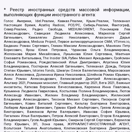
* Реестр иностранных средств массовой информации,
выполняющих функции иностранного агента:
Голос Америки, Idel.Реалии, Кавказ.Реалии, Крым.Реалии, Телеканал
Настоящее Время, Azatliq Radiosi, PCE/PC, Сибирь.Реалии, Фактограф,
Север.Реалии, Радио Свобода, MEDIUM-ORIENT, Пономарев Лев
Александрович, Савицкая Людмила Алексеевна, Маркелов Сергей
Евгеньевич, Камалягин Денис Николаевич, Апахончич Дарья
Александровна, Medusa Project, Первое антикоррупционное СМИ, VTimes.io,
Баданин Роман Сергеевич, Гликин Максим Александрович, Маняхин Петр
Борисович, Ярош Юлия Петровна, Чуракова Ольга Владимировна,
Железнова Мария Михайловна, Лукьянова Юлия Сергеевна, Маетная
Елизавета Витальевна, The Insider SIA, Рубин Михаил Аркадьевич, Гройсман
Софья Романовна, Рождественский Илья Дмитриевич, Апухтина Юлия
Владимировна, Постернак Алексей Евгеньевич, Телеканал Дождь, Петров
Степан Юрьевич, Istories fonds, Шмагун Олеся Валентиновна, Мароховская
Алеся Алексеевна, Долинина Ирина Николаевна, Шлейнов Роман Юрьевич,
Анин Роман Александрович, Великовский Дмитрий Александрович,
Альтаир 2021, Ромашки монолит, Главный редактор 2021, Вега 2021, Важные
иноагенты, Каткова Вероника Вячеславовна, Карезина Инна Павловна,
Кузьмина Людмила Гавриловна, Костылева Полина Владимировна, Лютов
Александр Иванович, Жилкин Владимир Владимирович, Жилинский
Владимир Александрович, Тихонов Михаил Сергеевич, Пискунов Сергей
Евгеньевич, Ковин Виталий Сергеевич, Кильтау Екатерина Викторовна,
Любарев Аркадий Ефимович, Гурман Юрий Альбертович, Грезев Александр
Викторович, Важенков Артем Валерьевич, Иванова София Юрьевна,
Пигалкин Илья Валерьевич, Петров Алексей Викторович, Егоров Владимир
Владимирович, Гусев Андрей Юрьевич, Смирнов Сергей Сергеевич, Верзилов
Петр Юрьевич, ЗП, Зона права, ЖУРНАЛИСТ-ИНОСТРАННЫЙ АГЕНТ,
Вольтская Татьяна Анатольевна, Клепиковская Екатерина Дмитриевна,