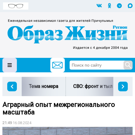
Тема номера
СВО: фронт и тыл
Ми
Аграрный опыт межрегионального
масштаба
21:49
16.08.2024