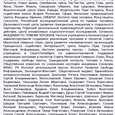
Тольятти, Новое время, Серебряная тайга, Так-Так-Так, центр Сова, центр
Анна, Проект Апрель, Самарская губерния, Эра здоровья, Мемориал,
Аналитический Центр Юрия Левады, Издательство Парк Гагарина, Фонд
содействия имени Андрея Рылькова, Сфера, Уральская правозащитная
группа, Женщины Евразии, СИБАЛЬТ, Институт прав человека, Фонд защиты
гласности, Российский исследовательский центр по правам человека,
Дальневосточный центр развития гражданских инициатив и социального
партнерства, Пермский региональный правозащитный центр, Гражданское
действие, Центр независимых социологических исследований, Сутяжник,
АКАДЕМИЯ ПО ПРАВАМ ЧЕЛОВЕКА, Частное учреждение в Калининграде по
административной поддержке реализации программ и проектов Совета
Министров северных стран, Центр развития некоммерческих организаций,
Гражданское содействие, Интернешнл-Р, Центр Защиты Прав Средств
Массовой Информации, Институт развития прессы - Сибирь, Частное
учреждение в Санкт-Петербурге по административной поддержке
реализации программ и проектов Совета Министров Северных Стран, Фонд
поддержки свободы прессы, Гражданский контроль, Человек и Закон,
Общественная комиссия по сохранению наследия академика Сахарова,
МЕМО. РУ, Институт региональной прессы, Институт Развития Свободы
Информации, Экозащита!-Женсовет, Общественный вердикт, Евразийская
антимонопольная ассоциация, Дзугкоева Регина Николаевна, Кривенко
Сергей Владимирович, Милославский Павел Юрьевич, Шнырова Ольга
Вадимовна, Чанышева Лилия Айратовна, Сидорович Ольга Борисовна,
Туровский Александр Алексеевич, Васильева Анастасия Евгеньевна, Ривина
Анна Валерьевна, Бурдина Юлия Владимировна, Бойко Анатолий
Николаевич, Пивоваров Андрей Сергеевич, Дугин Сергей Георгиевич, Аверин
Виталий Евгеньевич, Барахоев Магомед Бекханович, Шевченко Дмитрий
Александрович, Шарипков Олег Викторович, Мошель Ирина Ароновна,
Шведов Григорий Сергеевич, Пономарев Лев Александрович, Созаев
Валерий Валерьевич, Каргалицкий Борис Юльевич, Исакова Ирина
Александровна, Исламов Тимур Рифгатович, Романова Ольга Евгеньевна,
Щаров Сергей Алексадрович, Цирульников Борис Альбертович, Халидова