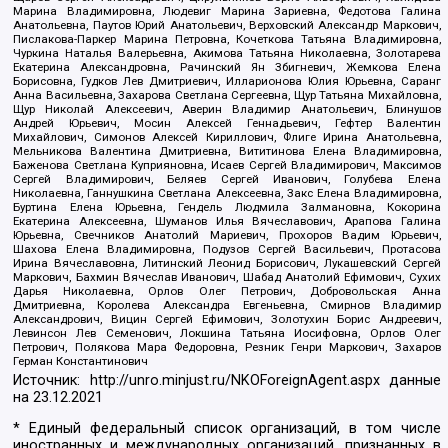
Марина Владимировна, Людевиг Марина Зариевна, Федотова Галина
Анатольевна, Паутов Юрий Анатольевич, Верховский Александр Маркович,
Пислакова-Паркер Марина Петровна, Кочеткова Татьяна Владимировна,
Чуркина Наталья Валерьевна, Акимова Татьяна Николаевна, Золотарева
Екатерина Александровна, Рачинский Ян Збигневич, Жемкова Елена
Борисовна, Гудков Лев Дмитриевич, Илларионова Юлия Юрьевна, Саранг
Анна Васильевна, Захарова Светлана Сергеевна, Щур Татьяна Михайловна,
Щур Николай Алексеевич, Аверин Владимир Анатольевич, Блинушов
Андрей Юрьевич, Мосин Алексей Геннадьевич, Гефтер Валентин
Михайлович, Симонов Алексей Кириллович, Флиге Ирина Анатольевна,
Мельникова Валентина Дмитриевна, Вититинова Елена Владимировна,
Баженова Светлана Куприяновна, Исаев Сергей Владимирович, Максимов
Сергей Владимирович, Беляев Сергей Иванович, Голубева Елена
Николаевна, Ганнушкина Светлана Алексеевна, Закс Елена Владимировна,
Буртина Елена Юрьевна, Гендель Людмила Залмановна, Кокорина
Екатерина Алексеевна, Шуманов Илья Вячеславович, Арапова Галина
Юрьевна, Свечников Анатолий Мариевич, Прохоров Вадим Юрьевич,
Шахова Елена Владимировна, Подузов Сергей Васильевич, Протасова
Ирина Вячеславовна, Литинский Леонид Борисович, Лукашевский Сергей
Маркович, Бахмин Вячеслав Иванович, Шабад Анатолий Ефимович, Сухих
Дарья Николаевна, Орлов Олег Петрович, Добровольская Анна
Дмитриевна, Королева Александра Евгеньевна, Смирнов Владимир
Александрович, Вицин Сергей Ефимович, Золотухин Борис Андреевич,
Левинсон Лев Семенович, Локшина Татьяна Иосифовна, Орлов Олег
Петрович, Полякова Мара Федоровна, Резник Генри Маркович, Захаров
Герман Константинович
Источник:
http://unro.minjust.ru/NKOForeignAgent.aspx
данные
на
23.12.2021
* Единый федеральный список организаций, в том числе
иностранных и международных организаций, признанных в