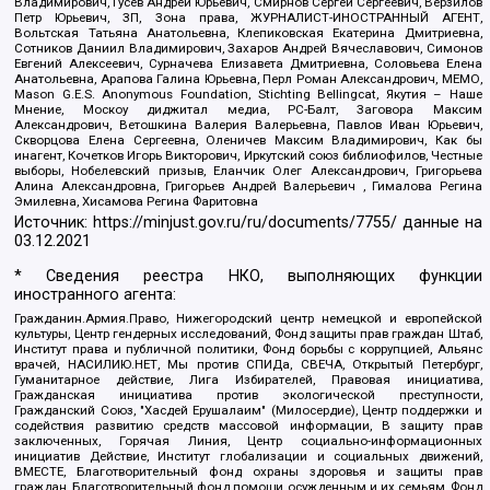
Владимирович, Гусев Андрей Юрьевич, Смирнов Сергей Сергеевич, Верзилов
Петр Юрьевич, ЗП, Зона права, ЖУРНАЛИСТ-ИНОСТРАННЫЙ АГЕНТ,
Вольтская Татьяна Анатольевна, Клепиковская Екатерина Дмитриевна,
Сотников Даниил Владимирович, Захаров Андрей Вячеславович, Симонов
Евгений Алексеевич, Сурначева Елизавета Дмитриевна, Соловьева Елена
Анатольевна, Арапова Галина Юрьевна, Перл Роман Александрович, МЕМО,
Mason G.E.S. Anonymous Foundation, Stichting Bellingcat, Якутия – Наше
Мнение, Москоу диджитал медиа, РС-Балт, Заговора Максим
Александрович, Ветошкина Валерия Валерьевна, Павлов Иван Юрьевич,
Скворцова Елена Сергеевна, Оленичев Максим Владимирович, Как бы
инагент, Кочетков Игорь Викторович, Иркутский союз библиофилов, Честные
выборы, Нобелевский призыв, Еланчик Олег Александрович, Григорьева
Алина Александровна, Григорьев Андрей Валерьевич , Гималова Регина
Эмилевна, Хисамова Регина Фаритовна
Источник:
https://minjust.gov.ru/ru/documents/7755/
данные на
03.12.2021
* Сведения реестра НКО, выполняющих функции
иностранного агента:
Гражданин.Армия.Право, Нижегородский центр немецкой и европейской
культуры, Центр гендерных исследований, Фонд защиты прав граждан Штаб,
Институт права и публичной политики, Фонд борьбы с коррупцией, Альянс
врачей, НАСИЛИЮ.НЕТ, Мы против СПИДа, СВЕЧА, Открытый Петербург,
Гуманитарное действие, Лига Избирателей, Правовая инициатива,
Гражданская инициатива против экологической преступности,
Гражданский Союз, "Хасдей Ерушалаим" (Милосердие), Центр поддержки и
содействия развитию средств массовой информации, В защиту прав
заключенных, Горячая Линия, Центр социально-информационных
инициатив Действие, Институт глобализации и социальных движений,
ВМЕСТЕ, Благотворительный фонд охраны здоровья и защиты прав
граждан, Благотворительный фонд помощи осужденным и их семьям, Фонд