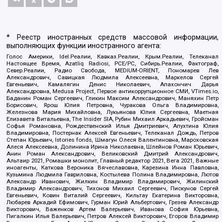
* Реестр иностранных средств массовой информации,
выполняющих функции иностранного агента:
Голос Америки, Idel.Реалии, Кавказ.Реалии, Крым.Реалии, Телеканал
Настоящее Время, Azatliq Radiosi, PCE/PC, Сибирь.Реалии, Фактограф,
Север.Реалии, Радио Свобода, MEDIUM-ORIENT, Пономарев Лев
Александрович, Савицкая Людмила Алексеевна, Маркелов Сергей
Евгеньевич, Камалягин Денис Николаевич, Апахончич Дарья
Александровна, Medusa Project, Первое антикоррупционное СМИ, VTimes.io,
Баданин Роман Сергеевич, Гликин Максим Александрович, Маняхин Петр
Борисович, Ярош Юлия Петровна, Чуракова Ольга Владимировна,
Железнова Мария Михайловна, Лукьянова Юлия Сергеевна, Маетная
Елизавета Витальевна, The Insider SIA, Рубин Михаил Аркадьевич, Гройсман
Софья Романовна, Рождественский Илья Дмитриевич, Апухтина Юлия
Владимировна, Постернак Алексей Евгеньевич, Телеканал Дождь, Петров
Степан Юрьевич, Istories fonds, Шмагун Олеся Валентиновна, Мароховская
Алеся Алексеевна, Долинина Ирина Николаевна, Шлейнов Роман Юрьевич,
Анин Роман Александрович, Великовский Дмитрий Александрович,
Альтаир 2021, Ромашки монолит, Главный редактор 2021, Вега 2021, Важные
иноагенты, Каткова Вероника Вячеславовна, Карезина Инна Павловна,
Кузьмина Людмила Гавриловна, Костылева Полина Владимировна, Лютов
Александр Иванович, Жилкин Владимир Владимирович, Жилинский
Владимир Александрович, Тихонов Михаил Сергеевич, Пискунов Сергей
Евгеньевич, Ковин Виталий Сергеевич, Кильтау Екатерина Викторовна,
Любарев Аркадий Ефимович, Гурман Юрий Альбертович, Грезев Александр
Викторович, Важенков Артем Валерьевич, Иванова София Юрьевна,
Пигалкин Илья Валерьевич, Петров Алексей Викторович, Егоров Владимир