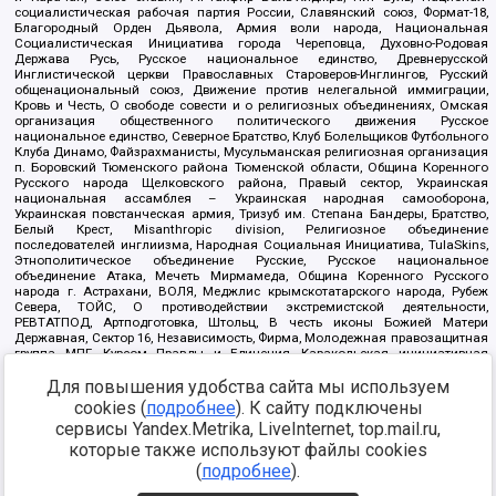
социалистическая рабочая партия России, Славянский союз, Формат-18,
Благородный Орден Дьявола, Армия воли народа, Национальная
Социалистическая Инициатива города Череповца, Духовно-Родовая
Держава Русь, Русское национальное единство, Древнерусской
Инглистической церкви Православных Староверов-Инглингов, Русский
общенациональный союз, Движение против нелегальной иммиграции,
Кровь и Честь, О свободе совести и о религиозных объединениях, Омская
организация общественного политического движения Русское
национальное единство, Северное Братство, Клуб Болельщиков Футбольного
Клуба Динамо, Файзрахманисты, Мусульманская религиозная организация
п. Боровский Тюменского района Тюменской области, Община Коренного
Русского народа Щелковского района, Правый сектор, Украинская
национальная ассамблея – Украинская народная самооборона,
Украинская повстанческая армия, Тризуб им. Степана Бандеры, Братство,
Белый Крест, Misanthropic division, Религиозное объединение
последователей инглиизма, Народная Социальная Инициатива, TulaSkins,
Этнополитическое объединение Русские, Русское национальное
объединение Атака, Мечеть Мирмамеда, Община Коренного Русского
народа г. Астрахани, ВОЛЯ, Меджлис крымскотатарского народа, Рубеж
Севера, ТОЙС, О противодействии экстремистской деятельности,
РЕВТАТПОД, Артподготовка, Штольц, В честь иконы Божией Матери
Державная, Сектор 16, Независимость, Фирма, Молодежная правозащитная
группа МПГ, Курсом Правды и Единения, Каракольская инициативная
группа, Автоград Крю, Союз Славянских Сил Руси, Алля-Аят,
Для повышения удобства сайта мы используем
Благотворительный пансионат Ак Умут, Русская республика Русь,
Арестантское уголовное единство, Башкорт, Нация и свобода, W.H.С., Фалунь
cookies (
подробнее
). К сайту подключены
Дафа, Иртыш Ultras, Русский Патриотический клуб-Новокузнецк/РПК,
сервисы Yandex.Metrika, LiveInternet, top.mail.ru,
Сибирский державный союз, Фонд борьбы с коррупцией, Фонд защиты прав
граждан, Штабы Навального, Совет граждан СССР Прикубанского округа г.
которые также используют файлы cookies
Краснодара
(
подробнее
).
Источник:
https://minjust.gov.ru/ru/documents/7822/
данные на