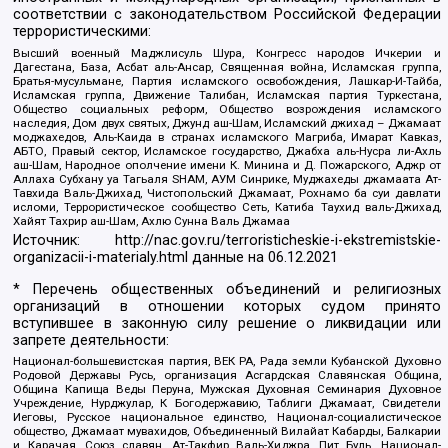
соответствии с законодательством Российской Федерации
террористическими:
Высший военный Маджлисуль Шура, Конгресс народов Ичкерии и
Дагестана, База, Асбат аль-Ансар, Священная война, Исламская группа,
Братья-мусульмане, Партия исламского освобождения, Лашкар-И-Тайба,
Исламская группа, Движение Талибан, Исламская партия Туркестана,
Общество социальных реформ, Общество возрождения исламского
наследия, Дом двух святых, Джунд аш-Шам, Исламский джихад – Джамаат
моджахедов, Аль-Каида в странах исламского Магриба, Имарат Кавказ,
АБТО, Правый сектор, Исламское государство, Джабха аль-Нусра ли-Ахль
аш-Шам, Народное ополчение имени К. Минина и Д. Пожарского, Аджр от
Аллаха Субхану уа Тагьаля SHAM, АУМ Синрике, Муджахеды джамаата Ат-
Тавхида Валь-Джихад, Чистопольский Джамаат, Рохнамо ба суи давлати
исломи, Террористическое сообщество Сеть, Катиба Таухид валь-Джихад,
Хайят Тахрир аш-Шам, Ахлю Сунна Валь Джамаа
Источник:
http://nac.gov.ru/terroristicheskie-i-ekstremistskie-
organizacii-i-materialy.html
данные на
06.12.2021
* Перечень общественных объединений и религиозных
организаций в отношении которых судом принято
вступившее в законную силу решение о ликвидации или
запрете деятельности:
Национал-большевистская партия, ВЕК РА, Рада земли Кубанской Духовно
Родовой Державы Русь, организация Асгардская Славянская Община,
Община Капища Веды Перуна, Мужская Духовная Семинария Духовное
Учреждение, Нурджулар, К Богодержавию, Таблиги Джамаат, Свидетели
Иеговы, Русское национальное единство, Национал-социалистическое
общество, Джамаат мувахидов, Объединенный Вилайат Кабарды, Балкарии
и Карачая, Союз славян, Ат-Такфир Валь-Хиджра, Пит Буль, Национал-