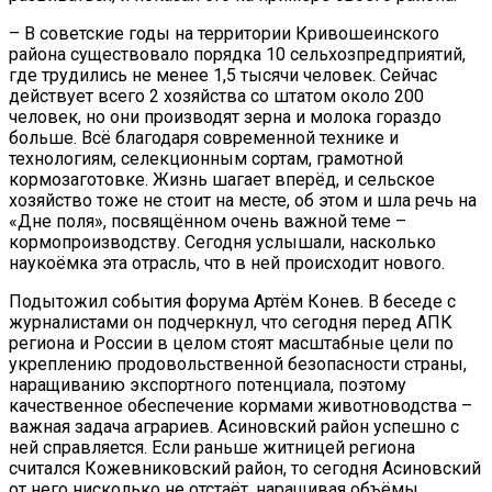
– В советские годы на территории Кривошеинского
района существовало порядка 10 сельхозпредприятий,
где трудились не менее 1,5 тысячи человек. Сейчас
действует всего 2 хозяйства со штатом около 200
человек, но они производят зерна и молока гораздо
больше. Всё благодаря современной технике и
технологиям, селекционным сортам, грамотной
кормозаготовке. Жизнь шагает вперёд, и сельское
хозяйство тоже не стоит на месте, об этом и шла речь на
«Дне поля», посвящённом очень важной теме –
кормопроизводству. Сегодня услышали, насколько
наукоёмка эта отрасль, что в ней происходит нового.
Подытожил события форума Артём Конев. В беседе с
журналистами он подчеркнул, что сегодня перед АПК
региона и России в целом стоят масштабные цели по
укреплению продовольственной безопасности страны,
наращиванию экспортного потенциала, поэтому
качественное обеспечение кормами животноводства –
важная задача аграриев. Асиновский район успешно с
ней справляется. Если раньше житницей региона
считался Кожевниковский район, то сегодня Асиновский
от него нисколько не отстаёт, наращивая объёмы