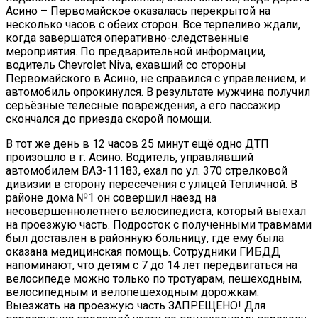
Асино – Первомайское оказалась перекрытой на
несколько часов с обеих сторон. Все терпеливо ждали,
когда завершатся оперативно-следственные
мероприятия. По предварительной информации,
водитель Chevrolet Niva, ехавший со стороны
Первомайского в Асино, не справился с управлением, и
автомобиль опрокинулся. В результате мужчина получил
серьёзные телесные повреждения, а его пассажир
скончался до приезда скорой помощи.
В тот же день в 12 часов 25 минут ещё одно ДТП
произошло в г. Асино. Водитель, управлявший
автомобилем ВАЗ-11183, ехал по ул. 370 стрелковой
дивизии в сторону пересечения с улицей Тепличной. В
районе дома №1 он совершил наезд на
несовершеннолетнего велосипедиста, который выехал
на проезжую часть. Подросток с полученными травмами
был доставлен в районную больницу, где ему была
оказана медицинская помощь. Сотрудники ГИБДД
напоминают, что детям с 7 до 14 лет передвигаться на
велосипеде можно только по тротуарам, пешеходным,
велосипедным и велопешеходным дорожкам.
Выезжать на проезжую часть ЗАПРЕЩЕНО! Для