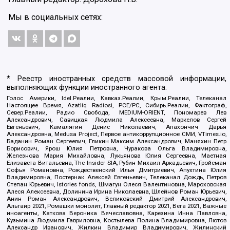
Мы в социальных сетях:
* Реестр иностранных средств массовой информации,
выполняющих функции иностранного агента:
Голос Америки, Idel.Реалии, Кавказ.Реалии, Крым.Реалии, Телеканал
Настоящее Время, Azatliq Radiosi, PCE/PC, Сибирь.Реалии, Фактограф,
Север.Реалии, Радио Свобода, MEDIUM-ORIENT, Пономарев Лев
Александрович, Савицкая Людмила Алексеевна, Маркелов Сергей
Евгеньевич, Камалягин Денис Николаевич, Апахончич Дарья
Александровна, Medusa Project, Первое антикоррупционное СМИ, VTimes.io,
Баданин Роман Сергеевич, Гликин Максим Александрович, Маняхин Петр
Борисович, Ярош Юлия Петровна, Чуракова Ольга Владимировна,
Железнова Мария Михайловна, Лукьянова Юлия Сергеевна, Маетная
Елизавета Витальевна, The Insider SIA, Рубин Михаил Аркадьевич, Гройсман
Софья Романовна, Рождественский Илья Дмитриевич, Апухтина Юлия
Владимировна, Постернак Алексей Евгеньевич, Телеканал Дождь, Петров
Степан Юрьевич, Istories fonds, Шмагун Олеся Валентиновна, Мароховская
Алеся Алексеевна, Долинина Ирина Николаевна, Шлейнов Роман Юрьевич,
Анин Роман Александрович, Великовский Дмитрий Александрович,
Альтаир 2021, Ромашки монолит, Главный редактор 2021, Вега 2021, Важные
иноагенты, Каткова Вероника Вячеславовна, Карезина Инна Павловна,
Кузьмина Людмила Гавриловна, Костылева Полина Владимировна, Лютов
Александр Иванович, Жилкин Владимир Владимирович, Жилинский