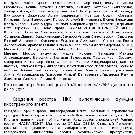
Владимир Александрович, Тихонов Михаил Сергеевич, Пискунов Сергей
Евгеньевич, Ковин Виталий Сергеевич, Кильтау Екатерина Викторовна,
Любарев Аркадий Ефимович, Гурман Юрий Альбертович, Грезев Александр
Викторович, Важенков Артем Валерьевич, Иванова София Юрьевна,
Пигалкин Илья Валерьевич, Петров Алексей Викторович, Егоров Владимир
Владимирович, Гусев Андрей Юрьевич, Смирнов Сергей Сергеевич, Верзилов
Петр Юрьевич, ЗП, Зона права, ЖУРНАЛИСТ-ИНОСТРАННЫЙ АГЕНТ,
Вольтская Татьяна Анатольевна, Клепиковская Екатерина Дмитриевна,
Сотников Даниил Владимирович, Захаров Андрей Вячеславович, Симонов
Евгений Алексеевич, Сурначева Елизавета Дмитриевна, Соловьева Елена
Анатольевна, Арапова Галина Юрьевна, Перл Роман Александрович, МЕМО,
Mason G.E.S. Anonymous Foundation, Stichting Bellingcat, Якутия – Наше
Мнение, Москоу диджитал медиа, РС-Балт, Заговора Максим
Александрович, Ветошкина Валерия Валерьевна, Павлов Иван Юрьевич,
Скворцова Елена Сергеевна, Оленичев Максим Владимирович, Как бы
инагент, Кочетков Игорь Викторович, Иркутский союз библиофилов, Честные
выборы, Нобелевский призыв, Еланчик Олег Александрович, Григорьева
Алина Александровна, Григорьев Андрей Валерьевич , Гималова Регина
Эмилевна, Хисамова Регина Фаритовна
Источник:
https://minjust.gov.ru/ru/documents/7755/
данные на
03.12.2021
* Сведения реестра НКО, выполняющих функции
иностранного агента:
Гражданин.Армия.Право, Нижегородский центр немецкой и европейской
культуры, Центр гендерных исследований, Фонд защиты прав граждан Штаб,
Институт права и публичной политики, Фонд борьбы с коррупцией, Альянс
врачей, НАСИЛИЮ.НЕТ, Мы против СПИДа, СВЕЧА, Открытый Петербург,
Гуманитарное действие, Лига Избирателей, Правовая инициатива,
Гражданская инициатива против экологической преступности,