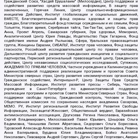
Гражданский Союз, "Хасдей Ерушалаим" (Милосердие), Центр поддержки и
содействия развитию средств массовой информации, В защиту прав
заключенных, Горячая Линия, Центр социально-информационных
инициатив Действие, Институт глобализации и социальных движений,
ВМЕСТЕ, Благотворительный фонд охраны здоровья и защиты прав
граждан, Благотворительный фонд помощи осужденным и их семьям, Фонд
Тольятти, Новое время, Серебряная тайга, Так-Так-Так, центр Сова, центр
Анна, Проект Апрель, Самарская губерния, Эра здоровья, Мемориал,
Аналитический Центр Юрия Левады, Издательство Парк Гагарина, Фонд
содействия имени Андрея Рылькова, Сфера, Уральская правозащитная
группа, Женщины Евразии, СИБАЛЬТ, Институт прав человека, Фонд защиты
гласности, Российский исследовательский центр по правам человека,
Дальневосточный центр развития гражданских инициатив и социального
партнерства, Пермский региональный правозащитный центр, Гражданское
действие, Центр независимых социологических исследований, Сутяжник,
АКАДЕМИЯ ПО ПРАВАМ ЧЕЛОВЕКА, Частное учреждение в Калининграде по
административной поддержке реализации программ и проектов Совета
Министров северных стран, Центр развития некоммерческих организаций,
Гражданское содействие, Интернешнл-Р, Центр Защиты Прав Средств
Массовой Информации, Институт развития прессы - Сибирь, Частное
учреждение в Санкт-Петербурге по административной поддержке
реализации программ и проектов Совета Министров Северных Стран, Фонд
поддержки свободы прессы, Гражданский контроль, Человек и Закон,
Общественная комиссия по сохранению наследия академика Сахарова,
МЕМО. РУ, Институт региональной прессы, Институт Развития Свободы
Информации, Экозащита!-Женсовет, Общественный вердикт, Евразийская
антимонопольная ассоциация, Дзугкоева Регина Николаевна, Кривенко
Сергей Владимирович, Милославский Павел Юрьевич, Шнырова Ольга
Вадимовна, Чанышева Лилия Айратовна, Сидорович Ольга Борисовна,
Туровский Александр Алексеевич, Васильева Анастасия Евгеньевна, Ривина
Анна Валерьевна, Бурдина Юлия Владимировна, Бойко Анатолий
Николаевич, Пивоваров Андрей Сергеевич, Дугин Сергей Георгиевич, Аверин