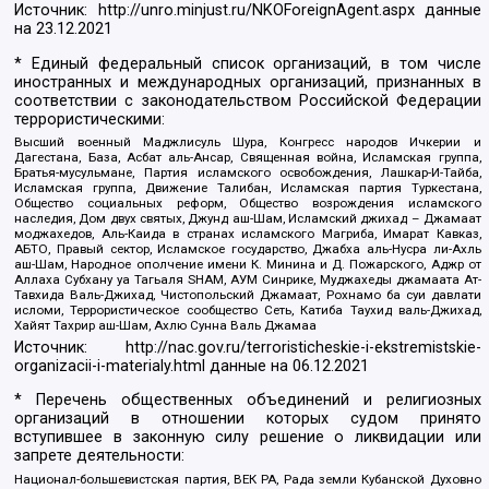
Источник:
http://unro.minjust.ru/NKOForeignAgent.aspx
данные
на
23.12.2021
* Единый федеральный список организаций, в том числе
иностранных и международных организаций, признанных в
соответствии с законодательством Российской Федерации
террористическими:
Высший военный Маджлисуль Шура, Конгресс народов Ичкерии и
Дагестана, База, Асбат аль-Ансар, Священная война, Исламская группа,
Братья-мусульмане, Партия исламского освобождения, Лашкар-И-Тайба,
Исламская группа, Движение Талибан, Исламская партия Туркестана,
Общество социальных реформ, Общество возрождения исламского
наследия, Дом двух святых, Джунд аш-Шам, Исламский джихад – Джамаат
моджахедов, Аль-Каида в странах исламского Магриба, Имарат Кавказ,
АБТО, Правый сектор, Исламское государство, Джабха аль-Нусра ли-Ахль
аш-Шам, Народное ополчение имени К. Минина и Д. Пожарского, Аджр от
Аллаха Субхану уа Тагьаля SHAM, АУМ Синрике, Муджахеды джамаата Ат-
Тавхида Валь-Джихад, Чистопольский Джамаат, Рохнамо ба суи давлати
исломи, Террористическое сообщество Сеть, Катиба Таухид валь-Джихад,
Хайят Тахрир аш-Шам, Ахлю Сунна Валь Джамаа
Источник:
http://nac.gov.ru/terroristicheskie-i-ekstremistskie-
organizacii-i-materialy.html
данные на
06.12.2021
* Перечень общественных объединений и религиозных
организаций в отношении которых судом принято
вступившее в законную силу решение о ликвидации или
запрете деятельности:
Национал-большевистская партия, ВЕК РА, Рада земли Кубанской Духовно