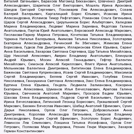
Виталий Евгеньевич, Барахоев Магомед Бекханович, Шевченко Дмитрий
Александрович, Шарипков Олег Викторович, Мошель Ирина Ароновна,
Шведов Григорий Сергеевич, Пономарев Лев Александрович, Созаев
Валерий Валерьевич, Каргалицкий Борис Юльевич, Исакова Ирина
Александровна, Исламов Тимур Рифгатович, Романова Ольга Евгеньевна,
Щаров Сергей Алексадрович, Цирульников Борис Альбертович, Халидова
Марина Владимировна, Людевиг Марина Зариевна, Федотова Галина
Анатольевна, Паутов Юрий Анатольевич, Верховский Александр Маркович,
Пислакова-Паркер Марина Петровна, Кочеткова Татьяна Владимировна,
Чуркина Наталья Валерьевна, Акимова Татьяна Николаевна, Золотарева
Екатерина Александровна, Рачинский Ян Збигневич, Жемкова Елена
Борисовна, Гудков Лев Дмитриевич, Илларионова Юлия Юрьевна, Саранг
Анна Васильевна, Захарова Светлана Сергеевна, Щур Татьяна Михайловна,
Щур Николай Алексеевич, Аверин Владимир Анатольевич, Блинушов
Андрей Юрьевич, Мосин Алексей Геннадьевич, Гефтер Валентин
Михайлович, Симонов Алексей Кириллович, Флиге Ирина Анатольевна,
Мельникова Валентина Дмитриевна, Вититинова Елена Владимировна,
Баженова Светлана Куприяновна, Исаев Сергей Владимирович, Максимов
Сергей Владимирович, Беляев Сергей Иванович, Голубева Елена
Николаевна, Ганнушкина Светлана Алексеевна, Закс Елена Владимировна,
Буртина Елена Юрьевна, Гендель Людмила Залмановна, Кокорина
Екатерина Алексеевна, Шуманов Илья Вячеславович, Арапова Галина
Юрьевна, Свечников Анатолий Мариевич, Прохоров Вадим Юрьевич,
Шахова Елена Владимировна, Подузов Сергей Васильевич, Протасова
Ирина Вячеславовна, Литинский Леонид Борисович, Лукашевский Сергей
Маркович, Бахмин Вячеслав Иванович, Шабад Анатолий Ефимович, Сухих
Дарья Николаевна, Орлов Олег Петрович, Добровольская Анна
Дмитриевна, Королева Александра Евгеньевна, Смирнов Владимир
Александрович, Вицин Сергей Ефимович, Золотухин Борис Андреевич,
Левинсон Лев Семенович, Локшина Татьяна Иосифовна, Орлов Олег
Петрович, Полякова Мара Федоровна, Резник Генри Маркович, Захаров
Герман Константинович