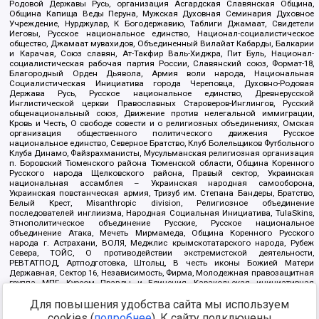
Родовой Державы Русь, организация Асгардская Славянская Община,
Община Капища Веды Перуна, Мужская Духовная Семинария Духовное
Учреждение, Нурджулар, К Богодержавию, Таблиги Джамаат, Свидетели
Иеговы, Русское национальное единство, Национал-социалистическое
общество, Джамаат мувахидов, Объединенный Вилайат Кабарды, Балкарии
и Карачая, Союз славян, Ат-Такфир Валь-Хиджра, Пит Буль, Национал-
социалистическая рабочая партия России, Славянский союз, Формат-18,
Благородный Орден Дьявола, Армия воли народа, Национальная
Социалистическая Инициатива города Череповца, Духовно-Родовая
Держава Русь, Русское национальное единство, Древнерусской
Инглистической церкви Православных Староверов-Инглингов, Русский
общенациональный союз, Движение против нелегальной иммиграции,
Кровь и Честь, О свободе совести и о религиозных объединениях, Омская
организация общественного политического движения Русское
национальное единство, Северное Братство, Клуб Болельщиков Футбольного
Клуба Динамо, Файзрахманисты, Мусульманская религиозная организация
п. Боровский Тюменского района Тюменской области, Община Коренного
Русского народа Щелковского района, Правый сектор, Украинская
национальная ассамблея – Украинская народная самооборона,
Украинская повстанческая армия, Тризуб им. Степана Бандеры, Братство,
Белый Крест, Misanthropic division, Религиозное объединение
последователей инглиизма, Народная Социальная Инициатива, TulaSkins,
Этнополитическое объединение Русские, Русское национальное
объединение Атака, Мечеть Мирмамеда, Община Коренного Русского
народа г. Астрахани, ВОЛЯ, Меджлис крымскотатарского народа, Рубеж
Севера, ТОЙС, О противодействии экстремистской деятельности,
РЕВТАТПОД, Артподготовка, Штольц, В честь иконы Божией Матери
Державная, Сектор 16, Независимость, Фирма, Молодежная правозащитная
группа МПГ, Курсом Правды и Единения, Каракольская инициативная
группа, Автоград Крю, Союз Славянских Сил Руси, Алля-Аят,
Благотворительный пансионат Ак Умут, Русская республика Русь,
Для повышения удобства сайта мы используем
Арестантское уголовное единство, Башкорт, Нация и свобода, W.H.С., Фалунь
cookies (
подробнее
). К сайту подключены