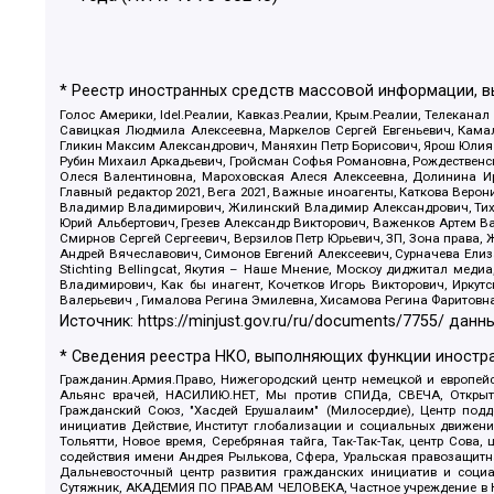
* Реестр иностранных средств массовой информации, 
Голос Америки, Idel.Реалии, Кавказ.Реалии, Крым.Реалии, Телеканал
Савицкая Людмила Алексеевна, Маркелов Сергей Евгеньевич, Камал
Гликин Максим Александрович, Маняхин Петр Борисович, Ярош Юлия П
Рубин Михаил Аркадьевич, Гройсман Софья Романовна, Рождественски
Олеся Валентиновна, Мароховская Алеся Алексеевна, Долинина И
Главный редактор 2021, Вега 2021, Важные иноагенты, Каткова Вер
Владимир Владимирович, Жилинский Владимир Александрович, Тихон
Юрий Альбертович, Грезев Александр Викторович, Важенков Артем В
Смирнов Сергей Сергеевич, Верзилов Петр Юрьевич, ЗП, Зона прав
Андрей Вячеславович, Симонов Евгений Алексеевич, Сурначева Елиз
Stichting Bellingcat, Якутия – Наше Мнение, Москоу диджитал мед
Владимирович, Как бы инагент, Кочетков Игорь Викторович, Иркут
Валерьевич , Гималова Регина Эмилевна, Хисамова Регина Фаритовн
Источник:
https://minjust.gov.ru/ru/documents/7755/
данны
* Сведения реестра НКО, выполняющих функции иностра
Гражданин.Армия.Право, Нижегородский центр немецкой и европейск
Альянс врачей, НАСИЛИЮ.НЕТ, Мы против СПИДа, СВЕЧА, Открытый
Гражданский Союз, "Хасдей Ерушалаим" (Милосердие), Центр под
инициатив Действие, Институт глобализации и социальных движен
Тольятти, Новое время, Серебряная тайга, Так-Так-Так, центр Сова
содействия имени Андрея Рылькова, Сфера, Уральская правозащитна
Дальневосточный центр развития гражданских инициатив и социа
Сутяжник, АКАДЕМИЯ ПО ПРАВАМ ЧЕЛОВЕКА, Частное учреждение в Ка