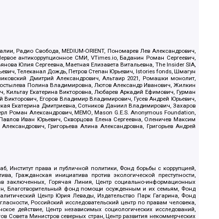
.Реалии, Радио Свобода, MEDIUM-ORIENT, Пономарев Лев Александрович,
ервое антикоррупционное СМИ, VTimes.io, Баданин Роман Сергеевич,
ова Юлия Сергеевна, Маетная Елизавета Витальевна, The Insider SIA,
ич, Телеканал Дождь, Петров Степан Юрьевич, Istories fonds, Шмагун
иковский Дмитрий Александрович, Альтаир 2021, Ромашки монолит,
, Костылева Полина Владимировна, Лютов Александр Иванович, Жилкин
, Кильтау Екатерина Викторовна, Любарев Аркадий Ефимович, Гурман
й Викторович, Егоров Владимир Владимирович, Гусев Андрей Юрьевич,
ская Екатерина Дмитриевна, Сотников Даниил Владимирович, Захаров
ерл Роман Александрович, МЕМО, Mason G.E.S. Anonymous Foundation,
, Павлов Иван Юрьевич, Скворцова Елена Сергеевна, Оленичев Максим
 Александрович, Григорьева Алина Александровна, Григорьев Андрей
б, Институт права и публичной политики, Фонд борьбы с коррупцией,
ива, Гражданская инициатива против экологической преступности,
рав заключенных, Горячая Линия, Центр социально-информационных
дан, Благотворительный фонд помощи осужденным и их семьям, Фонд
 Аналитический Центр Юрия Левады, Издательство Парк Гагарина, Фонд
гласности, Российский исследовательский центр по правам человека,
ское действие, Центр независимых социологических исследований,
в Совета Министров северных стран, Центр развития некоммерческих