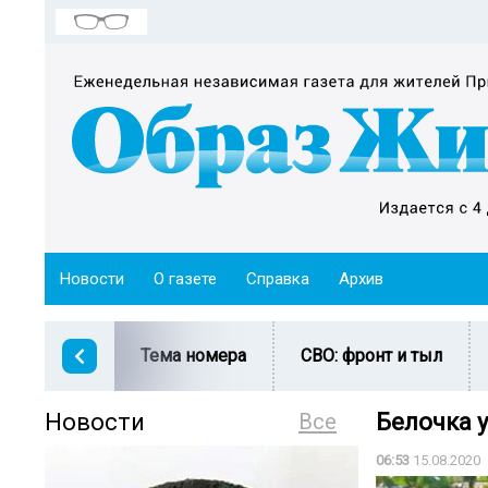
Новости
О газете
Справка
Архив
Тема номера
СВО: фронт и тыл
Новости
Все
Белочка 
06:53
15.08.2020