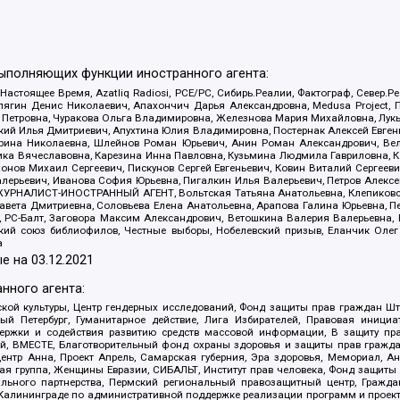
выполняющих функции иностранного агента:
 Настоящее Время, Azatliq Radiosi, PCE/PC, Сибирь.Реалии, Фактограф, Север
ягин Денис Николаевич, Апахончич Дарья Александровна, Medusa Project, П
етровна, Чуракова Ольга Владимировна, Железнова Мария Михайловна, Лукьян
й Илья Дмитриевич, Апухтина Юлия Владимировна, Постернак Алексей Евгеньев
рина Николаевна, Шлейнов Роман Юрьевич, Анин Роман Александрович, Вел
оника Вячеславовна, Карезина Инна Павловна, Кузьмина Людмила Гавриловна
ов Михаил Сергеевич, Пискунов Сергей Евгеньевич, Ковин Виталий Сергеевич
алерьевич, Иванова София Юрьевна, Пигалкин Илья Валерьевич, Петров Алексе
а, ЖУРНАЛИСТ-ИНОСТРАННЫЙ АГЕНТ, Вольтская Татьяна Анатольевна, Клепиков
авета Дмитриевна, Соловьева Елена Анатольевна, Арапова Галина Юрьевна, П
иа, РС-Балт, Заговора Максим Александрович, Ветошкина Валерия Валерьевна
ский союз библиофилов, Честные выборы, Нобелевский призыв, Еланчик Олег
а
е на
03.12.2021
нного агента:
ой культуры, Центр гендерных исследований, Фонд защиты прав граждан Шта
 Петербург, Гуманитарное действие, Лига Избирателей, Правовая инициат
держки и содействия развитию средств массовой информации, В защиту п
ий, ВМЕСТЕ, Благотворительный фонд охраны здоровья и защиты прав граж
, центр Анна, Проект Апрель, Самарская губерния, Эра здоровья, Мемориал,
я группа, Женщины Евразии, СИБАЛЬТ, Институт прав человека, Фонд защиты 
льного партнерства, Пермский региональный правозащитный центр, Граждан
лининграде по административной поддержке реализации программ и проекто