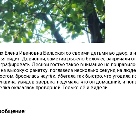
х Елена Ивановна Бельская со своими детьми во двор, а н
тья сидит. Девчонки, заметив рыжую белочку, закричали от
20.09.2017
ографировать. Лесной гостье такое внимание не понравило
Посмотреть...
на высокую ранетку, поглазела несколько секунд на люде
том, бросилась наутёк. Убегала так быстро, что угодила п
нщина, увидев зверька, подумала, что он домашний, и поп
елка оказалась проворней. Только её и видели...
ообщение: