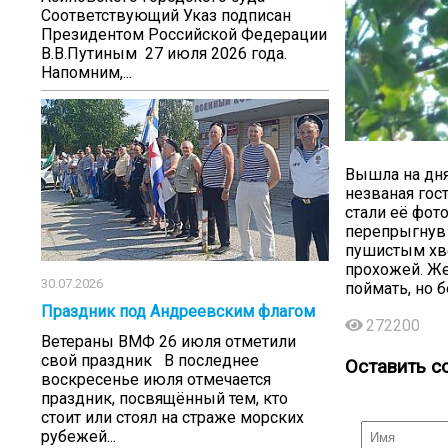
Соответствующий Указ подписан
Президентом Российской Федерации
В.В.Путиным 27 июля 2026 года.
Напомним,...
Вышла на дня
незваная гос
стали её фот
перепрыгнув 
пушистым хвос
прохожей. Же
30.07.2026
поймать, но б
Праздник под Андреевским флагом
272200
Ветераны ВМФ 26 июля отметили
свой праздник В последнее
Оставить с
воскресенье июля отмечается
праздник, посвящённый тем, кто
стоит или стоял на страже морских
рубежей...