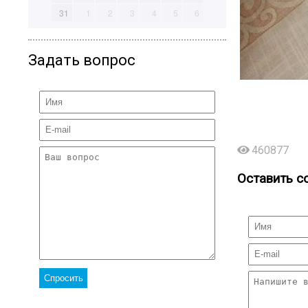
31
1
2
3
4
5
6
Задать вопрос
460877
Оставить с