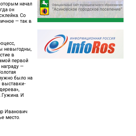
которым начал
гда он
склейка. Со
ичное — так в
оцесс,
ты невыгодны,
стие в
самой первой
 награду —
Золотая
 нужно было на
й выставки-
дерева»,
.Гужина. И
ир Иванович
ье место.