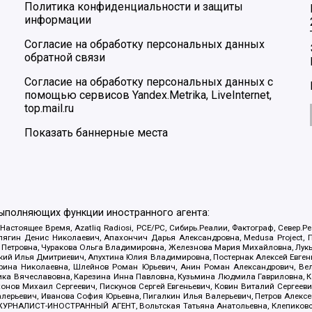
Политика конфиденциальности и защиты
информации
Согласие на обработку персональных данных
обратной связи
Согласие на обработку персональных данных с
помощью сервисов Yandex.Metrika, LiveInternet,
top.mail.ru
Показать баннерные места
выполняющих функции иностранного агента:
 Настоящее Время, Azatliq Radiosi, PCE/PC, Сибирь.Реалии, Фактограф, Север
ягин Денис Николаевич, Апахончич Дарья Александровна, Medusa Project, П
етровна, Чуракова Ольга Владимировна, Железнова Мария Михайловна, Лукьян
й Илья Дмитриевич, Апухтина Юлия Владимировна, Постернак Алексей Евгеньев
рина Николаевна, Шлейнов Роман Юрьевич, Анин Роман Александрович, Вел
оника Вячеславовна, Карезина Инна Павловна, Кузьмина Людмила Гавриловна
ов Михаил Сергеевич, Пискунов Сергей Евгеньевич, Ковин Виталий Сергеевич
алерьевич, Иванова София Юрьевна, Пигалкин Илья Валерьевич, Петров Алексе
а, ЖУРНАЛИСТ-ИНОСТРАННЫЙ АГЕНТ, Вольтская Татьяна Анатольевна, Клепиков