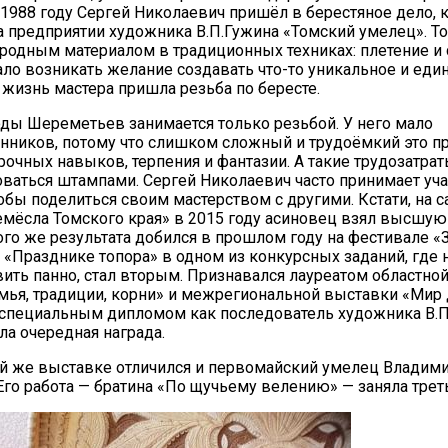
 1988 году Сергей Николаевич пришёл в берестяное дело, 
а предприятии художника В.П.Гужина «Томский умелец». То
иродным материалом в традиционных техниках: плетение и 
ло возникать желание создавать что-то уникальное и един
в жизнь мастера пришла резьба по бересте.
ды Шереметьев занимается только резьбой. У него мало
иков, потому что слишком сложный и трудоёмкий это пр
очных навыков, терпения и фантазии. А такие трудозатра
ваться штампами. Сергей Николаевич часто принимает уча
тобы поделиться своим мастерством с другими. Кстати, на 
мёсла Томского края» в 2015 году асиновец взял высшую
кого же результата добился в прошлом году на фестивале «
на «Празднике топора» в одном из конкурсных заданий, где
вить панно, стал вторым. Признавался лауреатом областно
мья, традиции, корни» и межрегиональной выставки «Мир 
специальным дипломом как последователь художника В.П
ла очередная награда.
той же выставке отличился и первомайский умелец Владим
Его работа — братина «По щучьему велению» — заняла трет