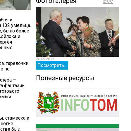
Фотогалерея
Все
ября и
 132 умельца.
, было более
войлока и
ергея
онные
20.09.2017
20.09.
са, тарелочки
Посмотреть...
Посм
бе по
Полезные ресурсы
стера —
та фантазии
 готового
римый
, стамеска и
многие
естве был