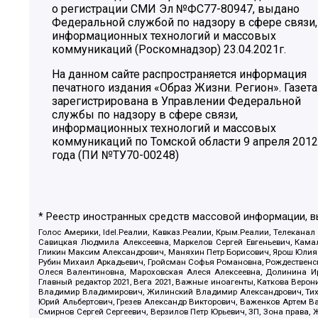
о регистрации СМИ Эл №ФС77-80947, выдано
Федеральной службой по надзору в сфере связи,
информационных технологий и массовых
коммуникаций (Роскомнадзор) 23.04.2021г.
На данном сайте распространяется информация
печатного издания «Образ Жизни. Регион». Газета
зарегистрирована в Управлении Федеральной
службы по надзору в сфере связи,
информационных технологий и массовых
коммуникаций по Томской области 9 апреля 2012
года (ПИ №ТУ70-00248)
* Реестр иностранных средств массовой информации, 
Голос Америки, Idel.Реалии, Кавказ.Реалии, Крым.Реалии, Телеканал
Савицкая Людмила Алексеевна, Маркелов Сергей Евгеньевич, Камал
Гликин Максим Александрович, Маняхин Петр Борисович, Ярош Юлия П
Рубин Михаил Аркадьевич, Гройсман Софья Романовна, Рождественски
Олеся Валентиновна, Мароховская Алеся Алексеевна, Долинина И
Главный редактор 2021, Вега 2021, Важные иноагенты, Каткова Вер
Владимир Владимирович, Жилинский Владимир Александрович, Тихон
Юрий Альбертович, Грезев Александр Викторович, Важенков Артем В
Смирнов Сергей Сергеевич, Верзилов Петр Юрьевич, ЗП, Зона прав