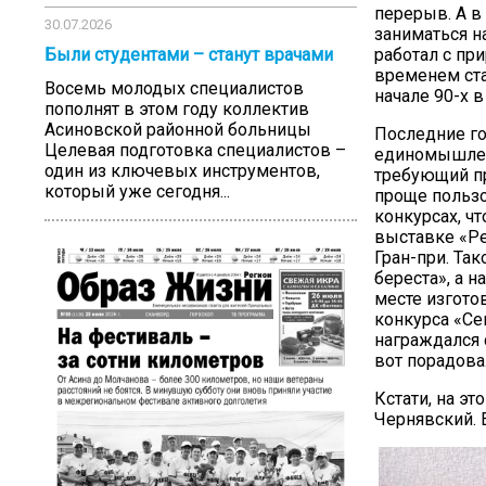
перерыв. А в
30.07.2026
заниматься н
работал с пр
Были студентами – станут врачами
временем ста
Восемь молодых специалистов
начале 90-х 
пополнят в этом году коллектив
Асиновской районной больницы
Последние го
Целевая подготовка специалистов –
единомышленн
один из ключевых инструментов,
требующий пр
который уже сегодня...
проще пользо
конкурсах, ч
выставке «Ре
Гран-при. Та
береста», а 
месте изгото
конкурса «Се
награждался 
вот порадова
Кстати, на э
Чернявский. 