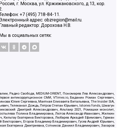
Россия, г. Москва, ул. Кржижановского, д.13, кор.
2.
Телефон: +7 (495) 718-84-11.
Электронный адрес: obzregion@mail.ru.
Главный редактор: Дорохова Н.В.
Мы в социальных сетях:
.Реалии, Радио Свобода, MEDIUM-ORIENT, Пономарев Лев Александрович,
ервое антикоррупционное СМИ, VTimes.io, Баданин Роман Сергеевич,
ова Юлия Сергеевна, Маетная Елизавета Витальевна, The Insider SIA,
ич, Телеканал Дождь, Петров Степан Юрьевич, Istories fonds, Шмагун
иковский Дмитрий Александрович, Альтаир 2021, Ромашки монолит,
, Костылева Полина Владимировна, Лютов Александр Иванович, Жилкин
, Кильтау Екатерина Викторовна, Любарев Аркадий Ефимович, Гурман
й Викторович, Егоров Владимир Владимирович, Гусев Андрей Юрьевич,
ская Екатерина Дмитриевна, Сотников Даниил Владимирович, Захаров