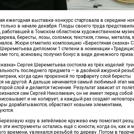
ая ежегодная выставка-конкурс стартовала в середине но
только в начале декабря. Плоды своего труда представили
, работавшей в Томском областном художественном музее
дерева, бересты, лозы, соломки, текстиля, глины, металла, 
иалов. Жюри отметило композицию «Берестяная сказка» С
 Шереметьева дипломом 1 степени в номинации «Традици
оме того, асиновец получил бонус в виде денежного приза.
20.09.2017
сказка» Сергея Шереметьева состояла из трёх изделий: туе
Посмотреть...
кальность последнего предмета — в двойной ажурной резь
играни, когда один прорезной по трафарету слой бересты
я на другой. А дальше начинается самый любимый этап ма
торой слой и делается тиснение. Результат зависит от полё
признался сам Сергей Николаевич, он не имеет перед собой
срисовывает и не копирует, а каждый раз создаёт неповто
оры дорабатываются, обрастают новыми элементами,
уются.
ерёзовую кору в затейливое кружево ему помогают резцы
е эти инструменты остались ещё с юности, когда он, как и 
го времени, увлекался резьбой по дереву. Потом в творч