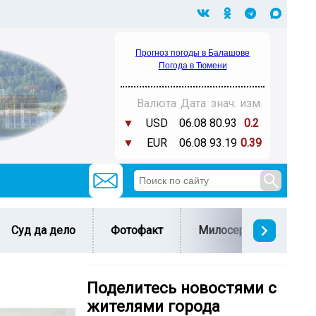
Прогноз погоды в Балашове
Погода в Тюмени
Валюта
Дата
знач.
изм.
▼
USD
06.08
80.93
0.2
▼
EUR
06.08
93.19
0.39
Суд да дело
Фотофакт
Милосердие
С 
Поделитесь новостями с
жителями города