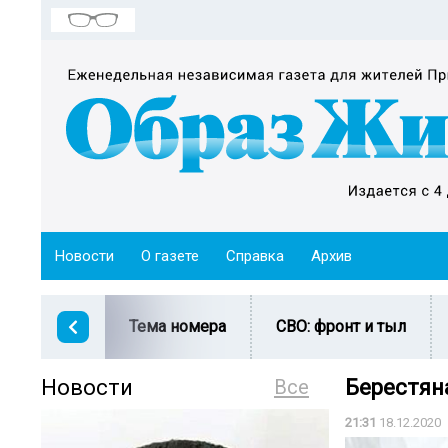
Новости
О газете
Справка
Архив
Тема номера
СВО: фронт и тыл
Новости
Все
Берестян
21:31
18.12.2020