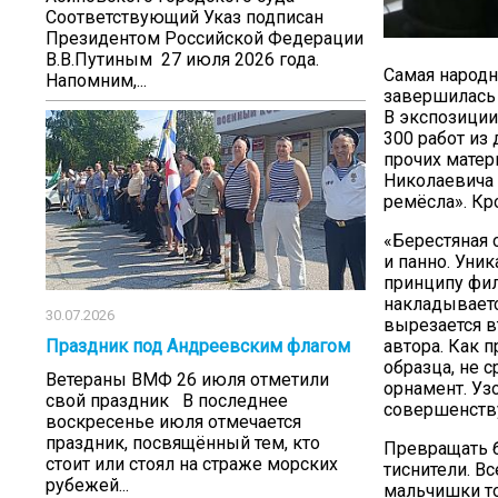
Соответствующий Указ подписан
Президентом Российской Федерации
В.В.Путиным 27 июля 2026 года.
Самая народн
Напомним,...
завершилась 
В экспозиции
300 работ из 
прочих матер
Николаевича
ремёсла». Кр
«Берестяная 
и панно. Уни
принципу фил
накладываетс
30.07.2026
вырезается в
автора. Как 
Праздник под Андреевским флагом
образца, не 
Ветераны ВМФ 26 июля отметили
орнамент. Уз
свой праздник В последнее
совершенств
воскресенье июля отмечается
праздник, посвящённый тем, кто
Превращать б
стоит или стоял на страже морских
тиснители. Вс
рубежей...
мальчишки то