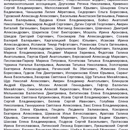
антимонопольная ассоциация, Дзугкоева Регина Николаевна, Кривенко
Сергей Владимирович, Милославский Павел Юрьевич, Шнырова Ольга
Вадимовна, Чанышева Лилия Айратовна, Сидорович Ольга Борисовна,
Туровский Александр Алексеевич, Васильева Анастасия Евгеньевна, Ривина
Анна Валерьевна, Бурдина Юлия Владимировна, Бойко Анатолий
Николаевич, Пивоваров Андрей Сергеевич, Дугин Сергей Георгиевич, Аверин
Виталий Евгеньевич, Барахоев Магомед Бекханович, Шевченко Дмитрий
Александрович, Шарипков Олег Викторович, Мошель Ирина Ароновна,
Шведов Григорий Сергеевич, Пономарев Лев Александрович, Созаев
Валерий Валерьевич, Каргалицкий Борис Юльевич, Исакова Ирина
Александровна, Исламов Тимур Рифгатович, Романова Ольга Евгеньевна,
Щаров Сергей Алексадрович, Цирульников Борис Альбертович, Халидова
Марина Владимировна, Людевиг Марина Зариевна, Федотова Галина
Анатольевна, Паутов Юрий Анатольевич, Верховский Александр Маркович,
Пислакова-Паркер Марина Петровна, Кочеткова Татьяна Владимировна,
Чуркина Наталья Валерьевна, Акимова Татьяна Николаевна, Золотарева
Екатерина Александровна, Рачинский Ян Збигневич, Жемкова Елена
Борисовна, Гудков Лев Дмитриевич, Илларионова Юлия Юрьевна, Саранг
Анна Васильевна, Захарова Светлана Сергеевна, Щур Татьяна Михайловна,
Щур Николай Алексеевич, Аверин Владимир Анатольевич, Блинушов
Андрей Юрьевич, Мосин Алексей Геннадьевич, Гефтер Валентин
Михайлович, Симонов Алексей Кириллович, Флиге Ирина Анатольевна,
Мельникова Валентина Дмитриевна, Вититинова Елена Владимировна,
Баженова Светлана Куприяновна, Исаев Сергей Владимирович, Максимов
Сергей Владимирович, Беляев Сергей Иванович, Голубева Елена
Николаевна, Ганнушкина Светлана Алексеевна, Закс Елена Владимировна,
Буртина Елена Юрьевна, Гендель Людмила Залмановна, Кокорина
Екатерина Алексеевна, Шуманов Илья Вячеславович, Арапова Галина
Юрьевна, Свечников Анатолий Мариевич, Прохоров Вадим Юрьевич,
Шахова Елена Владимировна, Подузов Сергей Васильевич, Протасова
Ирина Вячеславовна, Литинский Леонид Борисович, Лукашевский Сергей
Маркович, Бахмин Вячеслав Иванович, Шабад Анатолий Ефимович, Сухих