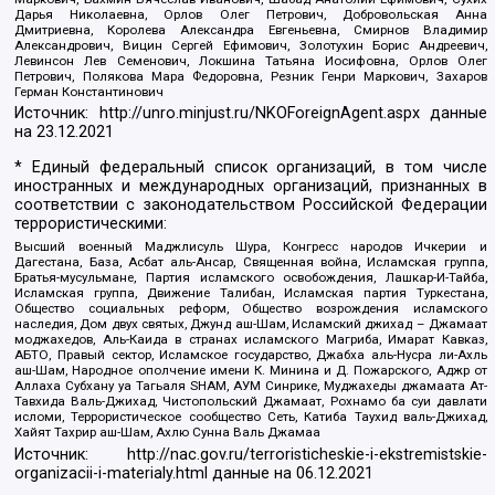
Дарья Николаевна, Орлов Олег Петрович, Добровольская Анна
Дмитриевна, Королева Александра Евгеньевна, Смирнов Владимир
Александрович, Вицин Сергей Ефимович, Золотухин Борис Андреевич,
Левинсон Лев Семенович, Локшина Татьяна Иосифовна, Орлов Олег
Петрович, Полякова Мара Федоровна, Резник Генри Маркович, Захаров
Герман Константинович
Источник:
http://unro.minjust.ru/NKOForeignAgent.aspx
данные
на
23.12.2021
* Единый федеральный список организаций, в том числе
иностранных и международных организаций, признанных в
соответствии с законодательством Российской Федерации
террористическими:
Высший военный Маджлисуль Шура, Конгресс народов Ичкерии и
Дагестана, База, Асбат аль-Ансар, Священная война, Исламская группа,
Братья-мусульмане, Партия исламского освобождения, Лашкар-И-Тайба,
Исламская группа, Движение Талибан, Исламская партия Туркестана,
Общество социальных реформ, Общество возрождения исламского
наследия, Дом двух святых, Джунд аш-Шам, Исламский джихад – Джамаат
моджахедов, Аль-Каида в странах исламского Магриба, Имарат Кавказ,
АБТО, Правый сектор, Исламское государство, Джабха аль-Нусра ли-Ахль
аш-Шам, Народное ополчение имени К. Минина и Д. Пожарского, Аджр от
Аллаха Субхану уа Тагьаля SHAM, АУМ Синрике, Муджахеды джамаата Ат-
Тавхида Валь-Джихад, Чистопольский Джамаат, Рохнамо ба суи давлати
исломи, Террористическое сообщество Сеть, Катиба Таухид валь-Джихад,
Хайят Тахрир аш-Шам, Ахлю Сунна Валь Джамаа
Источник:
http://nac.gov.ru/terroristicheskie-i-ekstremistskie-
organizacii-i-materialy.html
данные на
06.12.2021