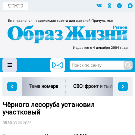
Тема номера
СВО: фронт и тыл
Ми
Чёрного лесоруба установил
участковый
05:30
09.09.2022