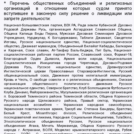
* Перечень общественных объединений и религиозных
организаций в отношении которых судом принято
вступившее в законную силу решение о ликвидации или
запрете деятельности:
Национал-большевистская партия, ВЕК РА, Рада земли Кубанской Духовно
Родовой Державы Русь, организация Асгардская Славянская Община,
Община Капища Веды Перуна, Мужская Духовная Семинария Духовное
Учреждение, Нурджулар, К Богодержавию, Таблиги Джамаат, Свидетели
Иеговы, Русское национальное единство, Национал-социалистическое
общество, Джамаат мувахидов, Объединенный Вилайат Кабарды, Балкарии
и Карачая, Союз славян, Ат-Такфир Валь-Хиджра, Пит Буль, Национал-
социалистическая рабочая партия России, Славянский союз, Формат-18,
Благородный Орден Дьявола, Армия воли народа, Национальная
Социалистическая Инициатива города Череповца, Духовно-Родовая
Держава Русь, Русское национальное единство, Древнерусской
Инглистической церкви Православных Староверов-Инглингов, Русский
общенациональный союз, Движение против нелегальной иммиграции,
Кровь и Честь, О свободе совести и о религиозных объединениях, Омская
организация общественного политического движения Русское
национальное единство, Северное Братство, Клуб Болельщиков Футбольного
Клуба Динамо, Файзрахманисты, Мусульманская религиозная организация
п. Боровский Тюменского района Тюменской области, Община Коренного
Русского народа Щелковского района, Правый сектор, Украинская
национальная ассамблея – Украинская народная самооборона,
Украинская повстанческая армия, Тризуб им. Степана Бандеры, Братство,
Белый Крест, Misanthropic division, Религиозное объединение
последователей инглиизма, Народная Социальная Инициатива, TulaSkins,
Этнополитическое объединение Русские, Русское национальное
объединение Атака, Мечеть Мирмамеда, Община Коренного Русского
народа г. Астрахани, ВОЛЯ, Меджлис крымскотатарского народа, Рубеж
Севера, ТОЙС, О противодействии экстремистской деятельности,