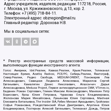
Адрес учредителя, издателя, редакции: 117218, Россия,
г. Москва, ул. Кржижановского, д.13, кор. 2.
Телефон: +7 (495) 718-84-11.
Электронный адрес: obzregion@mail.ru.
Главный редактор: Дорохова Н.В.
Мы в социальных сетях:
* Реестр иностранных средств массовой информации,
выполняющих функции иностранного агента:
Голос Америки, Idel.Реалии, Кавказ.Реалии, Крым.Реалии, Телеканал
Настоящее Время, Azatliq Radiosi, PCE/PC, Сибирь.Реалии, Фактограф,
Север.Реалии, Радио Свобода, MEDIUM-ORIENT, Пономарев Лев
Александрович, Савицкая Людмила Алексеевна, Маркелов Сергей
Евгеньевич, Камалягин Денис Николаевич, Апахончич Дарья
Александровна, Medusa Project, Первое антикоррупционное СМИ, VTimes.io,
Баданин Роман Сергеевич, Гликин Максим Александрович, Маняхин Петр
Борисович, Ярош Юлия Петровна, Чуракова Ольга Владимировна,
Железнова Мария Михайловна, Лукьянова Юлия Сергеевна, Маетная
Елизавета Витальевна, The Insider SIA, Рубин Михаил Аркадьевич, Гройсман
Софья Романовна, Рождественский Илья Дмитриевич, Апухтина Юлия
Владимировна, Постернак Алексей Евгеньевич, Телеканал Дождь, Петров