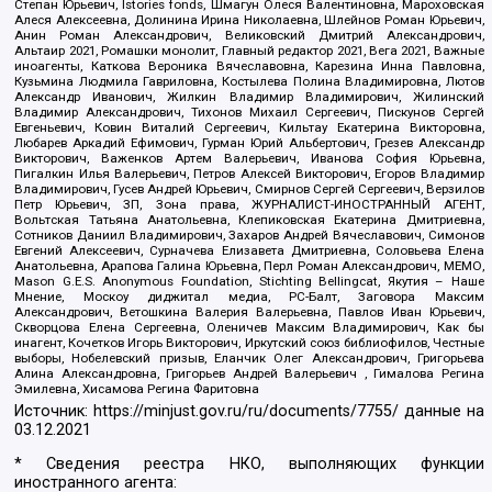
Степан Юрьевич, Istories fonds, Шмагун Олеся Валентиновна, Мароховская
Алеся Алексеевна, Долинина Ирина Николаевна, Шлейнов Роман Юрьевич,
Анин Роман Александрович, Великовский Дмитрий Александрович,
Альтаир 2021, Ромашки монолит, Главный редактор 2021, Вега 2021, Важные
иноагенты, Каткова Вероника Вячеславовна, Карезина Инна Павловна,
Кузьмина Людмила Гавриловна, Костылева Полина Владимировна, Лютов
Александр Иванович, Жилкин Владимир Владимирович, Жилинский
Владимир Александрович, Тихонов Михаил Сергеевич, Пискунов Сергей
Евгеньевич, Ковин Виталий Сергеевич, Кильтау Екатерина Викторовна,
Любарев Аркадий Ефимович, Гурман Юрий Альбертович, Грезев Александр
Викторович, Важенков Артем Валерьевич, Иванова София Юрьевна,
Пигалкин Илья Валерьевич, Петров Алексей Викторович, Егоров Владимир
Владимирович, Гусев Андрей Юрьевич, Смирнов Сергей Сергеевич, Верзилов
Петр Юрьевич, ЗП, Зона права, ЖУРНАЛИСТ-ИНОСТРАННЫЙ АГЕНТ,
Вольтская Татьяна Анатольевна, Клепиковская Екатерина Дмитриевна,
Сотников Даниил Владимирович, Захаров Андрей Вячеславович, Симонов
Евгений Алексеевич, Сурначева Елизавета Дмитриевна, Соловьева Елена
Анатольевна, Арапова Галина Юрьевна, Перл Роман Александрович, МЕМО,
Mason G.E.S. Anonymous Foundation, Stichting Bellingcat, Якутия – Наше
Мнение, Москоу диджитал медиа, РС-Балт, Заговора Максим
Александрович, Ветошкина Валерия Валерьевна, Павлов Иван Юрьевич,
Скворцова Елена Сергеевна, Оленичев Максим Владимирович, Как бы
инагент, Кочетков Игорь Викторович, Иркутский союз библиофилов, Честные
выборы, Нобелевский призыв, Еланчик Олег Александрович, Григорьева
Алина Александровна, Григорьев Андрей Валерьевич , Гималова Регина
Эмилевна, Хисамова Регина Фаритовна
Источник:
https://minjust.gov.ru/ru/documents/7755/
данные на
03.12.2021
* Сведения реестра НКО, выполняющих функции
иностранного агента: