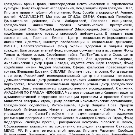
Гражданин.Армия.Право, Нижегородский центр немецкой и европейской
культуры, Центр гендерных исследований, Фонд защиты прав граждан Штаб,
Институт права и публичной политики, Фонд борьбы с коррупцией, Альянс
врачей, НАСИЛИЮ.НЕТ, Мы против СПИДа, СВЕЧА, Открытый Петербург,
Гуманитарное действие, Лига Избирателей, Правовая инициатива,
Гражданская инициатива против экологической преступности,
Гражданский Союз, "Хасдей Ерушалаим" (Милосердие), Центр поддержки и
содействия развитию средств массовой информации, В защиту прав
заключенных, Горячая Линия, Центр социально-информационных
инициатив Действие, Институт глобализации и социальных движений,
ВМЕСТЕ, Благотворительный фонд охраны здоровья и защиты прав
граждан, Благотворительный фонд помощи осужденным и их семьям, Фонд
Тольятти, Новое время, Серебряная тайга, Так-Так-Так, центр Сова, центр
Анна, Проект Апрель, Самарская губерния, Эра здоровья, Мемориал,
Аналитический Центр Юрия Левады, Издательство Парк Гагарина, Фонд
содействия имени Андрея Рылькова, Сфера, Уральская правозащитная
группа, Женщины Евразии, СИБАЛЬТ, Институт прав человека, Фонд защиты
гласности, Российский исследовательский центр по правам человека,
Дальневосточный центр развития гражданских инициатив и социального
партнерства, Пермский региональный правозащитный центр, Гражданское
действие, Центр независимых социологических исследований, Сутяжник,
АКАДЕМИЯ ПО ПРАВАМ ЧЕЛОВЕКА, Частное учреждение в Калининграде по
административной поддержке реализации программ и проектов Совета
Министров северных стран, Центр развития некоммерческих организаций,
Гражданское содействие, Интернешнл-Р, Центр Защиты Прав Средств
Массовой Информации, Институт развития прессы - Сибирь, Частное
учреждение в Санкт-Петербурге по административной поддержке
реализации программ и проектов Совета Министров Северных Стран, Фонд
поддержки свободы прессы, Гражданский контроль, Человек и Закон,
Общественная комиссия по сохранению наследия академика Сахарова,
МЕМО. РУ, Институт региональной прессы, Институт Развития Свободы
Информации, Экозащита!-Женсовет, Общественный вердикт, Евразийская