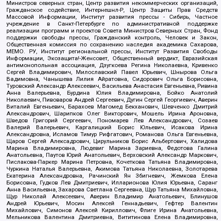
Министров северных стран, Центр развития некоммерческих организаций,
Гражданское содействие, Интернешнл-Р, Центр Защиты Прав Средств
Массовой Информации, Институт развития прессы - Сибирь, Частное
учреждение в Санкт-Петербурге по административной поддержке
реализации программ и проектов Совета Министров Северных Стран, Фонд
поддержки свободы прессы, Гражданский контроль, Человек и Закон,
Общественная комиссия по сохранению наследия академика Сахарова,
МЕМО. РУ, Институт региональной прессы, Институт Развития Свободы
Информации, Экозащита!-Женсовет, Общественный вердикт, Евразийская
антимонопольная ассоциация, Дзугкоева Регина Николаевна, Кривенко
Сергей Владимирович, Милославский Павел Юрьевич, Шнырова Ольга
Вадимовна, Чанышева Лилия Айратовна, Сидорович Ольга Борисовна,
Туровский Александр Алексеевич, Васильева Анастасия Евгеньевна, Ривина
Анна Валерьевна, Бурдина Юлия Владимировна, Бойко Анатолий
Николаевич, Пивоваров Андрей Сергеевич, Дугин Сергей Георгиевич, Аверин
Виталий Евгеньевич, Барахоев Магомед Бекханович, Шевченко Дмитрий
Александрович, Шарипков Олег Викторович, Мошель Ирина Ароновна,
Шведов Григорий Сергеевич, Пономарев Лев Александрович, Созаев
Валерий Валерьевич, Каргалицкий Борис Юльевич, Исакова Ирина
Александровна, Исламов Тимур Рифгатович, Романова Ольга Евгеньевна,
Щаров Сергей Алексадрович, Цирульников Борис Альбертович, Халидова
Марина Владимировна, Людевиг Марина Зариевна, Федотова Галина
Анатольевна, Паутов Юрий Анатольевич, Верховский Александр Маркович,
Пислакова-Паркер Марина Петровна, Кочеткова Татьяна Владимировна,
Чуркина Наталья Валерьевна, Акимова Татьяна Николаевна, Золотарева
Екатерина Александровна, Рачинский Ян Збигневич, Жемкова Елена
Борисовна, Гудков Лев Дмитриевич, Илларионова Юлия Юрьевна, Саранг
Анна Васильевна, Захарова Светлана Сергеевна, Щур Татьяна Михайловна,
Щур Николай Алексеевич, Аверин Владимир Анатольевич, Блинушов
Андрей Юрьевич, Мосин Алексей Геннадьевич, Гефтер Валентин
Михайлович, Симонов Алексей Кириллович, Флиге Ирина Анатольевна,
Мельникова Валентина Дмитриевна, Вититинова Елена Владимировна,