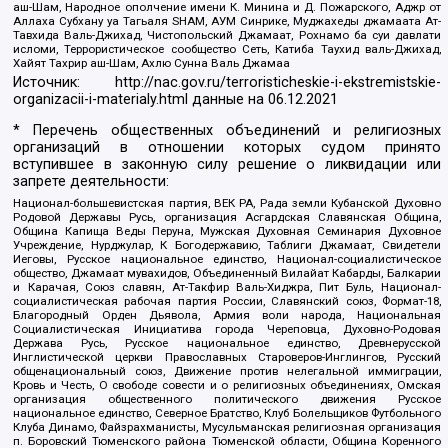
аш-Шам, Народное ополчение имени К. Минина и Д. Пожарского, Аджр от
Аллаха Субхану уа Тагьаля SHAM, АУМ Синрике, Муджахеды джамаата Ат-
Тавхида Валь-Джихад, Чистопольский Джамаат, Рохнамо ба суи давлати
исломи, Террористическое сообщество Сеть, Катиба Таухид валь-Джихад,
Хайят Тахрир аш-Шам, Ахлю Сунна Валь Джамаа
Источник:
http://nac.gov.ru/terroristicheskie-i-ekstremistskie-
organizacii-i-materialy.html
данные на
06.12.2021
* Перечень общественных объединений и религиозных
организаций в отношении которых судом принято
вступившее в законную силу решение о ликвидации или
запрете деятельности:
Национал-большевистская партия, ВЕК РА, Рада земли Кубанской Духовно
Родовой Державы Русь, организация Асгардская Славянская Община,
Община Капища Веды Перуна, Мужская Духовная Семинария Духовное
Учреждение, Нурджулар, К Богодержавию, Таблиги Джамаат, Свидетели
Иеговы, Русское национальное единство, Национал-социалистическое
общество, Джамаат мувахидов, Объединенный Вилайат Кабарды, Балкарии
и Карачая, Союз славян, Ат-Такфир Валь-Хиджра, Пит Буль, Национал-
социалистическая рабочая партия России, Славянский союз, Формат-18,
Благородный Орден Дьявола, Армия воли народа, Национальная
Социалистическая Инициатива города Череповца, Духовно-Родовая
Держава Русь, Русское национальное единство, Древнерусской
Инглистической церкви Православных Староверов-Инглингов, Русский
общенациональный союз, Движение против нелегальной иммиграции,
Кровь и Честь, О свободе совести и о религиозных объединениях, Омская
организация общественного политического движения Русское
национальное единство, Северное Братство, Клуб Болельщиков Футбольного
Клуба Динамо, Файзрахманисты, Мусульманская религиозная организация
п. Боровский Тюменского района Тюменской области, Община Коренного