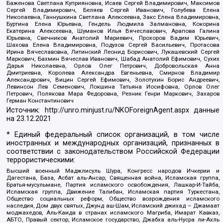
Баженова Светлана Куприяновна, Исаев Сергей Владимирович, Максимов
Сергей Владимирович, Беляев Сергей Иванович, Голубева Елена
Николаевна, Ганнушкина Светлана Алексеевна, Закс Елена Владимировна,
Буртина Елена Юрьевна, Гендель Людмила Залмановна, Кокорина
Екатерина Алексеевна, Шуманов Илья Вячеславович, Арапова Галина
Юрьевна, Свечников Анатолий Мариевич, Прохоров Вадим Юрьевич,
Шахова Елена Владимировна, Подузов Сергей Васильевич, Протасова
Ирина Вячеславовна, Литинский Леонид Борисович, Лукашевский Сергей
Маркович, Бахмин Вячеслав Иванович, Шабад Анатолий Ефимович, Сухих
Дарья Николаевна, Орлов Олег Петрович, Добровольская Анна
Дмитриевна, Королева Александра Евгеньевна, Смирнов Владимир
Александрович, Вицин Сергей Ефимович, Золотухин Борис Андреевич,
Левинсон Лев Семенович, Локшина Татьяна Иосифовна, Орлов Олег
Петрович, Полякова Мара Федоровна, Резник Генри Маркович, Захаров
Герман Константинович
Источник:
http://unro.minjust.ru/NKOForeignAgent.aspx
данные
на
23.12.2021
* Единый федеральный список организаций, в том числе
иностранных и международных организаций, признанных в
соответствии с законодательством Российской Федерации
террористическими:
Высший военный Маджлисуль Шура, Конгресс народов Ичкерии и
Дагестана, База, Асбат аль-Ансар, Священная война, Исламская группа,
Братья-мусульмане, Партия исламского освобождения, Лашкар-И-Тайба,
Исламская группа, Движение Талибан, Исламская партия Туркестана,
Общество социальных реформ, Общество возрождения исламского
наследия, Дом двух святых, Джунд аш-Шам, Исламский джихад – Джамаат
моджахедов, Аль-Каида в странах исламского Магриба, Имарат Кавказ,
АБТО, Правый сектор, Исламское государство, Джабха аль-Нусра ли-Ахль