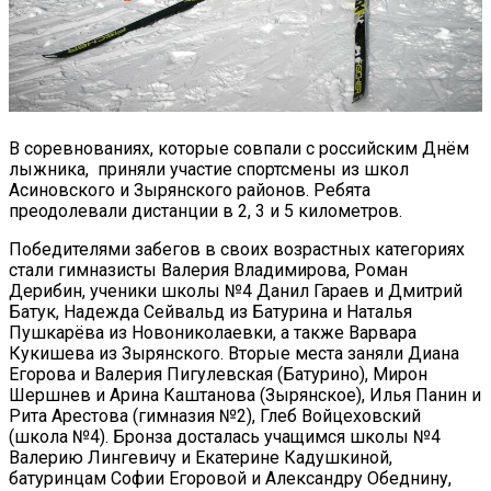
В соревнованиях, которые совпали с российским Днём
лыжника, приняли участие спортсмены из школ
Асиновского и Зырянского районов. Ребята
преодолевали дистанции в 2, 3 и 5 километров.
Победителями забегов в своих возрастных категориях
стали гимназисты Валерия Владимирова, Роман
Дерибин, ученики школы №4 Данил Гараев и Дмитрий
Батук, Надежда Сейвальд из Батурина и Наталья
Пушкарёва из Новониколаевки, а также Варвара
Кукишева из Зырянского. Вторые места заняли Диана
Егорова и Валерия Пигулевская (Батурино), Мирон
Шершнев и Арина Каштанова (Зырянское), Илья Панин и
Рита Арестова (гимназия №2), Глеб Войцеховский
(школа №4). Бронза досталась учащимся школы №4
Валерию Лингевичу и Екатерине Кадушкиной,
батуринцам Софии Егоровой и Александру Обеднину,