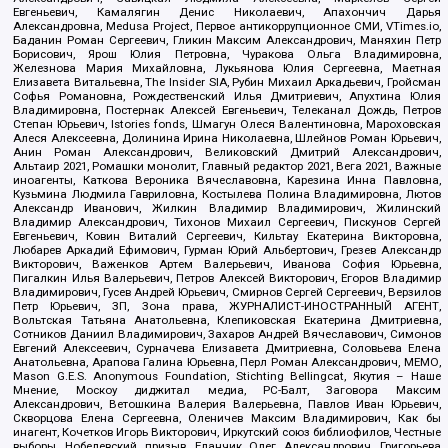
Евгеньевич, Камалягин Денис Николаевич, Апахончич Дарья
Александровна, Medusa Project, Первое антикоррупционное СМИ, VTimes.io,
Баданин Роман Сергеевич, Гликин Максим Александрович, Маняхин Петр
Борисович, Ярош Юлия Петровна, Чуракова Ольга Владимировна,
Железнова Мария Михайловна, Лукьянова Юлия Сергеевна, Маетная
Елизавета Витальевна, The Insider SIA, Рубин Михаил Аркадьевич, Гройсман
Софья Романовна, Рождественский Илья Дмитриевич, Апухтина Юлия
Владимировна, Постернак Алексей Евгеньевич, Телеканал Дождь, Петров
Степан Юрьевич, Istories fonds, Шмагун Олеся Валентиновна, Мароховская
Алеся Алексеевна, Долинина Ирина Николаевна, Шлейнов Роман Юрьевич,
Анин Роман Александрович, Великовский Дмитрий Александрович,
Альтаир 2021, Ромашки монолит, Главный редактор 2021, Вега 2021, Важные
иноагенты, Каткова Вероника Вячеславовна, Карезина Инна Павловна,
Кузьмина Людмила Гавриловна, Костылева Полина Владимировна, Лютов
Александр Иванович, Жилкин Владимир Владимирович, Жилинский
Владимир Александрович, Тихонов Михаил Сергеевич, Пискунов Сергей
Евгеньевич, Ковин Виталий Сергеевич, Кильтау Екатерина Викторовна,
Любарев Аркадий Ефимович, Гурман Юрий Альбертович, Грезев Александр
Викторович, Важенков Артем Валерьевич, Иванова София Юрьевна,
Пигалкин Илья Валерьевич, Петров Алексей Викторович, Егоров Владимир
Владимирович, Гусев Андрей Юрьевич, Смирнов Сергей Сергеевич, Верзилов
Петр Юрьевич, ЗП, Зона права, ЖУРНАЛИСТ-ИНОСТРАННЫЙ АГЕНТ,
Вольтская Татьяна Анатольевна, Клепиковская Екатерина Дмитриевна,
Сотников Даниил Владимирович, Захаров Андрей Вячеславович, Симонов
Евгений Алексеевич, Сурначева Елизавета Дмитриевна, Соловьева Елена
Анатольевна, Арапова Галина Юрьевна, Перл Роман Александрович, МЕМО,
Mason G.E.S. Anonymous Foundation, Stichting Bellingcat, Якутия – Наше
Мнение, Москоу диджитал медиа, РС-Балт, Заговора Максим
Александрович, Ветошкина Валерия Валерьевна, Павлов Иван Юрьевич,
Скворцова Елена Сергеевна, Оленичев Максим Владимирович, Как бы
инагент, Кочетков Игорь Викторович, Иркутский союз библиофилов, Честные
выборы, Нобелевский призыв, Еланчик Олег Александрович, Григорьева