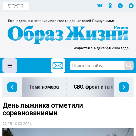
Тема номера
СВО: фронт и тыл
Ми
День лыжника отметили
соревнованиями
22:19
10.03.2024