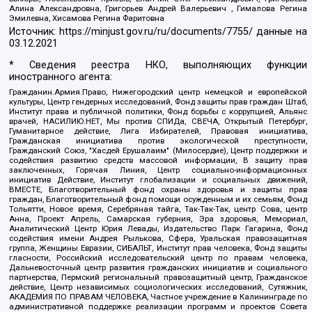
Алина Александровна, Григорьев Андрей Валерьевич , Гималова Регина
Эмилевна, Хисамова Регина Фаритовна
Источник:
https://minjust.gov.ru/ru/documents/7755/
данные на
03.12.2021
* Сведения реестра НКО, выполняющих функции
иностранного агента:
Гражданин.Армия.Право, Нижегородский центр немецкой и европейской
культуры, Центр гендерных исследований, Фонд защиты прав граждан Штаб,
Институт права и публичной политики, Фонд борьбы с коррупцией, Альянс
врачей, НАСИЛИЮ.НЕТ, Мы против СПИДа, СВЕЧА, Открытый Петербург,
Гуманитарное действие, Лига Избирателей, Правовая инициатива,
Гражданская инициатива против экологической преступности,
Гражданский Союз, "Хасдей Ерушалаим" (Милосердие), Центр поддержки и
содействия развитию средств массовой информации, В защиту прав
заключенных, Горячая Линия, Центр социально-информационных
инициатив Действие, Институт глобализации и социальных движений,
ВМЕСТЕ, Благотворительный фонд охраны здоровья и защиты прав
граждан, Благотворительный фонд помощи осужденным и их семьям, Фонд
Тольятти, Новое время, Серебряная тайга, Так-Так-Так, центр Сова, центр
Анна, Проект Апрель, Самарская губерния, Эра здоровья, Мемориал,
Аналитический Центр Юрия Левады, Издательство Парк Гагарина, Фонд
содействия имени Андрея Рылькова, Сфера, Уральская правозащитная
группа, Женщины Евразии, СИБАЛЬТ, Институт прав человека, Фонд защиты
гласности, Российский исследовательский центр по правам человека,
Дальневосточный центр развития гражданских инициатив и социального
партнерства, Пермский региональный правозащитный центр, Гражданское
действие, Центр независимых социологических исследований, Сутяжник,
АКАДЕМИЯ ПО ПРАВАМ ЧЕЛОВЕКА, Частное учреждение в Калининграде по
административной поддержке реализации программ и проектов Совета