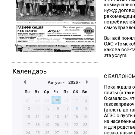
коммунально-
нужд; догово
рекомендация
потребителей
самоуправлен
Вы всё понял
ОАО «Томскоб
какова всё-т
эта услуга.
Календарь
С БАЛЛОНОМ
Август
2026
Пока ждала о
Пн
Вт
Ср
Чт
Пт
Сб
Вс
плиты (а так
Оказалось, ч
30
27
28
29
31
1
2
газозаправоч
3
4
5
6
7
8
9
(вплоть до т
АГЗС с пусты
10
11
12
13
14
15
16
из населённы
17
18
19
20
21
22
23
и для родств
24
25
26
27
28
29
30
незаконным и