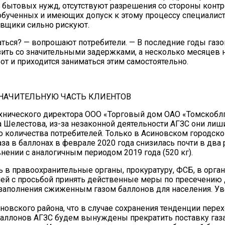
 бытовых нужд, отсутствуют разрешения со стороны кон
 обученных и имеющих допуск к этому процессу специалист
авщики сильно рискуют.
аться? — вопрошают потребители. — В последние годы газ
зить со значительными задержками, а несколько месяцев 
Вот и приходится заниматься этим самостоятельно.
НАЧИТЕЛЬНУЮ ЧАСТЬ КЛИЕНТОВ
хнического директора ООО «Торговый дом ОАО «Томскобл
 Шелестова, из-за незаконной деятельности АГЗС они лиш
о количества потребителей. Только в Асиновском городск
за в баллонах в феврале 2020 года снизилась почти в два 
внении с аналогичным периодом 2019 года (520 кг).
 в правоохранительные органы, прокуратуру, ФСБ, в орга
ей с просьбой принять действенные меры по пресечению 
 заполнения сжиженным газом баллонов для населения. У
синовского района, что в случае сохранения тенденции пере
баллонов АГЗС будем вынуждены прекратить поставку газа