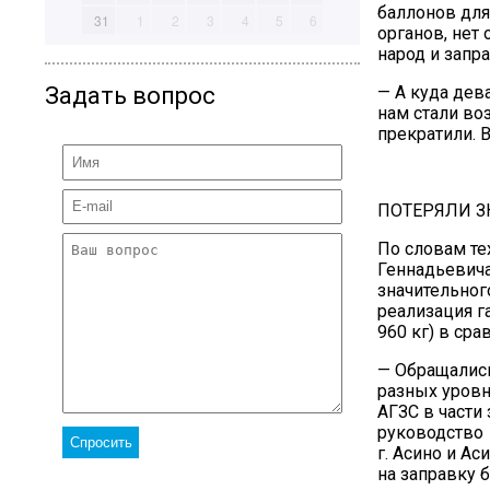
баллонов для
31
1
2
3
4
5
6
органов, нет
народ и запр
Задать вопрос
— А куда дев
нам стали во
прекратили. 
ПОТЕРЯЛИ З
По словам те
Геннадьевича
значительног
реализация га
960 кг) в сра
— Обращались
разных уровн
АГЗС в части
руководство
г. Асино и А
на заправку 