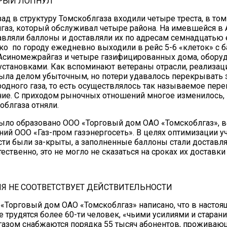
ОРЫЙ ЛОПНУЛ
зад в структуру Томскоблгаза входили четыре треста, в том
аз, который обслуживал четыре района. На имевшейся в 
авляли баллоны и доставляли их по адресам семнадцатью
ько по городу ежедневно выходили в рейс 5-6 «клеток» с 
Асиномежрайгаз и четыре газифицированных дома, обору
становками. Как вспоминают ветераны отрасли, реализац
была делом убыточным, но потери удавалось перекрывать з
одного газа, то есть осуществлялось так называемое пер
ие. С приходом рыночных отношений многое изменилось, 
20.09.2017
облгаза отняли.
Посмотреть...
было образовано ООО «Торговый дом ОАО «Томскоблгаз»,
ний ООО «Газ-пром газэнергосеть». В целях оптимизации у
сти были за-крыты, а заполненные баллоны стали доставл
тественно, это не могло не сказаться на сроках их доставки
 НЕ СООТВЕТСТВУЕТ ДЕЙСТВИТЕЛЬНОСТИ
 «Торговый дом ОАО «Томскоблгаз» написано, что в настоя
е трудятся более 60-ти человек, «чьими усилиями и старан
азом снабжаются порядка 55 тысяч абонентов, проживающ