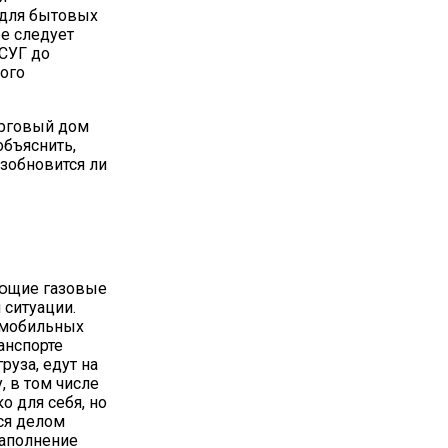
 для бытовых
е следует
СУГ до
ного
орговый дом
объяснить,
озобновится ли
еющие газовые
 ситуации.
томобильных
анспорте
руза, едут на
, в том числе
о для себя, но
ся делом
наполнение