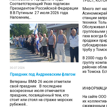
ТРЕСТ, КОТ
Соответствующий Указ подписан
Президентом Российской Федерации
Много лет на
В.В.Путиным 27 июля 2026 года.
Асиномежрайг
Напомним,...
станции запр
техники. Тол
Обслуживал 
групповыми у
газа всегда 
продажи прир
субсидирован
трубу у Томск
В 2000 году 
группу компа
районах обла
30.07.2026
из Томска. Ес
Праздник под Андреевским флагом
Ветераны ВМФ 26 июля отметили
свой праздник В последнее
ИНФОРМАЦИЯ
воскресенье июля отмечается
праздник, посвящённый тем, кто
На сайте ООО
стоит или стоял на страже морских
их коллектив
рубежей...
сжиженным г