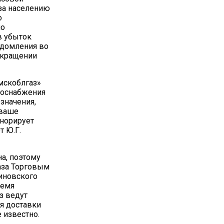
за населению
о
ло
в убыток
едомления во
екращении
мскоблгаз»
азоснабжения
значения,
 ваше
гнорирует
 Ю.Г.
а, поэтому
аза Торговым
иновского
ремя
з ведут
я доставки
 известно.