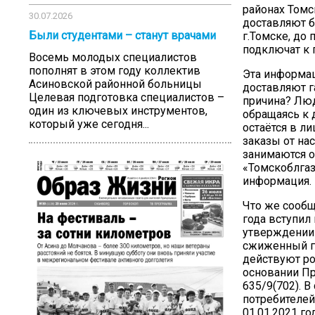
районах Томс
30.07.2026
доставляют б
Были студентами – станут врачами
г.Томске, до 
подключат к г
Восемь молодых специалистов
пополнят в этом году коллектив
Эта информац
Асиновской районной больницы
доставляют га
Целевая подготовка специалистов –
причина? Люд
один из ключевых инструментов,
обращаясь к 
который уже сегодня...
остаётся в л
заказы от на
занимаются о
«Томскоблгаз
информация.
Что же сообщ
года вступил
утверждении 
сжиженный га
действуют ро
основании Пр
635/9(702). 
потребителей
01.01.2021 г