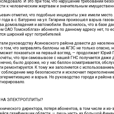
оследовало. И это при том, что нарушение требований безо
сти к человеческим жертвам и значительным имуществен
евич отметил, что подобные инциденты уже имели место. 
года в с. Батурино на ул. Гагарина произошёл взрыв газов
ва домовладения и автомобили. Выяснилось, что в базе д
м ОАО Томскоблгаз» абонента по данному адресу нет, то е
тся широкий круг потребителей.
али руководству Асиновского района довести до населен
 том, что заправлять баллоны на АГЗС не только опасно, но
 может показаться на первый взгляд, — продолжает Юрий 
счёты, что при самовывозе с нашей ГНС получается даже 
онечно, было дороже, но у нас баллон осматривается, обслу
и ремонтируется. К тому же заполняется с использованием
 соблюдение мер безопасности и исключает переполнение 
азгерметизацию и взрыв. Но руководство города и района
гнорировало.
 НА ЭЛЕКТРОПЛИТЫ?
нического директора, потеря абонентов, в том числе и из-
ся газификации области, — лишь часть их большой фина