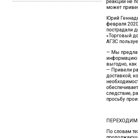
реакции не п
может приве
Юрий Геннадь
февраля 2020 
пострадали д
«Торговый до
АГЗС пользуе
— Мы предлаг
информацию о
выгодно, как
— Привели ра
доставкой, к
необходимост
обеспечивает
следствие, р
просьбу прои
ПЕРЕХОДИМ
По словам тех
продолжающей