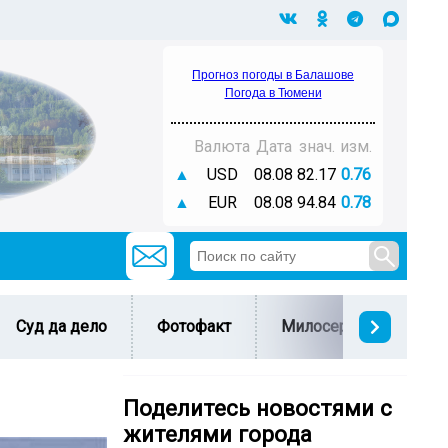
Прогноз погоды в Балашове
Погода в Тюмени
Валюта
Дата
знач.
изм.
▲
USD
08.08
82.17
0.76
▲
EUR
08.08
94.84
0.78
Суд да дело
Фотофакт
Милосердие
С 
Поделитесь новостями с
жителями города