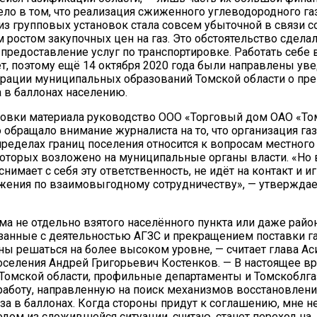
ло в том, что реализация сжиженного углеводородного га
 из групповых установок стала совсем убыточной в связи с
 ростом закупочных цен на газ. Это обстоятельство сдела
редоставление услуг по транспортировке. Работать себе 
ет, поэтому ещё 14 октября 2020 года были направлены ув
рации муниципальных образований Томской области о пр
а в баллонах населению.
товки материала руководство ООО «Торговый дом ОАО «То
 обращало внимание журналиста на то, что организация г
пределах границ поселения относится к вопросам местного 
оторых возложено на муниципальные органы власти. «Но
нимает с себя эту ответственность, не идёт на контакт и и
ения по взаимовыгодному сотрудничеству», — утверждает
ма не отдельно взятого населённого пункта или даже район
занные с деятельностью АГЗС и прекращением поставки г
ы решаться на более высоком уровне, — считает глава Ас
оселения Андрей Григорьевич Костенков. — В настоящее в
Томской области, профильные департаменты и Томскоблга
аботу, направленную на поиск механизмов восстановлени
за в баллонах. Когда стороны придут к соглашению, мне не
ом из сложившейся ситуации, считаю, станет переход на