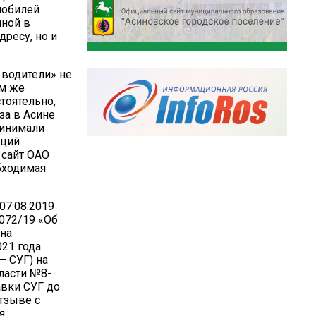
мобилей
нной в
дресу, но и
 водители» не
ём же
тоятельно,
за в Асине
ринимали
аций
 сайт ОАО
обходимая
07.08.2019
072/19 «Об
 на
21 года
— СУГ) на
ласти №8-
авки СУГ до
отзыве с
я