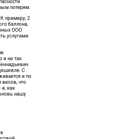
пасности
ным потерям.
К примеру, 2
ого баллона,
анных ООО
сть услугами
ия
 и не так
Геннадьевич.
дешевле. С
живается и по
 весов, что
и, как
 вновь нашу
за
нсовой