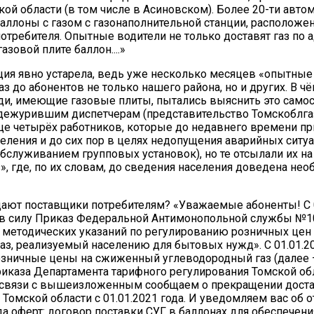
кой области (в том числе в Асиновском). Более 20-ти авто
аллоны с газом с газонаполнительной станции, расположе
потребителя. Опытные водители не только доставят газ по а
азовой плите баллон....»
ия явно устарела, ведь уже несколько месяцев «опытные
з до абонентов не только нашего района, но и других. В ч
и, имеющие газовые плиты, пытались выяснить это самос
дежурившим диспетчерам (представительство Томскоблга
ице четырёх работников, которые до недавнего времени п
селения и до сих пор в целях недопущения аварийных ситу
бслуживанием групповых установок), но те отсылали их на
», где, по их словам, до сведения населения доведена не
ают поставщики потребителям? «Уважаемые абоненты! С 
 в силу Приказ Федеральной Антимонопольной службы №1
методических указаний по регулированию розничных цен
з, реализуемый населению для бытовых нужд». С 01.01.20
зничные цены на сжиженный углеводородный газ (далее 
иказа Департамента тарифного регулирования Томской об
В связи с вышеизложенным сообщаем о прекращении дост
 Томской области с 01.01.2021 года. И уведомляем вас об 
ода оферт: договор поставки СУГ в баллонах для обеспечени