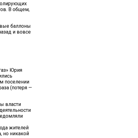
тролирующих
ов. В общем,
овые баллоны
назад и вовсе
газ» Юрия
ились
ом поселении
раза (потеря —
ны власти
деятельности
ведомляли
хода жителей
, но никакой