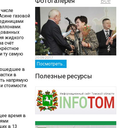
Фотогалерея
Все
 числе
Асине газовой
 единицами
баллонами.
дованных
ия жидкого
а счёт
екрёстное
и ту самую
20.09.2017
20.09.
Посмотреть...
Посм
 вошедшее в
частки в
Полезные ресурсы
ять напрямую
 и стоимости.
щее время в
иями
их в 13