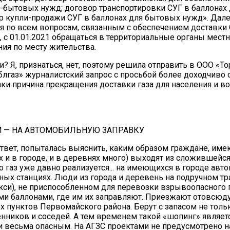
бытовых нужд; договор транспортировки СУГ в баллонах
р купли-продажи СУГ в баллонах для бытовых нужд». Дале
 по всем вопросам, связанным с обеспечением доставки 
, с 01.01.2021 обращаться в территориальные органы мест
ия по месту жительства.
и? Я, признаться, нет, поэтому решила отправить в ООО «Т
лгаз» журналистский запрос с просьбой более доходчиво 
аки причина прекращения доставки газа для населения и в
 — НА АВТОМОБИЛЬНУЮ ЗАПРАВКУ
твет, попыталась выяснить, каким образом граждане, им
их и в городе, и в деревнях много) выходят из сложившейся
то газ уже давно реализуется... на имеющихся в городе ав
ных станциях. Люди из города и деревень на подручном тр
акси), не приспособленном для перевозки взрывоопасного г
ми баллонами, где им их заправляют. Приезжают отовсюду
х пунктов Первомайского района. Берут с запасом не тольк
енников и соседей. А тем временем такой «шопинг» являет
 весьма опасным. На АГЗС проектами не предусмотрено 