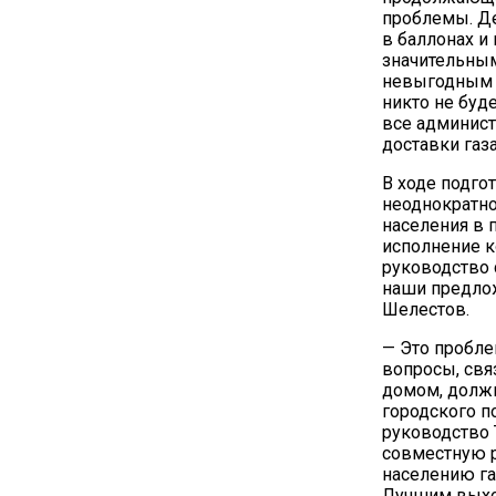
проблемы. Де
в баллонах и
значительным
невыгодным п
никто не буд
все админист
доставки газ
В ходе подго
неоднократно
населения в 
исполнение к
руководство с
наши предлож
Шелестов.
— Это пробле
вопросы, свя
домом, должн
городского п
руководство 
совместную р
населению га
Лучшим выход