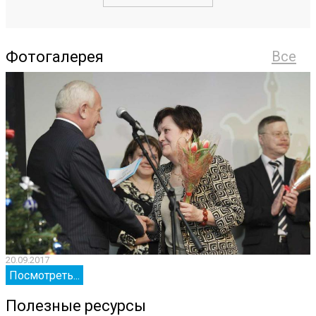
Фотогалерея
Все
20.09.2017
2
Посмотреть...
Полезные ресурсы