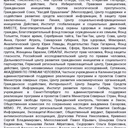
врачей, НАСИЛИЮ.НЕТ, Мы против СПИДа, СВЕЧА, Открытый Петербург,
Гуманитарное действие, Лига Избирателей, Правовая инициатива,
Гражданская инициатива против экологической преступности,
Гражданский Союз, "Хасдей Ерушалаим" (Милосердие), Центр поддержки и
содействия развитию средств массовой информации, В защиту прав
заключенных, Горячая Линия, Центр социально-информационных
инициатив Действие, Институт глобализации и социальных движений,
ВМЕСТЕ, Благотворительный фонд охраны здоровья и защиты прав
граждан, Благотворительный фонд помощи осужденным и их семьям, Фонд
Тольятти, Новое время, Серебряная тайга, Так-Так-Так, центр Сова, центр
Анна, Проект Апрель, Самарская губерния, Эра здоровья, Мемориал,
Аналитический Центр Юрия Левады, Издательство Парк Гагарина, Фонд
содействия имени Андрея Рылькова, Сфера, Уральская правозащитная
группа, Женщины Евразии, СИБАЛЬТ, Институт прав человека, Фонд защиты
гласности, Российский исследовательский центр по правам человека,
Дальневосточный центр развития гражданских инициатив и социального
партнерства, Пермский региональный правозащитный центр, Гражданское
действие, Центр независимых социологических исследований, Сутяжник,
АКАДЕМИЯ ПО ПРАВАМ ЧЕЛОВЕКА, Частное учреждение в Калининграде по
административной поддержке реализации программ и проектов Совета
Министров северных стран, Центр развития некоммерческих организаций,
Гражданское содействие, Интернешнл-Р, Центр Защиты Прав Средств
Массовой Информации, Институт развития прессы - Сибирь, Частное
учреждение в Санкт-Петербурге по административной поддержке
реализации программ и проектов Совета Министров Северных Стран, Фонд
поддержки свободы прессы, Гражданский контроль, Человек и Закон,
Общественная комиссия по сохранению наследия академика Сахарова,
МЕМО. РУ, Институт региональной прессы, Институт Развития Свободы
Информации, Экозащита!-Женсовет, Общественный вердикт, Евразийская
антимонопольная ассоциация, Дзугкоева Регина Николаевна, Кривенко
Сергей Владимирович, Милославский Павел Юрьевич, Шнырова Ольга
Вадимовна, Чанышева Лилия Айратовна, Сидорович Ольга Борисовна,