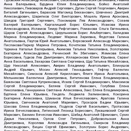
Туровский Александр Алексеевич, Васильева Анастасия Евгеньевна, Ривина
Анна Валерьевна, Бурдина Юлия Владимировна, Бойко Анатолий
Николаевич, Пивоваров Андрей Сергеевич, Дугин Сергей Георгиевич, Аверин
Виталий Евгеньевич, Барахоев Магомед Бекханович, Шевченко Дмитрий
Александрович, Шарипков Олег Викторович, Мошель Ирина Ароновна,
Шведов Григорий Сергеевич, Пономарев Лев Александрович, Созаев
Валерий Валерьевич, Каргалицкий Борис Юльевич, Исакова Ирина
Александровна, Исламов Тимур Рифгатович, Романова Ольга Евгеньевна,
Щаров Сергей Алексадрович, Цирульников Борис Альбертович, Халидова
Марина Владимировна, Людевиг Марина Зариевна, Федотова Галина
Анатольевна, Паутов Юрий Анатольевич, Верховский Александр Маркович,
Пислакова-Паркер Марина Петровна, Кочеткова Татьяна Владимировна,
Чуркина Наталья Валерьевна, Акимова Татьяна Николаевна, Золотарева
Екатерина Александровна, Рачинский Ян Збигневич, Жемкова Елена
Борисовна, Гудков Лев Дмитриевич, Илларионова Юлия Юрьевна, Саранг
Анна Васильевна, Захарова Светлана Сергеевна, Щур Татьяна Михайловна,
Щур Николай Алексеевич, Аверин Владимир Анатольевич, Блинушов
Андрей Юрьевич, Мосин Алексей Геннадьевич, Гефтер Валентин
Михайлович, Симонов Алексей Кириллович, Флиге Ирина Анатольевна,
Мельникова Валентина Дмитриевна, Вититинова Елена Владимировна,
Баженова Светлана Куприяновна, Исаев Сергей Владимирович, Максимов
Сергей Владимирович, Беляев Сергей Иванович, Голубева Елена
Николаевна, Ганнушкина Светлана Алексеевна, Закс Елена Владимировна,
Буртина Елена Юрьевна, Гендель Людмила Залмановна, Кокорина
Екатерина Алексеевна, Шуманов Илья Вячеславович, Арапова Галина
Юрьевна, Свечников Анатолий Мариевич, Прохоров Вадим Юрьевич,
Шахова Елена Владимировна, Подузов Сергей Васильевич, Протасова
Ирина Вячеславовна, Литинский Леонид Борисович, Лукашевский Сергей
Маркович, Бахмин Вячеслав Иванович, Шабад Анатолий Ефимович, Сухих
Дарья Николаевна, Орлов Олег Петрович, Добровольская Анна
Дмитриевна, Королева Александра Евгеньевна, Смирнов Владимир
Александрович, Вицин Сергей Ефимович, Золотухин Борис Андреевич,