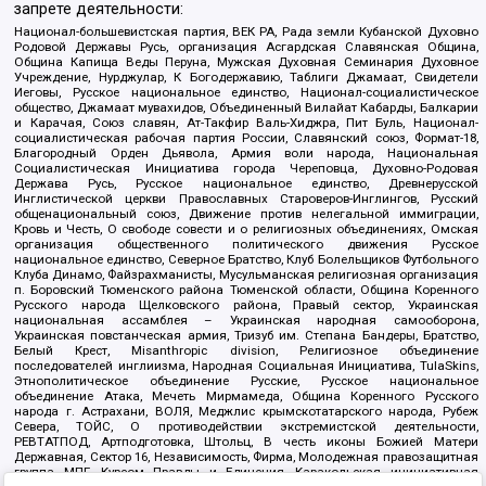
запрете деятельности:
Национал-большевистская партия, ВЕК РА, Рада земли Кубанской Духовно
Родовой Державы Русь, организация Асгардская Славянская Община,
Община Капища Веды Перуна, Мужская Духовная Семинария Духовное
Учреждение, Нурджулар, К Богодержавию, Таблиги Джамаат, Свидетели
Иеговы, Русское национальное единство, Национал-социалистическое
общество, Джамаат мувахидов, Объединенный Вилайат Кабарды, Балкарии
и Карачая, Союз славян, Ат-Такфир Валь-Хиджра, Пит Буль, Национал-
социалистическая рабочая партия России, Славянский союз, Формат-18,
Благородный Орден Дьявола, Армия воли народа, Национальная
Социалистическая Инициатива города Череповца, Духовно-Родовая
Держава Русь, Русское национальное единство, Древнерусской
Инглистической церкви Православных Староверов-Инглингов, Русский
общенациональный союз, Движение против нелегальной иммиграции,
Кровь и Честь, О свободе совести и о религиозных объединениях, Омская
организация общественного политического движения Русское
национальное единство, Северное Братство, Клуб Болельщиков Футбольного
Клуба Динамо, Файзрахманисты, Мусульманская религиозная организация
п. Боровский Тюменского района Тюменской области, Община Коренного
Русского народа Щелковского района, Правый сектор, Украинская
национальная ассамблея – Украинская народная самооборона,
Украинская повстанческая армия, Тризуб им. Степана Бандеры, Братство,
Белый Крест, Misanthropic division, Религиозное объединение
последователей инглиизма, Народная Социальная Инициатива, TulaSkins,
Этнополитическое объединение Русские, Русское национальное
объединение Атака, Мечеть Мирмамеда, Община Коренного Русского
народа г. Астрахани, ВОЛЯ, Меджлис крымскотатарского народа, Рубеж
Севера, ТОЙС, О противодействии экстремистской деятельности,
РЕВТАТПОД, Артподготовка, Штольц, В честь иконы Божией Матери
Державная, Сектор 16, Независимость, Фирма, Молодежная правозащитная
группа МПГ, Курсом Правды и Единения, Каракольская инициативная