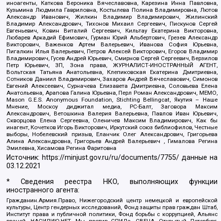
иноагенты, Каткова Вероника Вячеславовна, Карезина Инна Павловна,
Кузьмина Людмила Гавриловна, Костылева Полина Владимировна, Лютов
Александр Иванович, Жилкин Владимир Владимирович, Жилинский
Владимир Александрович, Тихонов Михаил Сергеевич, Пискунов Сергей
Евгеньевич, Ковин Виталий Сергеевич, Кильтау Екатерина Викторовна,
Любарев Аркадий Ефимович, Гурман Юрий Альбертович, Грезев Александр
Викторович, Важенков Артем Валерьевич, Иванова София Юрьевна,
Пигалкин Илья Валерьевич, Петров Алексей Викторович, Егоров Владимир
Владимирович, Гусев Андрей Юрьевич, Смирнов Сергей Сергеевич, Верзилов
Петр Юрьевич, ЗП, Зона права, ЖУРНАЛИСТ-ИНОСТРАННЫЙ АГЕНТ,
Вольтская Татьяна Анатольевна, Клепиковская Екатерина Дмитриевна,
Сотников Даниил Владимирович, Захаров Андрей Вячеславович, Симонов
Евгений Алексеевич, Сурначева Елизавета Дмитриевна, Соловьева Елена
Анатольевна, Арапова Галина Юрьевна, Перл Роман Александрович, МЕМО,
Mason G.E.S. Anonymous Foundation, Stichting Bellingcat, Якутия – Наше
Мнение, Москоу диджитал медиа, РС-Балт, Заговора Максим
Александрович, Ветошкина Валерия Валерьевна, Павлов Иван Юрьевич,
Скворцова Елена Сергеевна, Оленичев Максим Владимирович, Как бы
инагент, Кочетков Игорь Викторович, Иркутский союз библиофилов, Честные
выборы, Нобелевский призыв, Еланчик Олег Александрович, Григорьева
Алина Александровна, Григорьев Андрей Валерьевич , Гималова Регина
Эмилевна, Хисамова Регина Фаритовна
Источник:
https://minjust.gov.ru/ru/documents/7755/
данные на
03.12.2021
* Сведения реестра НКО, выполняющих функции
иностранного агента:
Гражданин.Армия.Право, Нижегородский центр немецкой и европейской
культуры, Центр гендерных исследований, Фонд защиты прав граждан Штаб,
Институт права и публичной политики, Фонд борьбы с коррупцией, Альянс