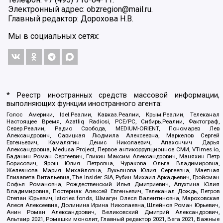
Электронный адрес: obzregion@mail.ru.
Главный редактор: Дорохова Н.В.
Мы в социальных сетях:
* Реестр иностранных средств массовой информации,
выполняющих функции иностранного агента:
Голос Америки, Idel.Реалии, Кавказ.Реалии, Крым.Реалии, Телеканал
Настоящее Время, Azatliq Radiosi, PCE/PC, Сибирь.Реалии, Фактограф,
Север.Реалии, Радио Свобода, MEDIUM-ORIENT, Пономарев Лев
Александрович, Савицкая Людмила Алексеевна, Маркелов Сергей
Евгеньевич, Камалягин Денис Николаевич, Апахончич Дарья
Александровна, Medusa Project, Первое антикоррупционное СМИ, VTimes.io,
Баданин Роман Сергеевич, Гликин Максим Александрович, Маняхин Петр
Борисович, Ярош Юлия Петровна, Чуракова Ольга Владимировна,
Железнова Мария Михайловна, Лукьянова Юлия Сергеевна, Маетная
Елизавета Витальевна, The Insider SIA, Рубин Михаил Аркадьевич, Гройсман
Софья Романовна, Рождественский Илья Дмитриевич, Апухтина Юлия
Владимировна, Постернак Алексей Евгеньевич, Телеканал Дождь, Петров
Степан Юрьевич, Istories fonds, Шмагун Олеся Валентиновна, Мароховская
Алеся Алексеевна, Долинина Ирина Николаевна, Шлейнов Роман Юрьевич,
Анин Роман Александрович, Великовский Дмитрий Александрович,
Альтаир 2021, Ромашки монолит, Главный редактор 2021, Вега 2021, Важные