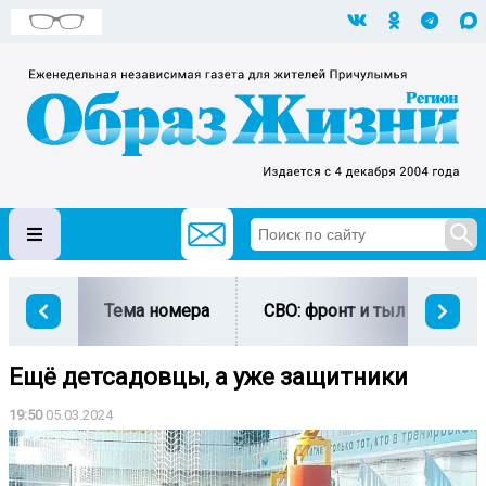
Тема номера
СВО: фронт и тыл
Ми
Ещё детсадовцы, а уже защитники
19:50
05.03.2024