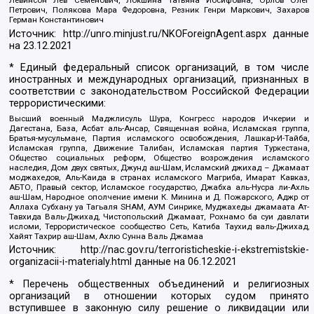
Левинсон Лев Семенович, Локшина Татьяна Иосифовна, Орлов Олег
Петрович, Полякова Мара Федоровна, Резник Генри Маркович, Захаров
Герман Константинович
Источник:
http://unro.minjust.ru/NKOForeignAgent.aspx
данные
на
23.12.2021
* Единый федеральный список организаций, в том числе
иностранных и международных организаций, признанных в
соответствии с законодательством Российской Федерации
террористическими:
Высший военный Маджлисуль Шура, Конгресс народов Ичкерии и
Дагестана, База, Асбат аль-Ансар, Священная война, Исламская группа,
Братья-мусульмане, Партия исламского освобождения, Лашкар-И-Тайба,
Исламская группа, Движение Талибан, Исламская партия Туркестана,
Общество социальных реформ, Общество возрождения исламского
наследия, Дом двух святых, Джунд аш-Шам, Исламский джихад – Джамаат
моджахедов, Аль-Каида в странах исламского Магриба, Имарат Кавказ,
АБТО, Правый сектор, Исламское государство, Джабха аль-Нусра ли-Ахль
аш-Шам, Народное ополчение имени К. Минина и Д. Пожарского, Аджр от
Аллаха Субхану уа Тагьаля SHAM, АУМ Синрике, Муджахеды джамаата Ат-
Тавхида Валь-Джихад, Чистопольский Джамаат, Рохнамо ба суи давлати
исломи, Террористическое сообщество Сеть, Катиба Таухид валь-Джихад,
Хайят Тахрир аш-Шам, Ахлю Сунна Валь Джамаа
Источник:
http://nac.gov.ru/terroristicheskie-i-ekstremistskie-
organizacii-i-materialy.html
данные на
06.12.2021
* Перечень общественных объединений и религиозных
организаций в отношении которых судом принято
вступившее в законную силу решение о ликвидации или