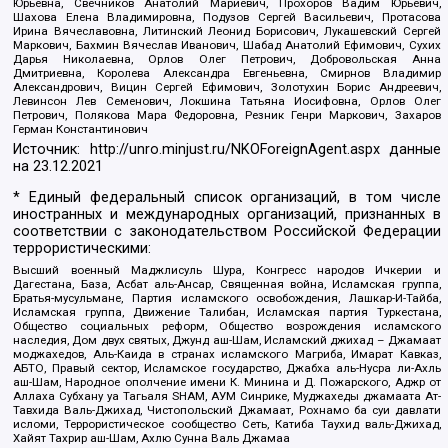
Юрьевна, Свечников Анатолий Мариевич, Прохоров Вадим Юрьевич,
Шахова Елена Владимировна, Подузов Сергей Васильевич, Протасова
Ирина Вячеславовна, Литинский Леонид Борисович, Лукашевский Сергей
Маркович, Бахмин Вячеслав Иванович, Шабад Анатолий Ефимович, Сухих
Дарья Николаевна, Орлов Олег Петрович, Добровольская Анна
Дмитриевна, Королева Александра Евгеньевна, Смирнов Владимир
Александрович, Вицин Сергей Ефимович, Золотухин Борис Андреевич,
Левинсон Лев Семенович, Локшина Татьяна Иосифовна, Орлов Олег
Петрович, Полякова Мара Федоровна, Резник Генри Маркович, Захаров
Герман Константинович
Источник:
http://unro.minjust.ru/NKOForeignAgent.aspx
данные
на
23.12.2021
* Единый федеральный список организаций, в том числе
иностранных и международных организаций, признанных в
соответствии с законодательством Российской Федерации
террористическими:
Высший военный Маджлисуль Шура, Конгресс народов Ичкерии и
Дагестана, База, Асбат аль-Ансар, Священная война, Исламская группа,
Братья-мусульмане, Партия исламского освобождения, Лашкар-И-Тайба,
Исламская группа, Движение Талибан, Исламская партия Туркестана,
Общество социальных реформ, Общество возрождения исламского
наследия, Дом двух святых, Джунд аш-Шам, Исламский джихад – Джамаат
моджахедов, Аль-Каида в странах исламского Магриба, Имарат Кавказ,
АБТО, Правый сектор, Исламское государство, Джабха аль-Нусра ли-Ахль
аш-Шам, Народное ополчение имени К. Минина и Д. Пожарского, Аджр от
Аллаха Субхану уа Тагьаля SHAM, АУМ Синрике, Муджахеды джамаата Ат-
Тавхида Валь-Джихад, Чистопольский Джамаат, Рохнамо ба суи давлати
исломи, Террористическое сообщество Сеть, Катиба Таухид валь-Джихад,
Хайят Тахрир аш-Шам, Ахлю Сунна Валь Джамаа