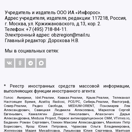
Учредитель и издатель ООО ИА «Инфорос».
Адрес учредителя, издателя, редакции: 117218, Россия,
г. Москва, ул. Кржижановского, д.13, кор. 2.
Телефон: +7 (495) 718-84-11.
Электронный адрес: obzregion@mail.ru.
Главный редактор: Дорохова Н.В.
Мы в социальных сетях:
* Реестр иностранных средств массовой информации,
выполняющих функции иностранного агента:
Голос Америки, Idel.Реалии, Кавказ.Реалии, Крым.Реалии, Телеканал
Настоящее Время, Azatliq Radiosi, PCE/PC, Сибирь.Реалии, Фактограф,
Север.Реалии, Радио Свобода, MEDIUM-ORIENT, Пономарев Лев
Александрович, Савицкая Людмила Алексеевна, Маркелов Сергей
Евгеньевич, Камалягин Денис Николаевич, Апахончич Дарья
Александровна, Medusa Project, Первое антикоррупционное СМИ, VTimes.io,
Баданин Роман Сергеевич, Гликин Максим Александрович, Маняхин Петр
Борисович, Ярош Юлия Петровна, Чуракова Ольга Владимировна,
Железнова Мария Михайловна, Лукьянова Юлия Сергеевна, Маетная