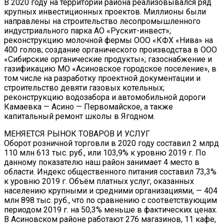
В 2020 году на территории района реализовывался ряд
крупных инвестиционных проектов. Миллионы были
направлены на строительство лесопромышленного
индустриального парка АО «Рускит-инвест»;
реконструкцию молочной фермы ООО «КФХ «Нива» на
400 голов; создание органического производства в ООО
«Сибирские органические продукты»; газоснабжение и
газификацию МО «Асиновское городское поселение», в
том числе на разработку проектной документации и
строительство девяти газовых котельных;
реконструкцию водозабора и автомобильной дороги
Камаевка — Асино — Первомайское, а также
капитальный ремонт школы в Ягодном.
МЕНЯЕТСЯ РЫНОК ТОВАРОВ И УСЛУГ
Оборот розничной торговли в 2020 году составил 2 млрд
110 млн 613 тыс. руб., или 103,9% к уровню 2019 г. По
данному показателю наш район занимает 4 место в
области. Индекс общественного питания составил 73,3%
к уровню 2019 г. Объём платных услуг, оказанных
населению крупными и средними организациями, — 404
млн 898 тыс. руб., что по сравнению с соответствующим
периодом 2019 г. на 50,3% меньше в фактических ценах.
В Асиновском районе работают 276 магазинов, 11 кафе,