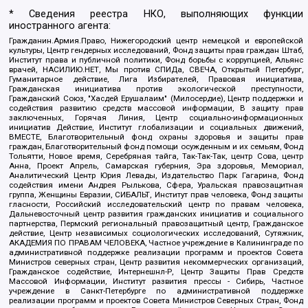
* Сведения реестра НКО, выполняющих функции
иностранного агента:
Гражданин.Армия.Право, Нижегородский центр немецкой и европейской
культуры, Центр гендерных исследований, Фонд защиты прав граждан Штаб,
Институт права и публичной политики, Фонд борьбы с коррупцией, Альянс
врачей, НАСИЛИЮ.НЕТ, Мы против СПИДа, СВЕЧА, Открытый Петербург,
Гуманитарное действие, Лига Избирателей, Правовая инициатива,
Гражданская инициатива против экологической преступности,
Гражданский Союз, "Хасдей Ерушалаим" (Милосердие), Центр поддержки и
содействия развитию средств массовой информации, В защиту прав
заключенных, Горячая Линия, Центр социально-информационных
инициатив Действие, Институт глобализации и социальных движений,
ВМЕСТЕ, Благотворительный фонд охраны здоровья и защиты прав
граждан, Благотворительный фонд помощи осужденным и их семьям, Фонд
Тольятти, Новое время, Серебряная тайга, Так-Так-Так, центр Сова, центр
Анна, Проект Апрель, Самарская губерния, Эра здоровья, Мемориал,
Аналитический Центр Юрия Левады, Издательство Парк Гагарина, Фонд
содействия имени Андрея Рылькова, Сфера, Уральская правозащитная
группа, Женщины Евразии, СИБАЛЬТ, Институт прав человека, Фонд защиты
гласности, Российский исследовательский центр по правам человека,
Дальневосточный центр развития гражданских инициатив и социального
партнерства, Пермский региональный правозащитный центр, Гражданское
действие, Центр независимых социологических исследований, Сутяжник,
АКАДЕМИЯ ПО ПРАВАМ ЧЕЛОВЕКА, Частное учреждение в Калининграде по
административной поддержке реализации программ и проектов Совета
Министров северных стран, Центр развития некоммерческих организаций,
Гражданское содействие, Интернешнл-Р, Центр Защиты Прав Средств
Массовой Информации, Институт развития прессы - Сибирь, Частное
учреждение в Санкт-Петербурге по административной поддержке
реализации программ и проектов Совета Министров Северных Стран, Фонд