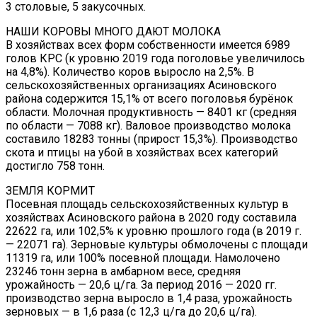
3 столовые, 5 закусочных.
НАШИ КОРОВЫ МНОГО ДАЮТ МОЛОКА
В хозяйствах всех форм собственности имеется 6989
голов КРС (к уровню 2019 года поголовье увеличилось
на 4,8%). Количество коров выросло на 2,5%. В
сельскохозяйственных организациях Асиновского
района содержится 15,1% от всего поголовья бурёнок
области. Молочная продуктивность — 8401 кг (средняя
по области — 7088 кг). Валовое производство молока
составило 18283 тонны (прирост 15,3%). Производство
скота и птицы на убой в хозяйствах всех категорий
достигло 758 тонн.
ЗЕМЛЯ КОРМИТ
Посевная площадь сельскохозяйственных культур в
хозяйствах Асиновского района в 2020 году составила
22622 га, или 102,5% к уровню прошлого года (в 2019 г.
— 22071 га). Зерновые культуры обмолочены с площади
11319 га, или 100% посевной площади. Намолочено
23246 тонн зерна в амбарном весе, средняя
урожайность — 20,6 ц/га. За период 2016 — 2020 гг.
производство зерна выросло в 1,4 раза, урожайность
зерновых — в 1,6 раза (с 12,3 ц/га до 20,6 ц/га).