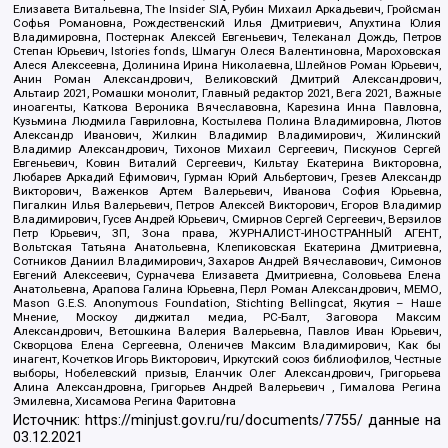
Елизавета Витальевна, The Insider SIA, Рубин Михаил Аркадьевич, Гройсман
Софья Романовна, Рождественский Илья Дмитриевич, Апухтина Юлия
Владимировна, Постернак Алексей Евгеньевич, Телеканал Дождь, Петров
Степан Юрьевич, Istories fonds, Шмагун Олеся Валентиновна, Мароховская
Алеся Алексеевна, Долинина Ирина Николаевна, Шлейнов Роман Юрьевич,
Анин Роман Александрович, Великовский Дмитрий Александрович,
Альтаир 2021, Ромашки монолит, Главный редактор 2021, Вега 2021, Важные
иноагенты, Каткова Вероника Вячеславовна, Карезина Инна Павловна,
Кузьмина Людмила Гавриловна, Костылева Полина Владимировна, Лютов
Александр Иванович, Жилкин Владимир Владимирович, Жилинский
Владимир Александрович, Тихонов Михаил Сергеевич, Пискунов Сергей
Евгеньевич, Ковин Виталий Сергеевич, Кильтау Екатерина Викторовна,
Любарев Аркадий Ефимович, Гурман Юрий Альбертович, Грезев Александр
Викторович, Важенков Артем Валерьевич, Иванова София Юрьевна,
Пигалкин Илья Валерьевич, Петров Алексей Викторович, Егоров Владимир
Владимирович, Гусев Андрей Юрьевич, Смирнов Сергей Сергеевич, Верзилов
Петр Юрьевич, ЗП, Зона права, ЖУРНАЛИСТ-ИНОСТРАННЫЙ АГЕНТ,
Вольтская Татьяна Анатольевна, Клепиковская Екатерина Дмитриевна,
Сотников Даниил Владимирович, Захаров Андрей Вячеславович, Симонов
Евгений Алексеевич, Сурначева Елизавета Дмитриевна, Соловьева Елена
Анатольевна, Арапова Галина Юрьевна, Перл Роман Александрович, МЕМО,
Mason G.E.S. Anonymous Foundation, Stichting Bellingcat, Якутия – Наше
Мнение, Москоу диджитал медиа, РС-Балт, Заговора Максим
Александрович, Ветошкина Валерия Валерьевна, Павлов Иван Юрьевич,
Скворцова Елена Сергеевна, Оленичев Максим Владимирович, Как бы
инагент, Кочетков Игорь Викторович, Иркутский союз библиофилов, Честные
выборы, Нобелевский призыв, Еланчик Олег Александрович, Григорьева
Алина Александровна, Григорьев Андрей Валерьевич , Гималова Регина
Эмилевна, Хисамова Регина Фаритовна
Источник:
https://minjust.gov.ru/ru/documents/7755/
данные на
03.12.2021