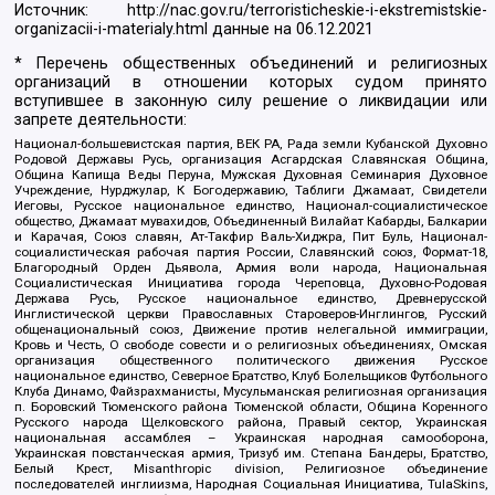
Источник:
http://nac.gov.ru/terroristicheskie-i-ekstremistskie-
organizacii-i-materialy.html
данные на
06.12.2021
* Перечень общественных объединений и религиозных
организаций в отношении которых судом принято
вступившее в законную силу решение о ликвидации или
запрете деятельности:
Национал-большевистская партия, ВЕК РА, Рада земли Кубанской Духовно
Родовой Державы Русь, организация Асгардская Славянская Община,
Община Капища Веды Перуна, Мужская Духовная Семинария Духовное
Учреждение, Нурджулар, К Богодержавию, Таблиги Джамаат, Свидетели
Иеговы, Русское национальное единство, Национал-социалистическое
общество, Джамаат мувахидов, Объединенный Вилайат Кабарды, Балкарии
и Карачая, Союз славян, Ат-Такфир Валь-Хиджра, Пит Буль, Национал-
социалистическая рабочая партия России, Славянский союз, Формат-18,
Благородный Орден Дьявола, Армия воли народа, Национальная
Социалистическая Инициатива города Череповца, Духовно-Родовая
Держава Русь, Русское национальное единство, Древнерусской
Инглистической церкви Православных Староверов-Инглингов, Русский
общенациональный союз, Движение против нелегальной иммиграции,
Кровь и Честь, О свободе совести и о религиозных объединениях, Омская
организация общественного политического движения Русское
национальное единство, Северное Братство, Клуб Болельщиков Футбольного
Клуба Динамо, Файзрахманисты, Мусульманская религиозная организация
п. Боровский Тюменского района Тюменской области, Община Коренного
Русского народа Щелковского района, Правый сектор, Украинская
национальная ассамблея – Украинская народная самооборона,
Украинская повстанческая армия, Тризуб им. Степана Бандеры, Братство,
Белый Крест, Misanthropic division, Религиозное объединение
последователей инглиизма, Народная Социальная Инициатива, TulaSkins,