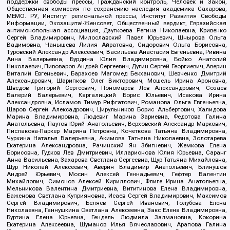
поддержки свободы прессы, Гражданский контроль, Человек и Закон,
Общественная комиссия по сохранению наследия академика Сахарова,
МЕМО. РУ, Институт региональной прессы, Институт Развития Свободы
Информации, Экозащита!-Женсовет, Общественный вердикт, Евразийская
антимонопольная ассоциация, Дзугкоева Регина Николаевна, Кривенко
Сергей Владимирович, Милославский Павел Юрьевич, Шнырова Ольга
Вадимовна, Чанышева Лилия Айратовна, Сидорович Ольга Борисовна,
Туровский Александр Алексеевич, Васильева Анастасия Евгеньевна, Ривина
Анна Валерьевна, Бурдина Юлия Владимировна, Бойко Анатолий
Николаевич, Пивоваров Андрей Сергеевич, Дугин Сергей Георгиевич, Аверин
Виталий Евгеньевич, Барахоев Магомед Бекханович, Шевченко Дмитрий
Александрович, Шарипков Олег Викторович, Мошель Ирина Ароновна,
Шведов Григорий Сергеевич, Пономарев Лев Александрович, Созаев
Валерий Валерьевич, Каргалицкий Борис Юльевич, Исакова Ирина
Александровна, Исламов Тимур Рифгатович, Романова Ольга Евгеньевна,
Щаров Сергей Алексадрович, Цирульников Борис Альбертович, Халидова
Марина Владимировна, Людевиг Марина Зариевна, Федотова Галина
Анатольевна, Паутов Юрий Анатольевич, Верховский Александр Маркович,
Пислакова-Паркер Марина Петровна, Кочеткова Татьяна Владимировна,
Чуркина Наталья Валерьевна, Акимова Татьяна Николаевна, Золотарева
Екатерина Александровна, Рачинский Ян Збигневич, Жемкова Елена
Борисовна, Гудков Лев Дмитриевич, Илларионова Юлия Юрьевна, Саранг
Анна Васильевна, Захарова Светлана Сергеевна, Щур Татьяна Михайловна,
Щур Николай Алексеевич, Аверин Владимир Анатольевич, Блинушов
Андрей Юрьевич, Мосин Алексей Геннадьевич, Гефтер Валентин
Михайлович, Симонов Алексей Кириллович, Флиге Ирина Анатольевна,
Мельникова Валентина Дмитриевна, Вититинова Елена Владимировна,
Баженова Светлана Куприяновна, Исаев Сергей Владимирович, Максимов
Сергей Владимирович, Беляев Сергей Иванович, Голубева Елена
Николаевна, Ганнушкина Светлана Алексеевна, Закс Елена Владимировна,
Буртина Елена Юрьевна, Гендель Людмила Залмановна, Кокорина
Екатерина Алексеевна, Шуманов Илья Вячеславович, Арапова Галина