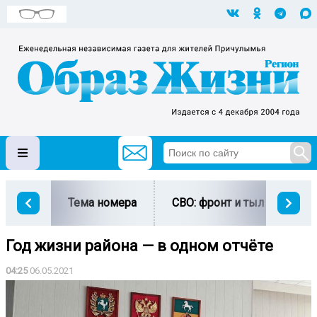
Тема номера
СВО: фронт и тыл
Ми
Год жизни района — в одном отчёте
04:25
06.05.2021