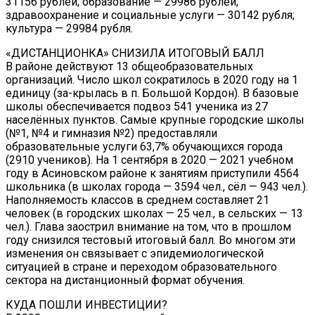
31156 рублей; образование — 29986 рублей;
здравоохранение и социальные услуги — 30142 рубля;
культура — 29984 рубля.
«ДИСТАНЦИОНКА» СНИЗИЛА ИТОГОВЫЙ БАЛЛ
В районе действуют 13 общеобразовательных
организаций. Число школ сократилось в 2020 году на 1
единицу (за-крылась в п. Большой Кордон). В базовые
школы обеспечивается подвоз 541 ученика из 27
населённых пунктов. Самые крупные городские школы
(№1, №4 и гимназия №2) предоставляли
образовательные услуги 63,7% обучающихся города
(2910 учеников). На 1 сентября в 2020 — 2021 учебном
году в Асиновском районе к занятиям приступили 4564
школьника (в школах города — 3594 чел., сёл — 943 чел.).
Наполняемость классов в среднем составляет 21
человек (в городских школах — 25 чел., в сельских — 13
чел.). Глава заострил внимание на том, что в прошлом
году снизился тестовый итоговый балл. Во многом эти
изменения он связывает с эпидемиологической
ситуацией в стране и переходом образовательного
сектора на дистанционный формат обучения.
КУДА ПОШЛИ ИНВЕСТИЦИИ?