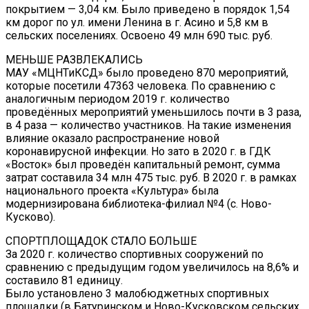
покрытием — 3,04 км. Было приведено в порядок 1,54
км дорог по ул. имени Ленина в г. Асино и 5,8 км в
сельских поселениях. Освоено 49 млн 690 тыс. руб.
МЕНЬШЕ РАЗВЛЕКАЛИСЬ
МАУ «МЦНТиКСД» было проведено 870 мероприятий,
которые посетили 47363 человека. По сравнению с
аналогичным периодом 2019 г. количество
проведённых мероприятий уменьшилось почти в 3 раза,
в 4 раза — количество участников. На такие изменения
влияние оказало распространение новой
коронавирусной инфекции. Но зато в 2020 г. в ГДК
«Восток» был проведён капитальный ремонт, сумма
затрат составила 34 млн 475 тыс. руб. В 2020 г. в рамках
национального проекта «Культура» была
модернизирована библиотека-филиал №4 (с. Ново-
Кусково).
СПОРТПЛОЩАДОК СТАЛО БОЛЬШЕ
За 2020 г. количество спортивных сооружений по
сравнению с предыдущим годом увеличилось на 8,6% и
составило 81 единицу.
Было установлено 3 малобюджетных спортивных
площадки (в Батуринском и Ново-Кусковском сельских