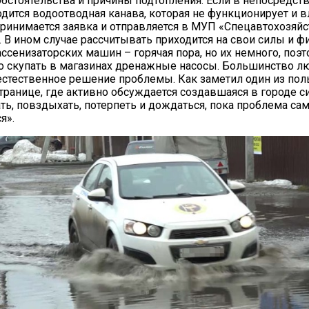
бстоятельства и причины подтопления. Если в непосредст
одится водоотводная канава, которая не функционирует и в
принимается заявка и отправляется в МУП «Спецавтохозяйс
. В ином случае рассчитывать приходится на свои силы и ф
ссенизаторских машин – горячая пора, но их немного, поэ
о скупать в магазинах дренажные насосы. Большинство л
естественное решение проблемы. Как заметил один из пол
странице, где активно обсуждается создавшаяся в городе с
ть, повздыхать, потерпеть и дождаться, пока проблема са
я».