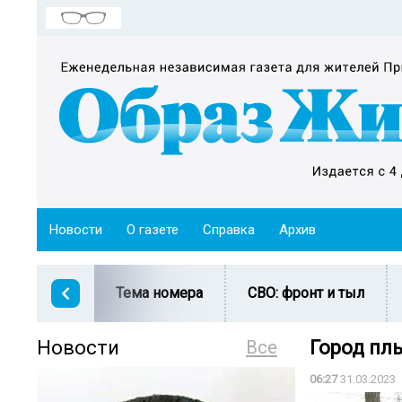
Новости
О газете
Справка
Архив
Тема номера
СВО: фронт и тыл
Новости
Все
Город плы
06:27
31.03.2023