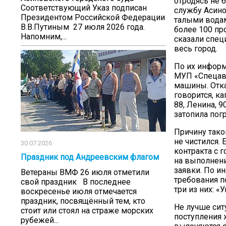
отродясь не 
Соответствующий Указ подписан
службу Асино
Президентом Российской Федерации
талыми водам
В.В.Путиным 27 июля 2026 года.
более 100 пр
Напомним,...
сказали спец
весь город.
По их информ
МУП «Спецавт
машины. Отка
говорится, к
88, Ленина, 
затопила погр
Причину тако
не чистился.
30.07.2026
контракта с 
Праздник под Андреевским флагом
на выполнени
заявки. По и
Ветераны ВМФ 26 июля отметили
требования 
свой праздник В последнее
три из них: 
воскресенье июля отмечается
праздник, посвящённый тем, кто
Не лучше ситу
стоит или стоял на страже морских
поступления 
рубежей...