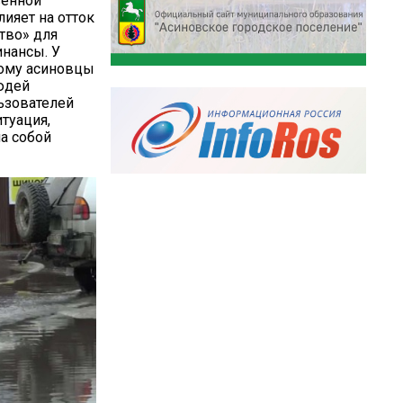
венной
лияет на отток
тво» для
инансы. У
тому асиновцы
юдей
ьзователей
итуация,
ма собой