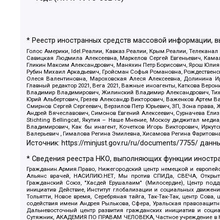
* Реестр иностранных средств массовой информации, 
Голос Америки, Idel.Реалии, Кавказ.Реалии, Крым.Реалии, Телеканал
Савицкая Людмила Алексеевна, Маркелов Сергей Евгеньевич, Камал
Гликин Максим Александрович, Маняхин Петр Борисович, Ярош Юлия П
Рубин Михаил Аркадьевич, Гройсман Софья Романовна, Рождественски
Олеся Валентиновна, Мароховская Алеся Алексеевна, Долинина И
Главный редактор 2021, Вега 2021, Важные иноагенты, Каткова Вер
Владимир Владимирович, Жилинский Владимир Александрович, Тихон
Юрий Альбертович, Грезев Александр Викторович, Важенков Артем В
Смирнов Сергей Сергеевич, Верзилов Петр Юрьевич, ЗП, Зона прав
Андрей Вячеславович, Симонов Евгений Алексеевич, Сурначева Елиз
Stichting Bellingcat, Якутия – Наше Мнение, Москоу диджитал мед
Владимирович, Как бы инагент, Кочетков Игорь Викторович, Иркут
Валерьевич , Гималова Регина Эмилевна, Хисамова Регина Фаритовн
Источник:
https://minjust.gov.ru/ru/documents/7755/
данны
* Сведения реестра НКО, выполняющих функции иностра
Гражданин.Армия.Право, Нижегородский центр немецкой и европейск
Альянс врачей, НАСИЛИЮ.НЕТ, Мы против СПИДа, СВЕЧА, Открытый
Гражданский Союз, "Хасдей Ерушалаим" (Милосердие), Центр под
инициатив Действие, Институт глобализации и социальных движен
Тольятти, Новое время, Серебряная тайга, Так-Так-Так, центр Сова
содействия имени Андрея Рылькова, Сфера, Уральская правозащитна
Дальневосточный центр развития гражданских инициатив и социа
Сутяжник, АКАДЕМИЯ ПО ПРАВАМ ЧЕЛОВЕКА, Частное учреждение в Ка