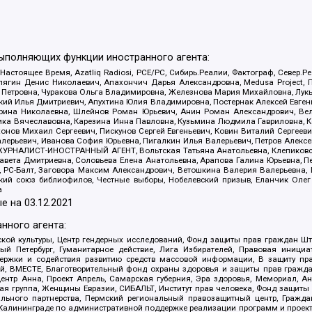
выполняющих функции иностранного агента:
 Настоящее Время, Azatliq Radiosi, PCE/PC, Сибирь.Реалии, Фактограф, Север
ягин Денис Николаевич, Апахончич Дарья Александровна, Medusa Project, П
етровна, Чуракова Ольга Владимировна, Железнова Мария Михайловна, Лукьян
й Илья Дмитриевич, Апухтина Юлия Владимировна, Постернак Алексей Евгеньев
рина Николаевна, Шлейнов Роман Юрьевич, Анин Роман Александрович, Вел
оника Вячеславовна, Карезина Инна Павловна, Кузьмина Людмила Гавриловна
ов Михаил Сергеевич, Пискунов Сергей Евгеньевич, Ковин Виталий Сергеевич
алерьевич, Иванова София Юрьевна, Пигалкин Илья Валерьевич, Петров Алексе
а, ЖУРНАЛИСТ-ИНОСТРАННЫЙ АГЕНТ, Вольтская Татьяна Анатольевна, Клепиков
авета Дмитриевна, Соловьева Елена Анатольевна, Арапова Галина Юрьевна, П
иа, РС-Балт, Заговора Максим Александрович, Ветошкина Валерия Валерьевна
ский союз библиофилов, Честные выборы, Нобелевский призыв, Еланчик Олег
а
е на
03.12.2021
нного агента:
ой культуры, Центр гендерных исследований, Фонд защиты прав граждан Шта
 Петербург, Гуманитарное действие, Лига Избирателей, Правовая инициат
держки и содействия развитию средств массовой информации, В защиту п
ий, ВМЕСТЕ, Благотворительный фонд охраны здоровья и защиты прав граж
, центр Анна, Проект Апрель, Самарская губерния, Эра здоровья, Мемориал,
я группа, Женщины Евразии, СИБАЛЬТ, Институт прав человека, Фонд защиты 
льного партнерства, Пермский региональный правозащитный центр, Граждан
лининграде по административной поддержке реализации программ и проекто