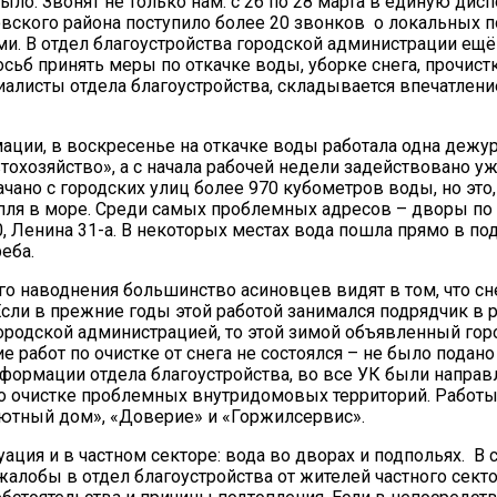
было. Звонят не только нам: с 26 по 28 марта в единую дис
вского района поступило более 20 звонков о локальных 
и. В отдел благоустройства городской администрации ещ
осьб принять меры по откачке воды, уборке снега, прочистк
иалисты отдела благоустройства, складывается впечатление
ации, в воскресенье на откачке воды работала одна дежу
охозяйство», а с начала рабочей недели задействовано у
чано с городских улиц более 970 кубометров воды, но это,
апля в море. Среди самых проблемных адресов – дворы по 
20.09.2017
90, Ленина 31-а. В некоторых местах вода пошла прямо в по
Посмотреть...
еба.
го наводнения большинство асиновцев видят в том, что сн
 Если в прежние годы этой работой занимался подрядчик в 
городской администрацией, то этой зимой объявленный го
е работ по очистке от снега не состоялся – не было подано
нформации отдела благоустройства, во все УК были напра
по очистке проблемных внутридомовых территорий. Работ
«Уютный дом», «Доверие» и «Горжилсервис».
ация и в частном секторе: вода во дворах и подпольях. В 
жалобы в отдел благоустройства от жителей частного сект