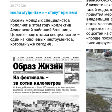
выясняются о
близости нах
30.07.2026
талой воды, 
Были студентами – станут врачами
принятия мер
владельцев а
Восемь молодых специалистов
стали массов
пополнят в этом году коллектив
надеются на 
Асиновской районной больницы
соцсетей на 
Целевая подготовка специалистов –
«проще пооха
один из ключевых инструментов,
ликвидируетс
который уже сегодня...