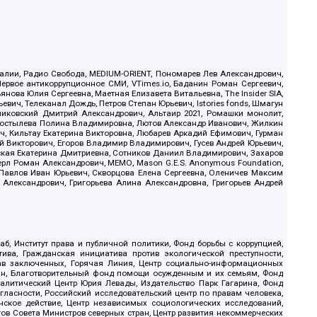
.Реалии, Радио Свобода, MEDIUM-ORIENT, Пономарев Лев Александрович,
ервое антикоррупционное СМИ, VTimes.io, Баданин Роман Сергеевич,
ова Юлия Сергеевна, Маетная Елизавета Витальевна, The Insider SIA,
ич, Телеканал Дождь, Петров Степан Юрьевич, Istories fonds, Шмагун
иковский Дмитрий Александрович, Альтаир 2021, Ромашки монолит,
, Костылева Полина Владимировна, Лютов Александр Иванович, Жилкин
, Кильтау Екатерина Викторовна, Любарев Аркадий Ефимович, Гурман
й Викторович, Егоров Владимир Владимирович, Гусев Андрей Юрьевич,
ская Екатерина Дмитриевна, Сотников Даниил Владимирович, Захаров
ерл Роман Александрович, МЕМО, Mason G.E.S. Anonymous Foundation,
, Павлов Иван Юрьевич, Скворцова Елена Сергеевна, Оленичев Максим
 Александрович, Григорьева Алина Александровна, Григорьев Андрей
б, Институт права и публичной политики, Фонд борьбы с коррупцией,
ива, Гражданская инициатива против экологической преступности,
рав заключенных, Горячая Линия, Центр социально-информационных
дан, Благотворительный фонд помощи осужденным и их семьям, Фонд
 Аналитический Центр Юрия Левады, Издательство Парк Гагарина, Фонд
гласности, Российский исследовательский центр по правам человека,
ское действие, Центр независимых социологических исследований,
в Совета Министров северных стран, Центр развития некоммерческих