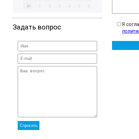
31
1
2
3
4
5
6
Я согл
Задать вопрос
полити