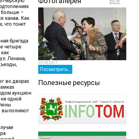
Фотогалерея
Все
петчерскую
подтоплениях
ё больше –
е канав. Как
, что тонет
рная бригада
же четыре
 как
ул. Ленина,
20.09.2017
20.09.
дъезды,
Посмотреть...
Посм
ег во дворах
Полезные ресурсы
рамках
родом аукцион
 ни одной
влены
ы выполняют
случае
ора