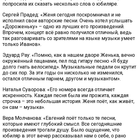
попросила их сказать несколько слов о юбиляре.
Сергей Прадед: «Женя сегодня поскромничал и не
исполнил свои авторские песни. Очень хотел услышать
«Дороженьку» – одно из лучших его произведений.
Впрочем, концерт всё равно получился отличный, ведь
так разговаривать со зрителями на языке музыки умеет
только Иванов».
Эдуард Рау: «Помню, как в нашем дворе Женька, вечно
окружённый пацанами, пел под гитару песню «Я буду
долго гнать велосипед». Музыкальные педали он крутит
до сих пор. За эти годы он нисколько не изменился,
остался отличным парнем, другом и музыкантом».
Наталья Суворова: «Его номера всегда отличает
искренность. Каждая песня была им прожита, каждая
строчка – это небольшая история. Женя поёт, как живёт,
он сам – музыка».
Вера Молчанова: «Евгений поёт только те песни,
которые имеют глубокий смысл. Все сегодняшние
произведения трогали душу. Было ощущение, что
юбиляр в этот вечер рассказывал нам о себе, о рано