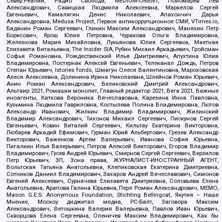
Север.Реалии, Радио Свобода, MEDIUM-ORIENT, Пономарев Лев
Александрович, Савицкая Людмила Алексеевна, Маркелов Сергей
Евгеньевич, Камалягин Денис Николаевич, Апахончич Дарья
Александровна, Medusa Project, Первое антикоррупционное СМИ, VTimes.io,
Баданин Роман Сергеевич, Гликин Максим Александрович, Маняхин Петр
Борисович, Ярош Юлия Петровна, Чуракова Ольга Владимировна,
Железнова Мария Михайловна, Лукьянова Юлия Сергеевна, Маетная
Елизавета Витальевна, The Insider SIA, Рубин Михаил Аркадьевич, Гройсман
Софья Романовна, Рождественский Илья Дмитриевич, Апухтина Юлия
Владимировна, Постернак Алексей Евгеньевич, Телеканал Дождь, Петров
Степан Юрьевич, Istories fonds, Шмагун Олеся Валентиновна, Мароховская
Алеся Алексеевна, Долинина Ирина Николаевна, Шлейнов Роман Юрьевич,
Анин Роман Александрович, Великовский Дмитрий Александрович,
Альтаир 2021, Ромашки монолит, Главный редактор 2021, Вега 2021, Важные
иноагенты, Каткова Вероника Вячеславовна, Карезина Инна Павловна,
Кузьмина Людмила Гавриловна, Костылева Полина Владимировна, Лютов
Александр Иванович, Жилкин Владимир Владимирович, Жилинский
Владимир Александрович, Тихонов Михаил Сергеевич, Пискунов Сергей
Евгеньевич, Ковин Виталий Сергеевич, Кильтау Екатерина Викторовна,
Любарев Аркадий Ефимович, Гурман Юрий Альбертович, Грезев Александр
Викторович, Важенков Артем Валерьевич, Иванова София Юрьевна,
Пигалкин Илья Валерьевич, Петров Алексей Викторович, Егоров Владимир
Владимирович, Гусев Андрей Юрьевич, Смирнов Сергей Сергеевич, Верзилов
Петр Юрьевич, ЗП, Зона права, ЖУРНАЛИСТ-ИНОСТРАННЫЙ АГЕНТ,
Вольтская Татьяна Анатольевна, Клепиковская Екатерина Дмитриевна,
Сотников Даниил Владимирович, Захаров Андрей Вячеславович, Симонов
Евгений Алексеевич, Сурначева Елизавета Дмитриевна, Соловьева Елена
Анатольевна, Арапова Галина Юрьевна, Перл Роман Александрович, МЕМО,
Mason G.E.S. Anonymous Foundation, Stichting Bellingcat, Якутия – Наше
Мнение, Москоу диджитал медиа, РС-Балт, Заговора Максим
Александрович, Ветошкина Валерия Валерьевна, Павлов Иван Юрьевич,
Скворцова Елена Сергеевна, Оленичев Максим Владимирович, Как бы