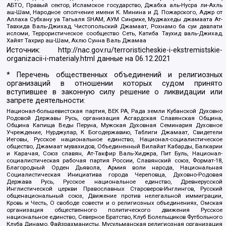
АБТО, Правый сектор, Исламское государство, Джабха аль-Нусра ли-Ахль
аш-Шам, Народное ополчение имени К. Минина и Д. Пожарского, Аджр от
Аллаха Субхану уа Тагьаля SHAM, АУМ Синрике, Муджахеды джамаата Ат-
Тавхида Валь-Джихад, Чистопольский Джамаат, Рохнамо ба суи давлати
исломи, Террористическое сообщество Сеть, Катиба Таухид валь-Джихад,
Хайят Тахрир аш-Шам, Ахлю Сунна Валь Джамаа
Источник:
http://nac.gov.ru/terroristicheskie-i-ekstremistskie-
organizacii-i-materialy.html
данные на
06.12.2021
* Перечень общественных объединений и религиозных
организаций в отношении которых судом принято
вступившее в законную силу решение о ликвидации или
запрете деятельности:
Национал-большевистская партия, ВЕК РА, Рада земли Кубанской Духовно
Родовой Державы Русь, организация Асгардская Славянская Община,
Община Капища Веды Перуна, Мужская Духовная Семинария Духовное
Учреждение, Нурджулар, К Богодержавию, Таблиги Джамаат, Свидетели
Иеговы, Русское национальное единство, Национал-социалистическое
общество, Джамаат мувахидов, Объединенный Вилайат Кабарды, Балкарии
и Карачая, Союз славян, Ат-Такфир Валь-Хиджра, Пит Буль, Национал-
социалистическая рабочая партия России, Славянский союз, Формат-18,
Благородный Орден Дьявола, Армия воли народа, Национальная
Социалистическая Инициатива города Череповца, Духовно-Родовая
Держава Русь, Русское национальное единство, Древнерусской
Инглистической церкви Православных Староверов-Инглингов, Русский
общенациональный союз, Движение против нелегальной иммиграции,
Кровь и Честь, О свободе совести и о религиозных объединениях, Омская
организация общественного политического движения Русское
национальное единство, Северное Братство, Клуб Болельщиков Футбольного
Клуба Динамо, Файзрахманисты, Мусульманская религиозная организация