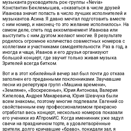
музыканта руководитель рок-группы «Nevia»
Константин Беклемышев, «оказаться в числе друзей
Иванова значит попасть в число лучших исполнителей и
музыкантов Асина. Я давно мечтал подготовить вместе
с ним номер, и наконец-то это желание исполнилось». На
самом деле, спеть под аккомпанемент Иванова или
выступить с ним дуэтом желают многие. В результате
родилось огромное количество совместных номеров с
коллегами и участниками самодеятельности. Раз в год, а
иногда и чаще, Иванов и его друзья организуют
большой концерт, где звучит только живая музыка.
Зрителей всегда битком.
Вот и в этот юбилейный вечер зал был почти до отказа
заполнен его преданными поклонниками. Звучавшие
песни из репертуара групп «Машина времени»,
«Земляне», «Воскресенье», Юрия Антонова, Валерия
Кипелова, Андрея Макаревича, Юрия Шевчука были
всем знакомы, поэтому многие подпевали. Евгений со
свойственным ему профессионализмом прекрасно
отработал весь концерт, несколько номеров показали
его ученики из АТпромИС. Когда именинник уже задул
свечи на праздничном торте, а удовлетворённые
зрители, долго кричавшие «браво», покидали зал, я