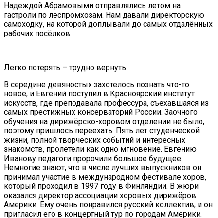
Надеждой Абрамовыми отправлялись летом на
гастроли по леспромхозам. Нам давали директорскую
самоходку, на которой доплывали до самых отдалённых
рабочих посёлков.
Легко потерять – трудно вернуть
В середине девяностых захотелось познать что-то
новое, и Евгений поступил в Красноярский институт
искусств, где преподавала профессура, съехавшаяся из
самых престижных консерваторий России. Заочного
обучения на дирижёрско-хоровом отделении не было,
поэтому пришлось переехать. Пять лет студенческой
жизни, полной творческих событий и интересных
знакомств, пролетели как одно мгновение. Евгению
Иванову педагоги пророчили большое будущее.
Немногие знают, что в числе лучших выпускников он
принимал участие в международном фестивале хоров,
который проходил в 1997 году в Финляндии. В жюри
оказался директор ассоциации хоровых дирижёров
Америки. Ему очень понравился русский коллектив, и он
пригласил его в концертный тур по городам Америки.