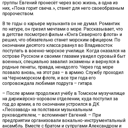
группы Евгений пронесёт через всю жизнь, а одна из
них, «Пока горит свеча..», станет для него своеобразным
пророчеством.
В те годы о карьере музыканта он не думал. Романтик
по натуре, он грезил мечтами о море. Рассказывает, что
в детстве посмотрел фильм «Юнга Северного флота» и
решил, что обязательно станет морским офицером. По
окончании десятого класса рванул во Владивосток
поступать в военно-морское училище. Когда оказался на
острове Русском и своими глазами увидел суровый быт
военных, специально завалил экзамены и вернулся в
родные пенаты, правда, ненадолго. Через год море
позвало вновь, на этот раз – в армию. Службу проходил
на Черноморском флоте, и все три года его
сопровождала любимая подруга – гитара.
– После армии продолжил учёбу в Томском музучилище
на дирижёрско-хоровом отделении, куда поступил за
год до армии, а по окончании устроился в ДК
«Лесозавод» на полставки музыкальным
руководителем, – вспоминает Евгений. – При
предприятии организовали вокально-инструментальный
ансамбль. Вместе с братом и супругами Александром и