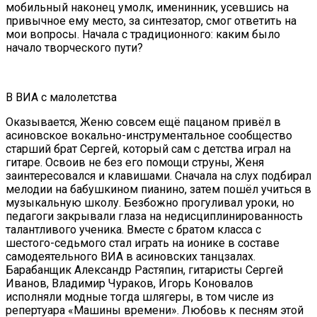
мобильный наконец умолк, именинник, усевшись на
привычное ему место, за синтезатор, смог ответить на
мои вопросы. Начала с традиционного: каким было
начало творческого пути?
В ВИА с малолетства
Оказывается, Женю совсем ещё пацаном привёл в
асиновское вокально-инструментальное сообщество
старший брат Сергей, который сам с детства играл на
гитаре. Освоив не без его помощи струны, Женя
заинтересовался и клавишами. Сначала на слух подбирал
мелодии на бабушкином пианино, затем пошёл учиться в
музыкальную школу. Безбожно прогуливал уроки, но
педагоги закрывали глаза на недисциплинированность
талантливого ученика. Вместе с братом класса с
шестого-седьмого стал играть на ионике в составе
самодеятельного ВИА в асиновских танцзалах.
Барабанщик Александр Растяпин, гитаристы Сергей
Иванов, Владимир Чураков, Игорь Коновалов
исполняли модные тогда шлягеры, в том числе из
репертуара «Машины времени». Любовь к песням этой