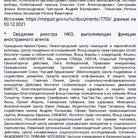
инагент, Кочетков Игорь Викторович, Иркутский союз библиофилов, Честные
выборы, Нобелевский призыв, Еланчик Олег Александрович, Григорьева
Алина Александровна, Григорьев Андрей Валерьевич , Гималова Регина
Эмилевна, Хисамова Регина Фаритовна
Источник:
https://minjust.gov.ru/ru/documents/7755/
данные на
03.12.2021
* Сведения реестра НКО, выполняющих функции
иностранного агента:
Гражданин.Армия.Право, Нижегородский центр немецкой и европейской
культуры, Центр гендерных исследований, Фонд защиты прав граждан Штаб,
Институт права и публичной политики, Фонд борьбы с коррупцией, Альянс
врачей, НАСИЛИЮ.НЕТ, Мы против СПИДа, СВЕЧА, Открытый Петербург,
Гуманитарное действие, Лига Избирателей, Правовая инициатива,
Гражданская инициатива против экологической преступности,
Гражданский Союз, "Хасдей Ерушалаим" (Милосердие), Центр поддержки и
содействия развитию средств массовой информации, В защиту прав
заключенных, Горячая Линия, Центр социально-информационных
инициатив Действие, Институт глобализации и социальных движений,
ВМЕСТЕ, Благотворительный фонд охраны здоровья и защиты прав
граждан, Благотворительный фонд помощи осужденным и их семьям, Фонд
Тольятти, Новое время, Серебряная тайга, Так-Так-Так, центр Сова, центр
Анна, Проект Апрель, Самарская губерния, Эра здоровья, Мемориал,
Аналитический Центр Юрия Левады, Издательство Парк Гагарина, Фонд
содействия имени Андрея Рылькова, Сфера, Уральская правозащитная
группа, Женщины Евразии, СИБАЛЬТ, Институт прав человека, Фонд защиты
гласности, Российский исследовательский центр по правам человека,
Дальневосточный центр развития гражданских инициатив и социального
партнерства, Пермский региональный правозащитный центр, Гражданское
действие, Центр независимых социологических исследований, Сутяжник,
АКАДЕМИЯ ПО ПРАВАМ ЧЕЛОВЕКА, Частное учреждение в Калининграде по