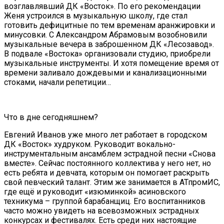
возглавлявший ДК «Восток». По его рекомендации
Женя устроился в музыкальную школу, где стал
готовить дефицитные по тем временам аранжировки и
минусовки. С Александром Абрамовым возобновили
музыкальные вечера в заброшенном ДК «Лесозавод».
В подвале «Востока» организовали студию, приобрели
музыкальные инструменты. И хотя помещение время от
времени заливало дождевыми и канализационными
стоками, начали репетиции…
Что в дне сегодняшнем?
Евгений Иванов уже много лет работает в городском
ДК «Восток» худруком. Руководит вокально-
инструментальным ансамблем эстрадной песни «Снова
вместе». Сейчас постоянного коллектива у него нет, но
есть ребята и девчата, которым он помогает раскрыть
свой певческий талант. Этим же занимается в АТпромИС,
где ещё и руководит «изюминкой» асиновского
техникума – группой барабанщиц. Его воспитанников
часто можно увидеть на всевозможных эстрадных
конкурсах и фестивалях. Есть среди них настоящие