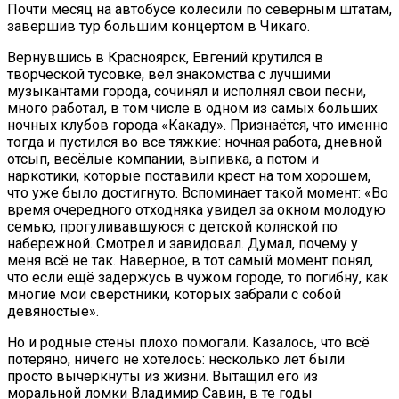
Почти месяц на автобусе колесили по северным штатам,
завершив тур большим концертом в Чикаго.
Вернувшись в Красноярск, Евгений крутился в
творческой тусовке, вёл знакомства с лучшими
музыкантами города, сочинял и исполнял свои песни,
много работал, в том числе в одном из самых больших
ночных клубов города «Какаду». Признаётся, что именно
тогда и пустился во все тяжкие: ночная работа, дневной
отсып, весёлые компании, выпивка, а потом и
наркотики, которые поставили крест на том хорошем,
что уже было достигнуто. Вспоминает такой момент: «Во
время очередного отходняка увидел за окном молодую
семью, прогуливавшуюся с детской коляской по
набережной. Смотрел и завидовал. Думал, почему у
меня всё не так. Наверное, в тот самый момент понял,
что если ещё задержусь в чужом городе, то погибну, как
многие мои сверстники, которых забрали с собой
девяностые».
Но и родные стены плохо помогали. Казалось, что всё
потеряно, ничего не хотелось: несколько лет были
просто вычеркнуты из жизни. Вытащил его из
моральной ломки Владимир Савин, в те годы