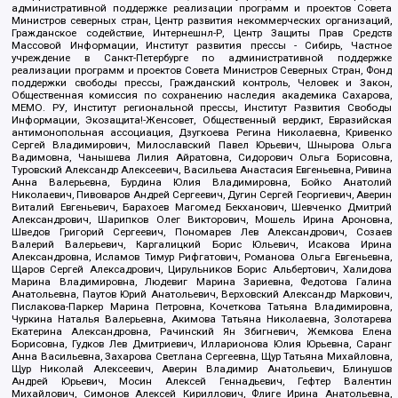
административной поддержке реализации программ и проектов Совета
Министров северных стран, Центр развития некоммерческих организаций,
Гражданское содействие, Интернешнл-Р, Центр Защиты Прав Средств
Массовой Информации, Институт развития прессы - Сибирь, Частное
учреждение в Санкт-Петербурге по административной поддержке
реализации программ и проектов Совета Министров Северных Стран, Фонд
поддержки свободы прессы, Гражданский контроль, Человек и Закон,
Общественная комиссия по сохранению наследия академика Сахарова,
МЕМО. РУ, Институт региональной прессы, Институт Развития Свободы
Информации, Экозащита!-Женсовет, Общественный вердикт, Евразийская
антимонопольная ассоциация, Дзугкоева Регина Николаевна, Кривенко
Сергей Владимирович, Милославский Павел Юрьевич, Шнырова Ольга
Вадимовна, Чанышева Лилия Айратовна, Сидорович Ольга Борисовна,
Туровский Александр Алексеевич, Васильева Анастасия Евгеньевна, Ривина
Анна Валерьевна, Бурдина Юлия Владимировна, Бойко Анатолий
Николаевич, Пивоваров Андрей Сергеевич, Дугин Сергей Георгиевич, Аверин
Виталий Евгеньевич, Барахоев Магомед Бекханович, Шевченко Дмитрий
Александрович, Шарипков Олег Викторович, Мошель Ирина Ароновна,
Шведов Григорий Сергеевич, Пономарев Лев Александрович, Созаев
Валерий Валерьевич, Каргалицкий Борис Юльевич, Исакова Ирина
Александровна, Исламов Тимур Рифгатович, Романова Ольга Евгеньевна,
Щаров Сергей Алексадрович, Цирульников Борис Альбертович, Халидова
Марина Владимировна, Людевиг Марина Зариевна, Федотова Галина
Анатольевна, Паутов Юрий Анатольевич, Верховский Александр Маркович,
Пислакова-Паркер Марина Петровна, Кочеткова Татьяна Владимировна,
Чуркина Наталья Валерьевна, Акимова Татьяна Николаевна, Золотарева
Екатерина Александровна, Рачинский Ян Збигневич, Жемкова Елена
Борисовна, Гудков Лев Дмитриевич, Илларионова Юлия Юрьевна, Саранг
Анна Васильевна, Захарова Светлана Сергеевна, Щур Татьяна Михайловна,
Щур Николай Алексеевич, Аверин Владимир Анатольевич, Блинушов
Андрей Юрьевич, Мосин Алексей Геннадьевич, Гефтер Валентин
Михайлович, Симонов Алексей Кириллович, Флиге Ирина Анатольевна,