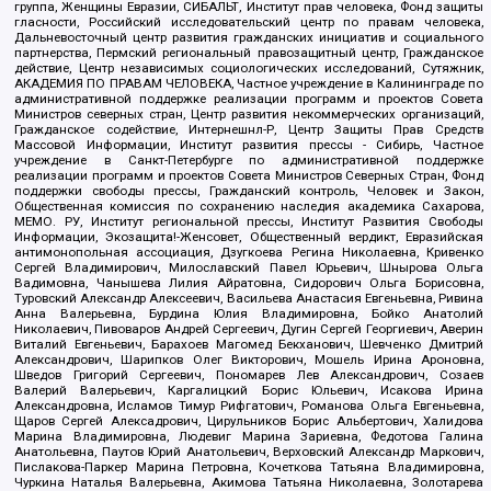
группа, Женщины Евразии, СИБАЛЬТ, Институт прав человека, Фонд защиты
гласности, Российский исследовательский центр по правам человека,
Дальневосточный центр развития гражданских инициатив и социального
партнерства, Пермский региональный правозащитный центр, Гражданское
действие, Центр независимых социологических исследований, Сутяжник,
АКАДЕМИЯ ПО ПРАВАМ ЧЕЛОВЕКА, Частное учреждение в Калининграде по
административной поддержке реализации программ и проектов Совета
Министров северных стран, Центр развития некоммерческих организаций,
Гражданское содействие, Интернешнл-Р, Центр Защиты Прав Средств
Массовой Информации, Институт развития прессы - Сибирь, Частное
учреждение в Санкт-Петербурге по административной поддержке
реализации программ и проектов Совета Министров Северных Стран, Фонд
поддержки свободы прессы, Гражданский контроль, Человек и Закон,
Общественная комиссия по сохранению наследия академика Сахарова,
МЕМО. РУ, Институт региональной прессы, Институт Развития Свободы
Информации, Экозащита!-Женсовет, Общественный вердикт, Евразийская
антимонопольная ассоциация, Дзугкоева Регина Николаевна, Кривенко
Сергей Владимирович, Милославский Павел Юрьевич, Шнырова Ольга
Вадимовна, Чанышева Лилия Айратовна, Сидорович Ольга Борисовна,
Туровский Александр Алексеевич, Васильева Анастасия Евгеньевна, Ривина
Анна Валерьевна, Бурдина Юлия Владимировна, Бойко Анатолий
Николаевич, Пивоваров Андрей Сергеевич, Дугин Сергей Георгиевич, Аверин
Виталий Евгеньевич, Барахоев Магомед Бекханович, Шевченко Дмитрий
Александрович, Шарипков Олег Викторович, Мошель Ирина Ароновна,
Шведов Григорий Сергеевич, Пономарев Лев Александрович, Созаев
Валерий Валерьевич, Каргалицкий Борис Юльевич, Исакова Ирина
Александровна, Исламов Тимур Рифгатович, Романова Ольга Евгеньевна,
Щаров Сергей Алексадрович, Цирульников Борис Альбертович, Халидова
Марина Владимировна, Людевиг Марина Зариевна, Федотова Галина
Анатольевна, Паутов Юрий Анатольевич, Верховский Александр Маркович,
Пислакова-Паркер Марина Петровна, Кочеткова Татьяна Владимировна,
Чуркина Наталья Валерьевна, Акимова Татьяна Николаевна, Золотарева