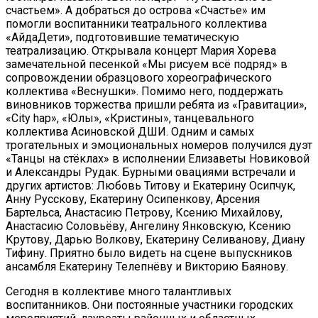
счастьем». А добраться до острова «Счастье» им
помогли воспитанники театрального коллектива
«АйдаДети», подготовившие тематическую
театрализацию. Открывала концерт Мария Хорева
замечательной песенкой «Мы рисуем всё подряд» в
сопровождении образцового хореографического
коллектива «Веснушки». Помимо него, поддержать
виновников торжества пришли ребята из «Гравитации»,
«City hap», «Юлы», «Кристины», танцевального
коллектива Асиновской ДШИ. Одним и самых
трогательных и эмоциональных номеров получился дуэт
«Танцы на стёклах» в исполнении Елизаветы Новиковой
и Александры Рудак. Бурными овациями встречали и
других артистов: Любовь Титову и Екатерину Осипчук,
Анну Русскову, Екатерину Осипенкову, Арсения
Бартельса, Анастасию Петрову, Ксению Михайлову,
Анастасию Соловьёву, Ангелину Янковскую, Ксению
Крутову, Дарью Волкову, Екатерину Селиванову, Диану
Тифину. Приятно было видеть на сцене выпускников
ансамбля Екатерину Телепнёву и Викторию Баянову.
Сегодня в коллективе много талантливых
воспитанников. Они постоянные участники городских