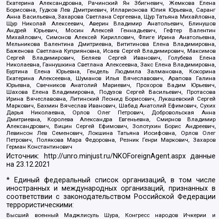
Екатерина Александровна, Рачинский Ян Збигневич, Жемкова Елена
Борисовна, Гудков Лев Дмитриевич, Илларионова Юлия Юрьевна, Саранг
Анна Васильевна, Захарова Светлана Сергеевна, Щур Татьяна Михайловна,
Щур Николай Алексеевич, Аверин Владимир Анатольевич, Блинушов
Андрей Юрьевич, Мосин Алексей Геннадьевич, Гефтер Валентин
Михайлович, Симонов Алексей Кириллович, Флиге Ирина Анатольевна,
Мельникова Валентина Дмитриевна, Вититинова Елена Владимировна,
Баженова Светлана Куприяновна, Исаев Сергей Владимирович, Максимов
Сергей Владимирович, Беляев Сергей Иванович, Голубева Елена
Николаевна, Ганнушкина Светлана Алексеевна, Закс Елена Владимировна,
Буртина Елена Юрьевна, Гендель Людмила Залмановна, Кокорина
Екатерина Алексеевна, Шуманов Илья Вячеславович, Арапова Галина
Юрьевна, Свечников Анатолий Мариевич, Прохоров Вадим Юрьевич,
Шахова Елена Владимировна, Подузов Сергей Васильевич, Протасова
Ирина Вячеславовна, Литинский Леонид Борисович, Лукашевский Сергей
Маркович, Бахмин Вячеслав Иванович, Шабад Анатолий Ефимович, Сухих
Дарья Николаевна, Орлов Олег Петрович, Добровольская Анна
Дмитриевна, Королева Александра Евгеньевна, Смирнов Владимир
Александрович, Вицин Сергей Ефимович, Золотухин Борис Андреевич,
Левинсон Лев Семенович, Локшина Татьяна Иосифовна, Орлов Олег
Петрович, Полякова Мара Федоровна, Резник Генри Маркович, Захаров
Герман Константинович
Источник:
http://unro.minjust.ru/NKOForeignAgent.aspx
данные
на
23.12.2021
* Единый федеральный список организаций, в том числе
иностранных и международных организаций, признанных в
соответствии с законодательством Российской Федерации
террористическими:
Высший военный Маджлисуль Шура, Конгресс народов Ичкерии и