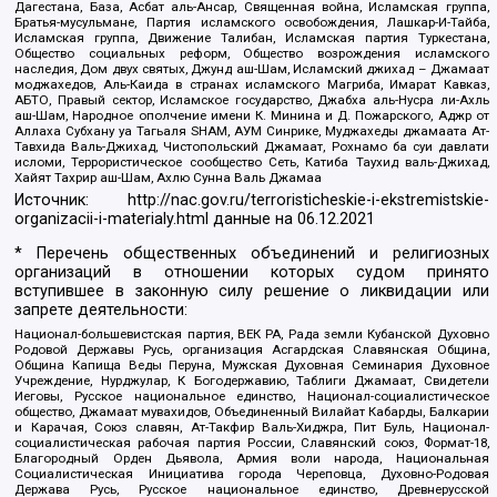
Дагестана, База, Асбат аль-Ансар, Священная война, Исламская группа,
Братья-мусульмане, Партия исламского освобождения, Лашкар-И-Тайба,
Исламская группа, Движение Талибан, Исламская партия Туркестана,
Общество социальных реформ, Общество возрождения исламского
наследия, Дом двух святых, Джунд аш-Шам, Исламский джихад – Джамаат
моджахедов, Аль-Каида в странах исламского Магриба, Имарат Кавказ,
АБТО, Правый сектор, Исламское государство, Джабха аль-Нусра ли-Ахль
аш-Шам, Народное ополчение имени К. Минина и Д. Пожарского, Аджр от
Аллаха Субхану уа Тагьаля SHAM, АУМ Синрике, Муджахеды джамаата Ат-
Тавхида Валь-Джихад, Чистопольский Джамаат, Рохнамо ба суи давлати
исломи, Террористическое сообщество Сеть, Катиба Таухид валь-Джихад,
Хайят Тахрир аш-Шам, Ахлю Сунна Валь Джамаа
Источник:
http://nac.gov.ru/terroristicheskie-i-ekstremistskie-
organizacii-i-materialy.html
данные на
06.12.2021
* Перечень общественных объединений и религиозных
организаций в отношении которых судом принято
вступившее в законную силу решение о ликвидации или
запрете деятельности:
Национал-большевистская партия, ВЕК РА, Рада земли Кубанской Духовно
Родовой Державы Русь, организация Асгардская Славянская Община,
Община Капища Веды Перуна, Мужская Духовная Семинария Духовное
Учреждение, Нурджулар, К Богодержавию, Таблиги Джамаат, Свидетели
Иеговы, Русское национальное единство, Национал-социалистическое
общество, Джамаат мувахидов, Объединенный Вилайат Кабарды, Балкарии
и Карачая, Союз славян, Ат-Такфир Валь-Хиджра, Пит Буль, Национал-
социалистическая рабочая партия России, Славянский союз, Формат-18,
Благородный Орден Дьявола, Армия воли народа, Национальная
Социалистическая Инициатива города Череповца, Духовно-Родовая
Держава Русь, Русское национальное единство, Древнерусской