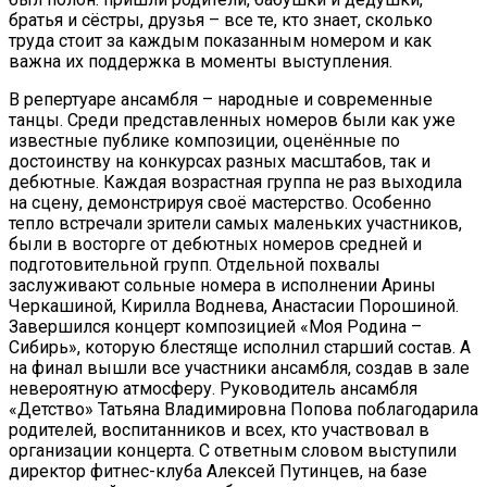
братья и сёстры, друзья – все те, кто знает, сколько
труда стоит за каждым показанным номером и как
важна их поддержка в моменты выступления.
В репертуаре ансамбля – народные и современные
танцы. Среди представленных номеров были как уже
известные публике композиции, оценённые по
достоинству на конкурсах разных масштабов, так и
дебютные. Каждая возрастная группа не раз выходила
на сцену, демонстрируя своё мастерство. Особенно
тепло встречали зрители самых маленьких участников,
были в восторге от дебютных номеров средней и
подготовительной групп. Отдельной похвалы
заслуживают сольные номера в исполнении Арины
Черкашиной, Кирилла Воднева, Анастасии Порошиной.
Завершился концерт композицией «Моя Родина –
Сибирь», которую блестяще исполнил старший состав. А
на финал вышли все участники ансамбля, создав в зале
невероятную атмосферу. Руководитель ансамбля
«Детство» Татьяна Владимировна Попова поблагодарила
родителей, воспитанников и всех, кто участвовал в
организации концерта. С ответным словом выступили
директор фитнес-клуба Алексей Путинцев, на базе