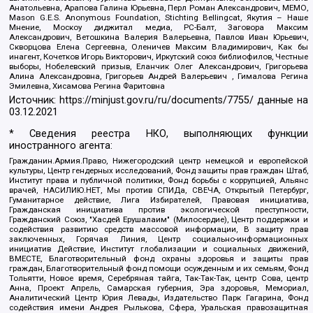
Анатольевна, Арапова Галина Юрьевна, Перл Роман Александрович, МЕМО,
Mason G.E.S. Anonymous Foundation, Stichting Bellingcat, Якутия – Наше
Мнение, Москоу диджитал медиа, РС-Балт, Заговора Максим
Александрович, Ветошкина Валерия Валерьевна, Павлов Иван Юрьевич,
Скворцова Елена Сергеевна, Оленичев Максим Владимирович, Как бы
инагент, Кочетков Игорь Викторович, Иркутский союз библиофилов, Честные
выборы, Нобелевский призыв, Еланчик Олег Александрович, Григорьева
Алина Александровна, Григорьев Андрей Валерьевич , Гималова Регина
Эмилевна, Хисамова Регина Фаритовна
Источник:
https://minjust.gov.ru/ru/documents/7755/
данные на
03.12.2021
* Сведения реестра НКО, выполняющих функции
иностранного агента:
Гражданин.Армия.Право, Нижегородский центр немецкой и европейской
культуры, Центр гендерных исследований, Фонд защиты прав граждан Штаб,
Институт права и публичной политики, Фонд борьбы с коррупцией, Альянс
врачей, НАСИЛИЮ.НЕТ, Мы против СПИДа, СВЕЧА, Открытый Петербург,
Гуманитарное действие, Лига Избирателей, Правовая инициатива,
Гражданская инициатива против экологической преступности,
Гражданский Союз, "Хасдей Ерушалаим" (Милосердие), Центр поддержки и
содействия развитию средств массовой информации, В защиту прав
заключенных, Горячая Линия, Центр социально-информационных
инициатив Действие, Институт глобализации и социальных движений,
ВМЕСТЕ, Благотворительный фонд охраны здоровья и защиты прав
граждан, Благотворительный фонд помощи осужденным и их семьям, Фонд
Тольятти, Новое время, Серебряная тайга, Так-Так-Так, центр Сова, центр
Анна, Проект Апрель, Самарская губерния, Эра здоровья, Мемориал,
Аналитический Центр Юрия Левады, Издательство Парк Гагарина, Фонд
содействия имени Андрея Рылькова, Сфера, Уральская правозащитная