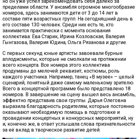
но он уже успел зарекомендовать себя далеко за
пределами области. У ансамбля огромное многообразие
номеров, здесь занимаются дети от 3 до 14 лет в
составе пяти возрастных групп. На сегодняшний день в
его составе 130 человек. Среди них есть те, кто
занимается практически с момента основания
коллектива: Ева Старик, Ирина Козловская, Валерия
Гынгазова, Валерия Юдина, Ольга Рязанова и другие.
С первых секунд юные артисты завоевали бурные
аплодисменты, которые не смолкали на протяжении
всего концерта. Все номера этого коллектива
продуманы до мелочей: реквизит, костюмы, роль
каждого участника. Например, танец «В музее» – целый
сценарий, понятный даже самому маленькому зрителю.
Всего в концертной программе было представлено 18
номеров. В завершение на сцену вышел весь ансамбль,
эффектно представив свои группы. Дарья Олеговна
выразила благодарность родителям, которые постоянно
оказывают необходимую помощь в подготовке и
проведении концертных и конкурсных мероприятий, ну
и, конечно же, в ответ услышала слова признательности
за её вклад в творческое развитие детей.