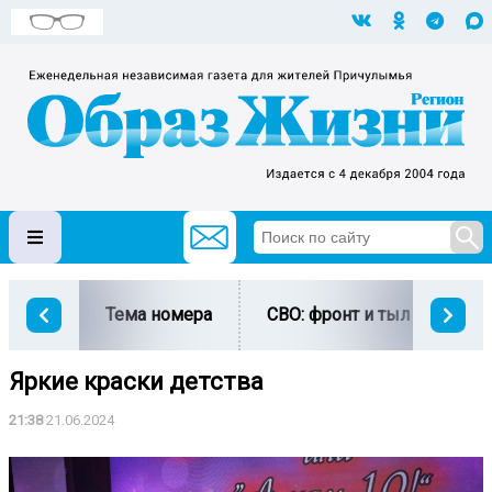
Тема номера
СВО: фронт и тыл
Ми
Яркие краски детства
21:38
21.06.2024