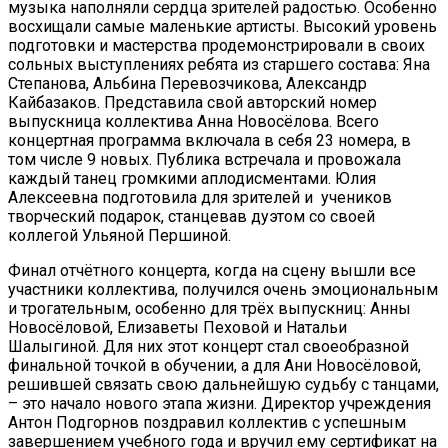
музыка наполняли сердца зрителей радостью. Особенно
восхищали самые маленькие артисты. Высокий уровень
подготовки и мастерства продемонстрировали в своих
сольных выступлениях ребята из старшего состава: Яна
Степанова, Альбина Перевозчикова, Александр
Кайбазаков. Представила свой авторский номер
выпускница коллектива Анна Новосёлова. Всего
концертная программа включала в себя 23 номера, в
том числе 9 новых. Публика встречала и провожала
каждый танец громкими аплодисментами. Юлия
Алексеевна подготовила для зрителей и учеников
творческий подарок, станцевав дуэтом со своей
коллегой Ульяной Першиной.
Финал отчётного концерта, когда на сцену вышли все
участники коллектива, получился очень эмоциональным
и трогательным, особенно для трёх выпускниц: Анны
Новосёловой, Елизаветы Пеховой и Натальи
Шалыгиной. Для них этот концерт стал своеобразной
финальной точкой в обучении, а для Ани Новосёловой,
решившей связать свою дальнейшую судьбу с танцами,
– это начало нового этапа жизни. Директор учреждения
Антон Подгорнов поздравил коллектив с успешным
завершением учебного года и вручил ему сертификат на