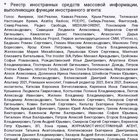
* Реестр иностранных средств массовой информации,
выполняющих функции иностранного агента:
Голос Америки, Idel.Реалии, Кавказ.Реалии, Крым.Реалии, Телеканал
Настоящее Время, Azatliq Radiosi, PCE/PC, Сибирь.Реалии, Фактограф,
Север.Реалии, Радио Свобода, MEDIUM-ORIENT, Пономарев Лев
Александрович, Савицкая Людмила Алексеевна, Маркелов Сергей
Евгеньевич, Камалягин Денис Николаевич, Апахончич Дарья
Александровна, Medusa Project, Первое антикоррупционное СМИ, VTimes.io,
Баданин Роман Сергеевич, Гликин Максим Александрович, Маняхин Петр
Борисович, Ярош Юлия Петровна, Чуракова Ольга Владимировна,
Железнова Мария Михайловна, Лукьянова Юлия Сергеевна, Маетная
Елизавета Витальевна, The Insider SIA, Рубин Михаил Аркадьевич, Гройсман
Софья Романовна, Рождественский Илья Дмитриевич, Апухтина Юлия
Владимировна, Постернак Алексей Евгеньевич, Телеканал Дождь, Петров
Степан Юрьевич, Istories fonds, Шмагун Олеся Валентиновна, Мароховская
Алеся Алексеевна, Долинина Ирина Николаевна, Шлейнов Роман Юрьевич,
Анин Роман Александрович, Великовский Дмитрий Александрович,
Альтаир 2021, Ромашки монолит, Главный редактор 2021, Вега 2021, Важные
иноагенты, Каткова Вероника Вячеславовна, Карезина Инна Павловна,
Кузьмина Людмила Гавриловна, Костылева Полина Владимировна, Лютов
Александр Иванович, Жилкин Владимир Владимирович, Жилинский
Владимир Александрович, Тихонов Михаил Сергеевич, Пискунов Сергей
Евгеньевич, Ковин Виталий Сергеевич, Кильтау Екатерина Викторовна,
Любарев Аркадий Ефимович, Гурман Юрий Альбертович, Грезев Александр
Викторович, Важенков Артем Валерьевич, Иванова София Юрьевна,
Пигалкин Илья Валерьевич, Петров Алексей Викторович, Егоров Владимир
Владимирович, Гусев Андрей Юрьевич, Смирнов Сергей Сергеевич, Верзилов
Петр Юрьевич, ЗП, Зона права, ЖУРНАЛИСТ-ИНОСТРАННЫЙ АГЕНТ,
Вольтская Татьяна Анатольевна, Клепиковская Екатерина Дмитриевна,
Сотников Даниил Владимирович, Захаров Андрей Вячеславович, Симонов
Евгений Алексеевич, Сурначева Елизавета Дмитриевна, Соловьева Елена