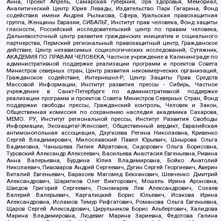
Анна, Проект Апрель, Самарская губерния, Эра здоровья, Мемориал,
Аналитический Центр Юрия Левады, Издательство Парк Гагарина, Фонд
содействия имени Андрея Рылькова, Сфера, Уральская правозащитная
группа, Женщины Евразии, СИБАЛЬТ, Институт прав человека, Фонд защиты
гласности, Российский исследовательский центр по правам человека,
Дальневосточный центр развития гражданских инициатив и социального
партнерства, Пермский региональный правозащитный центр, Гражданское
действие, Центр независимых социологических исследований, Сутяжник,
АКАДЕМИЯ ПО ПРАВАМ ЧЕЛОВЕКА, Частное учреждение в Калининграде по
административной поддержке реализации программ и проектов Совета
Министров северных стран, Центр развития некоммерческих организаций,
Гражданское содействие, Интернешнл-Р, Центр Защиты Прав Средств
Массовой Информации, Институт развития прессы - Сибирь, Частное
учреждение в Санкт-Петербурге по административной поддержке
реализации программ и проектов Совета Министров Северных Стран, Фонд
поддержки свободы прессы, Гражданский контроль, Человек и Закон,
Общественная комиссия по сохранению наследия академика Сахарова,
МЕМО. РУ, Институт региональной прессы, Институт Развития Свободы
Информации, Экозащита!-Женсовет, Общественный вердикт, Евразийская
антимонопольная ассоциация, Дзугкоева Регина Николаевна, Кривенко
Сергей Владимирович, Милославский Павел Юрьевич, Шнырова Ольга
Вадимовна, Чанышева Лилия Айратовна, Сидорович Ольга Борисовна,
Туровский Александр Алексеевич, Васильева Анастасия Евгеньевна, Ривина
Анна Валерьевна, Бурдина Юлия Владимировна, Бойко Анатолий
Николаевич, Пивоваров Андрей Сергеевич, Дугин Сергей Георгиевич, Аверин
Виталий Евгеньевич, Барахоев Магомед Бекханович, Шевченко Дмитрий
Александрович, Шарипков Олег Викторович, Мошель Ирина Ароновна,
Шведов Григорий Сергеевич, Пономарев Лев Александрович, Созаев
Валерий Валерьевич, Каргалицкий Борис Юльевич, Исакова Ирина
Александровна, Исламов Тимур Рифгатович, Романова Ольга Евгеньевна,
Щаров Сергей Алексадрович, Цирульников Борис Альбертович, Халидова
Марина Владимировна, Людевиг Марина Зариевна, Федотова Галина