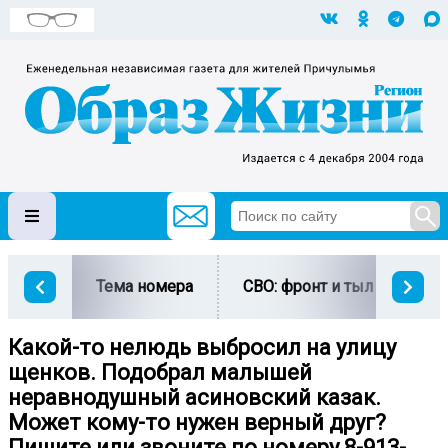
Тема номера
СВО: фронт и тыл
Ми
Какой-то нелюдь выбросил на улицу
щенков. Подобрал малышей
неравнодушный асиновский казак.
Может кому-то нужен верный друг?
Пишите или звоните по номеру 8-913-