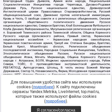
Благородный Орден Дьявола, Армия воли народа, Национальная
Социалистическая Инициатива города Череповца, Духовно-Родовая
Держава Русь, Русское национальное единство, Древнерусской
Инглистической церкви Православных Староверов-Инглингов, Русский
общенациональный союз, Движение против нелегальной иммиграции,
Кровь и Честь, О свободе совести и о религиозных объединениях, Омская
организация общественного политического движения Русское
национальное единство, Северное Братство, Клуб Болельщиков Футбольного
Клуба Динамо, Файзрахманисты, Мусульманская религиозная организация
п. Боровский Тюменского района Тюменской области, Община Коренного
Русского народа Щелковского района, Правый сектор, Украинская
национальная ассамблея – Украинская народная самооборона,
Украинская повстанческая армия, Тризуб им. Степана Бандеры, Братство,
Белый Крест, Misanthropic division, Религиозное объединение
последователей инглиизма, Народная Социальная Инициатива, TulaSkins,
Этнополитическое объединение Русские, Русское национальное
объединение Атака, Мечеть Мирмамеда, Община Коренного Русского
народа г. Астрахани, ВОЛЯ, Меджлис крымскотатарского народа, Рубеж
Севера, ТОЙС, О противодействии экстремистской деятельности,
РЕВТАТПОД, Артподготовка, Штольц, В честь иконы Божией Матери
Державная, Сектор 16, Независимость, Фирма, Молодежная правозащитная
группа МПГ, Курсом Правды и Единения, Каракольская инициативная
группа, Автоград Крю, Союз Славянских Сил Руси, Алля-Аят,
Благотворительный пансионат Ак Умут, Русская республика Русь,
Для повышения удобства сайта мы используем
Арестантское уголовное единство, Башкорт, Нация и свобода, W.H.С., Фалунь
cookies (
подробнее
). К сайту подключены
Дафа, Иртыш Ultras, Русский Патриотический клуб-Новокузнецк/РПК,
сервисы Yandex.Metrika, LiveInternet, top.mail.ru,
Сибирский державный союз, Фонд борьбы с коррупцией, Фонд защиты прав
граждан, Штабы Навального, Совет граждан СССР Прикубанского округа г.
которые также используют файлы cookies
Краснодара
(
подробнее
).
Источник:
https://minjust.gov.ru/ru/documents/7822/
данные на
08.12.2021
Я согласен/согласна