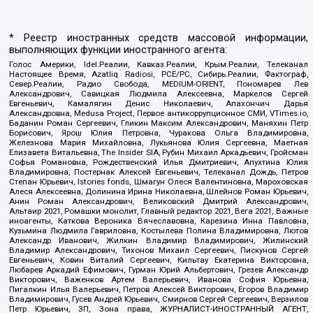
* Реестр иностранных средств массовой информации,
выполняющих функции иностранного агента:
Голос Америки, Idel.Реалии, Кавказ.Реалии, Крым.Реалии, Телеканал
Настоящее Время, Azatliq Radiosi, PCE/PC, Сибирь.Реалии, Фактограф,
Север.Реалии, Радио Свобода, MEDIUM-ORIENT, Пономарев Лев
Александрович, Савицкая Людмила Алексеевна, Маркелов Сергей
Евгеньевич, Камалягин Денис Николаевич, Апахончич Дарья
Александровна, Medusa Project, Первое антикоррупционное СМИ, VTimes.io,
Баданин Роман Сергеевич, Гликин Максим Александрович, Маняхин Петр
Борисович, Ярош Юлия Петровна, Чуракова Ольга Владимировна,
Железнова Мария Михайловна, Лукьянова Юлия Сергеевна, Маетная
Елизавета Витальевна, The Insider SIA, Рубин Михаил Аркадьевич, Гройсман
Софья Романовна, Рождественский Илья Дмитриевич, Апухтина Юлия
Владимировна, Постернак Алексей Евгеньевич, Телеканал Дождь, Петров
Степан Юрьевич, Istories fonds, Шмагун Олеся Валентиновна, Мароховская
Алеся Алексеевна, Долинина Ирина Николаевна, Шлейнов Роман Юрьевич,
Анин Роман Александрович, Великовский Дмитрий Александрович,
Альтаир 2021, Ромашки монолит, Главный редактор 2021, Вега 2021, Важные
иноагенты, Каткова Вероника Вячеславовна, Карезина Инна Павловна,
Кузьмина Людмила Гавриловна, Костылева Полина Владимировна, Лютов
Александр Иванович, Жилкин Владимир Владимирович, Жилинский
Владимир Александрович, Тихонов Михаил Сергеевич, Пискунов Сергей
Евгеньевич, Ковин Виталий Сергеевич, Кильтау Екатерина Викторовна,
Любарев Аркадий Ефимович, Гурман Юрий Альбертович, Грезев Александр
Викторович, Важенков Артем Валерьевич, Иванова София Юрьевна,
Пигалкин Илья Валерьевич, Петров Алексей Викторович, Егоров Владимир
Владимирович, Гусев Андрей Юрьевич, Смирнов Сергей Сергеевич, Верзилов
Петр Юрьевич, ЗП, Зона права, ЖУРНАЛИСТ-ИНОСТРАННЫЙ АГЕНТ,