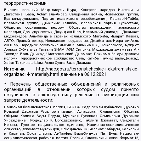
террористическими:
Высший военный Маджлисуль Шура, Конгресс народов Ичкерии и
Дагестана, База, Асбат аль-Ансар, Священная война, Исламская группа,
Братья-мусульмане, Партия исламского освобождения, Лашкар-И-Тайба,
Исламская группа, Движение Талибан, Исламская партия Туркестана,
Общество социальных реформ, Общество возрождения исламского
наследия, Дом двух святых, Джунд аш-Шам, Исламский джихад – Джамаат
моджахедов, Аль-Каида в странах исламского Магриба, Имарат Кавказ,
АБТО, Правый сектор, Исламское государство, Джабха аль-Нусра ли-Ахль
аш-Шам, Народное ополчение имени К. Минина и Д. Пожарского, Аджр от
Аллаха Субхану уа Тагьаля SHAM, АУМ Синрике, Муджахеды джамаата Ат-
Тавхида Валь-Джихад, Чистопольский Джамаат, Рохнамо ба суи давлати
исломи, Террористическое сообщество Сеть, Катиба Таухид валь-Джихад,
Хайят Тахрир аш-Шам, Ахлю Сунна Валь Джамаа
Источник:
http://nac.gov.ru/terroristicheskie-i-ekstremistskie-
organizacii-i-materialy.html
данные на
06.12.2021
* Перечень общественных объединений и религиозных
организаций в отношении которых судом принято
вступившее в законную силу решение о ликвидации или
запрете деятельности:
Национал-большевистская партия, ВЕК РА, Рада земли Кубанской Духовно
Родовой Державы Русь, организация Асгардская Славянская Община,
Община Капища Веды Перуна, Мужская Духовная Семинария Духовное
Учреждение, Нурджулар, К Богодержавию, Таблиги Джамаат, Свидетели
Иеговы, Русское национальное единство, Национал-социалистическое
общество, Джамаат мувахидов, Объединенный Вилайат Кабарды, Балкарии
и Карачая, Союз славян, Ат-Такфир Валь-Хиджра, Пит Буль, Национал-
социалистическая рабочая партия России, Славянский союз, Формат-18,