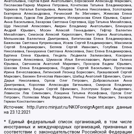
Анатольевна, Паутов Юрий Анатольевич, Верховский Александр Маркович,
Пислакова-Паркер Марина Петровна, Кочеткова Татьяна Владимировна,
Чуркина Наталья Валерьевна, Акимова Татьяна Николаевна, Золотарева
Екатерина Александровна, Рачинский Ян Збигневич, Жемкова Елена
Борисовна, Гудков Лев Дмитриевич, Илларионова Юлия Юрьевна, Саранг
Анна Васильевна, Захарова Светлана Сергеевна, Щур Татьяна Михайловна,
Щур Николай Алексеевич, Аверин Владимир Анатольевич, Блинушов
Андрей Юрьевич, Мосин Алексей Геннадьевич, Гефтер Валентин
Михайлович, Симонов Алексей Кириллович, Флиге Ирина Анатольевна,
Мельникова Валентина Дмитриевна, Вититинова Елена Владимировна,
Баженова Светлана Куприяновна, Исаев Сергей Владимирович, Максимов
Сергей Владимирович, Беляев Сергей Иванович, Голубева Елена
Николаевна, Ганнушкина Светлана Алексеевна, Закс Елена Владимировна,
Буртина Елена Юрьевна, Гендель Людмила Залмановна, Кокорина
Екатерина Алексеевна, Шуманов Илья Вячеславович, Арапова Галина
Юрьевна, Свечников Анатолий Мариевич, Прохоров Вадим Юрьевич,
Шахова Елена Владимировна, Подузов Сергей Васильевич, Протасова
Ирина Вячеславовна, Литинский Леонид Борисович, Лукашевский Сергей
Маркович, Бахмин Вячеслав Иванович, Шабад Анатолий Ефимович, Сухих
Дарья Николаевна, Орлов Олег Петрович, Добровольская Анна
Дмитриевна, Королева Александра Евгеньевна, Смирнов Владимир
Александрович, Вицин Сергей Ефимович, Золотухин Борис Андреевич,
Левинсон Лев Семенович, Локшина Татьяна Иосифовна, Орлов Олег
Петрович, Полякова Мара Федоровна, Резник Генри Маркович, Захаров
Герман Константинович
Источник:
http://unro.minjust.ru/NKOForeignAgent.aspx
данные
на
23.12.2021
* Единый федеральный список организаций, в том числе
иностранных и международных организаций, признанных в
соответствии с законодательством Российской Федерации