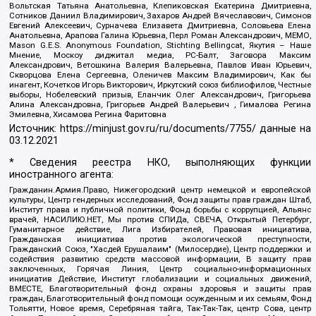
Вольтская Татьяна Анатольевна, Клепиковская Екатерина Дмитриевна,
Сотников Даниил Владимирович, Захаров Андрей Вячеславович, Симонов
Евгений Алексеевич, Сурначева Елизавета Дмитриевна, Соловьева Елена
Анатольевна, Арапова Галина Юрьевна, Перл Роман Александрович, МЕМО,
Mason G.E.S. Anonymous Foundation, Stichting Bellingcat, Якутия – Наше
Мнение, Москоу диджитал медиа, РС-Балт, Заговора Максим
Александрович, Ветошкина Валерия Валерьевна, Павлов Иван Юрьевич,
Скворцова Елена Сергеевна, Оленичев Максим Владимирович, Как бы
инагент, Кочетков Игорь Викторович, Иркутский союз библиофилов, Честные
выборы, Нобелевский призыв, Еланчик Олег Александрович, Григорьева
Алина Александровна, Григорьев Андрей Валерьевич , Гималова Регина
Эмилевна, Хисамова Регина Фаритовна
Источник:
https://minjust.gov.ru/ru/documents/7755/
данные на
03.12.2021
* Сведения реестра НКО, выполняющих функции
иностранного агента:
Гражданин.Армия.Право, Нижегородский центр немецкой и европейской
культуры, Центр гендерных исследований, Фонд защиты прав граждан Штаб,
Институт права и публичной политики, Фонд борьбы с коррупцией, Альянс
врачей, НАСИЛИЮ.НЕТ, Мы против СПИДа, СВЕЧА, Открытый Петербург,
Гуманитарное действие, Лига Избирателей, Правовая инициатива,
Гражданская инициатива против экологической преступности,
Гражданский Союз, "Хасдей Ерушалаим" (Милосердие), Центр поддержки и
содействия развитию средств массовой информации, В защиту прав
заключенных, Горячая Линия, Центр социально-информационных
инициатив Действие, Институт глобализации и социальных движений,
ВМЕСТЕ, Благотворительный фонд охраны здоровья и защиты прав
граждан, Благотворительный фонд помощи осужденным и их семьям, Фонд
Тольятти, Новое время, Серебряная тайга, Так-Так-Так, центр Сова, центр