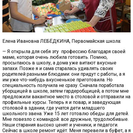
Елена Ивановна ЛЕБЁДКИНА, Первомайская школа:
— Я открыла для себя эту профессию благодаря своей
маме, которая очень любила готовить. Помню,
просыпаюсь в школу, а дома уже витают вкусные
запахи. Позже я и сама старалась удивлять своих
родителей разными блюдами: они придут с работы, а я
им уже что-нибудь вкусненькое приготовила. Но
специальность получила не сразу. Сначала поработала
уборщицей в школе, затем гардеробщицей, а потом мне
предложили вакантное место в столовой и отправили на
профильные курсы. Теперь я и повар, и заведующая
столовой в здании, где учатся дети младшего
школьного звена. Уже 15 лет готовлю обеды для детей.
Мне повезло с командой: все дружные, трудолюбивые.
Наши старания высоко ценят и ученики, и педагоги.
Сейчас в школе ремонт идёт. Меня перевели в буфет, а я