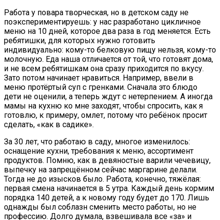
Работа у повара творческая, но в детском саду не
поэкспериментируешь: у нас разработано цикличное
меню на 10 дней, которое два раза в год меняется. Есть
ребятишки, для которых нужно готовить
индивидуально: кому-то белковую пищу нельзя, кому-то
молочную. Еда наша отличается от той, что готовят дома,
и не всем ребятишкам она сразу приходится по вкусу.
Зато потом начинает нравиться. Например, ввели в
меню протёртый суп с гренками. Сначала это блюдо
дети не оценили, а теперь ждут с нетерпением. А иногда
мамы на кухню ко мне заходят, чтобы спросить, как я
готовлю, к примеру, омлет, потому что ребёнок просит
сделать, «как в садике».
За 30 лет, что работаю в саду, многое изменилось:
оснащение кухни, требования к меню, ассортимент
продуктов. Помню, как в девяностые варили чечевицу,
выпечку на запрещённом сейчас маргарине делали.
Тогда не до изысков было. Работа, конечно, тяжёлая:
первая смена начинается в 5 утра. Каждый день кормим
порядка 140 детей, а к новому году будет до 170. Лишь
однажды был соблазн сменить место работы, но не
профессию. Долго думала, взвешивала все «за» и