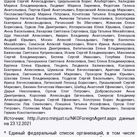
Щаров Сергей Алексадрович, Цирульников Борис Альбертович, Халидова
Марина Владимировна, Людевиг Марина Зариевна, Федотова Галина
Анатольевна, Паутов Юрий Анатольевич, Верховский Александр Маркович,
Пислакова-Паркер Марина Петровна, Кочеткова Татьяна Владимировна,
Чуркина Наталья Валерьевна, Акимова Татьяна Николаевна, Золотарева
Екатерина Александровна, Рачинский Ян Збигневич, Жемкова Елена
Борисовна, Гудков Лев Дмитриевич, Илларионова Юлия Юрьевна, Саранг
Анна Васильевна, Захарова Светлана Сергеевна, Щур Татьяна Михайловна,
Щур Николай Алексеевич, Аверин Владимир Анатольевич, Блинушов
Андрей Юрьевич, Мосин Алексей Геннадьевич, Гефтер Валентин
Михайлович, Симонов Алексей Кириллович, Флиге Ирина Анатольевна,
Мельникова Валентина Дмитриевна, Вититинова Елена Владимировна,
Баженова Светлана Куприяновна, Исаев Сергей Владимирович, Максимов
Сергей Владимирович, Беляев Сергей Иванович, Голубева Елена
Николаевна, Ганнушкина Светлана Алексеевна, Закс Елена Владимировна,
Буртина Елена Юрьевна, Гендель Людмила Залмановна, Кокорина
Екатерина Алексеевна, Шуманов Илья Вячеславович, Арапова Галина
Юрьевна, Свечников Анатолий Мариевич, Прохоров Вадим Юрьевич,
Шахова Елена Владимировна, Подузов Сергей Васильевич, Протасова
Ирина Вячеславовна, Литинский Леонид Борисович, Лукашевский Сергей
Маркович, Бахмин Вячеслав Иванович, Шабад Анатолий Ефимович, Сухих
Дарья Николаевна, Орлов Олег Петрович, Добровольская Анна
Дмитриевна, Королева Александра Евгеньевна, Смирнов Владимир
Александрович, Вицин Сергей Ефимович, Золотухин Борис Андреевич,
Левинсон Лев Семенович, Локшина Татьяна Иосифовна, Орлов Олег
Петрович, Полякова Мара Федоровна, Резник Генри Маркович, Захаров
Герман Константинович
Источник:
http://unro.minjust.ru/NKOForeignAgent.aspx
данные
на
23.12.2021
* Единый федеральный список организаций, в том числе