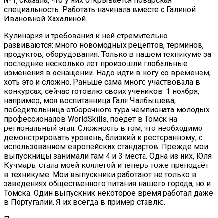
№1, сказала, что у них открывается поварская
специальность. Работать начинала вместе с Галиной
Ивановной Хахалиной.
Кулинария и требования к ней стремительно
развиваются: много новомодных рецептов, терминов,
продуктов, оборудования. Только в нашем техникуме за
последние несколько лет произошли глобальные
изменения в оснащении. Надо идти в ногу со временем,
хоть это и сложно. Раньше сама много участвовала в
конкурсах, сейчас готовлю своих учеников. 1 ноября,
например, моя воспитанница Галя Чалбышева,
победительница отборочного тура чемпионата молодых
профессионалов WorldSkills, поедет в Томск на
региональный этап. Сложность в том, что необходимо
демонстрировать уровень, близкий к ресторанному, с
использованием европейских стандартов. Прежде мои
выпускницы занимали там 4 и 3 места. Одна из них, Юля
Кучмарь, стала моей коллегой и теперь тоже преподаёт
в техникуме. Мои выпускники работают не только в
заведениях общественного питания нашего города, но и
Томска. Один выпускник некоторое время работал даже
в Португалии. Я их всегда в пример ставлю.