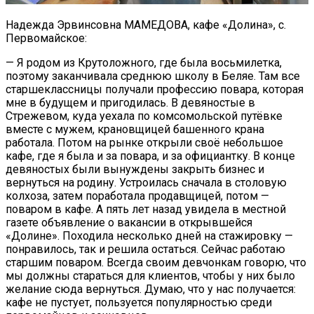
Надежда Эрвинсовна МАМЕДОВА, кафе «Долина», с.
Первомайское:
— Я родом из Крутоложного, где была восьмилетка,
поэтому заканчивала среднюю школу в Беляе. Там все
старшеклассницы получали профессию повара, которая
мне в будущем и пригодилась. В девяностые в
Стрежевом, куда уехала по комсомольской путёвке
вместе с мужем, крановщицей башенного крана
работала. Потом на рынке открыли своё небольшое
кафе, где я была и за повара, и за официантку. В конце
девяностых были вынуждены закрыть бизнес и
вернуться на родину. Устроилась сначала в столовую
колхоза, затем поработала продавщицей, потом —
поваром в кафе. А пять лет назад увидела в местной
газете объявление о вакансии в открывшейся
«Долине». Походила несколько дней на стажировку —
понравилось, так и решила остаться. Сейчас работаю
старшим поваром. Всегда своим девчонкам говорю, что
мы должны стараться для клиентов, чтобы у них было
желание сюда вернуться. Думаю, что у нас получается:
кафе не пустует, пользуется популярностью среди