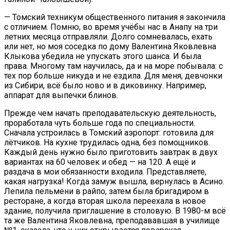
— Томский техникум общественного питания я закончила
с отличием. Помню, во время учёбы нас в Анапу на три
летних месяца отправляли. Долго сомневалась, ехать
или нет, но моя соседка по дому Валентина Яковлевна
Клыкова убедила не упускать этого шанса. И была
права. Многому там научилась, да и на море побывала: с
тех пор больше никуда и не ездила. Для меня, девчонки
из Сибири, всё было ново и в диковинку. Например,
аппарат для выпечки блинов.
Прежде чем начать преподавательскую деятельность,
проработала чуть больше года по специальности.
Сначала устроилась в Томский аэропорт: готовила для
лётчиков. На кухне трудилась одна, без помощников.
Каждый день нужно было приготовить завтрак в двух
вариантах на 60 человек и обед — на 120. А ещё и
раздача в мои обязанности входила. Представляете,
какая нагрузка! Когда замуж вышла, вернулась в Асино.
Лепила пельмени в райпо, затем была бригадиром в
ресторане, а когда вторая школа переехала в новое
здание, получила приглашение в столовую. В 1980-м всё
та же Валентина Яковлевна, преподававшая в училище