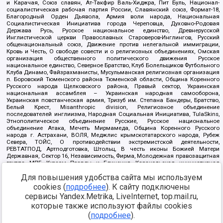
и Карачая, Союз славян, Ат-Такфир Валь-Хиджра, Пит Буль, Национал-
социалистическая рабочая партия России, Славянский союз, Формат-18,
Благородный Орден Дьявола, Армия воли народа, Национальная
Социалистическая Инициатива города Череповца, Духовно-Родовая
Держава Русь, Русское национальное единство, Древнерусской
Инглистической церкви Православных Староверов-Инглингов, Русский
общенациональный союз, Движение против нелегальной иммиграции,
Кровь и Честь, О свободе совести и о религиозных объединениях, Омская
организация общественного политического движения Русское
национальное единство, Северное Братство, Клуб Болельщиков Футбольного
Клуба Динамо, Файзрахманисты, Мусульманская религиозная организация
п. Боровский Тюменского района Тюменской области, Община Коренного
Русского народа Щелковского района, Правый сектор, Украинская
национальная ассамблея – Украинская народная самооборона,
Украинская повстанческая армия, Тризуб им. Степана Бандеры, Братство,
Белый Крест, Misanthropic division, Религиозное объединение
последователей инглиизма, Народная Социальная Инициатива, TulaSkins,
Этнополитическое объединение Русские, Русское национальное
объединение Атака, Мечеть Мирмамеда, Община Коренного Русского
народа г. Астрахани, ВОЛЯ, Меджлис крымскотатарского народа, Рубеж
Севера, ТОЙС, О противодействии экстремистской деятельности,
РЕВТАТПОД, Артподготовка, Штольц, В честь иконы Божией Матери
Державная, Сектор 16, Независимость, Фирма, Молодежная правозащитная
группа МПГ, Курсом Правды и Единения, Каракольская инициативная
группа, Автоград Крю, Союз Славянских Сил Руси, Алля-Аят,
Для повышения удобства сайта мы используем
Благотворительный пансионат Ак Умут, Русская республика Русь,
Арестантское уголовное единство, Башкорт, Нация и свобода, W.H.С., Фалунь
cookies (
подробнее
). К сайту подключены
Дафа, Иртыш Ultras, Русский Патриотический клуб-Новокузнецк/РПК,
сервисы Yandex.Metrika, LiveInternet, top.mail.ru,
Сибирский державный союз, Фонд борьбы с коррупцией, Фонд защиты прав
граждан, Штабы Навального, Совет граждан СССР Прикубанского округа г.
которые также используют файлы cookies
Краснодара
(
подробнее
).
Источник:
https://minjust.gov.ru/ru/documents/7822/
данные на