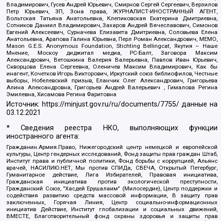
Владимирович, Гусев Андрей Юрьевич, Смирнов Сергей Сергеевич, Верзилов
Петр Юрьевич, ЗП, Зона права, ЖУРНАЛИСТ-ИНОСТРАННЫЙ АГЕНТ,
Вольтская Татьяна Анатольевна, Клепиковская Екатерина Дмитриевна,
Сотников Даниил Владимирович, Захаров Андрей Вячеславович, Симонов
Евгений Алексеевич, Сурначева Елизавета Дмитриевна, Соловьева Елена
Анатольевна, Арапова Галина Юрьевна, Перл Роман Александрович, МЕМО,
Mason G.E.S. Anonymous Foundation, Stichting Bellingcat, Якутия – Наше
Мнение, Москоу диджитал медиа, РС-Балт, Заговора Максим
Александрович, Ветошкина Валерия Валерьевна, Павлов Иван Юрьевич,
Скворцова Елена Сергеевна, Оленичев Максим Владимирович, Как бы
инагент, Кочетков Игорь Викторович, Иркутский союз библиофилов, Честные
выборы, Нобелевский призыв, Еланчик Олег Александрович, Григорьева
Алина Александровна, Григорьев Андрей Валерьевич , Гималова Регина
Эмилевна, Хисамова Регина Фаритовна
Источник:
https://minjust.gov.ru/ru/documents/7755/
данные на
03.12.2021
* Сведения реестра НКО, выполняющих функции
иностранного агента:
Гражданин.Армия.Право, Нижегородский центр немецкой и европейской
культуры, Центр гендерных исследований, Фонд защиты прав граждан Штаб,
Институт права и публичной политики, Фонд борьбы с коррупцией, Альянс
врачей, НАСИЛИЮ.НЕТ, Мы против СПИДа, СВЕЧА, Открытый Петербург,
Гуманитарное действие, Лига Избирателей, Правовая инициатива,
Гражданская инициатива против экологической преступности,
Гражданский Союз, "Хасдей Ерушалаим" (Милосердие), Центр поддержки и
содействия развитию средств массовой информации, В защиту прав
заключенных, Горячая Линия, Центр социально-информационных
инициатив Действие, Институт глобализации и социальных движений,
ВМЕСТЕ, Благотворительный фонд охраны здоровья и защиты прав