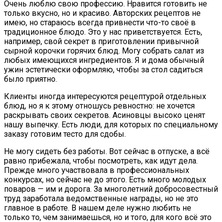
Очень люблю свою профессию. Нравится готовить не
только вкусно, но и красиво. Авторских рецептов не
имею, но стараюсь всегда привнести что-то своё в
традиционное блюдо. Это у нас приветствуется. Есть,
например, свой секрет в приготовлении привычной
сырной корочки горячих блюд. Могу собрать салат из
любых имеющихся ингредиентов. Я и дома обычный
ужин эстетически оформляю, чтобы за стол садиться
было приятно.
Клиенты иногда интересуются рецептурой отдельных
блюд, но я к этому отношусь ревностно: не хочется
раскрывать своих секретов. Асиновцы высоко ценят
нашу выпечку. Есть люди, для которых по специальному
заказу готовим тесто для сдобы.
Не могу сидеть без работы. Вот сейчас в отпуске, а всё
равно прибежала, чтобы посмотреть, как идут дела.
Прежде много участвовала в профессиональных
конкурсах, но сейчас не до этого. Есть много молодых
поваров — им и дорога. За многолетний добросовестный
труд заработала ведомственные награды, но не это
главное в работе. В нашем деле нужно любить не
только то, чем занимаешься, но и того, для кого всё это