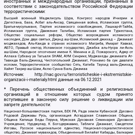
иностранных и международных организаций, признанных в
соответствии с законодательством Российской Федерации
террористическими:
Высший военный Маджлисуль Шура, Конгресс народов Ичкерии и
Дагестана, База, Асбат аль-Ансар, Священная война, Исламская группа,
Братья-мусульмане, Партия исламского освобождения, Лашкар-И-Тайба,
Исламская группа, Движение Талибан, Исламская партия Туркестана,
Общество социальных реформ, Общество возрождения исламского
наследия, Дом двух святых, Джунд аш-Шам, Исламский джихад – Джамаат
моджахедов, Аль-Каида в странах исламского Магриба, Имарат Кавказ,
АБТО, Правый сектор, Исламское государство, Джабха аль-Нусра ли-Ахль
аш-Шам, Народное ополчение имени К. Минина и Д. Пожарского, Аджр от
Аллаха Субхану уа Тагьаля SHAM, АУМ Синрике, Муджахеды джамаата Ат-
Тавхида Валь-Джихад, Чистопольский Джамаат, Рохнамо ба суи давлати
исломи, Террористическое сообщество Сеть, Катиба Таухид валь-Джихад,
Хайят Тахрир аш-Шам, Ахлю Сунна Валь Джамаа
Источник:
http://nac.gov.ru/terroristicheskie-i-ekstremistskie-
organizacii-i-materialy.html
данные на
06.12.2021
* Перечень общественных объединений и религиозных
организаций в отношении которых судом принято
вступившее в законную силу решение о ликвидации или
запрете деятельности:
Национал-большевистская партия, ВЕК РА, Рада земли Кубанской Духовно
Родовой Державы Русь, организация Асгардская Славянская Община,
Община Капища Веды Перуна, Мужская Духовная Семинария Духовное
Учреждение, Нурджулар, К Богодержавию, Таблиги Джамаат, Свидетели
Иеговы, Русское национальное единство, Национал-социалистическое
общество, Джамаат мувахидов, Объединенный Вилайат Кабарды, Балкарии