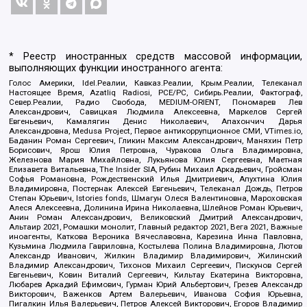
* Реестр иностранных средств массовой информации,
выполняющих функции иностранного агента:
Голос Америки, Idel.Реалии, Кавказ.Реалии, Крым.Реалии, Телеканал
Настоящее Время, Azatliq Radiosi, PCE/PC, Сибирь.Реалии, Фактограф,
Север.Реалии, Радио Свобода, MEDIUM-ORIENT, Пономарев Лев
Александрович, Савицкая Людмила Алексеевна, Маркелов Сергей
Евгеньевич, Камалягин Денис Николаевич, Апахончич Дарья
Александровна, Medusa Project, Первое антикоррупционное СМИ, VTimes.io,
Баданин Роман Сергеевич, Гликин Максим Александрович, Маняхин Петр
Борисович, Ярош Юлия Петровна, Чуракова Ольга Владимировна,
Железнова Мария Михайловна, Лукьянова Юлия Сергеевна, Маетная
Елизавета Витальевна, The Insider SIA, Рубин Михаил Аркадьевич, Гройсман
Софья Романовна, Рождественский Илья Дмитриевич, Апухтина Юлия
Владимировна, Постернак Алексей Евгеньевич, Телеканал Дождь, Петров
Степан Юрьевич, Istories fonds, Шмагун Олеся Валентиновна, Мароховская
Алеся Алексеевна, Долинина Ирина Николаевна, Шлейнов Роман Юрьевич,
Анин Роман Александрович, Великовский Дмитрий Александрович,
Альтаир 2021, Ромашки монолит, Главный редактор 2021, Вега 2021, Важные
иноагенты, Каткова Вероника Вячеславовна, Карезина Инна Павловна,
Кузьмина Людмила Гавриловна, Костылева Полина Владимировна, Лютов
Александр Иванович, Жилкин Владимир Владимирович, Жилинский
Владимир Александрович, Тихонов Михаил Сергеевич, Пискунов Сергей
Евгеньевич, Ковин Виталий Сергеевич, Кильтау Екатерина Викторовна,
Любарев Аркадий Ефимович, Гурман Юрий Альбертович, Грезев Александр
Викторович, Важенков Артем Валерьевич, Иванова София Юрьевна,
Пигалкин Илья Валерьевич, Петров Алексей Викторович, Егоров Владимир