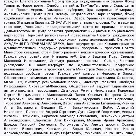
граждан, Благотворительный фонд помощи осужденным и их семьям, Фонд
Тольятти, Новое время, Серебряная тайга, Так-Так-Так, центр Сова, центр
Анна, Проект Апрель, Самарская губерния, Эра здоровья, Мемориал,
Аналитический Центр Юрия Левады, Издательство Парк Гагарина, Фонд
содействия имени Андрея Рылькова, Сфера, Уральская правозащитная
группа, Женщины Евразии, СИБАЛЬТ, Институт прав человека, Фонд защиты
гласности, Российский исследовательский центр по правам человека,
Дальневосточный центр развития гражданских инициатив и социального
партнерства, Пермский региональный правозащитный центр, Гражданское
действие, Центр независимых социологических исследований, Сутяжник,
АКАДЕМИЯ ПО ПРАВАМ ЧЕЛОВЕКА, Частное учреждение в Калининграде по
административной поддержке реализации программ и проектов Совета
Министров северных стран, Центр развития некоммерческих организаций,
Гражданское содействие, Интернешнл-Р, Центр Защиты Прав Средств
Массовой Информации, Институт развития прессы - Сибирь, Частное
учреждение в Санкт-Петербурге по административной поддержке
реализации программ и проектов Совета Министров Северных Стран, Фонд
поддержки свободы прессы, Гражданский контроль, Человек и Закон,
Общественная комиссия по сохранению наследия академика Сахарова,
МЕМО. РУ, Институт региональной прессы, Институт Развития Свободы
Информации, Экозащита!-Женсовет, Общественный вердикт, Евразийская
антимонопольная ассоциация, Дзугкоева Регина Николаевна, Кривенко
Сергей Владимирович, Милославский Павел Юрьевич, Шнырова Ольга
Вадимовна, Чанышева Лилия Айратовна, Сидорович Ольга Борисовна,
Туровский Александр Алексеевич, Васильева Анастасия Евгеньевна, Ривина
Анна Валерьевна, Бурдина Юлия Владимировна, Бойко Анатолий
Николаевич, Пивоваров Андрей Сергеевич, Дугин Сергей Георгиевич, Аверин
Виталий Евгеньевич, Барахоев Магомед Бекханович, Шевченко Дмитрий
Александрович, Шарипков Олег Викторович, Мошель Ирина Ароновна,
Шведов Григорий Сергеевич, Пономарев Лев Александрович, Созаев
Валерий Валерьевич, Каргалицкий Борис Юльевич, Исакова Ирина
Александровна, Исламов Тимур Рифгатович, Романова Ольга Евгеньевна,