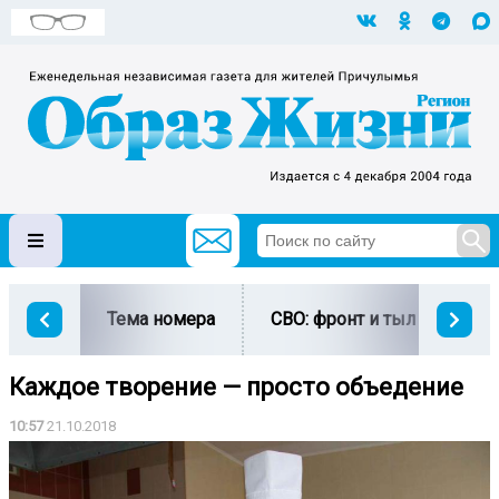
Тема номера
СВО: фронт и тыл
Ми
Каждое творение — просто объедение
10:57
21.10.2018