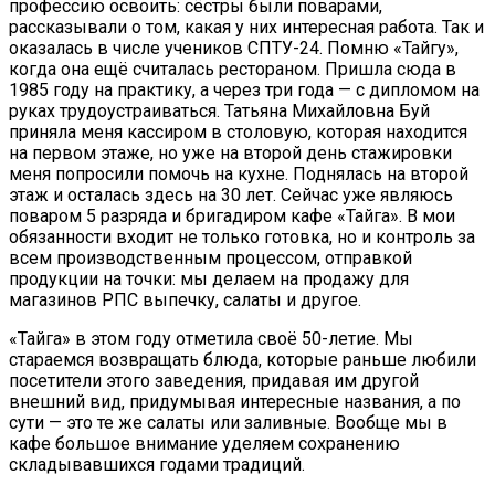
профессию освоить: сёстры были поварами,
рассказывали о том, какая у них интересная работа. Так и
оказалась в числе учеников СПТУ-24. Помню «Тайгу»,
когда она ещё считалась рестораном. Пришла сюда в
1985 году на практику, а через три года — с дипломом на
руках трудоустраиваться. Татьяна Михайловна Буй
приняла меня кассиром в столовую, которая находится
на первом этаже, но уже на второй день стажировки
меня попросили помочь на кухне. Поднялась на второй
этаж и осталась здесь на 30 лет. Сейчас уже являюсь
поваром 5 разряда и бригадиром кафе «Тайга». В мои
обязанности входит не только готовка, но и контроль за
всем производственным процессом, отправкой
продукции на точки: мы делаем на продажу для
магазинов РПС выпечку, салаты и другое.
«Тайга» в этом году отметила своё 50-летие. Мы
стараемся возвращать блюда, которые раньше любили
посетители этого заведения, придавая им другой
внешний вид, придумывая интересные названия, а по
сути — это те же салаты или заливные. Вообще мы в
кафе большое внимание уделяем сохранению
складывавшихся годами традиций.