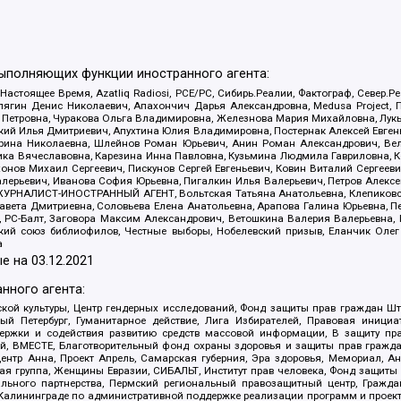
выполняющих функции иностранного агента:
 Настоящее Время, Azatliq Radiosi, PCE/PC, Сибирь.Реалии, Фактограф, Север
ягин Денис Николаевич, Апахончич Дарья Александровна, Medusa Project, П
етровна, Чуракова Ольга Владимировна, Железнова Мария Михайловна, Лукьян
й Илья Дмитриевич, Апухтина Юлия Владимировна, Постернак Алексей Евгеньев
рина Николаевна, Шлейнов Роман Юрьевич, Анин Роман Александрович, Вел
оника Вячеславовна, Карезина Инна Павловна, Кузьмина Людмила Гавриловна
ов Михаил Сергеевич, Пискунов Сергей Евгеньевич, Ковин Виталий Сергеевич
алерьевич, Иванова София Юрьевна, Пигалкин Илья Валерьевич, Петров Алексе
а, ЖУРНАЛИСТ-ИНОСТРАННЫЙ АГЕНТ, Вольтская Татьяна Анатольевна, Клепиков
авета Дмитриевна, Соловьева Елена Анатольевна, Арапова Галина Юрьевна, П
иа, РС-Балт, Заговора Максим Александрович, Ветошкина Валерия Валерьевна
ский союз библиофилов, Честные выборы, Нобелевский призыв, Еланчик Олег
а
е на
03.12.2021
нного агента:
ой культуры, Центр гендерных исследований, Фонд защиты прав граждан Шта
 Петербург, Гуманитарное действие, Лига Избирателей, Правовая инициат
держки и содействия развитию средств массовой информации, В защиту п
ий, ВМЕСТЕ, Благотворительный фонд охраны здоровья и защиты прав граж
, центр Анна, Проект Апрель, Самарская губерния, Эра здоровья, Мемориал,
я группа, Женщины Евразии, СИБАЛЬТ, Институт прав человека, Фонд защиты 
льного партнерства, Пермский региональный правозащитный центр, Граждан
лининграде по административной поддержке реализации программ и проекто