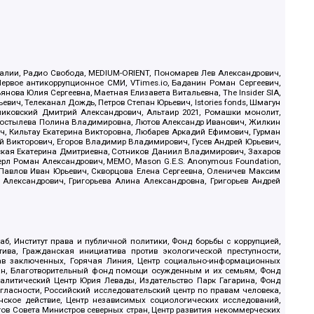
.Реалии, Радио Свобода, MEDIUM-ORIENT, Пономарев Лев Александрович,
ервое антикоррупционное СМИ, VTimes.io, Баданин Роман Сергеевич,
ова Юлия Сергеевна, Маетная Елизавета Витальевна, The Insider SIA,
ич, Телеканал Дождь, Петров Степан Юрьевич, Istories fonds, Шмагун
иковский Дмитрий Александрович, Альтаир 2021, Ромашки монолит,
, Костылева Полина Владимировна, Лютов Александр Иванович, Жилкин
, Кильтау Екатерина Викторовна, Любарев Аркадий Ефимович, Гурман
й Викторович, Егоров Владимир Владимирович, Гусев Андрей Юрьевич,
ская Екатерина Дмитриевна, Сотников Даниил Владимирович, Захаров
ерл Роман Александрович, МЕМО, Mason G.E.S. Anonymous Foundation,
, Павлов Иван Юрьевич, Скворцова Елена Сергеевна, Оленичев Максим
 Александрович, Григорьева Алина Александровна, Григорьев Андрей
б, Институт права и публичной политики, Фонд борьбы с коррупцией,
ива, Гражданская инициатива против экологической преступности,
рав заключенных, Горячая Линия, Центр социально-информационных
дан, Благотворительный фонд помощи осужденным и их семьям, Фонд
 Аналитический Центр Юрия Левады, Издательство Парк Гагарина, Фонд
гласности, Российский исследовательский центр по правам человека,
ское действие, Центр независимых социологических исследований,
в Совета Министров северных стран, Центр развития некоммерческих