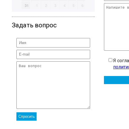
31
1
2
3
4
5
6
Задать вопрос
Я согл
полити