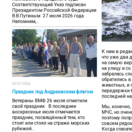
Соответствующий Указ подписан
Президентом Российской Федерации
В.В.Путиным 27 июля 2026 года.
Напомним,...
К нам в реда
что уже два 
на самую вер
на улицу и с
забралась сл
обратились в 
30.07.2026
животных, и 
передержки б
Праздник под Андреевским флагом
последней н
Ветераны ВМФ 26 июля отметили
свой праздник В последнее
Мы, конечно,
воскресенье июля отмечается
МЧС, но очен
праздник, посвящённый тем, кто
поэтому попр
стоит или стоял на страже морских
совсем рядом
рубежей...
Когда спасат