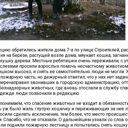
кцию обратились жители дома 7-а по улице Строителей, ра
дня на берёзе, растущей возле дома, мяукает кошка, загна
20.09.2017
хушку дерева. Местные ребятишки очень переживали, с у
Посмотреть...
о слезами просили взрослых помочь несчастному животном
ишком высоко, и снять её самостоятельно люди не могли.
пожарную часть, но дежурный ответил, что у них нет задач
перенаправил звонивших в городскую администрацию, отт
езнадзорных животных, где вновь отослали в службу спас
адежде люди позвонили в редакцию.
 понимаем, что спасение животных не входит в обязанност
ь уж было жаль глупую кошечку и переживающих за неё 
осили сделать исключение, тем более, что место происшес
. Спасибо, что не отказали. О дальнейшем узнали со слов 
ели подняли пожарную лестницу и попытались снять кошку с