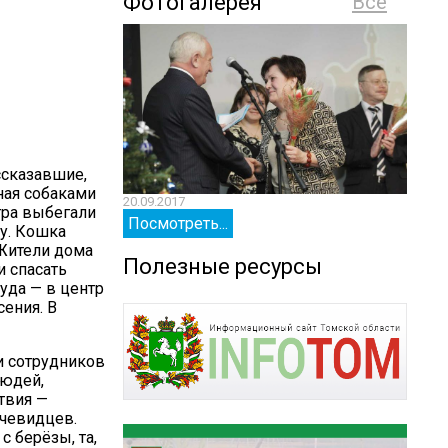
Фотогалерея
Все
ссказавшие,
нная собаками
20.09.2017
20.09.
тра выбегали
Посмотреть...
Посм
у. Кошка
 Жители дома
Полезные ресурсы
и спасать
уда — в центр
ения. В
и сотрудников
людей,
твия —
очевидцев.
 берёзы, та,