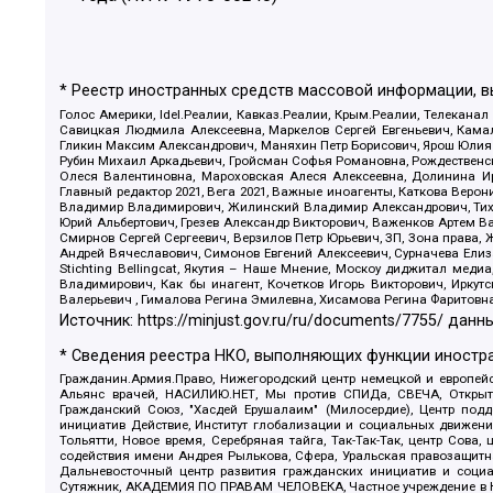
* Реестр иностранных средств массовой информации, 
Голос Америки, Idel.Реалии, Кавказ.Реалии, Крым.Реалии, Телеканал
Савицкая Людмила Алексеевна, Маркелов Сергей Евгеньевич, Камал
Гликин Максим Александрович, Маняхин Петр Борисович, Ярош Юлия П
Рубин Михаил Аркадьевич, Гройсман Софья Романовна, Рождественски
Олеся Валентиновна, Мароховская Алеся Алексеевна, Долинина И
Главный редактор 2021, Вега 2021, Важные иноагенты, Каткова Вер
Владимир Владимирович, Жилинский Владимир Александрович, Тихон
Юрий Альбертович, Грезев Александр Викторович, Важенков Артем В
Смирнов Сергей Сергеевич, Верзилов Петр Юрьевич, ЗП, Зона прав
Андрей Вячеславович, Симонов Евгений Алексеевич, Сурначева Елиз
Stichting Bellingcat, Якутия – Наше Мнение, Москоу диджитал мед
Владимирович, Как бы инагент, Кочетков Игорь Викторович, Иркут
Валерьевич , Гималова Регина Эмилевна, Хисамова Регина Фаритовн
Источник:
https://minjust.gov.ru/ru/documents/7755/
данны
* Сведения реестра НКО, выполняющих функции иностра
Гражданин.Армия.Право, Нижегородский центр немецкой и европейск
Альянс врачей, НАСИЛИЮ.НЕТ, Мы против СПИДа, СВЕЧА, Открытый
Гражданский Союз, "Хасдей Ерушалаим" (Милосердие), Центр под
инициатив Действие, Институт глобализации и социальных движен
Тольятти, Новое время, Серебряная тайга, Так-Так-Так, центр Сова
содействия имени Андрея Рылькова, Сфера, Уральская правозащитна
Дальневосточный центр развития гражданских инициатив и социа
Сутяжник, АКАДЕМИЯ ПО ПРАВАМ ЧЕЛОВЕКА, Частное учреждение в Ка