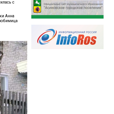
илась с
ки Анна
 любимица