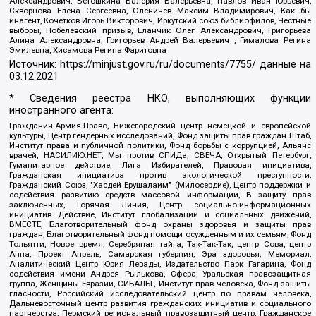
Александрович, Ветошкина Валерия Валерьевна, Павлов Иван Юрьевич,
Скворцова Елена Сергеевна, Оленичев Максим Владимирович, Как бы
инагент, Кочетков Игорь Викторович, Иркутский союз библиофилов, Честные
выборы, Нобелевский призыв, Еланчик Олег Александрович, Григорьева
Алина Александровна, Григорьев Андрей Валерьевич , Гималова Регина
Эмилевна, Хисамова Регина Фаритовна
Источник:
https://minjust.gov.ru/ru/documents/7755/
данные на
03.12.2021
* Сведения реестра НКО, выполняющих функции
иностранного агента:
Гражданин.Армия.Право, Нижегородский центр немецкой и европейской
культуры, Центр гендерных исследований, Фонд защиты прав граждан Штаб,
Институт права и публичной политики, Фонд борьбы с коррупцией, Альянс
врачей, НАСИЛИЮ.НЕТ, Мы против СПИДа, СВЕЧА, Открытый Петербург,
Гуманитарное действие, Лига Избирателей, Правовая инициатива,
Гражданская инициатива против экологической преступности,
Гражданский Союз, "Хасдей Ерушалаим" (Милосердие), Центр поддержки и
содействия развитию средств массовой информации, В защиту прав
заключенных, Горячая Линия, Центр социально-информационных
инициатив Действие, Институт глобализации и социальных движений,
ВМЕСТЕ, Благотворительный фонд охраны здоровья и защиты прав
граждан, Благотворительный фонд помощи осужденным и их семьям, Фонд
Тольятти, Новое время, Серебряная тайга, Так-Так-Так, центр Сова, центр
Анна, Проект Апрель, Самарская губерния, Эра здоровья, Мемориал,
Аналитический Центр Юрия Левады, Издательство Парк Гагарина, Фонд
содействия имени Андрея Рылькова, Сфера, Уральская правозащитная
группа, Женщины Евразии, СИБАЛЬТ, Институт прав человека, Фонд защиты
гласности, Российский исследовательский центр по правам человека,
Дальневосточный центр развития гражданских инициатив и социального
партнерства, Пермский региональный правозащитный центр, Гражданское