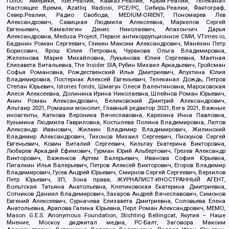
Голос Америки, Idel.Реалии, Кавказ.Реалии, Крым.Реалии, Телеканал
Настоящее Время, Azatliq Radiosi, PCE/PC, Сибирь.Реалии, Фактограф,
Север.Реалии, Радио Свобода, MEDIUM-ORIENT, Пономарев Лев
Александрович, Савицкая Людмила Алексеевна, Маркелов Сергей
Евгеньевич, Камалягин Денис Николаевич, Апахончич Дарья
Александровна, Medusa Project, Первое антикоррупционное СМИ, VTimes.io,
Баданин Роман Сергеевич, Гликин Максим Александрович, Маняхин Петр
Борисович, Ярош Юлия Петровна, Чуракова Ольга Владимировна,
Железнова Мария Михайловна, Лукьянова Юлия Сергеевна, Маетная
Елизавета Витальевна, The Insider SIA, Рубин Михаил Аркадьевич, Гройсман
Софья Романовна, Рождественский Илья Дмитриевич, Апухтина Юлия
Владимировна, Постернак Алексей Евгеньевич, Телеканал Дождь, Петров
Степан Юрьевич, Istories fonds, Шмагун Олеся Валентиновна, Мароховская
Алеся Алексеевна, Долинина Ирина Николаевна, Шлейнов Роман Юрьевич,
Анин Роман Александрович, Великовский Дмитрий Александрович,
Альтаир 2021, Ромашки монолит, Главный редактор 2021, Вега 2021, Важные
иноагенты, Каткова Вероника Вячеславовна, Карезина Инна Павловна,
Кузьмина Людмила Гавриловна, Костылева Полина Владимировна, Лютов
Александр Иванович, Жилкин Владимир Владимирович, Жилинский
Владимир Александрович, Тихонов Михаил Сергеевич, Пискунов Сергей
Евгеньевич, Ковин Виталий Сергеевич, Кильтау Екатерина Викторовна,
Любарев Аркадий Ефимович, Гурман Юрий Альбертович, Грезев Александр
Викторович, Важенков Артем Валерьевич, Иванова София Юрьевна,
Пигалкин Илья Валерьевич, Петров Алексей Викторович, Егоров Владимир
Владимирович, Гусев Андрей Юрьевич, Смирнов Сергей Сергеевич, Верзилов
Петр Юрьевич, ЗП, Зона права, ЖУРНАЛИСТ-ИНОСТРАННЫЙ АГЕНТ,
Вольтская Татьяна Анатольевна, Клепиковская Екатерина Дмитриевна,
Сотников Даниил Владимирович, Захаров Андрей Вячеславович, Симонов
Евгений Алексеевич, Сурначева Елизавета Дмитриевна, Соловьева Елена
Анатольевна, Арапова Галина Юрьевна, Перл Роман Александрович, МЕМО,
Mason G.E.S. Anonymous Foundation, Stichting Bellingcat, Якутия – Наше
Мнение, Москоу диджитал медиа, РС-Балт, Заговора Максим