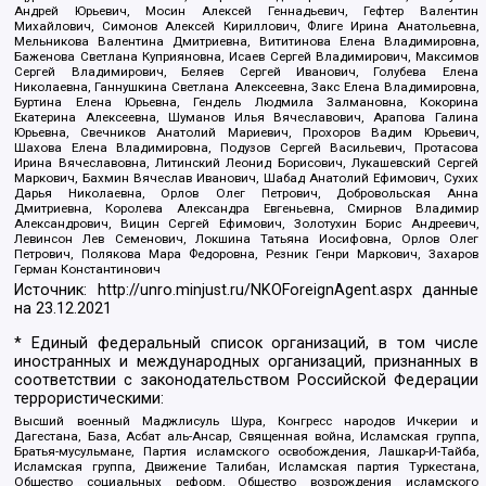
Андрей Юрьевич, Мосин Алексей Геннадьевич, Гефтер Валентин
Михайлович, Симонов Алексей Кириллович, Флиге Ирина Анатольевна,
Мельникова Валентина Дмитриевна, Вититинова Елена Владимировна,
Баженова Светлана Куприяновна, Исаев Сергей Владимирович, Максимов
Сергей Владимирович, Беляев Сергей Иванович, Голубева Елена
Николаевна, Ганнушкина Светлана Алексеевна, Закс Елена Владимировна,
Буртина Елена Юрьевна, Гендель Людмила Залмановна, Кокорина
Екатерина Алексеевна, Шуманов Илья Вячеславович, Арапова Галина
Юрьевна, Свечников Анатолий Мариевич, Прохоров Вадим Юрьевич,
Шахова Елена Владимировна, Подузов Сергей Васильевич, Протасова
Ирина Вячеславовна, Литинский Леонид Борисович, Лукашевский Сергей
Маркович, Бахмин Вячеслав Иванович, Шабад Анатолий Ефимович, Сухих
Дарья Николаевна, Орлов Олег Петрович, Добровольская Анна
Дмитриевна, Королева Александра Евгеньевна, Смирнов Владимир
Александрович, Вицин Сергей Ефимович, Золотухин Борис Андреевич,
Левинсон Лев Семенович, Локшина Татьяна Иосифовна, Орлов Олег
Петрович, Полякова Мара Федоровна, Резник Генри Маркович, Захаров
Герман Константинович
Источник:
http://unro.minjust.ru/NKOForeignAgent.aspx
данные
на
23.12.2021
* Единый федеральный список организаций, в том числе
иностранных и международных организаций, признанных в
соответствии с законодательством Российской Федерации
террористическими:
Высший военный Маджлисуль Шура, Конгресс народов Ичкерии и
Дагестана, База, Асбат аль-Ансар, Священная война, Исламская группа,
Братья-мусульмане, Партия исламского освобождения, Лашкар-И-Тайба,
Исламская группа, Движение Талибан, Исламская партия Туркестана,
Общество социальных реформ, Общество возрождения исламского