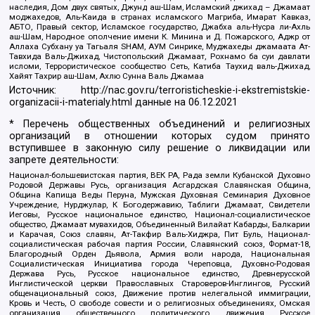
наследия, Дом двух святых, Джунд аш-Шам, Исламский джихад – Джамаат
моджахедов, Аль-Каида в странах исламского Магриба, Имарат Кавказ,
АБТО, Правый сектор, Исламское государство, Джабха аль-Нусра ли-Ахль
аш-Шам, Народное ополчение имени К. Минина и Д. Пожарского, Аджр от
Аллаха Субхану уа Тагьаля SHAM, АУМ Синрике, Муджахеды джамаата Ат-
Тавхида Валь-Джихад, Чистопольский Джамаат, Рохнамо ба суи давлати
исломи, Террористическое сообщество Сеть, Катиба Таухид валь-Джихад,
Хайят Тахрир аш-Шам, Ахлю Сунна Валь Джамаа
Источник:
http://nac.gov.ru/terroristicheskie-i-ekstremistskie-
organizacii-i-materialy.html
данные на
06.12.2021
* Перечень общественных объединений и религиозных
организаций в отношении которых судом принято
вступившее в законную силу решение о ликвидации или
запрете деятельности:
Национал-большевистская партия, ВЕК РА, Рада земли Кубанской Духовно
Родовой Державы Русь, организация Асгардская Славянская Община,
Община Капища Веды Перуна, Мужская Духовная Семинария Духовное
Учреждение, Нурджулар, К Богодержавию, Таблиги Джамаат, Свидетели
Иеговы, Русское национальное единство, Национал-социалистическое
общество, Джамаат мувахидов, Объединенный Вилайат Кабарды, Балкарии
и Карачая, Союз славян, Ат-Такфир Валь-Хиджра, Пит Буль, Национал-
социалистическая рабочая партия России, Славянский союз, Формат-18,
Благородный Орден Дьявола, Армия воли народа, Национальная
Социалистическая Инициатива города Череповца, Духовно-Родовая
Держава Русь, Русское национальное единство, Древнерусской
Инглистической церкви Православных Староверов-Инглингов, Русский
общенациональный союз, Движение против нелегальной иммиграции,
Кровь и Честь, О свободе совести и о религиозных объединениях, Омская
организация общественного политического движения Русское