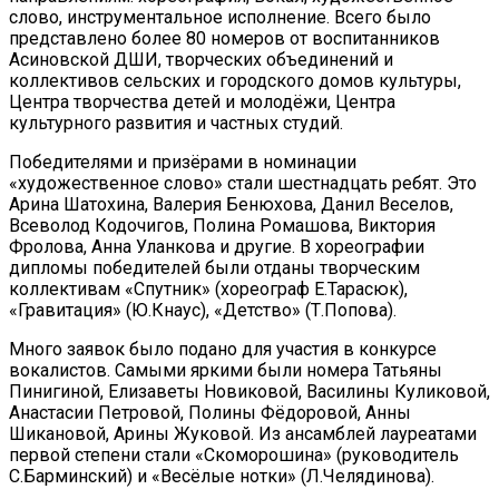
слово, инструментальное исполнение. Всего было
представлено более 80 номеров от воспитанников
Асиновской ДШИ, творческих объединений и
коллективов сельских и городского домов культуры,
Центра творчества детей и молодёжи, Центра
культурного развития и частных студий.
Победителями и призёрами в номинации
«художественное слово» стали шестнадцать ребят. Это
Арина Шатохина, Валерия Бенюхова, Данил Веселов,
Всеволод Кодочигов, Полина Ромашова, Виктория
Фролова, Анна Уланкова и другие. В хореографии
дипломы победителей были отданы творческим
коллективам «Спутник» (хореограф Е.Тарасюк),
«Гравитация» (Ю.Кнаус), «Детство» (Т.Попова).
Много заявок было подано для участия в конкурсе
вокалистов. Самыми яркими были номера Татьяны
Пинигиной, Елизаветы Новиковой, Василины Куликовой,
Анастасии Петровой, Полины Фёдоровой, Анны
Шикановой, Арины Жуковой. Из ансамблей лауреатами
первой степени стали «Скоморошина» (руководитель
С.Барминский) и «Весёлые нотки» (Л.Челядинова).