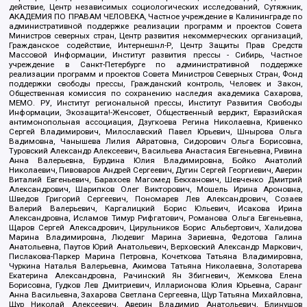
действие, Центр независимых социологических исследований, Сутяжник,
АКАДЕМИЯ ПО ПРАВАМ ЧЕЛОВЕКА, Частное учреждение в Калининграде по
административной поддержке реализации программ и проектов Совета
Министров северных стран, Центр развития некоммерческих организаций,
Гражданское содействие, Интернешнл-Р, Центр Защиты Прав Средств
Массовой Информации, Институт развития прессы - Сибирь, Частное
учреждение в Санкт-Петербурге по административной поддержке
реализации программ и проектов Совета Министров Северных Стран, Фонд
поддержки свободы прессы, Гражданский контроль, Человек и Закон,
Общественная комиссия по сохранению наследия академика Сахарова,
МЕМО. РУ, Институт региональной прессы, Институт Развития Свободы
Информации, Экозащита!-Женсовет, Общественный вердикт, Евразийская
антимонопольная ассоциация, Дзугкоева Регина Николаевна, Кривенко
Сергей Владимирович, Милославский Павел Юрьевич, Шнырова Ольга
Вадимовна, Чанышева Лилия Айратовна, Сидорович Ольга Борисовна,
Туровский Александр Алексеевич, Васильева Анастасия Евгеньевна, Ривина
Анна Валерьевна, Бурдина Юлия Владимировна, Бойко Анатолий
Николаевич, Пивоваров Андрей Сергеевич, Дугин Сергей Георгиевич, Аверин
Виталий Евгеньевич, Барахоев Магомед Бекханович, Шевченко Дмитрий
Александрович, Шарипков Олег Викторович, Мошель Ирина Ароновна,
Шведов Григорий Сергеевич, Пономарев Лев Александрович, Созаев
Валерий Валерьевич, Каргалицкий Борис Юльевич, Исакова Ирина
Александровна, Исламов Тимур Рифгатович, Романова Ольга Евгеньевна,
Щаров Сергей Алексадрович, Цирульников Борис Альбертович, Халидова
Марина Владимировна, Людевиг Марина Зариевна, Федотова Галина
Анатольевна, Паутов Юрий Анатольевич, Верховский Александр Маркович,
Пислакова-Паркер Марина Петровна, Кочеткова Татьяна Владимировна,
Чуркина Наталья Валерьевна, Акимова Татьяна Николаевна, Золотарева
Екатерина Александровна, Рачинский Ян Збигневич, Жемкова Елена
Борисовна, Гудков Лев Дмитриевич, Илларионова Юлия Юрьевна, Саранг
Анна Васильевна, Захарова Светлана Сергеевна, Щур Татьяна Михайловна,
Щур Николай Алексеевич, Аверин Владимир Анатольевич, Блинушов