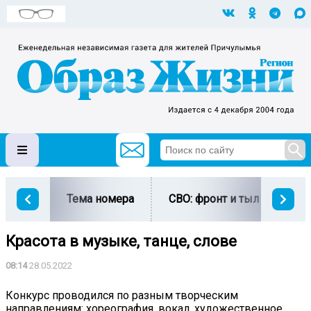
Тема номера
СВО: фронт и тыл
Ми
Красота в музыке, танце, слове
08:14
28.05.2022
Конкурс проводился по разным творческим
направлениям: хореография, вокал, художественное