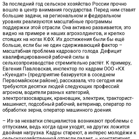
За последний год сельское хозяйство России прочно
вошло в центр внимания государства. Перед ним ставят
большие задачи, на региональном и федеральном
уровнях реализуются масштабные программы
поддержки этой отрасли. Она активно развивается, это
видно на примере и наших агрохолдингов, и крепко
стоящих на ногах КФХ. Их достижения были бы ещё
больше, если бы не один сдерживающий фактор –
масштабная проблема кадрового голода. Дефицит
квалифицированной рабочей силы в
сельхозпроизводстве стремительно растёт. К примеру,
Евгения Павловская, инспектор по кадрам ООО «КХ
«Куендат» (предприятие базируется в соседнем
Первомайском районе), рассказала, что сегодня им
требуются десятки людей следующих профессий:
агроном, водители разных категорий,
электрогазосварщик, крановщик, электрик, тракторист-
машинист, подсобный рабочий, ветеринар, оператор по
обработке зерна, оператор машинного доения.
– Из-за нехватки специалистов возникают проблемы с
отпусками, ведь когда одни уходят, на других ложится
двойная нагрузка. Кадры стареют, а интерес молодёжи к
сельскохозяйственной отрасли падает, – констатирует