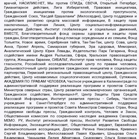
врачей, НАСИЛИЮ.НЕТ, Мы против СПИДа, СВЕЧА, Открытый Петербург,
Гуманитарное действие, Лига Избирателей, Правовая инициатива,
Гражданская инициатива против экологической преступности,
Гражданский Союз, "Хасдей Ерушалаим" (Милосердие), Центр поддержки и
содействия развитию средств массовой информации, В защиту прав
заключенных, Горячая Линия, Центр социально-информационных
инициатив Действие, Институт глобализации и социальных движений,
ВМЕСТЕ, Благотворительный фонд охраны здоровья и защиты прав
граждан, Благотворительный фонд помощи осужденным и их семьям, Фонд
Тольятти, Новое время, Серебряная тайга, Так-Так-Так, центр Сова, центр
Анна, Проект Апрель, Самарская губерния, Эра здоровья, Мемориал,
Аналитический Центр Юрия Левады, Издательство Парк Гагарина, Фонд
содействия имени Андрея Рылькова, Сфера, Уральская правозащитная
группа, Женщины Евразии, СИБАЛЬТ, Институт прав человека, Фонд защиты
гласности, Российский исследовательский центр по правам человека,
Дальневосточный центр развития гражданских инициатив и социального
партнерства, Пермский региональный правозащитный центр, Гражданское
действие, Центр независимых социологических исследований, Сутяжник,
АКАДЕМИЯ ПО ПРАВАМ ЧЕЛОВЕКА, Частное учреждение в Калининграде по
административной поддержке реализации программ и проектов Совета
Министров северных стран, Центр развития некоммерческих организаций,
Гражданское содействие, Интернешнл-Р, Центр Защиты Прав Средств
Массовой Информации, Институт развития прессы - Сибирь, Частное
учреждение в Санкт-Петербурге по административной поддержке
реализации программ и проектов Совета Министров Северных Стран, Фонд
поддержки свободы прессы, Гражданский контроль, Человек и Закон,
Общественная комиссия по сохранению наследия академика Сахарова,
МЕМО. РУ, Институт региональной прессы, Институт Развития Свободы
Информации, Экозащита!-Женсовет, Общественный вердикт, Евразийская
антимонопольная ассоциация, Дзугкоева Регина Николаевна, Кривенко
Сергей Владимирович, Милославский Павел Юрьевич, Шнырова Ольга
Вадимовна, Чанышева Лилия Айратовна, Сидорович Ольга Борисовна,