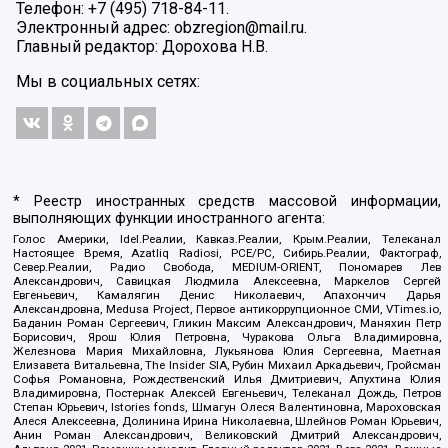
Телефон: +7 (495) 718-84-11.
Электронный адрес: obzregion@mail.ru.
Главный редактор: Дорохова Н.В.
Мы в социальных сетях:
* Реестр иностранных средств массовой информации,
выполняющих функции иностранного агента:
Голос Америки, Idel.Реалии, Кавказ.Реалии, Крым.Реалии, Телеканал
Настоящее Время, Azatliq Radiosi, PCE/PC, Сибирь.Реалии, Фактограф,
Север.Реалии, Радио Свобода, MEDIUM-ORIENT, Пономарев Лев
Александрович, Савицкая Людмила Алексеевна, Маркелов Сергей
Евгеньевич, Камалягин Денис Николаевич, Апахончич Дарья
Александровна, Medusa Project, Первое антикоррупционное СМИ, VTimes.io,
Баданин Роман Сергеевич, Гликин Максим Александрович, Маняхин Петр
Борисович, Ярош Юлия Петровна, Чуракова Ольга Владимировна,
Железнова Мария Михайловна, Лукьянова Юлия Сергеевна, Маетная
Елизавета Витальевна, The Insider SIA, Рубин Михаил Аркадьевич, Гройсман
Софья Романовна, Рождественский Илья Дмитриевич, Апухтина Юлия
Владимировна, Постернак Алексей Евгеньевич, Телеканал Дождь, Петров
Степан Юрьевич, Istories fonds, Шмагун Олеся Валентиновна, Мароховская
Алеся Алексеевна, Долинина Ирина Николаевна, Шлейнов Роман Юрьевич,
Анин Роман Александрович, Великовский Дмитрий Александрович,