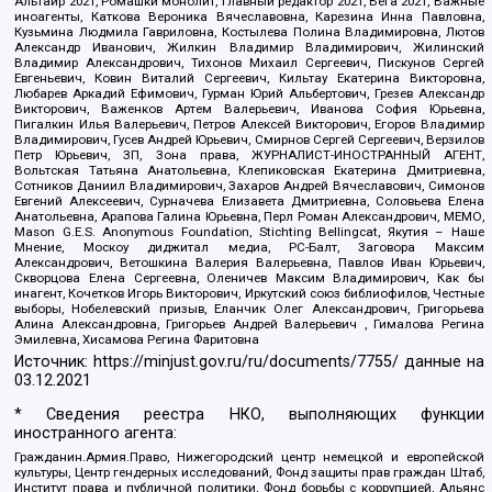
Альтаир 2021, Ромашки монолит, Главный редактор 2021, Вега 2021, Важные
иноагенты, Каткова Вероника Вячеславовна, Карезина Инна Павловна,
Кузьмина Людмила Гавриловна, Костылева Полина Владимировна, Лютов
Александр Иванович, Жилкин Владимир Владимирович, Жилинский
Владимир Александрович, Тихонов Михаил Сергеевич, Пискунов Сергей
Евгеньевич, Ковин Виталий Сергеевич, Кильтау Екатерина Викторовна,
Любарев Аркадий Ефимович, Гурман Юрий Альбертович, Грезев Александр
Викторович, Важенков Артем Валерьевич, Иванова София Юрьевна,
Пигалкин Илья Валерьевич, Петров Алексей Викторович, Егоров Владимир
Владимирович, Гусев Андрей Юрьевич, Смирнов Сергей Сергеевич, Верзилов
Петр Юрьевич, ЗП, Зона права, ЖУРНАЛИСТ-ИНОСТРАННЫЙ АГЕНТ,
Вольтская Татьяна Анатольевна, Клепиковская Екатерина Дмитриевна,
Сотников Даниил Владимирович, Захаров Андрей Вячеславович, Симонов
Евгений Алексеевич, Сурначева Елизавета Дмитриевна, Соловьева Елена
Анатольевна, Арапова Галина Юрьевна, Перл Роман Александрович, МЕМО,
Mason G.E.S. Anonymous Foundation, Stichting Bellingcat, Якутия – Наше
Мнение, Москоу диджитал медиа, РС-Балт, Заговора Максим
Александрович, Ветошкина Валерия Валерьевна, Павлов Иван Юрьевич,
Скворцова Елена Сергеевна, Оленичев Максим Владимирович, Как бы
инагент, Кочетков Игорь Викторович, Иркутский союз библиофилов, Честные
выборы, Нобелевский призыв, Еланчик Олег Александрович, Григорьева
Алина Александровна, Григорьев Андрей Валерьевич , Гималова Регина
Эмилевна, Хисамова Регина Фаритовна
Источник:
https://minjust.gov.ru/ru/documents/7755/
данные на
03.12.2021
* Сведения реестра НКО, выполняющих функции
иностранного агента:
Гражданин.Армия.Право, Нижегородский центр немецкой и европейской
культуры, Центр гендерных исследований, Фонд защиты прав граждан Штаб,
Институт права и публичной политики, Фонд борьбы с коррупцией, Альянс