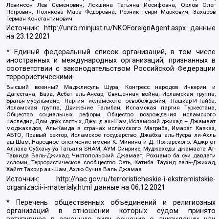
Левинсон Лев Семенович, Локшина Татьяна Иосифовна, Орлов Олег
Петрович, Полякова Мара Федоровна, Резник Генри Маркович, Захаров
Герман Константинович
Источник:
http://unro.minjust.ru/NKOForeignAgent.aspx
данные
на
23.12.2021
* Единый федеральный список организаций, в том числе
иностранных и международных организаций, признанных в
соответствии с законодательством Российской Федерации
террористическими:
Высший военный Маджлисуль Шура, Конгресс народов Ичкерии и
Дагестана, База, Асбат аль-Ансар, Священная война, Исламская группа,
Братья-мусульмане, Партия исламского освобождения, Лашкар-И-Тайба,
Исламская группа, Движение Талибан, Исламская партия Туркестана,
Общество социальных реформ, Общество возрождения исламского
наследия, Дом двух святых, Джунд аш-Шам, Исламский джихад – Джамаат
моджахедов, Аль-Каида в странах исламского Магриба, Имарат Кавказ,
АБТО, Правый сектор, Исламское государство, Джабха аль-Нусра ли-Ахль
аш-Шам, Народное ополчение имени К. Минина и Д. Пожарского, Аджр от
Аллаха Субхану уа Тагьаля SHAM, АУМ Синрике, Муджахеды джамаата Ат-
Тавхида Валь-Джихад, Чистопольский Джамаат, Рохнамо ба суи давлати
исломи, Террористическое сообщество Сеть, Катиба Таухид валь-Джихад,
Хайят Тахрир аш-Шам, Ахлю Сунна Валь Джамаа
Источник:
http://nac.gov.ru/terroristicheskie-i-ekstremistskie-
organizacii-i-materialy.html
данные на
06.12.2021
* Перечень общественных объединений и религиозных
организаций в отношении которых судом принято