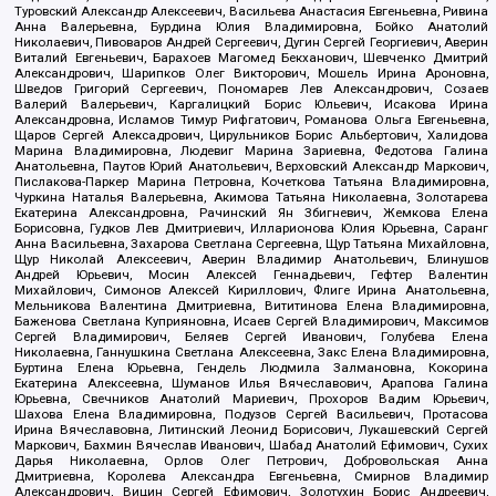
Туровский Александр Алексеевич, Васильева Анастасия Евгеньевна, Ривина
Анна Валерьевна, Бурдина Юлия Владимировна, Бойко Анатолий
Николаевич, Пивоваров Андрей Сергеевич, Дугин Сергей Георгиевич, Аверин
Виталий Евгеньевич, Барахоев Магомед Бекханович, Шевченко Дмитрий
Александрович, Шарипков Олег Викторович, Мошель Ирина Ароновна,
Шведов Григорий Сергеевич, Пономарев Лев Александрович, Созаев
Валерий Валерьевич, Каргалицкий Борис Юльевич, Исакова Ирина
Александровна, Исламов Тимур Рифгатович, Романова Ольга Евгеньевна,
Щаров Сергей Алексадрович, Цирульников Борис Альбертович, Халидова
Марина Владимировна, Людевиг Марина Зариевна, Федотова Галина
Анатольевна, Паутов Юрий Анатольевич, Верховский Александр Маркович,
Пислакова-Паркер Марина Петровна, Кочеткова Татьяна Владимировна,
Чуркина Наталья Валерьевна, Акимова Татьяна Николаевна, Золотарева
Екатерина Александровна, Рачинский Ян Збигневич, Жемкова Елена
Борисовна, Гудков Лев Дмитриевич, Илларионова Юлия Юрьевна, Саранг
Анна Васильевна, Захарова Светлана Сергеевна, Щур Татьяна Михайловна,
Щур Николай Алексеевич, Аверин Владимир Анатольевич, Блинушов
Андрей Юрьевич, Мосин Алексей Геннадьевич, Гефтер Валентин
Михайлович, Симонов Алексей Кириллович, Флиге Ирина Анатольевна,
Мельникова Валентина Дмитриевна, Вититинова Елена Владимировна,
Баженова Светлана Куприяновна, Исаев Сергей Владимирович, Максимов
Сергей Владимирович, Беляев Сергей Иванович, Голубева Елена
Николаевна, Ганнушкина Светлана Алексеевна, Закс Елена Владимировна,
Буртина Елена Юрьевна, Гендель Людмила Залмановна, Кокорина
Екатерина Алексеевна, Шуманов Илья Вячеславович, Арапова Галина
Юрьевна, Свечников Анатолий Мариевич, Прохоров Вадим Юрьевич,
Шахова Елена Владимировна, Подузов Сергей Васильевич, Протасова
Ирина Вячеславовна, Литинский Леонид Борисович, Лукашевский Сергей
Маркович, Бахмин Вячеслав Иванович, Шабад Анатолий Ефимович, Сухих
Дарья Николаевна, Орлов Олег Петрович, Добровольская Анна
Дмитриевна, Королева Александра Евгеньевна, Смирнов Владимир
Александрович, Вицин Сергей Ефимович, Золотухин Борис Андреевич,