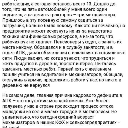
работающих, а сегодня осталось всего 13. Дошло до
того, что на пять автомобилей у меня всего один
водитель, а на девять тракторов – три механизатора.
Пришлось в эту посевную самому садиться за
погрузчик, больше было некому. Как это ни печально, но
предприятие может исчезнуть не из-за недостатка
техники или финансовых ресурсов, а из-за того, что
рабочих рук не хватает. Пенсионеры уходят, а занять их
места некому. Обращался и в службу занятости, и в
отдел АПК, давал объявления о вакансиях в социальные
сети. Люди звонят, но когда узнают, что трудиться и
жить придётся в деревне, теряют интерес. Пытались
заманить местных ребят. Парней пять с желанием
пошли учиться на водителей и механизаторов, обещали,
отслужив в армии, продолжить работу у нас, но никто в
деревню не вернулся.
На самом деле, главная причина кадрового дефицита в
АПК – это отсутствие молодой смены. Уже более
полувека у нас в стране происходит процесс оттока
молодёжи из сёл и малых городов в мегаполисы. Не
удивительно, что сегодня средний возраст
механизаторов в наших КФХ и сельхозпредприятиях –
54 года!