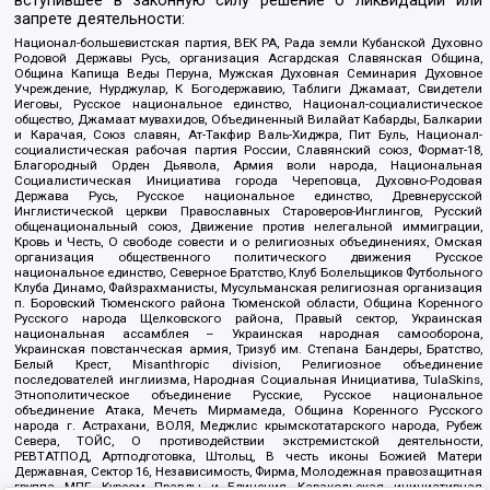
вступившее в законную силу решение о ликвидации или
запрете деятельности:
Национал-большевистская партия, ВЕК РА, Рада земли Кубанской Духовно
Родовой Державы Русь, организация Асгардская Славянская Община,
Община Капища Веды Перуна, Мужская Духовная Семинария Духовное
Учреждение, Нурджулар, К Богодержавию, Таблиги Джамаат, Свидетели
Иеговы, Русское национальное единство, Национал-социалистическое
общество, Джамаат мувахидов, Объединенный Вилайат Кабарды, Балкарии
и Карачая, Союз славян, Ат-Такфир Валь-Хиджра, Пит Буль, Национал-
социалистическая рабочая партия России, Славянский союз, Формат-18,
Благородный Орден Дьявола, Армия воли народа, Национальная
Социалистическая Инициатива города Череповца, Духовно-Родовая
Держава Русь, Русское национальное единство, Древнерусской
Инглистической церкви Православных Староверов-Инглингов, Русский
общенациональный союз, Движение против нелегальной иммиграции,
Кровь и Честь, О свободе совести и о религиозных объединениях, Омская
организация общественного политического движения Русское
национальное единство, Северное Братство, Клуб Болельщиков Футбольного
Клуба Динамо, Файзрахманисты, Мусульманская религиозная организация
п. Боровский Тюменского района Тюменской области, Община Коренного
Русского народа Щелковского района, Правый сектор, Украинская
национальная ассамблея – Украинская народная самооборона,
Украинская повстанческая армия, Тризуб им. Степана Бандеры, Братство,
Белый Крест, Misanthropic division, Религиозное объединение
последователей инглиизма, Народная Социальная Инициатива, TulaSkins,
Этнополитическое объединение Русские, Русское национальное
объединение Атака, Мечеть Мирмамеда, Община Коренного Русского
народа г. Астрахани, ВОЛЯ, Меджлис крымскотатарского народа, Рубеж
Севера, ТОЙС, О противодействии экстремистской деятельности,
РЕВТАТПОД, Артподготовка, Штольц, В честь иконы Божией Матери
Державная, Сектор 16, Независимость, Фирма, Молодежная правозащитная
группа МПГ, Курсом Правды и Единения, Каракольская инициативная