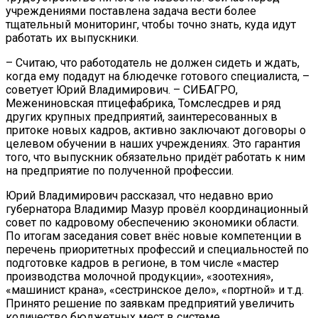
учреждениями поставлена задача вести более
тщательный мониторинг, чтобы точно знать, куда идут
работать их выпускники.
– Считаю, что работодатель не должен сидеть и ждать,
когда ему подадут на блюдечке готового специалиста, –
советует Юрий Владимирович. – СИБАГРО,
Межениновская птицефабрика, Томслесдрев и ряд
других крупных предприятий, заинтересованных в
притоке новых кадров, активно заключают договоры о
целевом обучении в наших учреждениях. Это гарантия
того, что выпускник обязательно придёт работать к ним
на предприятие по полученной профессии.
Юрий Владимирович рассказал, что недавно врио
губернатора Владимир Мазур провёл координационный
совет по кадровому обеспечению экономики области.
По итогам заседания совет внёс новые компетенции в
перечень приоритетных профессий и специальностей по
подготовке кадров в регионе, в том числе «мастер
производства молочной продукции», «зоотехния»,
«машинист крана», «сестринское дело», «портной» и т.д.
Принято решение по заявкам предприятий увеличить
количество бюджетных мест в системе