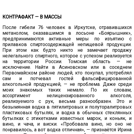
КОНТРАФАКТ — В МАССЫ
После гибели 76 человек в Иркутске, отравившихся
метанолом, оказавшимся в лосьоне «Боярышник»,
предпринимаются активные меры по изъятию с
прилавков спиртосодержащей непищевой продукции.
При этом как будто никто не замечает продажу
нелегального спиртного, которое с успехом реализуется
на территории России. Томская область — не
исключение. Найти в Асиновском или в соседнем
Первомайском районе людей, кто покупал, употреблял
сам и потчевал гостей фальсифицированной
алкогольной продукцией, — не проблема. Даже среди
моих знакомых таких немало. По их словам,
ассортимент нелицензированного алкоголя,
реализуемого с рук, весьма разнообразен. Это и
безымянная водка в пятилитровых и полуторалитровых
пластиковых бутылях, и водка в обычных стеклянных
бутылках с этикетками известных марок, и коньяк, и
вино, и чача, и виски. «Пробовала вино, но оно не
понравилось, а вот водка отличная», — признаётся Ирина