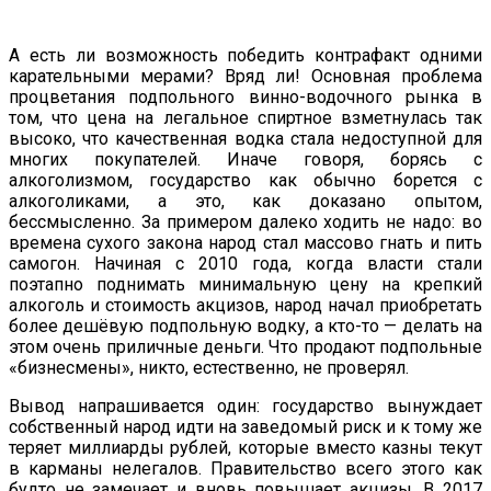
А есть ли возможность победить контрафакт одними
карательными мерами? Вряд ли! Основная проблема
процветания подпольного винно-водочного рынка в
том, что цена на легальное спиртное взметнулась так
высоко, что качественная водка стала недоступной для
многих покупателей. Иначе говоря, борясь с
алкоголизмом, государство как обычно борется с
алкоголиками, а это, как доказано опытом,
бессмысленно. За примером далеко ходить не надо: во
времена сухого закона народ стал массово гнать и пить
самогон. Начиная с 2010 года, когда власти стали
поэтапно поднимать минимальную цену на крепкий
алкоголь и стоимость акцизов, народ начал приобретать
более дешёвую подпольную водку, а кто-то — делать на
этом очень приличные деньги. Что продают подпольные
«бизнесмены», никто, естественно, не проверял.
Вывод напрашивается один: государство вынуждает
собственный народ идти на заведомый риск и к тому же
теряет миллиарды рублей, которые вместо казны текут
в карманы нелегалов. Правительство всего этого как
будто не замечает и вновь повышает акцизы. В 2017