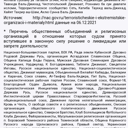
Аллаха Субхану уа Тагьаля SHAM, АУМ Синрике, Муджахеды джамаата Ат-
Тавхида Валь-Джихад, Чистопольский Джамаат, Рохнамо ба суи давлати
исломи, Террористическое сообщество Сеть, Катиба Таухид валь-Джихад,
Хайят Тахрир аш-Шам, Ахлю Сунна Валь Джамаа
Источник:
http://nac.gov.ru/terroristicheskie-i-ekstremistskie-
organizacii-i-materialy.html
данные на
06.12.2021
* Перечень общественных объединений и религиозных
организаций в отношении которых судом принято
вступившее в законную силу решение о ликвидации или
запрете деятельности:
Национал-большевистская партия, ВЕК РА, Рада земли Кубанской Духовно
Родовой Державы Русь, организация Асгардская Славянская Община,
Община Капища Веды Перуна, Мужская Духовная Семинария Духовное
Учреждение, Нурджулар, К Богодержавию, Таблиги Джамаат, Свидетели
Иеговы, Русское национальное единство, Национал-социалистическое
общество, Джамаат мувахидов, Объединенный Вилайат Кабарды, Балкарии
и Карачая, Союз славян, Ат-Такфир Валь-Хиджра, Пит Буль, Национал-
социалистическая рабочая партия России, Славянский союз, Формат-18,
Благородный Орден Дьявола, Армия воли народа, Национальная
Социалистическая Инициатива города Череповца, Духовно-Родовая
Держава Русь, Русское национальное единство, Древнерусской
Инглистической церкви Православных Староверов-Инглингов, Русский
общенациональный союз, Движение против нелегальной иммиграции,
Кровь и Честь, О свободе совести и о религиозных объединениях, Омская
организация общественного политического движения Русское
национальное единство, Северное Братство, Клуб Болельщиков Футбольного
Клуба Динамо, Файзрахманисты, Мусульманская религиозная организация
п. Боровский Тюменского района Тюменской области, Община Коренного
Русского народа Щелковского района, Правый сектор, Украинская