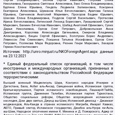
Николаевна, Ганнушкина Светлана Алексеевна, Закс Елена Владимировна,
Буртина Елена Юрьевна, Гендель Людмила Залмановна, Кокорина
Екатерина Алексеевна, Шуманов Илья Вячеславович, Арапова Галина
Юрьевна, Свечников Анатолий Мариевич, Прохоров Вадим Юрьевич,
Шахова Елена Владимировна, Подузов Сергей Васильевич, Протасова
Ирина Вячеславовна, Литинский Леонид Борисович, Лукашевский Сергей
Маркович, Бахмин Вячеслав Иванович, Шабад Анатолий Ефимович, Сухих
Дарья Николаевна, Орлов Олег Петрович, Добровольская Анна
Дмитриевна, Королева Александра Евгеньевна, Смирнов Владимир
Александрович, Вицин Сергей Ефимович, Золотухин Борис Андреевич,
Левинсон Лев Семенович, Локшина Татьяна Иосифовна, Орлов Олег
Петрович, Полякова Мара Федоровна, Резник Генри Маркович, Захаров
Герман Константинович
Источник:
http://unro.minjust.ru/NKOForeignAgent.aspx
данные
на
23.12.2021
* Единый федеральный список организаций, в том числе
иностранных и международных организаций, признанных в
соответствии с законодательством Российской Федерации
террористическими:
Высший военный Маджлисуль Шура, Конгресс народов Ичкерии и
Дагестана, База, Асбат аль-Ансар, Священная война, Исламская группа,
Братья-мусульмане, Партия исламского освобождения, Лашкар-И-Тайба,
Исламская группа, Движение Талибан, Исламская партия Туркестана,
Общество социальных реформ, Общество возрождения исламского
наследия, Дом двух святых, Джунд аш-Шам, Исламский джихад – Джамаат
моджахедов, Аль-Каида в странах исламского Магриба, Имарат Кавказ,
АБТО, Правый сектор, Исламское государство, Джабха аль-Нусра ли-Ахль
аш-Шам, Народное ополчение имени К. Минина и Д. Пожарского, Аджр от