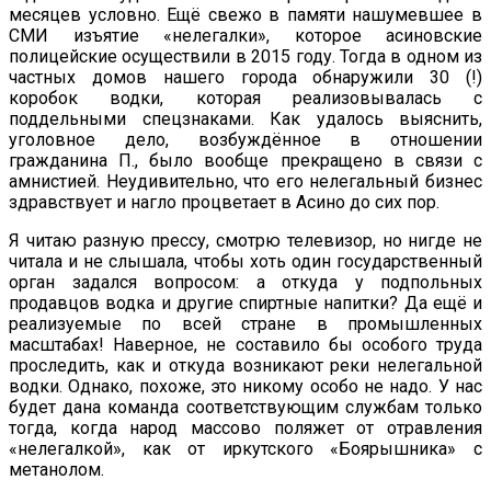
месяцев условно. Ещё свежо в памяти нашумевшее в
СМИ изъятие «нелегалки», которое асиновские
полицейские осуществили в 2015 году. Тогда в одном из
частных домов нашего города обнаружили 30 (!)
коробок водки, которая реализовывалась с
поддельными спецзнаками. Как удалось выяснить,
уголовное дело, возбуждённое в отношении
гражданина П., было вообще прекращено в связи с
амнистией. Неудивительно, что его нелегальный бизнес
здравствует и нагло процветает в Асино до сих пор.
Я читаю разную прессу, смотрю телевизор, но нигде не
читала и не слышала, чтобы хоть один государственный
орган задался вопросом: а откуда у подпольных
продавцов водка и другие спиртные напитки? Да ещё и
реализуемые по всей стране в промышленных
масштабах! Наверное, не составило бы особого труда
проследить, как и откуда возникают реки нелегальной
водки. Однако, похоже, это никому особо не надо. У нас
будет дана команда соответствующим службам только
тогда, когда народ массово поляжет от отравления
«нелегалкой», как от иркутского «Боярышника» с
метанолом.