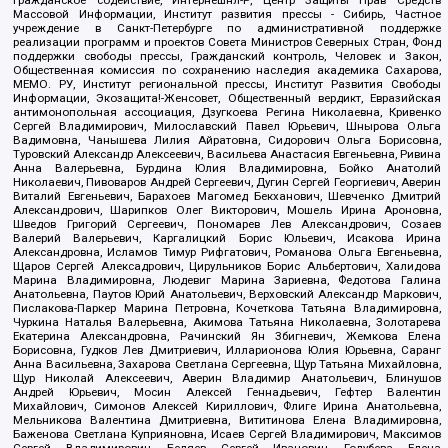
Массовой Информации, Институт развития прессы - Сибирь, Частное
учреждение в Санкт-Петербурге по административной поддержке
реализации программ и проектов Совета Министров Северных Стран, Фонд
поддержки свободы прессы, Гражданский контроль, Человек и Закон,
Общественная комиссия по сохранению наследия академика Сахарова,
МЕМО. РУ, Институт региональной прессы, Институт Развития Свободы
Информации, Экозащита!-Женсовет, Общественный вердикт, Евразийская
антимонопольная ассоциация, Дзугкоева Регина Николаевна, Кривенко
Сергей Владимирович, Милославский Павел Юрьевич, Шнырова Ольга
Вадимовна, Чанышева Лилия Айратовна, Сидорович Ольга Борисовна,
Туровский Александр Алексеевич, Васильева Анастасия Евгеньевна, Ривина
Анна Валерьевна, Бурдина Юлия Владимировна, Бойко Анатолий
Николаевич, Пивоваров Андрей Сергеевич, Дугин Сергей Георгиевич, Аверин
Виталий Евгеньевич, Барахоев Магомед Бекханович, Шевченко Дмитрий
Александрович, Шарипков Олег Викторович, Мошель Ирина Ароновна,
Шведов Григорий Сергеевич, Пономарев Лев Александрович, Созаев
Валерий Валерьевич, Каргалицкий Борис Юльевич, Исакова Ирина
Александровна, Исламов Тимур Рифгатович, Романова Ольга Евгеньевна,
Щаров Сергей Алексадрович, Цирульников Борис Альбертович, Халидова
Марина Владимировна, Людевиг Марина Зариевна, Федотова Галина
Анатольевна, Паутов Юрий Анатольевич, Верховский Александр Маркович,
Пислакова-Паркер Марина Петровна, Кочеткова Татьяна Владимировна,
Чуркина Наталья Валерьевна, Акимова Татьяна Николаевна, Золотарева
Екатерина Александровна, Рачинский Ян Збигневич, Жемкова Елена
Борисовна, Гудков Лев Дмитриевич, Илларионова Юлия Юрьевна, Саранг
Анна Васильевна, Захарова Светлана Сергеевна, Щур Татьяна Михайловна,
Щур Николай Алексеевич, Аверин Владимир Анатольевич, Блинушов
Андрей Юрьевич, Мосин Алексей Геннадьевич, Гефтер Валентин
Михайлович, Симонов Алексей Кириллович, Флиге Ирина Анатольевна,
Мельникова Валентина Дмитриевна, Вититинова Елена Владимировна,
Баженова Светлана Куприяновна, Исаев Сергей Владимирович, Максимов
Сергей Владимирович, Беляев Сергей Иванович, Голубева Елена