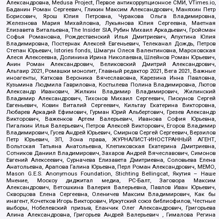
Александровна, Medusa Project, Первое антикоррупционное СМИ, VTimes.io,
Баданин Роман Сергеевич, Гликин Максим Александрович, Маняхин Петр
Борисович, Ярош Юлия Петровна, Чуракова Ольга Владимировна,
Железнова Мария Михайловна, Лукьянова Юлия Сергеевна, Маетная
Елизавета Витальевна, The Insider SIA, Рубин Михаил Аркадьевич, Гройсман
Софья Романовна, Рождественский Илья Дмитриевич, Апухтина Юлия
Владимировна, Постернак Алексей Евгеньевич, Телеканал Дождь, Петров
Степан Юрьевич, Istories fonds, Шмагун Олеся Валентиновна, Мароховская
Алеся Алексеевна, Долинина Ирина Николаевна, Шлейнов Роман Юрьевич,
Анин Роман Александрович, Великовский Дмитрий Александрович,
Альтаир 2021, Ромашки монолит, Главный редактор 2021, Вега 2021, Важные
иноагенты, Каткова Вероника Вячеславовна, Карезина Инна Павловна,
Кузьмина Людмила Гавриловна, Костылева Полина Владимировна, Лютов
Александр Иванович, Жилкин Владимир Владимирович, Жилинский
Владимир Александрович, Тихонов Михаил Сергеевич, Пискунов Сергей
Евгеньевич, Ковин Виталий Сергеевич, Кильтау Екатерина Викторовна,
Любарев Аркадий Ефимович, Гурман Юрий Альбертович, Грезев Александр
Викторович, Важенков Артем Валерьевич, Иванова София Юрьевна,
Пигалкин Илья Валерьевич, Петров Алексей Викторович, Егоров Владимир
Владимирович, Гусев Андрей Юрьевич, Смирнов Сергей Сергеевич, Верзилов
Петр Юрьевич, ЗП, Зона права, ЖУРНАЛИСТ-ИНОСТРАННЫЙ АГЕНТ,
Вольтская Татьяна Анатольевна, Клепиковская Екатерина Дмитриевна,
Сотников Даниил Владимирович, Захаров Андрей Вячеславович, Симонов
Евгений Алексеевич, Сурначева Елизавета Дмитриевна, Соловьева Елена
Анатольевна, Арапова Галина Юрьевна, Перл Роман Александрович, МЕМО,
Mason G.E.S. Anonymous Foundation, Stichting Bellingcat, Якутия – Наше
Мнение, Москоу диджитал медиа, РС-Балт, Заговора Максим
Александрович, Ветошкина Валерия Валерьевна, Павлов Иван Юрьевич,
Скворцова Елена Сергеевна, Оленичев Максим Владимирович, Как бы
инагент, Кочетков Игорь Викторович, Иркутский союз библиофилов, Честные
выборы, Нобелевский призыв, Еланчик Олег Александрович, Григорьева
Алина Александровна, Григорьев Андрей Валерьевич , Гималова Регина