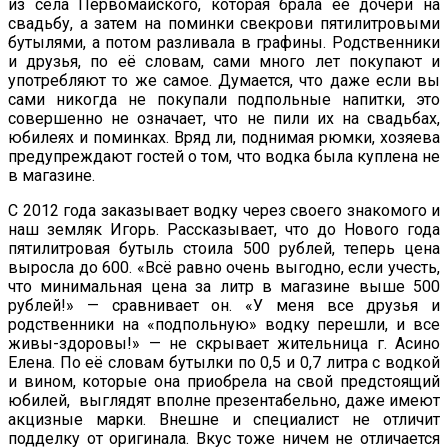
из села Первомайского, которая брала её дочери на
свадьбу, а затем на поминки свекрови пятилитровыми
бутылями, а потом разливала в графины. Родственники
и друзья, по её словам, сами много лет покупают и
употребляют то же самое. Думается, что даже если вы
сами никогда не покупали подпольные напитки, это
совершенно не означает, что не пили их на свадьбах,
юбилеях и поминках. Вряд ли, поднимая рюмки, хозяева
предупреждают гостей о том, что водка была куплена не
в магазине.
С 2012 года заказывает водку через своего знакомого и
наш земляк Игорь. Рассказывает, что до Нового года
пятилитровая бутыль стоила 500 рублей, теперь цена
выросла до 600. «Всё равно очень выгодно, если учесть,
что минимальная цена за литр в магазине выше 500
рублей!» — сравнивает он. «У меня все друзья и
родственники на «подпольную» водку перешли, и все
живы-здоровы!» — не скрывает жительница г. Асино
Елена. По её словам бутылки по 0,5 и 0,7 литра с водкой
и вином, которые она приобрела на свой предстоящий
юбилей, выглядят вполне презентабельно, даже имеют
акцизные марки. Внешне и специалист не отличит
подделку от оригинала. Вкус тоже ничем не отличается