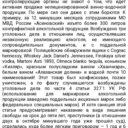
контролирующие органы не знают о том, что идёт
активная продажа нелицензированной винно-водочной
продукции. По мере сил они даже с этим борются. К
примеру, за 12 минувших месяцев сотрудниками МО
МВД России «Асиновский» изъято более 300 литров
контрафактной алкогольной продукции. Возбуждено три
уголовных дела в отношении лиц, осуществлявших
незаконную реализацию алкоголя, не имеющего
сопроводительных документов, и с поддельной
маркировкой. Полицейские обнаружили ящики с Cognac
hennessy, Whiskey Jack Daniel’s Jennessee, Finskaya silver
vodka, Martoni Asti 1893, Olmeca blanko tequila, коньяком
«Кизляр», красным полусладким вином «Хванчкара»,
белым вином «Алазанская долина» и водкой почти 10
наименований! Этот товар был конфискован, позже
уничтожен, а по факту случившегося возбуждены
уголовные дела по части 4 статьи 327.1 УК РФ
(использование для маркировки алкогольной
продукции заведомо поддельных акцизных марок либо
федеральных специальных марок). И хотя санкция этой
статьи предусматривает наказание в виде лишения
свободы на срок до пяти лет, преступники (в отношении
двух в октябре минувшего года уже прошёл суд),
отделались куда более лёгким приговором — 1 год и 6