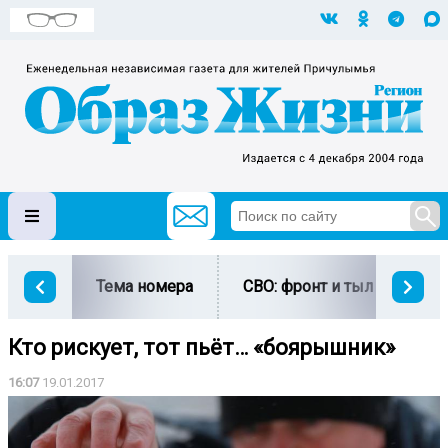
Тема номера
СВО: фронт и тыл
Ми
Кто рискует, тот пьёт… «боярышник»
16:07
19.01.2017