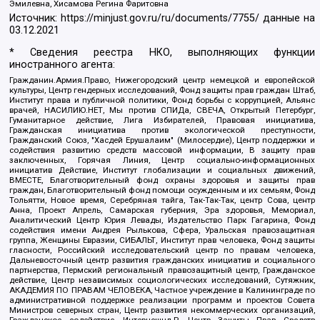
Эмилевна, Хисамова Регина Фаритовна
Источник:
https://minjust.gov.ru/ru/documents/7755/
данные на
03.12.2021
* Сведения реестра НКО, выполняющих функции
иностранного агента:
Гражданин.Армия.Право, Нижегородский центр немецкой и европейской
культуры, Центр гендерных исследований, Фонд защиты прав граждан Штаб,
Институт права и публичной политики, Фонд борьбы с коррупцией, Альянс
врачей, НАСИЛИЮ.НЕТ, Мы против СПИДа, СВЕЧА, Открытый Петербург,
Гуманитарное действие, Лига Избирателей, Правовая инициатива,
Гражданская инициатива против экологической преступности,
Гражданский Союз, "Хасдей Ерушалаим" (Милосердие), Центр поддержки и
содействия развитию средств массовой информации, В защиту прав
заключенных, Горячая Линия, Центр социально-информационных
инициатив Действие, Институт глобализации и социальных движений,
ВМЕСТЕ, Благотворительный фонд охраны здоровья и защиты прав
граждан, Благотворительный фонд помощи осужденным и их семьям, Фонд
Тольятти, Новое время, Серебряная тайга, Так-Так-Так, центр Сова, центр
Анна, Проект Апрель, Самарская губерния, Эра здоровья, Мемориал,
Аналитический Центр Юрия Левады, Издательство Парк Гагарина, Фонд
содействия имени Андрея Рылькова, Сфера, Уральская правозащитная
группа, Женщины Евразии, СИБАЛЬТ, Институт прав человека, Фонд защиты
гласности, Российский исследовательский центр по правам человека,
Дальневосточный центр развития гражданских инициатив и социального
партнерства, Пермский региональный правозащитный центр, Гражданское
действие, Центр независимых социологических исследований, Сутяжник,
АКАДЕМИЯ ПО ПРАВАМ ЧЕЛОВЕКА, Частное учреждение в Калининграде по
административной поддержке реализации программ и проектов Совета
Министров северных стран, Центр развития некоммерческих организаций,
Гражданское содействие, Интернешнл-Р, Центр Защиты Прав Средств