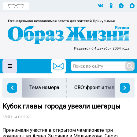
Тема номера
СВО: фронт и тыл
Ми
Кубок главы города увезли шегарцы
13:01
14.03.2021
Принимали участие в открытом чемпионате три
команды: из Асина, Зырянки и Мельникова. Свою