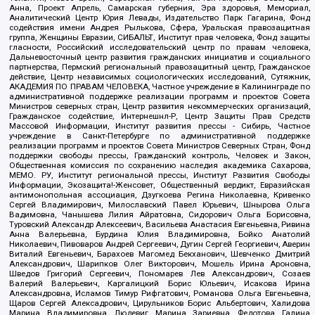
Анна, Проект Апрель, Самарская губерния, Эра здоровья, Мемориал,
Аналитический Центр Юрия Левады, Издательство Парк Гагарина, Фонд
содействия имени Андрея Рылькова, Сфера, Уральская правозащитная
группа, Женщины Евразии, СИБАЛЬТ, Институт прав человека, Фонд защиты
гласности, Российский исследовательский центр по правам человека,
Дальневосточный центр развития гражданских инициатив и социального
партнерства, Пермский региональный правозащитный центр, Гражданское
действие, Центр независимых социологических исследований, Сутяжник,
АКАДЕМИЯ ПО ПРАВАМ ЧЕЛОВЕКА, Частное учреждение в Калининграде по
административной поддержке реализации программ и проектов Совета
Министров северных стран, Центр развития некоммерческих организаций,
Гражданское содействие, Интернешнл-Р, Центр Защиты Прав Средств
Массовой Информации, Институт развития прессы - Сибирь, Частное
учреждение в Санкт-Петербурге по административной поддержке
реализации программ и проектов Совета Министров Северных Стран, Фонд
поддержки свободы прессы, Гражданский контроль, Человек и Закон,
Общественная комиссия по сохранению наследия академика Сахарова,
МЕМО. РУ, Институт региональной прессы, Институт Развития Свободы
Информации, Экозащита!-Женсовет, Общественный вердикт, Евразийская
антимонопольная ассоциация, Дзугкоева Регина Николаевна, Кривенко
Сергей Владимирович, Милославский Павел Юрьевич, Шнырова Ольга
Вадимовна, Чанышева Лилия Айратовна, Сидорович Ольга Борисовна,
Туровский Александр Алексеевич, Васильева Анастасия Евгеньевна, Ривина
Анна Валерьевна, Бурдина Юлия Владимировна, Бойко Анатолий
Николаевич, Пивоваров Андрей Сергеевич, Дугин Сергей Георгиевич, Аверин
Виталий Евгеньевич, Барахоев Магомед Бекханович, Шевченко Дмитрий
Александрович, Шарипков Олег Викторович, Мошель Ирина Ароновна,
Шведов Григорий Сергеевич, Пономарев Лев Александрович, Созаев
Валерий Валерьевич, Каргалицкий Борис Юльевич, Исакова Ирина
Александровна, Исламов Тимур Рифгатович, Романова Ольга Евгеньевна,
Щаров Сергей Алексадрович, Цирульников Борис Альбертович, Халидова
Марина Владимировна, Людевиг Марина Зариевна, Федотова Галина