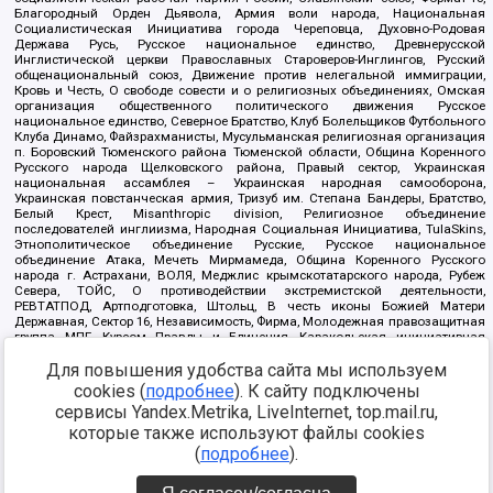
Благородный Орден Дьявола, Армия воли народа, Национальная
Социалистическая Инициатива города Череповца, Духовно-Родовая
Держава Русь, Русское национальное единство, Древнерусской
Инглистической церкви Православных Староверов-Инглингов, Русский
общенациональный союз, Движение против нелегальной иммиграции,
Кровь и Честь, О свободе совести и о религиозных объединениях, Омская
организация общественного политического движения Русское
национальное единство, Северное Братство, Клуб Болельщиков Футбольного
Клуба Динамо, Файзрахманисты, Мусульманская религиозная организация
п. Боровский Тюменского района Тюменской области, Община Коренного
Русского народа Щелковского района, Правый сектор, Украинская
национальная ассамблея – Украинская народная самооборона,
Украинская повстанческая армия, Тризуб им. Степана Бандеры, Братство,
Белый Крест, Misanthropic division, Религиозное объединение
последователей инглиизма, Народная Социальная Инициатива, TulaSkins,
Этнополитическое объединение Русские, Русское национальное
объединение Атака, Мечеть Мирмамеда, Община Коренного Русского
народа г. Астрахани, ВОЛЯ, Меджлис крымскотатарского народа, Рубеж
Севера, ТОЙС, О противодействии экстремистской деятельности,
РЕВТАТПОД, Артподготовка, Штольц, В честь иконы Божией Матери
Державная, Сектор 16, Независимость, Фирма, Молодежная правозащитная
группа МПГ, Курсом Правды и Единения, Каракольская инициативная
группа, Автоград Крю, Союз Славянских Сил Руси, Алля-Аят,
Благотворительный пансионат Ак Умут, Русская республика Русь,
Для повышения удобства сайта мы используем
Арестантское уголовное единство, Башкорт, Нация и свобода, W.H.С., Фалунь
cookies (
подробнее
). К сайту подключены
Дафа, Иртыш Ultras, Русский Патриотический клуб-Новокузнецк/РПК,
сервисы Yandex.Metrika, LiveInternet, top.mail.ru,
Сибирский державный союз, Фонд борьбы с коррупцией, Фонд защиты прав
граждан, Штабы Навального, Совет граждан СССР Прикубанского округа г.
которые также используют файлы cookies
Краснодара
(
подробнее
).
Источник:
https://minjust.gov.ru/ru/documents/7822/
данные на
08.12.2021