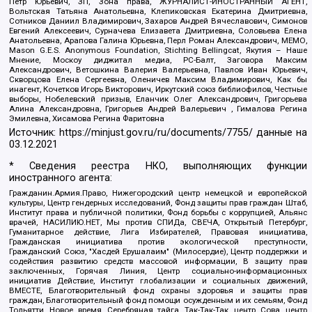
Петр Юрьевич, ЗП, Зона права, ЖУРНАЛИСТ-ИНОСТРАННЫЙ АГЕНТ,
Вольтская Татьяна Анатольевна, Клепиковская Екатерина Дмитриевна,
Сотников Даниил Владимирович, Захаров Андрей Вячеславович, Симонов
Евгений Алексеевич, Сурначева Елизавета Дмитриевна, Соловьева Елена
Анатольевна, Арапова Галина Юрьевна, Перл Роман Александрович, МЕМО,
Mason G.E.S. Anonymous Foundation, Stichting Bellingcat, Якутия – Наше
Мнение, Москоу диджитал медиа, РС-Балт, Заговора Максим
Александрович, Ветошкина Валерия Валерьевна, Павлов Иван Юрьевич,
Скворцова Елена Сергеевна, Оленичев Максим Владимирович, Как бы
инагент, Кочетков Игорь Викторович, Иркутский союз библиофилов, Честные
выборы, Нобелевский призыв, Еланчик Олег Александрович, Григорьева
Алина Александровна, Григорьев Андрей Валерьевич , Гималова Регина
Эмилевна, Хисамова Регина Фаритовна
Источник:
https://minjust.gov.ru/ru/documents/7755/
данные на
03.12.2021
* Сведения реестра НКО, выполняющих функции
иностранного агента:
Гражданин.Армия.Право, Нижегородский центр немецкой и европейской
культуры, Центр гендерных исследований, Фонд защиты прав граждан Штаб,
Институт права и публичной политики, Фонд борьбы с коррупцией, Альянс
врачей, НАСИЛИЮ.НЕТ, Мы против СПИДа, СВЕЧА, Открытый Петербург,
Гуманитарное действие, Лига Избирателей, Правовая инициатива,
Гражданская инициатива против экологической преступности,
Гражданский Союз, "Хасдей Ерушалаим" (Милосердие), Центр поддержки и
содействия развитию средств массовой информации, В защиту прав
заключенных, Горячая Линия, Центр социально-информационных
инициатив Действие, Институт глобализации и социальных движений,
ВМЕСТЕ, Благотворительный фонд охраны здоровья и защиты прав
граждан, Благотворительный фонд помощи осужденным и их семьям, Фонд
Тольятти, Новое время, Серебряная тайга, Так-Так-Так, центр Сова, центр