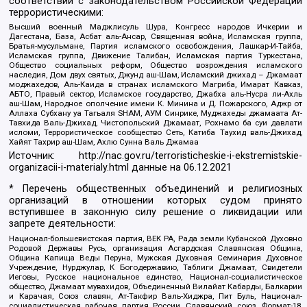
соответствии с законодательством Российской Федерации
террористическими:
Высший военный Маджлисуль Шура, Конгресс народов Ичкерии и
Дагестана, База, Асбат аль-Ансар, Священная война, Исламская группа,
Братья-мусульмане, Партия исламского освобождения, Лашкар-И-Тайба,
Исламская группа, Движение Талибан, Исламская партия Туркестана,
Общество социальных реформ, Общество возрождения исламского
наследия, Дом двух святых, Джунд аш-Шам, Исламский джихад – Джамаат
моджахедов, Аль-Каида в странах исламского Магриба, Имарат Кавказ,
АБТО, Правый сектор, Исламское государство, Джабха аль-Нусра ли-Ахль
аш-Шам, Народное ополчение имени К. Минина и Д. Пожарского, Аджр от
Аллаха Субхану уа Тагьаля SHAM, АУМ Синрике, Муджахеды джамаата Ат-
Тавхида Валь-Джихад, Чистопольский Джамаат, Рохнамо ба суи давлати
исломи, Террористическое сообщество Сеть, Катиба Таухид валь-Джихад,
Хайят Тахрир аш-Шам, Ахлю Сунна Валь Джамаа
Источник:
http://nac.gov.ru/terroristicheskie-i-ekstremistskie-
organizacii-i-materialy.html
данные на
06.12.2021
* Перечень общественных объединений и религиозных
организаций в отношении которых судом принято
вступившее в законную силу решение о ликвидации или
запрете деятельности:
Национал-большевистская партия, ВЕК РА, Рада земли Кубанской Духовно
Родовой Державы Русь, организация Асгардская Славянская Община,
Община Капища Веды Перуна, Мужская Духовная Семинария Духовное
Учреждение, Нурджулар, К Богодержавию, Таблиги Джамаат, Свидетели
Иеговы, Русское национальное единство, Национал-социалистическое
общество, Джамаат мувахидов, Объединенный Вилайат Кабарды, Балкарии
и Карачая, Союз славян, Ат-Такфир Валь-Хиджра, Пит Буль, Национал-
социалистическая рабочая партия России, Славянский союз, Формат-18,