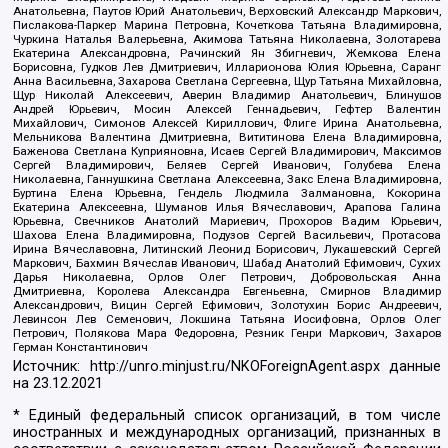
Анатольевна, Паутов Юрий Анатольевич, Верховский Александр Маркович,
Пислакова-Паркер Марина Петровна, Кочеткова Татьяна Владимировна,
Чуркина Наталья Валерьевна, Акимова Татьяна Николаевна, Золотарева
Екатерина Александровна, Рачинский Ян Збигневич, Жемкова Елена
Борисовна, Гудков Лев Дмитриевич, Илларионова Юлия Юрьевна, Саранг
Анна Васильевна, Захарова Светлана Сергеевна, Щур Татьяна Михайловна,
Щур Николай Алексеевич, Аверин Владимир Анатольевич, Блинушов
Андрей Юрьевич, Мосин Алексей Геннадьевич, Гефтер Валентин
Михайлович, Симонов Алексей Кириллович, Флиге Ирина Анатольевна,
Мельникова Валентина Дмитриевна, Вититинова Елена Владимировна,
Баженова Светлана Куприяновна, Исаев Сергей Владимирович, Максимов
Сергей Владимирович, Беляев Сергей Иванович, Голубева Елена
Николаевна, Ганнушкина Светлана Алексеевна, Закс Елена Владимировна,
Буртина Елена Юрьевна, Гендель Людмила Залмановна, Кокорина
Екатерина Алексеевна, Шуманов Илья Вячеславович, Арапова Галина
Юрьевна, Свечников Анатолий Мариевич, Прохоров Вадим Юрьевич,
Шахова Елена Владимировна, Подузов Сергей Васильевич, Протасова
Ирина Вячеславовна, Литинский Леонид Борисович, Лукашевский Сергей
Маркович, Бахмин Вячеслав Иванович, Шабад Анатолий Ефимович, Сухих
Дарья Николаевна, Орлов Олег Петрович, Добровольская Анна
Дмитриевна, Королева Александра Евгеньевна, Смирнов Владимир
Александрович, Вицин Сергей Ефимович, Золотухин Борис Андреевич,
Левинсон Лев Семенович, Локшина Татьяна Иосифовна, Орлов Олег
Петрович, Полякова Мара Федоровна, Резник Генри Маркович, Захаров
Герман Константинович
Источник:
http://unro.minjust.ru/NKOForeignAgent.aspx
данные
на
23.12.2021
* Единый федеральный список организаций, в том числе
иностранных и международных организаций, признанных в