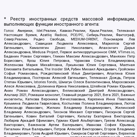
* Реестр иностранных средств массовой информации,
выполняющих функции иностранного агента:
Голос Америки, Idel.Реалии, Кавказ.Реалии, Крым.Реалии, Телеканал
Настоящее Время, Azatliq Radiosi, PCE/PC, Сибирь.Реалии, Фактограф,
Север.Реалии, Радио Свобода, MEDIUM-ORIENT, Пономарев Лев
Александрович, Савицкая Людмила Алексеевна, Маркелов Сергей
Евгеньевич, Камалягин Денис Николаевич, Апахончич Дарья
Александровна, Medusa Project, Первое антикоррупционное СМИ, VTimes.io,
Баданин Роман Сергеевич, Гликин Максим Александрович, Маняхин Петр
Борисович, Ярош Юлия Петровна, Чуракова Ольга Владимировна,
Железнова Мария Михайловна, Лукьянова Юлия Сергеевна, Маетная
Елизавета Витальевна, The Insider SIA, Рубин Михаил Аркадьевич, Гройсман
Софья Романовна, Рождественский Илья Дмитриевич, Апухтина Юлия
Владимировна, Постернак Алексей Евгеньевич, Телеканал Дождь, Петров
Степан Юрьевич, Istories fonds, Шмагун Олеся Валентиновна, Мароховская
Алеся Алексеевна, Долинина Ирина Николаевна, Шлейнов Роман Юрьевич,
Анин Роман Александрович, Великовский Дмитрий Александрович,
Альтаир 2021, Ромашки монолит, Главный редактор 2021, Вега 2021, Важные
иноагенты, Каткова Вероника Вячеславовна, Карезина Инна Павловна,
Кузьмина Людмила Гавриловна, Костылева Полина Владимировна, Лютов
Александр Иванович, Жилкин Владимир Владимирович, Жилинский
Владимир Александрович, Тихонов Михаил Сергеевич, Пискунов Сергей
Евгеньевич, Ковин Виталий Сергеевич, Кильтау Екатерина Викторовна,
Любарев Аркадий Ефимович, Гурман Юрий Альбертович, Грезев Александр
Викторович, Важенков Артем Валерьевич, Иванова София Юрьевна,
Пигалкин Илья Валерьевич, Петров Алексей Викторович, Егоров Владимир
Владимирович, Гусев Андрей Юрьевич, Смирнов Сергей Сергеевич, Верзилов