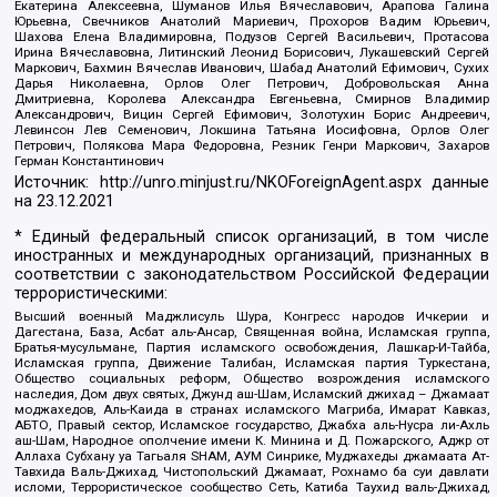
Екатерина Алексеевна, Шуманов Илья Вячеславович, Арапова Галина
Юрьевна, Свечников Анатолий Мариевич, Прохоров Вадим Юрьевич,
Шахова Елена Владимировна, Подузов Сергей Васильевич, Протасова
Ирина Вячеславовна, Литинский Леонид Борисович, Лукашевский Сергей
Маркович, Бахмин Вячеслав Иванович, Шабад Анатолий Ефимович, Сухих
Дарья Николаевна, Орлов Олег Петрович, Добровольская Анна
Дмитриевна, Королева Александра Евгеньевна, Смирнов Владимир
Александрович, Вицин Сергей Ефимович, Золотухин Борис Андреевич,
Левинсон Лев Семенович, Локшина Татьяна Иосифовна, Орлов Олег
Петрович, Полякова Мара Федоровна, Резник Генри Маркович, Захаров
Герман Константинович
Источник:
http://unro.minjust.ru/NKOForeignAgent.aspx
данные
на
23.12.2021
* Единый федеральный список организаций, в том числе
иностранных и международных организаций, признанных в
соответствии с законодательством Российской Федерации
террористическими:
Высший военный Маджлисуль Шура, Конгресс народов Ичкерии и
Дагестана, База, Асбат аль-Ансар, Священная война, Исламская группа,
Братья-мусульмане, Партия исламского освобождения, Лашкар-И-Тайба,
Исламская группа, Движение Талибан, Исламская партия Туркестана,
Общество социальных реформ, Общество возрождения исламского
наследия, Дом двух святых, Джунд аш-Шам, Исламский джихад – Джамаат
моджахедов, Аль-Каида в странах исламского Магриба, Имарат Кавказ,
АБТО, Правый сектор, Исламское государство, Джабха аль-Нусра ли-Ахль
аш-Шам, Народное ополчение имени К. Минина и Д. Пожарского, Аджр от
Аллаха Субхану уа Тагьаля SHAM, АУМ Синрике, Муджахеды джамаата Ат-
Тавхида Валь-Джихад, Чистопольский Джамаат, Рохнамо ба суи давлати
исломи, Террористическое сообщество Сеть, Катиба Таухид валь-Джихад,