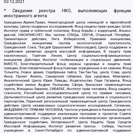
03.12.2021
* Сведения реестра НКО, выполняющих функции
иностранного агента:
Гражданин.Армия.Право, Нижегородский центр немецкой и европейской
культуры, Центр гендерных исследований, Фонд защиты прав граждан Штаб,
Институт права и публичной политики, Фонд борьбы с коррупцией, Альянс
врачей, НАСИЛИЮ.НЕТ, Мы против СПИДа, СВЕЧА, Открытый Петербург,
Гуманитарное действие, Лига Избирателей, Правовая инициатива,
Гражданская инициатива против экологической преступности,
Гражданский Союз, "Хасдей Ерушалаим" (Милосердие), Центр поддержки и
содействия развитию средств массовой информации, В защиту прав
заключенных, Горячая Линия, Центр социально-информационных
инициатив Действие, Институт глобализации и социальных движений,
ВМЕСТЕ, Благотворительный фонд охраны здоровья и защиты прав
граждан, Благотворительный фонд помощи осужденным и их семьям, Фонд
Тольятти, Новое время, Серебряная тайга, Так-Так-Так, центр Сова, центр
Анна, Проект Апрель, Самарская губерния, Эра здоровья, Мемориал,
Аналитический Центр Юрия Левады, Издательство Парк Гагарина, Фонд
содействия имени Андрея Рылькова, Сфера, Уральская правозащитная
группа, Женщины Евразии, СИБАЛЬТ, Институт прав человека, Фонд защиты
гласности, Российский исследовательский центр по правам человека,
Дальневосточный центр развития гражданских инициатив и социального
партнерства, Пермский региональный правозащитный центр, Гражданское
действие, Центр независимых социологических исследований, Сутяжник,
АКАДЕМИЯ ПО ПРАВАМ ЧЕЛОВЕКА, Частное учреждение в Калининграде по
административной поддержке реализации программ и проектов Совета
Министров северных стран, Центр развития некоммерческих организаций,
Гражданское содействие, Интернешнл-Р, Центр Защиты Прав Средств
Массовой Информации, Институт развития прессы - Сибирь, Частное
учреждение в Санкт-Петербурге по административной поддержке