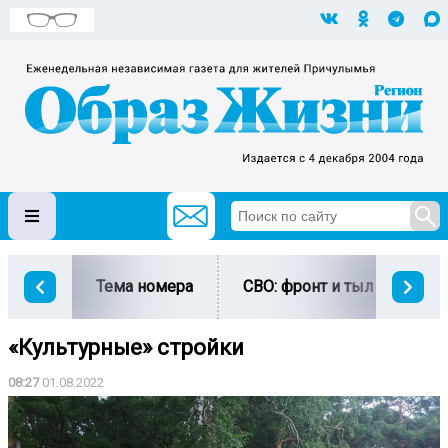
Тема номера
СВО: фронт и тыл
Ми
«Культурные» стройки
08:27
01.08.2022