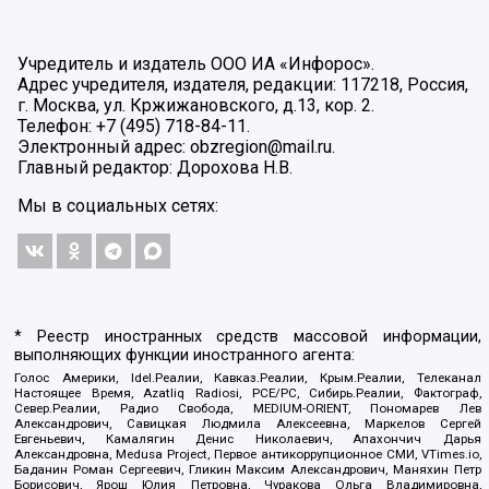
Учредитель и издатель ООО ИА «Инфорос».
Адрес учредителя, издателя, редакции: 117218, Россия,
г. Москва, ул. Кржижановского, д.13, кор. 2.
Телефон: +7 (495) 718-84-11.
Электронный адрес: obzregion@mail.ru.
Главный редактор: Дорохова Н.В.
Мы в социальных сетях:
* Реестр иностранных средств массовой информации,
выполняющих функции иностранного агента:
Голос Америки, Idel.Реалии, Кавказ.Реалии, Крым.Реалии, Телеканал
Настоящее Время, Azatliq Radiosi, PCE/PC, Сибирь.Реалии, Фактограф,
Север.Реалии, Радио Свобода, MEDIUM-ORIENT, Пономарев Лев
Александрович, Савицкая Людмила Алексеевна, Маркелов Сергей
Евгеньевич, Камалягин Денис Николаевич, Апахончич Дарья
Александровна, Medusa Project, Первое антикоррупционное СМИ, VTimes.io,
Баданин Роман Сергеевич, Гликин Максим Александрович, Маняхин Петр
Борисович, Ярош Юлия Петровна, Чуракова Ольга Владимировна,