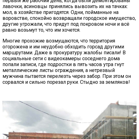
первый же рабочий день, когда были демонтированы
лавочки, асиновцы принялись вывозить их на тачках:
мол, в хозяйстве пригодятся. Одни, пойманные на
воровстве, спокойно возвращали городское имущество,
другие угрожали, что придут под покровом ночи и всё
равно возьмут то, что им хочется.
Многие прохожие возмущаются, что территория
огорожена и им неудобно обходить горсад другими
маршрутами. Даже в прокуратуру жалобы писали! В
социальные сети с видеокамеры соседнего дома
попали записи, где подростки в пять часов утра гнут
металлические листы ограждения, а нетрезвый
мужчина пытается перелезть через забор. При этом он
сорвался и сильно порезал руки. Стыдно за земляков!