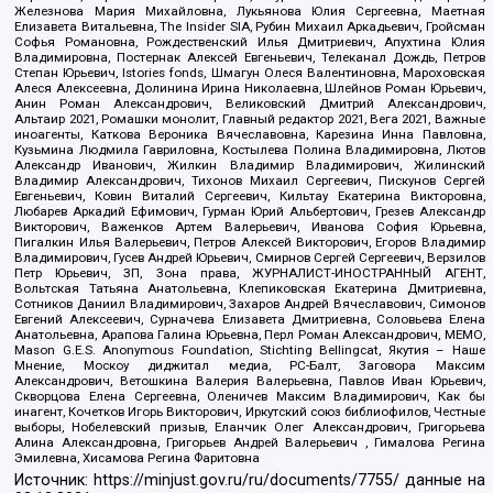
Железнова Мария Михайловна, Лукьянова Юлия Сергеевна, Маетная
Елизавета Витальевна, The Insider SIA, Рубин Михаил Аркадьевич, Гройсман
Софья Романовна, Рождественский Илья Дмитриевич, Апухтина Юлия
Владимировна, Постернак Алексей Евгеньевич, Телеканал Дождь, Петров
Степан Юрьевич, Istories fonds, Шмагун Олеся Валентиновна, Мароховская
Алеся Алексеевна, Долинина Ирина Николаевна, Шлейнов Роман Юрьевич,
Анин Роман Александрович, Великовский Дмитрий Александрович,
Альтаир 2021, Ромашки монолит, Главный редактор 2021, Вега 2021, Важные
иноагенты, Каткова Вероника Вячеславовна, Карезина Инна Павловна,
Кузьмина Людмила Гавриловна, Костылева Полина Владимировна, Лютов
Александр Иванович, Жилкин Владимир Владимирович, Жилинский
Владимир Александрович, Тихонов Михаил Сергеевич, Пискунов Сергей
Евгеньевич, Ковин Виталий Сергеевич, Кильтау Екатерина Викторовна,
Любарев Аркадий Ефимович, Гурман Юрий Альбертович, Грезев Александр
Викторович, Важенков Артем Валерьевич, Иванова София Юрьевна,
Пигалкин Илья Валерьевич, Петров Алексей Викторович, Егоров Владимир
Владимирович, Гусев Андрей Юрьевич, Смирнов Сергей Сергеевич, Верзилов
Петр Юрьевич, ЗП, Зона права, ЖУРНАЛИСТ-ИНОСТРАННЫЙ АГЕНТ,
Вольтская Татьяна Анатольевна, Клепиковская Екатерина Дмитриевна,
Сотников Даниил Владимирович, Захаров Андрей Вячеславович, Симонов
Евгений Алексеевич, Сурначева Елизавета Дмитриевна, Соловьева Елена
Анатольевна, Арапова Галина Юрьевна, Перл Роман Александрович, МЕМО,
Mason G.E.S. Anonymous Foundation, Stichting Bellingcat, Якутия – Наше
Мнение, Москоу диджитал медиа, РС-Балт, Заговора Максим
Александрович, Ветошкина Валерия Валерьевна, Павлов Иван Юрьевич,
Скворцова Елена Сергеевна, Оленичев Максим Владимирович, Как бы
инагент, Кочетков Игорь Викторович, Иркутский союз библиофилов, Честные
выборы, Нобелевский призыв, Еланчик Олег Александрович, Григорьева
Алина Александровна, Григорьев Андрей Валерьевич , Гималова Регина
Эмилевна, Хисамова Регина Фаритовна
Источник:
https://minjust.gov.ru/ru/documents/7755/
данные на