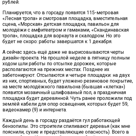
рублей.
Планируется, что в горсаду появятся 115-метровая
«Лесная тропа» и смотровая площадка, вместительная
сцена, «Морская» детская площадка, павильон для
молодёжи с амфитеатром и гамаками, «Скандинавская
тропа», площадка для воркаута и скалодром. Но это
будет не скоро: работы завершатся к 1 декабря.
А сейчас здесь ещё даже не вырисовываются черты
дизайн-проекта. На прошлой неделе в пятницу полным
ходом шли работы по отсыпке дорожек, которые
располагаются на прежних местах. Позднее их
забетонируют. Отсыпаются и четыре площадки: на двух
из них, спортивных, будет уложено резиновое покрытие,
на месте молодёжного павильона (бывшая «клетка»)
появится мозаичный шлифованый пол, а праздничная
площадка будет деревянной. Чуть ранее проложили под
землёй кабели для опор освещения, которых будет 59,
видеокамер (9) и интернета.
Каждый день в горсаду раздаётся гул работающей
бензопилы. Это строители спиливают деревья (как мне
пояснили, сухие и представляющие опасность). Всего в