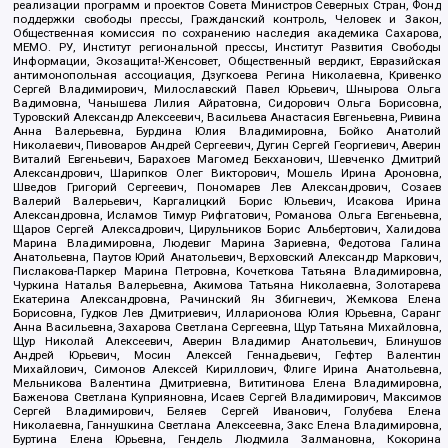
реализации программ и проектов Совета Министров Северных Стран, Фонд
поддержки свободы прессы, Гражданский контроль, Человек и Закон,
Общественная комиссия по сохранению наследия академика Сахарова,
МЕМО. РУ, Институт региональной прессы, Институт Развития Свободы
Информации, Экозащита!-Женсовет, Общественный вердикт, Евразийская
антимонопольная ассоциация, Дзугкоева Регина Николаевна, Кривенко
Сергей Владимирович, Милославский Павел Юрьевич, Шнырова Ольга
Вадимовна, Чанышева Лилия Айратовна, Сидорович Ольга Борисовна,
Туровский Александр Алексеевич, Васильева Анастасия Евгеньевна, Ривина
Анна Валерьевна, Бурдина Юлия Владимировна, Бойко Анатолий
Николаевич, Пивоваров Андрей Сергеевич, Дугин Сергей Георгиевич, Аверин
Виталий Евгеньевич, Барахоев Магомед Бекханович, Шевченко Дмитрий
Александрович, Шарипков Олег Викторович, Мошель Ирина Ароновна,
Шведов Григорий Сергеевич, Пономарев Лев Александрович, Созаев
Валерий Валерьевич, Каргалицкий Борис Юльевич, Исакова Ирина
Александровна, Исламов Тимур Рифгатович, Романова Ольга Евгеньевна,
Щаров Сергей Алексадрович, Цирульников Борис Альбертович, Халидова
Марина Владимировна, Людевиг Марина Зариевна, Федотова Галина
Анатольевна, Паутов Юрий Анатольевич, Верховский Александр Маркович,
Пислакова-Паркер Марина Петровна, Кочеткова Татьяна Владимировна,
Чуркина Наталья Валерьевна, Акимова Татьяна Николаевна, Золотарева
Екатерина Александровна, Рачинский Ян Збигневич, Жемкова Елена
Борисовна, Гудков Лев Дмитриевич, Илларионова Юлия Юрьевна, Саранг
Анна Васильевна, Захарова Светлана Сергеевна, Щур Татьяна Михайловна,
Щур Николай Алексеевич, Аверин Владимир Анатольевич, Блинушов
Андрей Юрьевич, Мосин Алексей Геннадьевич, Гефтер Валентин
Михайлович, Симонов Алексей Кириллович, Флиге Ирина Анатольевна,
Мельникова Валентина Дмитриевна, Вититинова Елена Владимировна,
Баженова Светлана Куприяновна, Исаев Сергей Владимирович, Максимов
Сергей Владимирович, Беляев Сергей Иванович, Голубева Елена
Николаевна, Ганнушкина Светлана Алексеевна, Закс Елена Владимировна,
Буртина Елена Юрьевна, Гендель Людмила Залмановна, Кокорина