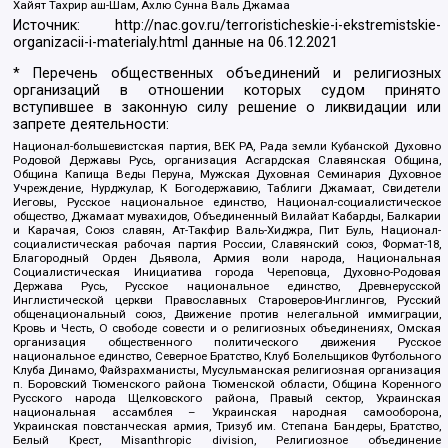
Хайят Тахрир аш-Шам, Ахлю Сунна Валь Джамаа
Источник:
http://nac.gov.ru/terroristicheskie-i-ekstremistskie-
organizacii-i-materialy.html
данные на
06.12.2021
* Перечень общественных объединений и религиозных
организаций в отношении которых судом принято
вступившее в законную силу решение о ликвидации или
запрете деятельности:
Национал-большевистская партия, ВЕК РА, Рада земли Кубанской Духовно
Родовой Державы Русь, организация Асгардская Славянская Община,
Община Капища Веды Перуна, Мужская Духовная Семинария Духовное
Учреждение, Нурджулар, К Богодержавию, Таблиги Джамаат, Свидетели
Иеговы, Русское национальное единство, Национал-социалистическое
общество, Джамаат мувахидов, Объединенный Вилайат Кабарды, Балкарии
и Карачая, Союз славян, Ат-Такфир Валь-Хиджра, Пит Буль, Национал-
социалистическая рабочая партия России, Славянский союз, Формат-18,
Благородный Орден Дьявола, Армия воли народа, Национальная
Социалистическая Инициатива города Череповца, Духовно-Родовая
Держава Русь, Русское национальное единство, Древнерусской
Инглистической церкви Православных Староверов-Инглингов, Русский
общенациональный союз, Движение против нелегальной иммиграции,
Кровь и Честь, О свободе совести и о религиозных объединениях, Омская
организация общественного политического движения Русское
национальное единство, Северное Братство, Клуб Болельщиков Футбольного
Клуба Динамо, Файзрахманисты, Мусульманская религиозная организация
п. Боровский Тюменского района Тюменской области, Община Коренного
Русского народа Щелковского района, Правый сектор, Украинская
национальная ассамблея – Украинская народная самооборона,
Украинская повстанческая армия, Тризуб им. Степана Бандеры, Братство,
Белый Крест, Misanthropic division, Религиозное объединение