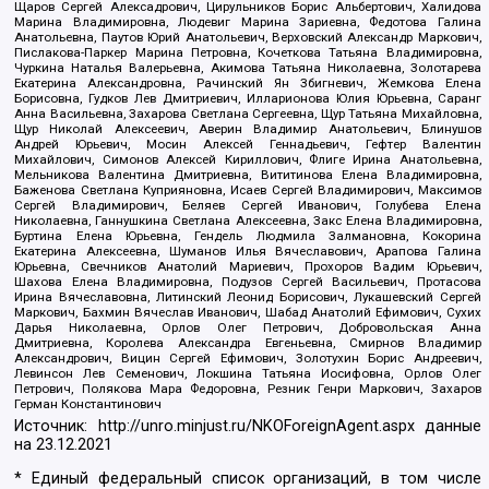
Щаров Сергей Алексадрович, Цирульников Борис Альбертович, Халидова
Марина Владимировна, Людевиг Марина Зариевна, Федотова Галина
Анатольевна, Паутов Юрий Анатольевич, Верховский Александр Маркович,
Пислакова-Паркер Марина Петровна, Кочеткова Татьяна Владимировна,
Чуркина Наталья Валерьевна, Акимова Татьяна Николаевна, Золотарева
Екатерина Александровна, Рачинский Ян Збигневич, Жемкова Елена
Борисовна, Гудков Лев Дмитриевич, Илларионова Юлия Юрьевна, Саранг
Анна Васильевна, Захарова Светлана Сергеевна, Щур Татьяна Михайловна,
Щур Николай Алексеевич, Аверин Владимир Анатольевич, Блинушов
Андрей Юрьевич, Мосин Алексей Геннадьевич, Гефтер Валентин
Михайлович, Симонов Алексей Кириллович, Флиге Ирина Анатольевна,
Мельникова Валентина Дмитриевна, Вититинова Елена Владимировна,
Баженова Светлана Куприяновна, Исаев Сергей Владимирович, Максимов
Сергей Владимирович, Беляев Сергей Иванович, Голубева Елена
Николаевна, Ганнушкина Светлана Алексеевна, Закс Елена Владимировна,
Буртина Елена Юрьевна, Гендель Людмила Залмановна, Кокорина
Екатерина Алексеевна, Шуманов Илья Вячеславович, Арапова Галина
Юрьевна, Свечников Анатолий Мариевич, Прохоров Вадим Юрьевич,
Шахова Елена Владимировна, Подузов Сергей Васильевич, Протасова
Ирина Вячеславовна, Литинский Леонид Борисович, Лукашевский Сергей
Маркович, Бахмин Вячеслав Иванович, Шабад Анатолий Ефимович, Сухих
Дарья Николаевна, Орлов Олег Петрович, Добровольская Анна
Дмитриевна, Королева Александра Евгеньевна, Смирнов Владимир
Александрович, Вицин Сергей Ефимович, Золотухин Борис Андреевич,
Левинсон Лев Семенович, Локшина Татьяна Иосифовна, Орлов Олег
Петрович, Полякова Мара Федоровна, Резник Генри Маркович, Захаров
Герман Константинович
Источник:
http://unro.minjust.ru/NKOForeignAgent.aspx
данные
на
23.12.2021
* Единый федеральный список организаций, в том числе