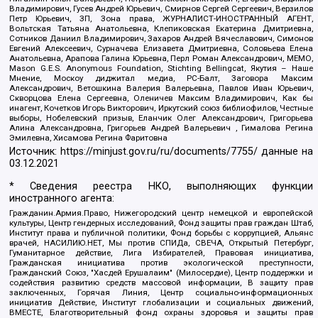
Владимирович, Гусев Андрей Юрьевич, Смирнов Сергей Сергеевич, Верзилов
Петр Юрьевич, ЗП, Зона права, ЖУРНАЛИСТ-ИНОСТРАННЫЙ АГЕНТ,
Вольтская Татьяна Анатольевна, Клепиковская Екатерина Дмитриевна,
Сотников Даниил Владимирович, Захаров Андрей Вячеславович, Симонов
Евгений Алексеевич, Сурначева Елизавета Дмитриевна, Соловьева Елена
Анатольевна, Арапова Галина Юрьевна, Перл Роман Александрович, МЕМО,
Mason G.E.S. Anonymous Foundation, Stichting Bellingcat, Якутия – Наше
Мнение, Москоу диджитал медиа, РС-Балт, Заговора Максим
Александрович, Ветошкина Валерия Валерьевна, Павлов Иван Юрьевич,
Скворцова Елена Сергеевна, Оленичев Максим Владимирович, Как бы
инагент, Кочетков Игорь Викторович, Иркутский союз библиофилов, Честные
выборы, Нобелевский призыв, Еланчик Олег Александрович, Григорьева
Алина Александровна, Григорьев Андрей Валерьевич , Гималова Регина
Эмилевна, Хисамова Регина Фаритовна
Источник:
https://minjust.gov.ru/ru/documents/7755/
данные на
03.12.2021
* Сведения реестра НКО, выполняющих функции
иностранного агента:
Гражданин.Армия.Право, Нижегородский центр немецкой и европейской
культуры, Центр гендерных исследований, Фонд защиты прав граждан Штаб,
Институт права и публичной политики, Фонд борьбы с коррупцией, Альянс
врачей, НАСИЛИЮ.НЕТ, Мы против СПИДа, СВЕЧА, Открытый Петербург,
Гуманитарное действие, Лига Избирателей, Правовая инициатива,
Гражданская инициатива против экологической преступности,
Гражданский Союз, "Хасдей Ерушалаим" (Милосердие), Центр поддержки и
содействия развитию средств массовой информации, В защиту прав
заключенных, Горячая Линия, Центр социально-информационных
инициатив Действие, Институт глобализации и социальных движений,
ВМЕСТЕ, Благотворительный фонд охраны здоровья и защиты прав