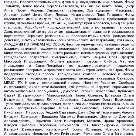
граждан, Благотворительный фонд помощи осужденным и их семьям, Фонд
Тольятти, Новое время, Серебряная тайга, Так-Так-Так, центр Сова, центр
Анна, Проект Апрель, Самарская губерния, Эра здоровья, Мемориал,
Аналитический Центр Юрия Левады, Издательство Парк Гагарина, Фонд
содействия имени Андрея Рылькова, Сфера, Уральская правозащитная
группа, Женщины Евразии, СИБАЛЬТ, Институт прав человека, Фонд защиты
гласности, Российский исследовательский центр по правам человека,
Дальневосточный центр развития гражданских инициатив и социального
партнерства, Пермский региональный правозащитный центр, Гражданское
действие, Центр независимых социологических исследований, Сутяжник,
АКАДЕМИЯ ПО ПРАВАМ ЧЕЛОВЕКА, Частное учреждение в Калининграде по
административной поддержке реализации программ и проектов Совета
Министров северных стран, Центр развития некоммерческих организаций,
Гражданское содействие, Интернешнл-Р, Центр Защиты Прав Средств
Массовой Информации, Институт развития прессы - Сибирь, Частное
учреждение в Санкт-Петербурге по административной поддержке
реализации программ и проектов Совета Министров Северных Стран, Фонд
поддержки свободы прессы, Гражданский контроль, Человек и Закон,
Общественная комиссия по сохранению наследия академика Сахарова,
МЕМО. РУ, Институт региональной прессы, Институт Развития Свободы
Информации, Экозащита!-Женсовет, Общественный вердикт, Евразийская
антимонопольная ассоциация, Дзугкоева Регина Николаевна, Кривенко
Сергей Владимирович, Милославский Павел Юрьевич, Шнырова Ольга
Вадимовна, Чанышева Лилия Айратовна, Сидорович Ольга Борисовна,
Туровский Александр Алексеевич, Васильева Анастасия Евгеньевна, Ривина
Анна Валерьевна, Бурдина Юлия Владимировна, Бойко Анатолий
Николаевич, Пивоваров Андрей Сергеевич, Дугин Сергей Георгиевич, Аверин
Виталий Евгеньевич, Барахоев Магомед Бекханович, Шевченко Дмитрий
Александрович, Шарипков Олег Викторович, Мошель Ирина Ароновна,
Шведов Григорий Сергеевич, Пономарев Лев Александрович, Созаев
Валерий Валерьевич, Каргалицкий Борис Юльевич, Исакова Ирина
Александровна, Исламов Тимур Рифгатович, Романова Ольга Евгеньевна,