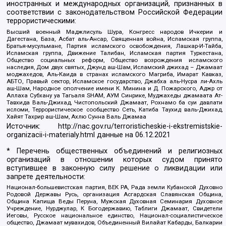
иностранных и международных организаций, признанных в
соответствии с законодательством Российской Федерации
террористическими:
Высший военный Маджлисуль Шура, Конгресс народов Ичкерии и
Дагестана, База, Асбат аль-Ансар, Священная война, Исламская группа,
Братья-мусульмане, Партия исламского освобождения, Лашкар-И-Тайба,
Исламская группа, Движение Талибан, Исламская партия Туркестана,
Общество социальных реформ, Общество возрождения исламского
наследия, Дом двух святых, Джунд аш-Шам, Исламский джихад – Джамаат
моджахедов, Аль-Каида в странах исламского Магриба, Имарат Кавказ,
АБТО, Правый сектор, Исламское государство, Джабха аль-Нусра ли-Ахль
аш-Шам, Народное ополчение имени К. Минина и Д. Пожарского, Аджр от
Аллаха Субхану уа Тагьаля SHAM, АУМ Синрике, Муджахеды джамаата Ат-
Тавхида Валь-Джихад, Чистопольский Джамаат, Рохнамо ба суи давлати
исломи, Террористическое сообщество Сеть, Катиба Таухид валь-Джихад,
Хайят Тахрир аш-Шам, Ахлю Сунна Валь Джамаа
Источник:
http://nac.gov.ru/terroristicheskie-i-ekstremistskie-
organizacii-i-materialy.html
данные на
06.12.2021
* Перечень общественных объединений и религиозных
организаций в отношении которых судом принято
вступившее в законную силу решение о ликвидации или
запрете деятельности:
Национал-большевистская партия, ВЕК РА, Рада земли Кубанской Духовно
Родовой Державы Русь, организация Асгардская Славянская Община,
Община Капища Веды Перуна, Мужская Духовная Семинария Духовное
Учреждение, Нурджулар, К Богодержавию, Таблиги Джамаат, Свидетели
Иеговы, Русское национальное единство, Национал-социалистическое
общество, Джамаат мувахидов, Объединенный Вилайат Кабарды, Балкарии