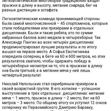
легкоатлетическое многоборье традиционно входят
прыжки в длину и высоту, метание снаряда, бег на
разные дистанции и эстафета.
Легкоатлетическая команда принимающей стороны
была самой многочисленной – 45 спортсменов, которые
стали победителями или призёрами в отдельных
дисциплинах. Были и такие ребята, кто по сумме
набранных баллов взял медали в четырёхборье. Так
Александр Пангин во всех четырёх дисциплинах
продемонстрировал лучшие результаты и по итогу
вышел на первое место. А Софья Евстигнеева
опередила соперниц в беге на 60 и 600 метров, но этих
результатов хватило, чтобы одержать победу в
четырёхборье несмотря на то, что в прыжках в длину
она была третьей, а в метании мяча у неё лишь
четвёртый результат.
Николай Напольских стал серебряным призёром в
своей возрастной группе. В его копилке – успешное
выступление в трёх отдельных дисциплинах: метание
мяча – 1 место, прыжок в длину – 2 место, бег на 60
метров – 3 место. По общему итогу он уступил 12 очков
сопернику из Первомайского Дмитрию Барзаку,