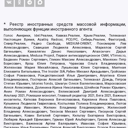
* Реестр иностранных средств массовой информации,
выполняющих функции иностранного агента:
Голос Америки, Idel.Реалии, Кавказ.Реалии, Крым.Реалии, Телеканал
Настоящее Время, Azatliq Radiosi, PCE/PC, Сибирь.Реалии, Фактограф,
Север.Реалии, Радио Свобода, MEDIUM-ORIENT, Пономарев Лев
Александрович, Савицкая Людмила Алексеевна, Маркелов Сергей
Евгеньевич, Камалягин Денис Николаевич, Апахончич Дарья
Александровна, Medusa Project, Первое антикоррупционное СМИ, VTimes.io,
Баданин Роман Сергеевич, Гликин Максим Александрович, Маняхин Петр
Борисович, Ярош Юлия Петровна, Чуракова Ольга Владимировна,
Железнова Мария Михайловна, Лукьянова Юлия Сергеевна, Маетная
Елизавета Витальевна, The Insider SIA, Рубин Михаил Аркадьевич, Гройсман
Софья Романовна, Рождественский Илья Дмитриевич, Апухтина Юлия
Владимировна, Постернак Алексей Евгеньевич, Телеканал Дождь, Петров
Степан Юрьевич, Istories fonds, Шмагун Олеся Валентиновна, Мароховская
Алеся Алексеевна, Долинина Ирина Николаевна, Шлейнов Роман Юрьевич,
Анин Роман Александрович, Великовский Дмитрий Александрович,
Альтаир 2021, Ромашки монолит, Главный редактор 2021, Вега 2021, Важные
иноагенты, Каткова Вероника Вячеславовна, Карезина Инна Павловна,
Кузьмина Людмила Гавриловна, Костылева Полина Владимировна, Лютов
Александр Иванович, Жилкин Владимир Владимирович, Жилинский
Владимир Александрович, Тихонов Михаил Сергеевич, Пискунов Сергей
Евгеньевич, Ковин Виталий Сергеевич, Кильтау Екатерина Викторовна,
Любарев Аркадий Ефимович, Гурман Юрий Альбертович, Грезев Александр
Викторович, Важенков Артем Валерьевич, Иванова София Юрьевна,
Пигалкин Илья Валерьевич, Петров Алексей Викторович, Егоров Владимир