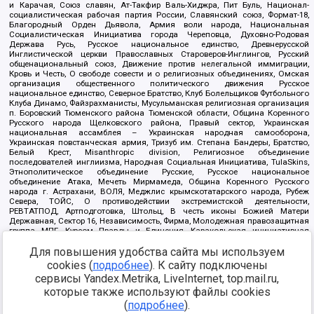
и Карачая, Союз славян, Ат-Такфир Валь-Хиджра, Пит Буль, Национал-
социалистическая рабочая партия России, Славянский союз, Формат-18,
Благородный Орден Дьявола, Армия воли народа, Национальная
Социалистическая Инициатива города Череповца, Духовно-Родовая
Держава Русь, Русское национальное единство, Древнерусской
Инглистической церкви Православных Староверов-Инглингов, Русский
общенациональный союз, Движение против нелегальной иммиграции,
Кровь и Честь, О свободе совести и о религиозных объединениях, Омская
организация общественного политического движения Русское
национальное единство, Северное Братство, Клуб Болельщиков Футбольного
Клуба Динамо, Файзрахманисты, Мусульманская религиозная организация
п. Боровский Тюменского района Тюменской области, Община Коренного
Русского народа Щелковского района, Правый сектор, Украинская
национальная ассамблея – Украинская народная самооборона,
Украинская повстанческая армия, Тризуб им. Степана Бандеры, Братство,
Белый Крест, Misanthropic division, Религиозное объединение
последователей инглиизма, Народная Социальная Инициатива, TulaSkins,
Этнополитическое объединение Русские, Русское национальное
объединение Атака, Мечеть Мирмамеда, Община Коренного Русского
народа г. Астрахани, ВОЛЯ, Меджлис крымскотатарского народа, Рубеж
Севера, ТОЙС, О противодействии экстремистской деятельности,
РЕВТАТПОД, Артподготовка, Штольц, В честь иконы Божией Матери
Державная, Сектор 16, Независимость, Фирма, Молодежная правозащитная
группа МПГ, Курсом Правды и Единения, Каракольская инициативная
группа, Автоград Крю, Союз Славянских Сил Руси, Алля-Аят,
Для повышения удобства сайта мы используем
Благотворительный пансионат Ак Умут, Русская республика Русь,
Арестантское уголовное единство, Башкорт, Нация и свобода, W.H.С., Фалунь
cookies (
подробнее
). К сайту подключены
Дафа, Иртыш Ultras, Русский Патриотический клуб-Новокузнецк/РПК,
сервисы Yandex.Metrika, LiveInternet, top.mail.ru,
Сибирский державный союз, Фонд борьбы с коррупцией, Фонд защиты прав
граждан, Штабы Навального, Совет граждан СССР Прикубанского округа г.
которые также используют файлы cookies
Краснодара
(
подробнее
).
Источник:
https://minjust.gov.ru/ru/documents/7822/
данные на