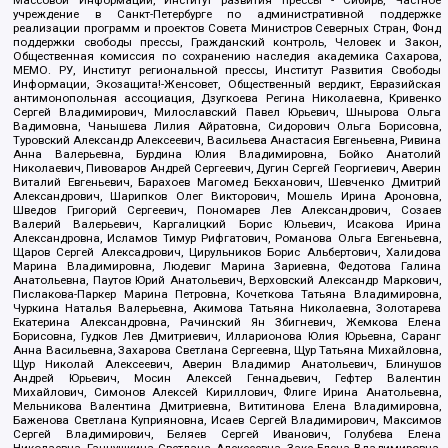
учреждение в Санкт-Петербурге по административной поддержке
реализации программ и проектов Совета Министров Северных Стран, Фонд
поддержки свободы прессы, Гражданский контроль, Человек и Закон,
Общественная комиссия по сохранению наследия академика Сахарова,
МЕМО. РУ, Институт региональной прессы, Институт Развития Свободы
Информации, Экозащита!-Женсовет, Общественный вердикт, Евразийская
антимонопольная ассоциация, Дзугкоева Регина Николаевна, Кривенко
Сергей Владимирович, Милославский Павел Юрьевич, Шнырова Ольга
Вадимовна, Чанышева Лилия Айратовна, Сидорович Ольга Борисовна,
Туровский Александр Алексеевич, Васильева Анастасия Евгеньевна, Ривина
Анна Валерьевна, Бурдина Юлия Владимировна, Бойко Анатолий
Николаевич, Пивоваров Андрей Сергеевич, Дугин Сергей Георгиевич, Аверин
Виталий Евгеньевич, Барахоев Магомед Бекханович, Шевченко Дмитрий
Александрович, Шарипков Олег Викторович, Мошель Ирина Ароновна,
Шведов Григорий Сергеевич, Пономарев Лев Александрович, Созаев
Валерий Валерьевич, Каргалицкий Борис Юльевич, Исакова Ирина
Александровна, Исламов Тимур Рифгатович, Романова Ольга Евгеньевна,
Щаров Сергей Алексадрович, Цирульников Борис Альбертович, Халидова
Марина Владимировна, Людевиг Марина Зариевна, Федотова Галина
Анатольевна, Паутов Юрий Анатольевич, Верховский Александр Маркович,
Пислакова-Паркер Марина Петровна, Кочеткова Татьяна Владимировна,
Чуркина Наталья Валерьевна, Акимова Татьяна Николаевна, Золотарева
Екатерина Александровна, Рачинский Ян Збигневич, Жемкова Елена
Борисовна, Гудков Лев Дмитриевич, Илларионова Юлия Юрьевна, Саранг
Анна Васильевна, Захарова Светлана Сергеевна, Щур Татьяна Михайловна,
Щур Николай Алексеевич, Аверин Владимир Анатольевич, Блинушов
Андрей Юрьевич, Мосин Алексей Геннадьевич, Гефтер Валентин
Михайлович, Симонов Алексей Кириллович, Флиге Ирина Анатольевна,
Мельникова Валентина Дмитриевна, Вититинова Елена Владимировна,
Баженова Светлана Куприяновна, Исаев Сергей Владимирович, Максимов
Сергей Владимирович, Беляев Сергей Иванович, Голубева Елена
Николаевна, Ганнушкина Светлана Алексеевна, Закс Елена Владимировна,