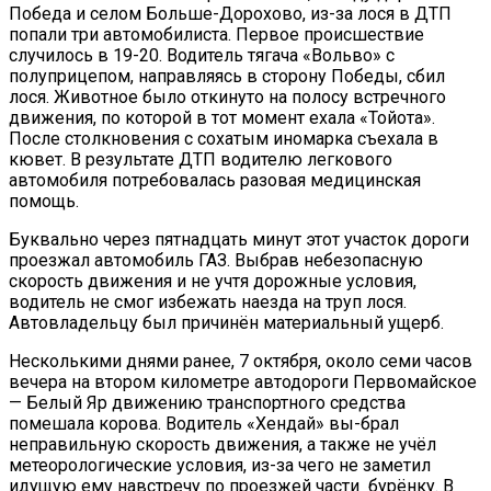
Победа и селом Больше-Дорохово, из-за лося в ДТП
попали три автомобилиста. Первое происшествие
случилось в 19-20. Водитель тягача «Вольво» с
полуприцепом, направляясь в сторону Победы, сбил
лося. Животное было откинуто на полосу встречного
движения, по которой в тот момент ехала «Тойота».
После столкновения с сохатым иномарка съехала в
кювет. В результате ДТП водителю легкового
автомобиля потребовалась разовая медицинская
помощь.
Буквально через пятнадцать минут этот участок дороги
проезжал автомобиль ГАЗ. Выбрав небезопасную
скорость движения и не учтя дорожные условия,
водитель не смог избежать наезда на труп лося.
Автовладельцу был причинён материальный ущерб.
Несколькими днями ранее, 7 октября, около семи часов
вечера на втором километре автодороги Первомайское
— Белый Яр движению транспортного средства
помешала корова. Водитель «Хендай» вы-брал
неправильную скорость движения, а также не учёл
метеорологические условия, из-за чего не заметил
идущую ему навстречу по проезжей части бурёнку. В