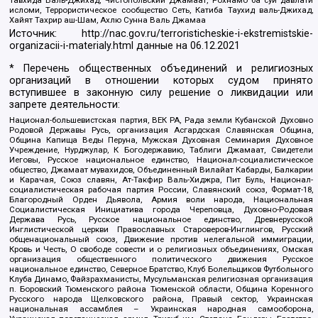
Тавхида Валь-Джихад, Чистопольский Джамаат, Рохнамо ба суи давлати
исломи, Террористическое сообщество Сеть, Катиба Таухид валь-Джихад,
Хайят Тахрир аш-Шам, Ахлю Сунна Валь Джамаа
Источник:
http://nac.gov.ru/terroristicheskie-i-ekstremistskie-
organizacii-i-materialy.html
данные на
06.12.2021
* Перечень общественных объединений и религиозных
организаций в отношении которых судом принято
вступившее в законную силу решение о ликвидации или
запрете деятельности:
Национал-большевистская партия, ВЕК РА, Рада земли Кубанской Духовно
Родовой Державы Русь, организация Асгардская Славянская Община,
Община Капища Веды Перуна, Мужская Духовная Семинария Духовное
Учреждение, Нурджулар, К Богодержавию, Таблиги Джамаат, Свидетели
Иеговы, Русское национальное единство, Национал-социалистическое
общество, Джамаат мувахидов, Объединенный Вилайат Кабарды, Балкарии
и Карачая, Союз славян, Ат-Такфир Валь-Хиджра, Пит Буль, Национал-
социалистическая рабочая партия России, Славянский союз, Формат-18,
Благородный Орден Дьявола, Армия воли народа, Национальная
Социалистическая Инициатива города Череповца, Духовно-Родовая
Держава Русь, Русское национальное единство, Древнерусской
Инглистической церкви Православных Староверов-Инглингов, Русский
общенациональный союз, Движение против нелегальной иммиграции,
Кровь и Честь, О свободе совести и о религиозных объединениях, Омская
организация общественного политического движения Русское
национальное единство, Северное Братство, Клуб Болельщиков Футбольного
Клуба Динамо, Файзрахманисты, Мусульманская религиозная организация
п. Боровский Тюменского района Тюменской области, Община Коренного
Русского народа Щелковского района, Правый сектор, Украинская
национальная ассамблея – Украинская народная самооборона,