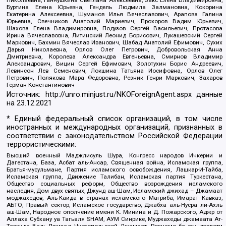
Буртина Елена Юрьевна, Гендель Людмила Залмановна, Кокорина
Екатерина Алексеевна, Шуманов Илья Вячеславович, Арапова Галина
Юрьевна, Свечников Анатолий Мариевич, Прохоров Вадим Юрьевич,
Шахова Елена Владимировна, Подузов Сергей Васильевич, Протасова
Ирина Вячеславовна, Литинский Леонид Борисович, Лукашевский Сергей
Маркович, Бахмин Вячеслав Иванович, Шабад Анатолий Ефимович, Сухих
Дарья Николаевна, Орлов Олег Петрович, Добровольская Анна
Дмитриевна, Королева Александра Евгеньевна, Смирнов Владимир
Александрович, Вицин Сергей Ефимович, Золотухин Борис Андреевич,
Левинсон Лев Семенович, Локшина Татьяна Иосифовна, Орлов Олег
Петрович, Полякова Мара Федоровна, Резник Генри Маркович, Захаров
Герман Константинович
Источник:
http://unro.minjust.ru/NKOForeignAgent.aspx
данные
на
23.12.2021
* Единый федеральный список организаций, в том числе
иностранных и международных организаций, признанных в
соответствии с законодательством Российской Федерации
террористическими:
Высший военный Маджлисуль Шура, Конгресс народов Ичкерии и
Дагестана, База, Асбат аль-Ансар, Священная война, Исламская группа,
Братья-мусульмане, Партия исламского освобождения, Лашкар-И-Тайба,
Исламская группа, Движение Талибан, Исламская партия Туркестана,
Общество социальных реформ, Общество возрождения исламского
наследия, Дом двух святых, Джунд аш-Шам, Исламский джихад – Джамаат
моджахедов, Аль-Каида в странах исламского Магриба, Имарат Кавказ,
АБТО, Правый сектор, Исламское государство, Джабха аль-Нусра ли-Ахль
аш-Шам, Народное ополчение имени К. Минина и Д. Пожарского, Аджр от
Аллаха Субхану уа Тагьаля SHAM, АУМ Синрике, Муджахеды джамаата Ат-