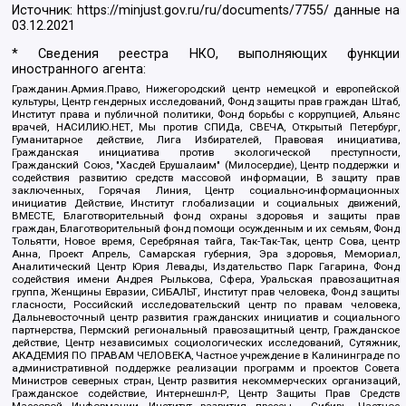
Источник:
https://minjust.gov.ru/ru/documents/7755/
данные на
03.12.2021
* Сведения реестра НКО, выполняющих функции
иностранного агента:
Гражданин.Армия.Право, Нижегородский центр немецкой и европейской
культуры, Центр гендерных исследований, Фонд защиты прав граждан Штаб,
Институт права и публичной политики, Фонд борьбы с коррупцией, Альянс
врачей, НАСИЛИЮ.НЕТ, Мы против СПИДа, СВЕЧА, Открытый Петербург,
Гуманитарное действие, Лига Избирателей, Правовая инициатива,
Гражданская инициатива против экологической преступности,
Гражданский Союз, "Хасдей Ерушалаим" (Милосердие), Центр поддержки и
содействия развитию средств массовой информации, В защиту прав
заключенных, Горячая Линия, Центр социально-информационных
инициатив Действие, Институт глобализации и социальных движений,
ВМЕСТЕ, Благотворительный фонд охраны здоровья и защиты прав
граждан, Благотворительный фонд помощи осужденным и их семьям, Фонд
Тольятти, Новое время, Серебряная тайга, Так-Так-Так, центр Сова, центр
Анна, Проект Апрель, Самарская губерния, Эра здоровья, Мемориал,
Аналитический Центр Юрия Левады, Издательство Парк Гагарина, Фонд
содействия имени Андрея Рылькова, Сфера, Уральская правозащитная
группа, Женщины Евразии, СИБАЛЬТ, Институт прав человека, Фонд защиты
гласности, Российский исследовательский центр по правам человека,
Дальневосточный центр развития гражданских инициатив и социального
партнерства, Пермский региональный правозащитный центр, Гражданское
действие, Центр независимых социологических исследований, Сутяжник,
АКАДЕМИЯ ПО ПРАВАМ ЧЕЛОВЕКА, Частное учреждение в Калининграде по
административной поддержке реализации программ и проектов Совета
Министров северных стран, Центр развития некоммерческих организаций,
Гражданское содействие, Интернешнл-Р, Центр Защиты Прав Средств
Массовой Информации, Институт развития прессы - Сибирь, Частное