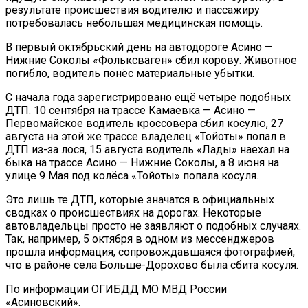
результате происшествия водителю и пассажиру
потребовалась небольшая медицинская помощь.
В первый октябрьский день на автодороге Асино —
Нижние Соколы «Фольксваген» сбил корову. Животное
погибло, водитель понёс материальные убытки.
С начала года зарегистрировано ещё четыре подобных
ДТП. 10 сентября на трассе Камаевка — Асино —
Первомайское водитель кроссовера сбил косулю, 27
августа на этой же трассе владелец «Тойоты» попал в
ДТП из-за лося, 15 августа водитель «Лады» наехал на
быка на трассе Асино — Нижние Соколы, а 8 июня на
улице 9 Мая под колёса «Тойоты» попала косуля.
Это лишь те ДТП, которые значатся в официальных
сводках о происшествиях на дорогах. Некоторые
автовладельцы просто не заявляют о подобных случаях.
Так, например, 5 октября в одном из мессенджеров
прошла информация, сопровождавшаяся фотографией,
что в районе села Больше-Дорохово была сбита косуля.
По информации ОГИБДД МО МВД России
«Асиновский».