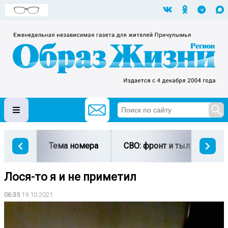
Тема номера
СВО: фронт и тыл
Ми
Лося-то я и не приметил
06:35
19.10.2021