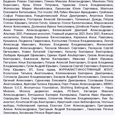
Баданин Роман Сергеевич, Гликин Максим Александрович, Маняхин Петр
Борисович, Ярош Юлия Петровна, Чуракова Ольга Владимировна,
Железнова Мария Михайловна, Лукьянова Юлия Сергеевна, Маетная
Елизавета Витальевна, The Insider SIA, Рубин Михаил Аркадьевич, Гройсман
Софья Романовна, Рождественский Илья Дмитриевич, Апухтина Юлия
Владимировна, Постернак Алексей Евгеньевич, Телеканал Дождь, Петров
Степан Юрьевич, Istories fonds, Шмагун Олеся Валентиновна, Мароховская
Алеся Алексеевна, Долинина Ирина Николаевна, Шлейнов Роман Юрьевич,
Анин Роман Александрович, Великовский Дмитрий Александрович,
Альтаир 2021, Ромашки монолит, Главный редактор 2021, Вега 2021, Важные
иноагенты, Каткова Вероника Вячеславовна, Карезина Инна Павловна,
Кузьмина Людмила Гавриловна, Костылева Полина Владимировна, Лютов
Александр Иванович, Жилкин Владимир Владимирович, Жилинский
Владимир Александрович, Тихонов Михаил Сергеевич, Пискунов Сергей
Евгеньевич, Ковин Виталий Сергеевич, Кильтау Екатерина Викторовна,
Любарев Аркадий Ефимович, Гурман Юрий Альбертович, Грезев Александр
Викторович, Важенков Артем Валерьевич, Иванова София Юрьевна,
Пигалкин Илья Валерьевич, Петров Алексей Викторович, Егоров Владимир
Владимирович, Гусев Андрей Юрьевич, Смирнов Сергей Сергеевич, Верзилов
Петр Юрьевич, ЗП, Зона права, ЖУРНАЛИСТ-ИНОСТРАННЫЙ АГЕНТ,
Вольтская Татьяна Анатольевна, Клепиковская Екатерина Дмитриевна,
Сотников Даниил Владимирович, Захаров Андрей Вячеславович, Симонов
Евгений Алексеевич, Сурначева Елизавета Дмитриевна, Соловьева Елена
Анатольевна, Арапова Галина Юрьевна, Перл Роман Александрович, МЕМО,
Mason G.E.S. Anonymous Foundation, Stichting Bellingcat, Якутия – Наше
Мнение, Москоу диджитал медиа, РС-Балт, Заговора Максим
Александрович, Ветошкина Валерия Валерьевна, Павлов Иван Юрьевич,
Скворцова Елена Сергеевна, Оленичев Максим Владимирович, Как бы
инагент, Кочетков Игорь Викторович, Иркутский союз библиофилов, Честные
выборы, Нобелевский призыв, Еланчик Олег Александрович, Григорьева
Алина Александровна, Григорьев Андрей Валерьевич , Гималова Регина
Эмилевна, Хисамова Регина Фаритовна