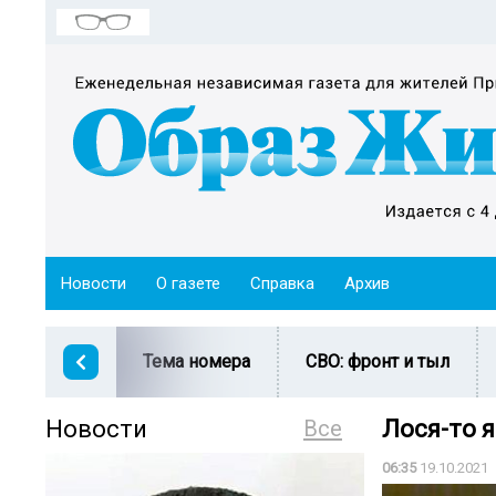
Новости
О газете
Справка
Архив
Тема номера
СВО: фронт и тыл
Новости
Все
Лося-то я
06:35
19.10.2021