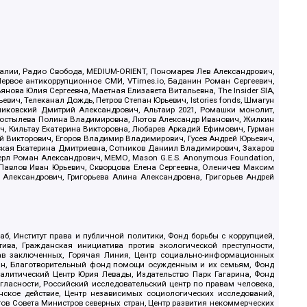
.Реалии, Радио Свобода, MEDIUM-ORIENT, Пономарев Лев Александрович,
ервое антикоррупционное СМИ, VTimes.io, Баданин Роман Сергеевич,
ова Юлия Сергеевна, Маетная Елизавета Витальевна, The Insider SIA,
ич, Телеканал Дождь, Петров Степан Юрьевич, Istories fonds, Шмагун
иковский Дмитрий Александрович, Альтаир 2021, Ромашки монолит,
, Костылева Полина Владимировна, Лютов Александр Иванович, Жилкин
, Кильтау Екатерина Викторовна, Любарев Аркадий Ефимович, Гурман
й Викторович, Егоров Владимир Владимирович, Гусев Андрей Юрьевич,
ская Екатерина Дмитриевна, Сотников Даниил Владимирович, Захаров
ерл Роман Александрович, МЕМО, Mason G.E.S. Anonymous Foundation,
, Павлов Иван Юрьевич, Скворцова Елена Сергеевна, Оленичев Максим
 Александрович, Григорьева Алина Александровна, Григорьев Андрей
б, Институт права и публичной политики, Фонд борьбы с коррупцией,
ива, Гражданская инициатива против экологической преступности,
рав заключенных, Горячая Линия, Центр социально-информационных
дан, Благотворительный фонд помощи осужденным и их семьям, Фонд
 Аналитический Центр Юрия Левады, Издательство Парк Гагарина, Фонд
гласности, Российский исследовательский центр по правам человека,
ское действие, Центр независимых социологических исследований,
в Совета Министров северных стран, Центр развития некоммерческих