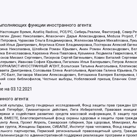
выполняющих функции иностранного агента:
 Настоящее Время, Azatliq Radiosi, PCE/PC, Сибирь.Реалии, Фактограф, Север
ягин Денис Николаевич, Апахончич Дарья Александровна, Medusa Project, П
етровна, Чуракова Ольга Владимировна, Железнова Мария Михайловна, Лукьян
й Илья Дмитриевич, Апухтина Юлия Владимировна, Постернак Алексей Евгеньев
рина Николаевна, Шлейнов Роман Юрьевич, Анин Роман Александрович, Вел
оника Вячеславовна, Карезина Инна Павловна, Кузьмина Людмила Гавриловна
ов Михаил Сергеевич, Пискунов Сергей Евгеньевич, Ковин Виталий Сергеевич
алерьевич, Иванова София Юрьевна, Пигалкин Илья Валерьевич, Петров Алексе
а, ЖУРНАЛИСТ-ИНОСТРАННЫЙ АГЕНТ, Вольтская Татьяна Анатольевна, Клепиков
авета Дмитриевна, Соловьева Елена Анатольевна, Арапова Галина Юрьевна, П
иа, РС-Балт, Заговора Максим Александрович, Ветошкина Валерия Валерьевна
ский союз библиофилов, Честные выборы, Нобелевский призыв, Еланчик Олег
а
е на
03.12.2021
нного агента:
ой культуры, Центр гендерных исследований, Фонд защиты прав граждан Шта
 Петербург, Гуманитарное действие, Лига Избирателей, Правовая инициат
держки и содействия развитию средств массовой информации, В защиту п
ий, ВМЕСТЕ, Благотворительный фонд охраны здоровья и защиты прав граж
, центр Анна, Проект Апрель, Самарская губерния, Эра здоровья, Мемориал,
я группа, Женщины Евразии, СИБАЛЬТ, Институт прав человека, Фонд защиты 
льного партнерства, Пермский региональный правозащитный центр, Граждан
лининграде по административной поддержке реализации программ и проекто