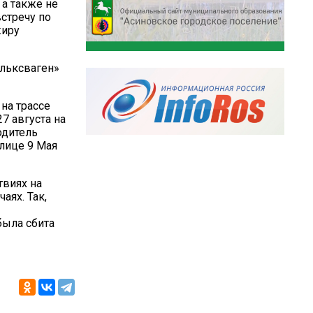
а также не
встречу по
жиру
ольксваген»
на трассе
7 августа на
одитель
улице 9 Мая
твиях на
аях. Так,
была сбита