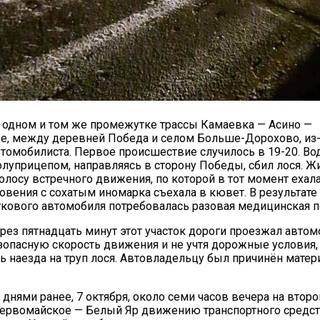
а одном и том же промежутке трассы Камаевка — Асино —
, между деревней Победа и селом Больше-Дорохово, из-
20.09.2017
втомобилиста. Первое происшествие случилось в 19-20. Вод
Посмотреть...
олуприцепом, направляясь в сторону Победы, сбил лося. 
полосу встречного движения, по которой в тот момент ехала
овения с сохатым иномарка съехала в кювет. В результат
кового автомобиля потребовалась разовая медицинская 
рез пятнадцать минут этот участок дороги проезжал автом
опасную скорость движения и не учтя дорожные условия,
ь наезда на труп лося. Автовладельцу был причинён мате
днями ранее, 7 октября, около семи часов вечера на втор
Первомайское — Белый Яр движению транспортного средс