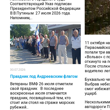
Соответствующий Указ подписан
Президентом Российской Федерации
В.В.Путиным 27 июля 2026 года.
Напомним,...
11 октября н
Первомайское
попали три а
«Вольво» с п
откинуто на 
После столкн
30.07.2026
водителю лег
Праздник под Андреевским флагом
Буквально че
Ветераны ВМФ 26 июля отметили
Выбрав небез
свой праздник В последнее
смог избежат
воскресенье июля отмечается
ущерб.
праздник, посвящённый тем, кто
Несколькими 
стоит или стоял на страже морских
автодороги 
рубежей...