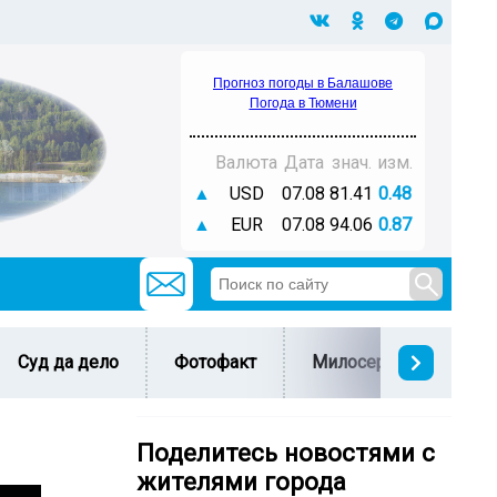
Прогноз погоды в Балашове
Погода в Тюмени
Валюта
Дата
знач.
изм.
▲
USD
07.08
81.41
0.48
▲
EUR
07.08
94.06
0.87
Суд да дело
Фотофакт
Милосердие
С 
Поделитесь новостями с
жителями города