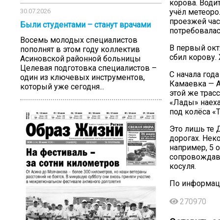
корова. Води
учёл метеоро
30.07.2026
проезжей час
Были студентами – станут врачами
потребовала
Восемь молодых специалистов
В первый окт
пополнят в этом году коллектив
сбил корову.
Асиновской районной больницы
Целевая подготовка специалистов –
С начала год
один из ключевых инструментов,
Камаевка — А
который уже сегодня...
этой же трас
«Лады» наеха
под колёса «
Это лишь те 
дорогах. Нек
например, 5 
сопровождавш
косуля.
По информац
270970