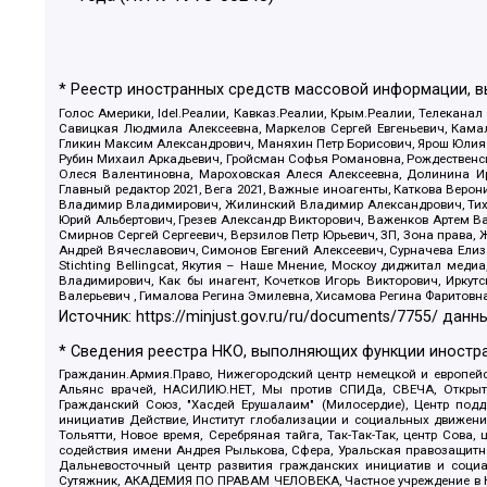
* Реестр иностранных средств массовой информации, 
Голос Америки, Idel.Реалии, Кавказ.Реалии, Крым.Реалии, Телеканал
Савицкая Людмила Алексеевна, Маркелов Сергей Евгеньевич, Камал
Гликин Максим Александрович, Маняхин Петр Борисович, Ярош Юлия П
Рубин Михаил Аркадьевич, Гройсман Софья Романовна, Рождественски
Олеся Валентиновна, Мароховская Алеся Алексеевна, Долинина И
Главный редактор 2021, Вега 2021, Важные иноагенты, Каткова Вер
Владимир Владимирович, Жилинский Владимир Александрович, Тихон
Юрий Альбертович, Грезев Александр Викторович, Важенков Артем В
Смирнов Сергей Сергеевич, Верзилов Петр Юрьевич, ЗП, Зона прав
Андрей Вячеславович, Симонов Евгений Алексеевич, Сурначева Елиз
Stichting Bellingcat, Якутия – Наше Мнение, Москоу диджитал мед
Владимирович, Как бы инагент, Кочетков Игорь Викторович, Иркут
Валерьевич , Гималова Регина Эмилевна, Хисамова Регина Фаритовн
Источник:
https://minjust.gov.ru/ru/documents/7755/
данны
* Сведения реестра НКО, выполняющих функции иностра
Гражданин.Армия.Право, Нижегородский центр немецкой и европейск
Альянс врачей, НАСИЛИЮ.НЕТ, Мы против СПИДа, СВЕЧА, Открытый
Гражданский Союз, "Хасдей Ерушалаим" (Милосердие), Центр под
инициатив Действие, Институт глобализации и социальных движен
Тольятти, Новое время, Серебряная тайга, Так-Так-Так, центр Сова
содействия имени Андрея Рылькова, Сфера, Уральская правозащитна
Дальневосточный центр развития гражданских инициатив и социа
Сутяжник, АКАДЕМИЯ ПО ПРАВАМ ЧЕЛОВЕКА, Частное учреждение в Ка