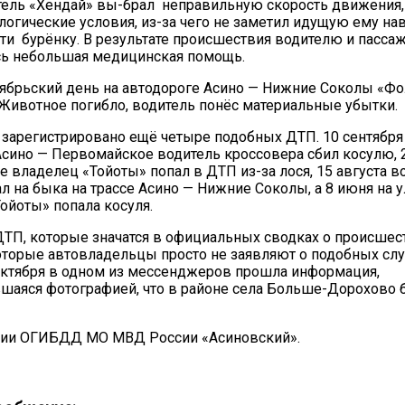
тель «Хендай» вы-брал неправильную скорость движения, 
логические условия, из-за чего не заметил идущую ему на
ти бурёнку. В результате происшествия водителю и пасса
сь небольшая медицинская помощь.
ябрьский день на автодороге Асино — Нижние Соколы «Ф
 Животное погибло, водитель понёс материальные убытки.
а зарегистрировано ещё четыре подобных ДТП. 10 сентября 
сино — Первомайское водитель кроссовера сбил косулю, 2
се владелец «Тойоты» попал в ДТП из-за лося, 15 августа в
л на быка на трассе Асино — Нижние Соколы, а 8 июня на 
Тойоты» попала косуля.
ДТП, которые значатся в официальных сводках о происшес
оторые автовладельцы просто не заявляют о подобных случ
октября в одном из мессенджеров прошла информация,
аяся фотографией, что в районе села Больше-Дорохово 
ии ОГИБДД МО МВД России «Асиновский».