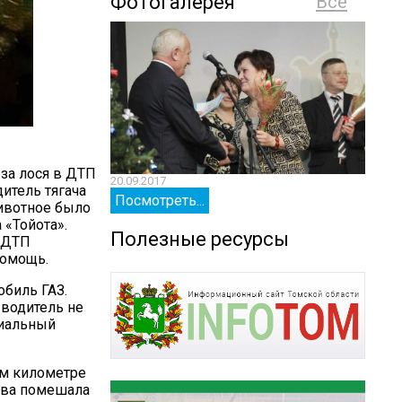
Фотогалерея
Все
за лося в ДТП
20.09.2017
20.09.
итель тягача
Посмотреть...
Посм
Животное было
 «Тойота».
Полезные ресурсы
е ДТП
помощь.
обиль ГАЗ.
 водитель не
риальный
ом километре
тва помешала