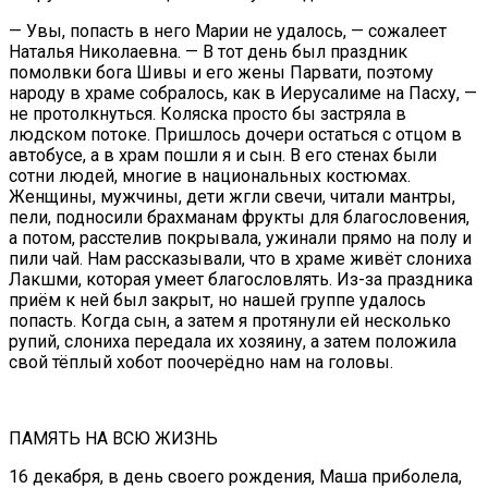
— Увы, попасть в него Марии не удалось, — сожалеет
Наталья Николаевна. — В тот день был праздник
помолвки бога Шивы и его жены Парвати, поэтому
народу в храме собралось, как в Иерусалиме на Пасху, —
не протолкнуться. Коляска просто бы застряла в
людском потоке. Пришлось дочери остаться с отцом в
автобусе, а в храм пошли я и сын. В его стенах были
сотни людей, многие в национальных костюмах.
Женщины, мужчины, дети жгли свечи, читали мантры,
пели, подносили брахманам фрукты для благословения,
а потом, расстелив покрывала, ужинали прямо на полу и
пили чай. Нам рассказывали, что в храме живёт слониха
Лакшми, которая умеет благословлять. Из-за праздника
приём к ней был закрыт, но нашей группе удалось
попасть. Когда сын, а затем я протянули ей несколько
рупий, слониха передала их хозяину, а затем положила
свой тёплый хобот поочерёдно нам на головы.
ПАМЯТЬ НА ВСЮ ЖИЗНЬ
16 декабря, в день своего рождения, Маша приболела,