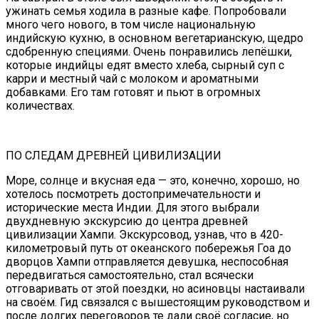
ужинать семья ходила в разные кафе. Попробовали
много чего нового, в том числе национальную
индийскую кухню, в основном вегетарианскую, щедро
сдобренную специями. Очень понравились лепёшки,
которые индийцы едят вместо хлеба, сырный суп с
карри и местный чай с молоком и ароматными
добавками. Его там готовят и пьют в огромных
количествах.
ПО СЛЕДАМ ДРЕВНЕЙ ЦИВИЛИЗАЦИИ
Море, солнце и вкусная еда — это, конечно, хорошо, но
хотелось посмотреть достопримечательности и
исторические места Индии. Для этого выбрали
двухдневную экскурсию до центра древней
цивилизации Хампи. Экскурсовод, узнав, что в 420-
километровый путь от океанского побережья Гоа до
дворцов Хампи отправляется девушка, неспособная
передвигаться самостоятельно, стал всячески
отговаривать от этой поездки, но асиновцы настаивали
на своём. Гид связался с вышестоящим руководством и
после долгих переговоров те дали своё согласие, но