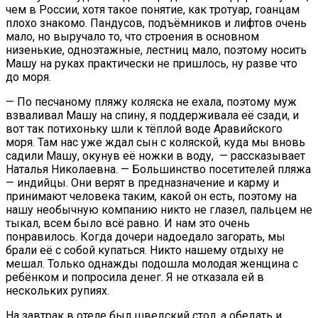
чем в России, хотя такое понятие, как тротуар, гоанцам
плохо знакомо. Пандусов, подъёмников и лифтов очень
мало, но выручало то, что строения в основном
низенькие, одноэтажные, лестниц мало, поэтому носить
Машу на руках практически не пришлось, ну разве что
до моря.
— По песчаному пляжу коляска не ехала, поэтому муж
взваливал Машу на спину, я поддерживала её сзади, и
вот так потихоньку шли к тёплой воде Аравийского
моря. Там нас уже ждал сын с коляской, куда мы вновь
садили Машу, окунув её ножки в воду, — рассказывает
Наталья Николаевна. — Большинство посетителей пляжа
— индийцы. Они верят в предназначение и карму и
принимают человека таким, какой он есть, поэтому на
нашу необычную компанию никто не глазел, пальцем не
тыкал, всем было всё равно. И нам это очень
понравилось. Когда дочери надоедало загорать, мы
брали её с собой купаться. Никто нашему отдыху не
мешал. Только однажды подошла молодая женщина с
ребёнком и попросила денег. Я не отказала ей в
нескольких рупиях.
На завтрак в отеле был шведский стол, а обедать и