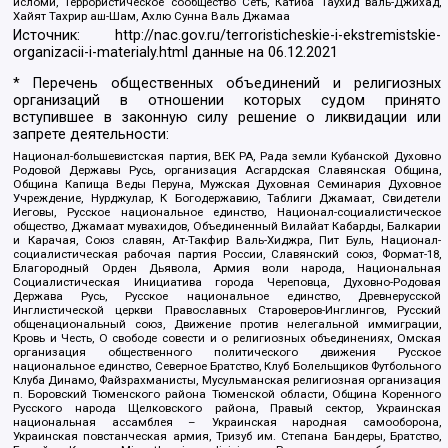
исломи, Террористическое сообщество Сеть, Катиба Таухид валь-Джихад,
Хайят Тахрир аш-Шам, Ахлю Сунна Валь Джамаа
Источник:
http://nac.gov.ru/terroristicheskie-i-ekstremistskie-
organizacii-i-materialy.html
данные на
06.12.2021
* Перечень общественных объединений и религиозных
организаций в отношении которых судом принято
вступившее в законную силу решение о ликвидации или
запрете деятельности:
Национал-большевистская партия, ВЕК РА, Рада земли Кубанской Духовно
Родовой Державы Русь, организация Асгардская Славянская Община,
Община Капища Веды Перуна, Мужская Духовная Семинария Духовное
Учреждение, Нурджулар, К Богодержавию, Таблиги Джамаат, Свидетели
Иеговы, Русское национальное единство, Национал-социалистическое
общество, Джамаат мувахидов, Объединенный Вилайат Кабарды, Балкарии
и Карачая, Союз славян, Ат-Такфир Валь-Хиджра, Пит Буль, Национал-
социалистическая рабочая партия России, Славянский союз, Формат-18,
Благородный Орден Дьявола, Армия воли народа, Национальная
Социалистическая Инициатива города Череповца, Духовно-Родовая
Держава Русь, Русское национальное единство, Древнерусской
Инглистической церкви Православных Староверов-Инглингов, Русский
общенациональный союз, Движение против нелегальной иммиграции,
Кровь и Честь, О свободе совести и о религиозных объединениях, Омская
организация общественного политического движения Русское
национальное единство, Северное Братство, Клуб Болельщиков Футбольного
Клуба Динамо, Файзрахманисты, Мусульманская религиозная организация
п. Боровский Тюменского района Тюменской области, Община Коренного
Русского народа Щелковского района, Правый сектор, Украинская
национальная ассамблея – Украинская народная самооборона,
Украинская повстанческая армия, Тризуб им. Степана Бандеры, Братство,