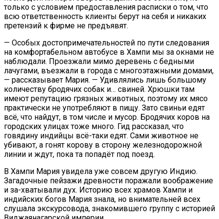
только с условием предоставления расписки о том, что
всю ответственность клиенты берут на себя и никаких
претензий к фирме не предъявят.
— Особых достопримечательностей по пути следования
на комфортабельном автобусе в Хампи мы за окнами не
наблюдали. Проезжали мимо деревень с бедными
лачугами, въезжали в города с многоэтажными домами,
— рассказывает Мария. — Удивлялись лишь большому
количеству бродячих собак и… свиней. Хрюшки там
имеют репутацию грязных животных, поэтому их мясо
практически не употребляют в пищу. Зато свиньи едят
всё, что найдут, в том числе и мусор. Бродячих коров на
городских улицах тоже много. Гид рассказал, что
говядину индийцы всё-таки едят. Сами животное не
убивают, а гонят корову в сторону железнодорожной
линии и ждут, пока та попадёт под поезд.
В Хампи Мария увидела уже совсем другую Индию.
Загадочные пейзажи древности поражали воображение
и за-хватывали дух. Историю всех храмов Хампи и
индийских богов Мария знала, но внимательней всех
слушала экскурсовода, знакомившего группу с историей
Виджаянагарской империи.