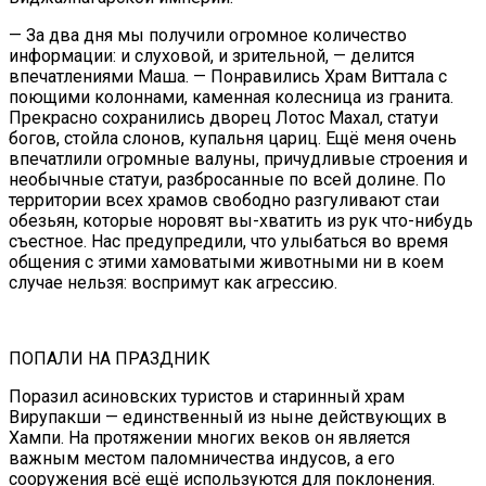
— За два дня мы получили огромное количество
информации: и слуховой, и зрительной, — делится
впечатлениями Маша. — Понравились Храм Виттала с
поющими колоннами, каменная колесница из гранита.
Прекрасно сохранились дворец Лотос Махал, статуи
богов, стойла слонов, купальня цариц. Ещё меня очень
впечатлили огромные валуны, причудливые строения и
необычные статуи, разбросанные по всей долине. По
территории всех храмов свободно разгуливают стаи
обезьян, которые норовят вы-хватить из рук что-нибудь
съестное. Нас предупредили, что улыбаться во время
общения с этими хамоватыми животными ни в коем
случае нельзя: воспримут как агрессию.
ПОПАЛИ НА ПРАЗДНИК
Поразил асиновских туристов и старинный храм
Вирупакши — единственный из ныне действующих в
Хампи. На протяжении многих веков он является
важным местом паломничества индусов, а его
сооружения всё ещё используются для поклонения.