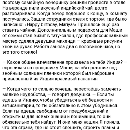
поэтому семейную вечеринку решили провести в отеле.
На веранде пили вкусный индийский чай, долго
разговаривали. Когда вечер подошёл к концу, в комнату
постучались. Зашли сотрудники отеля с тортом, где было
написано: «Happy birthday, Mariya!» Пришлось ещё раз
ставить чайник. Дополнительным подарком для Маши
от семьи стал визит в тату-салон, где профессиональный
мастер сделал девушке михенди — красивые рисунки
хной на руках. Работа заняла два с половиной часа, но
это того стоило!
— Какое общее впечатление произвела на тебя Индия? —
спросила я на прощание у Маши, на обгоревшие под
знойным солнцем плечики которой был наброшен
привезённый из Индии красивый палантин.
— Когда чего-то сильно хочешь, перестаёшь замечать
мелкие неудобства, — говорит девушка. — Если ты
едешь в Индию, чтобы убедиться в её бедности и
антисанитарии, то ты обязательно в этом убедишься.
Если ты едешь свободным от предубеждений и
открытым для новых знаний и пониманий, то они
обязательно тебя найдут. И они меня нашли. Я поняла,
что эта страна, где не стоит спешить, строить планы и