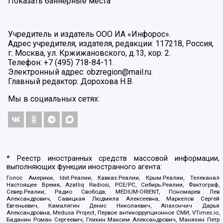
Показать баннерные места
Учредитель и издатель ООО ИА «Инфорос».
Адрес учредителя, издателя, редакции: 117218, Россия,
г. Москва, ул. Кржижановского, д.13, кор. 2.
Телефон: +7 (495) 718-84-11.
Электронный адрес: obzregion@mail.ru.
Главный редактор: Дорохова Н.В.
Мы в социальных сетях:
* Реестр иностранных средств массовой информации,
выполняющих функции иностранного агента:
Голос Америки, Idel.Реалии, Кавказ.Реалии, Крым.Реалии, Телеканал
Настоящее Время, Azatliq Radiosi, PCE/PC, Сибирь.Реалии, Фактограф,
Север.Реалии, Радио Свобода, MEDIUM-ORIENT, Пономарев Лев
Александрович, Савицкая Людмила Алексеевна, Маркелов Сергей
Евгеньевич, Камалягин Денис Николаевич, Апахончич Дарья
Александровна, Medusa Project, Первое антикоррупционное СМИ, VTimes.io,
Баданин Роман Сергеевич, Гликин Максим Александрович, Маняхин Петр