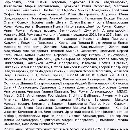
Борисович, Ярош Юлия Петровна, Чуракова Ольга Владимировна,
Железнова Мария Михайловна, Лукьянова Юлия Сергеевна, Маетная
Елизавета Витальевна, The Insider SIA, Рубин Михаил Аркадьевич, Гройсман
Софья Романовна, Рождественский Илья Дмитриевич, Апухтина Юлия
Владимировна, Постернак Алексей Евгеньевич, Телеканал Дождь, Петров
Степан Юрьевич, Istories fonds, Шмагун Олеся Валентиновна, Мароховская
Алеся Алексеевна, Долинина Ирина Николаевна, Шлейнов Роман Юрьевич,
Анин Роман Александрович, Великовский Дмитрий Александрович,
Альтаир 2021, Ромашки монолит, Главный редактор 2021, Вега 2021, Важные
иноагенты, Каткова Вероника Вячеславовна, Карезина Инна Павловна,
Кузьмина Людмила Гавриловна, Костылева Полина Владимировна, Лютов
Александр Иванович, Жилкин Владимир Владимирович, Жилинский
Владимир Александрович, Тихонов Михаил Сергеевич, Пискунов Сергей
Евгеньевич, Ковин Виталий Сергеевич, Кильтау Екатерина Викторовна,
Любарев Аркадий Ефимович, Гурман Юрий Альбертович, Грезев Александр
Викторович, Важенков Артем Валерьевич, Иванова София Юрьевна,
Пигалкин Илья Валерьевич, Петров Алексей Викторович, Егоров Владимир
Владимирович, Гусев Андрей Юрьевич, Смирнов Сергей Сергеевич, Верзилов
Петр Юрьевич, ЗП, Зона права, ЖУРНАЛИСТ-ИНОСТРАННЫЙ АГЕНТ,
Вольтская Татьяна Анатольевна, Клепиковская Екатерина Дмитриевна,
Сотников Даниил Владимирович, Захаров Андрей Вячеславович, Симонов
Евгений Алексеевич, Сурначева Елизавета Дмитриевна, Соловьева Елена
Анатольевна, Арапова Галина Юрьевна, Перл Роман Александрович, МЕМО,
Mason G.E.S. Anonymous Foundation, Stichting Bellingcat, Якутия – Наше
Мнение, Москоу диджитал медиа, РС-Балт, Заговора Максим
Александрович, Ветошкина Валерия Валерьевна, Павлов Иван Юрьевич,
Скворцова Елена Сергеевна, Оленичев Максим Владимирович, Как бы
инагент, Кочетков Игорь Викторович, Иркутский союз библиофилов, Честные
выборы, Нобелевский призыв, Еланчик Олег Александрович, Григорьева
Алина Александровна, Григорьев Андрей Валерьевич , Гималова Регина
Эмилевна, Хисамова Регина Фаритовна
Источник:
https://minjust.gov.ru/ru/documents/7755/
данные на