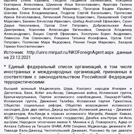
Буртина Елена Юрьевна, Гендель Людмила Залмановна, Кокорина
Екатерина Алексеевна, Шуманов Илья Вячеславович, Арапова Галина
Юрьевна, Свечников Анатолий Мариевич, Прохоров Вадим Юрьевич,
Шахова Елена Владимировна, Подузов Сергей Васильевич, Протасова
Ирина Вячеславовна, Литинский Леонид Борисович, Лукашевский Сергей
Маркович, Бахмин Вячеслав Иванович, Шабад Анатолий Ефимович, Сухих
Дарья Николаевна, Орлов Олег Петрович, Добровольская Анна
Дмитриевна, Королева Александра Евгеньевна, Смирнов Владимир
Александрович, Вицин Сергей Ефимович, Золотухин Борис Андреевич,
Левинсон Лев Семенович, Локшина Татьяна Иосифовна, Орлов Олег
Петрович, Полякова Мара Федоровна, Резник Генри Маркович, Захаров
Герман Константинович
Источник:
http://unro.minjust.ru/NKOForeignAgent.aspx
данные
на
23.12.2021
* Единый федеральный список организаций, в том числе
иностранных и международных организаций, признанных в
соответствии с законодательством Российской Федерации
террористическими:
Высший военный Маджлисуль Шура, Конгресс народов Ичкерии и
Дагестана, База, Асбат аль-Ансар, Священная война, Исламская группа,
Братья-мусульмане, Партия исламского освобождения, Лашкар-И-Тайба,
Исламская группа, Движение Талибан, Исламская партия Туркестана,
Общество социальных реформ, Общество возрождения исламского
наследия, Дом двух святых, Джунд аш-Шам, Исламский джихад – Джамаат
моджахедов, Аль-Каида в странах исламского Магриба, Имарат Кавказ,
АБТО, Правый сектор, Исламское государство, Джабха аль-Нусра ли-Ахль
аш-Шам, Народное ополчение имени К. Минина и Д. Пожарского, Аджр от
Аллаха Субхану уа Тагьаля SHAM, АУМ Синрике, Муджахеды джамаата Ат-
Тавхида Валь-Джихад, Чистопольский Джамаат, Рохнамо ба суи давлати