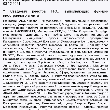
03.12.2021
* Сведения реестра НКО, выполняющих функции
иностранного агента:
Гражданин.Армия.Право, Нижегородский центр немецкой и европейской
культуры, Центр гендерных исследований, Фонд защиты прав граждан Штаб,
Институт права и публичной политики, Фонд борьбы с коррупцией, Альянс
врачей, НАСИЛИЮ.НЕТ, Мы против СПИДа, СВЕЧА, Открытый Петербург,
Гуманитарное действие, Лига Избирателей, Правовая инициатива,
Гражданская инициатива против экологической преступности,
Гражданский Союз, "Хасдей Ерушалаим" (Милосердие), Центр поддержки и
содействия развитию средств массовой информации, В защиту прав
заключенных, Горячая Линия, Центр социально-информационных
инициатив Действие, Институт глобализации и социальных движений,
ВМЕСТЕ, Благотворительный фонд охраны здоровья и защиты прав
граждан, Благотворительный фонд помощи осужденным и их семьям, Фонд
Тольятти, Новое время, Серебряная тайга, Так-Так-Так, центр Сова, центр
Анна, Проект Апрель, Самарская губерния, Эра здоровья, Мемориал,
Аналитический Центр Юрия Левады, Издательство Парк Гагарина, Фонд
содействия имени Андрея Рылькова, Сфера, Уральская правозащитная
группа, Женщины Евразии, СИБАЛЬТ, Институт прав человека, Фонд защиты
гласности, Российский исследовательский центр по правам человека,
Дальневосточный центр развития гражданских инициатив и социального
партнерства, Пермский региональный правозащитный центр, Гражданское
действие, Центр независимых социологических исследований, Сутяжник,
АКАДЕМИЯ ПО ПРАВАМ ЧЕЛОВЕКА, Частное учреждение в Калининграде по
административной поддержке реализации программ и проектов Совета
Министров северных стран, Центр развития некоммерческих организаций,
Гражданское содействие, Интернешнл-Р, Центр Защиты Прав Средств
Массовой Информации, Институт развития прессы - Сибирь, Частное