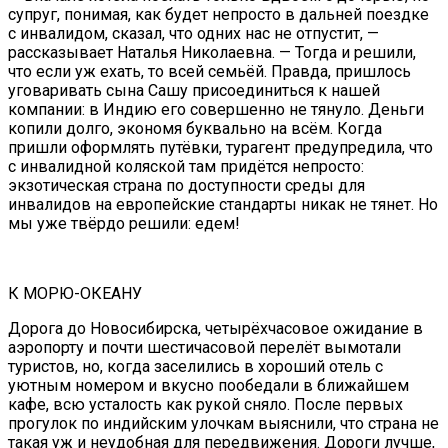
супруг, понимая, как будет непросто в дальней поездке
с инвалидом, сказал, что одних нас не отпустит, —
рассказывает Наталья Николаевна. — Тогда и решили,
что если уж ехать, то всей семьёй. Правда, пришлось
уговаривать сына Сашу присоединиться к нашей
компании: в Индию его совершенно не тянуло. Деньги
копили долго, экономя буквально на всём. Когда
пришли оформлять путёвки, турагент предупредила, что
с инвалидной коляской там придётся непросто:
экзотическая страна по доступности среды для
инвалидов на европейские стандарты никак не тянет. Но
мы уже твёрдо решили: едем!
К МОРЮ-ОКЕАНУ
Дорога до Новосибирска, четырёхчасовое ожидание в
аэропорту и почти шестичасовой перелёт вымотали
туристов, но, когда заселились в хороший отель с
уютным номером и вкусно пообедали в ближайшем
кафе, всю усталость как рукой сняло. После первых
прогулок по индийским улочкам выяснили, что страна не
такая уж и неудобная для передвижения. Дороги лучше,