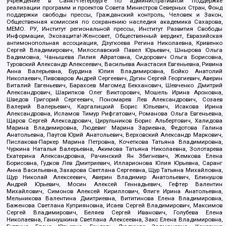
учреждение в Санкт-Петербурге по административной поддержке
реализации программ и проектов Совета Министров Северных Стран, Фонд
поддержки свободы прессы, Гражданский контроль, Человек и Закон,
Общественная комиссия по сохранению наследия академика Сахарова,
МЕМО. РУ, Институт региональной прессы, Институт Развития Свободы
Информации, Экозащита!-Женсовет, Общественный вердикт, Евразийская
антимонопольная ассоциация, Дзугкоева Регина Николаевна, Кривенко
Сергей Владимирович, Милославский Павел Юрьевич, Шнырова Ольга
Вадимовна, Чанышева Лилия Айратовна, Сидорович Ольга Борисовна,
Туровский Александр Алексеевич, Васильева Анастасия Евгеньевна, Ривина
Анна Валерьевна, Бурдина Юлия Владимировна, Бойко Анатолий
Николаевич, Пивоваров Андрей Сергеевич, Дугин Сергей Георгиевич, Аверин
Виталий Евгеньевич, Барахоев Магомед Бекханович, Шевченко Дмитрий
Александрович, Шарипков Олег Викторович, Мошель Ирина Ароновна,
Шведов Григорий Сергеевич, Пономарев Лев Александрович, Созаев
Валерий Валерьевич, Каргалицкий Борис Юльевич, Исакова Ирина
Александровна, Исламов Тимур Рифгатович, Романова Ольга Евгеньевна,
Щаров Сергей Алексадрович, Цирульников Борис Альбертович, Халидова
Марина Владимировна, Людевиг Марина Зариевна, Федотова Галина
Анатольевна, Паутов Юрий Анатольевич, Верховский Александр Маркович,
Пислакова-Паркер Марина Петровна, Кочеткова Татьяна Владимировна,
Чуркина Наталья Валерьевна, Акимова Татьяна Николаевна, Золотарева
Екатерина Александровна, Рачинский Ян Збигневич, Жемкова Елена
Борисовна, Гудков Лев Дмитриевич, Илларионова Юлия Юрьевна, Саранг
Анна Васильевна, Захарова Светлана Сергеевна, Щур Татьяна Михайловна,
Щур Николай Алексеевич, Аверин Владимир Анатольевич, Блинушов
Андрей Юрьевич, Мосин Алексей Геннадьевич, Гефтер Валентин
Михайлович, Симонов Алексей Кириллович, Флиге Ирина Анатольевна,
Мельникова Валентина Дмитриевна, Вититинова Елена Владимировна,
Баженова Светлана Куприяновна, Исаев Сергей Владимирович, Максимов
Сергей Владимирович, Беляев Сергей Иванович, Голубева Елена
Николаевна, Ганнушкина Светлана Алексеевна, Закс Елена Владимировна,