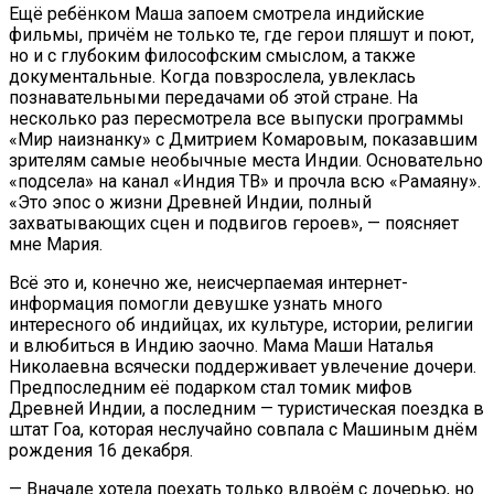
Ещё ребёнком Маша запоем смотрела индийские
фильмы, причём не только те, где герои пляшут и поют,
но и с глубоким философским смыслом, а также
документальные. Когда повзрослела, увлеклась
познавательными передачами об этой стране. На
несколько раз пересмотрела все выпуски программы
«Мир наизнанку» с Дмитрием Комаровым, показавшим
зрителям самые необычные места Индии. Основательно
«подсела» на канал «Индия ТВ» и прочла всю «Рамаяну».
«Это эпос о жизни Древней Индии, полный
захватывающих сцен и подвигов героев», — поясняет
мне Мария.
Всё это и, конечно же, неисчерпаемая интернет-
информация помогли девушке узнать много
интересного об индийцах, их культуре, истории, религии
и влюбиться в Индию заочно. Мама Маши Наталья
Николаевна всячески поддерживает увлечение дочери.
Предпоследним её подарком стал томик мифов
Древней Индии, а последним — туристическая поездка в
штат Гоа, которая неслучайно совпала с Машиным днём
рождения 16 декабря.
— Вначале хотела поехать только вдвоём с дочерью, но